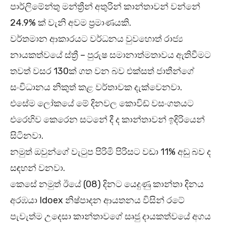
පාර්ලිමේන්තු මන්ත්‍රීන් අතුරින් කාන්තාවන් වන්නේ
24.9% ක් වැනි අවම ප්‍රමාණයකි.
වර්තමාන ආකාරයට වර්ධනය වුවහොත් රාජ්‍ය
නායකත්වයේ ස්ත්‍රී – පුරුෂ සමානාත්මතාවය ඇතිවීමට
තවත් වසර 130ක් ගත වන බව එක්සත් ජාතීන්ගේ
සංවිධානය නිකුත් කළ වර්තාවක දැක්වෙනවා.
එසේම ලෝකයේ මේ දිනවල කොවිඩ් වසංගතයට
එරෙහිව කෙරෙන සටනේ දී ද කාන්තාවන් ඉදිරියෙන්
සිටිනවා.
නමුත් ඔවුන්ගේ වැටුප පිරිමි පිරිසට වඩා 11% අඩු බව ද
සඳහන් වනවා.
කෙසේ නමුත් ඊයේ (08) දිනට යෙදුණු කාන්තා දිනය
අරඹයා Idoex නිෂ්පාදන ආයතනය විසින් රටේ
පැවැත්ම උදෙසා කාන්තාවගේ සෘජු දායකත්වයේ අගය