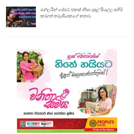
ඔන්ලයින් පේමට් එකක් නිසා මුදල් සියල්ල අහිමි
කරගත් තරුණියකගේ කතාව