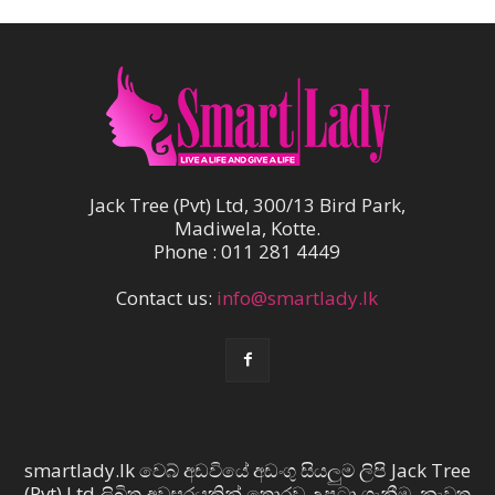
Jack Tree (Pvt) Ltd, 300/13 Bird Park,
Madiwela, Kotte.
Phone : 011 281 4449
Contact us:
info@smartlady.lk
smartlady.lk වෙබ් අඩවියේ අඩංගු සියලුම ලිපි Jack Tree
(Pvt) Ltd ලිඛිත අවසරයකින් තොරව උපුටා ගැනීම, නැවත