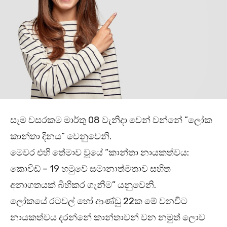
සෑම වසරකම මාර්තු 08 වැනිදා වෙන් වන්නේ ”ලෝක
කාන්තා දිනය” වෙනුවෙනි.
මෙවර එහි තේමාව වූයේ “කාන්තා නායකත්වය:
කොවිඩ් – 19 හමුවේ සමානාත්මතාව සහිත
අනාගතයක් බිහිකර ගැනීම” යනුවෙනි.
ලෝකයේ රටවල් හෝ ආණ්ඩු 22ක මේ වනවිට
නායකත්වය දරන්නේ කාන්තාවන් වන නමුත් ලොව