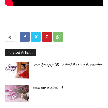
Related Articles
මතක දිගහැරුම 35 – අප්සාරි සිංහබාහු තිලකරත්න
එකම එක හාදුවක් – 6