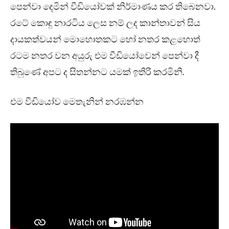
පෙන්වා දෙමින් වීඩියෝවක් නිර්මාණය කර තිබෙනවා.
රටේ කොඳු නාරටිය ලෙස නම් ලද කාන්තාවන් සිය
දායකත්වයන් මොහොතකට හෝ නතර කළහොත්
රටම නතර වන අයුරු එම වීඩියෝවෙන් පෙන්වා දී
තිබුණේ අපට ද සිතන්නට යමක් ඉතිරි කරමිනි.
එම වීඩියෝව මෙතැනින් නරඹන්න