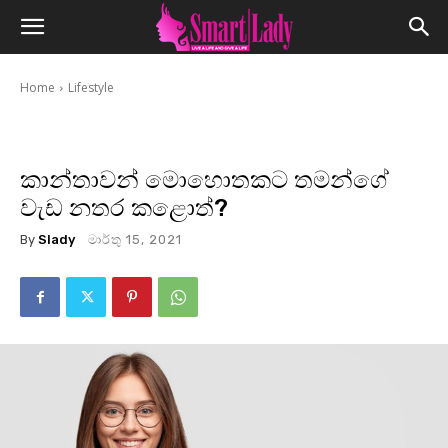
Home
Lifestyle
කාන්තාවන් මොහොතකට තමන්ගේ
වැඩ නතර කළොත්?
By
Slady
මාර්තු 15, 2021