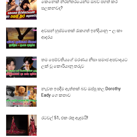
කෙනෙක් නිරන්තරයෙන්ම ඔබව පහත් කර
සලකනවද?
අවසන් හුස්මතෙක් රැකගත් ඉන්දියානු – ලංකා
ආදරය
තම පෙම්වතියගේ මරණය නිසා සමාජ අපවාදයට
ලක් වූ කොරියානු තරුව
නැවත ඉපදීම ඇත්තක් බව ඔප්පු කල Dorothy
Eady ගෙ කතාව
රටවල් 51, එක රතු ඇඳුමයි!