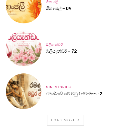
ගීතාංජලී
ගීතාංජලී – 09
ඔලියැන්ඩර්
ඔලියැන්ඩර් – 72
MINI STORIES
රමණීයයි මේ මධුර ජවනිකා -2
LOAD MORE