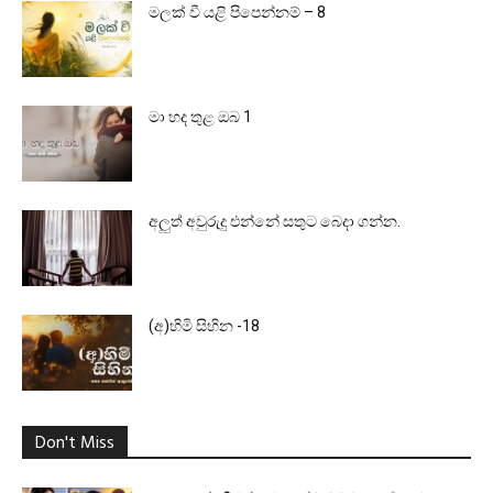
මලක් වී යළි පිපෙන්නම් – 8
මා හද තුළ ඔබ 1
අලුත් අවුරුදු එන්නේ සතුට බෙදා ගන්න.
(අ)හිමි සිහින -18
Don't Miss