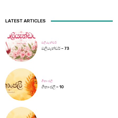
LATEST ARTICLES
ඔලියැන්ඩර්
ඔලියැන්ඩර් – 73
ගීතාංජලී
ගීතාංජලී – 10