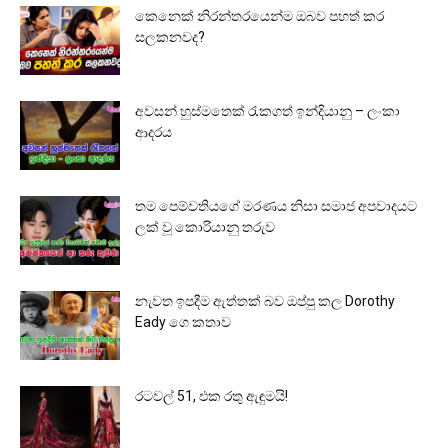
කෙනෙක් නිරන්තරයෙන්ම ඔබව පහත් කර
සලකනවද?
අවසන් හුස්මතෙක් රැකගත් ඉන්දියානු – ලංකා
ආදරය
තම පෙම්වතියගේ මරණය නිසා සමාජ අපවාදයට
ලක් වූ කොරියානු තරුව
නැවත ඉපදීම ඇත්තක් බව ඔප්පු කල Dorothy
Eady ගෙ කතාව
රටවල් 51, එක රතු ඇඳුමයි!