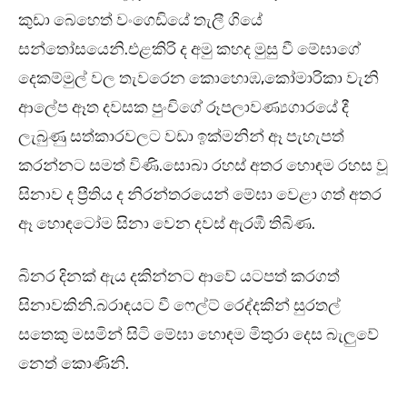
කුඩා බෙහෙත් වංගෙඩියේ තැලී ගියේ
සන්තෝසයෙනි.එළකිරි ද අමු කහද මුසු වී මේඝාගේ
දෙකම්මුල් වල තැවරෙන කොහොඹ,කෝමාරිකා වැනි
ආලේප ඈත දවසක පුංචිගේ රූපලාවණ්‍යගාරයේ දී
ලැබුණු සත්කාරවලට වඩා ඉක්මනින් ඈ පැහැපත්
කරන්නට සමත් විණි.සොබා රහස් අතර හොඳම රහස වූ
සිනාව ද ප්‍රීතිය ද නිරන්තරයෙන් මේඝා වෙළා ගත් අතර
ඈ හොඳටෝම සිනා වෙන දවස් ඇරඹී තිබිණ.
බිනර දිනක් ඇය දකින්නට ආවේ යටපත් කරගත්
සිනාවකිනි.බරාඳයට වී ෆෙල්ට් රෙද්දකින් සුරතල්
සතෙකු මසමින් සිටි මේඝා හොඳම මිතුරා දෙස බැලුවේ
නෙත් කොණිනි.