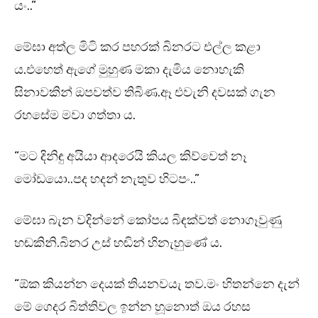
යං..”
මේඝා අත්ල මිටි කර පහරක් බිනරට එල්ල කළා
ය.එහෙත් ඇගේ මුහුණ මකා දැමිය නොහැකි
සිනාවකින් ඔපවත්ව තිබිණ.ඈ එවැනි දවසක් ගැන
රහසේම මවා ගත්තා ය.
“මට දිනිඳු අයියා ආදරෙයි කියල කිව්වෙත් නෑ
මෝඩයො..පද හදන් නැතුව හිටපං..”
මේඝා බැන වදින්නේ කෝපය බිඳක්වත් නොගෑවුණු
හඬකිනි.බිනර උස් හඬින් හිනැහුණේ ය.
“ඕක කියන්න දෙයක් තියනවයැ තව.මං හිතන්නෙ දැන්
මේ ගෙදර බිත්තිවල ඉන්න හූනොත් ඔය රහස