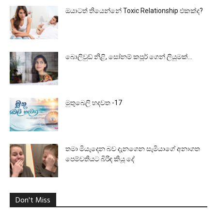
ඔයාටත් තියෙන්නේ Toxic Relationship එකක්ද?
බොලිවුඩ් නිළි, සෝනම් කපූර් ගෙන් ලියුමක්…
මුතුබෙලි හදවත -17
තමා මියැදෙන බව දැනගෙන සැමියාගේ අනාගත
පෙම්වතියට බිරිඳ කියූ දේ
Don't Miss