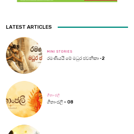
LATEST ARTICLES
MINI STORIES
රමණීයයි මේ මධුර ජවනිකා -2
ගීතාංජලී
ගීතාංජලී – 08