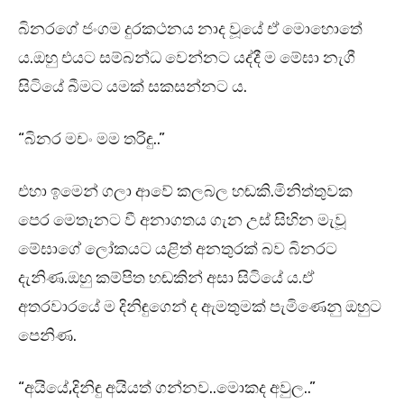
බිනරගේ ජංගම දුරකථනය නාද වූයේ ඒ මොහොතේ
ය.ඔහු එයට සම්බන්ධ වෙන්නට යද්දී ම මේඝා නැගී
සිටියේ බීමට යමක් සකසන්නට ය.
“බිනර මචං මම තරිඳු..”
එහා ඉමෙන් ගලා ආවේ කලබල හඬකි.මිනිත්තුවක
පෙර මෙතැනට වී අනාගතය ගැන උස් සිහින මැවූ
මේඝාගේ ලෝකයට යළිත් අනතුරක් බව බිනරට
දැනිණ.ඔහු කම්පිත හඬකින් අසා සිටියේ ය.ඒ
අතරවාරයේ ම දිනිඳුගෙන් ද ඇමතුමක් පැමිණෙනු ඔහුට
පෙනිණ.
“අයියේ,දිනිඳු අයියත් ගන්නව..මොකද අවුල..”