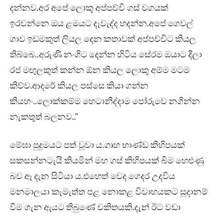
දන්නව.අර අපේ ලොකු අප්පච්චි ගස් වගයක්
ඉරවන්නෙ ඔය ළමයට දෑවැද්ද හදන්න.අපේ ගෙවල්
ගාව ඉඩමකුත් ලියල දෙන කතාවක් අප්පච්චිට කියල
තිබ්බෙ..අරුණි නංගිට දෙන්න හිටිය සේරම ඔයාට දීලා
රජ මඟුලකුත් කන්න ඕන කියල ලොකු අම්ම මටම
කිව්ව.ආදරේ කියල පස්සෙ කියා ගන්න
කියහං..ලොක්කම්ම හෙටානිද්දාම පෝරුවෙ නගින්න
නැකතුත් බලනව..”
මේඝා පුදුමයට පත් වූවා ය.ගෘහ භාණ්ඩ කිහිපයක්
සකසන්නටැයි කියමින් මහ ගස් කිහිපයක් බිම හෙළුණු
බව ඈ දැන සිටියා ය.එහෙත් වෙද ගෙදර උදවිය
මනමාලයා කැමැත්ත පළ නොකළ විවාහයකට සූදානම්
වීම ගැන ඇයට තිබුණේ චකිතයකි.දැන් ඊට වඩා