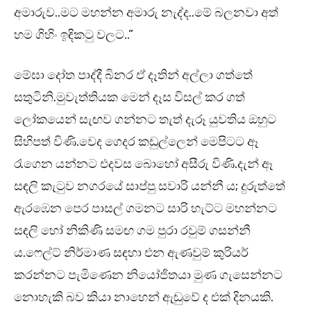
අමාරුව..මට මහන්න අමාරු නැද්ද..මේ බලනවා අත්
හම ගිහිං ඉඳිකටු වලට..”
මේඝා දෝත පාද්දී බිනර ඒ දෑතින් අල්ලා ගත්තේ
සතුටිනි.මුවැත්තියක මෙන් දෑස විසල් කර ගත්
ලෝකයෙන් සැඟව ගන්නට තැත් දැරූ යුවතිය ඔහුට
සිහිපත් විණි.වෙද ගෙදර කඩුල්ලෙන් මෙපිටට ඈ
රැගෙන යන්නට එදවස බොහෝ අසීරු විණි.දැන් ඈ
සඳලි කැටුව නගරයේ සාප්පු සවාරි යන්නී ය; දුරුත්තේ
ඇරඹෙන පෙර පාසල් ගමනට සාරි හැට්ට මහන්නට
සඳලි හෝ නිකිණි සමඟ ගම පුරා රවුම් ගසන්නී
ය.ෆෙල්ට් නිර්මාණ සඳහා එන ඇණවුම් කුරියර්
කරන්නට පැමිණෙන නියෝජිතයා මුණ ගැසෙන්නට
නොහැකි බව කියා නාහෙන් ඇඬුවේ ද එක් දිනයකි.