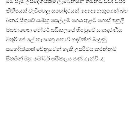
මේ සෑම උපදේශයක්ම ලැබෙන්නේ තමන්ට වඩා වසර
කිහිපයක් වැඩිමහලු සහෝදරයන් දෙදෙනෙකුගෙන් බව
බිනර සිතුවේ ය.ඔහු සෙල්ලම් ගෙය තුළට ගොස් ඉනුලි
ඔසවාගෙන මෝටර් සයිකලයේ හිඳ වුවේ ය.ආදරණීය
මිතුරියත් ලේ නෑයෙකු නොවී හදවතින් බැදුණු
සහෝදරයාත් වෙනුවෙන් හැකි උපරිමය කරන්නට
සිතමින් ඔහු මෝටර් සයිකලය පණ ගැන්වී ය.