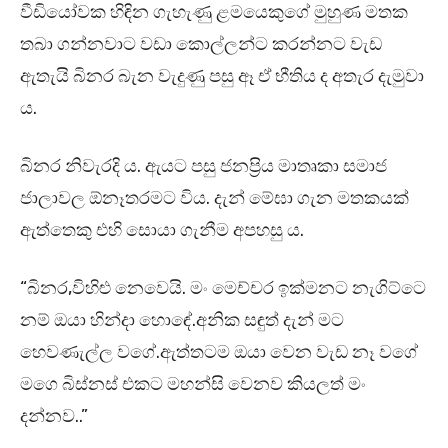
වීඩියෝවක හිඳින ගැහැණු ළමයෙකුගේ මුහුණ මතක
තබා ගන්නවාට වඩා කොල්ලන්ට කරන්නට වැඩ
ඇතැයි බිනර බැන වැදුණු පසු ඈ ඒ භීතිය ද අතැර දැමුවා
ය.
බිනර නිවැරදි ය. ඇයට පසු ජනප්‍රිය මාතෘකා සමාජ
ජාලාවල ඕනෑතරමට විය. දැන් මේඝා ගැන මතකයක්
ඇත්තෙකු එහි සොයා ගැනීම අපහසු ය.
“බිනර,විහිළු නෙවෙයි. මං මෙච්චර ඉක්මනට නැගිට්ටෙ
නම් ඔයා හින්දා හොඳේ.අනික සඳුත් දැන් මට
හෙවණැල්ල වගේ.ඇත්තටම ඔයා වෙන වැඩ නෑ වගේ
මගෙ බිස්නස් එකට මහන්සි වෙනව කියලත් මං
දන්නව..”