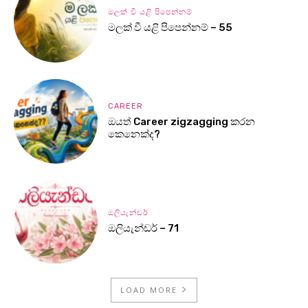
මලක් වී යළි පිපෙන්නම්
මලක් වී යළි පිපෙන්නම් – 55
CAREER
ඔයත් Career zigzagging කරන
කෙනෙක්ද?
ඔලියැන්ඩර්
ඔලියැන්ඩර් – 71
LOAD MORE