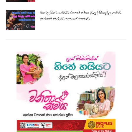
ඔන්ලයින් පේමට් එකක් නිසා මුදල් සියල්ල අහිමි
කරගත් තරුණියකගේ කතාව