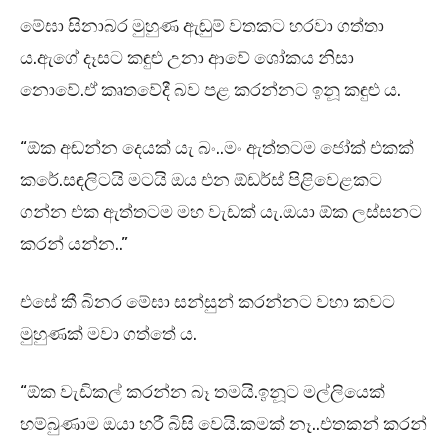
මේඝා සිනාබර මුහුණ ඇඬුම් වතකට හරවා ගත්තා
ය.ඇගේ දෑසට කඳුළු උනා ආවේ ශෝකය නිසා
නොවේ.ඒ කෘතවේදී බව පළ කරන්නට ඉනූ කඳුළු ය.
“ඕක අඬන්න දෙයක් යැ බං..මං ඇත්තටම ජෝක් එකක්
කරේ.සඳලිටයි මටයි ඔය එන ඕඩර්ස් පිළිවෙළකට
ගන්න එක ඇත්තටම මහ වැඩක් යැ.ඔයා ඕක ලස්සනට
කරන් යන්න..”
එසේ කී බිනර මේඝා සන්සුන් කරන්නට වහා කවට
මුහුණක් මවා ගත්තේ ය.
“ඕක වැඩිකල් කරන්න බෑ තමයි.ඉනූට මල්ලියෙක්
හම්බුණාම ඔයා හරී බිසි වෙයි.කමක් නෑ..එතකන් කරන්‍