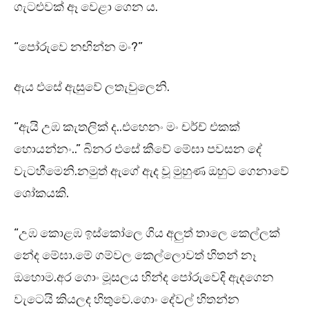
ගැටළුවක් ඈ වෙළා ගෙන ය.
“පෝරුවෙ නඟින්න මං?”
ඇය එසේ ඇසුවේ ලතැවුලෙනි.
“ඇයි උඹ කැතලික් ද..එහෙනං මං චර්ච් එකක්
හොයන්නං..” බිනර එසේ කීවේ මේඝා පවසන දේ
වැටහීමෙනි.නමුත් ඇගේ ඇද වූ මුහුණ ඔහුට ගෙනාවේ
ශෝකයකි.
“උඹ කොළඹ ඉස්කෝලෙ ගිය අලුත් තාලෙ කෙල්ලක්
නේද මේඝා.මේ ගම්වල කෙල්ලොවත් හිතන් නෑ
ඔහොම.අර ගොං මූසලය හින්ද පෝරුවෙදි ඇදගෙන
වැටෙයි කියලද හිතුවෙ.ගොං දේවල් හිතන්න