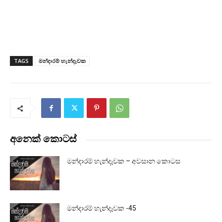
TAGS
මන්දාරම් හැන්දෑවක
අනෙක් කොටස්
මන්දාරම් හැන්දෑවක – අවසාන කොටස
මන්දාරම් හැන්දෑවක -45