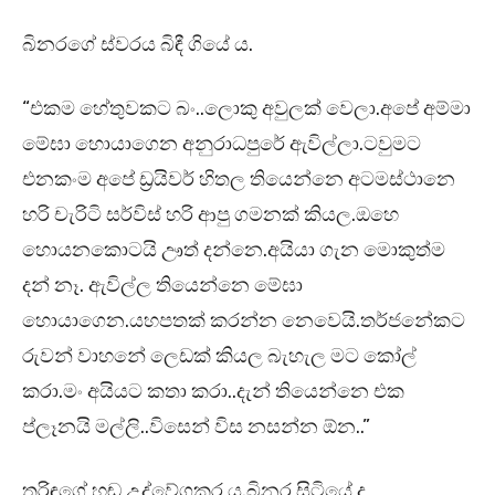
බිනරගේ ස්වරය බිඳී ගියේ ය.
“එකම හේතුවකට බං..ලොකු අවුලක් වෙලා.අපේ අම්මා
මේඝා හොයාගෙන අනුරාධපුරේ ඇවිල්ලා.ටවුමට
එනකංම අපේ ඩ්‍රයිවර් හිතල තියෙන්නෙ අටමස්ථානෙ
හරි චැරිටි සර්විස් හරි ආපු ගමනක් කියල.ඔහෙ
හොයනකොටයි ඌත් දන්නෙ.අයියා ගැන මොකුත්ම
දන් නෑ. ඇවිල්ල තියෙන්නෙ මේඝා
හොයාගෙන.යහපතක් කරන්න නෙවෙයි.තර්ජනේකට
රුවන් වාහනේ ලෙඩක් කියල බැහැල මට කෝල්
කරා.මං අයියට කතා කරා..දැන් තියෙන්නෙ එක
ප්ලෑනයි මල්ලි..විසෙන් විස නසන්න ඕන..”
තරිඳුගේ හඬ උද්වේගකර ය.බිනර සිටියේ ද