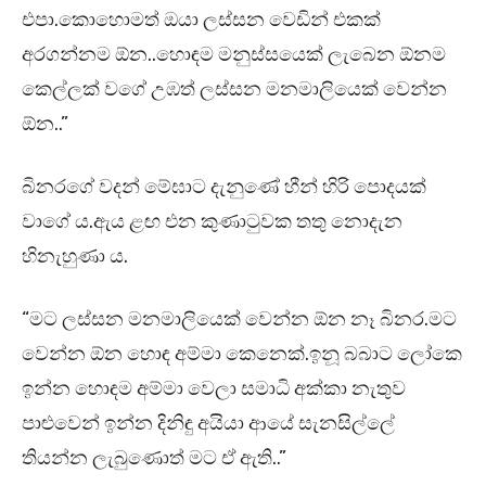
එපා.කොහොමත් ඔයා ලස්සන වෙඩින් එකක්
අරගන්නම ඕන..හොඳම මනුස්සයෙක් ලැබෙන ඕනම
කෙල්ලක් වගේ උඹත් ලස්සන මනමාලියෙක් වෙන්න
ඕන..”
බිනරගේ වදන් මේඝාට දැනුණේ හීන් හිරි පොදයක්
වාගේ ය.ඇය ළඟ එන කුණාටුවක තතු නොදැන
හිනැහුණා ය.
“මට ලස්සන මනමාලියෙක් වෙන්න ඕන නෑ බිනර.මට
වෙන්න ඕන හොඳ අම්මා කෙනෙක්.ඉනූ බබාට ලෝකෙ
ඉන්න හොඳම අම්මා වෙලා සමාධි අක්කා නැතුව
පාළුවෙන් ඉන්න දිනිඳු අයියා ආයේ සැනසිල්ලේ
තියන්න ලැබුණොත් මට ඒ ඇති..”