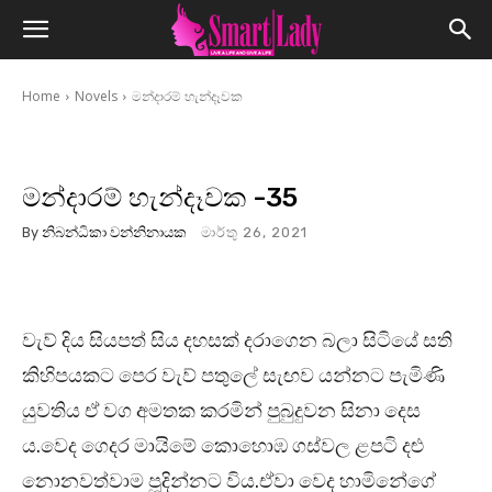
Home
Novels
මන්දාරම් හැන්දෑවක
මන්දාරම් හැන්දෑවක -35
By
නිබන්ධිකා වන්නිනායක
මාර්තු 26, 2021
වැව් දිය සියපත් සිය දහසක් දරාගෙන බලා සිටියේ සති
කිහිපයකට පෙර වැව් පතුලේ සැඟව යන්නට පැමිණි
යුවතිය ඒ වග අමතක කරමින් පුබුදුවන සිනා දෙස
ය.වෙද ගෙදර මායිමේ කොහොඹ ගස්වල ළපටි දළු
නොනවත්වාම පූදින්නට විය.ඒවා වෙද හාමිනේගේ