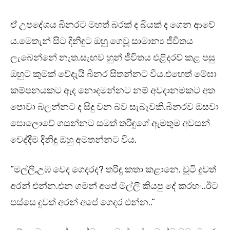
ඒ උපදේශය බිනරට මහත් බරක් ද බියක් ද ගෙන ආවේ
ය.මෙතැන් සිට දිනිඳුට ඔහු ගෙවූ සාමාන්‍ය ජීවිතය
ලැබෙන්නේ නැත.සැඟව හුන් ජීවිතය එළිදරව් කළ පසු
ඔහුට කුමක් වේදැයි බිනර සිතන්නට විය.එහෙත් මේඝා
කම්පනයකට ඇද නොදමන්නට නම් අවදානමකට අත
පොවා බලන්නට ද සිදු වන බව සැබෑවකි.බිනරව ඔසවා
පොලොවේ ගසන්නට සමත් තරිඳුගේ ඇමතුම අවසන්
වෙද්දීම දිනිඳු ඔහු අමතන්නට විය.
“මල්ලි,උඹ වෙද ගෙදරද? තරිඳු කතා කළානෙ. චූටි දූවත්
අරන් එන්න.එන ගමන් අපේ මල්ලි කියපු දේ කරහං..ඊට
පස්සෙ දුවත් අරන් අපේ ගෙදර එන්න..”