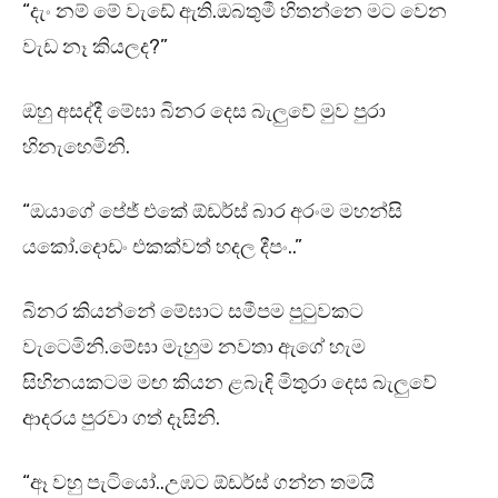
“දැං නම් මේ වැඩේ ඇති.ඔබතුමී හිතන්නෙ මට වෙන
වැඩ නෑ කියලද?”
ඔහු අසද්දී මේඝා බිනර දෙස බැලුවේ මුව පුරා
හිනැහෙමිනි.
“ඔයාගේ පේජ් එකේ ඕඩර්ස් බාර අරංම මහන්සි
යකෝ.දොඩං එකක්වත් හදල දීපං..”
බිනර කියන්නේ මේඝාට සමීපම පුටුවකට
වැටෙමිනි.මේඝා මැහුම නවතා ඇගේ හැම
සිහිනයකටම මඟ කියන ළබැඳි මිතුරා දෙස බැලුවේ
ආදරය පුරවා ගත් දෑසිනි.
“ඈ වහු පැටියෝ..උඹට ඕඩර්ස් ගන්න තමයි