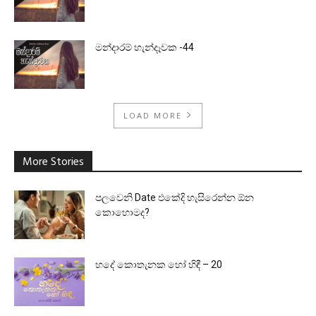
මන්දාරම් හැන්දෑවක -44
LOAD MORE
More Stories
පලවෙනි Date එකේදි හැසිරෙන්න ඕන
කොහොමද?
හදේ කොතැනක හෝ හිඳී – 20