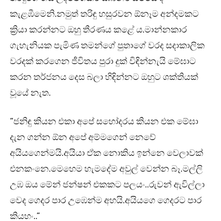
කැළඹීමෙනි.නමුත් තරිඳු හසුරවන ඕනෑම අන්දමකට
ක්‍රියා කරන්නට ඔහු තීරණය කළේ ය.මාන්නකාර
ගැහැනියක පැමිණ තමන්ගේ පුතාගේ වරද සදාකාලික
වරදක් කරගෙන ජීවිතය පුරා දුක් විඳින්නැයි මේඝාට
කරන තර්ජනය දෙස බලා හිඳින්නට ඔහුට ශක්තියක්
වූයේ නැත.
“ජනිඳු කියන එකා අපේ සහෝදරය කියන එක මේඝා
දැන ගන්න ඕන අපේ අම්මගෙන් නෙවේ
අයියගෙන්මයි.අයියා ඒක නොකිය ඉන්නෙ වෙලාවක්
එනකංනෙ.මෙහෙම හැමදේම අවුල් වෙන්න බෑ.මල්ලි
උඹ ඔය මේන් ජන්ෂන් එකකට පලයං..රුවන් ඇවිල්ලා
වෙද ගෙදර පාර උඹෙන්ම අහයි.අයියගෙ ගෙදරට පාර
කියහං..”