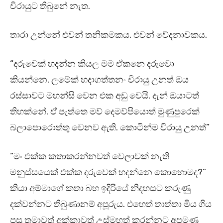
චිරායුට තිබුනේ නැත.
තාරා උන්නේ එවන් තනිකමකය. එවන් වේදනාවකය.
“දරුවෙක් හදන්න කියල මම ඒකනෙ දරුවො
කියන්නෙ. ලමේක් හදාගත්තනං චිරායු උනත් ඔය
රස්සාවට මහන්සි වෙන එක අඩු වෙයි. දැන් ඔයාටත්
තිහක්නේ. ඒ පැත්තෙ මව් දෙමව්පියොත් මුණුපුරෙක්
බලාපොරොත්තු වෙනව ඇති. කොටින්ම චිරායු උනත්”
“මං එක්ක කතාකරන්නවත් වෙලාවක් නැති
මනුස්සයෙක් එක්ක දරුවෙක් හදන්නෙ කොහොමද?”
කියා අම්මාගේ කතා බහ ඉදිරියේ නිදහසට කරුණු
දක්වන්නට තිබුණානම් අපූරුය. එහෙත් තාත්තා මිය ගිය
පසු තමාවත් අක්කාවත් උස්මහත් කරන්නට අපමණ