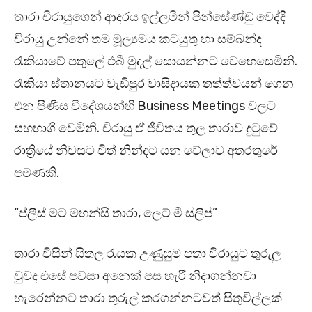
තාරා චිරායුගෙන් ආදරය ඉල්ලමින් පින්සේණ්ඩු වෙද්දි
චිරායු උන්නේ තම මූල්‍යමය කටයුතු හා සම්බන්ද
රැකියාවේ පතුලේ එබී මුදල් සොයන්නට වෙහෙසෙමිනි.
රැකියා ස්තානයට වැඩිපුර වාසිදායක තත්ත්වයන් ගෙන
එන පිණිස විදේශයන්හි Business Meetings වලට
සහභාගි වෙමිනි. චිරායු ඒ ජීවිතය තුල තාරාව දුටුවේ
රාත්‍රියේ නිවසට විත් නින්දට යන වේලාව අතරතුරේ
පමණකි.
“ප්ලීස් මට මහන්සි තාරා, ලෙට් මී ස්ලීප්”
තාරා විසින් සීතල රැයක උණුසුම පතා චිරායුට තුරුලු
වුවද එසේ පවසා අනෙක් පස හැරී නිදාගන්නවා
හැරෙන්නට තාරා තුරුල් කරගන්නටවත් සිතුවිල්ලක්