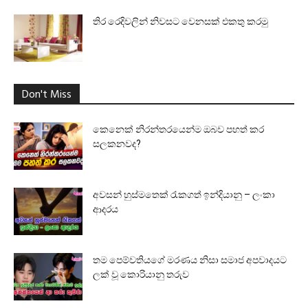
තිර රෙදිවලින් නිවසට වෙනසක් එකතු කරමු
Don't Miss
කෙනෙක් නිරන්තරයෙන්ම ඔබව පහත් කර
සලකනවද?
අවසන් හුස්මතෙක් රැකගත් ඉන්දියානු – ලංකා
ආදරය
තම පෙම්වතියගේ මරණය නිසා සමාජ අපවාදයට
ලක් වූ කොරියානු තරුව