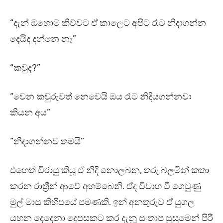
“දැන් ඔහොම කිව්වට ඒ කාලෙට අපිට රෑට නිදාගන්න
දෙයිද දන්නෙ නෑ”
“කවුද?”
“වෙන කවුරුවත් නෙවෙයි ඔය රෑට නිදියගන්නවා
කියන අය”
“නිදාගන්නව තමයි”
එහෙත් චිරායු කියූ ඒ නිදි නොලබන, තරු බලමින් කතා
කරන රාත්‍රීන් ආවේ අහම්බෙනි. ඒද විවාහ වී ගෙවුණු
මුල් මාස කිහිපයේ පමණකි. ඉන් අනතුරුව ඒ යුගල
යහන දෙදෙනා දෙපසකට කර දැනූ සංතාප සුසුමෙන් පිරී