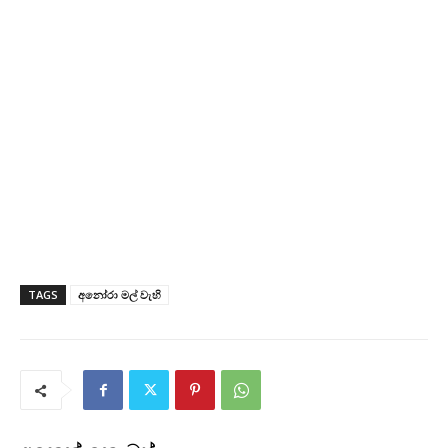
TAGS
අනෝරා මල් වැහි