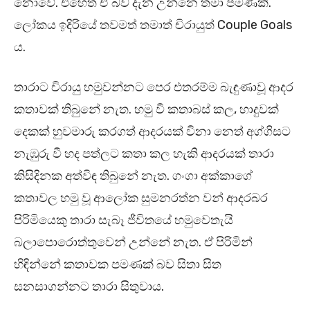
නොවේ. එහෙත් ඒ බව දැන උන්නෙ තමා පමණකි.
ලෝකය ඉදිරියේ තවමත් තමාත් චිරායුත් Couple Goals
ය.
තාරාට චිරායු හමුවන්නට පෙර එතරම්ම බැඳුණාවූ ආදර
කතාවක් තිබුනේ නැත. හමු වී කතාබස් කල, හාදුවක්
දෙකක් හුවමාරු කරගත් ආදරයක් විනා නෙත් අග්ගිසට
නැඹුරු වී හද පත්ලට කතා කල හැකි ආදරයක් තාරා
කිසිදිනක අත්විඳ තිබුනේ නැත. ගංගා අක්කාගේ
කතාවල හමු වූ ආලෝක සුමනරත්න වන් ආදරබර
පිරිමියෙකු තාරා සැබෑ ජීවිතයේ හමුවෙතැයි
බලාපොරොත්‍තුවෙන් උන්නේ නැත. ඒ පිරිමින්
හිඳින්නේ කතාවක පමණක් බව සිතා සිත
සනසාගන්නට තාරා සිතුවාය.