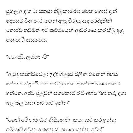
යුගල ඇඳ තබා සකසා තිබූ කාමරය වෙත ගොස් දෑත්
දෙපසට විදා තාරාගෙන් ඇසූ චිරායු ඇඳ රෙද්දකින්
තොරව තවමත් ඉටි කවරයෙන් ආවරණය කර තිබූ ඇඳ
මත වැටී ඇසුවේය.
“හොඳයි. ලස්සනයි”
“ඇඳේ හාන්සිවෙලා ඉද්දි ග්ලාස් සීලින් එකෙන් අහස
පේන හන්දමයි මම මේ රූම් එක අපේ බෙඩෲම් එකට
ගත්තෙ. අපිට පුලුවන් එතකොට රෑට අහස දිහා තරු දිහා
බල බල කතා කර කර ඉන්න”
“අනේ අපි නම් රෑට නිදියනවා. කතා කර කර ඉන්න
මෙයාට වෙන කෙනෙක් හොයාගන්න වෙයි”