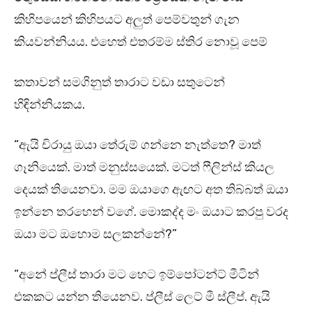
කිහිපයෙන් කිහිපයට අලුත් පෙම්වතුන් ගැන
කියවන්නියය. එහෙත් එතරම්ම ස්තිර නොවූ පෙම්
කතාවන් සමගිනුත් තාරාට වඩා සතුටෙන්
හිඳින්නියකය.
“ඇයි චිරායු ඔයා තේරුම් ගන්නෙ නැත්තෙ? මාත්
ගෑනියෙක්. මාත් මනුස්සයෙක්. මටත් ෆීලින්ස් කියල
දෙයක් තියෙනවා. මම ඔයාගෙ ඇඟට අත තිබ්බත් ඔයා
ඉන්නෙ තරහෙන් වගේ. මොකද්ද මං ඔයාට කරපු වරද
ඔයා මට ඔහොම සලකන්නේ?”
“අනේ ප්ලීස් තාරා මට හෙට ඉම්පෝටන්ට් මීටින්
එකකට යන්න තියෙනව. ප්ලීස් ලෙට් මී ස්ලීප්. ඇයි