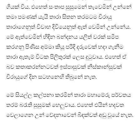
ගියක් විය. එහෙත් සංතාප සුසුමෙන් තැවෙමින් උන්නේ
තමා පමණක් යැයි තාරා සිතන තරමටම චිරායු
තාරාගෙනුත් විවාහ දිවියෙනුත් ඈත් වෙමින් උන්නේය.
මේ ඈත්වෙමින් හිඳින බන්දනය යලිත් වරක් සමීප
කරගනු පිණිස අම්මා කියූ පරිදි දරුවෙක් හදා ගැනීම
තාරා ඇතැම් විටක පිලිතුරක් ලෙස දුටුවාය. එහෙත් ඒ
බව කතාකරන්නටවත් ඉස්පාසුවක් නිස්කාන්සුවක්
චිරායුගේ දින සටහනෙහි තිබුනේ නැත.
මේ සියල්ල කල්පනා කරමින් තාරා මහාමේරු පර්වතය
තරම් බරැති සුසුමක් හෙලුවාය. එහෙත් එයින් හදවත
වෙලාගෙන උන් වේදනාවෙන් බිඳක්වත් අඩු වූයේ නැත.