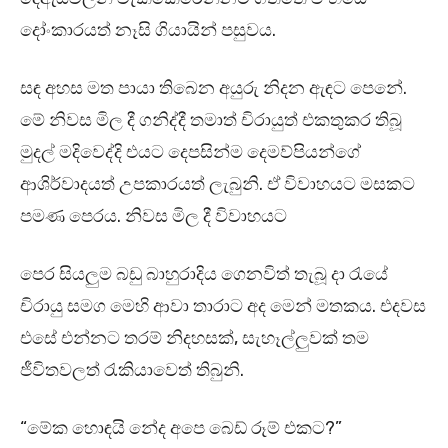
දෝංකාරයත් නෑසි ගියායින් පසුවය.
සඳ අහස මත පායා තිබෙන අයුරු නිදන ඇඳට පෙනේ.
මේ නිවස මිල දී ගනිද්දී තමාත් චිරායුත් එකතුකර තිබූ
මුදල් මදිවෙද්දි එයට දෙපසින්ම දෙමව්පියන්ගේ
ආශිර්වාදයත් උපකාරයත් ලැබුනි. ඒ විවාහයට මසකට
පමණ පෙරය. නිවස මිල දී විවාහයට
පෙර සියලුම බඩු බාහුරාදිය ගෙනවිත් තැබූ දා රැයේ
චිරායු සමග මෙහි ආවා තාරාට අද මෙන් මතකය. එදවස
එසේ එන්නට තරම් නිදහසක්, සැහෑල්ලුවක් තම
ජීවිතවලත් රැකියාවෙත් තිබුනි.
“මේක හොඳයි නේද අපෙ බෙඩ් රූම් එකට?”