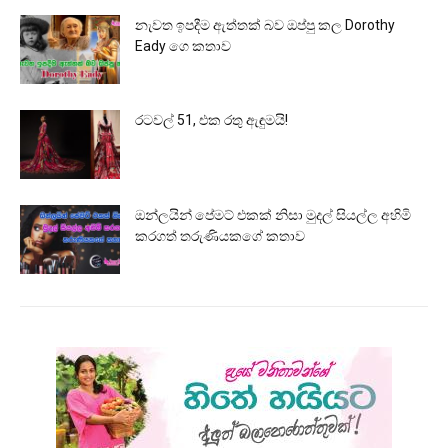
නැවත ඉපදීම ඇත්තක් බව ඔප්පු කල Dorothy
Eady ගෙ කතාව
රටවල් 51, එක රතු ඇඳුමයි!
ඔන්ලයින් පේමට් එකක් නිසා මුදල් සියල්ල අහිමි
කරගත් තරුණියකගේ කතාව