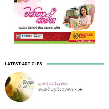
LATEST ARTICLES
මලක් වී යළි පිපෙන්නම්
මලක් වී යළි පිපෙන්නම් – 56