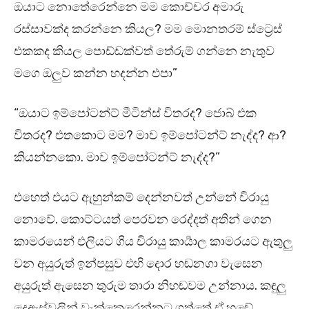
ඔයාට නොතේරෙන්නෙ මම කොච්චර අමාරු
රස්සාවක්ද කරන්නෙ කියල? මම මොනතරම් ස්ට්‍රෙස්
එකකද කියල පොඩ්ඩක්වත් තේරුම් ගන්නෙ නැතුව
මගෙ ඔලුව කන්න හදන්න එපා”
“ඔයාට ඉම්පෝටන්ට් මීටින්ස් විතරද? ජොබ් එක
විතරද? එතකොට මම? මාව ඉම්පෝටන්ට් නැද්ද? ආ?
කියන්නකො. මාව ඉම්පෝටන්ට් නැද්ද?”
එහෙත් එයට ඇහුන්කම් දෙන්නවත් උන්නේ චිරායු
නොවේ. කොට්ටයත් පෙරවන රෙද්දත් අතින් ගෙන
කාමරයෙන් එලියට ගිය චිරායු කාර්‍යාල කාමරයට ඇතුලු
වන අයුරුත් ඉන්පසුව එහි දොර හඬනගා වැසෙන
අයුරුත් ඇසෙන තුරුම තාරා නිහඬවම උන්නාය. කඳුලු
දෙඇස්වලින් වැක්කෙරෙන්නට ගත්තේ ඒ හඬේ