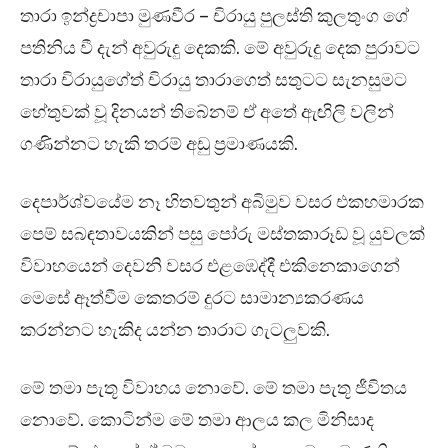
තාරා ඉන්ද්‍රචාපා මුණවීර – චිරායු පුලස්ති කුලතුංග ගේ
පතිනිය වී දැන් අවුරුදු දෙකකි. මේ අවුරුදු දෙක පුරාවට
තාරා චිරායුගේත් චිරායු තාරාගෙත් සතුටට සැනසුමට
හේතුවක් වූ දිනයන් තිබේනම් ඒ අතේ ඇඟිලි වලින්
ගණින්නට හැකි තරම් අඩු ප්‍රමාණයකි.
දෙපාර්ශ්වයේම නෑ හිතවතුන් අබිමුව වසර එකහමාරක
පෙම් සබඳතාවයකින් පසු පෝරු මස්තකාරූඩ වූ යුවලක්
විවාහයෙන් දෙවනි වසර එළඹෙද්දී එකිනෙකාගෙන්
මෙසේ ඈත්වීම කෙතරම් දුරට සාමාන්‍යකරණය
කරන්නට හැකිද යන්න තාරාට ගැටලුවකි.
මේ තමා පැතූ විවාහය නොවේ. මේ තමා පැතූ ජීවිතය
නොවේ. කොටින්ම මේ තමා ආලය කල මිනිසාද