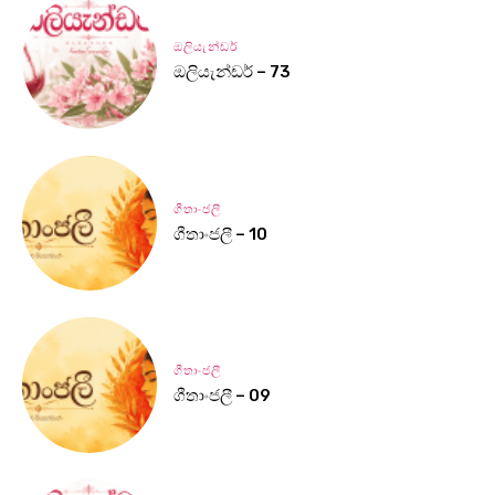
ඔලියැන්ඩර්
ඔලියැන්ඩර් – 73
ගීතාංජලී
ගීතාංජලී – 10
ගීතාංජලී
ගීතාංජලී – 09