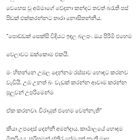
වෙහෙස වූ අම්මාගේ වේදනා කන්දට තවත් බරැති පස්
පිඬක් එක්කරන්නට තාරා නොසිතන්නීය.
“පොඩ්ඩක් සෙක්සි විදියට ඉඳල බලපං. ඔය පිරිමි එහෙම
වෙලාවට ඔක්කොම එකයි.
මං හිතන්නෙ උඹල දෙන්නම රස්සාව හොඳට කරනව
වැඩියි. උඹ උනත් බං වැඩක් කරන්න ආවාම කරන්න
පුලුවන් උපරිමෙන්ම
ඒක කරනවා. චිරායුත් එහෙම වෙන්නැති”
කියා උපදෙස් දෙන්නී අමන්දාය. කාර්‍යාලයේ හොඳම
මිතුරියය. හරිහමන් ස්තිර ප්‍රේමයක් නැති මාස