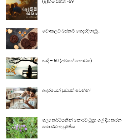
(අ)හිමි සිහින -69
චොකලට් බිස්කට් ගෙදරදී හදමු..
තාදී – 60 (අවසන් කොටස)
ආදරයෙන් සුවපත් වෙන්න!
ශල්‍ය කර්මයකින් තොරව මුත්‍රා ගල් දිය කරන
මොණර කුඩුම්බිය