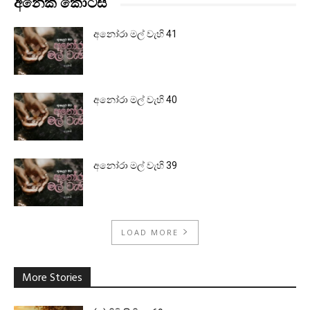
අනෙක් කොටස්
අනෝරා මල් වැහි 41
අනෝරා මල් වැහි 40
අනෝරා මල් වැහි 39
LOAD MORE
More Stories