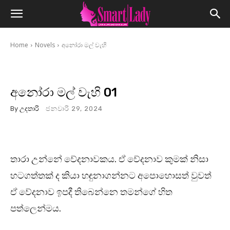
Home
Novels
අනෝරා මල් වැහි
අනෝරා මල් වැහි 01
By
උදතාරි
ජනවාරි 29, 2024
තාරා උන්නේ වේදනාවකය. ඒ වේදනාව කුමක් නිසා
හටගත්තක් ද කියා හඳුනාගන්නට අපොහොසත් වුවත්
ඒ වේදනාව ඉපදී තිබෙන්නෙ තමන්ගේ හිත
පත්ලෙන්මය.