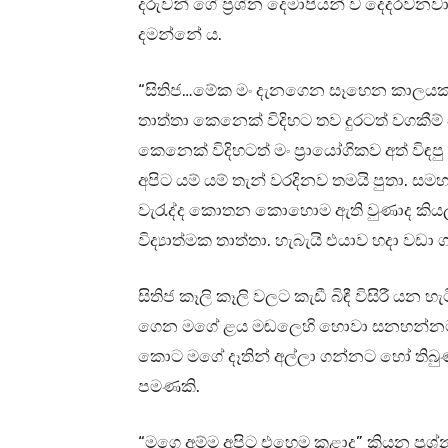
දරුවන් ගේ ප්‍රශ්න දෙමාපියන් ව දෙදරවනවා
දමන්නේ ය.
“සිතිජ…මේක මං දැනගෙන සෑහෙන කාලයක්.
තාත්තා කෙනෙක් විදිහට තව දුරටත් වගකීම් 
කෙනෙක් විදිහටත් මං ප්‍රායෝගිකව අත් විඳ
අපිට යම් යම් තැන් වරදිනව තමයි පුතා. 
වැරැද්ද කොතන කොහොම ඇති වුණාද කියලන
විද්‍යාත්මක තාත්තා. හැබැයි එයාව හදා වඩා
සිතිජ කෑලි කෑලි වලට කැඩී බිඳී විසිරී යන හ
ගෙන මගේ ළය මඬලෙහි හොවා සනහන්නට ම
කොට මගේ දෑතින් අල්ලා ගන්නට හෝ තිබුණා
පමණකි.
“මගෙ අම්ම අපිට එහෙම කළාද” කියන ප්‍රශ්න