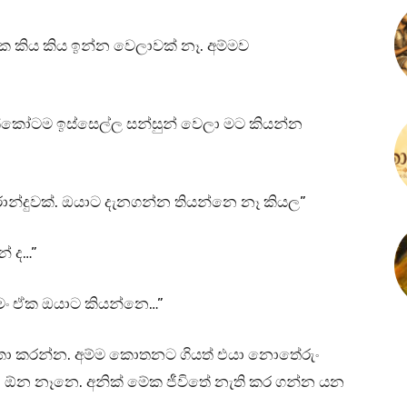
ක කිය කිය ඉන්න වෙලාවක් නෑ. අම්මව
කෝටම ඉස්සෙල්ල සන්සුන් වෙලා මට කියන්න
න්දුවක්. ඔයාට දැනගන්න තියන්නෙ නෑ කියල”
් ද…”
මං ඒක ඔයාට කියන්නෙ…”
තා කරන්න. අම්ම කොතනට ගියත් එයා නොතේරුං
 ඕන නෑනෙ. අනික් මේක ජීවිතේ නැති කර ගන්න යන