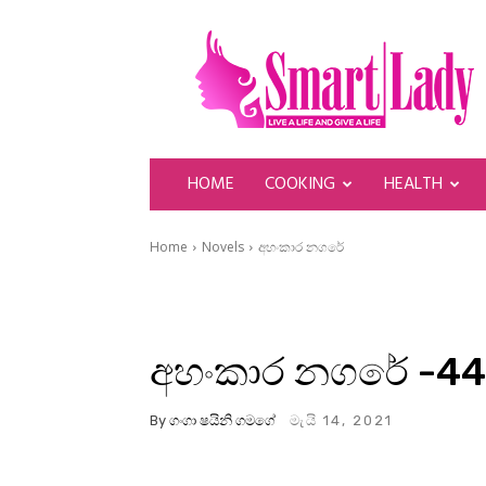
SmartLady
HOME
COOKING
HEALTH
Home
Novels
අහංකාර නගරේ
අහංකාර නගරේ -44
By
ගංගා ෂයිනි ගමගේ
මැයි 14, 2021