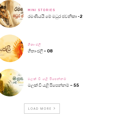
MINI STORIES
රමණීයයි මේ මධුර ජවනිකා -2
ගීතාංජලී
ගීතාංජලී – 08
මලක් වී යළි පිපෙන්නම්
මලක් වී යළි පිපෙන්නම් – 55
LOAD MORE