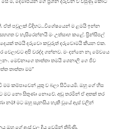
 සේ ම, දෙමාපියන් ගේ ප්‍රශ්න දරුවන් ව විසුණු කොට
 ඒත් පවුලක් විදිහට…විශේෂයෙන් ම ළමයි ඉන්න
සහගත ව හැසිරෙන්නයි මං උත්සාහ කළේ. ප්‍රින්සිපල්
පු දෙයක් තමයි දරුවො කවුරුත් දරුවොමයි කියන එක.
සමහර වෙලාවට අපි වරද්ද ගන්නව. මං දන්නෙ නෑ මේවයෙ
ං. මෙව්නාගෙ තාත්තා තමයි ශෙනාලි ගෙ ජීව
 ගත්ත තාත්තා මම”
ැටි මම කම්පාවෙන් යුතු ව බලා සිටියෙමි. ඔහු ගේ හිස
ට නො සිතුණා නොවේ. අඩු තරමින් ඒ අතක් තර
 නම්! මට ඔහු සැනසිය හැකි වූයේ ඇස් වලින්
ය ඔහු ගේ ඇස් වල දිය වෙමින් තිබිණි.