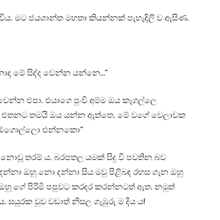
විය. මට ජයශාන්ත මහතා කියන්නක් පැහැදිලි ව ඇසිණ.
ද මේ සිද්ද වෙන්න යන්නෙ…”
වෙන්න එපා. එයාගෙ පුංචි අම්ම ඔය කෑගල්ලෙ
. එතනට තමයි ඔය යන්න ඇත්තෙ. මේ වගේ වෙලාවක
. ඕගොල්ලො එන්නකො”
ිදු නොවූ තරම් ය. බරපතල යමක් සිදු වී පවතින බව
න්නා ඔහු නො දන්නා සිය මවු පිළිබඳ රහස ගැන ඔහු
ඔහු ගේ පිරිමි පපුවට කරදර කරන්නටත් ඇත. නමුත්
ය. සයුරක වුව වඩාත් නිසල ගැඹුරු ම දිය ය!