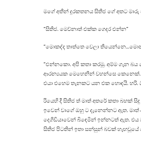
මගේ අතින් දුරකතනය සිතිජ ගේ අතට මාරු 
“සිතිජ. මෙව්නාත් එක්ක ගෙදර එන්න”
“මොකද්ද තාත්තෙ වෙලා තියෙන්නෙ…මොනා
“එන්නකො. අපි කතා කරමු. අම්ම ගැන බය 
ආරන්‍යයක මෙහෙනින් වහන්සෙ කෙනෙක්
එයා එහෙම තැනකට යන එක හොඳයි. හරි
රියෙහි දී සිතිජ ත් මාත් අතරේ කතා බහක් ස
ඉවෙන් වාගේ ඔහු ට දැනෙන්නට ඇත. මාත් ද
දෙගිඩියාවෙන් බිඳෙමින් ඉන්නටත් ඇත. එය 
සිතිජ පිටතින් ඉතා සන්සුන් බවක් හැඟවූයේ 