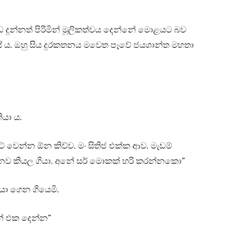
ඉඩ දුන්නත් පිරිමින් මූලිකත්වය දෙන්නේ මොළයට බව
ියේ ය. ඔහු සිය දුරකතනය මවෙත පෑවේ ජයශාන්ත මහතා
යා ය.
ට් වෙන්න ඕන කිව්ව. මං සිතිජ එක්ක ආව. මැඩම්
 යනව කියල ගියා. අනේ සර් මොකක් හරි කරන්නකො”
යා ගෙන ගියෙමි.
් එක දෙන්න”