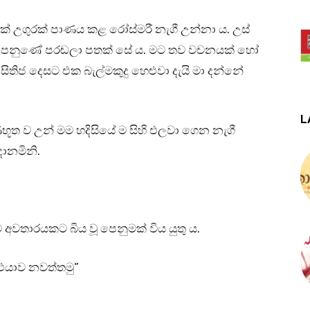
ක් උගුරක් පාණය කළ රෝස්මරී නැගී උන්නා ය. උස්
 මට පෙනුණේ පරඬලා පතක් සේ ය. මට තව වචනයක් හෝ
ිජ දෙසට එක බැල්මකුදු හෙළුවා දැයි මා දන්නේ
L
ිභූත ව උන් මම හදිසියේ ම සිහි එලවා ගෙන නැගී
දානමිනි.
තාරයකට බිය වූ පෙනුමක් විය යුතු ය.
 එයාව නවත්තමු”