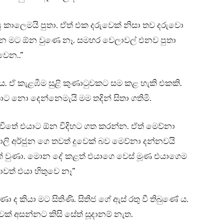
 කාලෙමයි පුතා. ඒත් එක දරුවෙක් නිසා තව දරුවො
්න මට ඕන වුණෙ නෑ. සමහර වෙලාවල් එනව පුතා
වෙන..”
ේ ය. ඒ කැළඹීම සුළි කුණාටුවකට සම කළ හැකි එකකි.
ොට නො දෙන්නෙමැයි මම තදින් සිතා ගතිමි.
විතේ එයාට ඕන විදිහට ගත කරන්න. ඒත් මෙව්නා
ලි අර්ජුන ගෙ තවත් දුවෙක් බව මෙව්නා දන්නවයි
ක් වුණා. මොන දේ කළත් එයාගෙ වෙස් මූණ එයාගෙම
වත් එයා හිතුවෙ නෑ”
 ද කියා මට සිතිණි. සිතිජ ගේ ඇස් රතු වී තිබුණේ ය.
ක් අසන්නට කිසි සේත් සූදානම් නැත.