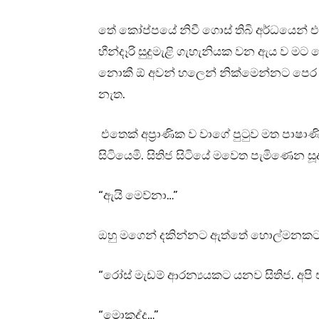
තේ කෝප්පයේ නිවී ගොස් තිබි අර්ධයෙන් එ
හීන්දෑරි සුදුමැළි ගැහැනියක වන ඇය ව
නොකී ඕ අවන් හලෙන් නික්මෙන්නට පෙර සිත
නැත.
එතෙක් අප්‍රාණික ව වාගේ පුටුව මත පාෂාණ
සිටියෙමි. සිතිජ සිටියේ මවෙත පැමිණෙන සූ
“ඇයි මෙව්නා…”
ඔහු මගෙන් දකින්නට ඇත්තේ හොල්මනකට අව
“රෝස් මැඩම් ආරන්‍යයකට යනව සිතිජ. අපි
“මොකද්ද…”