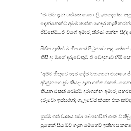
“මං ඔව දැන ගත්තෙ ශෙනාලි ඉපදෙන්න ආපු
දෙන්නෙක්ට අම්ම තාත්ත ගෙදර නැති කරන
ජීවිතේට…ඒ වගේ අමාරු තීරණ ගන්න සිද්ද 
සිතිජ දෑතින් ම හිස කේ පිටුපසට ඇද ගත්ත
කිසි දා මගේ දරුවෙකුට ඒ වේදනාව හිමි ක
“අම්ම හිතුවෙ හැම දේම වහගෙන එයාගෙ ජී
අර්ජුනගෙ දුව කියල දැන ගත්ත එකත්…ශෙනා
කියන එකත් රෝස්ට දරාගන්න අමාරු පහර
දරුවො ඉස්සරහදි ගැලවෙයි කියන එක කවදා
හුස්ම ගත් වාතය පවා බෙහෙවින් ශණ ව තිබුණා
පුතෙක් සිය මව ගැන මෙහෙව් ඉතිහාස කතාව