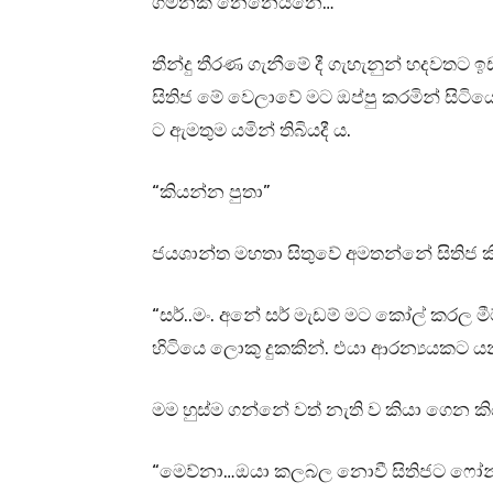
ගමනක් නෙනෙයිනෙ…”
තීන්දු තීරණ ගැනීමේ දී ගැහැනුන් හදවතට 
සිතිජ මේ වෙලාවේ මට ඔප්පු කරමින් සිට
ට ඇමතුම යමින් තිබියදී ය.
“කියන්න පුතා”
ජයශාන්ත මහතා සිතුවේ අමතන්නේ සිතිජ කි
“සර්..මං. අනේ සර් මැඩම් මට කෝල් කරල මී
හිටියෙ ලොකු දුකකින්. එයා ආරන්‍යයකට
මම හුස්ම ගන්නේ වත් නැති ව කියා ගෙන කි
“මෙව්නා…ඔයා කලබල නොවී සිතිජට ෆෝන