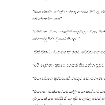
“ඔයා ඒකට හේතුව දන්නෑ අයියෙ. මට දැං ඒ
නවත්තන්නකො”
“මෙව්නා. ඔයා හොඳටම කලබල වෙලා. ඔක්
මොකද්ද සිද්ද වුණේ කියල…”
“ඒත් ඒක මං ඔයාගෙ තාත්තට වෙච්ච පොරො
“අපි දෙන්නා අතරෙ රහසක් තියෙන්න පුළුවන
“එයා සර්ගෙ අවසරයක් නැතුව කොහොමද 
“එහෙනං ඔක්කෝටම කලිං ඔයා තාත්තට ක
දරුවෙක් නෙවෙයි නිසා අපි කලබල වෙන්න