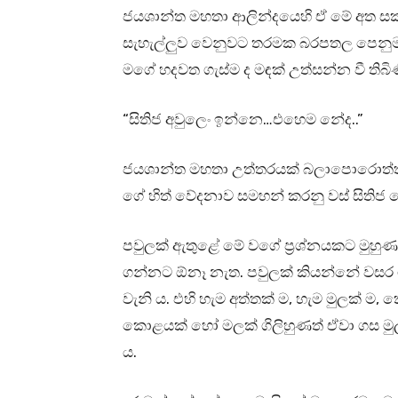
ජයශාන්ත මහතා ආලින්දයෙහි ඒ මේ අත සක්
සැහැල්ලුව වෙනුවට තරමක බරපතල පෙනුමක් 
මගේ හදවත ගැස්ම ද මඳක් උත්සන්න වී තිබි
“සිතිජ අවුලෙං ඉන්නෙ…එහෙම නේද..”
ජයශාන්ත මහතා උත්තරයක් බලාපොරොත්තුව
ගේ හිත් වේදනාව සමහන් කරනු වස් සිතිජ 
පවුලක් ඇතුළේ මේ වගේ ප්‍රශ්නයකට මුහ
ගන්නට ඕනෑ නැත. පවුලක් කියන්නේ වසර 
වැනි ය. එහි හැම අත්තක් ම, හැම මුලක් ම
කොළයක් හෝ මලක් ගිලිහුණත් ඒවා ගස මුල
ය.