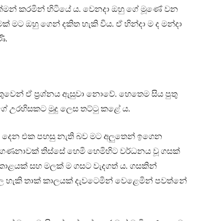
මන් කරමින් හිටියේ ය. වෙනදා ඔහු ගේ මූණේ වන
මට ඔහු ගෙන් දකිත හැකි විය. ඒ හින්දා ම ද මන්දා
ණි.
ෙන් ඒ ප්‍රශ්නය ඇසුවා නොවේ. හෙතෙම සිය පුතු
ගේ උරහිසකට මුදු ලෙස තට්ටු කළේ ය.
ුණ දෙන එක පහසු නැති බව මට අලුතෙන් ඉගෙන
ගණනාවක් තිස්සේ හෙමි හෙමිහිට වර්ධනය වූ ගසක්
, කොළයක් සහ මලක් ම ගසට වැදගත් ය. ගසකින්
 හැකි තාක් කාලයක් දැවටෙමින් වෙළෙමින් පවත්නේ