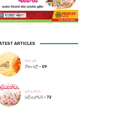
ATEST ARTICLES
ගීතාංජලී
ගීතාංජලී – 09
ඔලියැන්ඩර්
ඔලියැන්ඩර් – 72