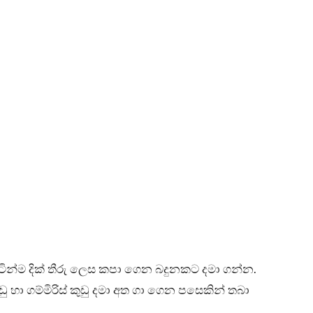
ිටින්ම දික් තීරු ලෙස කපා ගෙන බදුනකට දමා ගන්න.
ුඩු හා ගම්මිරිස් කුඩු දමා අත ගා ගෙන පසෙකින් තබා