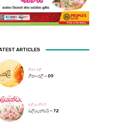
ATEST ARTICLES
ගීතාංජලී
ගීතාංජලී – 09
ඔලියැන්ඩර්
ඔලියැන්ඩර් – 72