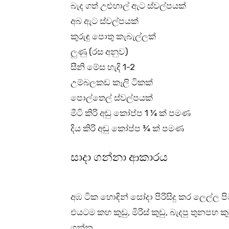
බැද ගත් උළුහාල් ඇට ස්වල්පයක්
අබ ඇට ස්වල්පයක්
කුරුඳු පොතු කැබැල්ලක්
ලුණු (රස අනුව)
සීනි මේස හැදි 1-2
උම්බලකඩ කෑලි ටිකක්
පොල්තෙල් ස්වල්පයක්
මීටි කිරි අඬු කෝප්ප 1 ¼ ක් පමණ
දිය කිරි අඬු කෝප්ප ¾ ක් පමණ
සාදා ගන්නා ආකාරය
අඹ ටික හොඳින් සෝදා පිරිසිදු කර ලෙල්ල ප
එයටම කහ කුඩු, මිරිස් කුඩු, බැදපු තුනපහ ක
ගන්න.