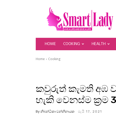
SmartLady
HOME
COOKING
HEALTH
Home
Cooking
කවුරුත් කැමති අඹ 
හැකි වෙනස්ම ක්‍රම 3
By
නිබන්ධිකා වන්නිනායක
මැයි 17, 2021