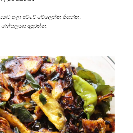
ැටියකට දාලා අව්වේ වේලෙන්න තියන්න.
 දමා බෝතලයක අසුරන්න.