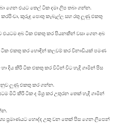
 තබා ගෙන එයට තෙල් ටික දමා ලිප තබා ගන්න.
කරපිංචා, කුරුඳු පොතු කැබැල්ල සහ රතු ලූණු එකතු
ිට එයටම අබ ටික එකතු කර පියනකින් වසා ගෙන අබ
අඹ ටික එකතු කර හොඳින් කලවම් කර විනාඩියක් පමණ
ා දිය කිරි ටික එකතු කර විටින් විට හැදි ගාමින් පිස
අනුව ලුණු එකතු කර ගන්න.
ම මිටි කිරි ටික ද මිශ්‍ර කර උතුරන තෙක් හැදි ගාමින්
න්න.
්‍ය ප්‍රමාණයට හොද්ද උකු වන තෙක් පිස ගෙන ලිපෙන්