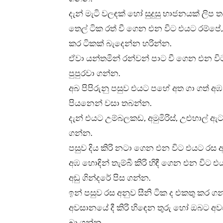
දැන් මැටි වලඳක් හෝ සුදුසු භාජනයක් ලිප
තෙල් ටික රත් වී ගෙන එන විට එයට රම්පේ, 
කර ටිකක් බැදෙන්න හරින්න.
ඒවා යන්තමින් රන්වන් පාට වී ගෙන එන ව
පුපුරවා ගන්න.
අබ පිපිරුනු පසුව එයට පහේ අත ගා ගත් 
පියනෙන් වසා තබන්න.
දැන් එයට උම්බලකඩ, අමුමිරිස්, උළුහාල් ඇට හ
ගන්න.
පසුව දිය කිරි නටා ගෙන එන විට එයට රස 
අඹ හොඳින් තැම්බී කිරි හිඳී ගෙන එන විට එයට
අඩු ගින්දරේ පිස ගන්න.
ඉන් පසුව රස අනුව සීනි ටික ද එකතු කර ග
අවසානයේ දී කිරි හිඳෙන තුරු හෝ ඔබට අවශ
බා ගන්න.