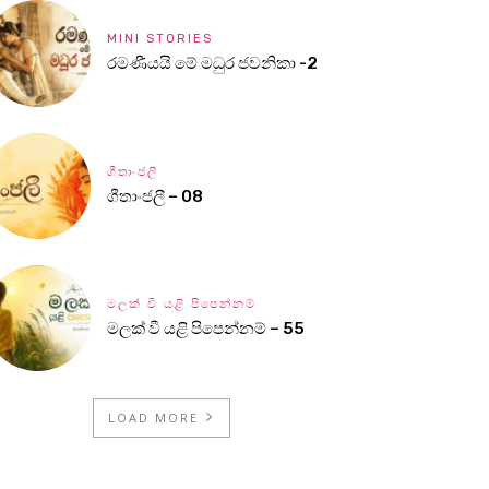
MINI STORIES
රමණීයයි මේ මධුර ජවනිකා -2
ගීතාංජලී
ගීතාංජලී – 08
මලක් වී යළි පිපෙන්නම්
මලක් වී යළි පිපෙන්නම් – 55
LOAD MORE