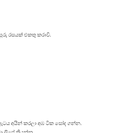
ූරු රසයක් එකතු කරාවි.
ටය අයින් කරලා අඹ ටික සෝද ගන්න.
මා ලිපේ තියන්න.