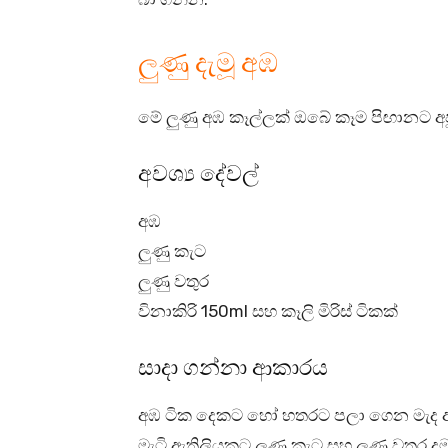
ලුණු දැමූ අඹ
මේ ලුණු අඹ කෑල්ලක් ඔබේ කෑම පිඟානට අප
අවශ්‍ය දේවල්
අඹ
ලුණු කැට
ලුණු වතුර
විනාකිරි 150ml සහ කෑලි මිරිස් ටිකක්
සාදා ගන්නා ආකාරය
අඹ ටික දෙකට හෝ හතරට පලා ගෙන මැද ඇ
මැටි ඇතිලියකට ලුණු කැට සහ ලුණු වතුර ද