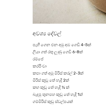
අවශ්‍ය දේවල්
පැහී ගෙන එන අමු අඹ ගෙඩි 4-5ක්
ලියා ගත් රතු ලූණු ගෙඩි 6-8ක්
රම්පේ
කරපිංචා
කපා ගත් අමු මිරිස් කරල් 2-3ක්
මිරිස් කුඩු තේ හැදි 2ක්
කහ කුඩු තේ හැදි ¼ ක්
බැදපු තුනපහ කුඩු තේ හැදි 1ක්
ගම්මිරිස් කුඩු ස්වල්පයක්