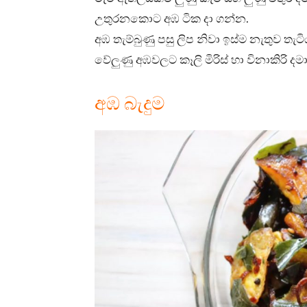
උතුරනකොට අඹ ටික දා ගන්න.
අඹ තැම්බුණු පසු ලිප නිවා ඉස්ම නැතුව ත
වේලුණු අඹවලට කෑලි මිරිස් හා විනාකිරි
අඹ බැදුම