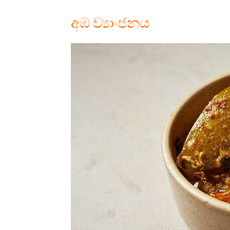
අඹ ව්‍යාංජනය