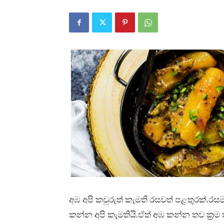
අඹ අපි කවුරුත් කැමති රසවත් පළතුරක්.රස
කන්න අපි කැමතියි.ඒත් අඹ කන්න තව ක්‍රම 