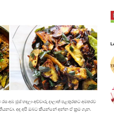
L
ම රස අඹ ජූස් හදලා අච්චාරු දාලාත් පළතුරකට අමතරව
තියනවා. අද අපි ඔබට කියන්නේ අන්න ඒ ක්‍රම ගැන.