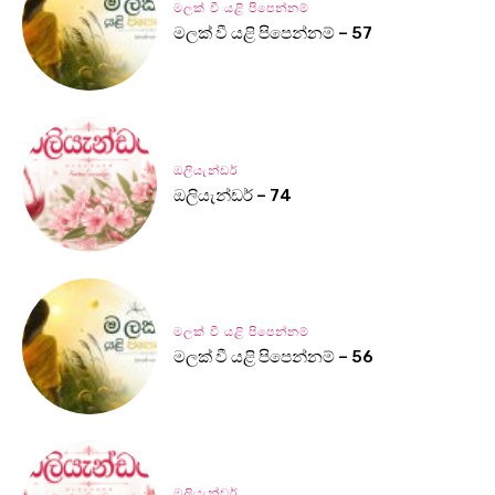
මලක් වී යළි පිපෙන්නම්
මලක් වී යළි පිපෙන්නම් – 57
ඔලියැන්ඩර්
ඔලියැන්ඩර් – 74
මලක් වී යළි පිපෙන්නම්
මලක් වී යළි පිපෙන්නම් – 56
ඔලියැන්ඩර්