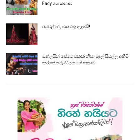
Eady ගෙ කතාව
රටවල් 51, එක රතු ඇඳුමයි!
ඔන්ලයින් පේමට් එකක් නිසා මුදල් සියල්ල අහිමි
කරගත් තරුණියකගේ කතාව