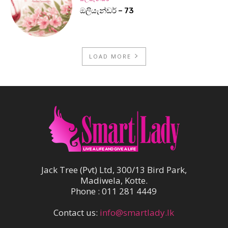
ඔලියැන්ඩර් – 73
LOAD MORE
Jack Tree (Pvt) Ltd, 300/13 Bird Park,
Madiwela, Kotte.
Phone : 011 281 4449
Contact us:
info@smartlady.lk