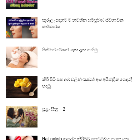
කුරුලෑ සදහට ම නවතින සම්පූර්ණ ස්වභාවික
සත්කාරය
පිග්මන්ටේෂන් ගැන දැන ගනිමු..
කිරි පිටි සහ අඹ වලින් රසවත් අඹ අයිස්ක්‍රීම් ගෙදරදී
හදමු..
සුළං සීනු – 2
Nail polish ආලේප කිරීමට පෙර ඔබ දැනගත යුතු