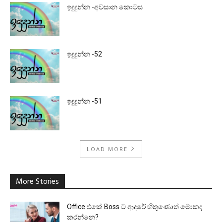
ඉඳුදුන්න -අවසාන කොටස
ඉඳුදුන්න -52
ඉඳුදුන්න -51
LOAD MORE
More Stories
Office එකේ Boss ට ආදරේ හිතුණොත් මොකද
කරන්නෙ?