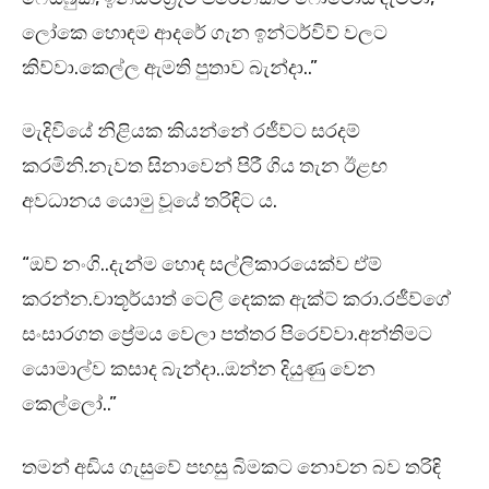
ලෝකෙ හොඳම ආදරේ ගැන ඉන්ටර්විව් වලට
කිව්වා.කෙල්ල ඇමති පුතාව බැන්දා..”
මැදිවියේ නිළියක කියන්නේ රජීව්ට සරදම්
කරමිනි.නැවත සිනාවෙන් පිරී ගිය තැන ඊළඟ
අවධානය යොමු වූයේ තරිඳිට ය.
“ඔව් නංගි..දැන්ම හොඳ සල්ලිකාරයෙක්ව ඒම්
කරන්න.චාතූර්යාත් ටෙලි දෙකක ඇක්ට් කරා.රජීව්ගේ
සංසාරගත ප්‍රේමය වෙලා පත්තර පිරෙව්වා.අන්තිමට
යොමාල්ව කසාද බැන්දා..ඔන්න දියුණු වෙන
කෙල්ලෝ..”
තමන් අඩිය ගැසුවේ පහසු බිමකට නොවන බව තරිඳි