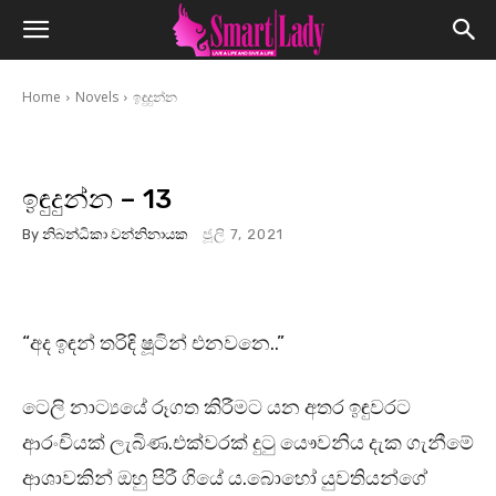
Home
Novels
ඉඳුදුන්න
ඉඳුදුන්න – 13
By
නිබන්ධිකා වන්නිනායක
ජූලි 7, 2021
“අද ඉඳන් තරිඳි ෂූටින් එනවනෙ..”
ටෙලි නාට්‍යයේ රූගත කිරීමට යන අතර ඉඳුවරට
ආරංචියක් ලැබිණ.එක්වරක් දුටු යෞවනිය දැක ගැනීමේ
ආශාවකින් ඔහු පිරී ගියේ ය.බොහෝ යුවතියන්ගේ