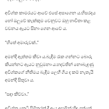
අවිශ්ක කාමරයට ආවේ එසේ අසාගෙන ය.හිසරදය
හෝ ඔලුවේ කැක්කුම වෙනුවට ඔහු භාවිතා කළ
වචනය ඇයට සිනා ගෙන ආවේ ය.
“හිතේ අමාරුවක්..”
අමන්දී ඇත්තම කීවා ය.බැඳීම රැක ගන්නට බොරු
කියන්නට ඇයට නුවුමනා ය.හදවතින් නොබැඳුණු
අවිශ්කගේ නීතිමය බැඳීම ලෙහී ගිය ද කම් නැතැයි
අමන්දී සිතුවා ය.
“සඳා කිව්වා..”
අවිශ්ක කෙටි පිළිතුරක් දී ඇය අසලින් හිඳ ගත්තේ