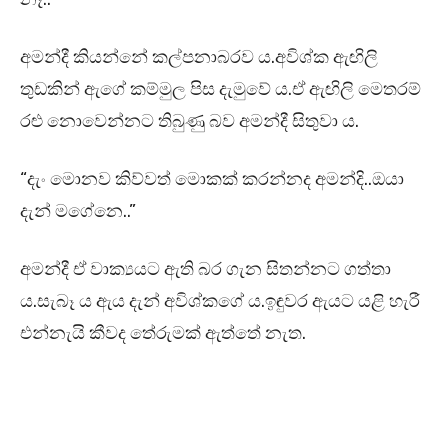
අමන්දී කියන්නේ කල්පනාබරව ය.අවිශ්ක ඇඟිලි
තුඩකින් ඇගේ කම්මුල පිස දැමුවේ ය.ඒ ඇඟිලි මෙතරම්
රළු නොවෙන්නට තිබුණු බව අමන්දී සිතුවා ය.
“දැං මොනව කිව්වත් මොකක් කරන්නද අමන්දි..ඔයා
දැන් මගේනෙ..”
අමන්දී ඒ වාක්‍යයට ඇති බර ගැන සිතන්නට ගත්තා
ය.සැබෑ ය ඇය දැන් අවිශ්කගේ ය.ඉඳුවර ඇයට යළි හැරී
එන්නැයි කීවද තේරුමක් ඇත්තේ නැත.