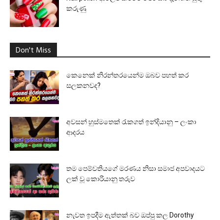
කරුණු
Don't Miss
කෙනෙක් නිරන්තරයෙන්ම ඔබව පහත් කර
සලකනවද?
අවසන් හුස්මතෙක් රැකගත් ඉන්දියානු – ලංකා
ආදරය
තම පෙම්වතියගේ මරණය නිසා සමාජ අපවාදයට
ලක් වූ කොරියානු තරුව
නැවත ඉපදීම ඇත්තක් බව ඔප්පු කල Dorothy