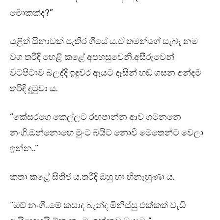
මොකක්ද?”
යළිත් සිනාවක් පැතිර ගියේ ය.ඒ තමන්ගේ සැබෑ නම
වග තරිඳි හෙළි කළේ අපහසුවෙනි.අසීරුවෙන්
වටපිටාව බලද්දී ඉඳුවර ඇයට දෑසින් හඬ ගසන අන්දම
තරිඳි දුටුවා ය.
“කේසරගෙ කෙල්ලට රඟපාන්න ආව ගමනනෙ
නංගි.ඔන්නොහෙ මුංට බයිට් නොවී මෙතෙන්ට වෙලා
ඉන්න..”
කතා කළේ සිතිජ ය.තරිඳි ඔහු හා හිනැහුණා ය.
“ඔව් නංගි..මේ කසාද බැන්ද මිනිස්සු එක්කත් වැඩි