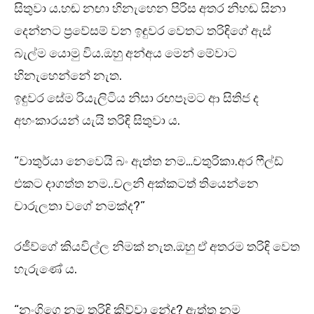
සිතුවා ය.හඬ නඟා හිනැහෙන පිරිස අතර නිහඬ සිනා
දෙන්නට ප්‍රවේසම් වන ඉඳුවර වෙතට තරිඳිගේ ඇස්
බැල්ම යොමු විය.ඔහු අන්අය මෙන් මේවාට
හිනැහෙන්නේ නැත.
ඉඳුවර සේම රියැලිටිය නිසා රඟපෑමට ආ සිතිජ ද
අහංකාරයන් යැයි තරිඳි සිතුවා ය.
“චාතුර්යා නෙවෙයි බං ඇත්ත නම…චතුරිකා.අර ෆීල්ඩ්
එකට දාගත්ත නම..චලනි අක්කටත් තියෙන්නෙ
චාරුලතා වගේ නමක්ද?”
රජීව්ගේ කියවිල්ල නිමක් නැත.ඔහු ඒ අතරම තරිඳි වෙත
හැරුණේ ය.
“නංගිගෙ නම තරිඳි කිව්වා නේද? ඇත්ත නම