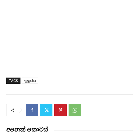
TAGS
ඉඳුදුන්න
අනෙක් කොටස්