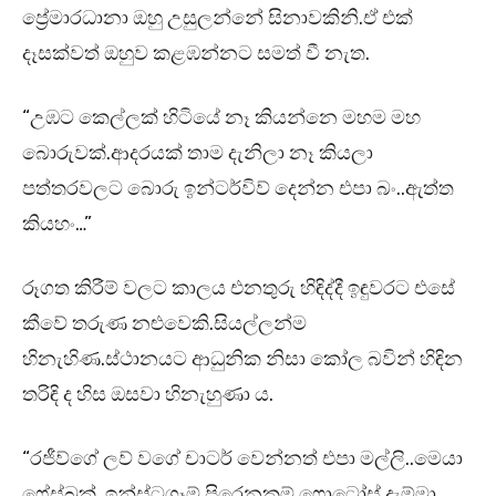
ප්‍රේමාරධානා ඔහු උසුලන්නේ සිනාවකිනි.ඒ එක්
දෑසක්වත් ඔහුව කළඹන්නට සමත් වී නැත.
“උඹට කෙල්ලක් හිටියේ නෑ කියන්නෙ මහම මහ
බොරුවක්.ආදරයක් තාම දැනිලා නෑ කියලා
පත්තරවලට බොරු ඉන්ටර්විව් දෙන්න එපා බං..ඇත්ත
කියහං…”
රූගත කිරීම් වලට කාලය එනතුරු හිඳිද්දී ඉඳුවරට එසේ
කීවේ තරුණ නළුවෙකි.සියල්ලන්ම
හිනැහිණ.ස්ථානයට ආධුනික නිසා කෝල බවින් හිඳින
තරිඳි ද හිස ඔසවා හිනැහුණා ය.
“රජීව්ගේ ලව් වගේ චාටර් වෙන්නත් එපා මල්ලි..මෙයා
ෆේස්බුක්, ඉන්ස්ටග්‍රෑම් පිරෙනකම් ෆොටෝස් දැම්මා,