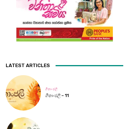
LATEST ARTICLES
ගීතාංජලී
ගීතාංජලී – 11