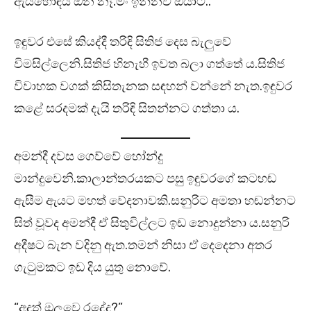
ඇයිහොඳයි ඕන නෑ.මං ඉන්නව ඔයාට..”
ඉඳුවර එසේ කියද්දී තරිඳි සිතිජ දෙස බැලුවේ
විමසිල්ලෙනි.සිතිජ හිනැහී ඉවත බලා ගත්තේ ය.සිතිජ
විවාහක වගක් කිසිතැනක සඳහන් වන්නේ නැත.ඉඳුවර
කළේ සරදමක් දැයි තරිඳි සිතන්නට ගත්තා ය.
අමන්දී දවස ගෙව්වේ හෝන්දු
මාන්දුවෙනි.කාලාන්තරයකට පසු ඉඳුවරගේ කටහඬ
ඇසීම ඇයට මහත් වේදනාවකි.සනුරිට අමතා හඬන්නට
සිත් වූවද අමන්දී ඒ සිතුවිල්ලට ඉඩ නොදුන්නා ය.සනුරි
අදීෂට බැන වදිනු ඇත.තමන් නිසා ඒ දෙදෙනා අතර
ගැටුමකට ඉඩ දිය යුතු නොවේ.
“අදත් ඔලුවෙ රදේද?”