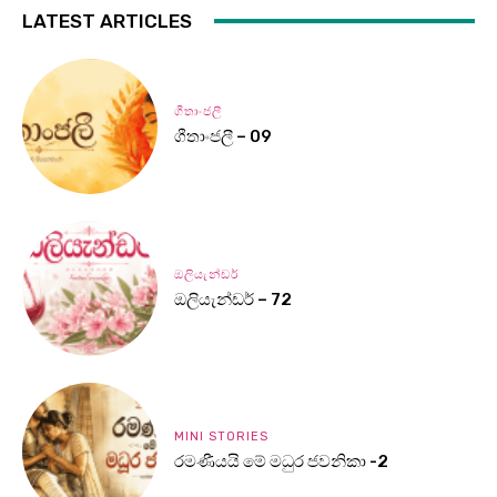
LATEST ARTICLES
ගීතාංජලී
ගීතාංජලී – 09
ඔලියැන්ඩර්
ඔලියැන්ඩර් – 72
MINI STORIES
රමණීයයි මේ මධුර ජවනිකා -2