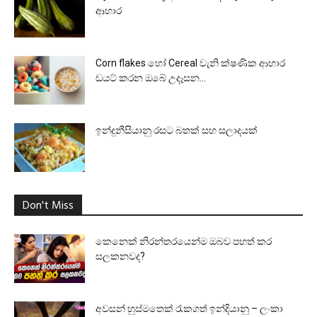
ආහාර
Corn flakes හෝ Cereal වැනි ක්ෂණික ආහාර
ඩයට් කරන ඔබේ උදෑසන...
ඉන්දුනීසියානු රසට බතක් සහ සලාදයක්
Don't Miss
කෙනෙක් නිරන්තරයෙන්ම ඔබව පහත් කර
සලකනවද?
අවසන් හුස්මතෙක් රැකගත් ඉන්දියානු – ලංකා