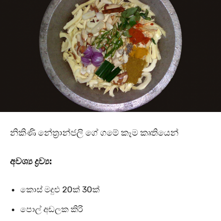
නිකිණි නේත්‍රාන්ජලි ගේ ගමේ කෑම කෘතියෙන්
අවශ්‍ය ද්‍රව්‍ය:
කොස් මදුළු
20
ක්
30
ක්
පොල් අඩලක කිරි