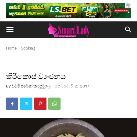
Home
Cooking
කිරිකොස් ව්‍යංජනය
By
චම්මි ඉරේෂා කරපුටුගල
පෙබරවාරි 2, 2017