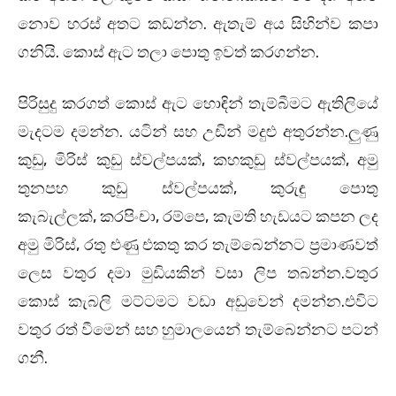
නොව හරස් අතට කඩන්න
.
ඇතැම් අය සිහින්ව කපා
ගනියි
.
කොස් ඇට තලා පොතු ඉවත් කරගන්න
.
පිරිසුදු කරගත් කොස් ඇට හොඳින් තැම්බීමට ඇතිලියේ
මැදටම දමන්න
.
යටින් සහ උඩින් මදුළු අතුරන්න
.
ලුණු
කුඩු
,
මිරිස් කුඩු ස්වල්පයක්
,
කහකුඩු ස්වල්පයක්
,
අමු
තුනපහ කුඩු ස්වල්පයක්
,
කුරුඳු පොතු
කැබැල්ලක්
,
කරපිංචා
,
රම්පෙ
,
කැමති හැඩයට කපන ලද
අමු මිරිස්
,
රතු ළුණු එකතු කර තැම්බෙන්නට ප්‍රමාණවත්
ලෙස වතුර දමා මුඩියකින් වසා ලිප තබන්න
.
වතුර
කොස් කැබලි මට්ටමට වඩා අඩුවෙන් දමන්න
.
එවිට
වතුර රත් වීමෙන් සහ හුමාලයෙන් තැම්බෙන්නට පටන්
ගනී
.