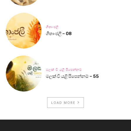
ගීතාංජලී
ගීතාංජලී – 08
මලක් වී යළි පිපෙන්නම්
මලක් වී යළි පිපෙන්නම් – 55
LOAD MORE