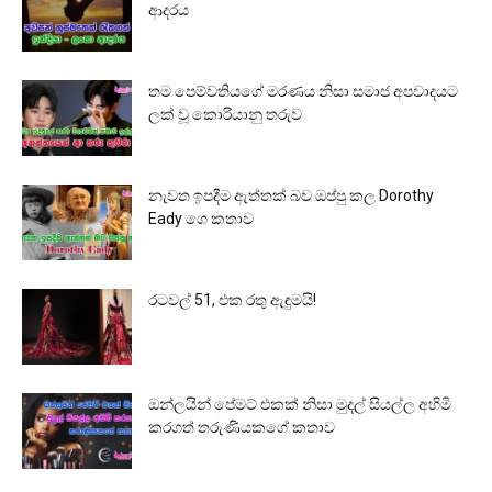
ආදරය
තම පෙම්වතියගේ මරණය නිසා සමාජ අපවාදයට
ලක් වූ කොරියානු තරුව
නැවත ඉපදීම ඇත්තක් බව ඔප්පු කල Dorothy
Eady ගෙ කතාව
රටවල් 51, එක රතු ඇඳුමයි!
ඔන්ලයින් පේමට් එකක් නිසා මුදල් සියල්ල අහිමි
කරගත් තරුණියකගේ කතාව