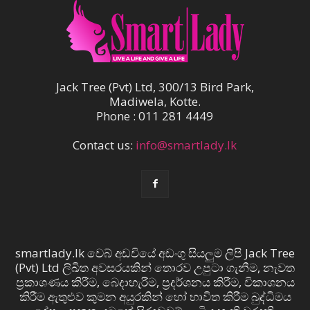
Jack Tree (Pvt) Ltd, 300/13 Bird Park,
Madiwela, Kotte.
Phone : 011 281 4449
Contact us:
info@smartlady.lk
smartlady.lk වෙබ් අඩවියේ අඩංගු සියලුම ලිපි Jack Tree
(Pvt) Ltd ලිඛිත අවසරයකින් තොරව උපුටා ගැනීම, නැවත
ප්‍රකාශණය කිරීම, බෙදාහැරීම, ප්‍රදර්ශනය කිරීම, විකාශනය
කිරීම ඇතුළුව කුමන අයුරකින් හෝ භාවිත කිරීම බුද්ධිමය