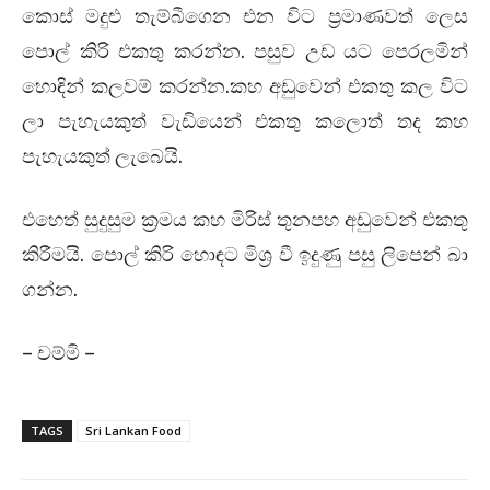
කොස් මදුළු තැම්බීගෙන එන විට ප්‍රමාණවත් ලෙස
පොල් කිරි එකතු කරන්න
.
පසුව උඩ යට පෙරලමින්
හොඳින් කලවම් කරන්න
.
කහ අඩුවෙන් එකතු කල විට
ලා පැහැයකුත් වැඩියෙන් එකතු කලොත් තද කහ
පැහැයකුත් ලැබෙයි
.
එහෙත් සුදුසුම ක්‍රමය කහ මිරිස් තුනපහ අඩුවෙන් එකතු
කිරීමයි
.
පොල් කිරි හොඳට මිශ්‍ර වී ඉදුණු පසු ලිපෙන් බා
ගන්න
.
– චම්මි –
TAGS
Sri Lankan Food