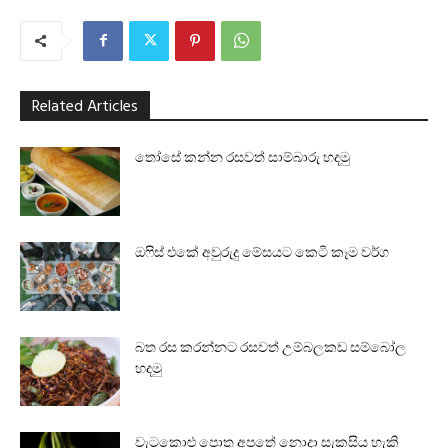
Related Articles
තෝසේ කන්න රසවත් සාම්බාරු හදමු
ඔෆිස් එකේ අවුරුදු මේසයට කෙටි කෑම වර්ග
බත රස කරන්නට රසවත් උම්බලකඩ සම්බෝල
හදමු
වැටකොළු පොතු අපතේ නොදා සැකසිය හැකි