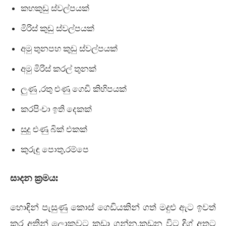
කහකුඩු ස්වල්පයක්
මිරිස් කුඩු ස්වල්පයක්
අමු තුනපහ කුඩු ස්වල්පයක්
අමු මිරිස් කරල් තුනක්
ලුණු
,
රතු ළුණු ගෙඩි කිහිපයක්
කරපිංචා ඉති දෙකක්
සුදු ළුණු බික් එකක්
කුරුඳු පොතු
,
රම්පෙ
සාදන ක්‍රමය:
හොඳින් පැසුණු කොස් ගෙඩියකින් ගත් මදුළු ඇට ඉවත්
කර අතින් ලොකුවට කඩා ගන්න
.
කඩන විට දිග් අතට