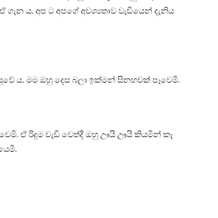
ේ ඒ ගැන ය. අප ට අපගේ අවශ්‍යතාව වැඩියෙන් දැනිය
ඇසුවේ ය. මම ඔහු දෙස බලා ඉක්මන් සිනහවක් පෑවෙමි.
මි. ඒ රිදුම වැඩි වෙත්දී ඔහු ඌයි ඌයි කියමින් කෑ
යෙමි.