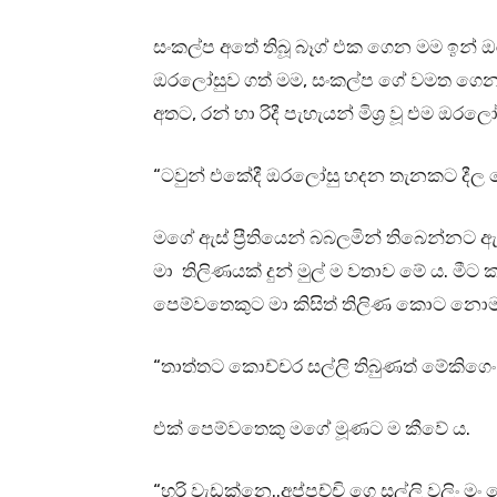
සංකල්ප අතේ තිබූ බෑග් එක ගෙන මම ඉන් ඔර
ඔරලෝසුව ගත් මම, සංකල්ප ගේ වමත ගෙන 
අතට, රන් හා රිදී පැහැයන් මිශ්‍ර වූ එම ඔ
“ටවුන් එකේදී ඔරලෝසු හදන තැනකට දීල 
මගේ ඇස් ප්‍රීතියෙන් බබලමින් තිබෙන්නට ඇත
මා තිලිණයක් දුන් මුල් ම වතාව මේ ය. මීට 
පෙම්වතෙකුට මා කිසිත් තිලිණ කොට නොම
“තාත්තට කොච්චර සල්ලි තිබුණත් මේකිගෙ
එක් පෙම්වතෙකු මගේ මූණට ම කීවේ ය.
“හරි වැඩක්නෙ..අප්පච්චි ගෙ සල්ලි වලිං 