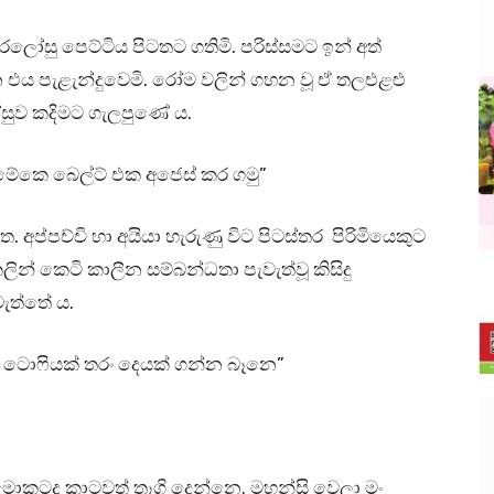
ලෝසු පෙට්ටිය පිටතට ගතිමි. පරිස්සමට ඉන් අත්
එය පැළැන්දුවෙමි. රෝම වලින් ගහන වූ ඒ තලඑළළු
රලෝසුව කදිමට ගැලපුණේ ය.
මේකෙ බෙල්ට් එක අජෙස් කර ගමු”
. අප්පච්චි හා අයියා හැරුණු විට පිටස්තර පිරිමියෙකුට
කලින් කෙටි කාලීන සම්බන්ධතා පැවැත්වූ කිසිදු
ැත්තේ ය.
ං ටොෆියක් තරං දෙයක් ගන්න බෑනෙ”
මං මොකටද කාටවත් තෑගි දෙන්නෙ. මහන්සි වෙලා මං