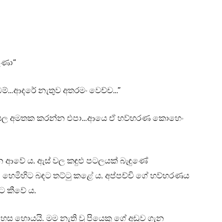
ුණා”
ඩම්…ආදරේ නැතුව අතරමං වෙච්ච…”
ො කියල අමතක කරන්න එපා…ආයෙ ඒ හව්හරණ කොහෙං
ෙන ආවේ ය. ඇස් වල කඳුළු පටලයක් බැඳුණේ
වා හෙමිහිට බඳට තට්ටු කළේ ය. අප්පච්චි ගේ හව්හරණය
ට කීවේ ය.
හස හොයයි. මම නැති වූ පියෙකු ගේ අඩුව ගැන