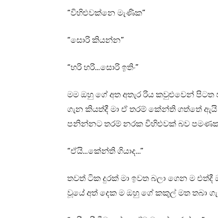
“විහිළුවක්නෙ මැණික”
“සොරි කියන්න”
“හරි හරි…සොරි ඉතිං”
මම ඔහු ගේ අත අතැර රිය කවුළුවෙන් පිටත
ගැන කියත්දී මා ඒ තරම් කේන්ති ගත්තේ ඇයි
පනින්නට තරම් නරක විහිළුවක් බව පමණක්
“ඒයි…කේන්ති ගියාද…”
තවත් ටික දුරක් මා ඉවත බලා ගෙන ම එත්ද
වූයේ අත් දෙක ම ඔහු ගේ කකුල් මත තබා ග