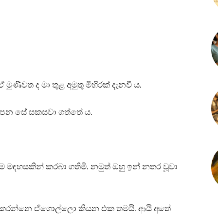
මුණිවත ද මා තුළ අමුතු මිහිරක් දැනවී ය.
පෙන සේ සකසවා ගත්තේ ය.
 මඳහසකින් කරබා ගතිමි. නමුත් ඔහු ඉන් නතර වූවා
 කරන්නෙ ඒගොල්ලො කියන එක තමයි. ආයි අතේ