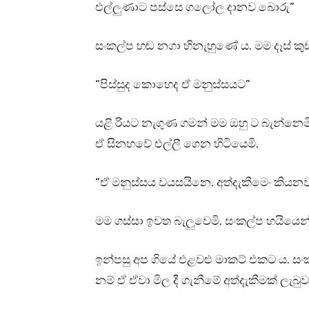
එල්ලුණාට පස්සෙ ගලෝල දානව බොරු”
සංකල්ප හඬ නගා හිනැහුණේ ය. මම දෑස් කු
“පිස්සුද කොහෙද ඒ මනුස්සයට”
යළි රියට නැගුණ ගමන් මම ඔහු ට බැන්න
ඒ සිනහවේ එල්ලී ගෙන හිටියෙමි.
“ඒ මනුස්සය වයසයිනෙ. අත්දැකීමෙං කියන
මම ගස්සා ඉවත බැලුවෙමි. සංකල්ප හයියෙන
ඉන්පසු අප ගියේ එළවළු මාකට් එකට ය. සංක
නම් ඒ ඒවා මිල දී ගැනීමේ අත්දැකීමක් ලැබුව