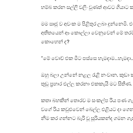
හම්බ කරන සල්ලි වලිං වුණත් ආවට ගියාට කා
මම ඍජු ව අවංක ම පිළිතුර ලබා දුන්නෙමි. 
අතීතයෙන් ආ කොල්ලා වෙනුවෙන් මේ තරම්
කොහෙන් ද?
“මේ වොච් එක මීට පස්සෙ හැමදාම…හැමදා
ඔහු බලා උන්නේ නළල රැළි නංවාන, කුඩා කර
තුඩු ප්‍රහාර එල්ල කරනා එකකැයි මට සිතිණ.
කතා බහකින් තොරව ම සංකල්ප රිය පණ ගැන
වගේ රිය කවුළුවෙන් බෙල්ල එළියට දා ගෙන
නිම කර ගන්නට බැරි වූ සූරියකන්ද ගමන ගැ