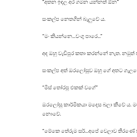
“අතන ඉඳල අර ගමන යන්නත් ඕන”
සංකල්ප නෙතගින් බැලුවේ ය.
“මං කියන්නෙ…වංගු පාරෙ…”
අද ඔහු වැඩිපුර කතා කරන්නේ නැත. නමුත් ඒ 
සංකල්ප අත් ඔරලෝසුව ඔහු ගේ අතට ගැල
“මිස් තෝරපු එකක් වගේ”
ඔරලෝසු කාර්මිකයා මදෙස බලා කීවේ ය. මම
නොවේ.
“මේකෙ තේරුම සර්…අපේ වෙලාව තීරණේ