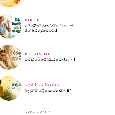
CAREER
මේ විදියට වතුර බිව්වොත් සති
2න් බර අඩුවෙනවා!
MINI STORIES
රමණීයයි මේ මධුර ජවනිකා – 1
මලක් වී යළි පිපෙන්නම්
මලක් වී යළි පිපෙන්නම් – 54
LOAD MORE