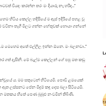
ටවත් වියදං කරන්න තරං මං දියාරු නෑ හරිද…”
එහෙම හිටිය කෙල්ල හදිසියේ ම ඇස් ඉදිරියේ පහළ වූ
 වටිනා තෑගි මිලට ගන්න හේතුවක් හොයා ගන්නේ
…ම මෙහෙම අතේ එල්ලිල ඉන්න ඕනෙ. මං බලනවා..”
L
 ගත් දෑසිනි. මේ බැල්ම කෙල්ලන් ගේ පපු මත කඩු
්වූයේ ය. මම සතුටෙන් හිටියෙමි. පොඩි ළමයෙක්
 ඈත ලස්සනට පේන මීදුම් කඳු දෙස බලා සිටියෙමි.
න මතකය හිතේ පෙණ බුබුළු නංවමින් තිබිණි.