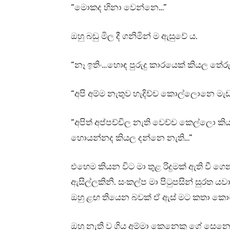
“මොකද හිනා වෙන්නෙ…”
ඔහු බඩු මිල දී ගනිමින් ම ඇසුවේ ය.
“නෑ ඉතිං…හොඳ පුරුදු කාරයෙක් කියල තේර
“අපි අම්ම නැතුව හැදිච්ච කොල්ලොනෙ මැ
“අපිත් අප්පච්චිල නැති වෙච්ච කෙල්ල
හොයන්නද කියල දන්නෙ නැති…”
එහෙම කියන විට මා තුළ රිදුමක් ඇති වී ග
ඇසිල්ලකිනි. සංකල්ප මා පිටුපසින් සුරත ය
ඔහු ළඟ තියෙන බවක් ඒ ඇස් මට කතා කො
ඔහු නැති ව ගිය අම්මා කෙනෙකු ගේ සෙනෙ