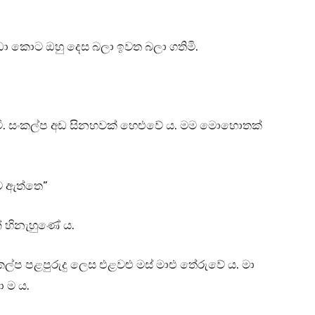
ඩා කොට ඔහු දෙස බලා ඉවත බලා ගතිමි.
ෙමි. සංකල්ප අඩ සිනහවක් හෙළුවේ ය. මම මොහොතක්
ව ඇත්තෙ”
් හිනැහුණේ ය.
ල්ප පළපුරුදු ලෙස එළවළු මස් මාළු තේරුවේ ය. මා
ා ම ය.