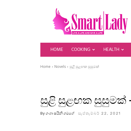
SmartLady
HOME
COOKING
HEALTH
Home
Novels
සුළි සුළඟක සුසුමක්
සුළි සුළඟක සුසුමක් 
By
ගංගා ෂයිනි ගමගේ
සැප්තැම්බර් 22, 2021