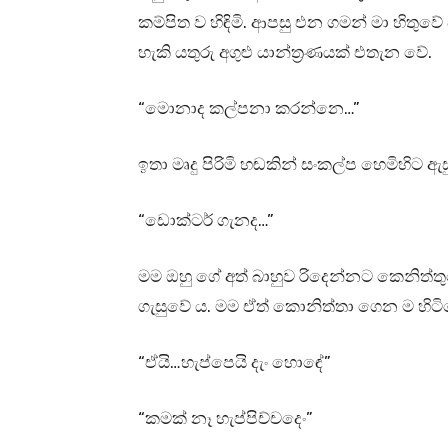
කම්පිත ව හිඳිමි. ආපසු එන ගමන් මා හිතුව
හැකි යතුරු අගුළු යාන්ත්‍රණයක් එතැන වේ.
“මොනාද කල්පනා කරන්නෙ…”
ඉතා මෘදු පිරිමි හඬකින් සංකල්ප හෙමිහිට 
“ඩොක්ටර් ගැනද…”
මම ඔහු ගේ අත් බාහුව රිදෙන්නට කෙනිත්තුවෙ
ගැසුවේ ය. මම ඒත් කොනිත්තා ගෙන ම හිටි
“ඒයි…හැප්පෙයි දැං හොඳේ”
“කමක් නෑ හැප්පිච්චදෙං”