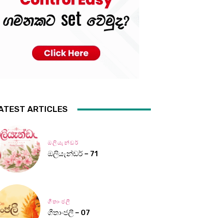
ATEST ARTICLES
ඔලියැන්ඩර්
ඔලියැන්ඩර් – 71
ගීතාංජලී
ගීතාංජලී – 07