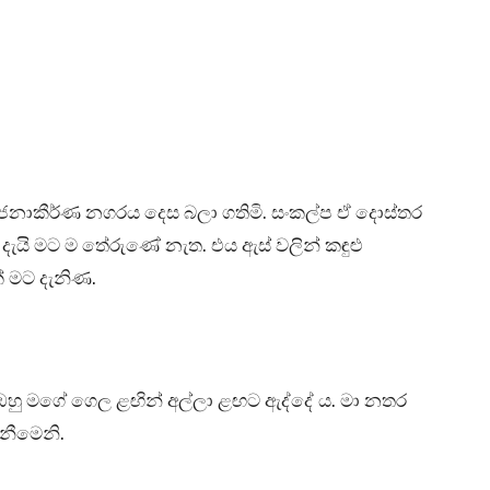
 ජනාකීර්ණ නගරය දෙස බලා ගතිමි. සංකල්ප ඒ දොස්තර
 දැයි මට ම තේරුණේ නැත. එය ඇස් වලින් කඳුළු
 මට දැනිණ.
ී ඔහු මගේ ගෙල ළඟින් අල්ලා ළඟට ඇද්දේ ය. මා නතර
ැනීමෙනි.