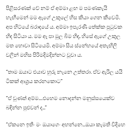
පිළිසරණක් වේ නම් ඒ අම්මා ළඟ ම පමණකැයි
හැඟීමෙන් මම ඇගේ උකුලේ හිස කියා ගෙන කීවෙමි.
අප හිට්යේ බරාඳයේ ය. අම්මා ඉපැරණි තේක්ක පුටුවක
හිඳ සිටියා ය. මම ඈ පා මුල බිම හිඳ, හිසේ ඇගේ උකුල
මත හොවා සිටියෙමි. අම්මා සිය ස්නේහයේ අතැඟිලි
වලින් මහිස පිරිමදිමදින්නට වූවා ය.
“තාම ඔයාට එයාව හුරු නෑනෙ උත්තරා. ඒව ඇරිල යයි
ටිකක් ආශ්‍රය කරනකොට”
“ඒ වුණත් අම්ම….එහෙම නොදන්න මනුස්සයෙක්ව
බඳින්න පුළුවන් ද…”
“ඒකනෙ ඉතිං මං ඔයාගෙං අහන්නෙ…ඔයා කැමති විදිහෙ