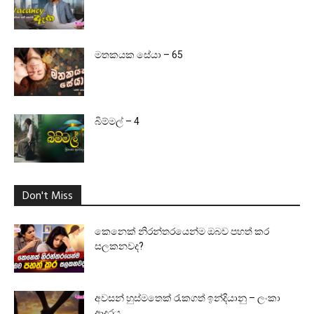
මතකයක සේයා – 65
බිම්මල් – 4
Don't Miss
කෙනෙක් නිරන්තරයෙන්ම ඔබව පහත් කර
සලකනවද?
අවසන් හුස්මතෙක් රැකගත් ඉන්දියානු – ලංකා
ආදරය