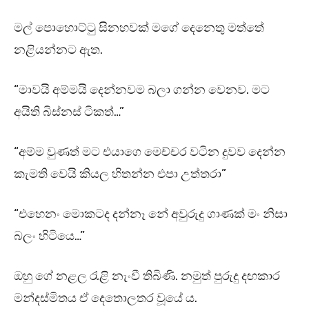
මල් පොහොට්ටු සිනහවක් මගේ දෙනෙතු මත්තේ
නළියන්නට ඇත.
“මාවයි අම්මයි දෙන්නවම බලා ගන්න වෙනව. මට
අයිති බිස්නස් ටිකත්…”
“අම්ම වුණත් මට එයාගෙ මෙච්චර වටින දුවව දෙන්න
කැමති වෙයි කියල හිතන්න එපා උත්තරා”
“එහෙනං මොකටද දන්නෑ නේ අවුරුදු ගාණක් මං නිසා
බලං හිටියෙ…”
ඔහු ගේ නළල රැළි නැංවී තිබිණි. නමුත් පුරුදු දඟකාර
මන්දස්මිතය ඒ දෙතොලතර වූයේ ය.