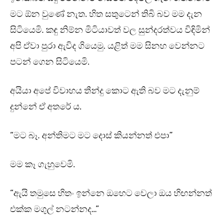
මට ඕන වුණේ නැත. හිත සතුටෙන් තිබි බව මම දැන
සිටියෙමි. කඳු නිම්න මිටියාවත් වල සුන්දරත්වය විඳිමින්
අපි ඒවා පුරා ඇවිද ගියෙමු. යළිත් මම සිනහ වෙන්නට
පටන් ගෙන සිටියෙමි.
අයියා අපේ විවාහය තීන්දු කොට ඇති බව මට දැනුම්
දුන්නේ ඒ අතරේ ය.
“මට බෑ. අන්තිමට මට දොස් කියන්නත් එපා”
මම කෑ ගැහුවෙමි.
“ඇයි තමුසෙ හිතං ඉන්නෙ ඔහෙට වෙලා ඔය හිඟන්නත්
එක්ක මගුල් නටන්නද…”