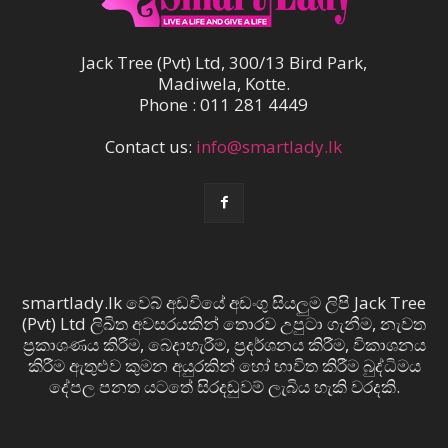
Jack Tree (Pvt) Ltd, 300/13 Bird Park,
Madiwela, Kotte.
Phone : 011 281 4449
Contact us:
info@smartlady.lk
smartlady.lk වෙබ් අඩවියේ අඩංගු සියලුම ලිපි Jack Tree
(Pvt) Ltd ලිඛිත අවසරයකින් තොරව උපුටා ගැනීම, නැවත
ප්‍රකාශණය කිරීම, බෙදාහැරීම, ප්‍රදර්ශනය කිරීම, විකාශනය
කිරීම ඇතුළුව කුමන අයුරකින් හෝ භාවිත කිරීම බුද්ධිමය
දේපල පනත යටතේ සිරදඬුවම් ලැබිය හැකි වරදකි.