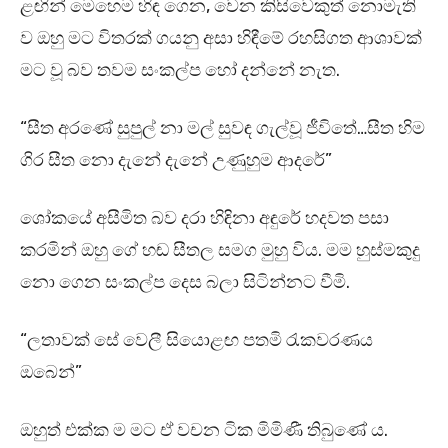
ළඟින් මෙහෙම හිඳ ගෙන, වෙන කිසිවෙකුත් නොමැති
ව ඔහු මට විතරක් ගයනු අසා හිඳීමේ රහසිගත ආශාවක්
මට වූ බව තවම සංකල්ප හෝ දන්නේ නැත.
“සීත අරණේ සුපුල් නා මල් සුවඳ ගැල්වූ ජීවිතේ…සීත හිම
ගිර සීත නො දැනේ දැනේ උණුහුම ආදරේ”
ශෝකයේ අසීමිත බව දරා හිඳිනා අඳුරේ හදවත පසා
කරමින් ඔහු ගේ හඬ සීතල සමග මුහු විය. මම හුස්මකුදු
නො ගෙන සංකල්ප දෙස බලා සිටින්නට වීමි.
“ලතාවක් සේ වෙලී සියොළඟ පතමි රැකවරණය
ඔබෙන්”
ඔහුත් එක්ක ම මට ඒ වචන ටික මිමිණී තිබුණේ ය.