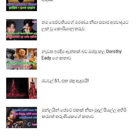
තම පෙම්වතියගේ මරණය නිසා සමාජ අපවාදයට
ලක් වූ කොරියානු තරුව
නැවත ඉපදීම ඇත්තක් බව ඔප්පු කල Dorothy
Eady ගෙ කතාව
රටවල් 51, එක රතු ඇඳුමයි!
ඔන්ලයින් පේමට් එකක් නිසා මුදල් සියල්ල අහිමි
කරගත් තරුණියකගේ කතාව