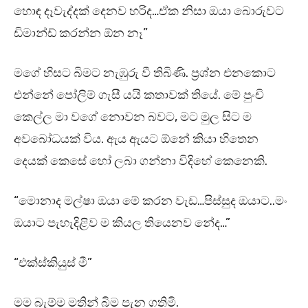
හොඳ දෑවැද්දක් දෙනව හරිද…ඒක නිසා ඔයා බොරුවට
ඩිමාන්ඩ් කරන්න ඕන නෑ”
මගේ හිසට බිමට නැඹුරු වී තිබිණි. ප්‍රශ්න එනකොට
එන්නේ පෝලිම් ගැසී යයි කතාවක් තියේ. මේ පුංචි
කෙල්ල මා වගේ නොවන බවට, මට මුල සිට ම
අවබෝධයක් විය. ඇය ඇයට ඕනේ කියා හිතෙන
දෙයක් කෙසේ හෝ ලබා ගන්නා විදිහේ කෙනෙකි.
“මොනාද මල්ෂා ඔයා මේ කරන වැඩ…පිස්සුද ඔයාට..මං
ඔයාට පැහැදිළිව ම කියල තියෙනව නේද…”
“එක්ස්කියුස් මී”
මම බැම්ම මතින් බිම පැන ගතිමි.