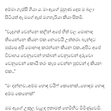
අම්මා ගැස්සී ගියා ය. මා ඇගේ මුහුණ දෙස ම බලා
සිටියත් ඈ මගේ ඇස් මගහැරියා කියා සිතමි.
“වැදගත් වෙන්නෙ කලින් අපේ හිත් වල මොනාද
තියෙන්නෙ කියන එක නෙවෙයි උත්තරා. බැන්දට
පස්සෙ අපි මොනාද කරන්නෙ කියන එක…අපිට අපේ
විවාහය වෙනුවෙන් හස්බන් වෙනුවෙන් දරුවො
වෙනුවෙන් කොයි තරං කැප වෙන්න පුළුවන් ද කියන
එක…”
“මං දන්නව…අම්ම හොඳ වයිෆ් කෙනෙක්…හොඳම හොඳ
අම්ම කෙනෙක්”
මම ඇගේ උකුල වැළඳ ඉතාමත් හෙමිහිට මිමිණුවෙමි.