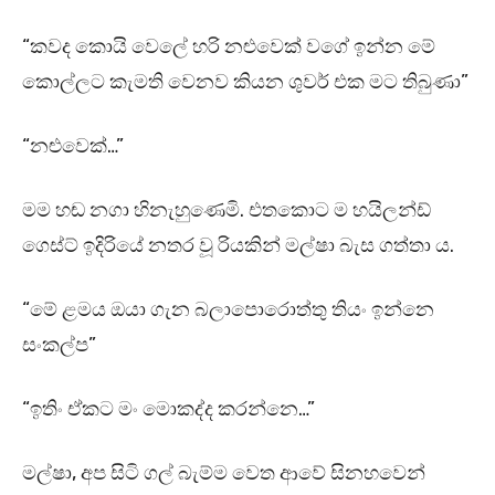
“කවද කොයි වෙලේ හරි නළුවෙක් වගේ ඉන්න මේ
කොල්ලට කැමති වෙනව කියන ශුවර් එක මට තිබුණා”
“නළුවෙක්…”
මම හඬ නගා හිනැහුණෙමි. එතකොට ම හයිලන්ඩ්
ගෙස්ට් ඉදිරියේ නතර වූ රියකින් මල්ෂා බැස ගත්තා ය.
“මේ ළමය ඔයා ගැන බලාපොරොත්තු තියං ඉන්නෙ
සංකල්ප”
“ඉතිං ඒකට මං මොකද්ද කරන්නෙ…”
මල්ෂා, අප සිටි ගල් බැම්ම වෙත ආවේ සිනහවෙන්