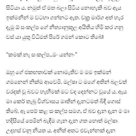
සිටියා ය. නමුත් ඒ මත බලා සිටිය නොහැකි බව ඇය
ඉක්මනින් ම වටහා ගන්නට ඇත. වක්‍ර මාර්ග අත් හැර
දැමූ ඕ සංකල්ප ගේ නීත්‍යානුකූල අයිතිය හිමි කර ගනු
වස් යා යුතු විධිමත් පිරේ ගමන් කොට තිබේ!
“කමක් නෑ සංකල්ප…මං යන්නං”
ඔහු ගේ එකඟතාවක් නොමැතිව ම මම ඉක්මන්
ගමනෙන් නික්ම ආවෙමි. මල්ෂා ට මගේ අතින් බලවත්
වරදක් වූ බවට හැඟීමක් මට වද දෙන්නට වූයේ ය. ඇය
මා කෙර් තැබූ විශ්වාසය මාතින් දැනටමත් බිඳී ගොස්
තිබේ. ඈ පෙම් කළ සංකල්ප සමග, ඒ බව දැන දැන ම මා
හදිසියේ පෙමින් බැඳීම ගැන දැන ගත හොත් මල්ෂා
උදහස් වනු නියත ය. අනිත් අතට එවැන්නක් දැන