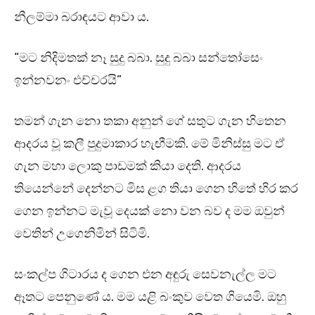
නීලම්මා බරාඳයට ආවා ය.
“මට නිදිමතක් නෑ සුදු බබා. සුදු බබා සන්තෝසෙං
ඉන්නවනං එච්චරයි”
තමන් ගැන නො තකා අනුන් ගේ සතුට ගැන හිතෙන
ආදරය වූ කලී පුදුමාකාර හැඟීමකි. මේ මිනිස්සු මට ඒ
ගැන මහා ලොකු පාඩමක් කියා දෙති. ආදරය
තියෙන්නේ දෙන්නට මිස ළග තියා ගෙන හිතේ හිර කර
ගෙන ඉන්නට මැවූ දෙයක් නො වන බව ද මම ඔවුන්
වෙතින් උගෙනිමින් සිටිමි.
සංකල්ප ගිටාරය ද ගෙන එන අඳුරු සෙවනැල්ල මට
ඈතට පෙනුණේ ය. මම යළි බංකුව වෙත ගියෙමි. ඔහු