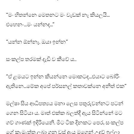
“මං හිතන්නෙ මෙතනට මං වැඩක් නෑ කියලයි…
එහෙනං…මං යන්නද…”
“යන්න ඕන්නෑ. ඔයා ඉන්න”
සංකල්ප තරමක් දැඩි ව කීවේ ය..
“ඒ ළමයට ඉන්න කියන්නෙ මොකටද…එයාට බෝරිං
ඇතිනෙ…මේක අපේ පර්සනල් කතාවක්නෙ අනිත් එක”
මල්ෂා සිය ආධිපත්‍යය මනා ලෙස පතුරුවන්නට පටන්
ගෙන සිටියා ය. මාත් එක්ක බලත්දී ඇය සිටින්නේ මට
ගව් ගාණක් ඉදිරියෙනි. මීට ටික දිනකට පෙර, සංකල්ප
ගේ කැමැත්ත ලබා ගනු වස් ඇය මගෙන් උදව් ඉල්ලා