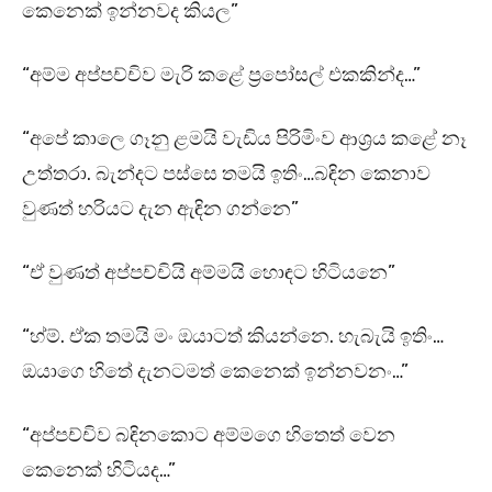
කෙනෙක් ඉන්නවද කියල”
“අම්ම අප්පච්චිව මැරි කළේ ප්‍රපෝසල් එකකින්ද…”
“අපේ කාලෙ ගෑනු ළමයි වැඩිය පිරිමිංව ආශ්‍රය කළේ නෑ
උත්තරා. බැන්දට පස්සෙ තමයි ඉතිං…බඳින කෙනාව
වුණත් හරියට දැන ඇඳින ගන්නෙ”
“ඒ වුණත් අප්පච්චියි අම්මයි හොඳට හිටියනෙ”
“හ්ම්. ඒක තමයි මං ඔයාටත් කියන්නෙ. හැබැයි ඉතිං…
ඔයාගෙ හිතේ දැනටමත් කෙනෙක් ඉන්නවනං…”
“අප්පච්චිව බඳිනකොට අම්මගෙ හිතෙත් වෙන
කෙනෙක් හිටියද…”