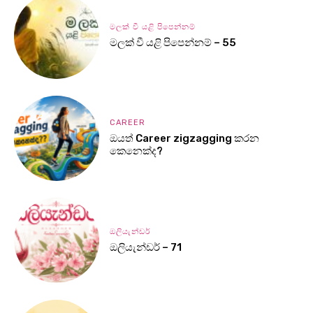
මලක් වී යළි පිපෙන්නම්
මලක් වී යළි පිපෙන්නම් – 55
CAREER
ඔයත් Career zigzagging කරන
කෙනෙක්ද?
ඔලියැන්ඩර්
ඔලියැන්ඩර් – 71