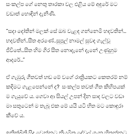
සංකල්ප ගේ නෙතු තාරකා වල එළිය මේ අඳුරේ මට
වඩාත් හොඳින් දැනිණි.
“සදා දෝතින් මලක් සේ ඔබ වැළඳ ගන්නෙමි හදවතින්…
හදවතින්..සීත අරණේ..සුපුල් නාමල් සුවඳ ගැල්වූ
ජීවිතේ…සීත හිම ගිර සීත නොදැනේ දැනේ උණුහුම
ආදරේ…”
ඒ ගැඹුරු ගීතවත් හඬ මේ වගේ රාත්‍රියකට කෙතරම් නම්
කදිමට ගැළපෙන්නේ ද? සංකල්ප තවත් ගීත කිහිපයක්
ම ගැයුවේ ය. ගෙවා ආ සියල් උපන් දින සාද වලට වඩා
මා සතුටෙන් ම තැබූ එක මේ යයි යටි හිත මට කොඳුරා
කීවේ ය.
ඉනික්බිති සිදු වෙන්නට නියමිත දේවල් ගැන හිතන්නට