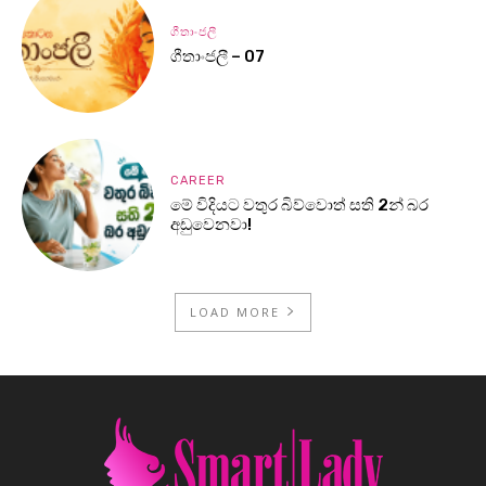
ගීතාංජලී
ගීතාංජලී – 07
CAREER
මේ විදියට වතුර බිව්වොත් සති 2න් බර
අඩුවෙනවා!
LOAD MORE