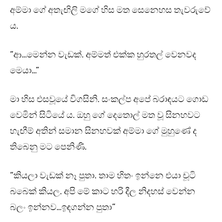
අම්මා ගේ අතැඟිලි මගේ හිස මත සෙනෙහස තැවරුවේ
ය.
“ආ…මෙන්න වැඩක්. අම්මත් එක්ක හුරතල් වෙනවද
මෙයා…”
මා හිස එසවූයේ විගසිනි. සංකල්ප අපේ බරාඳයට ගොඩ
වෙමින් සිටියේ ය. ඔහු ගේ දෙතොල් මත වූ සිනහවට
හැඟීම් අතින් සමාන සිනහවක් අම්මා ගේ මුහුණේ ද
තිබෙනු මට පෙනිණි.
“කියලා වැඩක් නෑ පුතා. තාම හිතං ඉන්නෙ එයා චූටි
බබෙක් කියල. අපි මේ කාට හරි දීල නිදහස් වෙන්න
බලං ඉන්නව…ඉඳගන්න පුතා”