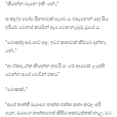
“කියන්න බෑනෙ ඉතිං නේ…”
සංකල්ප මෝඩ සිනහවක් පෑවේ ය. එසැනෙන් ඔහු සිය
ඉරියව් වෙනස් කරමින් ඇය වෙත නැඹුරු වූයේ ය.
“මොකද්ද අර..පාට් දාල ඉවර කතාවක් කිව්වෙ දන්නෑ
නේ…”
“ආ ඒකද…ඒක කියන්න තමයි මං මේ ආවෙත්. ලෑස්ති
වෙන්න අපේ වෙඩින් එකට”
“මොකක්…”
“අපේ තාත්ති ඔයාගෙ තාත්ත එක්ක කතා කරල අපි
ගැන. ඔයාගෙ තාත්තගෙත් කිසිම අකමැත්තක් නෑලු. මට