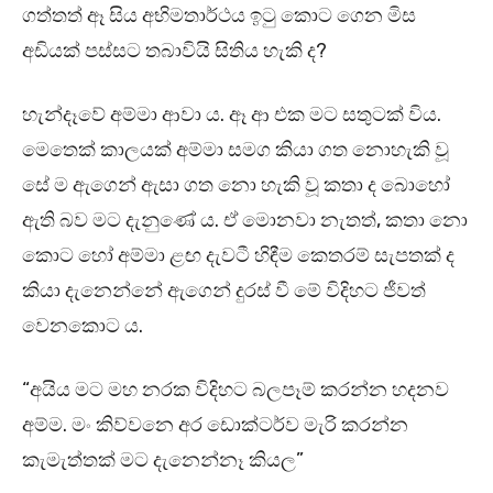
ගත්තත් ඈ සිය අභිමතාර්ථය ඉටු කොට ගෙන මිස
අඩියක් පස්සට තබාවියි සිතිය හැකි ද?
හැන්දෑවේ අම්මා ආවා ය. ඈ ආ එක මට සතුටක් විය.
මෙතෙක් කාලයක් අම්මා සමග කියා ගත නොහැකි වූ
සේ ම ඇගෙන් ඇසා ගත නො හැකි වූ කතා ද බොහෝ
ඇති බව මට දැනුණේ ය. ඒ මොනවා නැතත්, කතා නො
කොට හෝ අම්මා ළඟ දැවටී හිඳීම කෙතරම් සැපතක් ද
කියා දැනෙන්නේ ඇගෙන් දුරස් වී මේ විදිහට ජීවත්
වෙනකොට ය.
“අයිය මට මහ නරක විදිහට බලපෑම් කරන්න හදනව
අම්ම. මං කිව්වනෙ අර ඩොක්ටර්ව මැරි කරන්න
කැමැත්තක් මට දැනෙන්නෑ කියල”