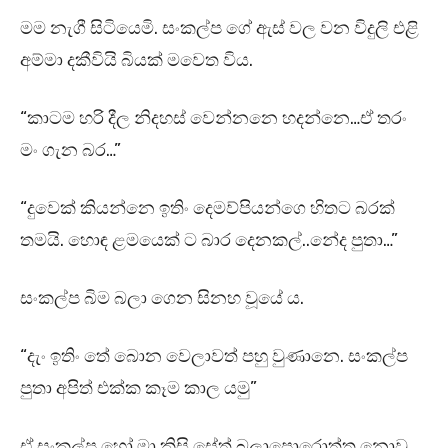
මම නැගී සිටියෙමි. සංකල්ප ගේ ඇස් වල වන විදුලි එළි
අම්මා දකීවියි බියක් මවෙත විය.
“කාටම හරි දීල නිදහස් වෙන්නනෙ හදන්නෙ…ඒ තරං
මං ගැන බර…”
“දුවෙක් කියන්නෙ ඉතිං දෙමව්පියන්ගෙ හිතට බරක්
තමයි. හොඳ ළමයෙක් ට බාර දෙනකල්..නේද පුතා…”
සංකල්ප බිම බලා ගෙන සිනහ වූයේ ය.
“දැං ඉතිං තේ බොන වෙලාවත් පහු වුණානෙ. සංකල්ප
පුතා අපිත් එක්ක කෑම කාල යමු”
ඒ සංකල්ප හෝ මා කිසි සේත් බලාපොරොත්තු නොවූ