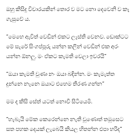
ඔහු කිසිදු විචාරයකින් තොර ව මට නො දෙවෙනි ව කෑ
ගැසුවේ ය.
“මෙහෙ ඇවිත් වෙඩින් එකට ලෑස්ති වෙනව. ඩොක්ටට
මේ සැරේ සිංගප්පූරු යන්න කලින් වෙඩින් එක අරං
යන්න ඕනලු. මං ඒකට කැමති වෙලා ඉවරයි”
“ඔයා කැමති වුණා නං ඔයා බඳින්න. මං කැමැත්ත
දුන්නෙ නෑනෙ ඔයාට එහෙම තීරණ ගන්න”
මම ද කිසි සේත් යටත් නොවී සිටියෙමි.
“හැබැයි මේක කෙරෙන්නෙ නැති වුණොත් තමුසෙට
සත පහක දෙයක් ලැබෙයි කියල හිතන්න එපා හරිද”