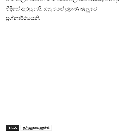
විදිහේ ඇරයුමකි. ඔහු මගේ මුහුණ බැලුවේ
ප්‍රශ්නාර්ථයෙනි.
TAGS
සුළි සුළඟක සුසුමක්