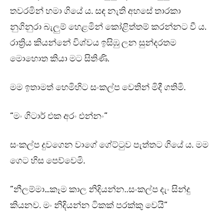
තවරමින් හමා ගියේ ය. සඳ නැති අහසේ තාරකා
නුගිනුරා බැලුම් හෙළමින් කෝළිත්තම් කරන්නට වී ය.
රාත්‍රිය කියන්නේ විශ්වය ඉසිඹු ලන සුන්දරතම
මොහොත කියා මට සිතිණි.
මම ඉතාමත් හෙමිහිට සංකල්ප වෙතින් මිදී ගතිමි.
“මං ගිටාර් එක අරං එන්නං”
සංකල්ප දුවගෙන වාගේ ගේට්ටුව පැත්තට ගියේ ය. මම
ගෙට හිස පෙව්වෙමි.
“නීලම්මා…කෑම කාල නිදියන්න..සංකල්ප දැං සින්දු
කියනව. මං නිදියන්න ටිකක් පරක්කු වෙයි”