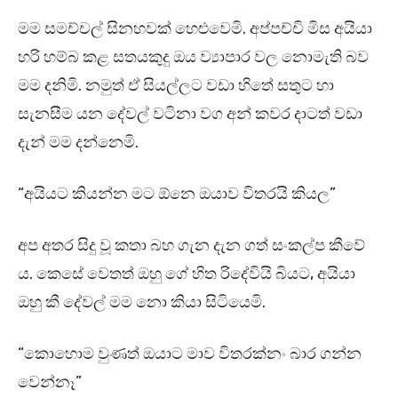
මම සමච්චල් සිනහවක් හෙළුවෙමි. අප්පච්චි මිස අයියා
හරි හම්බ කළ සතයකුදු ඔය ව්‍යාපාර වල නොමැති බව
මම දනිමි. නමුත් ඒ සියල්ලට වඩා හිතේ සතුට හා
සැනසීම යන දේවල් වටිනා වග අන් කවර දාටත් වඩා
දැන් මම දන්නෙමි.
“අයියට කියන්න මට ඕනෙ ඔයාව විතරයි කියල”
අප අතර සිදු වූ කතා බහ ගැන දැන ගත් සංකල්ප කීවේ
ය. කෙසේ වෙතත් ඔහු ගේ හිත රිදේවියි බියට, අයියා
ඔහු කී දේවල් මම නො කියා සිටියෙමි.
“කොහොම වුණත් ඔයාට මාව විතරක්නං බාර ගන්න
වෙන්නෑ”