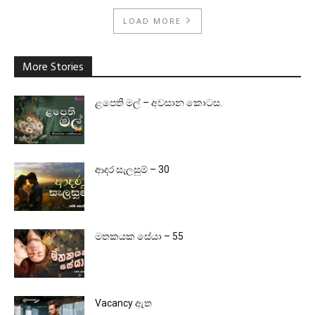
LOAD MORE
More Stories
ළපෙති මල් – අවසාන කොටස.
ආදර සැලසුම් – 30
මතකයක සේයා – 55
Vacancy ඇත