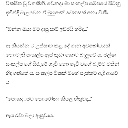
විකසිත වූ වතකිනි. වෙනදා මා සංකල්ප සමීපයේ සිටිනු
දකිත්දී මැළවෙන ඒ මුහුණේ වෙනසක් නො විණි.
“ඔන්න ඔයා මට දාපු පාට් ඉවරයි හරිද…”
ඈ කියන්න ට උත්සාහ කළ දේ ගැන අවබෝධයක්
නොමැති සංකල්ප ඇස් කුඩා කොට බැලුවේ ය. මල්ෂා
සංකල්ප ගේ සිරුරේ ගෑවී නො ගෑවී වගේ බැම්ම මතින්
හිඳ ගත්තේ ය. සංකල්ප ටිකක් මගේ පැත්තට ඇදී ආවේ
ය.
“මොකද…මට කොරෝනා කියල හිතුවද…”
ඇය රවා බලා ඇසුවාය.