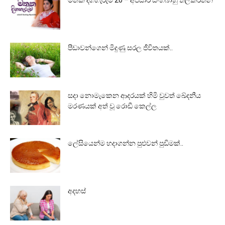
මතක දිගහැරුම 20 – අප්සාරි සිංහබාහු තිලකරත්න
පීඩාවන්ගෙන් මිදුණු සරල ජීවිතයක්..
සදා නොමැකෙන ආදරයක් හිමි වුවත් ඛේදනීය
මරණයක් අත් වූ රොඩී කෙල්ල
ලේසියෙන්ම හදාගන්න පුළුවන් පුඩිමක්..
අදහස්