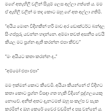
මගේ අතැඟිලි වලින් සියුම් ලෙස අල්ලා ගත්තේ ය. මම
ඒ ඇඟිලි වලින් ම තද කොට ඔහු ගේ අත අල්ලා ගතිමි.
“අයිය මොන විදිහකින් හරි මාව අර ඩොක්ටර්ට බන්දල
සිංගප්පූරු යවන්න හදන්නෙ. අම්මා තවත් අසනීප වෙයි
කියල මට ප්‍රශ්න ඇති කරන්න එපා කිව්ව”
“මං අයියට කතා කරන්න ද…”
“අම්මෝ එපා එපා”
මම ඉක්මන් කොට කීවෙමි. අයියා කියන්නේ ඒ විදිහට
කතා කොට ප්‍රශ්න විසඳා ගත හැකි විදිහේ පුද්ගලයෙකු
නොවේ. අනිත් අතට දැනටමත් ඔහු සංකල්ප ව සැක
කරමින් ද ඔහු කෙරේ වෛර වඩමින් ද පසු වන්නේ ය.