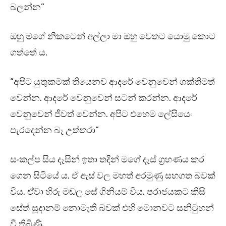
බලන්න”
ඔහු මගේ නිකටෙන් අල්ලා මා ඔහු වෙතට යොමු කොට
ගත්තේ ය.
“අපිට යුතුකමක් තියෙනව ආදරේ වෙනුවෙන් ශක්තිමත්
වෙන්න. ආදරේ වෙනුවෙන් සටන් කරන්න. ආදරේ
වෙනුවෙන් ජීවත් වෙන්න. අපිට එහෙම ලේසියෙං
පැරදෙන්න බෑ උත්තරා”
සංකල්ප සිය දෑසින් ඉතා තදින් මගේ දෑස් ග්‍රහණය කර
ගෙන සිටියේ ය. ඒ ඇස් වල මහත් අරමුණු සහගත බවක්
විය. ඒවා හිරු මඬල සේ ගිනියම් විය. පරාජයකට කිසි
සේත් සූදානම් නොමැති බවක් එහි මොනවට සනිටුහන්
වී තිබිණි.