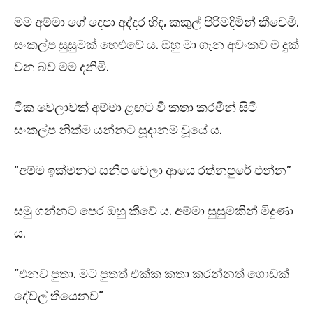
මම අම්මා ගේ දෙපා අද්දර හිඳ, කකුල් පිරිමදිමින් කීවෙමි.
සංකල්ප සුසුමක් හෙළුවේ ය. ඔහු මා ගැන අවංකව ම දුක්
වන බව මම දනිමි.
ටික වෙලාවක් අම්මා ළඟට වී කතා කරමින් සිටි
සංකල්ප නික්ම යන්නට සූදානම් වූයේ ය.
“අම්ම ඉක්මනට සනීප වෙලා ආයෙ රත්නපුරේ එන්න”
සමු ගන්නට පෙර ඔහු කීවේ ය. අම්මා සුසුමකින් මිදුණා
ය.
“එනව පුතා. මට පුතත් එක්ක කතා කරන්නත් ගොඩක්
දේවල් තියෙනව”