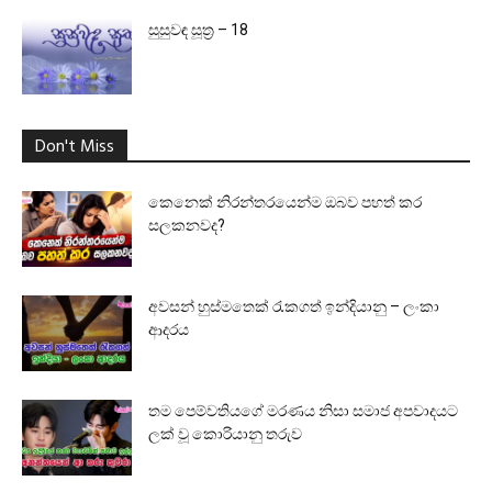
සුසුවඳ සූත්‍ර – 18
Don't Miss
කෙනෙක් නිරන්තරයෙන්ම ඔබව පහත් කර
සලකනවද?
අවසන් හුස්මතෙක් රැකගත් ඉන්දියානු – ලංකා
ආදරය
තම පෙම්වතියගේ මරණය නිසා සමාජ අපවාදයට
ලක් වූ කොරියානු තරුව