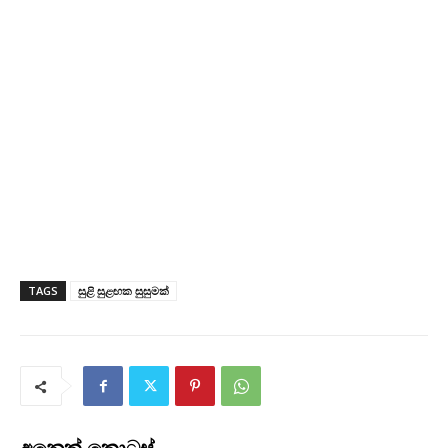
TAGS
සුළි සුළඟක සුසුමක්