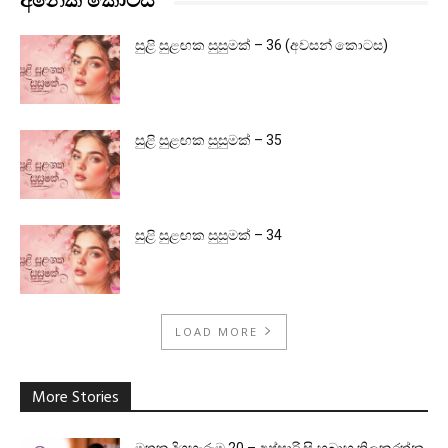
අනෙක් කොටස්
සුළි සුළඟක සුසුමක් – 36 (අවසන් කොටස)
සුළි සුළඟක සුසුමක් – 35
සුළි සුළඟක සුසුමක් – 34
LOAD MORE
More Stories