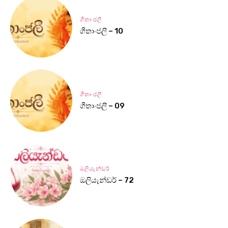
ගීතාංජලී
ගීතාංජලී – 10
ගීතාංජලී
ගීතාංජලී – 09
ඔලියැන්ඩර්
ඔලියැන්ඩර් – 72