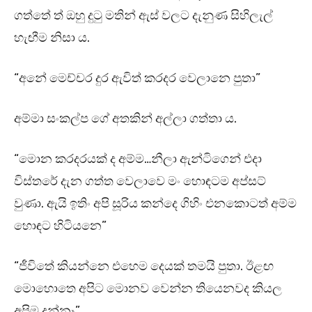
ගත්තේ ත් ඔහු දුටු මතින් ඇස් වලට දැනුණ සිහිලැල්
හැඟීම නිසා ය.
“අනේ මෙච්චර දුර ඇවිත් කරදර වෙලානෙ පුතා”
අම්මා සංකල්ප ගේ අතකින් අල්ලා ගත්තා ය.
“මොන කරදරයක් ද අම්ම…නීලා ඇන්ටිගෙන් එදා
විස්තරේ දැන ගත්ත වෙලාවෙ මං හොඳටම අප්සට්
වුණා. ඇයි ඉතිං අපි සූරිය කන්දෙ ගිහිං එනකොටත් අම්ම
හොඳට හිටියනෙ”
“ජීවිතේ කියන්නෙ එහෙම දෙයක් තමයි පුතා. ඊළඟ
මොහොතෙ අපිට මොනව වෙන්න තියෙනවද කියල
අපිම දන්නෑ”