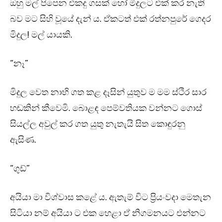
ඔහු මල් පිපෙන එකදු ගසක් හෝ මිදුලට එක් කර නැති
බව මට සිහි වූයේ දැන් ය. ඒකටත් එක් රත්නපුරේ ගෙදර
මිදුල! මල් යායකි.
“නෑ”
මිදුල වෙත නාභි ගත කළ දෑසින් යුතුව ම මම ස්ථිර සාර
හඬකින් කීවෙමි. බොළඳ පෙම්වතියක වන්නට ගොස්
සියල්ල අවුල් කර ගත යුතු නැතැයි සිත කොඳුරනු
ඇසිණ.
“ගුඩ්”
අයියා මා විශ්වාස කළේ ය. ඇතැම් විට ප්‍රියංවදා මෙතැන
සිටියා නම් අයියා ට එක හෙළා ඒ නිගමනයට එන්නට