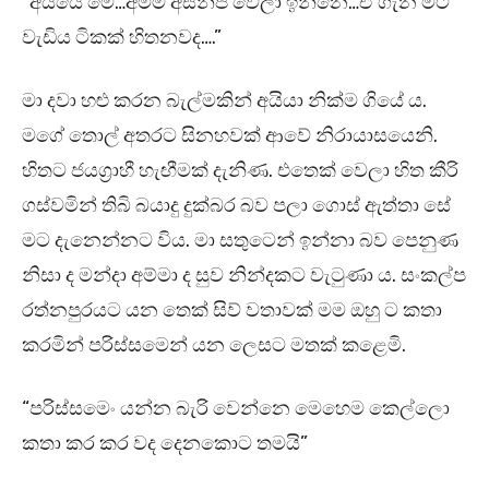
“අයියෙ මේ…අම්ම අසනීප වෙලා ඉන්නෙ…ඒ ගැන මීට
වැඩිය ටිකක් හිතනවද….”
මා දවා හළු කරන බැල්මකින් අයියා නික්ම ගියේ ය.
මගේ තොල් අතරට සිනහවක් ආවේ නිරායාසයෙනි.
හිතට ජයග්‍රාහී හැඟීමක් දැනිණ. එතෙක් වෙලා හිත කීරි
ගස්වමින් තිබි බයාදු දුක්බර බව පලා ගොස් ඇත්තා සේ
මට දැනෙන්නට විය. මා සතුටෙන් ඉන්නා බව පෙනුණ
නිසා ද මන්දා අම්මා ද සුව නින්දකට වැටුණා ය. සංකල්ප
රත්නපුරයට යන තෙක් සිව් වතාවක් මම ඔහු ට කතා
කරමින් පරිස්සමෙන් යන ලෙසට මතක් කළෙමි.
“පරිස්සමෙං යන්න බැරි වෙන්නෙ මෙහෙම කෙල්ලො
කතා කර කර වද දෙනකොට තමයි”