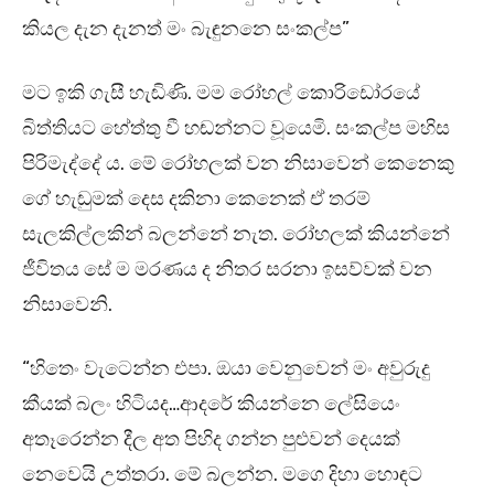
කියල දැන දැනත් මං බැඳුනනෙ සංකල්ප”
මට ඉකි ගැසී හැඬිණි. මම රෝහල් කොරිඩෝරයේ
බිත්තියට හේත්තු වී හඬන්නට වූයෙමි. සංකල්ප මහිස
පිරිමැද්දේ ය. මේ රෝහලක් වන නිසාවෙන් කෙනෙකු
ගේ හැඬුමක් දෙස දකිනා කෙනෙක් ඒ තරම්
සැලකිල්ලකින් බලන්නේ නැත. රෝහලක් කියන්නේ
ජීවිතය සේ ම මරණය ද නිතර සරනා ඉසව්වක් වන
නිසාවෙනි.
“හිතෙං වැටෙන්න එපා. ඔයා වෙනුවෙන් මං අවුරුදු
කීයක් බලං හිටියද…ආදරේ කියන්නෙ ලේසියෙං
අතෑරෙන්න දීල අත පිහිද ගන්න පුළුවන් දෙයක්
නෙවෙයි උත්තරා. මේ බලන්න. මගෙ දිහා හොඳට