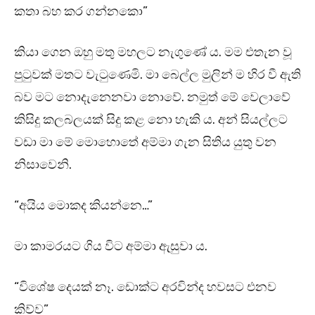
කතා බහ කර ගන්නකො”
කියා ගෙන ඔහු මතු මහලට නැගුණේ ය. මම එතැන වූ
පුටුවක් මතට වැටුණෙමි. මා බෙල්ල මුලින් ම හිර වී ඇති
බව මට නොදැනෙනවා නොවේ. නමුත් මේ වෙලාවේ
කිසිදු කලබලයක් සිදු කළ නො හැකි ය. අන් සියල්ලට
වඩා මා මේ මොහොතේ අම්මා ගැන සිතිය යුතු වන
නිසාවෙනි.
“අයිය මොකද කියන්නෙ…”
මා කාමරයට ගිය විට අම්මා ඇසුවා ය.
“විශේෂ දෙයක් නෑ. ඩොක්ට අරවින්ද හවසට එනව
කිව්ව”