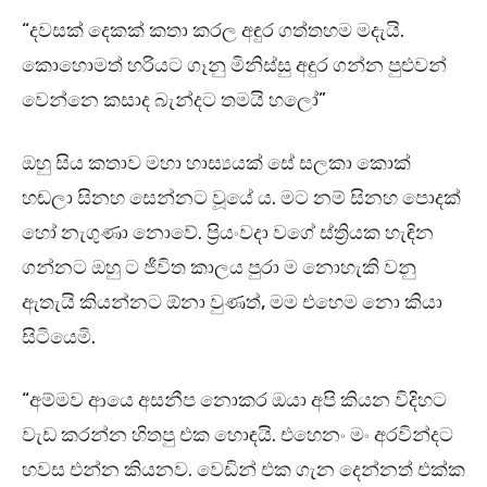
“දවසක් දෙකක් කතා කරල අඳුර ගත්තහම මදැයි.
කොහොමත් හරියට ගෑනු මිනිස්සු අඳුර ගන්න පුළුවන්
වෙන්නෙ කසාද බැන්දට තමයි හලෝ”
ඔහු සිය කතාව මහා හාස්‍යයක් සේ සලකා කොක්
හඬලා සිනහ සෙන්නට වූයේ ය. මට නම් සිනහ පොදක්
හෝ නැගුණා නොවේ. ප්‍රියංවදා වගේ ස්ත්‍රියක හැඳින
ගන්නට ඔහු ට ජීවිත කාලය පුරා ම නොහැකි වනු
ඇතැයි කියන්නට ඕනා වුණත්, මම එහෙම නො කියා
සිටියෙමි.
“අම්මව ආයෙ අසනීප නොකර ඔයා අපි කියන විදිහට
වැඩ කරන්න හිතපු එක හොඳයි. එහෙනං මං අරවින්දට
හවස එන්න කියනව. වෙඩින් එක ගැන දෙන්නත් එක්ක