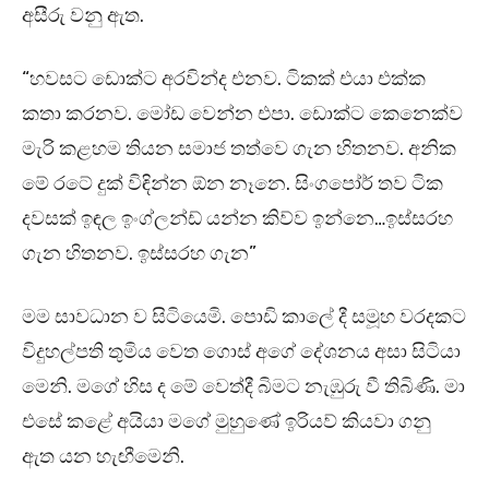
අසීරු වනු ඇත.
“හවසට ඩොක්ට අරවින්ද එනව. ටිකක් එයා එක්ක
කතා කරනව. මෝඩ වෙන්න එපා. ඩොක්ට කෙනෙක්ව
මැරි කළහම තියන සමාජ තත්වෙ ගැන හිතනව. අනික
මේ රටේ දුක් විඳින්න ඕන නෑනෙ. සිංගපෝර් තව ටික
දවසක් ඉඳල ඉංග්ලන්ඩ් යන්න කිව්ව ඉන්නෙ…ඉස්සරහ
ගැන හිතනව. ඉස්සරහ ගැන”
මම සාවධාන ව සිටියෙමි. පොඩි කාලේ දී සමූහ වරදකට
විදුහල්පති තුමිය වෙත ගොස් අගේ දේශනය අසා සිටියා
මෙනි. මගේ හිස ද මේ වෙත්දී බිමට නැඹුරු වී තිබිණි. මා
එසේ කළේ අයියා මගේ මුහුණේ ඉරියව් කියවා ගනු
ඇත යන හැඟීමෙනි.