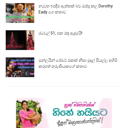
නැවත ඉපදීම ඇත්තක් බව ඔප්පු කල Dorothy
Eady ගෙ කතාව
රටවල් 51, එක රතු ඇඳුමයි!
ඔන්ලයින් පේමට් එකක් නිසා මුදල් සියල්ල අහිමි
කරගත් තරුණියකගේ කතාව