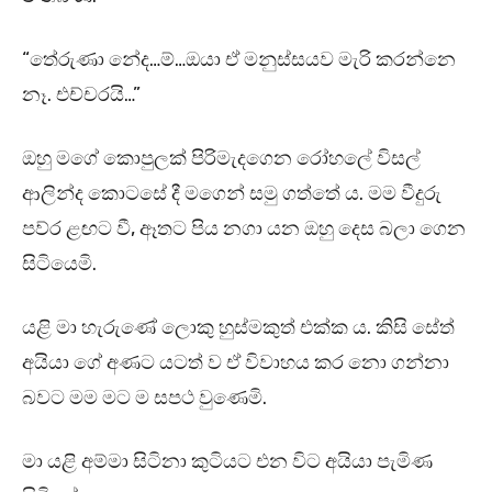
“තේරුණා නේද…ම්…ඔයා ඒ මනුස්සයව මැරි කරන්නෙ
නෑ. එච්චරයි…”
ඔහු මගේ කොපුලක් පිරිමැදගෙන රෝහලේ විසල්
ආලින්ද කොටසේ දී මගෙන් සමු ගත්තේ ය. මම වීදුරු
පව්ර ළඟට වී, ඈතට පිය නගා යන ඔහු දෙස බලා ගෙන
සිටියෙමි.
යළි මා හැරුණේ ලොකු හුස්මකුත් එක්ක ය. කිසි සේත්
අයියා ගේ අණට යටත් ව ඒ විවාහය කර නො ගන්නා
බවට මම මට ම සපථ වුණෙමි.
මා යළි අම්මා සිටිනා කුටියට එන විට අයියා පැමිණ