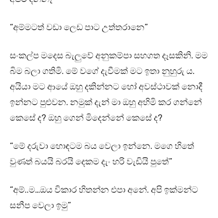
“අම්මටත් වඩා ලෙඩ පාට උත්තරානෙ”
සංකල්ප මදෙස බැලුවේ අනුකම්පා සහගත දෑසකිනි. මම
බිම බලා ගතිමි. මේ වගේ දැවීමක් මට ඉතා නුහුරු ය.
අයියා මට ආයේ ඔහු දකින්නට හෝ අවස්ථාවක් නොදී
ඉන්නට පුළුවන. නමුක් දැන් මා ඔහු අහිමි කර ගන්නේ
කෙසේ ද? ඔහු ගෙන් මිදෙන්නේ කෙසේ ද?
“මේ දරුවා හොඳටම බය වෙලා ඉන්නෙ. මගෙ හිතේ
වුණත් බයයි බරයි දෙකම දැං හරි වැඩියි පුතේ”
“අම්..ම…ඔය විකාර හිතන්න එපා අනේ. අපි ඉක්මන්ට
සනීප වෙලා ඉමු”