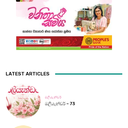
LATEST ARTICLES
ඔලියැන්ඩර්
ඔලියැන්ඩර් – 73