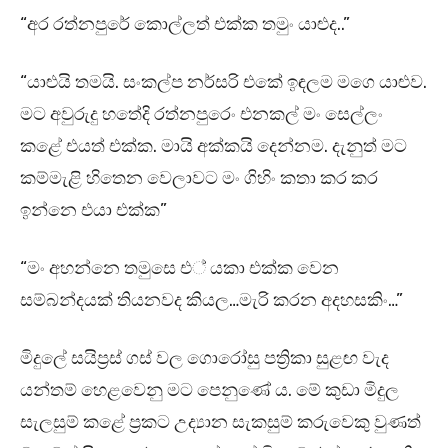
“අර රත්නපුරේ කොල්ලත් එක්ක තමුං යාළුද..”
“යාළුයි තමයි. සංකල්ප නර්සරි එකේ ඉඳලම මගෙ යාළුව.
මට අවුරුදු හතේදි රත්නපුරෙං එනකල් මං සෙල්ලං
කළේ එයත් එක්ක. මායි අක්කයි දෙන්නම. දැනුත් මට
කම්මැළි හිතෙන වෙලාවට මං ගිහිං කතා කර කර
ඉන්නෙ එයා එක්ක”
“මං අහන්නෙ තමුසෙ එ් යකා එක්ක වෙන
සම්බන්දයක් තියනවද කියල…මැරි කරන අදහසකිං…”
මිදුලේ සයිප්‍රස් ගස් වල ගොරෝසු පත්‍රිකා සුළඟ වැද
යන්තම් හෙළවෙනු මට පෙනුණේ ය. මේ කුඩා මිදුල
සැලසුම් කළේ ප්‍රකට උද්‍යාන සැකසුම් කරුවෙකු වුණත්