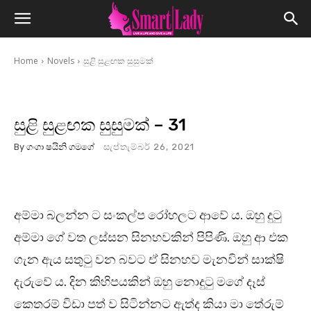
Home
Novels
සුළි සුළඟක සුසුමක්
සුළි සුළඟක සුසුමක් – 31
By
ගංගා ෂයිනි ගමගේ
සැප්තැම්බර් 26, 2021
අම්මා බලන්න ට සංකල්ප රෝහලට ආවේ ය. ඔහු දුටු
අම්මා ගේ වත ලස්සන සිනහවකින් පිපිණි. ඔහු ආ එක
ගැන ඇය සතුටු වන බවට ඒ සිනහව මැනවින් සාක්ෂි
දැරුවේ ය. දින කිහිපයකින් ඔහු නොදුටු මගේ දෑස්
කෙතරම් විඩා පත් ව සිටින්නට ඇත්ද කියා මා තේරුම්