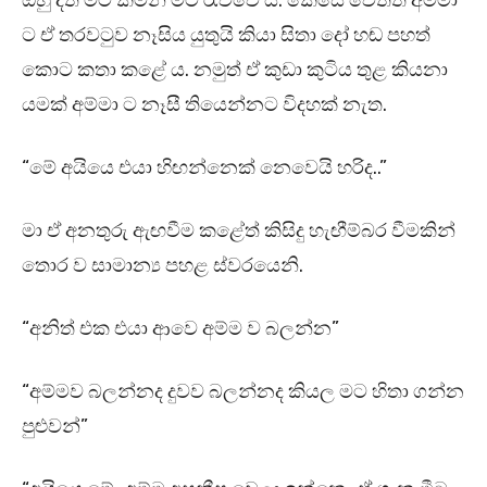
ඔහු දත් මිටි කමන් මට රැව්වේ ය. කෙසේ වෙතත් අම්මා
ට ඒ තරවටුව නෑසිය යුතුයි කියා සිතා දෝ හඬ පහත්
කොට කතා කළේ ය. නමුත් ඒ කුඩා කුටිය තුළ කියනා
යමක් අම්මා ට නෑසී තියෙන්නට විදහක් නැත.
“මේ අයියෙ එයා හිඟන්නෙක් නෙවෙයි හරිද..”
මා ඒ අනතුරු ඇඟවීම කළේත් කිසිදු හැඟීම්බර වීමකින්
තොර ව සාමාන්‍ය පහළ ස්වරයෙනි.
“අනිත් එක එයා ආවෙ අම්ම ව බලන්න”
“අම්මව බලන්නද දුවව බලන්නද කියල මට හිතා ගන්න
පුළුවන්”