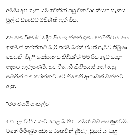
අම්මා අප ගැන යම් ඉවකින් පසු වනවාද කියන සැකය
මුල් ම වතාවට මසිත් හි ඇති විය.
අප කොරිඩෝරය දිග පිය මැන්නේ ඉතා හෙමිහිට ය. පය
ඉක්මන් කරන්නට බැරි තරම් බරක් හිතේ පැටවී තිබුණ
සෙයකි. විදුලි සෝපානය තිබියදීත් මම පිය ගැට පෙළ
දෙසට හැරුණෙමි. තව විනාඩි කිහිපයක් හෝ ඔහු
සමගින් ගත කරන්නට යටි හිතෙහි ආශාවක් වන්නට
ඇත.
“මට බයයි සංකල්ප”
ඉතා ලං ව පිය ගැට පෙළ බහිනා ගමන් මම මිමිණුවෙමි.
මගේ මිමිණුම පවා බෙහෙවින් දුර්වල වූයේ ය. ඔහු