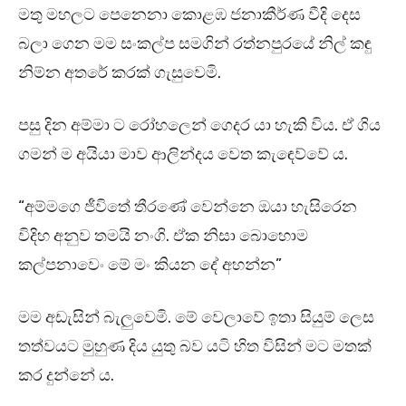
මතු මහලට පෙනෙනා කොළඹ ජනාකීර්ණ වීදි දෙස
බලා ගෙන මම සංකල්ප සමගින් රත්නපුරයේ නිල් කඳු
නිම්න අතරේ කරක් ගැසුවෙමි.
පසු දින අම්මා ට රෝහලෙන් ගෙදර යා හැකි විය. ඒ ගිය
ගමන් ම අයියා මාව ආලින්දය වෙත කැඳෙව්වේ ය.
“අම්මගෙ ජීවිතේ තීරණේ වෙන්නෙ ඔයා හැසිරෙන
විදිහ අනුව තමයි නංගි. ඒක නිසා බොහොම
කල්පනාවෙං මේ මං කියන දේ අහන්න”
මම අඩැසින් බැලුවෙමි. මේ වෙලාවේ ඉතා සියුම් ලෙස
තත්වයට මුහුණ දිය යුතු බව යටි හිත විසින් මට මතක්
කර දුන්නේ ය.