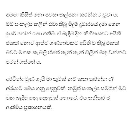
අම්මා කිසිත් නො පවසා කල්පනා කරන්නට වූවා ය.
මම සංකල්ප කලින් එවා තිබූ මීදුම් දුමාරයේ දමා ගෙන
ඉයර් ෆෝන් ගසා ගතිමි. ඒ බැඳීම දින කිහිපයකට අයිති
එකක් නොව ආත්ම ගණනාවකට අයිති ව තිබූ එකක්
බවට මතක කැබලි හිතේ තැන් තැන් වලින් මතු වන්නට
පටන් ගත්තේ ය.
අරවින්ද මුණ ගැසී මා කුමක් නම් කතා කරන්න ද?
අයියාට මෙය ගනු දෙනුවකි. නමුත් සංකල්ප සමගින් මට
වන බැඳීම ගනු දෙනුවක් නොවේ. එය තනිකර ම
ආත්මීය ප්‍රකාශනයකි.