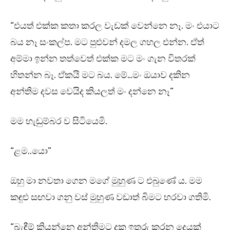
“එයත් එක්ක කතා කරල වැඩක් වෙන්නෙ නෑ. මං එයාට
බය නෑ සංකල්ප. මට පුළුවන් දමල ගහල එන්න. ඒත්
අම්මා ඉන්න තත්වෙත් එක්ක මට මං ගැන විතරක්
හිතන්න බෑ. ඒකයි මට බය. මේ…මං ඔයාව දකින
අන්තිම දවස වෙයිද කියලත් මං දන්නෙ නෑ”
මම හැඬුම්බර ව සිටියෙමි.
“ළම..යො”
ඔහු මා නවතා ගෙන මගේ මුහුණ ට එබුණේ ය. මම
කඳුළු සඟවා ගනු වස් මුහුණ වඩාත් බිමට හරවා ගතිමි.
“බැඳීම් කියන්නෙ අන්තිමට දුක ඉතුරු කරන දෙයක්