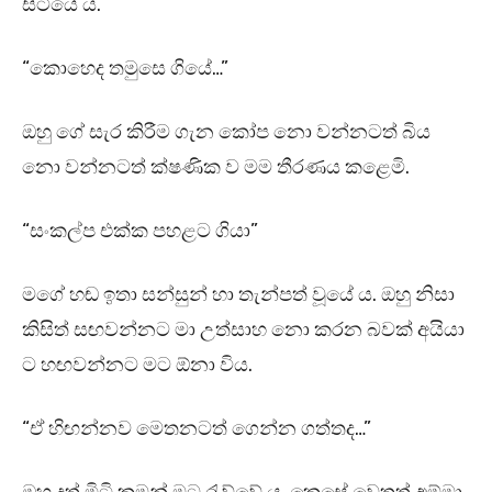
සිටියේ ය.
“කොහෙද තමුසෙ ගියේ…”
ඔහු ගේ සැර කිරීම ගැන කෝප නො වන්නටත් බිය
නො වන්නටත් ක්ෂණික ව මම තීරණය කළෙමි.
“සංකල්ප එක්ක පහළට ගියා”
මගේ හඬ ඉතා සන්සුන් හා තැන්පත් වූයේ ය. ඔහු නිසා
කිසිත් සඟවන්නට මා උත්සාහ නො කරන බවක් අයියා
ට හඟවන්නට මට ඕනා විය.
“ඒ හිඟන්නව මෙතනටත් ගෙන්න ගත්තද…”