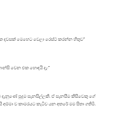
ික දවසක් මෙහෙට වෙලා රෙස්ට් කරන්න හිතුව”
ාන්සි වෙන එක හොඳයි දැං”
දැනුණේ පුදුම සැනසිල්ලකි. ඒ සැනසීම කිසිවෙකු ගේ
ැයි අම්මා ව කාමරයට කැටිව යන අතරේ මම සිතා ගතිමි.