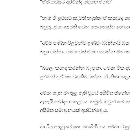
“ඒත් හවසට අරවින්ද මෙහෙ එනව”
“නංගි ඒ ළමයට කැමති නැත්තං ඒ කසාදෙ කර
බලමු…එයා කැමති වෙන කෙනෙක්ව හොයා
“අම්ම පණින රිලවුන්ට ඉණිමං බඳින්නයි ඔ
බලා ගන්නං. මෙයාවත් එහෙ යවන්න ඕන න
“බලෙං කසාද කරන්න බෑ පුතා. මෙයා ටික ද
පුළුවන් ද ඒකෙ වගකීම ගන්න…ඒ නිසා ක
අම්මා ගැන මා තුළ ඇති වූයේ අසීමිත ස්නේහයක
ඇතැයි චෝදනා කළා ය. නමුත්, ඔවුන් මොනව
අසීමිත සමාදානයක් අත්වින්දේ ය.
මා රිය පැදවූයේ ඉතා හෙමිහිට ය. අම්මා ට 