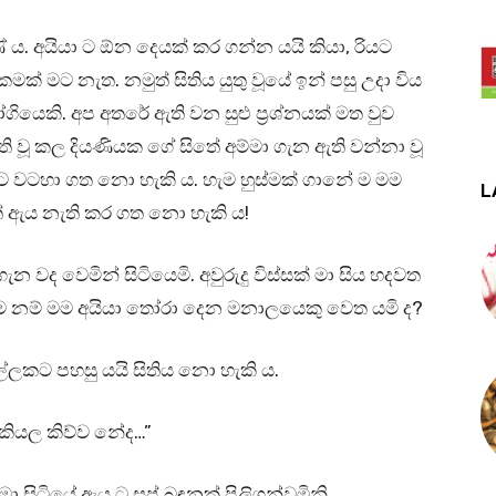
 ය. අයියා ට ඕන දෙයක් කර ගන්න යයි කියා, රියට
ක් මට නැත. නමුත් සිතිය යුතු වූයේ ඉන් පසු උදා විය
ගියෙකි. අප අතරේ ඇති වන සුළු ප්‍රශ්නයක් මත වුව
ති වූ කල දියණියක ගේ සිතේ අම්මා ගැන ඇති වන්නා වූ
හට වටහා ගත නො හැකි ය. හැම හුස්මක් ගානේ ම මම
L
ියත් ඇය නැති කර ගත නො හැකි ය!
ැන වද වෙමින් සිටියෙමි. අවුරුදු විස්සක් මා සිය හදවත
ම නම් මම අයියා තෝරා දෙන මනාලයෙකු වෙත යමි ද?
්ලකට පහසු යයි සිතිය නො හැකි ය.
 කියල කිව්ව නේද…”
මා සිටියේ ඇය ට සුප් බඳුනක් පිලිගන්වමිනි.