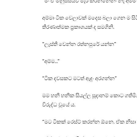
“මං ඒ මනුස්සයව මැරි කරන්නෙනං නෑ අම්ම
අම්මා ටික වෙලාවක් මදෙස බලා ගෙන ම සිටිය
තීරණාත්මක ප්‍රකාශයක් ද සමගිනි.
“ලෑස්ති වෙන්න රත්නපුරේ යන්න”
“අම්ම…”
“ටික දවසකට මටත් ඇඳුං අරගන්න”
මම හනි හනික සියල්ල සූදානම් කොට ගතිමි
විරුද්ධ වූයේ ය.
“මට ටිකක් රෙස්ට් කරන්න ඕනෙ. ඒක නිසා