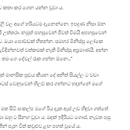
ව කතා කර ගෙන යන්න වූවා ය.
ල්ලි වල අගේ හරියටම දැනෙන්නෙ. ඉපදුණ නිසා ඕන
උත්තරා. නමුත් පහසුවෙන් ජීවත් වීමයි අපහසුවෙන්
ව. ඔයා පොඩ්ඩක් හිතන්න. සමහර මිනිස්සු ලෝකෙ
දින්නවත් වත්කමක් නැති මිනිස්සු අප්‍රමාණයි. අන්න
 තමංගෙ දේවල් රැක ගන්න ඕනෙ…”
ත් මානසික සුවය කියන දේ අනිත් සියල්ල ට වඩා
ාර කොටස් වෙනුවෙන් හිලව් කර ගන්නට හදන්නේ මගේ
ත සිටි සංකල්ප මගේ රිය දැක ඇස් උඩ හිඳුවා ගත්තේ
 ඔහු ට සිනහ වූවා ය. මඳක් ඉදිරියට ගොස්, නැවත පසු
තින් පැන විත් කවුළුව ළඟ පහත් වූයේ ය.