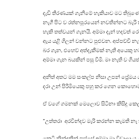
දැඩි තීරණයක් ගැනීමේ හැකියාව මට තිබුණේ
නැගී පිට ව රත්නපුරයෙන් නවතින්නට බැරි කම
හැකි තත්වයන් ගැනයි. අම්මා දැන් හදවත් රෝ
ඇය යළි ගිලන් වන්නට පුළුවන. අප්පච්චි නැ
බර ගැන, එහෙව් අත්දැකීමක් නැති අයෙකු 
අම්මා ගැන බයකින් පසු වීමි. මා නැති ව ග
අනිත් අතට මම සංකල්ප නිසා උපන් ප්‍රේමය ග
දරා උන් පිරිමියෙකු පහු කර ගෙන කොහො
ඒ වගේ ගමනක් මෙලොව සිටිනා කිසිදු කෙල
“උත්තරා අරවින්දව මැරි කරන්න කැමති නෑ
කෙටි නින්දකින් පස්සේ අම්මා මා විචාලා ය. 