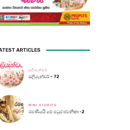
ATEST ARTICLES
ඔලියැන්ඩර්
ඔලියැන්ඩර් – 72
MINI STORIES
රමණීයයි මේ මධුර ජවනිකා -2