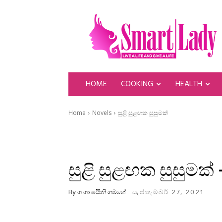
SmartLady
HOME
COOKING
HEALTH
Home
Novels
සුළි සුළඟක සුසුමක්
සුළි සුළඟක සුසුමක්
By
ගංගා ෂයිනි ගමගේ
සැප්තැම්බර් 27, 2021