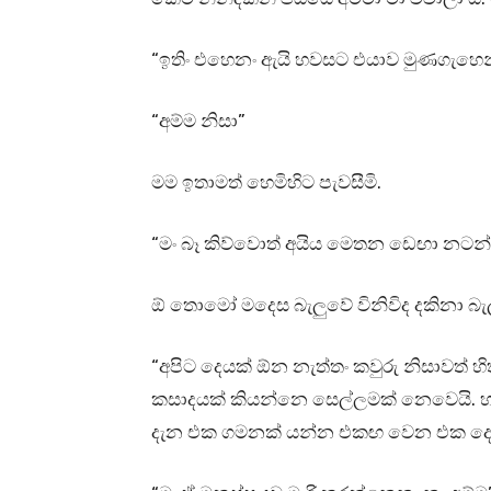
“ඉතිං එහෙනං ඇයි හවසට එයාව මුණගැහෙන
“අම්ම නිසා”
මම ඉතාමත් හෙමිහිට පැවසීමි.
“මං බෑ කිව්වොත් අයිය මෙතන ඩෙඟා නටන
ඕ තොමෝ මදෙස බැලුවේ විනිවිද දකිනා බැල්
“අපිට දෙයක් ඕන නැත්තං කවුරු නිසාවත් 
කසාදයක් කියන්නෙ සෙල්ලමක් නෙවෙයි. හ
දැන එක ගමනක් යන්න එකඟ වෙන එක දෙන