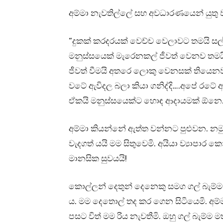
අම්මා නැවතිල්ලේ සහ අවධාරණයෙන් යුතු 
“දුකක් කරදරයක් වෙච්ච වෙලාවට තමයි ස
මනුස්සයෙක් මැරෙනකල් ජීවත් වෙනව තමයි 
ජීවත් වීමයි අතරෙ ලොකු වෙනසක් තියෙන
වටේ ඇවිදල බලා කියා ගනිද්දි….අපේ රටේ ඇවි
ඒකයි මනුස්සයෙක්ට හොඳ ආදායමක් ඕනෙ.
අම්මා කියන්නේ ඇත්ත වන්නට පුළුවන. නමු
වැදගත් යයි මම සිතුවෙමි. අයියා ව්‍යාප
මානසික සුවයයි!
කොල්ලන් දෙතුන් දෙනෙකු සමග ගල් බැම්ම ම
ය. මම දෙතොල් තද කර ගෙන සිටියෙමි. අම්මා
පසට විත් මම රිය නැවතීමි. ඔහු ගල් බැම්ම ම