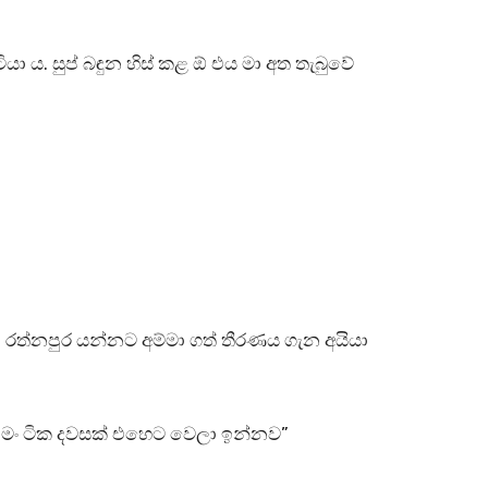
”
ා ය. සුප් බඳුන හිස් කළ ඕ එය මා අත තැබුවේ
. රත්නපුර යන්නට අම්මා ගත් තීරණය ගැන අයියා
 මං ටික දවසක් එහෙට වෙලා ඉන්නව”