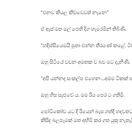
“එනව කියල කිව්වෙවත් නෑනෙ”
ඒ ඇස් මත මල් පෙති දිග හැරෙමින් තිබිණි.
“හදිස්සියෙමයි පුතා එන්න තීරණේ කළේ. ට
ඔහු සිටියේ වචන අමතක ව බව මට දැනිණි.
“අපි යන්නද සංකල්ප එහෙනං…අම්ම ටිකක් හ
ඔහු හිස සැළුවේ ය. මම රිය පෙර ට ගතිමි.
පෝටිකෝව යට දී රියෙන් බැස ගත්දී හදවතට 
කිසිදු බලපෑමක් මත අහිමි කර ගත යුතු නැත