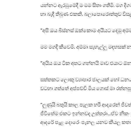
යන්නට ඇරඹුමේදී ම මම සිතා ගතිමි. මග දි
හා බැඳී තිබුණ එකකි. බලාපොරොත්තුව විස
“අපි ඔය බිස්නස් ඔක්කොම අයියට දෙමු අම්
මම මගදී කීවෙමි. අම්මා සැහැල්ලු මඳහසක් 
“අයිය ඔය ටික අතට ගන්නයි මාව එයාට 
සත්තකට ලොකු ව්‍යාපාර ජාලයක් හෝ ධනයක
වටහා ගත්තේ අප්පච්චි මිය ගොස් මා රත්නපු
“ලුණුයි බතුයි කාල පැලක හරි ආදරෙන් ජීව
ජීවිතේම එකට ඉන්නවද උත්තරා…ඒව නික
ආදරේ පෑළ දොරෙං පැනල යනව කියල කතාවක