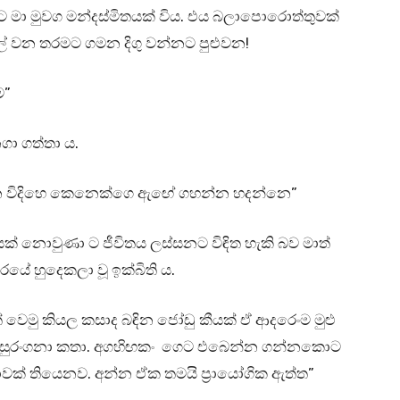
ගට මා මුවග මන්දස්මිතයක් විය. එය බලාපොරොත්තුවක්
ල් වන තරමට ගමන දිගු වන්නට පුළුවන!
ම”
නගා ගත්තා ය.
ඕන විදිහෙ කෙනෙක්ගෙ ඇඟේ ගහන්න හදන්නෙ”
් නොවුණා ට ජීවිතය ලස්සනට විඳිත හැකි බව මාත්
රයේ හුදෙකලා වූ ඉක්බිති ය.
ත් වෙමු කියල කසාද බඳින ජෝඩු කීයක් ඒ ආදරෙංම මුළු
ං සුරංගනා කතා. අගහිඟකං ගෙට එබෙන්න ගන්නකොට
් තියෙනව. අන්න ඒක තමයි ප්‍රායෝගික ඇත්ත”