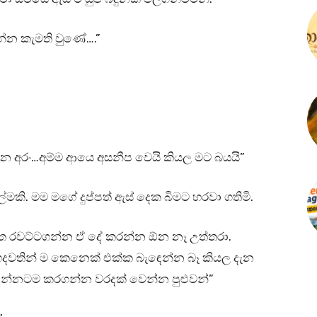
්න කැමති වුණේ….”
්න අරං…අම්ම ආයෙ අසනීප වෙයි කියල මට බයයි”
මකි. මම මගේ දුප්පත් ඇස් දෙක බිමට හරවා ගතිමි.
හිත රවට්ටගන්න ඒ දේ කරන්න ඕන නෑ උත්තරා.
දවතින් ම කෙනෙක් එක්ක බැඳෙන්න බෑ කියල දැන
්නටම කරගන්න වරදක් වෙන්න පුළුවන්”