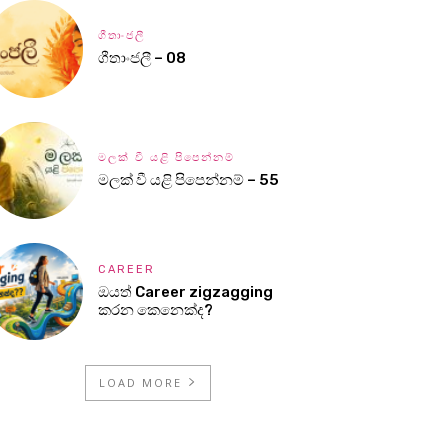
ගීතාංජලී
ගීතාංජලී – 08
මලක් වී යළි පිපෙන්නම්
මලක් වී යළි පිපෙන්නම් – 55
CAREER
ඔයත් Career zigzagging
කරන කෙනෙක්ද?
LOAD MORE