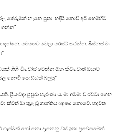
ල තේරුමක් නෑනෙ පුතා. හදිසි නොවී අපි හෙමිහිට
 ගන්න”
ය හදන්නෙ. මෙහෙට වෙලා රෙස්ට් කරන්න. බිස්නස් මං
ෑ”
වසක් ගිහිං ඩිවෝස් වෙන්න ඕන කිව්වොත් ඔයාට
ලබල නොවී පොඩ්ඩක් බලමු”
ි. ප්‍රියංවදා පුපුරා හැළුණා ය. මා අම්මා ව රවටා ගෙන
ා කීවත් මා තුළ වූ ශාන්තිය බිඳුණා නොවේ. හදවත
සුළු ගැස්මක් හෝ නො දැනෙනු වස් ඉතා ප්‍රවේසමෙන්