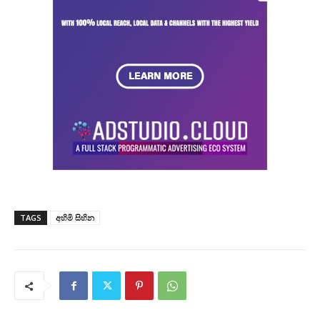
TAGS
අහිමි සිහින