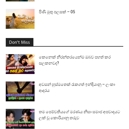
පිණි මුතු පලසක් – 05
Don't Miss
කෙනෙක් නිරන්තරයෙන්ම ඔබව පහත් කර
සලකනවද?
අවසන් හුස්මතෙක් රැකගත් ඉන්දියානු – ලංකා
ආදරය
තම පෙම්වතියගේ මරණය නිසා සමාජ අපවාදයට
ලක් වූ කොරියානු තරුව