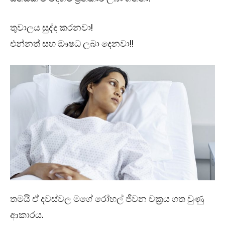
තුවාලය සුද්ද කරනවා!
එන්නත් සහ ඖෂධ ලබා දෙනවා!!
තමයි ඒ දවස්වල මගේ රෝහල් ජීවන චක්‍රය ගත වුණු
ආකාරය.