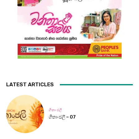
LATEST ARTICLES
ගීතාංජලී
ගීතාංජලී – 07