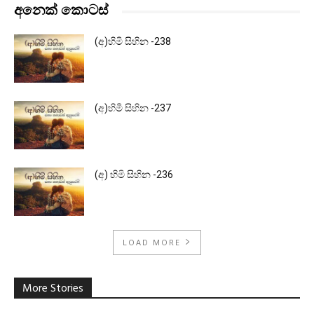
අනෙක් කොටස්
(අ)හිමි සිහින -238
(අ)හිමි සිහින -237
(අ) හිමි සිහින -236
LOAD MORE
More Stories