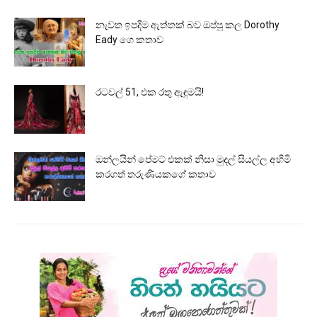
නැවත ඉපදීම ඇත්තක් බව ඔප්පු කල Dorothy
Eady ගෙ කතාව
රටවල් 51, එක රතු ඇඳුමයි!
ඔන්ලයින් පේමට් එකක් නිසා මුදල් සියල්ල අහිමි
කරගත් තරුණියකගේ කතාව