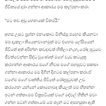
ජීවිතයේ දරා ගන්නා ආකාරය මම කල්පනා කරා.
“මට තව අඩු හෙනයක් විතරයි.”
අහස උසට ප්‍රශ්න එනකොට මිනිස්සු එහෙම කියනවා
මම දැකලා තියෙනවා.නමුත් මට එහෙම ලේසියෙන්
ජීවිතේ අත් අරින්න කවදාවත් හිතිලා නැහැ.රෝද පුටුවෙ
ජීවත්වෙන්න සිද්ධ වුණොත් මගේ වැඩ කටයුතු
කරගන්න ආකාරය මගේ නිවස මගේ පහසුවට සකසා
ගන්නා ආකාරය මම දිගින් දිගටම කල්පනා කරා.ඒ
වගේම මගේ වෘත්තීය ජීවිතේ රෝදපුටුවක් උඩ
කරගෙන යන්නේ කොහොමද කියලත් මම හිතන්න
පටන් ගත්තා.මම චිත්‍රපටියක් වගේ දේවල් හිතින් මවා
ගන්න පටන් ගත්තා.මේ මේ තැන් මට අපහසුතා ඇති