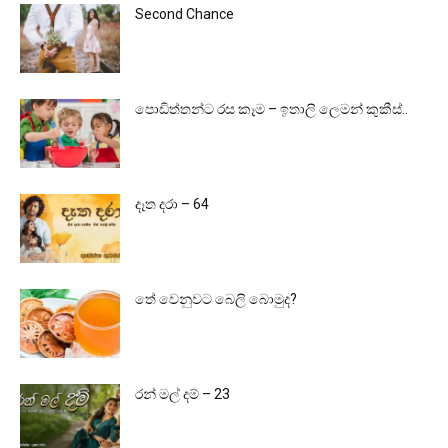
Second Chance
පොඩිත්තන්ට රස කෑම – ඉතාලි ලෙමන් කුකීස්..
දෑත දරා – 64
තේ වෙනුවට බෙලි බොමුද?
රන් මල් දම් – 23