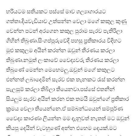
හරියටම සතියකට පස්සේ මාව ශල්‍යාගාරයට
ගත්තා.දියවැඩියාව උත්සන්න වෙලා මගේ කකුල කුණු
වෙන්න පටන් අරගෙන කකුල පුරාම සැරව පැතිරිලා
ගිහින් තිබුණා.සිංගප්පූරුවේදි පහසු ප්‍රතිකාරය විදිහට
මුළු කකුලම අයින් කරන්න ඔවුන් තීරණය කරලා
තිබුණා.නමුත් ලංකාවේ වෛද්‍යවරු තීරණය කරලා
තිබුණේ මෙන්න මෙහෙමලු.ඔවුන් මගේ කකුලට
එන්නත් ලබාදෙමින් සැරව එක තැනකට රැස් කරන්න
සැලසුම් කරලා තිබිලා තියෙනවා.පස්සේ එතනින්
සියලුම සැරව අයින් කරන එක තමයි ඔවුන්ගේ ප්‍රතිකාර
ක්‍රමය වෙලා තියෙන්නෙ.ඒ සම්බන්ධයෙන් සම්පූර්ණ
වෛද්‍ය කාරණා ලියන්න මම දැනුවත් නැතත් මට ඔවුන්
කියපු දෙයින් වැටහුණේ අන්න එහෙම දෙයක්.මට