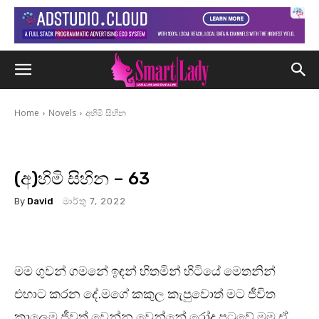
Home
Novels
අහිමි සිහින
(අ)හිමි සිහින – 63
By
David
මාර්තු 7, 2022
මම ගුවන් ගමනේ ඉඳන් හිතමින් හිටියේ මෙතනින්
එහාට කරන දේ.මගේ කකුල කැපුවොත් මට ජීවිත
කාලෙම ජීවත් වෙන්න වෙන්නේ රෝද පුටුවේ.මම ඒ