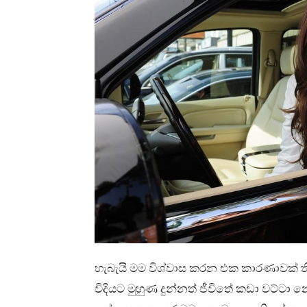
හැබැයි මම විශ්වාස කරන එක කාරණාවක් 
විදියට මුහුණ දුන්නත් ජීවිතේ කඩා වට්ට