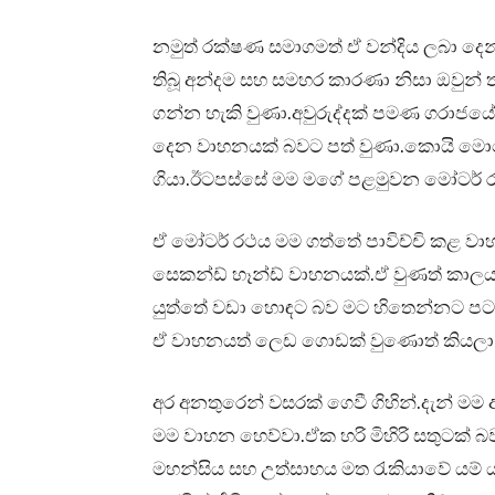
නමුත් රක්ෂණ සමාගමත් ඒ වන්දිය ලබා දෙ
තිබූ අන්දම සහ සමහර කාරණා නිසා ඔවුන් 
ගන්න හැකි වුණා.අවුරුද්දක් පමණ ගරාජ
දෙන වාහනයක් බවට පත් වුණා.කොයි මො
ගියා.ඊටපස්සේ මම මගේ පළමුවන මෝටර්
ඒ මෝටර් රථය මම ගත්තේ පාවිච්චි කළ වා
සෙකන්ඩ් හෑන්ඩ් වාහනයක්.ඒ වුණත් කාලයක්
යුත්තේ වඩා හොඳට බව මට හිතෙන්නට පට
ඒ වාහනයත් ලෙඩ ගොඩක් වුණොත් කියලා 
අර අනතුරෙන් වසරක් ගෙවී ගිහින්.දැන් ම
මම වාහන හෙව්වා.ඒක හරි මිහිරි සතුටක්
මහන්සිය සහ උත්සාහය මත රැකියාවේ යම් 