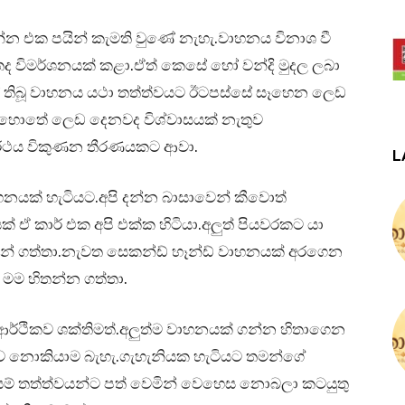
න්න එක පයින් කැමති වුණේ නැහැ.වාහනය විනාශ වී
තද විමර්ශනයක් කළා.ඒත් කෙසේ හෝ වන්දි මුදල ලබා
යේ තිබූ වාහනය යථා තත්ත්වයට ඊටපස්සේ සෑහෙන ලෙඩ
හොතේ ලෙඩ දෙනවද විශ්වාසයක් නැතුව
 රථය විකුණන තීරණයකට ආවා.
L
හනයක් හැටියට.අපි දන්න බාසාවෙන් කීවොත්
 ඒ කාර් එක අපි එක්ක හිටියා.අලුත් පියවරකට යා
න් ගත්තා.නැවත සෙකන්ඩ් හෑන්ඩ් වාහනයක් අරගෙන
මම හිතන්න ගත්තා.
ම ආර්ථිකව ශක්තිමත්.අලුත්ම වාහනයක් ගන්න හිතාගෙන
 බව නොකියාම බැහැ.ගැහැනියක හැටියට තමන්ගේ
යම් තත්ත්වයන්ට පත් වෙමින් වෙහෙස නොබලා කටයුතු