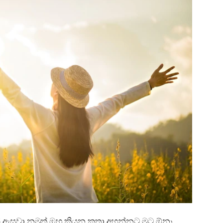
 ඇසුවා.නමුත් ඔහු කියන කතා අහන්නට මට ඕනෑ