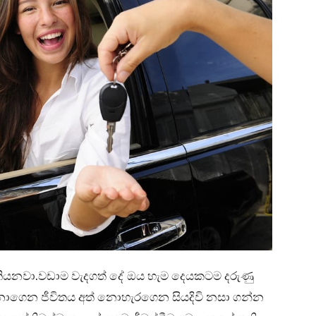
තියනවා.වඩාම වැදගත් දේ ඔය හැම දෙයකටම දරුණු
ා නොගෙන ජීවිතය අත් නොහැරගෙන සියදිවි නසා ගන්න