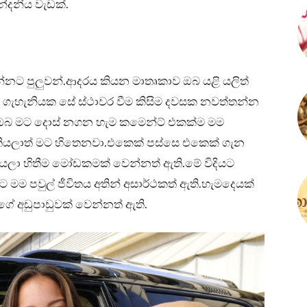
්දනීය වැඩක්.
ට පුලුවන්.ආදරය කියන මාතෘකාව ඔබ යළි යලිත්
බ ගැහැනියක සේ ස්ථාවර වීම කිසිම දවසක නවත්තන්න
න් ඔබ මට දොස් නගන හැම කමෙන්ට් එකක්ම මම
ියලාත් මට හිතෙනවා.එකෙක් පස්සෙ එකෙක් ගැන
කියලා හිතීම මෝඩකමක් වෙන්නත් ඇති.මේ විදියට
ට මම පවුල් ජීවිතය අතින් අසාර්ථකත් ඇති.හැමදෙයක්
ේ අඩුපාඩුවක් වෙන්නත් ඇති.