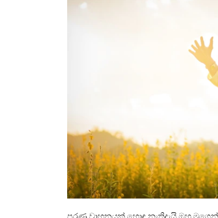
පරණ වාහනයක් හොඳ නැතිදැයි ඔහු මගෙන්