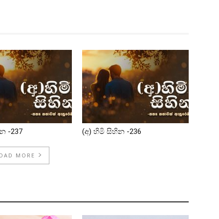
හින -237
(අ) හිමි සිහින -236
OAD MORE