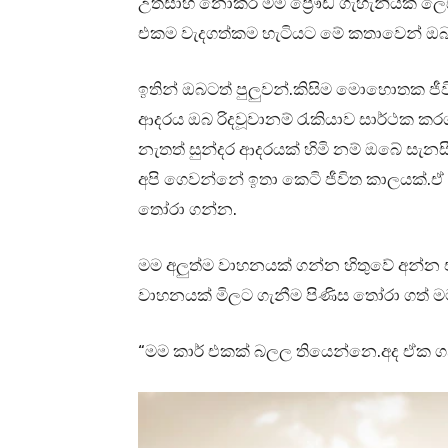
උත්සාහ නොකර මම ප්‍රෞඩ ගැහැනියක් ලෙ
එකම වැදගත්කම හැටියට මේ කතාවෙන් ඔබට
ඉතින් ඔබටත් පුලුවන්.කිසිම මොහොතක ජ
ආදරය ඔබ රිදවූවානම් රැකියාව සාර්ථක 
නැතත් සුන්දර ආදරයක් හිමි නම් ඔබේ සැ
අපි ගෙවන්නේ ඉතා කෙටි ජීවිත කාලයක්.
තෝරා ගන්න.
මම අලුත්ම වාහනයක් ගන්න හිතුවේ අන්න ඒ
වාහනයක් මිලට ගැනීම පිණිස තෝරා ගත් මම
“මම කාර් එකක් බලල තියෙන්නෙ.අද ඒක ගන