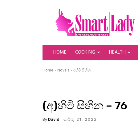
SmartLady
HOME
COOKING
HEALTH
Home
Novels
අහිමි සිහින
(අ)හිමි සිහින – 76
By
David
මාර්තු 21, 2022