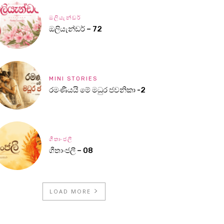
ඔලියැන්ඩර්
ඔලියැන්ඩර් – 72
MINI STORIES
රමණීයයි මේ මධුර ජවනිකා -2
ගීතාංජලී
ගීතාංජලී – 08
LOAD MORE