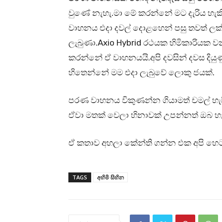
වුණේ නැහැ.මා මේ කරන්නේ මට දැරිය හැකි 
වාහනය එදා දවල් දොළහෙන් පසු තවත් ලක්ෂ
ලැබුණා.Axio Hybrid රථයක හිමිකාරියක ව
කරන්නේ ඒ වාහනයයි.අපි දවසින් දවස දියු
හිතෙන්නේ මම එදා ලැබුවේ ලොකු ජයක්.
පරණ වාහනය විකුණන්න ගියාමත් චමල් හැසි
ඒවා මතක් වෙලා හිනාවක් උපන්නත් ඔබ හ
ඒ කතාව අහලා කේන්ති ගන්න එක අපි හෙටට
TAGS
අහිමි සිහින