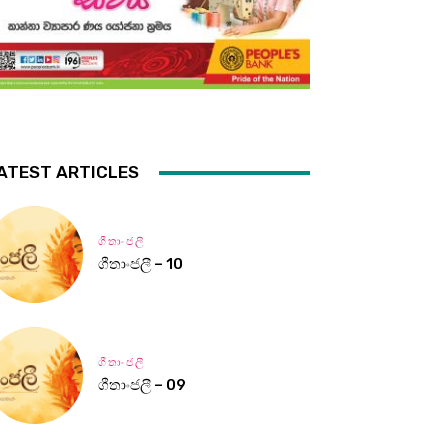
ATEST ARTICLES
ගීතාංජලී
ගීතාංජලී – 10
ගීතාංජලී
ගීතාංජලී – 09