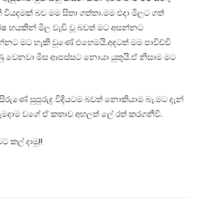
වියදමක් බව මම සිතා ගත්තා.මම එදා මිලට ගත්
 හයකින් මිල වැඩි වූ බවත් මට අසන්නට
න්නට මට හැකි වුණේ එහෙමයි.අදටත් මම පාවිච්චි
ණු වෙනවා මිස ආපස්සට නොයා යුතුයි.ඒ නිසාම මට
රුණේ සුපුරුදු විදියටම බවත් නොකියාම බෑ.මට දැන්
ැමදාම වගේ ඒ කතාව අහලත් ලේ රත් කරගනීවි.
 කල් දාමු!!