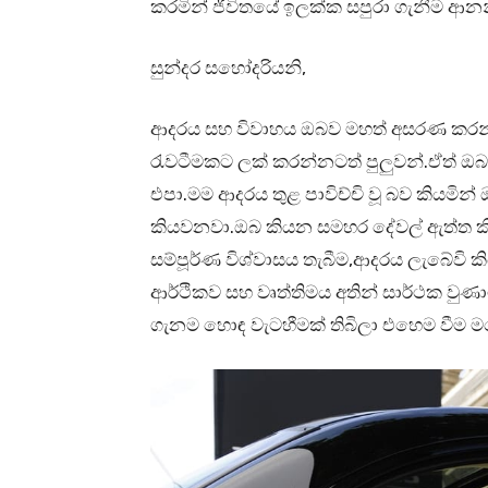
කරමින් ජීවිතයේ ඉලක්ක සපුරා ගැනීම ආනන
සුන්දර සහෝදරියනි,
ආදරය සහ විවාහය ඔබව මහත් අසරණ කරන්න
රැවටීමකට ලක් කරන්නටත් පුලුවන්.ඒත් ඔ
එපා.මම ආදරය තුළ පාවිච්චි වූ බව කියමි
කියවනවා.ඔබ කියන සමහර දේවල් ඇත්ත ක
සම්පූර්ණ විශ්වාසය තැබීම,ආදරය ලැබේවි 
ආර්ථිකව සහ වෘත්තිමය අතින් සාර්ථක වුණා
ගැනම හොඳ වැටහීමක් තිබිලා එහෙම වීම මග