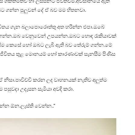
ස ශක්තිමත්ව හා ලස්සනට ජීවත්වීම.අවසානයේ ඇති
 ගන්න පුලුවන් දේ ඒ බව මම හිතනවා.
ීවිතය ගැන බලාපොරොත්තු අත හරින්න එපා.ඔබේ
කරගන්න.ඔබ වෙනුවෙන් උපයන්න.ඔබට හොඳ රැකියාවක්
නසීම කෙසේ හෝ ඔබට ලැබී ඇති බව තේරුම් ගන්න.මේ
ඒ ජීවිතය තුළ මොනයම් හෝ කාරණාවක් සැනසීම පිණිස
 නිසා.පාවිච්චි කරන ලද වාහනයක් නැතිව අලුත්ම
 පසුවදා උදෑසන සැමියා අවදි කරා.
්න ඕන.ලෑස්ති වෙන්න..”