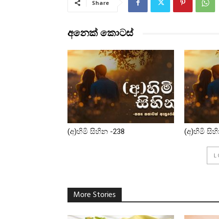
Share
අනෙක් කොටස්
(අ)හිමි සිහින -238
(අ)හිමි සි
L
More Stories