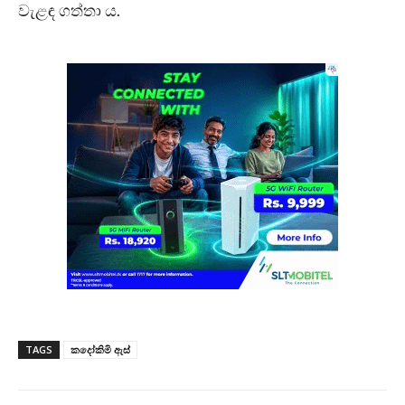
වැළඳ ගත්තා ය.
TAGS
කදෝකිමි ඇස්