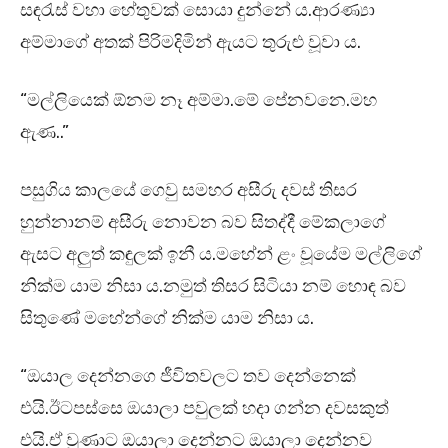
සඳරැස් වහා හේතුවක් සොයා දුන්නේ ය.ආරණ්‍යා
අම්මාගේ අතක් පිරිමදිමින් ඇයට තුරුළු වූවා ය.
“මල්ලියෙක් ඕනම නෑ අම්මා.මේ පේනවනෙ.මහ
ඇණ..”
පසුගිය කාලයේ ගෙවු සමහර අසීරු දවස් තිසර
හුන්නානම් අසීරු නොවන බව සිතද්දී මේකලාගේ
ඇසට අලුත් කඳුලක් ඉනී ය.මහේන් ළං වූයේම මල්ලිගේ
නික්ම යාම නිසා ය.නමුත් තිසර සිටියා නම් හොඳ බව
සිතුණේ මහේන්ගේ නික්ම යාම නිසා ය.
“ඔයාල දෙන්නගෙ ජීවිතවලට තව දෙන්නෙක්
එයි.ඊටපස්සෙ ඔයාලා පවුලක් හදා ගන්න දවසකුත්
එයි.ඒ වුණාට ඔයාලා දෙන්නට ඔයාලා දෙන්නව