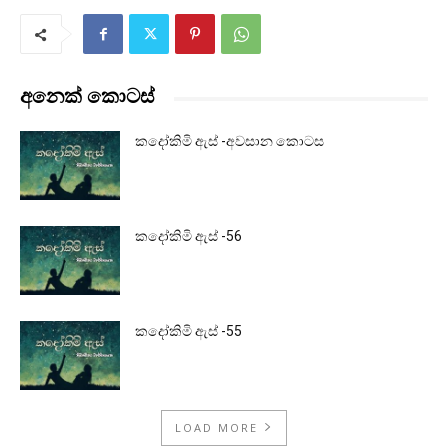
අනෙක් කොටස්
කදෝකිමි ඇස් -අවසාන කොටස
කදෝකිමි ඇස් -56
කදෝකිමි ඇස් -55
LOAD MORE