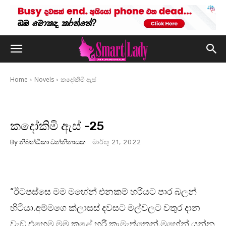
Home
Novels
කදෝකිමි ඇස්
කදෝකිමි ඇස් -25
By
නිබන්ධිකා වන්නිනායක
මාර්තු 21, 2022
“ඊටපස්සෙ මම මහේන් එනකම් හරියට පාර බලන්
හිටියා.අම්මගෙ ක්ලාසස් දවසට මල්වලට වතුර දාන
වැඩ එහෙම මම කළේ හරි කැමැත්තෙන්.මහේන් යන්න