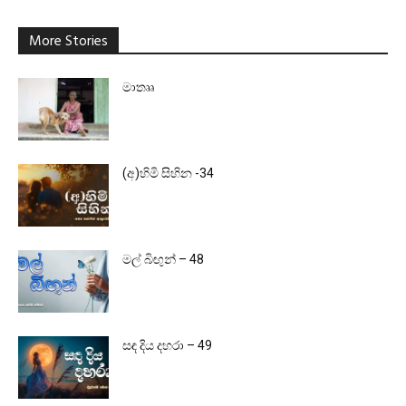
More Stories
මාතෲ
(අ)හිමි සිහින -34
මල් බිඟුන් – 48
සඳ දිය දහරා – 49