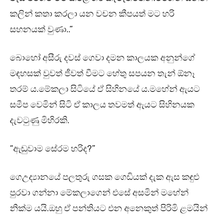
කලින් කතා කරලා යන වචන කීපයත් මට හරි
සහනයක් වුණා..”
බොහෝ අසීරු දවස් ගෙවා දමන කාලයක අනුන්ගේ
මඳහසක් වුවත් ජීවත් වීමට හේතු සපයන තැන් ඕනෑ
තරම් ය.මේකලා සිටියේ ඒ සිහිනයේ ය.මහේන් ඇයට
සමීප වෙමින් සිටි ඒ කාලය තවමත් ඇයට සිහිනයක
දැවටුණු මිහිරකි.
“ඇඬුවාම සේරම හරිද?”
ගෙඋද්‍යානයේ පලතුරු ගසක ගෙඩියක් දැක ඇස කඳුළු
පුරවා ගන්නා මේකලාගෙන් එසේ අසමින් මහේන්
නික්ම යයි.ඔහු ඒ පන්තියට එන අනෙකුත් පිරිමි ළමයින්