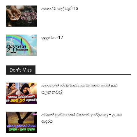
අනෝරා මල් වැහි 13
ඉඳුදුන්න -17
Don't Miss
කෙනෙක් නිරන්තරයෙන්ම ඔබව පහත් කර
සලකනවද?
අවසන් හුස්මතෙක් රැකගත් ඉන්දියානු – ලංකා
ආදරය