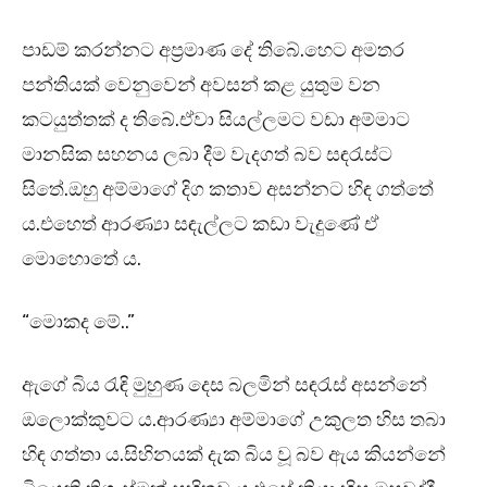
පාඩම් කරන්නට අප්‍රමාණ දේ තිබේ.හෙට අමතර
පන්තියක් වෙනුවෙන් අවසන් කළ යුතුම වන
කටයුත්තක් ද තිබේ.ඒවා සියල්ලමට වඩා අම්මාට
මානසික සහනය ලබා දීම වැදගත් බව සඳරැස්ට
සිතේ.ඔහු අම්මාගේ දිග කතාව අසන්නට හිඳ ගත්තේ
ය.එහෙත් ආරණ්‍යා සඳැල්ලට කඩා වැදුණේ ඒ
මොහොතේ ය.
“මොකද මේ..”
ඇගේ බිය රැඳි මුහුණ දෙස බලමින් සඳරැස් අසන්නේ
ඔලොක්කුවට ය.ආරණ්‍යා අම්මාගේ උකුලත හිස තබා
හිඳ ගත්තා ය.සිහිනයක් දැක බිය වූ බව ඇය කියන්නේ