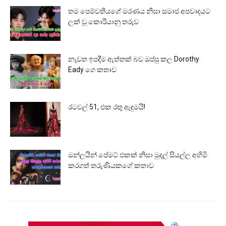
තම පෙම්වතියගේ මරණය නිසා සමාජ අපවාදයට
ලක් වූ කොරියානු තරුව
නැවත ඉපදීම ඇත්තක් බව ඔප්පු කල Dorothy
Eady ගෙ කතාව
රටවල් 51, එක රතු ඇඳුමයි!
ඔන්ලයින් පේමට් එකක් නිසා මුදල් සියල්ල අහිමි
කරගත් තරුණියකගේ කතාව