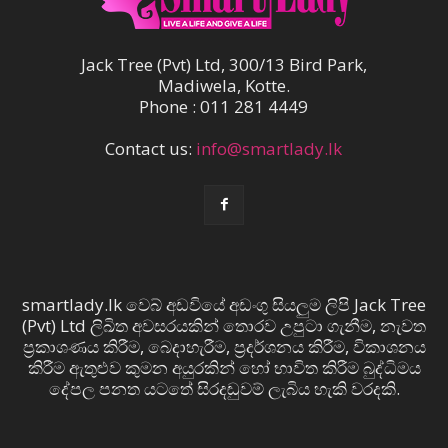
Jack Tree (Pvt) Ltd, 300/13 Bird Park,
Madiwela, Kotte.
Phone : 011 281 4449
Contact us:
info@smartlady.lk
smartlady.lk වෙබ් අඩවියේ අඩංගු සියලුම ලිපි Jack Tree
(Pvt) Ltd ලිඛිත අවසරයකින් තොරව උපුටා ගැනීම, නැවත
ප්‍රකාශණය කිරීම, බෙදාහැරීම, ප්‍රදර්ශනය කිරීම, විකාශනය
කිරීම ඇතුළුව කුමන අයුරකින් හෝ භාවිත කිරීම බුද්ධිමය
දේපල පනත යටතේ සිරදඬුවම් ලැබිය හැකි වරදකි.