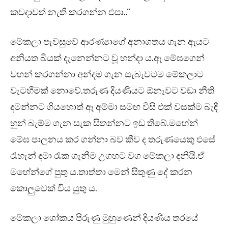
කවදාවත් නැති කරගන්න එපා..”
මේකලා පැවසුවේ ආරණ්‍යාගේ අනාගතය ගැන ඇයට
අනියත බියක් දැනෙන්නට වූ හන්දා ය.ඈ මේඝගෙන්
වහන් කරගන්නා අන්දම ගැන සැබෑවටම මේකලාට
වැටහීමක් නොවේ.තරුණ දියණියට ඕනෑවට වඩා නීති
දමන්නට ගියහොත් ඈ අම්මා සමඟ විසි එක් වසක්ම බැඳී
හුන් බැම්ම ගැන සැක සිතන්නට ඉඩ තිබේ.මහේන්
මේඝ පාලනය කර ගන්නා බව කීව ද තරුණයෙකු එසේ
රැහැන් දමා රැක ගැනීම උගහට වග මේකලා දනියි.ඒ
මහේන්ගේ පුතු ය.තාත්තා මෙන් සිතුණු දේ කරන
කොලුවෙක් විය යුතු ය.
මේකලා ශෝකය පිරුණු මුහුණෙන් දියණිය තරයේ