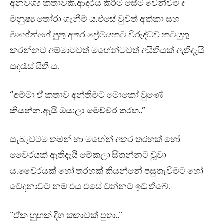
අනවශ්‍ය කතාවකි.ආදරය කිරීම සේම වෙන්වීම ද
මනුෂ්‍ය තෝරා ගැනීම් ය.එසේ වුවත් අක්කා සහ
මහේන්ගේ පුතු අතර ප්‍රේමයකට විරුද්ධව කටයුතු
කරන්නට අම්මාටවත් මහේන්ටවත් අයිතියක් ඇතිදැයි
සඳරැස් සිතී ය.
“අම්මා ඒ කතාව අන්තිමට මොකෝ වුණේ
කියන්න.ඇයි ඔයාලා මෙච්චර තරහ..”
සැබෑවටම තමන් හා මහේන් අතර තරහක් හෝ
වෛරයක් ඇතිදැයි මේකලා සිතන්නට වූවා
ය.වෛරයක් හෝ තරහක් කියන්නේ පසුතැවීමට හෝ
වේදනාවට නම් එය එසේ වන්නට ඉඩ තිබේ.
“ඒක හුඟක් දිග කතාවක් පුතා..”