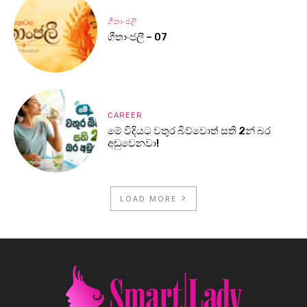
ගීතාංජලී
ගීතාංජලී – 07
CAREER
මේ විදියට වතුර බිව්වොත් සති 2න් බර
අඩුවෙනවා!
LOAD MORE