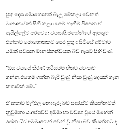
පුතු දෙස මොහොතක් බැලූ මේකලා වෙනත්
මාතෘකාවක් සිහි කළා ය.මේ හැඟීම් පිපෙන ඒ
ඇසිල්ලේම පරවෙන වයසකි.මහේන්ගේ ඇමතුම
එන්නට මොහොතකට පෙර පුතු ද සිටියේ අම්මාට
යමක් පවසන මානසිකත්වයක බව ඇයට සිහි විණ.
“ඔය වයසේ තීරණ හරියටම හිතට අවංකව
ගන්න.එහෙම ගන්න බැරි වුණු නිසා වුණු දෙයක් ගැන
කතාවක් මේ..”
ඒ කතාව මල්ඵල නොදැරූ බව සඳරැස්ට කියන්නටත්
නුවුමනා ය.අප්පච්චි අම්මා හා විවාහ වූයේ මහේන්
සේනාධීර අම්මාගෙන් වෙන් වූ නිසා බව කියන්නට ද