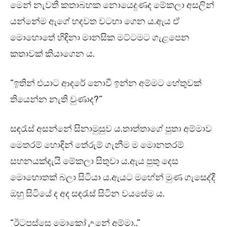
මෙන් නැවතී කතාබහක නොයෙදුණද මේකලා අසලින්
යන්නේම ඇගේ හදවත වටහා ගෙන ය.ඇය ඒ
මොහොතේ හිඳිනා මානසික මට්ටමට ගැළපෙන
කතාවක් කියාගෙන ය.
“ඉතින් එයාට ආදරේ නොවී ඉන්න අම්මට හේතුවක්
තියෙන්න නැති වුණාද?”
සඳරැස් අසන්නේ සිනාමුසුව ය.තාත්තාගේ පුතා අම්මාව
මෙතරම් හොඳින් තේරුම් ගැනීම ම මොනතරම්
සහනයක්දැයි මේකලා සිතුවා ය.ඇය පුතු දෙස
මොහොතක් බලා සිටියා ය.ඇයට මහේන් මුණ ගැසෙද්දී
ඔහු සිටියේ ද අද සඳරැස් සිටින වයසේම ය.
“ඊටපස්සෙ මොකෝ උනේ අම්මා..”