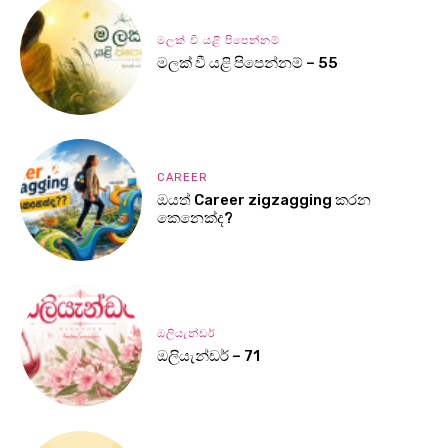
මලක් වී යළි පිපෙන්නම්
මලක් වී යළි පිපෙන්නම් – 55
CAREER
ඔයත් Career zigzagging කරන
කෙනෙක්ද?
ඔලියැන්ඩර්
ඔලියැන්ඩර් – 71