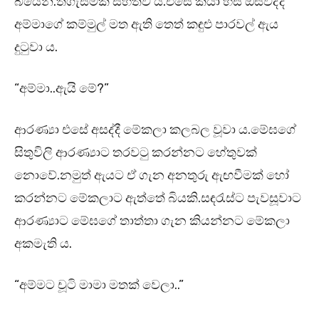
බියෙනි.තිගැස්මක් සහිතව ය.එසේ කියා හිස ඔසවද්දී
අම්මාගේ කම්මුල් මත ඇති තෙත් කඳුළු පාරවල් ඇය
දුටුවා ය.
“අම්මා..ඇයි මේ?”
ආරණ්‍යා එසේ අසද්දී මේකලා කලබල වූවා ය.මේඝගේ
සිතුවිලි ආරණ්‍යාට තරවටු කරන්නට හේතුවක්
නොවේ.නමුත් ඇයට ඒ ගැන අනතුරු ඇඟවීමක් හෝ
කරන්නට මේකලාට ඇත්තේ බියකි.සඳරැස්ට පැවසූවාට
ආරණ්‍යාට මේඝගේ තාත්තා ගැන කියන්නට මේකලා
අකමැති ය.
“අම්මට චූටි මාමා මතක් වෙලා..”