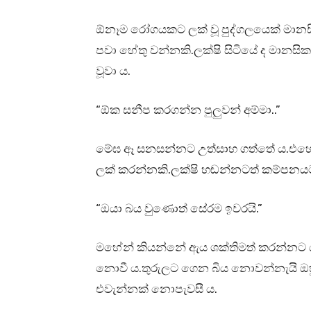
ඕනෑම රෝගයකට ලක් වූ පුද්ගලයෙක් මානසි
පවා හේතු වන්නකි.ලක්ෂි සිටියේ ද මානසි
වූවා ය.
“ඕක සනීප කරගන්න පුලුවන් අම්මා..”
මේඝ ඈ සනසන්නට උත්සාහ ගත්තේ ය.එහෙත
ලක් කරන්නකි.ලක්ෂි හඬන්නටත් කම්පනයට
“ඔයා බය වුණොත් සේරම ඉවරයි.”
මහේන් කියන්නේ ඇය ශක්තිමත් කරන්නට ය
නොවී ය.තුරුලට ගෙන බිය නොවන්නැයි ඔහු
එවැන්නක් නොපැවසී ය.