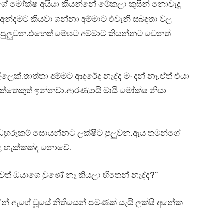
ාගේ මෝක්ෂ අයියා කියන්නේ මේකලා කුසින් නොවැදූ
 අන්දමට කියවා ගන්නා අම්මාට එවැනි සබඳතා වල
්නට පුලුවන.එහෙත් මේඝට අම්මාට කියන්නට වෙනත්
ෙක්.තාත්තා අම්මට ආදරේද නැද්ද මං දන් නෑ.ඒත් එයා
්තෙකුත් ඉන්නවා.ආරණ්‍යායි මායි මෝක්ෂ නිසා
ඩහුරුකම් සොයන්නට ලක්ෂිට පුලුවන.ඇය තමන්ගේ
ළ හැක්කක්ද නොවේ.
ත් ඔයාගෙ වුණේ නෑ කියලා හිතෙන් නැද්ද?”
හේන් ඇගේ වූයේ නීතියෙන් පමණක් යැයි ලක්ෂි අනේක