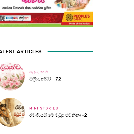
ATEST ARTICLES
ඔලියැන්ඩර්
ඔලියැන්ඩර් – 72
MINI STORIES
රමණීයයි මේ මධුර ජවනිකා -2