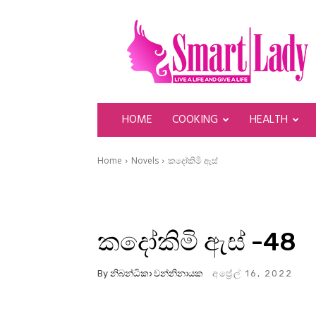
SmartLady
HOME
COOKING
HEALTH
Home
Novels
කදෝකිමි ඇස්
කදෝකිමි ඇස් -48
By
නිබන්ධිකා වන්නිනායක
අප්‍රේල් 16, 2022