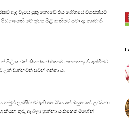
කව ඇද වැටිය යුතු නොවේ.එය රෝගයේ ව්‍යාප්තියට
ක පීඩනයෙනි.මේ පුවත පිළි ගැනීමට පවා ඈ අකමැති
L
් පිළිකාවක් කියන්නේ ඕනෑම කෙනෙකු තිගැස්වීමට
 ලක් වන්නටත් පටන් ගත්තා ය.
.නමුත් ලක්ෂිට එවැනි ධෛර්යයක් ඔහුගෙන් උවමනා
 කියන තුරු ඈ බලා හුන්නා ය.එහෙත් මහේන්