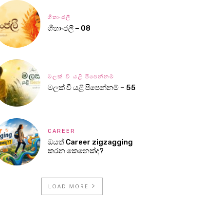
ගීතාංජලී
ගීතාංජලී – 08
මලක් වී යළි පිපෙන්නම්
මලක් වී යළි පිපෙන්නම් – 55
CAREER
ඔයත් Career zigzagging
කරන කෙනෙක්ද?
LOAD MORE