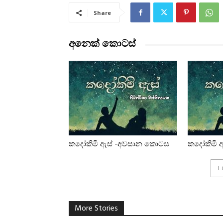
Share
අනෙක් කොටස්
කදෝකිමි ඇස් -අවසාන කොටස
කදෝකිමි ඇ
L
More Stories