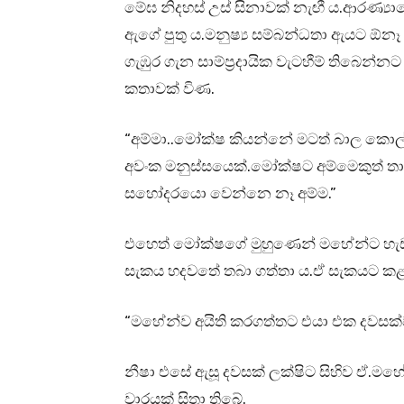
මේඝ නිදහස් උස් සිනාවක් නැඟී ය.ආරණ්‍ය
ඇගේ පුතු ය.මනුෂ්‍ය සම්බන්ධතා ඇයට ඕනෑ
ගැඹුර ගැන සාම්ප්‍රදායික වැටහීම් තිබෙන
කතාවක් විණ.
“අම්මා..මෝක්ෂ කියන්නේ මටත් බාල කොල්ල
අවංක මනුස්සයෙක්.මෝක්ෂට අම්මෙකුත් තාත
සහෝදරයො වෙන්නෙ නෑ අම්ම.”
එහෙත් මෝක්ෂගේ මුහුණෙන් මහේන්ට හැ
සැකය හදවතේ තබා ගත්තා ය.ඒ සැකයට ක
“මහේන්ව අයිති කරගත්තට එයා එක දවසක්ව
නීෂා එසේ ඇසූ දවසක් ලක්ෂිට සිහිව ඒ.ම
වාරයක් සිතා තිබේ.