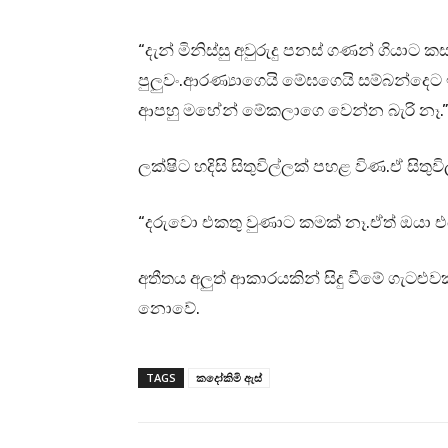
“දැන් මිනිස්සු අවුරුදු පනස් ගණන් ගියා
පුලුවං.ආරණ්‍යාගෙයි මේඝගෙයි සම්බන්
ආපහු මහේන් මේකලාගෙ වෙන්න බැරි නෑ.
ලක්ෂිට හදිසි සිතුවිල්ලක් පහළ විණ.ඒ සි
“දරුවො එකතු වුණාට කමක් නෑ.ඒත් ඔයා එ
අතීතය අලුත් ආකාරයකින් සිදු වීමේ ගැටළුවක
නොවේ.
TAGS
කදෝකිමි ඇස්