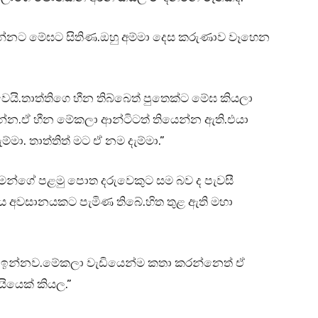
කියන්නට මේඝට සිතිණ.ඔහු අම්මා දෙස කරුණාව වෑහෙන
යි.තාත්තිගෙ හීන තිබ්බෙත් පුතෙක්ට මේඝ කියලා
ාන්න.ඒ හීන මේකලා ආන්ටිටත් තියෙන්න ඇති.එයා
ා. තාත්තිත් මට ඒ නම දැම්මා.”
න්ගේ පළමු පොත දරුවෙකුට සම බව ද පැවසී
තය අවසානයකට පැමිණ තිබේ.හිත තුළ ඇති මහා
 ඉන්නව.මේකලා වැඩියෙන්ම කතා කරන්නෙත් ඒ
ියෙක් කියල.”