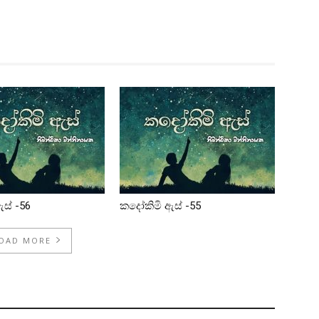
ස් -56
කදෝකිමි ඇස් -55
OAD MORE