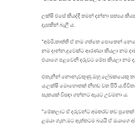
ලක්ෂි එසේ කියද්දී තමන් දන්නා සත්‍යය 
දෑසකින් බැලී ය.
“අම්මි,තාත්ති ඒ නම ගත්තෙ පොතෙන් නෙවෙ
නම දාන්න.දුවෙක්ට ආරණ්‍යා කියලා නම ද
එයාගෙ පළවෙනි දරුවට මේඝ කියලා නම දැම්ම
එතැනින් නොනැවතුණු ඔහු ලේඛකයෙකු තම
ය.ලක්ෂි මොහොතක් නිහඬ වත පිරී ය.ජීවි
සැකයක් විසඳා ගන්නට ඇයට උවමනා ය.
“මේකලාට ඒ දරුවන්ට අමතරව තව පුතෙක්
ළමයා ගැන.මට ඇත්තටම බයයි ඒ ඔයාගෙ අය