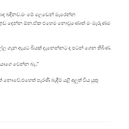
ට කසාද බඳිනව.මං මේ ලෙඩෙන් මැරෙන්න
දෙට ඉඩ දෙන්න ඕන.ඒක එහෙම නොවුණොත් මං මැරුණම
”
තුවිල්ල ගැන ඇයට බියක් දැනෙන්නට ද පටන් ගෙන තිබිණ.
යාගෙ වෙන්න බෑ..”
් නොවේ.එහෙත් පැරණි බැඳීම් යළි අලුත් විය යුතු