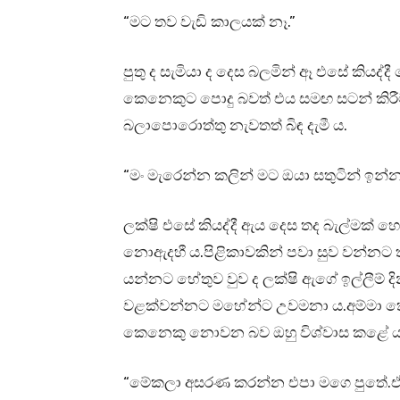
“මට තව වැඩි කාලයක් නෑ.”
පුතු ද සැමියා ද දෙස බලමින් ඈ එසේ කිය
කෙනෙකුට පොදු බවත් එය සමඟ සටන් කිරීම ම
බලාපොරොත්තු නැවතත් බිඳ දැමී ය.
“මං මැරෙන්න කලින් මට ඔයා සතුටින් ඉන්
ලක්ෂි එසේ කියද්දී ඇය දෙස තද බැල්මක්
නොඇදහී ය.පිළිකාවකින් පවා සුව වන්නට තරම
යන්නට හේතුව වුව ද ලක්ෂි ඇගේ ඉල්ලීම් 
වළක්වන්නට මහේන්ට උවමනා ය.අම්මා කෙ
කෙනෙකු නොවන බව ඔහු විශ්වාස කළේ ය
“මේකලා අසරණ කරන්න එපා මගෙ පුතේ.ඒ 