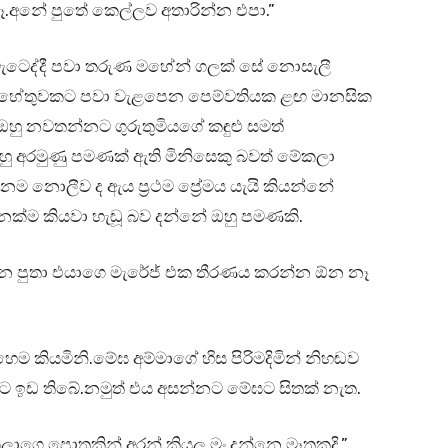
බෑ.අනේ පුතේ කෙල්ලව අතාරින්න එපා.”
ඬා වැටෙද්දී පවා තරුණ මහේන් ගලක් සේ නොසැලී
ඩා හේතුවකට පවා වැළපෙන පෙම්වතියක ළඟ මානසික
ඔහු නවතන්නට ගුරුතුමියගේ කඳුළු සමත්
හු අරමුණු පමණක් ඇති මිනිසෙකු බවත් මේකලා
ම නොලීව ද ඇය ප්‍රථම ප්‍රේමය යැයි කියන්නේ
නක්ම කියවා හැඬූ බව දන්නේ ඔහු පමණකි.
න්න පුතා එයාගෙ මැරේජ් එක තීරණය කරන්න ඕන නෑ
 කියමිනි.මේඝ අම්මාගේ හිස පිරිමදිමින් නිහඬව
ට ඉඩ තිබේ.නමුත් එය අසන්නට මේඝට සිතක් නැත.
ලාගෙ පොතකින් අරන් කියල මං දන්නෙ මෑතකදි.”