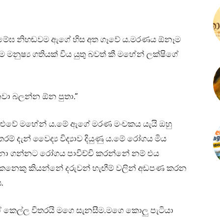
ද්දී මේඝ නිහඬවම ඇගේ හිස අත ගෑවේ ය.මරණය ඕනෑම
නුෂ්‍ය ගතියක් විය යුතු බවත් කී මහේන් ලක්ෂිගේ
නවා බලන්න ඕන පුතා.”
 හෙළුවේ මහේන් ය.මේ ඇගේ මරණ මංචකය යැයි ඔහු
් දැන් වෛද්‍ය විද්‍යාව දියුණු ය.මේ රෝගය මිය
දිනා ගන්නට රෝගය පාවිච්චි කරන්නේ නම් එය
නෙකු කියන්නේ දරුවන් හැඟීම් වලින් අඩපණ කරන
.
කෙල්ල විතරයි මගෙ සැනසීම.මගෙ කොලු පැටියා