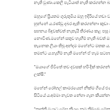
නැති වුණා.කෙලි පැටියාත් නැති කරගන්න 
ඔහුගේ ප්‍රියතම ගුරුතුමිය ඔහු ඉදිරියේ හ
හුන්නේ ය.රණ්ඩු දබර ඇති කරගන්නා කු
සහනය බිඳුවක්වත් නැතැයි තීරණය කළ පසු 
නොවිණ.මහේන් සතුව හැඟීම් නැති බවත් ඔ
තැනෙක ලියා තිබූ අන්දම මහේන්ට මතක ය.න
තමන්ට ය.හැඟීම් නැති මහේන් ඒ හැම සටහ
“ඔයාගේ ජීවිතේ තව දවසක් හරි දික් කරග
ලක්ෂි.”
මහේන් රෝහල් කාමරයෙන් නික්ම ගියේ එහෙම
සිටියේ ය.අම්මා නැවත නේහා ගැන කියන්න
“තාත්ති ඔයාට මේඝ කියල නම තිබ්බෙ මේක