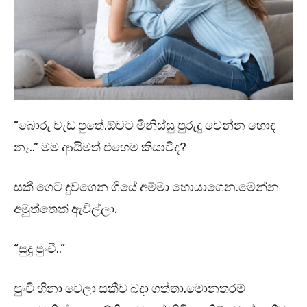
“බොරු වැඩ පුතේ.ඕවට මිනිස්සු පුරුදු වෙන්න හොඳ
නෑ..” මම ආයිමත් එහෙම කියාවිද?
සකී ගෙට දුවගෙන ගියේ අම්මා හොයාගෙන.මෙන්න
අමුත්තෙක් ඇවිල්ලා.
“සුදු පුංචී..”
පුංචි හිනා වෙලා සකීව බදා ගත්තා.මොනතරම්