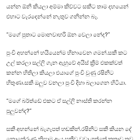
යන්න ඕනි කියලා අම්මා කිව්වට සකීට තාම දහයෙන්
එහාට වැරදෙන්නේ නැතුව ගනින්න බෑ.
“මගේ පුතාට මොනවාහරි ඕන වෙලා නේද?”
පුංචි අහන්නේ හයියෙන්ම හිනාවෙන ගමන්.සකී කට
උල් කරලා සල්ලි ගැන ඇහුවේ අයිස් ක්‍රීම් එකක්වත්
කන්න හිතිලා කියලා එයාගේ පුංචි වුණු රෂිනිට
හිතුණා.සකී ඔලුව වනලා පුංචි දිහා බලාගෙන හිටියා.
“මගේ බර්ත්ඩේ එකට ඒ සල්ලි නාස්ති කරන්න
පුලුවන්ද?”
සකී අහන්නේ බැගෑපත් හඬකින්.රෂිනිට සකී කියන දේ
නොතේරුණු නිසාම ඇය සකීව වඩා ගත්තේ කතාව තව