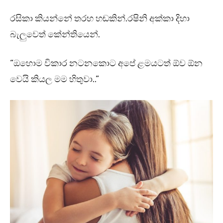
රසිකා කියන්නේ තරහ හඬකින්.රෂිනි අක්කා දිහා
බැලුවෙත් කේන්තියෙන්.
“ඔහොම විකාර නටනකොට අපේ ළමයටත් ඕව ඕන
වෙයි කියල මම හිතුවා..”