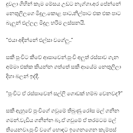
දුවලා ගිහින් කෑම මේසය උඩට නැග්ගා.අර පේන්නේ
නෙතුලිලගෙ මිදුල.කොළ පාට,නිල්පාට එක එක පාට
බැලුන් එල්ලල මිදුල හරිම ලස්සනයි.
“එයා අඳින්නේ එල්සා වගේලු..”
සකී පුංචිට කීවේ ආසාවෙන්.පුංචි අලුත් රස්සාව ගැන
අම්මා එක්ක කියන්න ගත්තේ සකී ආයේම නෙතුලිලා
දිහා බලන් ඉද්දී.
“පුංචිට ඒ රස්සාවෙන් සල්ලි ගොඩක් හම්බ වෙනවද?”
සකී ඇහුවේ පුංචිගේ ගවුමේ තිබුණු රෝස මල් ගනින
ගමන්.වැඩිය ගනින්න බෑ.ඒ ගවුමේ ඒ තරමටම මල්
තියෙනවා.පුංචි වගේ හොඳට ඉගෙනගෙන කැම්පස්