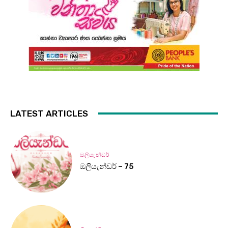
LATEST ARTICLES
ඔලියැන්ඩර්
ඔලියැන්ඩර් – 75