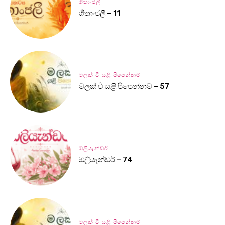
ගීතාංජලී
ගීතාංජලී – 11
මලක් වී යළි පිපෙන්නම්
මලක් වී යළි පිපෙන්නම් – 57
ඔලියැන්ඩර්
ඔලියැන්ඩර් – 74
මලක් වී යළි පිපෙන්නම්