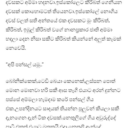
දවසකට අම්මා හදනවා.ඉස්කෝලෙට කිරිබත් ගෙනියන
දවසක් කොහොමටත් තියෙනවා.ඉස්කෝලේ නොගිය
දවස් වලත් සති අන්තයේ එක දවසකට මුං කිරිබත්,
කිරිබත්, ඉඹුල් කිරිබත් වගේ නානප්‍රකාර ජාති අම්මා
හදලා දෙන නිසා සකීට කිරිබත් කියන්නේ අලුත් කෑමක්
නෙවෙයි.
“අපි පන්සල් යමු..”
බෝනික්කෙක්,ටෙඩි බෙයා කෙනෙක්,ලස්සන පොත්
මොන මොනවා හරි සකී ආස තෑගි එයාට අරන් දුන්නට
පස්සේ අම්මලා හැමදාම කරේ පන්සල් ගිය
එක.උපන්දිනයට සාදයක් තියන්න පුලුවන් කියලා සකී
දැනගෙන දැන් ටික දවසක්.නෙතුලිගේ ගිය අවුරුද්දේ
පාටි එකත් එයාට මතකයි.එදා නෙතුලි ඇන්දේ