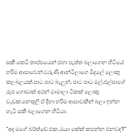
සකී කෙටි තාප්පයෙන් එහා පැත්ත බලාගෙන හිටියේ
හරිම ආසාවෙන්.වරුණි ආන්ටිලාගෙ මිදුලේ ලොකු
කලබලයක්.පාට පාට බැලුන්, පාට පාට මල්,එල්සාගේ
රූප ගොඩාක් අරන් මාමාලා ටිකක් ලොකු
වැඩක.නෙතුලි ඒ දිහා හරිම ආසාවකින් බලා ඉන්න
හැටි සකී බලාගෙන හිටියා.
“අද මගේ බර්ත්ඩේ එක..ඔයා කේක් කපන්න එනවද?”