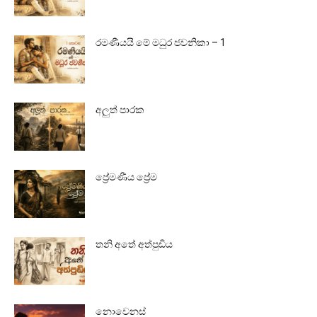
රමණීයයි මේ මධුර ජවනිකා – 1
අලුත් පාරක
ප්‍රේමණීය ප්‍රේම
තනි අතේ අත්පුඩිය
නොවෙනස්