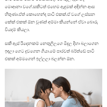
මොආනා වගේ.සකීටත් එහෙම ඇඳුමක් අඳින්න ආස
හිතුණා.ඒත් කොහෙන්ද පාටි එකක්.ඒ වගේ ලස්සන
කේක් එකක් ඕන වුණත් අම්මා කියන්නේ ඒවා බොරු
වියදම් කියලා.
සකී ඇස් රිදෙනකම් නෙතුලිලගෙ මිදුල දිහා බලාගෙන
ඉඳලා ගෙට දුවගෙන ගියා.මේ පාරවත් බර්ත්ඩේ පාටි
එකක් අම්මගෙන් ඉල්ලලා බලන්න ඕන.