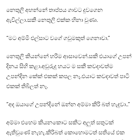
නෙතුලි අහන්නේ තාප්පය ගාවට දුවගෙන
ඇවිල්ලා.සකී නෙතුලි එක්ක හිනා වුණා.
“මට අම්මි එල්සාට වගේ ගවුමකුත් ගෙනාවා.”
නෙතුලි කියන්නේ හරිම ආසාවෙන්.සකි එයාගේ උපන්
දිනය සිහි කළා.අවුරුදු හයට ම සකී කවදාවත්ම
උපන්දින කේක් එකක් කපල නෑ.එයාට කවදාවත් පාටි
එකක් තිබිලත් නෑ.
“අද ඔයාගේ උපන්දිනේ ඔන්න අම්මා කිරි බත් හැදුවා..”
අම්මා එහෙම කියනකොට සකිට අලුත් සතුටක්
ඇතිවුණේ නැහැ.කිරිබත් කොහොමටත් සතියේ එක