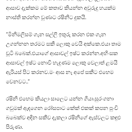
ආසාව දැක්කම මේ කතාව කියන්න අවුරුදු හයක්ම
නාස්ති කරන්න වුණාට රෂිනිට දුකයි.
“මිනිමලිසම් ගැන සල්ලි ඉතුරු කරන එක ගැන
උගන්නන තරමට සකී ලොකු වෙයි අක්කෙ.එයා තාම
චූටි බබෙක්.එයාගේ ආසාවල් ඉෂ්ට කරන්න.අහිංසක
ආසාවල් ඉෂ්ට නොවී හැදුණම ලොකු වෙලාත් ළමයි
ඇරියස් පිට කරනව.මං ආස නෑ අපේ සකීට එහෙම
වෙනවට..”
රෂිනි එහෙම කියලා සාලෙට යන්න ගියා.සුරංගනා
ගවුමක් ඇඳගෙන රෝසපාට කේක් එකක් කපන පුංචි
බබෙක්ව අඳින සකීව දැකලා රෂිනිගේ ඇස්වලට කඳුළු
පිරුණා.