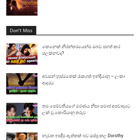
Don't Miss
කෙනෙක් නිරන්තරයෙන්ම ඔබව පහත් කර
සලකනවද?
අවසන් හුස්මතෙක් රැකගත් ඉන්දියානු – ලංකා
ආදරය
තම පෙම්වතියගේ මරණය නිසා සමාජ අපවාදයට
ලක් වූ කොරියානු තරුව
නැවත ඉපදීම ඇත්තක් බව ඔප්පු කල Dorothy