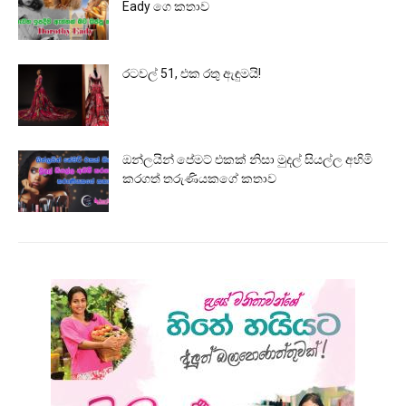
Eady ගෙ කතාව
රටවල් 51, එක රතු ඇඳුමයි!
ඔන්ලයින් පේමට් එකක් නිසා මුදල් සියල්ල අහිමි
කරගත් තරුණියකගේ කතාව