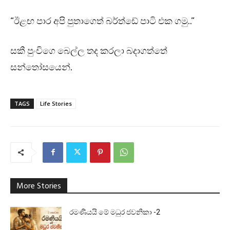
“ඊළඟ පාර අපි පුතාගෙත් බර්ත්ඩේ පාටි එක ගමු..”
සකී පුංචිගෙ බෙල්ල තද කරලා බදාගත්තේ
සන්තෝසයෙන්.
TAGS
Life Stories
More Stories
රමණීයයි මේ මධුර ජවනිකා -2