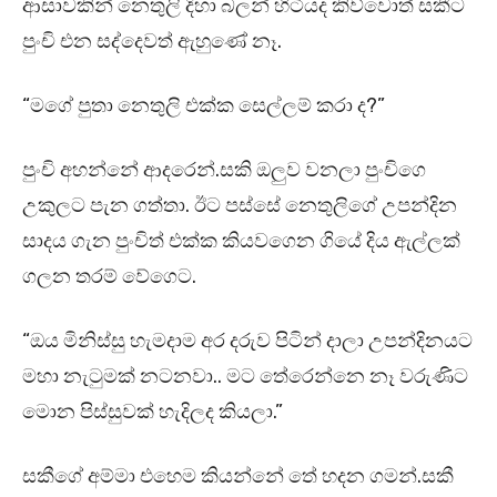
ආසාවකින් නෙතුලි දිහා බලන් හිටියද කිව්වොත් සකීට
පුංචි එන සද්දෙවත් ඇහුණේ නෑ.
“මගේ පුතා නෙතුලි එක්ක සෙල්ලම් කරා ද?”
පුංචි අහන්නේ ආදරෙන්.සකි ඔලුව වනලා පුංචිගෙ
උකුලට පැන ගත්තා. ඊට පස්සේ නෙතුලිගේ උපන්දින
සාදය ගැන පුංචිත් එක්ක කියවගෙන ගියේ දිය ඇල්ලක්
ගලන තරම් වේගෙට.
“ඔය මිනිස්සු හැමදාම අර දරුව පිටින් දාලා උපන්දිනයට
මහා නැටුමක් නටනවා.. මට තේරෙන්නෙ නෑ වරුණිට
මොන පිස්සුවක් හැදිලද කියලා.”
සකීගේ අම්මා එහෙම කියන්නේ තේ හදන ගමන්.සකී