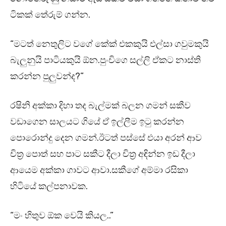
ටිකක් තේරුම් ගන්න.
“මටත් නෙතුලිට වගේ කේක් එකකුයි එල්සා ගවුමකුයි
බැලුනුයි පාටියකුයි ඕන.පුංචිගෙ සල්ලි ඒකට නාස්ති
කරන්න පුලුවන්ද?”
රෂිනි අක්කා දිහා තද බැල්මක් බලන ගමන් සකීව
වඩාගෙන සාලයට ගියේ ඒ ඉල්ලීම ඉටු කරන්න
පොරොන්දු දෙන ගමන්.ඊටත් පස්සේ එයා අරන් ආව
චිත්‍ර පොත් සහ පාට සකීට දීලා චිත්‍ර අඳින්න ඉඩ දීලා
ආයෙම අක්කා ගාවට ආවා.සකීගේ අම්මා රසිකා
හිටියේ කල්පනාවක.
“මං හිතුව ඕක වෙයි කියල..”