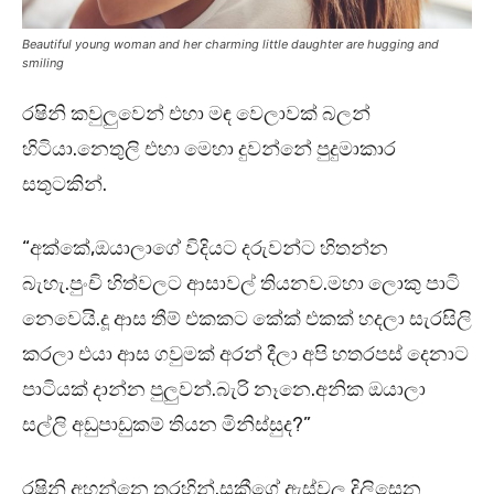
Beautiful young woman and her charming little daughter are hugging and
smiling
රෂිනි කවුලුවෙන් එහා මඳ වෙලාවක් බලන්
හිටියා.නෙතුලි එහා මෙහා දුවන්නේ පුදුමාකාර
සතුටකින්.
“අක්කේ,ඔයාලාගේ විදියට දරුවන්ට හිතන්න
බැහැ.පුංචි හිත්වලට ආසාවල් තියනව.මහා ලොකු පාටි
නෙවෙයි.දූ ආස තීම් එකකට කේක් එකක් හදලා සැරසිලි
කරලා එයා ආස ගවුමක් අරන් දීලා අපි හතරපස් දෙනාට
පාටියක් දාන්න පුලුවන්.බැරි නෑනෙ.අනික ඔයාලා
සල්ලි අඩුපාඩුකම් තියන මිනිස්සුද?”
රෂිනි අහන්නෙ තරහින්.සකීගේ ඇස්වල දිලිසෙන