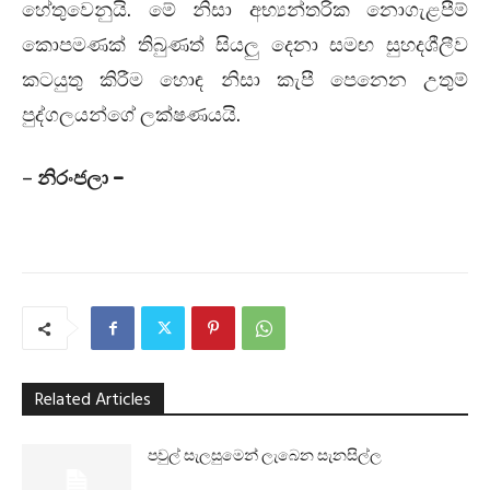
හේතුවෙනුයි. මේ නිසා අභ්‍යන්තරික නොගැළපීම්
කොපමණක් තිබුණත් සියලු දෙනා සමඟ සුහදශීලීව
කටයුතු කිරීම හොඳ නිසා කැපී පෙනෙන උතුම්
පුද්ගලයන්ගේ ලක්ෂණයයි.
–
නිරංජලා –
Related Articles
පවුල් සැලසුමෙන් ලැබෙන සැනසිල්ල