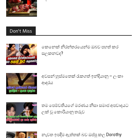
Don't Miss
කෙනෙක් නිරන්තරයෙන්ම ඔබව පහත් කර
සලකනවද?
අවසන් හුස්මතෙක් රැකගත් ඉන්දියානු – ලංකා
ආදරය
තම පෙම්වතියගේ මරණය නිසා සමාජ අපවාදයට
ලක් වූ කොරියානු තරුව
නැවත ඉපදීම ඇත්තක් බව ඔප්පු කල Dorothy