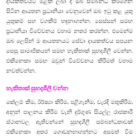
දායකත්වයට මිළක් ලබා දී ඔබ සම්බන්ධ කරගෙන
සිටින ආයතන ප්‍රධානියා වෙනුවෙන් ඔබ ඉටු කළ යුතු
යුතුකම් සහ වගකීම් හඳුනාගන්න. සෙස්සන් සමඟ
ප්‍රධානියා විවේචනය වහාම නතර කරන්න. එමෙන්ම
ඔබ ලෙසින් ම ආයතනයට සේවා දායකත්වය සපයන
සෙසු සාමාජිකයන් සමඟ හැකිතාක් සුහදශීලී වෙන්න.
එකිනෙකා සමඟ ඔවුන් විවේචනය කිරීමත් වහාම
නවත්වන්න.
හැකිතාක් සුහදශීලී වන්න
කේලම් කීම, ඊර්ෂ්‍යා කිරීම, පළිගැනීම, වැරදි මතුකිරීම,
අනුන් පාලනය කිරීම වැනි දුර්ගුණ සියල්ල රාජකාරී
ස්ථානවල ඇතිවන්නේ සුහදශීලී සම්බන්ධතාවක්
එකිනෙකා අතර ගොඩනඟාගන්නට අසමත් වීම