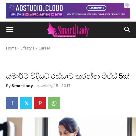
Home
Lifestyle
Career
ස්මාර්ට් විදියට රස්සාව කරන්න ටිප්ස් 5ක්
By
Smartlady
අගෝස්තු 15, 2017