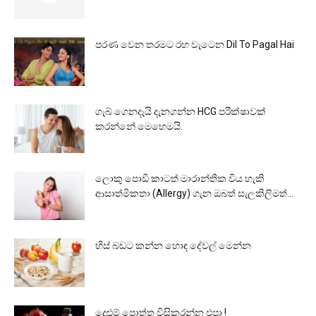
පරණ වෙන තරමට රහ වැටෙන Dil To Pagal Hai
ගැබ් ගෙනදැයි දැනගන්න HCG පරීක්ෂාවක්
කරන්නේ මෙහෙමයි.
ලොකු පොඩි කාටත් මාරාන්තික විය හැකි
ආසාත්මිකතා (Allergy) ගැන ඔබත් සැලකිලිමත්...
හිස් බඩට කන්න හොඳ දේවල් මෙන්න
දෙළුම් පොත්ත විසිකරන්න එපා !