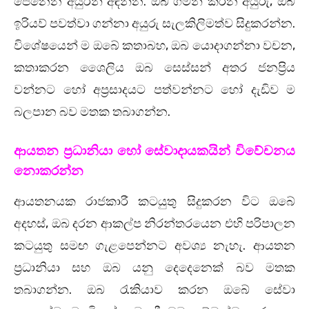
පෙනෙන අයුරින් අඳින්න. ඔබ ගමන් කරන අයුරු, ඔබ
ඉරියව් පවත්වා ගන්නා අයුරු සැලකිලිමත්ව සිදුකරන්න.
විශේෂයෙන් ම ඔබේ කතාබහ, ඔබ යොදාගන්නා වචන,
කතාකරන ශෛලිය ඔබ සෙස්සන් අතර ජනප්‍රිය
වන්නට හෝ අප්‍රසාදයට පත්වන්නට හෝ දැඩිව ම
බලපාන බව මතක තබාගන්න.
ආයතන ප්‍රධානියා හෝ සේවාදායකයින් විවේචනය
නොකරන්න
ආයතනයක රාජකාරී කටයුතු සිදුකරන විට ඔබේ
අදහස්, ඔබ දරන ආකල්ප නිරන්තරයෙන එහි පරිපාලන
කටයුතු සමඟ ගැළපෙන්නට අවශ්‍ය නැහැ. ආයතන
ප්‍රධානියා සහ ඔබ යනු දෙදෙනෙක් බව මතක
තබාගන්න. ඔබ රැකියාව කරන ඔබේ සේවා