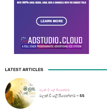
LATEST ARTICLES
මලක් වී යළි පිපෙන්නම්
මලක් වී යළි පිපෙන්නම් – 55