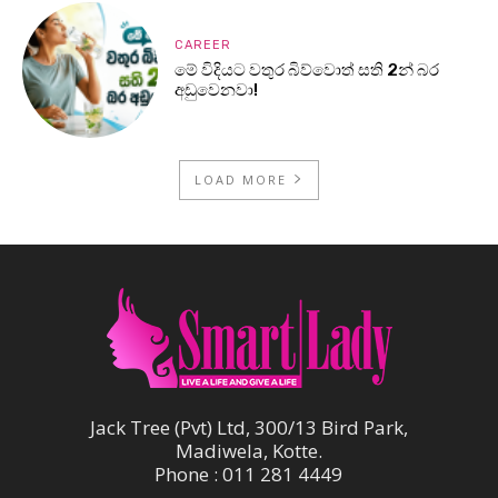
CAREER
මේ විදියට වතුර බිව්වොත් සති 2න් බර
අඩුවෙනවා!
LOAD MORE
Jack Tree (Pvt) Ltd, 300/13 Bird Park,
Madiwela, Kotte.
Phone : 011 281 4449