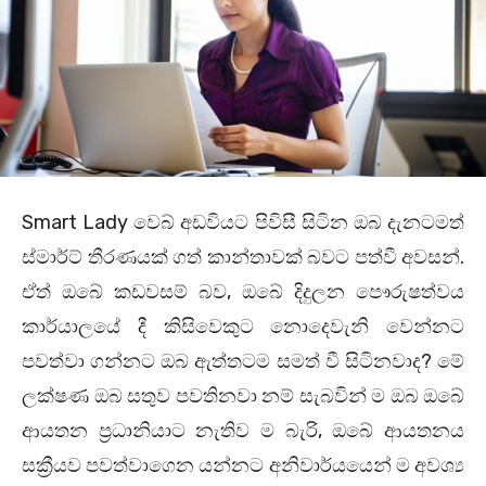
Smart Lady වෙබ් අඩවියට පිවිසී සිටින ඔබ දැනටමත්
ස්මාර්ට් තීරණයක් ගත් කාන්තාවක් බවට පත්වී අවසන්.
ඒත් ඔබේ කඩවසම් බව, ඔබේ දිදුලන පෞරුෂත්වය
කාර්යාලයේ දී කිසිවෙකුට නොදෙවැනි වෙන්නට
පවත්වා ගන්නට ඔබ ඇත්තටම සමත් වී සිටිනවාද? මේ
ලක්ෂණ ඔබ සතුව පවතිනවා නම් සැබවින් ම ඔබ ඔබේ
ආයතන ප්‍රධානියාට නැතිව ම බැරි, ඔබේ ආයතනය
සක්‍රීයව පවත්වාගෙන යන්නට අනිවාර්යයෙන් ම අවශ්‍ය