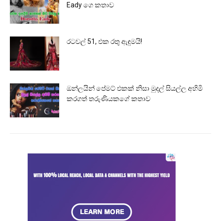
Eady ගෙ කතාව
රටවල් 51, එක රතු ඇඳුමයි!
ඔන්ලයින් පේමට් එකක් නිසා මුදල් සියල්ල අහිමි
කරගත් තරුණියකගේ කතාව