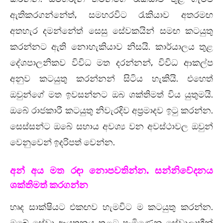
ඇතිකරගන්නේත්, සමහරවිට රැකියාව අතරමඟ
අතහැර දමන්නේත් සෙසු සේවකයින් සමඟ කටයුතු
කරන්නට ඇති නොහැකියාව නිසයි. කාර්යාලය තුළ
දේශපාලනිකව විවිධ මත දරන්නන්, විවිධ ආකල්ප
අනුව කටයුතු කරන්නන් සිටිය හැකියි. එහෙත්
ඔවුන්ගේ මත ඉවසන්නට ඔබ ශක්තිමත් විය යුතුමයි.
ඔබේ රාජකාරී කටයුතු නිවැරදිව අප්‍රමාදව ඉටු කරන්න.
සෙස්සන්ට ඔබේ සහාය අවශ්‍ය වන අවස්ථාවල ඔවුන්
වෙනුවෙන් ඉදරිපත් වෙන්න.
අන් අය මත රඳා නොපවතින්න. සන්නිවේදනය
ශක්තිමත් කරගන්න
හෘද සාක්ෂියට එකඟව හැමවිට ම කටයුතු කරන්න.