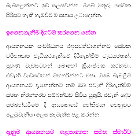
බැබළෙන්නට ඉඩ සලස්වන්න. ඔබේ මිතුරු සේවක
පිරිසට හැකි හැමවිට ම සහාය ලබාදෙන්න.
ඉගෙනගැනීම දිගටම කරගෙන යන්න
ආයතනයක සංවර්ධනය රඳාපවත්වාගන්නට සේවක
වටිනාකම වැඩිකරගැනීමේ දිරිගැන්වීම් වැඩසටහන්,
පුහුණු වැඩසටහන් බොහෝ ක්‍රියාත්මක කරනවා.
එවැනි වැඩසටහන් මඟහරින්නට එපා. ඔබේ බැබළීම
ආයතනයට දැනෙන්නට නම් ඔබ එවැනි දිරිගැන්වීම්
සමඟ නිරන්තරව සම්බන්ධව සිටිය යුතුයි. එවැනි දේට
සම්බන්ධවීමේ දී ආයතනයේ අන්තිමයා වෙනුවට
පළමුවැනියා ලෙස කැමැත්ත පළ කරන්න.
දැනුම ආයතනයට ගළපාගෙන සමඟ ස්මාර්ට්