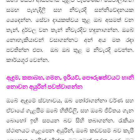
ඔබේ සේවා ආයතනය තුළට පැමිණෙන ‍‍සේවාලාභීන්‍
සමඟ පැහැදිලි සහ නිවැරදි සන්නිවේදනයක
යෙදෙන්න. සේවා දායකත්වය තුළ ඔබ අසමත් වන
තැන්, දුර්වල වන තැන් නිවැරදිව හඳුනාගන්න. ඔබේ
නොහැකියාවන් වසාගන්නට අන් අය මත රඳා
පවතින්න එපා. ඔබ ඔබ තුළ ම නිවැරදි වෙන්න.
කාර්යශූර වෙන්න.
ඇඳුම, කතාබහ, ගමන, ඉරියව්, පෞරුෂත්වයට හානි
නොවන අයුරින් පවත්වාගන්න
ඔබේ ඇඳුමේ ස්වභාවය, ඔබ තෝරාගන්නා වර්ණ සහ
ඒවායේ ගැළපීම ඔබේ හිතිවිලි, සහ ඔබේ ජීවිතය ගැන
බොහෝ ඉඟි සපයන බව සිහි තබාගන්න. රැකියා
ස්ථානයට ගැ‍ළපෙන අයුරින්, ඔබේ කඩවසම් බව කැපී