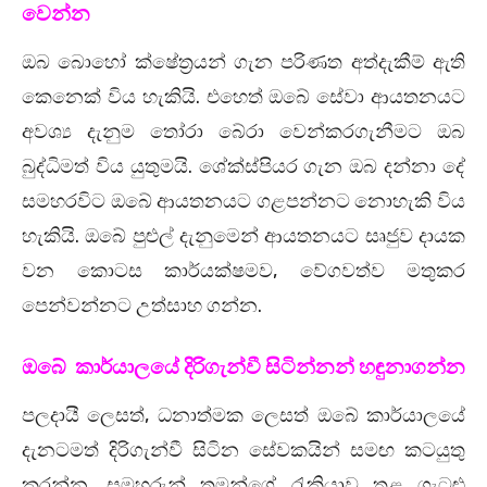
වෙන්න
ඔබ බොහෝ ක්ෂේත්‍රයන් ගැන පරිණත අත්දැකීම් ඇති
කෙනෙක් විය හැකියි. එහෙත් ඔබේ සේවා ආයතනයට
අවශ්‍ය දැනුම තෝරා බේරා වෙන්කරගැනීමට ඔබ
බුද්ධිමත් විය යුතුමයි. ශේක්ස්පියර ගැන ඔබ දන්නා දේ
සමහරවිට ඔබේ ආයතනයට ගළපන්නට නොහැකි විය
හැකියි. ඔබේ පුළුල් දැනුමෙන් ආයතනයට සෘජුව දායක
වන කොටස කාර්යක්ෂමව, වේගවත්ව මතුකර
පෙන්වන්නට උත්සාහ ගන්න.
ඔබේ කාර්යාලයේ දිරිගැන්වී සිටින්නන් හඳුනාගන්න
පලදායී ලෙසත්, ධනාත්මක ලෙසත් ඔබේ කාර්යාලයේ
දැනටමත් දිරිගැන්වී සිටින සේවකයින් සමඟ කටයුතු
කරන්න. සමහරුන් තමන්ගේ රැකියාව තුළ ගැටළු