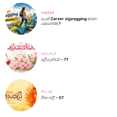
CAREER
ඔයත් Career zigzagging කරන
කෙනෙක්ද?
ඔලියැන්ඩර්
ඔලියැන්ඩර් – 71
ගීතාංජලී
ගීතාංජලී – 07