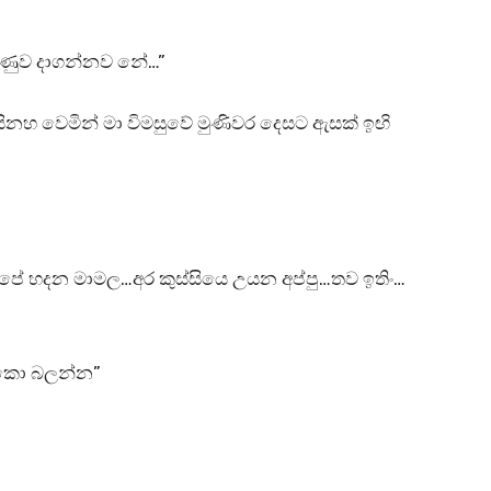
ලණුව දාගන්නව නේ…”
සිනහ වෙමින් මා විමසුවේ මුණිවර දෙසට ඇසක් ඉඟි
පේ හදන මාමල…අර කුස්සියෙ උයන අප්පු…තව ඉතිං…
නකො බලන්න”