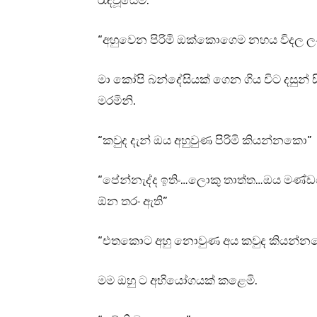
රැඳවූයෙමි.
“අහුවෙන පිරිමි ඔක්කොගෙම නහය විදල 
මා කෝපි බන්දේසියක් ගෙන ගිය විට දසුන් 
මරමිනි.
“කවුද දැන් ඔය අහුවුණ පිරිමි කියන්නකො”
“පේන්නැද්ද ඉතිං…ලොකු තාත්ත…ඔය මණ්ඩ
ඕන තරං ඇති”
“එතකොට අහු නොවුණ අය කවුද කියන්
මම ඔහු ට අභියෝගයක් කළෙමි.