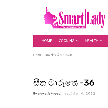
SmartLady
HOME
COOKING
HEALTH
Home
Novels
සීත මාරුතේ
සීත මාරුතේ -36
By
ගංගා ෂයිනි ගමගේ
අගෝස්තු 14, 2022