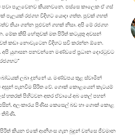
 දැව පවා පැලවෙනව කියනවනෙ. පස්සෙ කාලෙක ඒ ගස්
් පැලයක් රජගහ විදිහට යොදා ගත්ත. පුවක් ගහත්
්ව තියා ගන්න පුළුවන් ගහක් නිසා. අපි මේ රජගහ
 මේක කිසි හේතුවක් මත පිරිත් කටයුතු අවසන්
වත් කඩා නොවැටෙන විදිහට සවි කරන්න ඕනෙ.
වරු. අපි යුගාසන පනවන්නෙ මණ්ඩපේ ප්‍රධාන දොරටුවට
් රජගහට”
බෝධයක් ලබා දුන්නේ ය. මණ්ඩපය තුළ ස්වාමීන්
ුන් පැනවීම සිරිත වේ. ගොක් කොළයෙන් කැටයම්
ලස් හතරක් පිහිටවන අතර ඒවායේ අබ තෙල් පහන්
දෙපසින්, අලංකාරය පිණිස කෙසෙල් බඩ හා ගොක් කොළ
තිබිණි.
පිරිත් කියන එකේ ආනිශංස ගැන බුදුන් වන්සෙ ජීවමාන