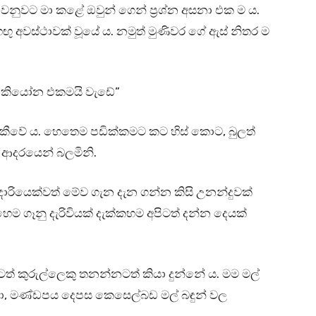
නුවට මා කළේ ඔවුන් ගෙන් ප්‍රශ්න අසනා එක ම ය.
ඟු අවස්ථාවක් වූයේ ය. නමුත් මුණිවර ගේ ඇස් නිතර ම
ා…කියෝන එකමයි වැඩේ”
ේ කීවේ ය. හෙතෙම පඩික්කමට කට හිස් කොට, බුලත්
 ආදරයෙන් බලමිනි.
ාරියෙක්වත් මේව ගැන දැන ගන්න කිසි උනන්දුවක්
ගෑනු දැරිවියක් දැක්කහම අපිටත් දන්න දෙයක්
 කුරුල්ලෙකු තනන්නටත් කියා දුන්නේ ය. මම මල්
තනා, මණ්ඩපය දෙපස කෙසෙල්බඩ මල් බඳුන් වල