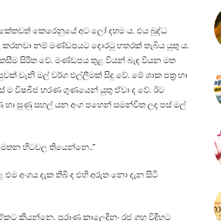
ංකේතවත් කෙරෙනුයේ අට ලෝ දහම ය. එය බුද්ධ
 කරනවා නම් මණ්ඩපයට දොරටු හතරක් තැබිය යුතු ය.
කසීම සිරිත වේ. මණ්ඩපය තුළ වියන් බැඳ වියන මත
පුවක් වැනි මල් වර්ග එල්ලීමක් සිදු වේ. මේ ශාක පත්‍ර හා
ේ ම විෂබීජ හරණ ගුණයෙන් යුතු ඒවා ද වේ. ඊට
තණ හා සුණු සහල් යන අංග පහෙන් සමන්විත ලද පස් මල්
ල මෙතන හිටවල තියෙන්නෙ..”
එම අංගය දැක තිබී ද එහි අරුත නො දැන සිටි
පි ඒකට කියන්නෙ. පුරාණ කාලෙදිනං රජ ගහ විදිහට