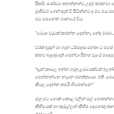
සිතමි. මණ්ඩප තනන්නන්ට උදව් කරනවා වෙ
මුණිවර ගෙන් ඈත් වී සිටින්නට ද මට එය මහ
මට පෙනෙන මානයේ විය.
“මෙයා වැඩක් කරන්න දෙන්නෑ නේද මාම
වරක් දසුන් මා ගැන ධර්මදාස මහතා ට එස
කහට බැඳුණු දත් පෙන්වා සිනහ වූයේ මදෙස
“දැන් කාලෙ ඉන්න ගෑනු ළමයෙක්වත් ඉලන්ද
පෙන්නන්නෙ නෑනෙ මහත්තයො. ඉතිං මෙහෙම 
කියල දෙන්න තමයි හිතෙන්නෙ”
ඔහු මට ගොක් කොළ වලින් මල් ගොතන්නටත්
කිහිපයක් හා කුරුල්ලන් කිහිප දෙනෙකු 