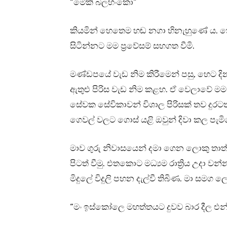
“මේකි බලහංකො”
කියමින් හෙතෙම හඬ නගා හිනැහුණේ ය. ක
සිටින්නට මම ප්‍රවේසම් සහගත වීමි.
මණ්ඩපයේ වැඩ නිම කිරීමෙන් පසු, හෙට දි
ඇතුළු පිරිස වැඩ නිම කළහ. ඒ වෙලාවේ මම ද 
සේවක සේවිකාවන් විශාල පිරිසක් තව දුරටත් 
ගෙවල් වලට ගොස් යළි ඔවුන් දිවා කල පැ
මාව ගුරු නිවාසයෙන් දමා ගෙන ලොකු තාත්ත
පිටත් වීමු. එතකොට මධ්‍යම රාත්‍රිය උදා
මිදුලේ විදුලි පහන දැල්වී තිබිණ. මා සමග 
“මං ඉස්කෝලෙ මහත්තයට දුවව බාර දීල එ