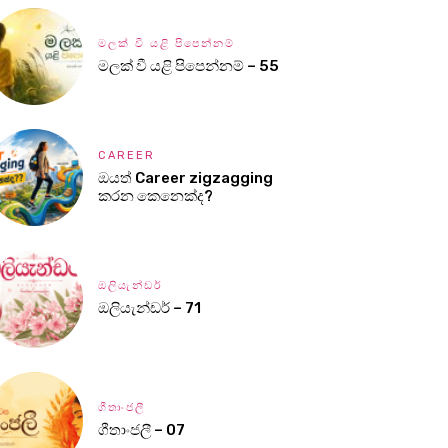
මලක් වී යළි පිපෙන්නම්
මලක් වී යළි පිපෙන්නම් – 55
CAREER
ඔයත් Career zigzagging
කරන කෙනෙක්ද?
ඔලියැන්ඩර්
ඔලියැන්ඩර් – 71
ගීතාංජලී
ගීතාංජලී – 07