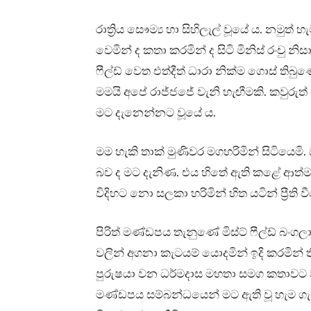
රාත්‍රිය සෞම්‍ය හා සිහිලැල් වූයේ ය. නම
වෙමින් ද කතා කරමින් ද සිටි මිනිස් රංචු නි
ෆීල්ඩ් වෙත එත්දීත් ධාරා නික්ම ගොස් තිබ
මමයි අපේ රාජ්ජජේ වැනි හැඟීමකි. කවුරුත
මට දැනෙන්නට වූයේ ය.
මම හැකි තාක් මුණිවර මගහරිමින් සිටියෙ
බව ද මට දැනිණ. එය හිතේ ඇති කළේ ආත්මා
විදිහට නො සලකා හරිමින් හිත යටින් ප්‍රීති
පිරිත් මණ්ඩපය තැනුණේ මිස්ට් ෆීල්ඩ් බං
වලින් අගනා කැටයම් යොදමින් ඉදි කරමින් ත
පුරුෂයා වන ධර්මදාස මහතා සමග කතාවට වැ
මණ්ඩපය සම්බන්ධයෙන් මට ඇති වූ හැම ගැට