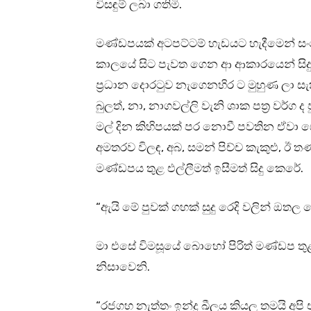
විසඳුම් ලබා ගතිමි.
මණ්ඩපයක් අටපට්ටම් හැඩයට හැදීමෙන් ස
කාලයේ සිට පැවත ගෙන ආ ආකාරයෙන් සිදු
ප්‍රධාන දොරටුව නැගෙනහිර ට මුහුණ ලා සැ
බුලත්, නා, නාගවල්ලි වැනි ශාක පත්‍ර වර්ග ද 
මල් දින කිහිපයක් පර නොවී පවතින ඒවා ස
අමතරව විලඳ, අබ, සමන් පිච්ච කැකුළු, ඊ 
මණ්ඩපය තුළ එල්ලීමත් ඉසීමත් සිදු කෙරේ.
“ඇයි මේ පුවක් ගහක් සුදු රෙදි වලින් ඔත
මා එසේ විමසූයේ බොහෝ පිරිත් මණ්ඩප තුළ 
නිසාවෙනි.
“රජගහ නැත්තං ඉන්ද්‍ර ඛීලය කියල තමයි අ