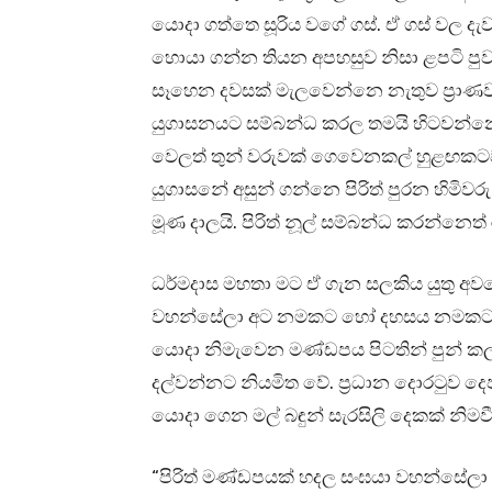
යොදා ගත්තෙ සූරිය වගේ ගස්. ඒ ගස් වල
හොයා ගන්න තියන අපහසුව නිසා ළපටි පුවක
සෑහෙන දවසක් මැලවෙන්නෙ නැතුව ප්‍රාණවත
යුගාසනයට සම්බන්ධ කරල තමයි හිටවන්නෙ.
වෙලත් තුන් වරුවක් ගෙවෙනකල් හුළඟකට
යුගාසනේ අසුන් ගන්නෙ පිරිත් පුරන හිමි
මූණ දාලයි. පිරිත් නූල් සම්බන්ධ කරන්නෙත
ධර්මදාස මහතා මට ඒ ගැන සලකිය යුතු අව
වහන්සේලා අට නමකට හෝ දහසය නමකට අස
යොදා නිමැවෙන මණ්ඩපය පිටතින් පුන් ක
දල්වන්නට නියමිත වේ. ප්‍රධාන දොරටුව 
යොදා ගෙන මල් බඳුන් සැරසිලි දෙකක් නිමවී 
“පිරිත් මණ්ඩපයක් හදල සංඝයා වහන්සේලා 