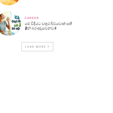
CAREER
මේ විදියට වතුර බිව්වොත් සති
2න් බර අඩුවෙනවා!
LOAD MORE