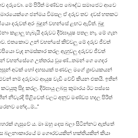
 දරුවො. මේ පිරිත් මණ්ඩප බෞද්ධ සමාජෙට ආවෙ
ුමාරයෙක්ගෙ ජන්මය විමසල ඒ දරුව තව දවස් හතකට
ියො දරුවත් අරං බුදුන් වහන්සේ ළඟට ඇවිත්. බුදු
ාර්ථනා කළාලු හැබැයි දරුවට දීර්ඝායුෂ පතල නෑ. මේ ගැන
ෙනව. එතකොට උන් වහන්සේ කිව්වලු මේ දරුව ජීවත්
්පියො වැඳ නමස්කාර කරල ඇහුවලු දරුවව ජීවත්
බුදුන් වහන්සේගෙ උත්තරය වුණේ…තමන් ගෙ ගෙදර
අසුන් අටක් හෝ දහසයක් පණවල මගේ ශ්‍රාවයකයන්
ළුවන් නම් දරුවාට ආයුෂ වැඩි වේවි කියන එකයි. ඉතින්
ටයුතු සිදු කරල. දීර්ඝායු ලබපු කුමාරය ඊට පස්සෙ
ින් නිවැරදි පිළිවෙත් වලට අනුව මණ්ඩප හදල පිරිත්
රෙනව නේද…ම්…”
පහරක් ගැසුවේ ය. මා ඔහු දෙස බලා සිටින්නට ඇත්තේ
 දෙස බලනාකාරයේ ම ගෞරවයකින් භක්තියකින් කියා