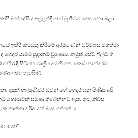
ෝපි බන්දේසිය අල්ලත්දී හෝ මුණිවර දෙස නො බලා
නයේ ඉතිරි කටයුතු කිරීමේ අරමුණෙන් ධර්මදාස මහත්මා
ගෙදර යාමට සූදානම් වුණෙමි. නමුත් මිස්ට් ෆීල්ඩ් හි
එහි රැඳී සිටියහ. රාත්‍රිය මෙහි ගත කොට පාන්දරම
මිණෙන බව පැවසිණ.
ා, දසුන් හා මුණිවර ඔවුන් ගේ ගෙදර යනු පිණිස අපි
 වන්නට හෝරාවක් පමණ තිබෙන්නට ඇත. ගුරු නිවස
ලොකු තාත්තා ද රියෙන් බැස ගත්තේ ය.
න්නංකො”