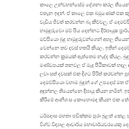
කාලෙ උන්වහන්සේම දේශනා කරල තියෙනව
එතැන ඉඳන්. ඒ කාලෙ එක බමුණෙක් එක ක
වැඩිය ජීවත් කරවන්න බෑ කිව්වලු. ඒ දෙමව්ප
හාමුදුරුවො මව් පිය දෙන්නට දීර්ඝායුෂ ප්‍ර
මව්පියො බුදු හාමුදුරුවන්ගෙන් අහල තිය
වෙන්නෙ තව දවස් හතයි කියල. ඉතින් දෙමව
කරවන්න ක්‍රමයක් ඇත්තෙම නැද්ද කියල. 
මණ්ඩපයක් තනවල ඒ මැද පීඨිකාවක් හදල 
ලවා සත් දවසක් එක දිගට පිරිත් කරවන්න පු
දෙමව්පියො වහාම බුදුන් ගේ උපදෙස් මත ඒ ක
අඳුන්නල තියෙන්නෙ දීඝායු කියන නමින්. ඉත
කිරීමේ ආනිශංස කොහොමද කියන එක තේ
ධර්මදාස මහතා පඩික්කම පුරා බුලත් කෙළ 
විශ්ව විද්‍යාල ආචාර්ය මහාචාර්යවරයෙකු