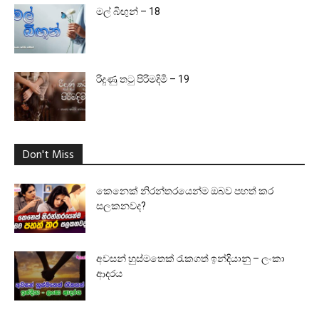
මල් බිඟුන් – 18
රිදුණු තටු පිරිමදිමි – 19
Don't Miss
කෙනෙක් නිරන්තරයෙන්ම ඔබව පහත් කර
සලකනවද?
අවසන් හුස්මතෙක් රැකගත් ඉන්දියානු – ලංකා
ආදරය