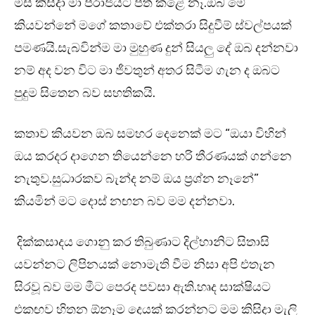
මිස කිසිදා මා පරාජයට පත් කළේ නෑ.ඔබ මේ
කියවන්නේ මගේ කතාවේ එක්තරා සිදුවීම් ස්වල්පයක්
පමණයි.සැබවින්ම මා මුහුණ දුන් සියලු දේ ඔබ දන්නවා
නම් අද වන විට මා ජීවතුන් අතර සිටීම ගැන ද ඔබට
පුදුම සිතෙන බව සහතිකයි.
කතාව කියවන ඔබ සමහර දෙනෙක් මට “ඔයා විහින්
ඔය කරදර දාගෙන තියෙන්නෙ හරි තීරණයක් ගන්නෙ
නැතුව.සුධාරකව බැන්ද නම් ඔය ප්‍රශ්න නෑනේ”
කියමින් මට දොස් නඟන බව මම දන්නවා.
දික්කසාදය ගොනු කර තිබුණාට දිල්හානිට සිතාසි
යවන්නට ලිපිනයක් නොමැති වීම නිසා අපි එතැන
සිරවූ බව මම මීට පෙරද පවසා ඇති.හෘද සාක්ෂියට
එකඟව හිතන ඕනෑම දෙයක් කරන්නට මම කිසිදා මැලි