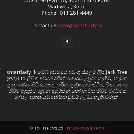
Jack Tree (Pvt) Ltd, 300/13 Bird Park,
Madiwela, Kotte.
Phone : 011 281 4449
Contact us:
info@smartlady.lk
smartlady.lk වෙබ් අඩවියේ අඩංගු සියලුම ලිපි Jack Tree
(Pvt) Ltd ලිඛිත අවසරයකින් තොරව උපුටා ගැනීම, නැවත
ප්‍රකාශණය කිරීම, බෙදාහැරීම, ප්‍රදර්ශනය කිරීම, විකාශනය
කිරීම ඇතුළුව කුමන අයුරකින් හෝ භාවිත කිරීම බුද්ධිමය
දේපල පනත යටතේ සිරදඬුවම් ලැබිය හැකි වරදකි.
© Jack Tree (Pvt) Ltd |
Privacy Policy
|
Terms