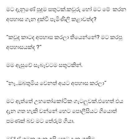
මට දැනුණේ පුදුම සතුටක්.කවුරු හෝ මට මේ කරන
අපහාස ගැන දුක්වී පැමිණිලි කළාවත්ද?
“කවුද කාටද අපහාස කරලා තියෙන්නේ? මට කරපු
අපහාසයක්ද ?”
මම ඇසුවේ සැබෑවටම සතුටකින්.
“නෑ..ඔබතුමිය වෙනත් අයට අපහාස කරලා”
මට ඇත්තේ උභතෝකෝටික ගැටලුවක්.එහෙත් එය
දැන ගත හැකි වන්නේ හෙට පොලීසියට ගියොත්
පමණක් බව මට තේරුම් ගියා.