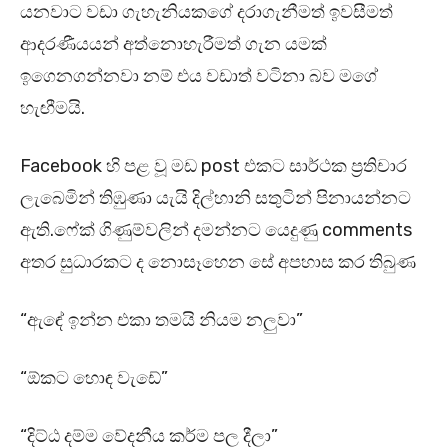
යනවාට වඩා ගැහැනියකගේ දරාගැනීමත් ඉවසීමත්
ආදරණීයයන් අත්නොහැරීමත් ගැන යමක්
ඉගෙනගන්නවා නම් එය වඩාත් වටිනා බව මගේ
හැඟීමයි.
Facebook හි පළ වූ මඩ post එකට සාර්ථක ප්‍රතිචාර
ලැබෙමින් තිඹුණා යැයි දිල්හානි සතුටින් පිනායන්නට
ඇති.ෆේක් ගිණුම්වලින් දමන්නට යෙදුණු comments
අතර සුධාරකට ද නොසෑහෙන සේ අපහාස කර තිබුණ
“ඇඳේ ඉන්න එකා තමයි නියම නලුවා”
“ඕකට හොඳ වැඩේ”
“දිට්ඨ දම්ම වේදනීය කර්ම පල දීලා”