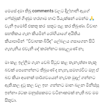
මෙසේ දමා තිබූ comments වලට දිල්හානි ඇගේ
ෆේස්බුක් ගිණුම හරහාම හාට් රියැක්ෂන් මෙන්ම
වැනි ඉමෝජි එකතු කර සතුට පළ කර තිබුණා. විවාහ
සහතිකය ගැන කියමින් රෝගියාගේ අයිතිය
කියාපාමින් “විවාහක බිරිඳ” ලේබලය ගසාගෙන සිටි
ගැහැනිය එවැනි දේ කරන්නට සසැලුණේ නෑ
මා කළ ඉල්ලීම ගැන වෙබ් පිටුව කළ තැනැත්තා තැකූ
බවක් පෙනෙන්නට තිබුණේ ද නැහැ.සමහරවිට ඔහු ඒ
බව කියා අනෙක් පාර්ශවයෙන් නැවත මුදල් ගන්නට
ඇති.කල දුටු කල වල ඉහ ගන්නට මාන බලන මිනිස්සු
ඉන්නා රටක මනුස්සකමට වටිනාකමක් නැති බව මම
සිතුවා.