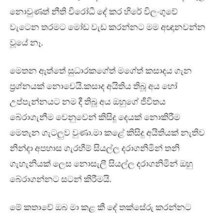
නොවුණත් නීති විරෝධී දේ කර හිරේ විලංගුවේ
වැටෙන තරමට මෝඩ වැඩ කරන්නට මම අඥානවන්න
වූයේ නෑ.
මෙතන ඇත්තේ සුධාරකගේත් මගේත් කසාදය ගැන
ප්‍රශ්නයක් නොවෙයි.කසාද අයිතිය තිබූ අය හෝ
උප්පැන්නයට නම දී තිබූ අය ඔහුගේ ජීවිතය
බේරාගැනීම වෙනුවෙන් කිසිදු දෙයක් නොකිරීම
මෙතැන ගැටලුව වුණා.මා කළේ කිසිදු අයිතියක් නැතිව
නින්දා අපහාස ගැරහීම් සියල්ල දරාගනිමින් තනි
ගැහැනියක් ලෙස නොසැලී සියල්ල දරාගනිමින් ඔහු
බේරාගන්නට සටන් කිරීමයි.
මේ කතාවේ ඔබ මා කළ කී දේ තක්සේරු කරන්නට