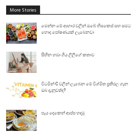
More Stories
මෙන්න මේ ආහාර වලින් ඔබේ හිසකෙස් සහ සමට
හොද පෝෂණයක් ලැබෙනවා
සිහින හඹා ගිය ලිලීගේ කතාව
විටමින් C වලින් ලැබෙන මේ විශ්මිත ප්‍රතිඵල ගැන
ඔබ දැනුවත්ද?
පැය දෙකෙන් ආප්ප හදමු