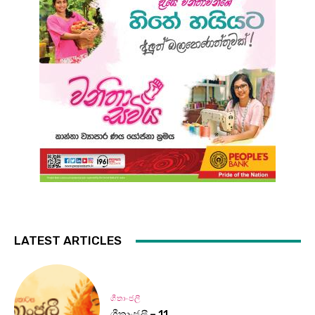
LATEST ARTICLES
ගීතාංජලී
ගීතාංජලී – 11