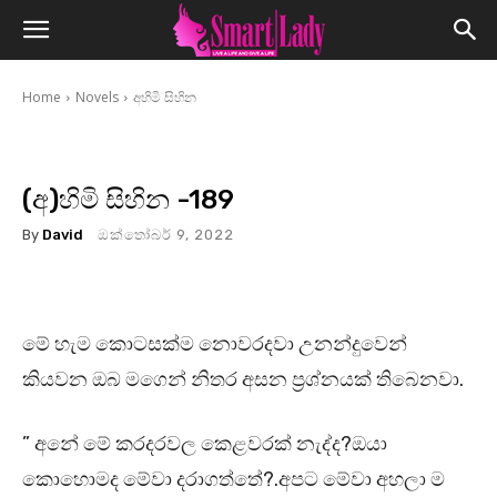
Home
Novels
අහිමි සිහින
(අ)හිමි සිහින -189
By
David
ඔක්තෝබර් 9, 2022
මේ හැම කොටසක්ම නොවරදවා උනන්දුවෙන්
කියවන ඔබ මගෙන් නිතර අසන ප්‍රශ්නයක් තිබෙනවා.
” අනේ මේ කරදරවල කෙළවරක් නැද්ද?ඔයා
කොහොමද මේවා දරාගත්තේ?.අපට මේවා අහලා ම