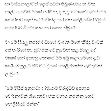
හා මස්සිනාලාටත් දොස් පවරා තිබුණා.එය නැවක
හාල්ගෙනවිත් මිටක් තරම් කැඳ හැදුවා වාගේ වැඩක්.මට
කරන්නට හැකි තරම් නින්දා කර එක පේලියකින් ඔවුන්
තමන්වම විවේචනය කර ගෙන තිබුණා.
මා මේ සියලු කරදර මධ්‍යයේ වුණත් මගේ කිසිදු වැඩක්
අත් හැරියේ නෑ සුධාරක වෙනුවෙන් කළ සියලු දේ
එකක් හෝ අතපසු නොකර මම ඉටු කළා.මෙසේ දැඩි
කාර්යබහුල වී සිටි මට දිනක් පොලිසියකින් ඇමතුමක්
ලැබුණා.
“මේ මිසිස් අනුරාධා ද.?ඔයාට විරුද්ධව අපහාස
චෝදනාවක් තියෙනවා ඒක විභාග කරන්න හෙට
පොලීසියට එන්න”