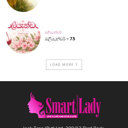
ඔලියැන්ඩර්
ඔලියැන්ඩර් – 73
LOAD MORE