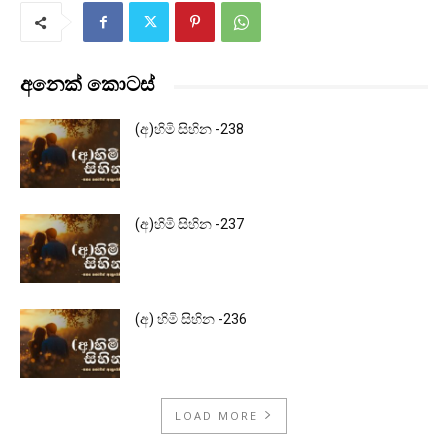
අනෙක් කොටස්
(අ)හිමි සිහින -238
(අ)හිමි සිහින -237
(අ) හිමි සිහින -236
LOAD MORE