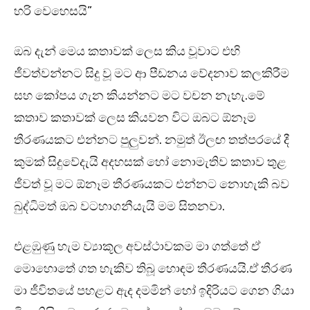
හරි වෙහෙසයි”
ඔබ දැන් මෙය කතාවක් ලෙස කිය වූවාට එහි
ජීවත්වන්නට සිදු වූ මට ආ පීඩනය වේදනාව කලකිරීම
සහ කෝපය ගැන කියන්නට මට වචන නැහැ.මේ
කතාව කතාවක් ලෙස කියවන විට ඔබට ඕනෑම
තීරණයකට එන්නට පුලුවන්. නමුත් ඊලඟ තත්පරයේ දී
කුමක් සිදුවේදැයි අදහසක් හෝ නොමැතිව කතාව තුළ
ජීවත් වූ මට ඕනෑම තීරණයකට එන්නට නොහැකි බව
බුද්ධිමත් ඔබ වටහාගනීයැයි මම සිතනවා.
එළඹුණු හැම ව්‍යාකූල අවස්ථාවකම මා ගත්තේ ඒ
මොහොතේ ගත හැකිව තිබූ හොඳම තීරණයයි.ඒ තීරණ
මා ජීවිතයේ පහළට ඇද දමමින් හෝ ඉදිරියට ගෙන ගියා