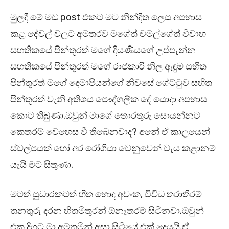
මුලදී මේ මඩ post එකට මට නින්දිත ලෙස අපහාස
කළ දේවල් වලට අමතරව මගේත් චමල්ගේත් විවාහ
සහතිකයේ පින්තූරත් මගේ දියණියගේ උප්පැන්න
සහතිකයේ පින්තූරත් මගේ රාජකාරි නිල ඇඳුම සහිත
පින්තූරත් මගේ දෙමාපියන්ගේ නිවසේ ගේට්ටුව සහිත
පින්තූරත් වැනි අතිශය පෞද්ගලික දේ යොදා අපහාස
කොට තිබුණා.ඔවුන් මාගේ තොරතුරු සොයන්නට
කෙතරම් වෙහෙස වී තිබෙනවාද? අනේ ඒ කාලයෙන්
ස්වල්පයක් හෝ අර රෝගියා වෙනුවෙන් වැය කළානම්
යැයි මට සිතුණා.
මටත් සුධාරකටත් හිත හොඳ අවංක, විවිධ තරාතිරම්
තනතුරු දරන හිතමිතුරන් ඕනෑතරම් සිටිනවා.ඔවුන්
එක දිගට මා අමතමින් අසා සිටියේ එක් දෙයයි.ඒ