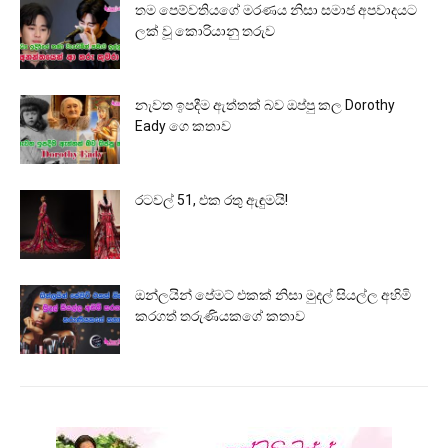
තම පෙම්වතියගේ මරණය නිසා සමාජ අපවාදයට
ලක් වූ කොරියානු තරුව
නැවත ඉපදීම ඇත්තක් බව ඔප්පු කල Dorothy
Eady ගෙ කතාව
රටවල් 51, එක රතු ඇඳුමයි!
ඔන්ලයින් පේමට් එකක් නිසා මුදල් සියල්ල අහිමි
කරගත් තරුණියකගේ කතාව