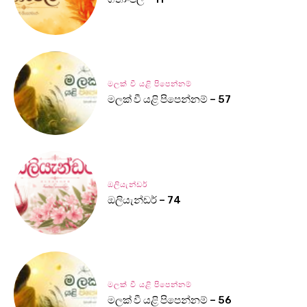
මලක් වී යළි පිපෙන්නම්
මලක් වී යළි පිපෙන්නම් – 57
ඔලියැන්ඩර්
ඔලියැන්ඩර් – 74
මලක් වී යළි පිපෙන්නම්
මලක් වී යළි පිපෙන්නම් – 56