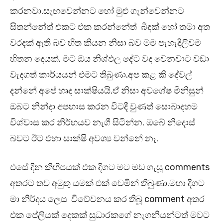
කරනවා.සැඟවෙන්නට හෝ මුළු ගැන්වෙන්නට
සිතන්නේත් එකට එක කරන්නේත් බිඳක් හෝ තමා අත
වරදක් ඇති බව හිත කියන නිසා බව මම පැහැදිලිවම
හිතන දෙයක්. මට ඔය නිශ්ඵල දේට වද වෙනවාට වඩා
වැදගත් කාර්යයන් එමට තිබුණා.අප කළ කී දේවල්
දන්නේ අපේ හෘද සාක්ෂියයි.ඒ නිසා අවශේෂ මිනිසුන්
ඔබට නින්දා අපහාස කරන විටදී වුණත් සොබාදහම
විශ්වාස කර නිර්භයව නැගී සිටින්න. ඔබේ නිදොස්
බවට ඊට එහා සාක්ෂි අවශ්‍ය වන්නේ නෑ.
එසේ දින කිහිපයක් එක දිගට මට මඩ ගැසූ comments
අතරට තව අමුතු යමක් එක් වෙමින් තිබුණා.මහා දිගට
මා නිර්දය ලෙස විවේචනය කර තිබූ comment අතර
එක පේලියක් දෙකක් සුධාරකගේ නැගනියන්ටත් මවට