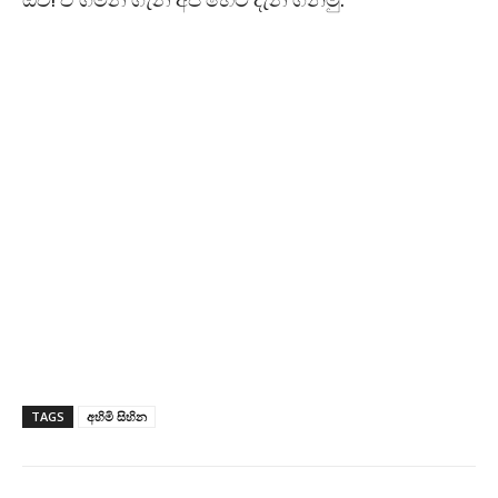
ඔව්! ඒ ගමන ගැන අපි හෙට දැන ගනිමු.
TAGS
අහිමි සිහින