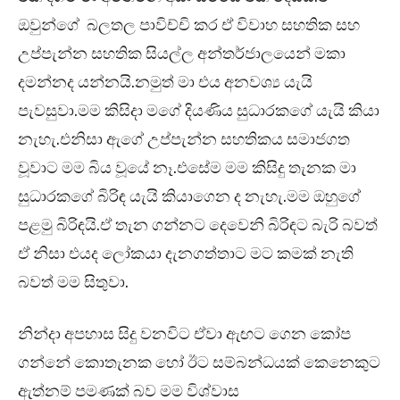
ඔවුන්ගේ බලතල පාවිච්චි කර ඒ විවාහ සහතික සහ
උප්පැන්න සහතික සියල්ල අන්තර්ජාලයෙන් මකා
දමන්නද යන්නයි.නමුත් මා එය අනවශ්‍ය යැයි
පැවසුවා.මම කිසිදා මගේ දියණිය සුධාරකගේ යැයි කියා
නැහැ.එනිසා ඇගේ උප්පැන්න සහතිකය සමාජගත
වූවාට මම බිය වූයේ නෑ.එසේම මම කිසිදු තැනක මා
සුධාරකගේ බිරිඳ යැයි කියාගෙන ද නැහැ.මම ඔහුගේ
පළමු බිරිඳයි.ඒ තැන ගන්නට දෙවෙනි බිරිඳට බැරි බවත්
ඒ නිසා එයද ලෝකයා දැනගත්තාට මට කමක් නැති
බවත් මම සිතුවා.
නින්දා අපහාස සිදු වනවිට ඒවා ඇඟට ගෙන කෝප
ගන්නේ කොතැනක හෝ ඊට සම්බන්ධයක් කෙනෙකුට
ඇත්නම් පමණක් බව මම විශ්වාස