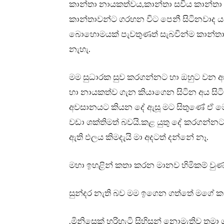
කාන්තා නායකත්වය,කාන්තා සවිය කාන්තා
කාන්තාවන්ට ගරහන විට පෙනී සිටිනවාද 
බොහොමයක් පැවතුණත් සැබවින්ම කාන්තා
නැහැ.
මම සුධාරක සුව කරගන්නට හා ඔහුට වන අසා
හා නායකත්ව ගැන කියාගෙන සිටින අය සිට
අවසානයට කියන දේ ඇසූ මට සිතුණේ ඒ ම
වඩා ශක්තිමත් බවයි.කළ යුතු දේ කරගන්න
ඇති ඵලය කිමදැයි මා අදටත් දන්නේ නෑ.
මහා ඉහළින් කතා කරන මානව හිමිකම් වුණ
සුන්දර නැති බව මම ඉගෙන ගත්තේ මගේ ක
.මිනිසෙක් හරිහැටි සිහිසන් නොමැතිව ත