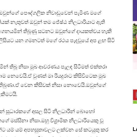
් ඔවුන්ගේ පෞද්ගලික නිවාඩුවෙන් පැමිණ මගේ
තියක් නැතුවත් ඔවුන් තම ජේෂ්ඨ නිලධාරියාට ඇති
ගෙනයමින් තිබූණු සටනට ඔවුන්ගේ දායකත්වය හැකි
පොලිසියට යන ගමනටත් මගේ රථය පැදවූයේ අප ළඟ සිටි
න් තිබූ නිසා මුඛ ආවරණය පැලඳ සිටීමත් එක්තරා
ම නෙවෙයි.ඒ වුණත් මා රියදුරාට කිසිවිටෙක මුඛ
බුණා.ඒ වෙන කිසිවක් නිසා නොවෙයි.ඔවුන්ගේ
කීමටයි.
ටන් සුධාරකගේ අසල සිටි නිලධාරීන් බොහෝ
මස්සිනා නිසා.ඔහු විශ්‍රාමික නිලධාරියෙකු වූ
L
වන්ට යම් යම් අපහසුතාවලට ලක්වන සේ කටයුතු කර