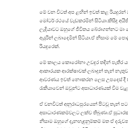
මේ වන විටත් අප ළඟින් ඉවත් කළ රියදුරන
මෝටර් රථයේ වැඩකරමින් සිටියා.කිසිදු අයි
ලැදියාවට ඔහුගේ ජීවිතය බේරාගන්නට මා 
අයුරින් ලබාදෙමින් සිටියා.ඒ නිසාම මේ 
රියදුරෙක්.
මේ කාලය කොරෝනා උවදුර තදින් පැතිර යමි
ආකාරයක ආරක්ෂාවක් ලබාදුන් තැන් නැතුවා
ආවරණය ඉවත් නොකරන ලෙස උපදෙස් දී ති
රැකියාවෙන් ඔවුන්ට අසාධාරණයක් වීම වැළ
ඒ වනවිටත් අනුරාධපුරයෙන් පිටවූ තැන් ප
අසාධාරණකම්වලට ලක්ව තිබුණා.ඒ සුධාරකගේ 
නිසාම ඔහුගේ දැනහැඳුනුම්කම් මත ඒ දරු