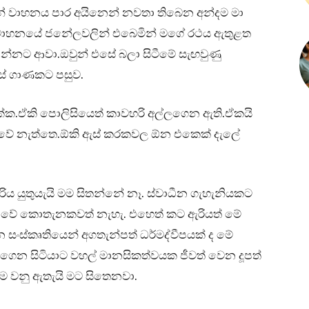
ුන් වාහනය පාර අයිනෙන් නවතා තිබෙන අන්දම මා
 දෙනා වාහනයේ ජනේලවලින් එබෙමින් මගේ රථය ඇතුළත
එන්නට ආවා.ඔවුන් එසේ බලා සිටීමේ සැඟවුණු
් ගාණකට පසුව.
එක්ක.ඒකි පොලිසියෙත් කාවහරි අල්ලගෙන ඇති.ඒකයි
ිව්වේ නැත්තෙ.ඕකි ඇස් කරකවල ඕන එකෙක් දැලේ
සිරිය යුතුයැයි මම සිතන්නේ නෑ. ස්වාධීන ගැහැනියකට
ලොවේ කොතැනකවත් නැහැ. එහෙත් කට ඇරියත් මේ
 සංස්කෘතියෙන් අගතැන්පත් ධර්මද්වීපයක් ද මේ
ෙන සිටියාට වහල් මානසිකත්වයක ජීවත් වෙන දූපත්
යම වනු ඇතැයි මට සිතෙනවා.