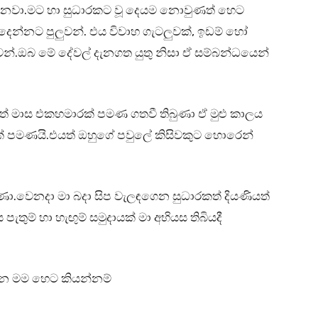
කරනවා.මට හා සුධාරකට වූ දෙයම නොවුණත් හෙට
ෙන්නට පුලුවන්. එය විවාහ ගැටලුවක්, ඉඩම් හෝ
ුවන්.ඔබ මේ දේවල් දැනගත යුතු නිසා ඒ සම්බන්ධයෙන්
් මාස එකහමාරක් පමණ ගතවී තිබුණා ඒ මුළු කාලය
ක් පමණයි.එයත් ඔහුගේ පවුලේ කිසිවකුට හොරෙන්
ණා.වෙනදා මා බදා සිප වැලඳගෙන සුධාරකත් දියණියත්
 පැතුම් හා හැඟුම් සමුදායක් මා අභියස තිබියදී
න මම හෙට කියන්නම්