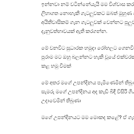
ඉන්නවා නම් වටින්නේයැයි මම විශ්වාස 
ලිහාගත නොහැකි ගැටලුවකට ඔබත් මුහුණ ද
අයිතිවාසිකම් ගැන ගැටලුවක් වෙන්නට පුල
දැනුවත්භාවයක් ඇති කරගන්න.
මේ වනවිට සුධාරක හමුදා රෝහලට ගෙනවිත
පුරාම මට ඔහු බලන්නට හැකි වූයේ එක්වර
කළ හමු වීමක්
මේ අතර මගේ උපන්දිනය පැමිණෙමින් තිබු
සැමරූ මගේ උපන්දිනය අද කැඩී බිඳී විසිරී ගිය
උදාවෙමින් තිබුණා
මගේ උපන්දිනයට මම මොකද කළේ? ඒ ගැ