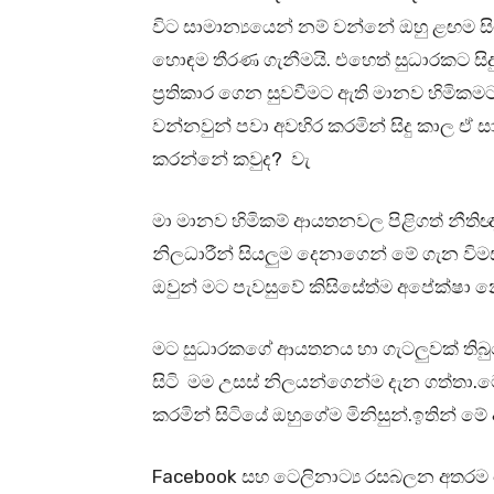
විට සාමාන්‍යයෙන් නම් වන්නේ ඔහු ළඟම ස
හොඳම තීරණ ගැනීමයි. එහෙත් සුධාරකට සිදුව
ප්‍රතිකාර ගෙන සුවවීමට ඇති මානව හිමිකමට 
වන්නවුන් පවා අවහිර කරමින් සිදු කාල ඒ ස
කරන්නේ කවුද? වැ
මා මානව හිමිකම් ආයතනවල පිළිගත් නීති
නිලධාරීන් සියලුම දෙනාගෙන් මේ ගැන විම
ඔවුන් මට පැවසුවේ කිසිසේත්ම අපේක්ෂා
මට සුධාරකගේ ආයතනය හා ගැටලුවක් තිබ
සිටි මම උසස් නිලයන්ගෙන්ම දැන ගත්තා.ම
කරමින් සිටියේ ඔහුගේම මිනිසුන්.ඉතින් මේ
Facebook සහ ටෙලිනාට්‍ය රසබලන අතරම 