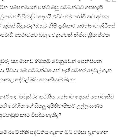
ිටින සමීපතමයන් එක්වී ඔහු සම්බන්ධව ගතහැකි
ූයේ එහි විරුද්ධ දෙයයි.එවිට එම රෝගියාට අවශ්‍ය
කුමක් සිදුවේද?ඔහුට නිසි ප්‍රතිකාර කරන්නට ඉදිරිපත්
ාපරාධී අපරාධයට ඔහු වෙනුවෙන් නීතිය ක්‍රියාත්මක
ඥවරු සහ මානව හිමිකම් වෙනුවෙන් පෙනීසිටින
සා සිටියා.මේ සම්බන්ධයෙන් ඇති සමහර දේවල් ගැන
 නොකළ දේවල් බව නොකියාම බැහැ.
ුණේ නෑ. ඔවුන්ටද කරකියාගන්නට දෙයක් නොමැතිව
ෙහි රෝගියාගේ සියලු අයිතිවාසිකම් උල්ලංඝණය
 අවනඩුව කාට විසඳිය හැකිද?
මේ රටේ නීති පද්ධතිය ගැනත් ඔබ විමසා දැනගෙන