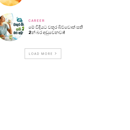
CAREER
මේ විදියට වතුර බිව්වොත් සති
2න් බර අඩුවෙනවා!
LOAD MORE