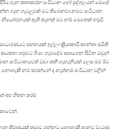
 දිරිය ගැන කතාකරන සංවිධාන හෝ පුද්ගලයන් මෙසේ
යන්න ගැන ගැටලුවක් මට තිබෙනවා.නමට සංවිධාන
 නියෝජනයක් ඇති තැනක් මට නම් මෙතෙක් හමුවී
ධාරණයට සහනයක් ඉල්ලා ක්‍රියාකාරී කාන්තා සමිති
ි ආයතන හමුවට ගියා. හැමදේම අසාගෙන සිටින ඔවුන්
ොන සංවිධානයටත් වඩා තනි ගැහැනියක් ලෙස මම ඊට
ට නොහැකි නම් කරන්නේ ද නැත්නම් සංවිධාන වලින්
ත් අප හිතන තරම්
තාවෙන්.
මා ගැන තීරණයක් තමාට ගන්නට නොහැකි තැනට වැටුණු