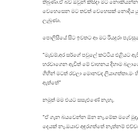
තිබුණා.ඒ බව ඔවුන් කිසිදා මට නොකියන
වෙහෙසෙන මට තවත් වෙහෙසක් නොදිය යුතු
ලැබුණා.
පොලිසියේ සිට ඉවතට ආ මට රියදුරා පැවසු
“මැඩම්,අර සර්ගේ පවුලේ කට්ටිය එළියට ඇ
හරවාගෙන ඇවිත් මේ වාහනය දිහාම බලාග
ගිහින් මටත් රවලා මොනවද ලියාගත්තා.මං
ඇත්තේ”
නමුත් මම එයට සසැළුණේ නැහැ.
“ඒ ගැන බයවෙන්න ඕන නෑ.මේක මගේ මුදලින
දෙයක් නෑ.ඔයාව අඳුරගත්තේ නැත්නම් එච්ච