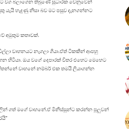
්නට වග බලාගෙන තිබුණේ සුධාරක වෙනුවෙන්
 යැයි හැදුණු නිසා බව මට පසුව දැනගන්නට
වේ අමුතුම කතාවක්.
විල්ලා වාහනයට නැගලා ගියා.ඒත් ටිකකින් ආපහු
ෙන හිටියා. ඔය වගේ දෙපාරක් විතර එහෙට මෙහෙට
 හිතන්නේ වාහනේ නම්බර් එක තමයි ලියාගන්න
් ගත් මගේ වාහනේ.ඒ මිනිස්සුන්ට කරන්න පුලුවන්
රයි”