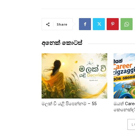
Share
අනෙක් කොටස්
මලක් වී යළි පිපෙන්නම් – 55
ඔයත් Care
කෙනෙක්ද
L