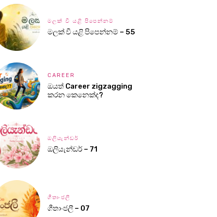
මලක් වී යළි පිපෙන්නම්
මලක් වී යළි පිපෙන්නම් – 55
CAREER
ඔයත් Career zigzagging
කරන කෙනෙක්ද?
ඔලියැන්ඩර්
ඔලියැන්ඩර් – 71
ගීතාංජලී
ගීතාංජලී – 07