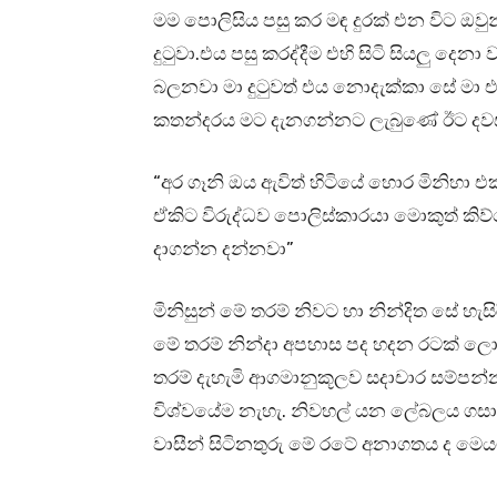
මම පොලිසිය පසු කර මඳ දුරක් එන විට ඔව
දුටුවා.එය පසු කරද්දීම එහි සිටි සියලු
බලනවා මා දුටුවත් එය නොදැක්කා සේ මා 
කතන්දරය මට දැනගන්නට ලැබුණේ ඊට දවස
“අර ගෑනි ඔය ඇවිත් හිටියේ හොර මිනිහා 
ඒකිට විරුද්ධව පොලිස්කාරයා මොකුත් ක
දාගන්න දන්නවා”
මිනිසුන් මේ තරම් නිවට හා නින්දිත සේ හැ
මේ තරම් නින්දා අපහාස පද හදන රටක් 
තරම් දැහැමි ආගමානුකූලව සදාචාර සම්පන්න
විශ්වයේම නැහැ. නිවහල් යන ලේබලය ගසාග
වාසීන් සිටිනතුරු මේ රටේ අනාගතය ද මෙ