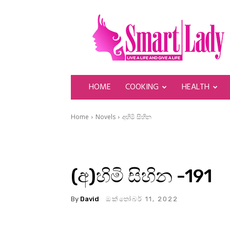
SmartLady
HOME
COOKING
HEALTH
Home
Novels
අහිමි සිහින
(අ)හිමි සිහින -191
By
David
ඔක්තෝබර් 11, 2022