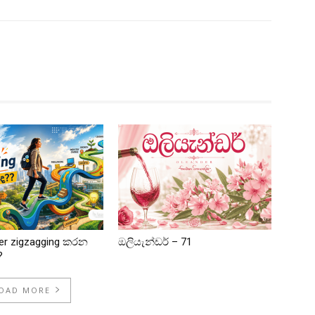
er zigzagging කරන
ඔලියැන්ඩර් – 71
?
OAD MORE