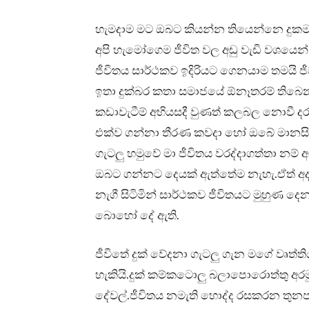
හැමදාම මට ඔබට කියන්න තියෙන්නෙ දුකම 
අපි හැමෝගෙම ජීවිත වල අඩු වැඩි වශයෙන්
ජීවිතය සාර්ථකව ඉදිරියට ගෙනයාම තමයි
ඉතා දුක්බර කතා සමාජයේ ඕනෑතරම් තිබෙ
කඩාවැටීම් අභියසදී වුණත් කලබල නොවී 
එක්ව ගන්නා තීරණ කවදා හෝ ඔබේ මානසික 
ගැටලු හමුවේ මා ජීවිතය වරද්දාගත්තා නම්
ඔබට ගන්නට දෙයක් ඇත්තේම නැහැ.ඒත් අද 
නැගී සිටිමින් සාර්ථකව ජීවිතයට මුහුණ
බොහෝ දේ ඇති.
ජීවිතේ දුක් වේදනා ගැටලු ගැන මගේ වෘත්ත
හැකියි.දුක් කම්කටොලු බලාපොරොත්තු අරම
දේවල්.ජීවිතය නමැති හොද්ද රසකරන තුන