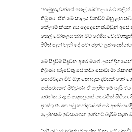
“හාමුදුරුවන්ගේ තෙල් බෝතලය මට කලින්
තිබුණා. ඒත් මේ කාලය වනවිට ඔහු ළඟ තබ
කේලාම් කියන අය දෙදෙනෙක්.ඔවුන් අපේ 
තෙල් බෝතලය තබා මට දේශීය වෙදමහතුන්
පිරිත් පැන් වැනි දේ පවා ඔහුට ලබාදෙන්න
මේ සිදුවීම් සිදුවන අතර මගේ උපන්දිනයෙ
තිබුණා.දරුවෙකු සේ කවා පොවා මා රැ
පොරබදන විට ඔහු නොදැක දවසක් හෝ ගෙ
තත්පරයකම පිච්චුණා.ඒ හැඟීම මේ යැයි ම
කරන්නට ඇති අකුසලයක් ගෙවමින් සිටියා. ද
දහස්ගුණයක පවු කන්දරාවක් මේ ආත්මයේදීත්
ලෝභකම ඉවසාගෙන ඉන්නට බැරිම තැන මම
“සර් මට සුධාරකව බලන්න ඕනෑ. මේ වනවි