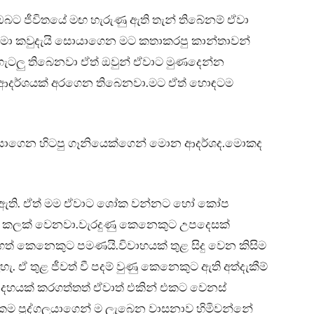
බට ජීවිතයේ මඟ හැරුණු ඇති තැන් තිබේනම් ඒවා
 මා කවුදැයි සොයාගෙන මට කතාකරපු කාන්තාවන්
ැටලු තිබෙනවා ඒත් ඔවුන් ඒවාට මුණදෙන්න
 ආදර්ශයක් අරගෙන තිබෙනවා.මට ඒත් හොඳටම
 තියාගෙන හිටපු ගෑනියෙක්ගෙන් මොන ආදර්ශද.මොකද
් ඇති. ඒත් මම ඒවාට ශෝක වන්නට හෝ කෝප
 කලක් වෙනවා.වැරදුණු කෙනෙකුට උපදෙසක්
ගත් කෙනෙකුට පමණයි.විවාහයක් තුළ සිදු වෙන කිසිම
 ඒ තුළ ජීවත් වී පදම් වුණු කෙනෙකුට ඇති අත්දැකීම්
 දහයක් කරගත්තත් ඒවාත් එකින් එකට වෙනස්
කම පුද්ගලයාගෙන් ම ලැබෙන වාසනාව හිමිවන්නේ