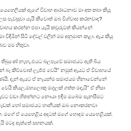
යෙහෙලියක් ඇගේ විවාහ ආරාධනාව මා අත තබා කියූ
ස පැවසුවා යැයි කීවොත් ඔබ විශ්වාස කරනවාද?
ාහය කරන්න එපා යැයි කවුරුවත් කියන්නේ
මා විඳිමින් සිටි දේවල් වලින් මම අනුමාන කළා. ඇය කියූ
ව මම හිතුවා.
 තිබුණේ නැහැ.එයට බලපෑවේ සමාජයට ඇති බිය
ැන් බෑ කිව්වොත් ලැජ්ජ වෙයි” නමුත් ඇයට ඒ විවාහයේ
මණයි. දැන් ඇයට ඒ නෑයන්ම සමාජයම හිනාවෙන්නේ
වෙයි කියල,මහලොකු මගුලක් ගත්ත මදැයි” ඒ නිසා
ඕනෑවට වඩා හිතන්නට නොයා ඉඳීම ඔබේම සැනසීමට
අවැඩක් හෝ සමාජයට හානියක් ඔබ නොකරනවා
්න. මගේ ඒ යෙහෙළිය අදටත් මගේ හොඳම යෙහෙළියක්.
ැයි මටද ඇත්තේ සහනයක්.