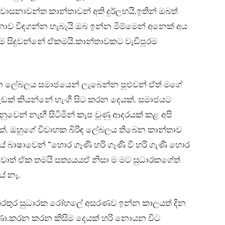
ාසනාවන්ත කාන්තාවන් අති දුර්ලභයි.ඉතින් ඔබත්
ාව විඳගන්න හැබැයි ඔබ ඉන්න මිම්මෙන් අනෙක් අය
ම සිදුවන්නේ ඒකමයි.කාන්තාවකට වැඩිපුරම
යන ලේබලය සමාජයෙන් ලැබෙන්න පුළුවන් ඒත් මගේ
ඩක් කියන්නේ හැංගී සිට කරන දෙයක්. සමාජයට
ෙන් නැඟී සිටිමින් කැප වුණු ආදරයක් කළ අපි
මක්. ඔහුගේ විවාහක බිරිඳ ලේබලය තිබෙන කාන්තාව
ජයේ බාෂාවෙන් “හොර ගෑණි හරි ගෑණි වී හරි ගැණි හොර
වොත් ඒක තමයි සත්‍යයයඒ නිසා ම මට සුධාරකගේත්
ේ නෑ.
තරතුර සුධාරක රෝහලේ අසරණව ඉන්න කාලයත් දින
බුණා.කරන කරන කිසිම දෙයක් හරි නොයන විට