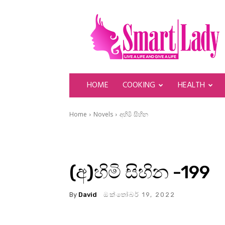
SmartLady
HOME
COOKING
HEALTH
Home
Novels
අහිමි සිහින
(අ)හිමි සිහින -199
By
David
ඔක්තෝබර් 19, 2022