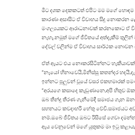
මීට දශක දෙකකටත් එපිට මම මගේ හොඳම 
කාරණා අසාසිට ඒ විවාහය සිදු නොකරන ලෙ
මංගල්‍යයකට ආරාධනාවක් කරනකොට ඒ විව
නැහැ.නමුත් මගේ ජීවිතයේ අත්දැකීම් තුලින් 
දේවල් වලින්ම ඒ විවාහය සාර්ථක නොවන බ
ඒත් ඇයට එය නොකරසිටින්නට හැකියාවක්
“නෑයෝ හිනාවෙයි,මිනිස්සු කතන්දර හදයි,ද
ඉන්නට පුලුවන් වූයේ වසර එකහමාරක් ප
“අරයගෙ කසාදෙ කැඩුණානෙ,අපි හිතුව ඕක 
ඔබ තීන්දු තීරණ ගැනීමේදී සමාජය ගැන 
සහනයට කවදාහරි හේතු වේවි.සමාජයට 
නම්.ඔබේ ජීවිතය ඔබට රිසිසේ ගෙවා දමන
ඇය වෙනුවෙන් මගේ යුතුකම මා ඉටු කළාය