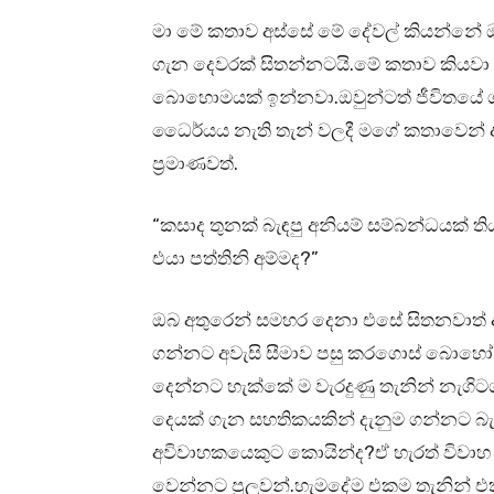
මා මේ කතාව අස්සේ මේ දේවල් කියන්නේ ඔ
ගැන දෙවරක් සිතන්නටයි.මේ කතාව කියවා
බොහොමයක් ඉන්නවා.ඔවුන්ටත් ජීවිතයේ ග
ධෛර්යය නැති තැන් වලදී මගේ කතාවෙන්
ප්‍රමාණවත්.
“කසාද තුනක් බැඳපු අනියම් සම්බන්ධයක්
එයා පත්තිනි අම්මද?”
ඔබ අතුරෙන් සමහර දෙනා එසේ සිතනවාත
ගන්නට අවැසි සීමාව පසු කරගොස් බොහෝ
දෙන්නට හැක්කේ ම වැරදුණු තැනින් නැගිට
දෙයක් ගැන සහතිකයකින් දැනුම ගන්නට බැහැ.
අවිවාහකයෙකුට කොයින්ද?ඒ හැරත් විවාහ
වෙන්නට පුලුවන්.හැමදේම එකම තැනින් එ