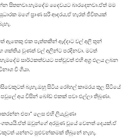
රින්න සිතනවා.හැමදේම දෛවයට බාරදෙනවා.ඒත් මම
ාරක මගේ ප්‍රාණ සරි ආදරය,ඒ හැරත් ජීවිතයක්
ැහැ.
ඇතෙකු එක පැත්තකින් ඇද්දාට වල් අලි තුන්
ක්තිය වුණත් වල් අලින්ට පරදිනවා. මටත්
හැමදේම සාර්ථකත්වයට පත්වූවත් එහි අග්‍ර ඵලය ලබන
ිනාශ වී ගියා.
වෙකුටත් බැහැ.ඔහු සිටිය රෝහල් කාමරය තුල සිටියේ
පවුලේ අය විසින් බෝඩ් එකක් පවා එල්ලා තිබුණා.
කරන්න එපා” ලෙස එහි ලියැවුණා
ගතයයි.ඒත් ඔවුන්ගේ අරමුණ වූයේ වෙනත් දෙයක්.ඒ
කුටත් යන්නට පුළුවන්කමක් තිබුනේ නැහැ.