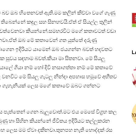
බව ඔබ හිතෙනවත් ඇති.මම කලින් කිව්වා වගේ ගෑණු
 තිබෙන්නේ කඳුල සහ සිනහවයි.ඒත් ඒ සියල්ල තුලින්
 ජීවත්වෙනවා කියන්නේ.සමහරවිට මගේ කතාවටත් වඩා
නවා.ඒත් ඔබ මේ කතාවෙන් ගත යුත්තේ දරුණු
දරාගෙන ඉදිරියට යාමෙන් ඔබ ජයගන්න බවත් හදවතට
L
සුවය සඳහාම බවත්.කියා මා සිතනවා. මේ සියලු
 අයාලේ ගියා නම් හෝ දිවි නසාගත්තා නම් මේ කතාවේ
වනවිට මේ සියලු ගැටලු නින්දා අපහාස හමුවේ අභීතව
 දෙන ගැහැනියක් ලෙස මගේ කතාවේ ඔබට ගන්නට
ිය පැත්තෙන් ගෙන බැලුවොත්.මට එය මෙසේ විග්‍රහ කල
ුණු හා සිහින කියන්නේ ජීවිතය ඉදිරියට තල්ලුකරන
පහ ලෙස මම ඒවා දකිනවා.තුනපහ නැති හොද්දක් රස