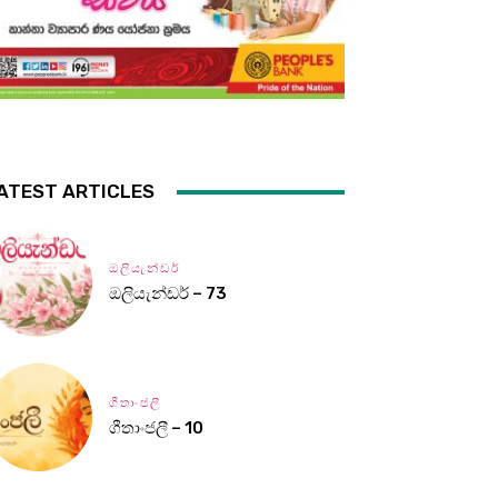
ATEST ARTICLES
ඔලියැන්ඩර්
ඔලියැන්ඩර් – 73
ගීතාංජලී
ගීතාංජලී – 10