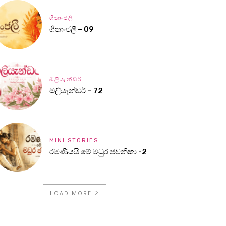
ගීතාංජලී
ගීතාංජලී – 09
ඔලියැන්ඩර්
ඔලියැන්ඩර් – 72
MINI STORIES
රමණීයයි මේ මධුර ජවනිකා -2
LOAD MORE