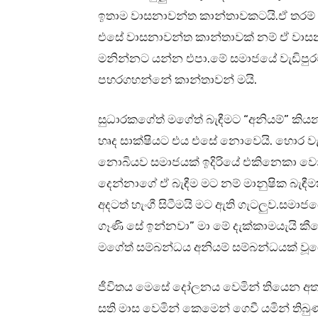
ඉතාම වාසනාවන්ත කාන්තාවකටයි.ඒ තරම් ව
එසේ වාසනාවන්ත කාන්තාවක් නම් ඒ වාසන
මනින්නට යන්න එපා.මේ සමාජයේ වැඩිපුර
පහරගහන්නේ කාන්තාවන් මයි.
සුධාරකගේත් මගේත් බැඳීමට “අනියම්” කි
හෘද සාක්ෂියට එය එසේ නොවෙයි. හොර වැ
නොබියව සමාජයක් ඉදිරියේ එකිනෙකා වෙනුව
දෙන්නාගේ ඒ බැඳීම මට නම් මානුෂික බැඳී
අදටත් හැංගී සිටීමයි මට ඇති ගැටලුව.සමා
ගෑණි සේ ඉන්නවා” මා මේ දැක්කාමයැයි කී
මගේත් සම්බන්ධය අනියම් සම්බන්ධයක් වූය
ජීවිතය මෙසේ දෝලනය වෙමින් තියෙන අ
සති මාස වෙමින් කෙමෙන් ගෙවී යමින් ති