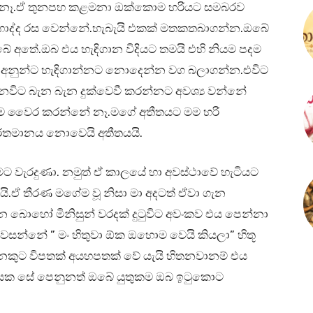
ඩක් නෑ.ඒ තුනපහ කළමනා ඔක්කොම හරියට සමබරව
 හොද්ද රස වෙන්නේ.හැබැයි එකක් මතකතබාගන්න.ඔබේ
ේ අතේ.ඔබ එය හැඳිගාන විදියට තමයි එහි නියම පදම
ද අනුන්ට හැඳිගාන්නට නොදෙන්න වග බලාගන්න.එවිට
විට බැන බැන දුක්වෙවී කරන්නට අවශ්‍ය වන්නේ
මම වෛර කරන්නේ නෑ.මගේ අතීතයට මම හරි
ර්තමානය නොවෙයි අතීතයයි.
මට වැරදුණා. නමුත් ඒ කාලයේ හා අවස්ථාවේ හැටියට
ි.ඒ තීරණ මගේම වූ නිසා මා අදටත් ඒවා ගැන
බොහෝ මිනිසුන් වරදක් දුටුවිට අවංකව එය පෙන්නා
වසන්නේ ” මං හිතුවා ඕක ඔහොම වෙයි කියලා” හිතූ
කුට විපතක් අයහපතක් වේ යැයි හිතනවානම් එය
යක සේ පෙනුනත් ඔබේ යුතුකම ඔබ ඉටුකොට