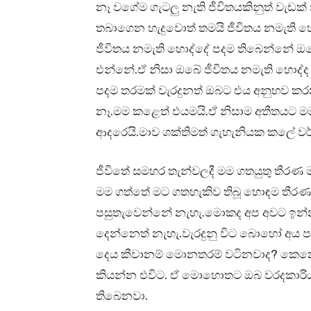
නෑ වගේම ගැටලු නැති ජීවිතයකිනුත් වැ
තබාගෙන හැදුවොත් තමයි ජීවිතය නමැති
ජීවිතය නමැති හොද්දේ පදම තිබෙන්නේ ඔබ
එන්නේ.ඒ නිසා ඔබේ ජීවිතය නමැති හොද්
පදම තරමක් වැරදුනත් ඔබට එය අනුභව කරන
නෑ.මම කළෙත් එයමයි.ඒ නිසාම අතීතයට 
ආදරෙයි.මාව ශක්තිමත් ගැහැනියක කලේ ව
ජීවිතේ සමහර තැන්වලදී මම ගතයුතු තීරණ 
මම ගත්තේ මට ගතහැකිව තිබූ හොඳම තීරණය
පසුතැවෙන්නේ නැහැ.මොකද අප අවට ඉන්න 
දෙන්නෙත් නැහැ.වැරදුනු විට බොහෝ අය ප
දෙය කීවානම් මොනතරම් වටිනවාද? කෙනෙ
කියන්න එවිට. ඒ මොහොතට ඔබ වරදකාරි
තිබෙනවා.