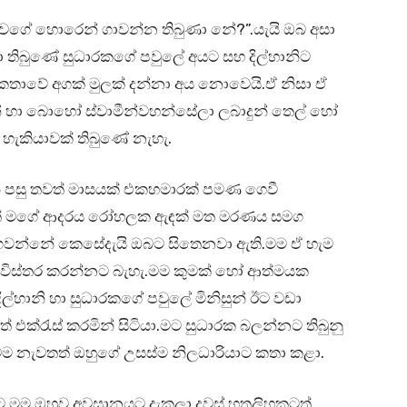
 වගේ හොරෙන් ගාවන්න තිබුණා නේ?”.යැයි ඔබ අසා
ා තිබුණේ සුධාරකගේ පවුලේ අයට සහ දිල්හානිට
කතාවේ අගක් මුලක් දන්නා අය නොවෙයි.ඒ නිසා ඒ
 හා බොහෝ ස්වාමීන්වහන්සේලා ලබාදුන් තෙල් හෝ
ට හැකියාවක් තිබුණේ නැහැ.
න් පසු තවත් මාසයක් එකහමාරක් පමණ ගෙවී
කගත් මගේ ආදරය රෝහලක ඇඳක් මත මරණය සමග
වන්නේ කෙසේදැයි ඔබට සිතෙනවා ඇති.මම ඒ හැම
ට විස්තර කරන්නට බැහැ.මම කුමක් හෝ ආත්මයක
ිල්හානි හා සුධාරකගේ පවුලේ මිනිසුන් ඊට වඩා
 එක්රැස් කරමින් සිටියා.මට සුධාරක බලන්නට තිබුනු
 නැවතත් ඔහුගේ උසස්ම නිලධාරියාට කතා කළා.
ට මම ඔහුව අවසානයට දැකලා දවස් හතලිහකටත්