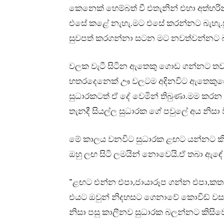
කෙනෙක් හෙම්බත් වී එතැනින් එහා අත්හ
එසේ කළේ නැහැ.මට එසේ කරන්නට බැහැ.සුධ
සුවපත් කරගන්නා සටන මට නවත්වන්නට බ
වලක වැටී සිටින ඇතෙකු ගොඩ ගන්නට තවත් 
හතරදෙනෙක් ඌ වලටම අදිනවිට ඇතෙකුගෙ ශ
සුධාරකටත් ඒ දේ වෙමින් තිබුණා.මම කරන 
තැනදී සියල්ල සුධාරක ගේ පවුලේ අය නිසා ව
මේ කාලය වනවිට සුධාරක ළඟට යන්නට කිසි
ඔහු ලඟ සිටි ලමයින් නොවෙයි.ඒ තබා ඇඳේ 
“ළඟට එන්න එපා,ජායාරූප ගන්න එපා,කතා
එයට ඔවුන් නිදහසට ගෙනාවේ කොවිඩ් වසං
නිසා පසු කාලීනව සුධාරක බලන්නට කිසිවෙ