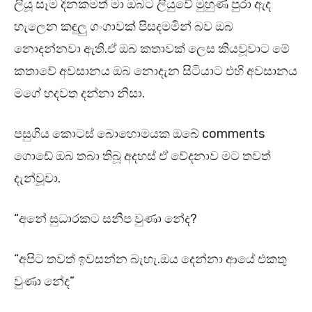
ලියූ සෑම දිනකමත් මා ඔබට ලියුවේ මුහුණ පුරා ඇද
හැලෙන කඳුලු ගංගාවක් පිසදමමින් බව ඔබ
නොදන්නවා ඇති.ඒ ඔබ කතාවක් ලෙස කියවූවාට මේ
කතාවේ අවසානය ඔබ නොදැන සිටියාට එහි අවසානය
මගේ හදවත දන්නා නිසා.
පසුගිය කොටස් බොහොමයක ඔබේ comments
ගොඩේ ඔබ තබා තිබූ අදහස් ඒ වේදනාව මට තවත්
දැන්වූවා.
“අනේ සුධාරකට සනීප වුණා නේද?
“අපිට තවත් ඉවසන්න බැහැ.ඔය දෙන්නා ආයේ එකතු
වුණා නේද”