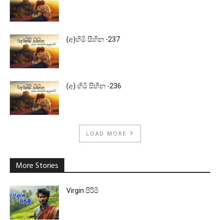
(අ)හිමි සිහින -237
(අ) හිමි සිහින -236
LOAD MORE
More Stories
Virgin පිරිමි