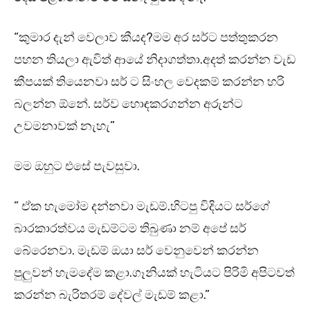
“කුමාර දැන් වෙලාව කීයද?මම අර සර්ට පත්තුකරන
පහන තියලා ඇවිත් ආයේ නිදාගත්තා.අදත් කරන්න වැඩ
කීපයක් තියෙනවා සර් ට සිංහල වෙදකම් කරන්න හරි
බලන්න ඕනේ. සර්ව හොඳකරගන්න අරුන්ට
උවමනාවක් නැහැ”
මම ඔහුට එසේ පැවසුවා.
” ඒක හැමෝම දන්නවා මැඩම්.හිටපු විදියට සර්ගේ
බාරකාරත්වය මැඩම්ටම තිබුණා නම් අපේ සර්
බේරෙනවා. මැඩම් ඔයා සර් වෙනුවෙන් කරන්න
පුලුවන් හැමදේම කළා.ගෑනියක් හැටියට පිරිමි අපිටවත්
කරන්න බැරිතරම් දේවල් මැඩම් කළා.”