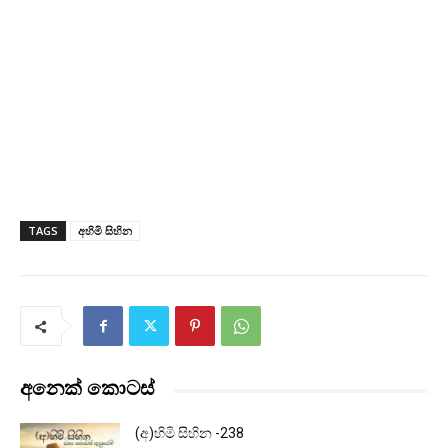
TAGS
අහිමි සිහින
අනෙක් කොටස්
(අ)හිමි සිහින -238