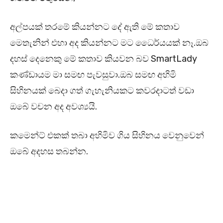
අල්පයක් තරමේ කියන්නට දේ ඇති මේ කතාව
මෙතැනින් එහා අද කියන්නට මට ධෛර්යයක් නෑ.ඔබ
දහස් දෙනෙකු මේ කතාව කියවන බව SmartLady
කණ්ඩායම මා සමඟ පැවසුවා.ඔබ සමඟ අහිමි
සිහිනයක් බෙදා ගත් ගැහැනියකට කවරදාටත් වඩා
ඔබේ වචන අද අවශ්‍යයි.
කමෙන්ට් එකක් තබා අහිමිව ගිය සිහිනය වෙනුවෙන්
ඔබේ අදහස තබන්න.