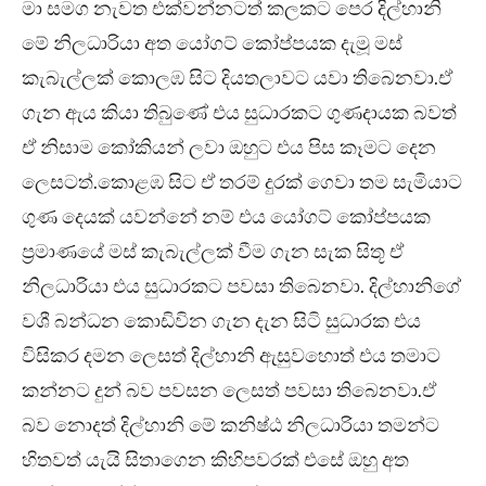
මා සමග නැවත එක්වන්නටත් කලකට පෙර දිල්හානි
මේ නිලධාරියා අත යෝගට් කෝප්පයක දැමූ මස්
කැබැල්ලක් කොලඹ සිට දියතලාවට යවා තිබෙනවා.ඒ
ගැන ඇය කියා තිබුණේ එය සුධාරකට ගුණදායක බවත්
ඒ නිසාම කෝකියන් ලවා ඔහුට එය පිස කෑමට දෙන
ලෙසටත්.කොළඹ සිට ඒ තරම් දුරක් ගෙවා තම සැමියාට
ගුණ දෙයක් යවන්නේ නම් එය යෝගට් කෝප්පයක
ප්‍රමාණයේ මස් කැබැල්ලක් වීම ගැන සැක සිතූ ඒ
නිලධාරියා එය සුධාරකට පවසා තිබෙනවා. දිල්හානිගේ
වශී බන්ධන කොඩිවින ගැන දැන සිටි සුධාරක එය
විසිකර දමන ලෙසත් දිල්හානි ඇසුවහොත් එය තමාට
කන්නට දුන් බව පවසන ලෙසත් පවසා තිබෙනවා.ඒ
බව නොදත් දිල්හානි මේ කනිෂ්ඨ නිලධාරියා තමන්ට
හිතවත් යැයි සිතාගෙන කිහිපවරක් එසේ ඔහු අත