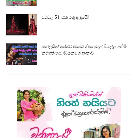
රටවල් 51, එක රතු ඇඳුමයි!
ඔන්ලයින් පේමට් එකක් නිසා මුදල් සියල්ල අහිමි
කරගත් තරුණියකගේ කතාව