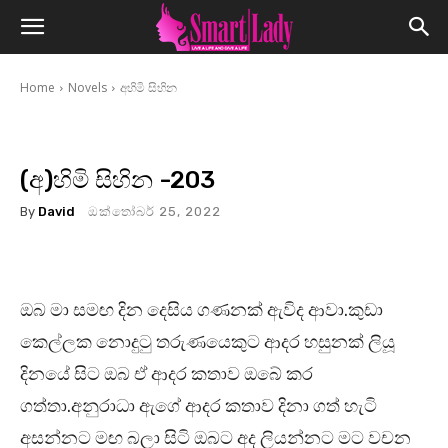
Home
Novels
අහිමි සිහින
(අ)හිමි සිහින -203
By
David
ඔක්තෝබර් 25, 2022
ඔබ මා සමඟ දින දෙසිය ගණනක් ඇවිද ආවා.කුඩා
කෙල්ලක නොදුටු තරුණයෙකුට ආදර හසුනක් ලියූ
දිනයේ සිට ඔබ ඒ ආදර කතාව ඔබේ කර
ගත්තා.අනුරාධා ඇගේ ආදර කතාව දිනා ගත් හැටි
අසන්නට මඟ බලා සිටි ඔබට අද ලියන්නට මට වචන