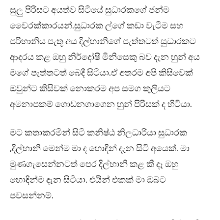
සුලු පිරිසට අයත්ව සිටියේ සුධාරකගේ ජන්ම
වෛරක්කාරයන්.සුධාරක ල්ගේ කඩා වැටීම සහ
පරිහානිය පැතූ අය දිල්හානිගේ පැත්තටත් සුධාරකට
ආදරය කළ ඔහු නිර්දෝෂී මිනිසෙකු බව දැන හුන් අය
මගේ පැත්තටත් බෙදී සිටියා.ඒ අතරම අපි කිසිවෙක්
ඔවුන්ට කිසිවක් නොකරම අප සමග කුලියට
අමනාපකම් ගොඩනගාගෙන හුන් පිරිසක් ද හිටියා.
මට කතාකරමින් සිටි කනිෂ්ඨ නිලධාරියා සුධාරක
,දිල්හානි මෙන්ම මා ද හොඳින් දැන සිටි අයෙක්. මා
මුණගැසෙන්නටත් පෙර දිල්හානි කළ කී දෑ ඔහු
හොඳින්ම දැන සිටියා. එයින් එකක් මා ඔබට
පවසන්නම්.