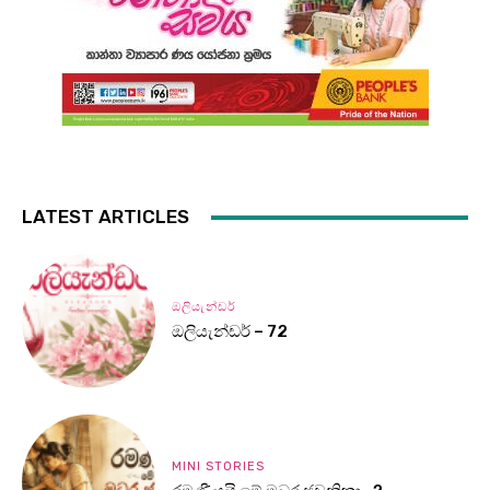
LATEST ARTICLES
ඔලියැන්ඩර්
ඔලියැන්ඩර් – 72
MINI STORIES