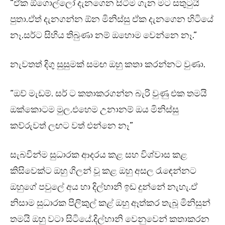
“ඒක ඕගොල්ලෝ දැනගෙන සිටීම ගැන මට සතුටුයි
පුතා.ඒත් දැනගන්න ඕන මිනිස්සු ඒක දැනගෙන හිටියේ
නෑ.සර්ට සිහිය තිබුණා නම් ඔහොම වෙන්නෙ නෑ.”
නැවතත් දිගු සුසුමක් සමඟ ඔහු කතා කරන්නට වුණා.
“ඔව් මැඩම්. සර් ට කතාකරගන්න බැරි වුණු එක තමයි
ඔක්කොටම මුල.එහෙම උනානම් ඔය මිනිස්සු
කව්රුවත් ලඟට වත් එන්නෙ නෑ”
සැබවින්ම සුධාරක ආදරය කළ සහ විශ්වාස කළ
කිසිවෙක්ට ඔහු ගිලන් වූ කළ ඔහු අසල රැඳෙන්නට
ඔහුගේ පවුලේ අය හා දිල්හානි ඉඩ දුන්නේ නැහැ.ඒ
නිසාම සුධාරක පිලිකුල් කළ් ඔහු ඈත්කර තැබූ මිනිසුන්
තමයි ඔහු වටා සිටියේ.දිල්හානි වෙනුවෙන් කතාකරන