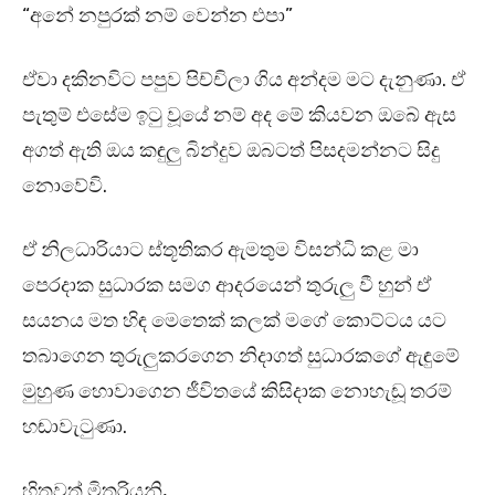
“අනේ නපුරක් නම් වෙන්න එපා”
ඒවා දකිනවිට පපුව පිච්චිලා ගිය අන්දම මට දැනුණා. ඒ
පැතුම් එසේම ඉටු වූයේ නම් අද මේ කියවන ඔබේ ඇස
අගත් ඇති ඔය කඳුලු බින්දුව ඔබටත් පිසදමන්නට සිදු
නොවේවි.
ඒ නිලධාරියාට ස්තූතිකර ඇමතුම විසන්ධි කළ මා
පෙරදාක සුධාරක සමග ආදරයෙන් තුරුලු වී හුන් ඒ
සයනය මත හිඳ මෙතෙක් කලක් මගේ කොට්ටය යට
තබාගෙන තුරුලුකරගෙන නිදාගත් සුධාරකගේ ඇඳුමේ
මුහුණ හොවාගෙන ජීවිතයේ කිසිදාක නොහැඬූ තරම්
හඬාවැටුණා.
හිතවත් මිතුරියනි,