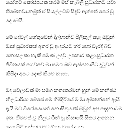
යෝගට් කෝප්පයක තරම මස් කැබලි සුධාරකට යවා
තිබෙනවා.නමුත් ඒ සියල්ලටම සිදුවී ඇත්තේ පෙර වූ
දෙයමයි.
මේ දේවල් හේතුවෙන් දිල්හානිව පිලිකුල් කළ ඔවුන්
මාත් සුධාරකත් අතර වූ ආදරයට හරි හෝ වැරදි බව
නොසලකා හැකි පමණ උදව් උපකාර කළා.සුධාරක
ජීවිතයක් ගෙව්වේ මා සමග බව ඇස්පනාපිට දුටුවන්
කිසිදා අපට දොස් කීවේ නැහැ.
මඳ වේලාවක් මා සමග කතාකරමින් හුන් මේ කනිෂ්ඨ
නිලධාරියා මෙසේ මේ හිමිදිරියේ ම මා අමතන්නේ ඇයි
දැයි මට විශේෂයෙන් නොසිතුණේ ඔවුන් අප දෙදනාටම
ඉතා හිතවත් වූ නිලධාරීන් වූ නිසාමයි.සිතට දැනෙන
දෙය පිළිගන්නට මට ඕනෑ වුයේ ද නෑ.