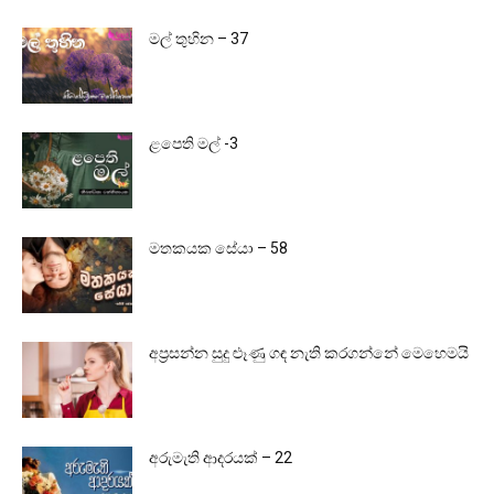
මල් තුහින – 37
ළපෙති මල් -3
මතකයක සේයා – 58
අප්‍රසන්න සුදු ළූණු ගඳ නැති කරගන්නේ මෙහෙමයි
අරුමැති ආදරයක් – 22