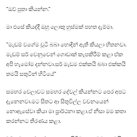
“ඔව් පුතා කියන්න.”
මා එසේ කියද්දී ඔහු ලොකු හුස්මක් පහත දැම්මා.
“මැඩම් වගේම චූටි බබා හොඳින් ඇති කියලා හිතනවා.
මැඩම් සර් වෙනුවෙන් ගොඩාක් කැපකිරීම් කළා ඒක
අපි හැමෝම දන්නවා.සර් මැඩම එක්කයි බබා එක්කයි
තමයි සතුටින් හිටියේ”
සමහර වෙලාවට සමහර දේවල් කියන්නට පෙර අපට
දැනෙනවා.මට සිතට ආ සිතුවිල්ල වචනයෙන්
නොඇසේවා කියා මා ප්‍රාර්ථනා කළා.ඒ නිසා මම කතා
කරන්නට තීරණය කළා.