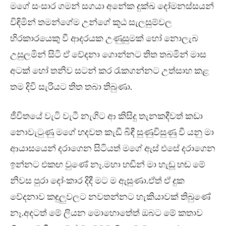
මගේ සංසාර ගමන් සගයා අනේක දුක්ඛ දෝමනස්සයන්
විඳිමින් තමන්ගේම උන්ගේ කූඨ සැලසුම්වල
හිරකාරයෙකු වී ආදරයක උණුසුමක් හෝ නොලැබ
උසුලමින් සිටි ඒ වේදනා ගොන්නට තිත තබමින් මාස
අටක් හෝ තනිව සටන් කර රැකගන්නට උත්සාහ කළ
තම දිවි සැරියට තිත තබා තිබුණා.
ජීවිතයේ වැටි වැටී නැගිට ආ කිසිදු තැනකදීවත් කඩා
නොවැටුණු මගේ හදවත කැඩී බිඳී සුණුවිසුණු වී යනු මා
ආයාසයෙන් දරාගෙන සිටියත් මගේ ඇස් එසේ දරාගෙන
ඉන්නට එකඟ වුණේ නෑ.මහා හඬින් මා හැඬූ හඬ මේ
නිවස පුරා දෝංකාර දිදී මට ම ඇසුණා.ඒත් ඒ දුක
වේදනාව කඳුලුවලට නවතන්නට හැකියාවක් තිබුණේ
නෑ.අදටත් මේ ලියන මොහොතේත් ඔබට මේ කතාව