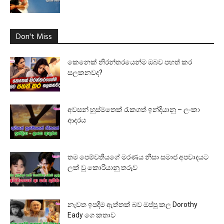
Don't Miss
කෙනෙක් නිරන්තරයෙන්ම ඔබව පහත් කර
සලකනවද?
අවසන් හුස්මතෙක් රැකගත් ඉන්දියානු – ලංකා
ආදරය
තම පෙම්වතියගේ මරණය නිසා සමාජ අපවාදයට
ලක් වූ කොරියානු තරුව
නැවත ඉපදීම ඇත්තක් බව ඔප්පු කල Dorothy
Eady ගෙ කතාව