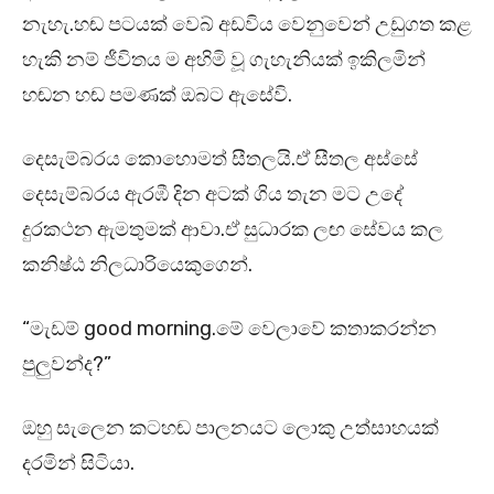
නැහැ.හඬ පටයක් වෙබ් අඩවිය වෙනුවෙන් උඩුගත කළ
හැකි නම් ජීවිතය ම අහිමි වූ ගැහැනියක් ඉකිලමින්
හඬන හඬ පමණක් ඔබට ඇසේවි.
දෙසැම්බරය කොහොමත් සීතලයි.ඒ සීතල අස්සේ
දෙසැම්බරය ඇරඹී දින අටක් ගිය තැන මට උදේ
දුරකථන ඇමතුමක් ආවා.ඒ සුධාරක ලඟ සේවය කල
කනිෂ්ඨ නිලධාරියෙකුගෙන්.
“මැඩම් good morning.මේ වෙලාවේ කතාකරන්න
පුලුවන්ද?”
ඔහු සැලෙන කටහඬ පාලනයට ලොකු උත්සාහයක්
දරමින් සිටියා.