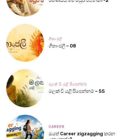
රමණීයයි මේ මධුර ජවනිකා -2
ගීතාංජලී
ගීතාංජලී – 08
මලක් වී යළි පිපෙන්නම්
මලක් වී යළි පිපෙන්නම් – 55
CAREER
ඔයත් Career zigzagging කරන