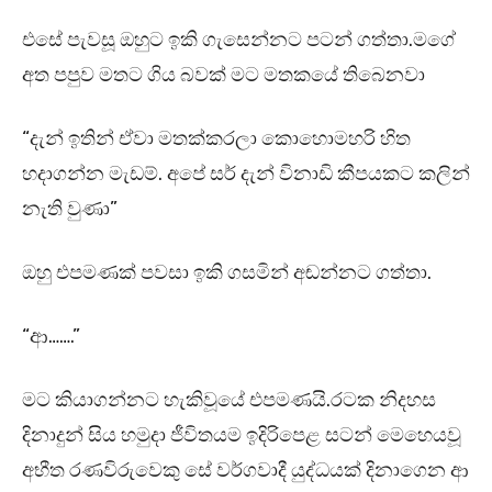
එසේ පැවසූ ඔහුට ඉකි ගැසෙන්නට පටන් ගත්තා.මගේ
අත පපුව මතට ගිය බවක් මට මතකයේ තිබෙනවා
“දැන් ඉතින් ඒවා මතක්කරලා කොහොමහරි හිත
හදාගන්න මැඩම්. අපේ සර් දැන් විනාඩි කීපයකට කලින්
නැති වුණා”
ඔහු එපමණක් පවසා ඉකි ගසමින් අඬන්නට ගත්තා.
“ආ…….”
මට කියාගන්නට හැකිවූයේ එපමණයි.රටක නිදහස
දිනාදුන් සිය හමුදා ජීවිතයම ඉදිරිපෙළ සටන් මෙහෙයවූ
අභීත රණවිරුවෙකු සේ වර්ගවාදී යුද්ධයක් දිනාගෙන ආ