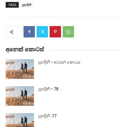
TAGS
සුහදිනි
අනෙක් කොටස්
සුහදිනි – අවසන් කොටස
සුහදිනි – 78
සුහදිනි -77