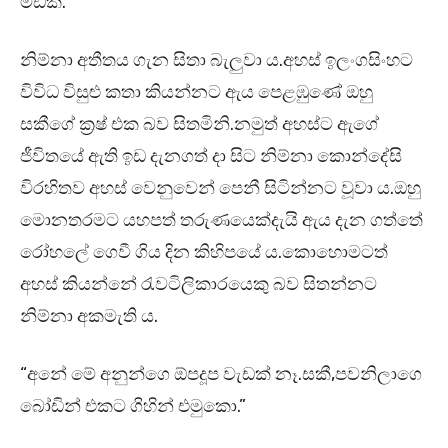
මඩක්.”
නිම්නා අතීතය ගැන සිතා බැලුවා ය.අහස් ඉලංගසිංහට
විවිධ විසුළු කතා කියන්නට ඇය පෙළඹුණේ ඔහු
සකීගේ ක්‍රෂ් එක බව සිතමිනි.නමුත් අහස්ට ඇගේ
ජීවිතයේ ඇති ඉඩ දැනගත් දා සිට නිම්නා කොන්දේසි
විරහිතව අහස් වෙනුවෙන් පෙනී සිටින්නට වූවා ය.ඔහු
මොනතරමට යහපත් තරුණයෙක්දැයි ඇය දැන ගත්තේ
රෝහලේ ගෙවී ගිය දින කිහිපයේ ය.කොහොමටත්
අහස් කියන්නේ රැවටිලිකාරයෙකු බව සිතන්නට
නිම්නා අකමැති ය.
“අනේ මේ අනුන්ගෙ ඕපදූප වැඩක් නෑ.සකී,පවනිලාගෙ
බෝඩින් එකට ගිහින් එමුකො.”