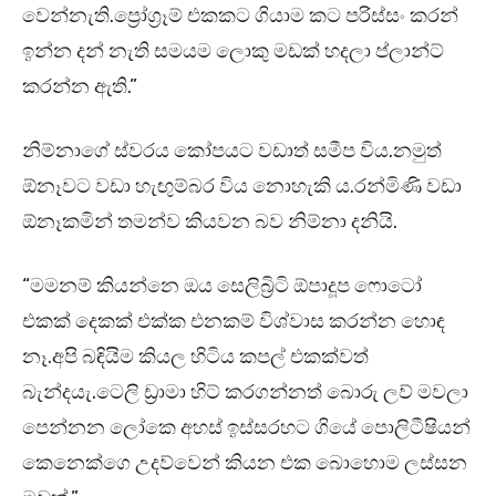
වෙන්නැති.ප්‍රෝග්‍රෑම් එකකට ගියාම කට පරිස්සං කරන්
ඉන්න දන් නැති සමයම ලොකු මඩක් හදලා ප්ලාන්ට්
කරන්න ඇති.”
නිම්නාගේ ස්වරය කෝපයට වඩාත් සමීප විය.නමුත්
ඕනෑවට වඩා හැඟුම්බර විය නොහැකි ය.රන්මිණි වඩා
ඕනෑකමින් තමන්ව කියවන බව නිම්නා දනියි.
“මමනම් කියන්නෙ ඔය සෙලිබ්‍රිටි ඕපාදූප ෆොටෝ
එකක් දෙකක් එක්ක එනකම් විශ්වාස කරන්න හොඳ
නෑ.අපි බඳියිම කියල හිටිය කපල් එකක්වත්
බැන්දයැ.ටෙලි ඩ්‍රාමා හිට් කරගන්නත් බොරු ලව් මවලා
පෙන්නන ලෝකෙ අහස් ඉස්සරහට ගියේ පොලිටීෂියන්
කෙනෙක්ගෙ උදව්වෙන් කියන එක බොහොම ලස්සන