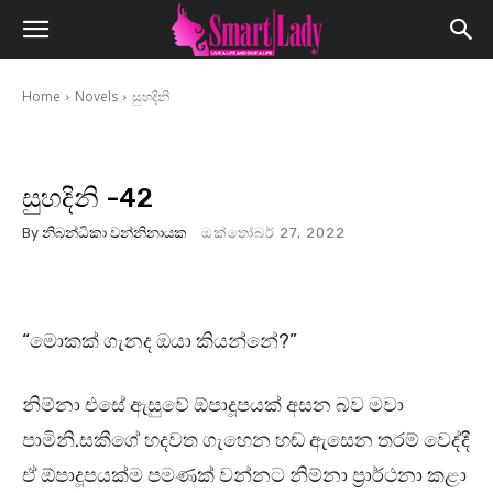
Home
Novels
සුහදිනි
සුහදිනි -42
By
නිබන්ධිකා වන්නිනායක
ඔක්තෝබර් 27, 2022
“මොකක් ගැනද ඔයා කියන්නේ?”
නිම්නා එසේ ඇසුවේ ඕපාදූපයක් අසන බව මවා
පාමිනි.සකීගේ හදවත ගැහෙන හඬ ඇසෙන තරම් වෙද්දී
ඒ ඕපාදූපයක්ම පමණක් වන්නට නිම්නා ප්‍රාර්ථනා කළා