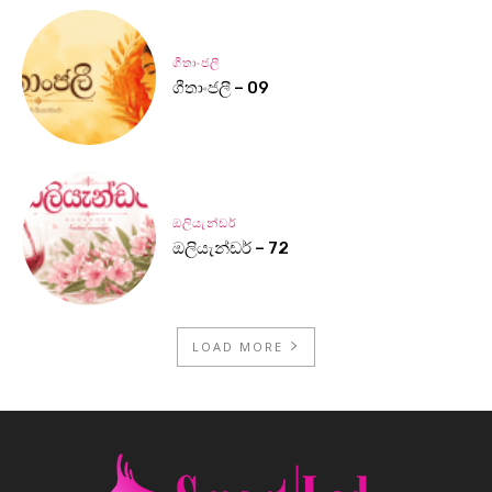
ගීතාංජලී
ගීතාංජලී – 09
ඔලියැන්ඩර්
ඔලියැන්ඩර් – 72
LOAD MORE