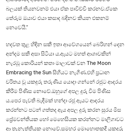
බලයක් තියනවනම් එයා ඒක පාවිච්චි කරනව.ඒකෙ
තේරුම ඔයාව එයා කසාද බඳිනව කියන එකනම්
නෙවෙයි.”
හදවත තුළ හිඳින සකී ඉතා ආවේගයෙන් බෙරිහන් දෙන
අන්දම සකී අසා සිටියා ය.ඇයට මහත් ආශාවකින්
නැරඹූ කොරියන් කතා මාලාවක් වන The Moon
Embracing the Sun සිහියට නැගිණ.එහි ප්‍රධාන
චරිතය වූ යකදුරු තරුණිය යොදා ගන්නේ රජුට ආදරය
කිරීම පිණිස නොවේ.ඔහුගේ අපල දුරු වීම පිණිස
ය.පෙර පැවති බැඳීමක් හන්දා රජු ඇයට ආදරය
කරන්නට පටන් ගත්තද ඇය අපල දුරු කරන සුරය මිස
ප්‍රේමවන්තියක හෝ මෙහෙසියක කරන්නට මාලිගාවට
ආ තැනැත්තියක නොවේ.සමහර මොහොතකදී යකදුරු