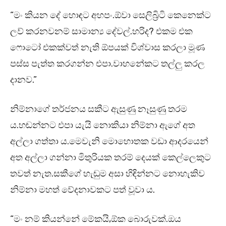
“මං කියන දේ හොඳට අහපං.ඕවා සෙලිබ්‍රිටි කෙනෙක්ට
ලව් කරනවනම් සාමාන්‍ය දේවල්.හරිද? එකම එක
ෆොටෝ එකක්වත් නැති ඕපයක් විශ්වාස කරලා මූණ
පස්ස පැත්ත කරගන්න එපා.වාහනේකට තල්ලු කරල
දානව.”
නිම්නාගේ තර්ජනය සකීට ඇසුණු නෑසුණු තරම
ය.හඬන්නට එපා යැයි නොකියා නිම්නා ඇගේ අත
අල්ලා ගත්තා ය.මෙවැනි මොහොතක වඩා ආදරයෙන්
අත අල්ලා ගන්නා මිතුරියක තරම් දෙයක් කෙල්ලෙකුට
තවත් නැත.සකීගේ හැඬුම අසා හිඳින්නට නොහැකිව
නිම්නා මහත් වේදනාවකට පත් වූවා ය.
“මං නම් කියන්නේ මේකයි,ඕක බොරුවක්.ඔය