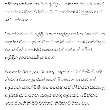
නිම්නා සකීගේ අතකින් ඇද්දා ය.නාන කාමරයට ගොස්
හඬන්නට ඕනෑ වී සිටි සකී ඒ යෝජනාවට මුහුණ නාළු
කර ගත්තා ය.
“මං පවනිගෙන් සල්ලි වගයක් ඉල්ලා ගත්තා.ඒක හවසම
දෙන්න ඕන.නැත්තං ඕකුන් හවස් වෙනකොට ෆේස්බුක්
එකේ හින්ට් පෝස්ට් ෂෙයා කරන්නත් ගනී.පයින්
ඇවිදින දුරනෙ.සකී යංකො.”
එය අන්තර්ජාලය හරහා කළ හැකි බව රන්මිණි කියද්දී
නිම්නා එය නෑසුණාක් මෙන් පිටතට ආවා ය.ඒ සකී
ඇදගෙන ය.රන්මිණි මේ මොහොතේ හිඳින්නේ කඩමාලු
ඇඳුමක් දවටාගෙන ය.ඇය හොඳ ඇඳුමකට බසින්නට
පෙර එතැනින් පිට වන්නට නිම්නාට ඕනෑ විය.