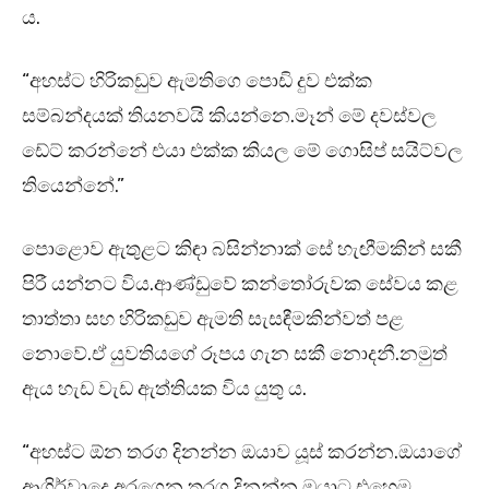
ය.
“අහස්ට හිරිකඩුව ඇමතිගෙ පොඩි දුව එක්ක
සම්බන්දයක් තියනවයි කියන්නෙ.මෑන් මේ දවස්වල
ඩේට් කරන්නේ එයා එක්ක කියල මේ ගොසිප් සයිට්වල
තියෙන්නේ.”
පොළොව ඇතුළට කිඳා බසින්නාක් සේ හැඟීමකින් සකී
පිරී යන්නට විය.ආණ්ඩුවේ කන්තෝරුවක සේවය කළ
තාත්තා සහ හිරිකඩුව ඇමති සැසඳීමකින්වත් පළ
නොවේ.ඒ යුවතියගේ රූපය ගැන සකී නොදනී.නමුත්
ඇය හැඩ වැඩ ඇත්තියක විය යුතු ය.
“අහස්ට ඕන තරග දිනන්න ඔයාව යූස් කරන්න.ඔයාගේ
ආශිර්වාදෙ අරගෙන තරග දිනන්න.ඔයාට එහෙම