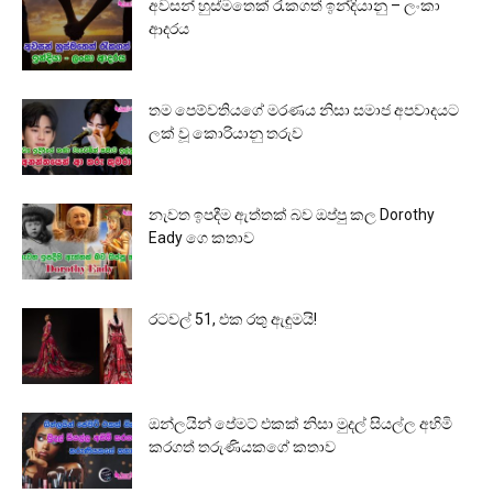
අවසන් හුස්මතෙක් රැකගත් ඉන්දියානු – ලංකා
ආදරය
තම පෙම්වතියගේ මරණය නිසා සමාජ අපවාදයට
ලක් වූ කොරියානු තරුව
නැවත ඉපදීම ඇත්තක් බව ඔප්පු කල Dorothy
Eady ගෙ කතාව
රටවල් 51, එක රතු ඇඳුමයි!
ඔන්ලයින් පේමට් එකක් නිසා මුදල් සියල්ල අහිමි
කරගත් තරුණියකගේ කතාව