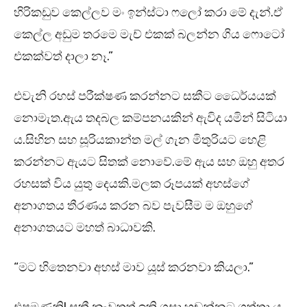
හිරිකඩුව කෙල්ලව මං ඉන්ස්ටා ෆලෝ කරා මේ දැන්.ඒ
කෙල්ල අඩුම තරමෙ මැච් එකක් බලන්න ගිය ෆොටෝ
එකක්වත් දාලා නෑ.”
එවැනි රහස් පරීක්ෂණ කරන්නට සකීට ධෛර්යයක්
නොමැත.ඇය තදබල කම්පනයකින් ඇවිද යමින් සිටියා
ය.සිහින සහ සූරියකාන්ත මල් ගැන මිතුරියට හෙළි
කරන්නට ඇයට සිතක් නොවේ.මේ ඇය සහ ඔහු අතර
රහසක් විය යුතු දෙයකි.මලක රූපයක් අහස්ගේ
අනාගතය තීරණය කරන බව පැවසීම ම ඔහුගේ
අනාගතයට මහත් බාධාවකි.
“මට හිතෙනවා අහස් මාව යූස් කරනවා කියලා.”