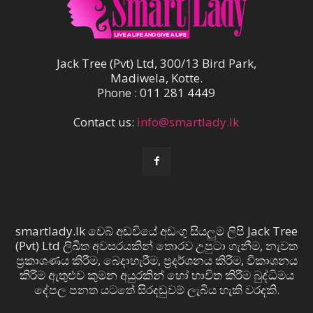
Jack Tree (Pvt) Ltd, 300/13 Bird Park,
Madiwela, Kotte.
Phone : 011 281 4449
Contact us:
info@smartlady.lk
smartlady.lk වෙබ් අඩවියේ අඩංගු සියලුම ලිපි Jack Tree
(Pvt) Ltd ලිඛිත අවසරයකින් තොරව උපුටා ගැනීම, නැවත
ප්‍රකාශණය කිරීම, බෙදාහැරීම, ප්‍රදර්ශනය කිරීම, විකාශනය
කිරීම ඇතුළුව කුමන අයුරකින් හෝ භාවිත කිරීම බුද්ධිමය
දේපල පනත යටතේ සිරදඬුවම් ලැබිය හැකි වරදකි.