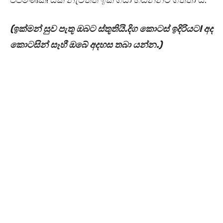
එපමණකි! සකී නැවතත් ඉකි ගසා හඬන්නට ගත්තා ය.
(ඉක්මන් සුව පැතූ ඔබට ස්තූතියි.දිග කොටස් ඉදිරියට! අද
කොටසින් සෑහී ඔබේ අදහස තබා යන්න.)