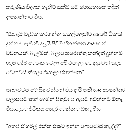
තරුණිය විඳගත් හැඟීම් සකීට මේ මොහොතේ තදින්
දැනෙන්නට විය.
“ඕනෑම වැඩක් කරගන්න කෙල්ලෙක්ට ආදරේ ටිකක්
දුන්නම ඇති කියලයි පිරිමි හිතන්නෙ.ආදරෙන්
වචනයක්, බැල්මක්, බලාපොරොත්තු කන්දක් දුන්නම
හැම දේම අමතක වෙලා අපි එයාලා වෙනුවෙන් කැප
වෙනවයි කියලා එයාලා හිතන්නෙ”
සැබෑවටම මේ සිදු වන්නේ එය දැයි සකී හෘද අභ්‍යන්තර
විලාපයට කන් දෙමින් සිතුවා ය.ඇයට අඬන්නට ඕනෑ
විය.ඇයට ජීවිතය අතැර දමන්නට ඕනෑ විය.
“අහස් ඒ ගර්ල් එක්ක එකට ඉන්න ෆොටෝස් නැද්ද?”