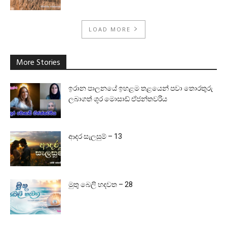
LOAD MORE
More Stories
ඉරාන පාලනයේ ඉහළම තළයෙන් පවා තොරතුරු
ලබාගත් ශූර මොසාඩ් ඒජන්තවරිය
ආදර සැලසුම් – 13
මුතු බෙලි හදවත – 28