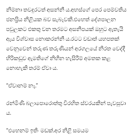
නිම්නා තවදුරටත් අසන්නී ය.අහස්ගේ පෙර පෙම්වතිය
ජනප්‍රිය නිළියක බව සැබෑවකි.එහෙත් දේශපාලන
පවුලකට එකතු වන තරමට අසනීපයක් ඔහුට ඇතැයි
ඇය විශ්වාස නොකරන්නී ය.රටට වඩාත් යහපතක්
වෙනුවෙන් තරුණ තරුණියන් අරගලයේ නිරත වෙද්දී
හිරිකඩුව ඇමතිගේ නිහීන හැසිරීම් අමතක කළ
නොහැකි තරම් ඒවා ය.
“ඒවානම් නෑ.”
රන්මිණි බලාපොරොත්තු විරහිත ස්වරයකින් පැවසුවා
ය.
“එහෙනම් ඉතිං මඩක්.අර නිළි සමයම