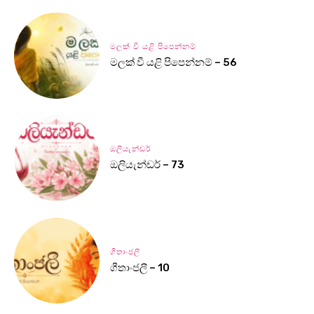
මලක් වී යළි පිපෙන්නම්
මලක් වී යළි පිපෙන්නම් – 56
ඔලියැන්ඩර්
ඔලියැන්ඩර් – 73
ගීතාංජලී
ගීතාංජලී – 10