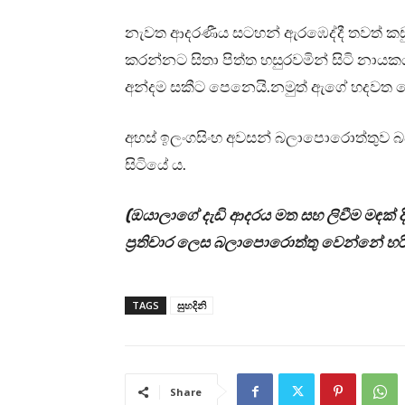
නැවත ආදරණීය සටහන් ඇරඹෙද්දී තවත් කඩ
කරන්නට සිතා පිත්ත හසුරවමින් සිටි නා
අන්දම සකීට පෙනෙයි.නමුත් ඇගේ හදව
අහස් ඉලංගසිංහ අවසන් බලාපොරොත්තුව බවට 
සිටියේ ය.
(ඔයාලාගේ දැඩි ආදරය මත සහ ලිවීම මඳක් 
ප්‍රතිචාර ලෙස බලාපොරොත්තු වෙන්නේ හ
TAGS
සුහදිනි
Share