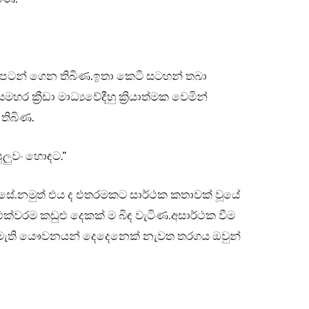
 පටන් ගෙන තිබිණ.ඉතා කෙටි සටහන් තබා
 ක්‍රීඩා මාධ්‍යවේදීහු ක්‍රියාත්මක වෙමින්
 තිබිණ.
ලුවං හොඳට.”
 ඇසේ.නමුත් එය ද එතරමකට සාර්ථක කතාවක් වූයේ
 එක්වරම කඩුළු දෙකක් ම බිඳ වැටිණ.අසාර්ථක වීම
මැති යෞවනයන් දෙදෙනෙක් නැවත තරගය ඔවුන්