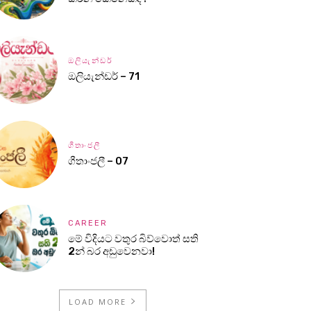
ඔලියැන්ඩර්
ඔලියැන්ඩර් – 71
ගීතාංජලී
ගීතාංජලී – 07
CAREER
මේ විදියට වතුර බිව්වොත් සති
2න් බර අඩුවෙනවා!
LOAD MORE