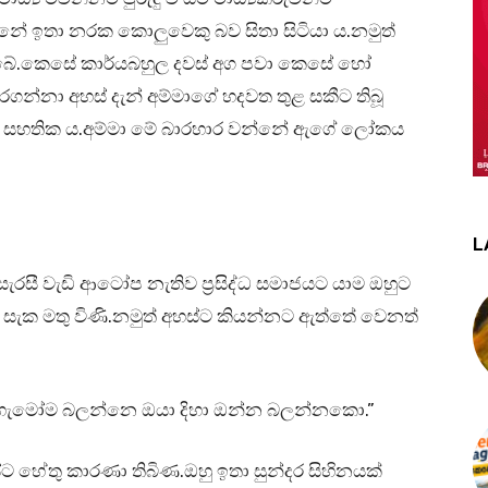
න්නේ ඉතා නරක කොලුවෙකු බව සිතා සිටියා ය.නමුත්
 තිබේ.කෙසේ කාර්යබහුල දවස් අග පවා කෙසේ හෝ
්නා අහස් දැන් අම්මාගේ හදවත තුළ සකීට තිබූ
ීට සහතික ය.අම්මා මේ බාරහාර වන්නේ ඇගේ ලෝකය
L
 සැරසී වැඩි ආටෝප නැතිව ප්‍රසිද්ධ සමාජයට යාම ඔහුට
 සැක මතු විණි.නමුත් අහස්ට කියන්නට ඇත්තේ වෙනත්
ිං හැමෝම බලන්නෙ ඔයා දිහා ඔන්න බලන්නකො.”
ට හේතු කාරණා තිබිණ.ඔහු ඉතා සුන්දර සිහිනයක්