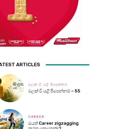
ATEST ARTICLES
මලක් වී යළි පිපෙන්නම්
මලක් වී යළි පිපෙන්නම් – 55
CAREER
ඔයත් Career zigzagging
කරන කෙනෙක්ද?