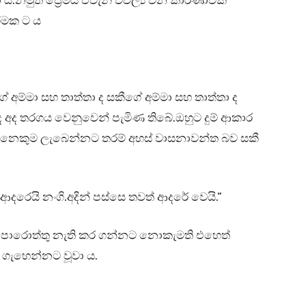
ය.නමුත් ප්‍රේමය එවැනි විචල්‍ය වන කාරණාවක්
ීමක ට ය
්ගේ අම්මා සහ තාත්තා ද සකීගේ අම්මා සහ තාත්තා ද
 අද තරගය වෙනුවෙන් පැමිණ තිබේ.ඔහුට දුම් ආකාර
නෙකුම ලැබෙන්නට තරම් අහස් වාසනාවන්ත බව සකී
දරෙයි නංගි.අදින් පස්සෙ තවත් ආදරේ වෙයි.”
ාපොරොත්තු නැති කර ගන්නට නොකැමති එහෙත්
 ගැහෙන්නට වූවා ය.