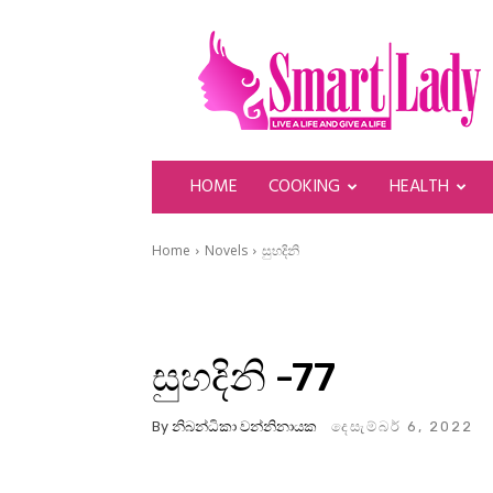
SmartLady
HOME
COOKING
HEALTH
Home
Novels
සුහදිනි
සුහදිනි -77
By
නිබන්ධිකා වන්නිනායක
දෙසැම්බර් 6, 2022