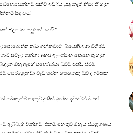
ින් වෙහෙසෙන්නට සකීට ඉඩ දිය යුතු නැති නිසා ඒ ගැන
්නට සිදු විණ.
කක් බලන්න පුලුවන් වෙයි.”
ලාපොරොත්තු තබා ගන්නවාට බියෙනි.ඉතා විශිෂ්ට
 හොට පටලා ගන්නා අහස් ඉලංගසිංහ කෙනෙකු ගැන
බේ.දැන් ඔහු ඇගේ සහෝදරයා බවට පත්වී සිටීම
කණපිට පෙරළෙනවා වැඩ කරන කෙනෙකු බව ද අමතක
ස්.මොකුත්ම නැතුව දුකින් ඉන්න දවසටත් මගේ
 වලට ඇබ්බැහි වන්නට එකම හේතුව ඔහු ය.ජයග්‍රහණය