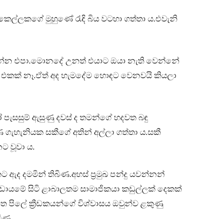
කෙල්ලකගේ මුහුණේ රැඳි බිය වටහා ගත්තා ය.එවැනි
ිතන්න එපා.මොනදේ උනත් එයාට ඔයා නැති වෙන්නේ
තන එකක් නෑ.ඒත් අද හැමදේම හොඳට වෙනවයි කියලා
ැසසුම් ඇසුණු දවස් ද තමන්ගේ හදවත බඳු
ගැහැනියක සකීගේ අතින් අල්ලා ගත්තා ය.සකී
 වූවා ය.
 ඇද දමමින් තිබිණ.අහස් ප්‍රමුඛ පන්දු යවන්නන්
ඩායමේ සිටි ළාබාලතම සාමාජිකයා කඩුල්ලක් දෙකක්
්ත පිලේ ක්‍රීඩකයන්ගේ විශ්වාසය ඔවුන්ව ළකුණු
බිණ.