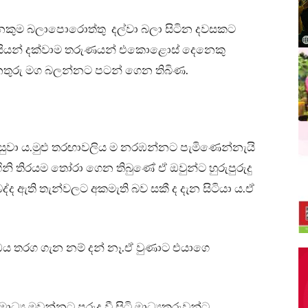
කුම බලාපොරොත්තු දල්වා බලා සිටින දවසකට
 වැසියන් දක්වාම තරුණයන් එකොළොස් දෙනෙකු
ුරු මග බලන්නට පටන් ගෙන තිබිණ.
සුවා ය.මුළු තරඟාවලිය ම නරඹන්නට පැමිණෙන්නැයි
නි තිරයම තෝරා ගෙන තිබුණේ ඒ ඔවුන්ට හුරුපුරුදු
බද්ද ඇති තැන්වලට අකමැති බව සකී ද දැන සිටියා ය.ඒ
 ඔය තරග ගැන නම් දන් නෑ.ඒ වුණාට එයාගෙ
්‍ය මවන්නට පුරුදු වී සිටි මාධ්‍යකරුවන්ට