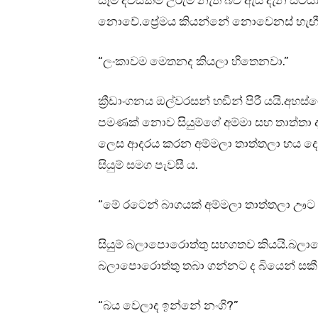
සෑම දවසකම උරුම නැති බව ඇය දැන සිටියා 
නොවේ.ප්‍රේමය කියන්නේ නොවෙනස් හැඟ
“ලංකාවම මෙතනද කියලා හිතෙනවා.”
ක්‍රීඩාංගනය ඔල්වරසන් හඬින් පිරී යයි.අහස
පමණක් නොව සියුම්ගේ අම්මා සහ තාත්තා ද
ලෙස ආදරය කරන අම්මලා තාත්තලා හය දෙ
සියුම් සමග පැවසී ය.
“මේ රටෙන් බාගයක් අම්මලා තාත්තලා ඌට ආ
සියුම් බලාපොරොත්තු සහගතව කියයි.බල
බලාපොරොත්තු තබා ගන්නට ද බියෙන් සකී
“බය වෙලාද ඉන්නේ නංගි?”