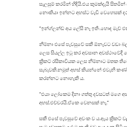
සැලසුම් කරමින් හිඳියි.එය කුමක්දැයි සිතම
නොකියා ඉන්නට අහස්ට වැඩි වෙහෙසක් දරන
“ඉන්ග්ලන්ඩ් අය ලේසි නෑ ඉතිං.හොඳ මැච් එ
නිම්නා එසේ පැවසුවේ සකී ඕනෑවට වඩා බ
ලෙස සියල්ල ඉටු කර අවසාන අවස්ථාවේදී
ක්‍රිකට් රසිකාවියක ලෙස නිම්නාට මතක ති
සැබෑවකි.නමුත් අහස් කියන්නේ එවැනි 
කරන්නට නොහැකි ය.
“එයා ලෝකෙම දිනා ගත්තු දවසටත් මගෙ අහ
අහස්.එච්චරයි.ඒකෙ වෙනසක් නෑ.”
සකී එසේ පැවසුවේ අවංක ව ය.ඇය ක්‍රිකට්