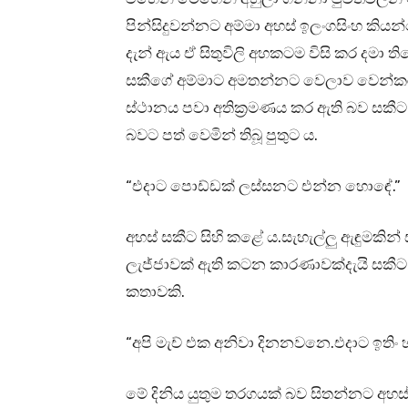
පින්සිදුවන්නට අම්මා අහස් ඉලංගසිංහ කිය
දැන් ඇය ඒ සිතුවිලි අහකටම විසි කර දමා
සකීගේ අම්මාට අමතන්නට වෙලාව වෙන්කරගන
ස්ථානය පවා අතික්‍රමණය කර ඇති බව සක
බවට පත් වෙමින් තිබූ පුතුට ය.
“එදාට පොඩ්ඩක් ලස්සනට එන්න හොඳේ.”
අහස් සකීට සිහි කළේ ය.සැහැල්ලු ඇඳුමකින්
ලැජ්ජාවක් ඇති කටන කාරණාවක්දැයි සකීට
කතාවකි.
“අපි මැච් එක අනිවා දිනනවනෙ.එදාට ඉත
මේ දිනිය යුතුම තරගයක් බව සිතන්නට අහස්