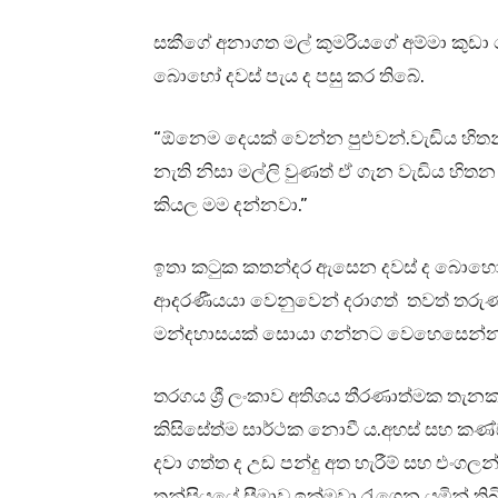
සකීගේ අනාගත මල් කුමරියගේ අම්මා කුඩා 
බොහෝ දවස් පැය ද පසු කර තිබේ.
“ඕනෙම දෙයක් වෙන්න පුළුවන්.වැඩිය හ
නැති නිසා මල්ලි වුණත් ඒ ගැන වැඩිය හි
කියල මම දන්නවා.”
ඉතා කටුක කතන්දර ඇසෙන දවස් ද බොහෝ ප
ආදරණීයයා වෙනුවෙන් දරාගත් තවත් තරුණ 
මන්දහාසයක් සොයා ගන්නට වෙහෙසෙන්නට
තරගය ශ්‍රී ලංකාව අතිශය තීරණාත්මක තැනකට
කිසිසේත්ම සාර්ථක නොවී ය.අහස් සහ කණ්
දවා ගත්ත ද උඩ පන්දු අත හැරීම් සහ එංගලන
තුන්සියයේ සීමාව ඉක්මවා රැගෙන යමින් ති