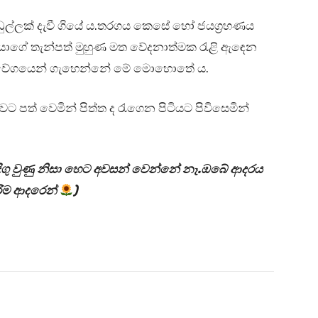
ුල්ලක් දැවී ගියේ ය.තරගය කෙසේ හෝ ජයග්‍රහණය
යකයාගේ තැන්පත් මුහුණ මත වේදනාත්මක රැළි ඇඳෙන
ත වේගයෙන් ගැහෙන්නේ මේ මොහොතේ ය.
පත් වෙමින් පිත්ත ද රැගෙන පිටියට පිවිසෙමින්
දිගු වුණු නිසා හෙට අවසන් වෙන්නේ නෑ.ඔබේ ආදරය
රිම ආදරෙන්
)