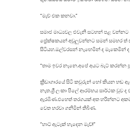
“මැච් එක කනවා.”
සමාජ මාධ්‍යවල එවැනි සටහන් පළ වන්නට
ප්‍රේක්ෂකයන් අවුලුවන්නට සමන් සමහර ත් සමහර
සිටියහ.ඔල්වරසන් නැඟෙමින් ද මැකෙමින් ද
“තාම ඉවර නෑනෙ.අපේ අයට බැට් කරන්න පු
ක්‍රීඩාගාරයේ සිටි කවුරුන් හෝ කියන හඬ
නැත.ශ්‍රී ලංකා පිලේ ආරම්භය සාර්ථක වුව ද
ඇරඹිණ.එහෙත් තරගයක් අත හරින්නට අක
වෙත හරවා ගනිමින් තිබිණ.
“හාට් ඇටෑක් හැදෙන මැච්!”