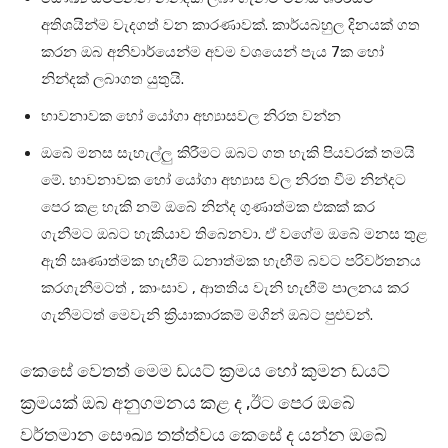
අතිශයින්ම වැදගත් වන කාරණාවක්. කාර්යබහුල දිනයක් ගත
කරන ඔබ අනිවාර්යෙන්ම අවම වශයෙන් පැය 7ක හෝ
නින්දක් ලබාගත යුතුයි.
භාවනාවක හෝ යෝගා අභ්‍යාසවල නිරත වන්න
ඔබේ මනස සැහැල්ලු කිරීමට ඔබට ගත හැකි පියවරක් තමයි
මේ. භාවනාවක හෝ යෝගා අභ්‍යාස වල නිරත වීම නින්දට
පෙර කළ හැකි නම් ඔබේ නින්ද ගුණාත්මක එකක් කර
ගැනීමට ඔබට හැකියාව තිබෙනවා. ඒ වගේම ඔබේ මනස තුළ
ඇති ඍණාත්මක හැඟීම් ධනාත්මක හැඟීම් බවට පරිවර්තනය
කරගැනීමටත් , කාංසාව , ආතතිය වැනි හැඟීම් පාලනය කර
ගැනීමටත් මෙවැනි ක්‍රියාකාරකම් මගින් ඔබට පුළුවන්.
කෙසේ වෙතත් මෙම ඩයට් ක්‍රමය හෝ කුමන ඩයට්
ක්‍රමයක් ඔබ අනුගමනය කළ ද ,ඊට පෙර ඔබේ
වර්තමාන සෞඛ්‍ය තත්ත්වය කෙසේ ද යන්න ඔබේ