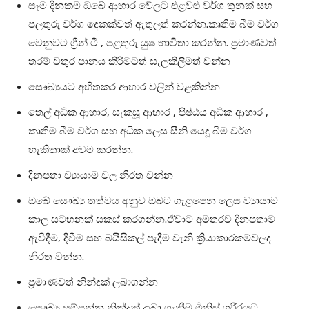
සෑම දිනකම ඔබේ ආහාර වේලට එළවළු වර්ග තුනක් සහ
පලතුරු වර්ග දෙකක්වත් ඇතුලත් කරන්න.කෘතිම බීම වර්ග
වෙනුවට ග්‍රීන් ටී , පළතුරු යුෂ භාවිතා කරන්න. ප්‍රමාණවත්
තරම් වතුර පානය කිරීමටත් සැලකිලිමත් වන්න
සෞඛ්‍යයට අහිතකර ආහාර වලින් වළකින්න
තෙල් අධික ආහාර, සැකසූ ආහාර , පිෂ්ඨය අධික ආහාර ,
කෘතිම බීම වර්ග සහ අධික ලෙස සීනි යෙදූ බීම වර්ග
හැකිතාක් අවම කරන්න.
දිනපතා ව්‍යායාම වල නිරත වන්න
ඔබේ සෞඛ්‍ය තත්වය අනුව ඔබට ගැළපෙන ලෙස ව්‍යායාම
කාල සටහනක් සකස් කරගන්න.ඒවාට අමතරව දිනපතාම
ඇවිදීම, දිවීම සහ බයිසිකල් පැදීම වැනි ක්‍රියාකාරකම්වලද
නිරත වන්න.
ප්‍රමාණවත් නින්දක් ලබාගන්න
සෞඛ්‍ය සම්පන්න නින්දක් ලබා ගැනීම මිනිස් ශරීරයට