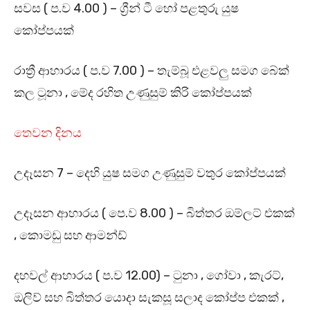
සවස ( ප.ව 4.00 ) – ග්‍රීන් ටී හෝ පළතුරු යුෂ
කෝප්පයක්
රාත්‍රී ආහාරය ( ප.ව 7.00 ) – තැම්බූ එළවලු සමග බේක්
කල ටූනා , මේද රහිත උණුසුම් කිරි කෝප්පයක්
තෙවන දිනය
උදෑසන 7 – දෙහි යුෂ සමග උණුසුම් වතුර කෝප්පයක්
උදෑසන ආහාරය ( පෙ.ව 8.00 ) – බිත්තර ඔම්ලට් එකක්
, කොමඩු සහ ආමන්ඩ්
දහවල් ආහාරය ( ප.ව 12.00) – ටුනා , ගෝවා , කැරට්,
ඔලිව් සහ බිත්තර යොදා සැකසූ සලාද කෝප්ප එකක් ,