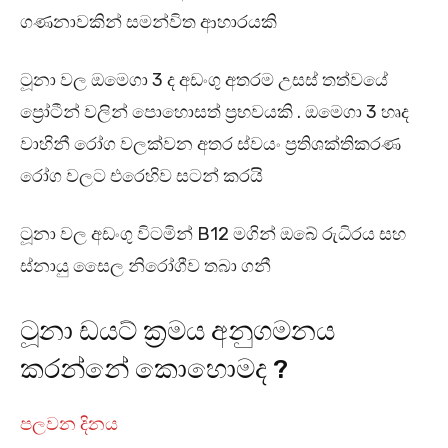
ගණනාවකින් සමන්විත ආහාරයකි
ටූනා වල ඔමෙගා 3 ද අඩංගු අතරම උසස් තත්වයේ
ප්‍රෝටීන් වලින් පොහොසත් ප්‍රභවයකි . ඔමෙගා 3 හෘද
වාහිනී රෝග වලක්වන අතර ස්වයං ප්‍රතිශක්තිකරණ
රෝග වලට එරෙහිව සටන් කරයි
ටූනා වල අඩංගු විටමින් B12 මගින් ඔබේ රුධිරය සහ
ස්නායු සෛල නිරෝගීව තබා ගනී
ටූනා ඩයට් ක්‍රමය අනුගමනය
කරන්නේ කොහොමද ?
පලවන දිනය