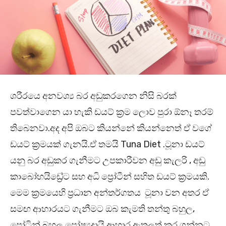
ශරීරයෙ අනවශ්‍ය බර අඩුකරගෙන නිසි බරක්
පවත්වාගෙන යා හැකි ඩයට් ක්‍රම ලොව පුරා ඕනෑ තරම්
තිබෙනවා.අද අපි ඔබට කියන්නේ කියන්නෙත් ඒ වගේ
ඩයට් ක්‍රමයක් ගැනයි.ඒ තමයි Tuna Diet .ටූනා ඩයට්
යනු බර අඩුකර ගැනීමට උපකාරීවන අඩු කැලරි , අඩු
කාබෝහයිඩ්‍රේට සහ අධි ප්‍රෝටීන් සහිත ඩයට් ක්‍රමයකි.
මෙම ක්‍රමයෙහි ප්‍රධාන අන්තර්ගතය ටූනා වන අතර ඒ
සමඟ ආහාරයට ගැනීමට ඔබ කැමති තන්තු බහුල,
ප්‍රෝටින් බහුල පෝෂ්‍යදායි ආහාර ඇතුලත් කර ගන්නට