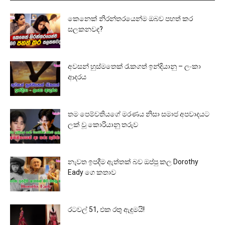
කෙනෙක් නිරන්තරයෙන්ම ඔබව පහත් කර
සලකනවද?
අවසන් හුස්මතෙක් රැකගත් ඉන්දියානු – ලංකා
ආදරය
තම පෙම්වතියගේ මරණය නිසා සමාජ අපවාදයට
ලක් වූ කොරියානු තරුව
නැවත ඉපදීම ඇත්තක් බව ඔප්පු කල Dorothy
Eady ගෙ කතාව
රටවල් 51, එක රතු ඇඳුමයි!