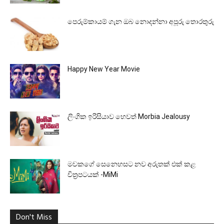
පෙරුම්කායම් ගැන ඔබ නොදන්නා අපූරු තොරතුරු
Happy New Year Movie
ලිංගික ඉරිසියාව හෙවත් Morbia Jealousy
මවකගේ සෙනෙහසට නව අරුතක් එක් කළ
චිත්‍රපටයක් -MiMi
Don't Miss