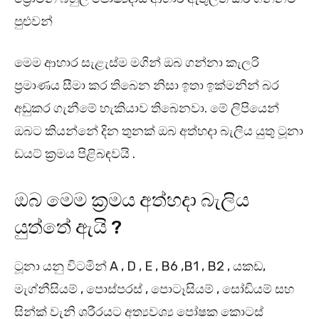
පුළුවන්
මෙම ආහාර සැළැස්ම මගින් ඔබ ගන්නා කැලරි
ප්‍රමාණය සීමා කර තිබෙන නිසා ඉතා ඉක්මනින් බර
අඩුකර ගැනීමේ හැකියාව තිබෙනවා. මේ ලිපියෙන්
ඔබට කියන්නේ දින තුනක් ඔබ අත්හදා බැලිය යුතු ටූනා
ඩයට් ක්‍රමය පිළිබඳවයි .
ඔබ මෙම ක්‍රමය අත්හදා බැලිය
යුත්තේ ඇයි ?
ටූනා යනු විටමින් A , D , E , B6 ,B1 , B2 , යකඩ,
මැග්නීසියම් , පොස්පරස් , පොටෑසියම් , සෝඩියම් සහ
සින්ක් වැනි ශරීරයට අත්‍යවශ්‍ය පෝෂක කොටස්