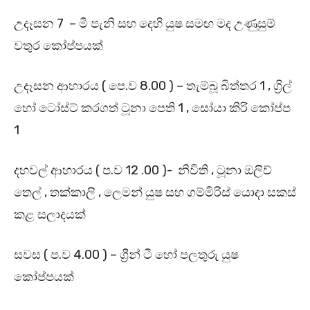
උදෑසන 7 – මී පැනි සහ දෙහි යුෂ සමඟ මද උණුසුම්
වතුර කෝප්පයක්
උදෑසන ආහාරය ( පෙ.ව 8.00 ) – තැම්බූ බිත්තර 1 , ග්‍රිල්
හෝ ටෝස්ට් කරගත් ටූනා පෙති 1 , සෝයා කිරි කෝප්ප
1
දහවල් ආහාරය ( ප.ව 12 .00 )- නිවිති , ටූනා ඔලිව්
තෙල් , තක්කාලි , ලෙමන් යුෂ සහ ගම්මිරිස් යොදා සකස්
කළ සලාදයක්
සවස ( ප.ව 4.00 ) – ග්‍රීන් ටී හෝ පලතුරු යුෂ
කෝප්පයක්