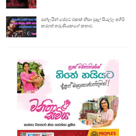
ඔන්ලයින් පේමට් එකක් නිසා මුදල් සියල්ල අහිමි
කරගත් තරුණියකගේ කතාව