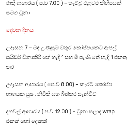
රාත්‍රී ආහාරය ( ප.ව 7.00 ) – තැම්බූ එළවළු කිහිපයක්
සමග ටූනා
දෙවන දිනය
උදෑසන 7 – මඳ උණුසුම් වතුර කෝප්පයකට ඇපල්
සයිඩර් විනාකිරි තේ හැඳි 1 සහ මී පැණි තේ හැඳි 1 එකතු
කර
උදෑසන ආහාරය ( පෙ.ව 8.00) – කැරට් කෝප්ප
භාගයක යුෂ , නිවිති සහ බිත්තර සැන්විච්
දහවල් ආහාරය ( ප.ව 12.00 ) – ටූනා සලාද wrap
එකක් හෝ දෙකක්