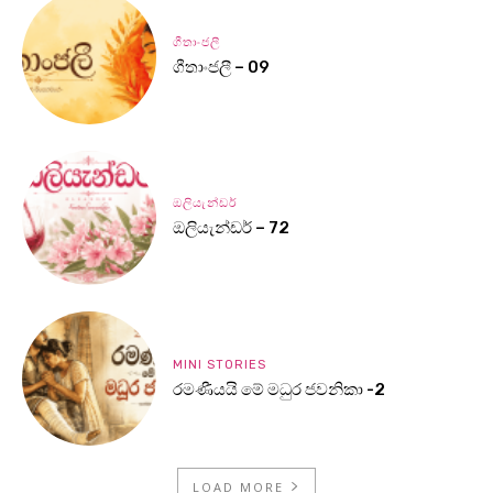
ගීතාංජලී
ගීතාංජලී – 09
ඔලියැන්ඩර්
ඔලියැන්ඩර් – 72
MINI STORIES
රමණීයයි මේ මධුර ජවනිකා -2
LOAD MORE