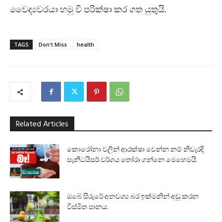
වෛද්‍යවරයා හමු වී පරික්ෂා කර ගත යුතුයි.
TAGS
Don't Miss
health
Related Articles
කොරෝනා වලින් ආරක්ෂා වෙන්න නම් නිවැරදි
සැනිටයිසර් වර්ගය තෝරා ගන්නෙ මෙහෙමයි.
ඔබේ සිරුරේ අනවශ්‍ය බර ඉක්මනින් අඩු කරන
විස්මිත පානය.