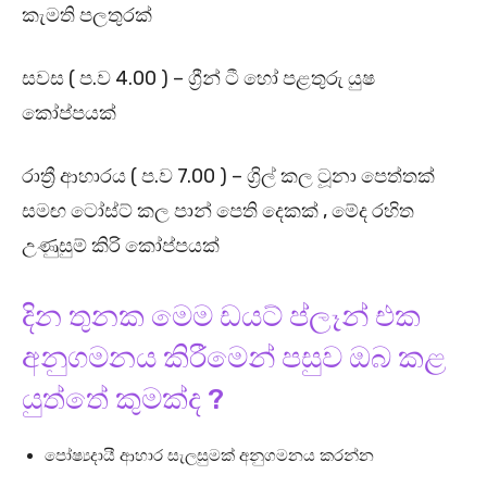
කැමති පලතුරක්
සවස ( ප.ව 4.00 ) – ග්‍රීන් ටී හෝ පළතුරු යුෂ
කෝප්පයක්
රාත්‍රී ආහාරය ( ප.ව 7.00 ) – ග්‍රිල් කල ටූනා පෙත්තක්
සමඟ ටෝස්ට් කල පාන් පෙති දෙකක් , මේද රහිත
උණුසුම් කිරි කෝප්පයක්
දින තුනක මෙම ඩයට් ප්ලෑන් එක
අනුගමනය කිරීමෙන් පසුව ඔබ කළ
යුත්තේ කුමක්ද ?
පෝෂ්‍යදායී ආහාර සැලසුමක් අනුගමනය කරන්න