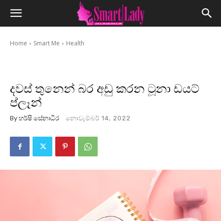
Home
Smart Me
Health
දවස් තුනෙන් බර අඩු කරන ටූනා ඩයට්
ප්ලෑන්
By
හර්ෂි සේනාධීර
නොවැම්බර් 14, 2022