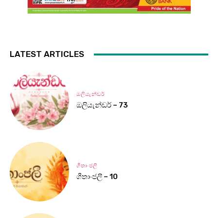
LATEST ARTICLES
ඔලියැන්ඩර්
ඔලියැන්ඩර් – 73
ගීතාංජලී
ගීතාංජලී – 10