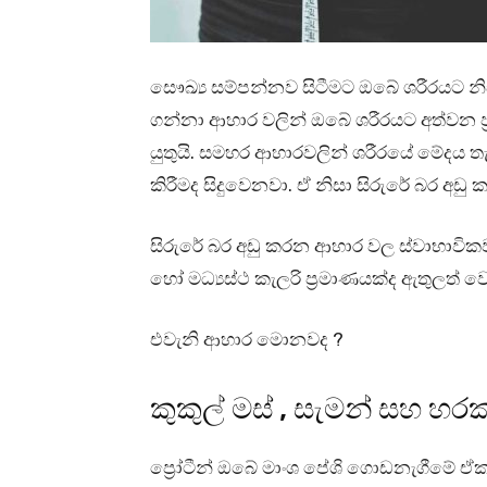
සෞඛ්‍ය සම්පන්නව සිටීමට ඔබේ ශරීරයට න
ගන්නා ආහාර වලින් ඔබේ ශරීරයට අත්වන ප්‍
යුතුයි. සමහර ආහාරවලින් ශරීරයේ මේදය 
කිරීමද සිදුවෙනවා. ඒ නිසා සිරුරේ බර අඩු
සිරුරේ බර අඩු කරන ආහාර වල ස්වාභාවික
හෝ මධ්‍යස්ථ කැලරි ප්‍රමාණයක්ද ඇතුලත් 
එවැනි ආහාර මොනවද ?
කුකුල් මස් , සැමන් සහ හරක
ප්‍රෝටීන් ඔබේ මාංශ පේශි ගොඩනැගීමේ ඒක