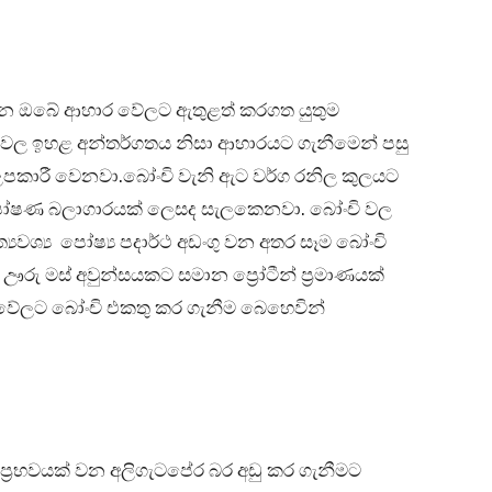
රන ඔබේ ආහාර වේලට ඇතුළත් කරගත යුතුම
වල ඉහළ අන්තර්ගතය නිසා ආහාරයට ගැනීමෙන් පසු
උපකාරී වෙනවා.බෝංචි වැනි ඇට වර්ග රනිල කුලයට
ෝෂණ බලාගාරයක් ලෙසද සැලකෙනවා. බෝංචි වල
්‍යවශ්‍ය පෝෂ්‍ය පදාර්ථ අඩංගු වන අතර සෑම බෝංචි
ඌරු මස් අවුන්සයකට සමාන ප්‍රෝටීන් ප්‍රමාණයක්
වේලට බෝංචි එකතු කර ගැනීම බෙහෙවින්
රභවයක් වන අලිගැටපේර බර අඩු කර ගැනීමට