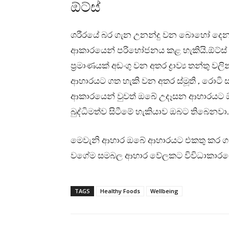
ඕට්ස්
ශරීරයේ බර ගැන උනන්දු වන බොහෝ දෙනා අ
ආකාරයෙන් පරිභෝජනය කළ හැකියි.ඕට්ස් ව
ප්‍රමාණයක් අඩංගු වන අතර ද්‍රාව්‍ය තන්තු
ආහාරයට ගත හැකි වන අතර ස්මූති , රොටි
ආකාරයෙන් වුවත් ඔබේ උදෑසන ආහාරයට ඕට
බුද්ධිමත්ව සිටීමේ හැකියාව ඔබට තිබෙනවා.
මෙවැනි ආහාර ඔබේ ආහාරයට එකතු කර ගැනී
වගේම සමබල ආහාර වේලකට විවිධාකාරයෙන
TAGS
Healthy Foods
Wellbeing