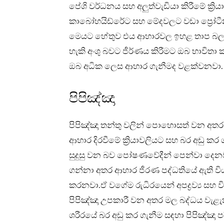
පේශි වර්ධනය සහ අලුත්වැඩියා කිරීමේ ක්‍ර
කාබෝහයිඩ්රේට සහ මේදවලට වඩා ප්‍රෝටීන
මෙයට හේතුව එය ආහාරවල ඉහළ තාප බලප
හැකි අංශු බවට ජීර්ණය කිරීමට ඔබ භාවිතා 
ඔබ අධික ලෙස ආහාර ගැනීමද වළක්වනවා
පිපිඤ්ඤා
පිපිඤ්ඤා තන්තු වලින් පොහොසත් වන අතර අ
ආහාර දිරවීමේ ක්‍රියාවලියට සහ බර අඩු කර 
සුදුසු වන බව පෝෂණවේදීන් පෙන්වා දෙනවා
ගන්නා අතර ආහාර ජීරණ පද්ධතියේ ඇති විය
කරනවා.ඒ වගේම රුධිරයෙන් අපද්‍රව්‍ය සහ විෂ 
පිපිඤ්ඤා උපකාරී වන අතර මල බද්ධය වැළැ
ශරීරයේ බර අඩු කර ගැනීම සඳහා පිපිඤ්ඤා ප