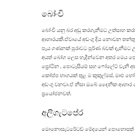
බෝංචි
බෝංචි යනු බර අඩු කරගැනීමට උත්සාහ ක
ආහාරයකි.ඒවායේ අඩංගු දිය නොවන තන්තු
පැය ගණනක් පුරාවට පූර්ණ බවක් දැනීමට 
අයත් බෝග ලෙස හැදින්වෙන අතර මෙය ප
ප්‍රෝටීන , පොටෑසියම් සහ ෆෝලේට් වැනි අත
කෝප්ප භාගයක් තුළ ම කුකුල්මස්, මාළු හෝ 
අඩංගු වනවා.ඒ නිසා ඔබේ දෛනික ආහාර 
ප්‍රයෝජනවත්.
අලිගැටපේර
මොනොසැටරේටඩ් මේදයෙන් පොහොසත් ප්‍