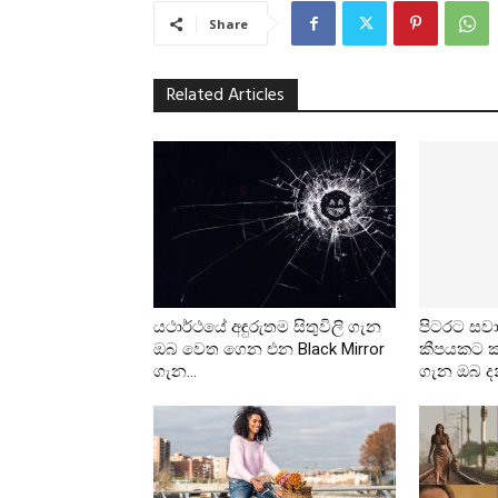
Share
Related Articles
යථාර්ථයේ අඳුරුතම සිතුවිලි ගැන
පිටරට සවා
ඔබ වෙත ගෙන එන Black Mirror
කීපයකට කල
ගැන...
ගැන ඔබ ද