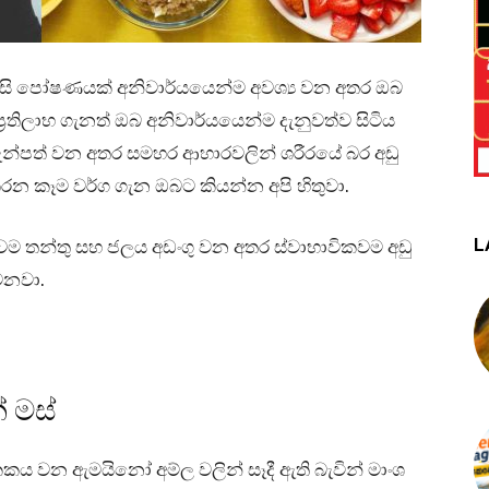
ිසි පෝෂණයක් අනිවාර්යයෙන්ම අවශ්‍ය වන අතර ඔබ
රතිලාභ ගැනත් ඔබ අනිවාර්යයෙන්ම දැනුවත්ව සිටිය
තැන්පත් වන අතර සමහර ආහාරවලින් ශරීරයේ බර අඩු
 කරන කෑම වර්ග ගැන ඔබට කියන්න අපි හිතුවා.
L
වම තන්තු සහ ජලය අඩංගු වන අතර ස්වාභාවිකවම අඩු
වෙනවා.
් මස්
කය වන ඇමයිනෝ අම්ල වලින් සෑදී ඇති බැවින් මාංශ