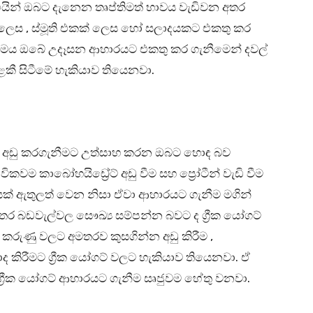
ින් ඔබට දැනෙන තෘප්තිමත් භාවය වැඩිවන අතර
 ලෙස , ස්මූති එකක් ලෙස හෝ සලාදයකට එකතු කර
ෙය ඔබේ උදෑසන ආහාරයට එකතු කර ගැනීමෙන් දවල්
ී සිටීමේ හැකියාව තියෙනවා.
 බර අඩු කරගැනීමට උත්සාහ කරන ඔබට හොඳ බව
වම කාබෝහයිඩ්‍රේට් අඩු වීම සහ ප්‍රෝටීන් වැඩි වීම
යක් ඇතුලත් වෙන නිසා ඒවා ආහාරයට ගැනීම මගින්
 අතර බඩවැල්වල සෞඛ්‍ය සම්පන්න බවට ද ග්‍රීක යෝගට්
කරුණු වලට අමතරව කුසගින්න අඩු කිරීම ,
මාද කිරීමට ග්‍රීක යෝගට් වලට හැකියාව තියෙනවා. ඒ
ග්‍රීක යෝගට් ආහාරයට ගැනීම සෘජුවම හේතු වනවා.