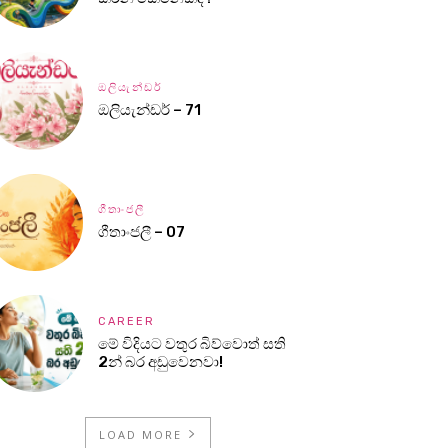
ඔලියැන්ඩර්
ඔලියැන්ඩර් – 71
ගීතාංජලී
ගීතාංජලී – 07
CAREER
මේ විදියට වතුර බිව්වොත් සති
2න් බර අඩුවෙනවා!
LOAD MORE