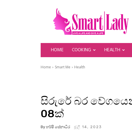
SmartLady
HOME
COOKING
HEALTH
Home
Smart Me
Health
සිරුරේ බර වේගයෙන්
08ක්
By
හර්ෂි සේනාධීර
ජූලි 14, 2023