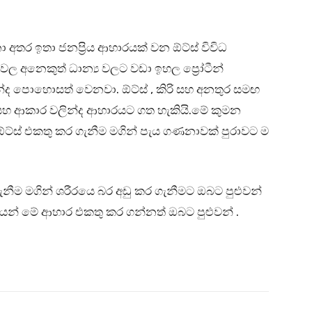
තර ඉතා ජනප්‍රිය ආහාරයක් වන ඕට්ස් විවිධ
ල අනෙකුත් ධාන්‍ය වලට වඩා ඉහල ප්‍රෝටීන්
 වලින්ද පොහොසත් වෙනවා. ඕට්ස් , කිරි සහ අනතුර සමඟ
 සහ ආකාර වලින්ද ආහාරයට ගත හැකියි.මේ කුමන
්ස් එකතු කර ගැනීම මගින් පැය ගණනාවක් පුරාවට ම
ම මගින් ශරීරයෙ බර අඩු කර ගැනීමට ඔබට පුළුවන්
් මේ ආහාර එකතු කර ගන්නත් ඔබට පුළුවන් .