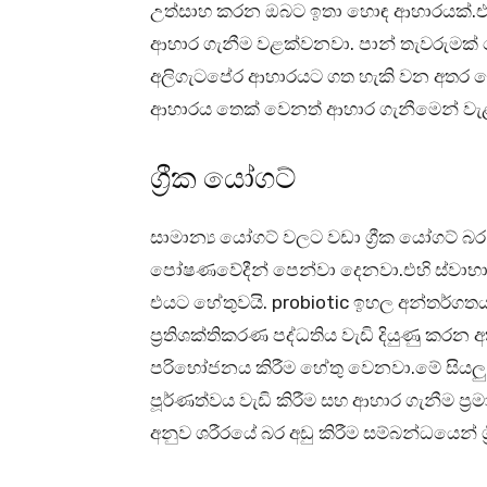
උත්සාහ කරන ඔබට ඉතා හොඳ ආහාරයක්.එය
ආහාර ගැනීම වළක්වනවා. පාන් තැවරුමක්
අලිගැටපේර ආහාරයට ගත හැකි වන අතර ම
ආහාරය තෙක් වෙනත් ආහාර ගැනීමෙන් වැළක
ග්‍රීක යෝගට්
සාමාන්‍ය යෝගට් වලට වඩා ග්‍රීක යෝගට්
පෝෂණවේදීන් පෙන්වා දෙනවා.එහි ස්වාභාවික
එයට හේතුවයි. probiotic ඉහල අන්තර්ගත
ප්‍රතිශක්තිකරණ පද්ධතිය වැඩි දියුණු කරන
පරිභෝජනය කිරීම හේතු වෙනවා.මේ සියලු 
පූර්ණත්වය වැඩි කිරීම සහ ආහාර ගැනීම ප්‍ර
අනුව ශරීරයේ බර අඩු කිරීම සම්බන්ධයෙන් 