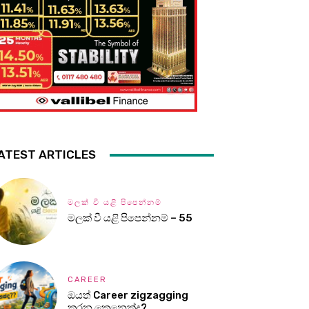
ATEST ARTICLES
මලක් වී යළි පිපෙන්නම්
මලක් වී යළි පිපෙන්නම් – 55
CAREER
ඔයත් Career zigzagging
කරන කෙනෙක්ද?