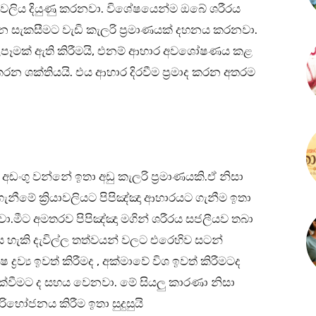
ියාවලිය දියුණු කරනවා. විශේෂයෙන්ම ඔබේ ශරීරය
 සැකසීමට වැඩි කැලරි ප්‍රමාණයක් දහනය කරනවා.
ෑමක් ඇති කිරීමයි, එනම් ආහාර අවශෝෂණය කළ
කරන ශක්තියයි. එය ආහාර දිරවීම ප්‍රමාද කරන අතරම
.
ඩංගු වන්නේ ඉතා අඩු කැලරි ප්‍රමාණයකි.ඒ නිසා
ගැනීමේ ක්‍රියාවලියට පිපිඤ්ඤා ආහාරයට ගැනීම ඉතා
.මීට අමතරව පිපිඤ්ඤා මගින් ශරීරය සජලීයව තබා
 හැකි දැවිල්ල තත්වයන් වලට එරෙහිව සටන්
ද්‍රව්‍ය ඉවත් කිරීමද , අක්මාවේ විශ ඉවත් කිරීමටද
ක්වීමට ද සහය වෙනවා. මේ සියලු කාරණා නිසා
රිභෝජනය කිරීම ඉතා සුදුසුයි