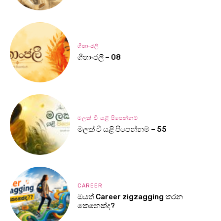
ගීතාංජලී
ගීතාංජලී – 08
මලක් වී යළි පිපෙන්නම්
මලක් වී යළි පිපෙන්නම් – 55
CAREER
ඔයත් Career zigzagging කරන
කෙනෙක්ද?