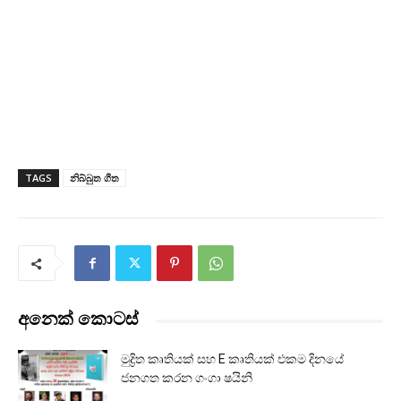
TAGS
නිබ්බුත ගීත
අනෙක් කොටස්
මුද්‍රිත කෘතියක් සහ E කෘතියක් එකම දිනයේ
ජනගත කරන ගංගා ෂයිනි