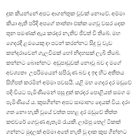
දුක කියන්නේ අපට ආගන්තුක වූවක් නොවේ. අම්මා
කියා ඇති පරිදි අපගේ තාත්තා එක්ක ගෙවූ වසර දෙක
තුන පමණක් ඇය කරදර නැතිව ජීවත් වී තිබේ. මහ
ගෙදරදී ළමයෙකු දා පටන් කරන්නට සිදු වූ වැඩ
කන්දරාවෙන් ගැලවීමක් හෝ නිදහසක් ලැබී තිබේ.
කන්නට බොන්නට අඩුපාඩුවක් නොවූ බව ද මගේ
අවශ්‍යතා උපරිමයෙන් සපිරුණ බව ද ඉඳ හිට අතීතය
සිහිපත් කරමින් අම්මා පවසයි. යළි මහ ගෙදර දර මඩුවේ
පදිංචියට පැමිණීමෙන් පසු දුක් කරදර පොළියත් සමග ම
පැමිණියේ ය. කුසගින්න අපට සාමාන්‍ය දෙයක් විය. දරා
ගත නො හැකි වූයේ වත්ත පහළ දර මඩුවේ තිත්ත
කළුවරේ ගෙවුණ ඇතැම් රැයකි. ලාම්පු තෙල් ටිකක්
ගන්නට මුදලක් අම්මා අතේ නැති වූ දාක කුස ගින්නට