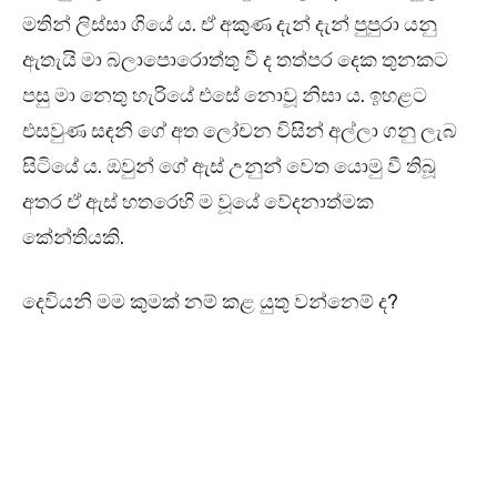
මතින් ලිස්සා ගියේ ය. ඒ අකුණ දැන් දැන් පුපුරා යනු
ඇතැයි මා බලාපොරොත්තු වී ද තත්පර දෙක තුනකට
පසු මා නෙතු හැරියේ එසේ නොවූ නිසා ය. ඉහළට
එසවුණ සඳනි ගේ අත ලෝචන විසින් අල්ලා ගනු ලැබ
සිටියේ ය. ඔවුන් ගේ ඇස් උනුන් වෙත යොමු වී තිබූ
අතර ඒ ඇස් හතරෙහි ම වූයේ වේදනාත්මක
කේන්තියකි.
දෙවියනි මම කුමක් නම් කළ යුතු වන්නෙම් ද?