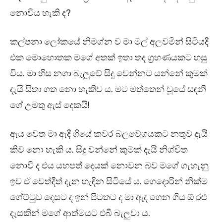
නොවිය හැකි ද?
කල්පනා ලෝකයේ නිමග්න ව මා මල් අලවමින් සිටියදී
එක මොහොතක මගේ අතක් ඉතා තද ග්‍රහණයකට හසු
විය. මා හිස නගා බැලුවේ සිදු වෙන්නට යන්නේ කුමක්
දැයි සිතා ගත නො හැකිව ය. මට මත්තෙන් වූයේ සඳනි
ගේ උමතු ඇස් දෙකයි!
ඇය වෙත මා ඇදී ගියේ කවර බලවේගයකට නතුව දැයි
කිව නො හැකි ය. සිදු වන්නේ කුමක් දැයි නිශ්චිත
නොවී ද එය යහපත් දෙයක් නොවන බව මගේ ගැහැනු
ඉව ඒ වෙත්දීත් දැන හැඳින සිටියේ ය. ගෙදොරින් නික්ම
ගේට්ටුව දෙසට ද ඉන් පිටතට ද මා ඇද ගෙන ගිය ඕ රළු
දෑසකින් මගේ ආත්මයට එබී බැලුවා ය.