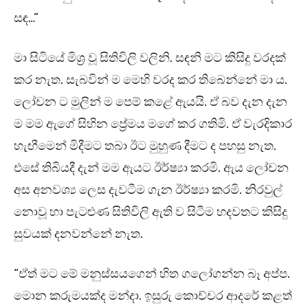
සඳ…”
මා සිටියේ මිශ්‍ර වූ සිතිවිලි වලිනි. සඳනි මට කිසිදු වරදක්
කර නැත. සැබවින් ම මෙහි වරද කර තිබෙන්නේ මා ය.
ලෝචන ට මුලින් ම පෙම් කළේ ඇයයි. ඒ බව දැන දැන
ම මම ඇගේ සිහින ප්‍රේමය මගේ කර ගතිමි. ඒ වැරදිකාර
හැඟීමෙන් මිදීමට තබා ඊට මුහුණ දීමට ද පහසු නැත.
එසේ තිබියදී දැන් මම ඇයට ඊර්ෂ්‍යා කරමි. ඇය ලෝචන
අස අනවශ්‍ය ලෙස දැවටීම ගැන ඊර්ෂ්‍යා කරමි. නිරවුල්
නොවූ හා පැටළුණ සිතිවිලි ඇති ව සිටීම හදවතට කිසිදු
සුවයක් දනවන්නේ නැත.
“ඒත් මට මේ මනුස්සයගෙන් හිත ගලෝගන්න බෑ අප්ප.
මොන කරුමයක්ද මන්දා. ඉසුරු කොච්චර ආදරේ කළත්