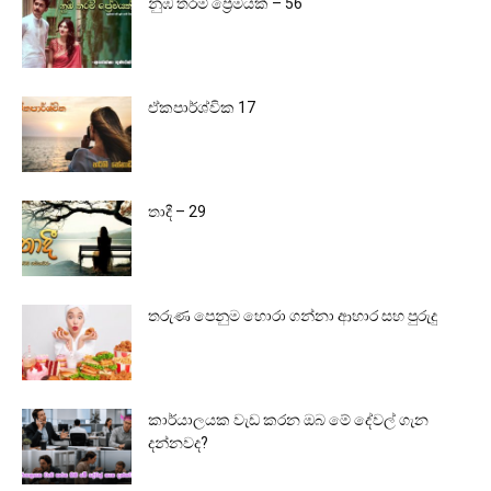
නුඹ තරම් ප්‍රේමයක් – 56
ඒකපාර්ශ්වික 17
තාදී – 29
තරුණ පෙනුම හොරා ගන්නා ආහාර සහ පුරුදු
කාර්යාලයක වැඩ කරන ඔබ මේ දේවල් ගැන
දන්නවද?