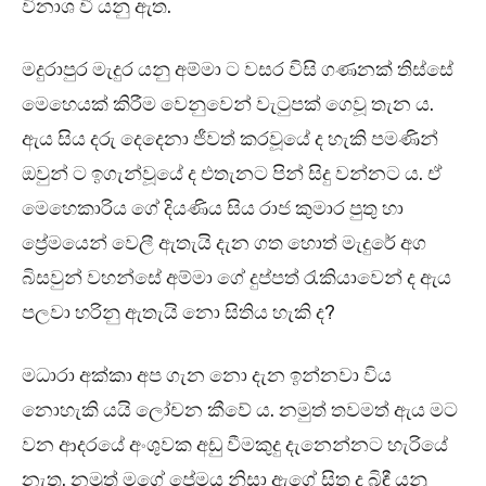
විනාශ වී යනු ඇත.
මදුරාපුර මැදුර යනු අම්මා ට වසර විසි ගණනක් තිස්සේ
මෙහෙයක් කිරීම වෙනුවෙන් වැටුපක් ගෙවූ තැන ය.
ඇය සිය දරු දෙදෙනා ජීවත් කරවූයේ ද හැකි පමණින්
ඔවුන් ට ඉගැන්වූයේ ද එතැනට පින් සිදු වන්නට ය. ඒ
මෙහෙකාරිය ගේ දියණිය සිය රාජ කුමාර පුතු හා
ප්‍රේමයෙන් වෙලී ඇතැයි දැන ගත හොත් මැදුරේ අග
බිසවුන් වහන්සේ අම්මා ගේ දුප්පත් රැකියාවෙන් ද ඇය
පලවා හරිනු ඇතැයි නො සිතිය හැකි ද?
මධාරා අක්කා අප ගැන නො දැන ඉන්නවා විය
නොහැකි යයි ලෝචන කීවේ ය. නමුත් තවමත් ඇය මට
වන ආදරයේ අංශුවක අඩු වීමකුදු දැනෙන්නට හැරියේ
නැත. නමුත් මගේ ප්‍රේමය නිසා ඇගේ සිත ද බිඳී යනු