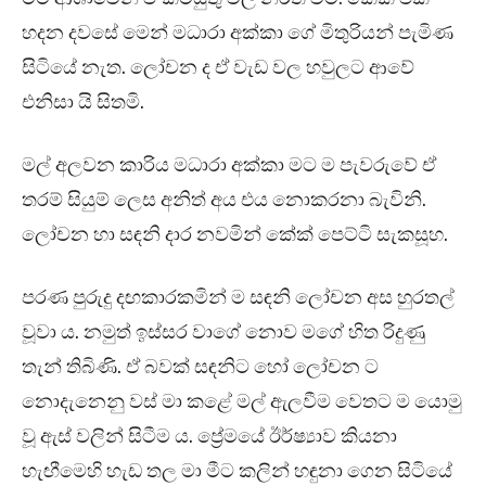
හදන දවසේ මෙන් මධාරා අක්කා ගේ මිතුරියන් පැමිණ
සිටියේ නැත. ලෝචන ද ඒ වැඩ වල හවුලට ආවේ
එනිසා යි සිතමි.
මල් අලවන කාරිය මධාරා අක්කා මට ම පැවරුවේ ඒ
තරම් සියුම් ලෙස අනිත් අය එය නොකරනා බැවිනි.
ලෝචන හා සඳනි දාර නවමින් කේක් පෙට්ටි සැකසූහ.
පරණ පුරුදු දඟකාරකමින් ම සඳනි ලෝචන අස හුරතල්
වූවා ය. නමුත් ඉස්සර වාගේ නොව මගේ හිත රිදුණු
තැන් තිබිණි. ඒ බවක් සඳනිට හෝ ලෝචන ට
නොදැනෙනු වස් මා කළේ මල් ඇලවීම වෙතට ම යොමු
වූ ඇස් වලින් සිටීම ය. ප්‍රේමයේ ඊර්ෂ්‍යාව කියනා
හැඟීමෙහි හැඩ තල මා මීට කලින් හඳුනා ගෙන සිටියේ