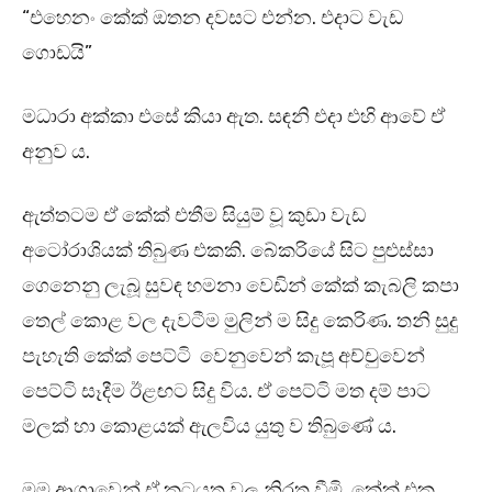
“එහෙනං කේක් ඔතන දවසට එන්න. එදාට වැඩ
ගොඩයි”
මධාරා අක්කා එසේ කියා ඇත. සඳනි එදා එහි ආවේ ඒ
අනුව ය.
ඇත්තටම ඒ කේක් එතීම සියුම් වූ කුඩා වැඩ
අටෝරාශියක් තිබුණ එකකි. බේකරියේ සිට පුළුස්සා
ගෙනෙනු ලැබූ සුවඳ හමනා වෙඩින් කේක් කැබලි කපා
තෙල් කොළ වල දැවටීම මුලින් ම සිදු කෙරිණ. තනි සුදු
පැහැති කේක් පෙට්ටි වෙනුවෙන් කැපූ අච්චුවෙන්
පෙට්ටි සෑදීම ඊළඟට සිදු විය. ඒ පෙට්ටි මත දම් පාට
මලක් හා කොළයක් ඇලවිය යුතු ව තිබුණේ ය.
මම ආශාවෙන් ඒ කටයුතු වල නිරත වීමි. කේක් එක