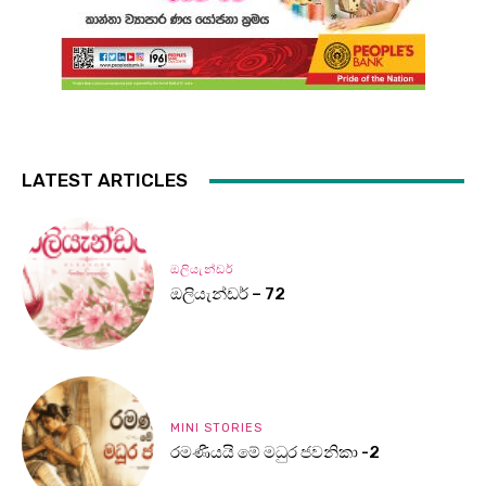
LATEST ARTICLES
ඔලියැන්ඩර්
ඔලියැන්ඩර් – 72
MINI STORIES
රමණීයයි මේ මධුර ජවනිකා -2