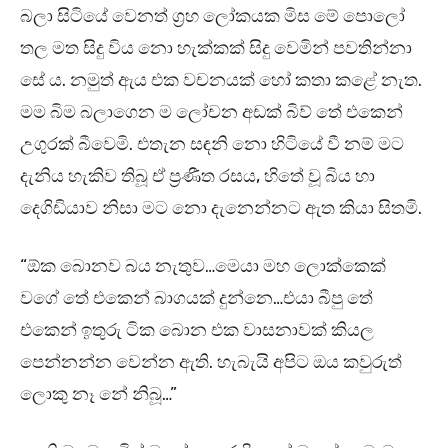
බලා සිටියේ වෙනත් ග්‍රහ ලෝකයක මිස මේ පොලෝ
තල මත සිදු විය නො හැක්කක් සිදු වෙමින් පවතින්නා
සේ ය. නමුත් ඇය එක වචනයක් හෝ කතා කළේ නැත.
මම බිම බලාගෙන ම ලෝචන අඩක් බිව් තේ එකෙන්
උගුරක් බීවෙමි. එතැන සඳනි නො හිටියේ වී නම් මට
දැනිය හැකිව තිබූ ඒ ප්‍රණීත රසය, හිතේ වූ බිය හා
දෙගිඩියාව නිසා මට නො දැනෙන්නට ඇත කියා සිතමි.
“ඕක බොනව බය නැතුව…මෙයා මහ ලොක්කෙක්
වගේ තේ එකෙන් බාගයක් දුන්නෙ…එයා බීපු තේ
එකෙන් ඉතුරු ටික බොන එක වාසනාවක් කියල
පෙන්නන්න වෙන්න ඇති. හැබැයි අපිට ඔය කවුරුත්
ලොකු නෑ නේ නිබූ…”