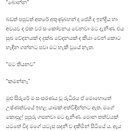
“බොන්න”
බඩත් පපුවත් අතරේ අතුණුබහන් ද පේශි ද ඉන්ද්‍රිය හා
අවයව ද එක වර සංකෝචනය වෙනවා මට දැනිණ. එය
සුඛ වේදනයක් ද දුක්ඛ වේදනයක් ද කියා වෙන් කොට
හැඳින ගන්නට පවා මට හැකි වූයේ නැත.
“මට තියනව”
“කමන්නෑ”
මුළු සිරුරේ ම සංසරණය වූ රුධිරය ඒ මොහොතේ
උෂ්ණත්වයේ ඉහළ යාමක් අත්විඳින්නට ඇත. මගේ
කොපුල් පුපුරු ගසනවා මට දැනිණ. මොන තත්වයක්
යටතේ වීද මගේ යටැස සඳනි ව දකිමින් සිටියේ ය. ඇය