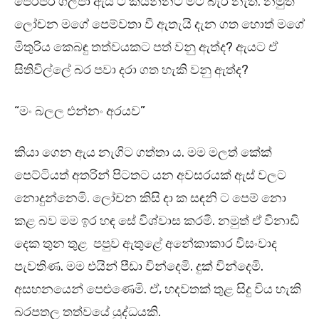
පෙරපර ගලපා ඇය ට කියන්නට මට බැරි නැත. නමුත්
ලෝචන මගේ පෙම්වතා වී ඇතැයි දැන ගත හොත් මගේ
මිතුරිය කෙබඳු තත්වයකට පත් වනු ඇත්ද? ඇයට ඒ
සිතිවිල්ලේ බර පවා දරා ගත හැකි වනු ඇත්ද?
“මං බලල එන්නං අරයව”
කියා ගෙන ඇය නැගිට ගත්තා ය. මම මලත් කේක්
පෙට්ටියත් අතරින් පිටතට යන අවසරයක් ඇස් වලට
නොදුන්නෙමි. ලෝචන කිසි දා ක සඳනි ට පෙම් නො
කළ බව මම ඉර හඳ සේ විශ්වාස කරමි. නමුත් ඒ විනාඩි
දෙක තුන තුළ පපුව ඇතුළේ අනේකාකාර විසංවාද
පැවතිණ. මම එයින් පීඩා වින්දෙමි. දුක් වින්දෙමි.
අසහනයෙන් පෙළුණෙමි. ඒ, හදවතක් තුළ සිදු විය හැකි
බරපතල තත්වයේ යුද්ධයකි.