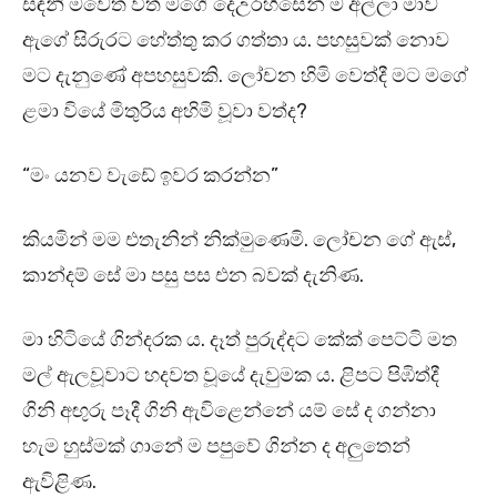
සඳනි මවෙත විත් මගේ දෙඋරහිසෙන් ම අල්ලා මාව
ඇගේ සිරුරට හේත්තු කර ගත්තා ය. පහසුවක් නොව
මට දැනුණේ අපහසුවකි. ලෝචන හිමි වෙත්දී මට මගේ
ළමා වියේ මිතුරිය අහිමි වූවා වත්ද?
“මං යනව වැඩේ ඉවර කරන්න”
කියමින් මම එතැනින් නික්මුණෙමි. ලෝචන ගේ ඇස්,
කාන්දම් සේ මා පසු පස එන බවක් දැනිණ.
මා හිටියේ ගින්දරක ය. දෑත් පුරුද්දට කේක් පෙට්ටි මත
මල් ඇලවූවාට හදවත වූයේ දැවුමක ය. ළිපට පිඹිත්දී
ගිනි අඟුරු පෑදී ගිනි ඇවිළෙන්නේ යම් සේ ද ගන්නා
හැම හුස්මක් ගානේ ම පපුවේ ගින්න ද අලුතෙන්
ඇවිළිණ.