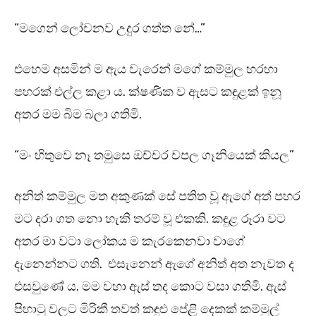
“මගෙන් ලෝචනව උදුර ගත්ත නේ…”
එහෙම අසමින් ම ඇය වැරෙන් මගේ කම්මුල හරහා
පහරක් එල්ල කළා ය. ක්ෂණික ව ඇසට කඳුළක් ඉනූ
අතර මම බිම බලා ගතිමි.
“මං හිතුවෙ නෑ තමුසෙ ඔච්චර චපල ගෑනියෙක් කියල”
අනිත් කම්මුල මත අකුණක් සේ පතිත වූ ඇගේ අත් පහර
මට දරා ගත නො හැකි තරම් වූ එකකි. කඳුළ රූරා වට
අතර මා වටා ලෝකය ම කැරකෙනවා වාගේ
දැනෙන්නට ගති. එසැනෙන් ඇගේ අනිත් අත නැවත ද
එසවුණේ ය. මම වහා ඇස් තද කොට වසා ගතිමි. ඇස්
පිහාටු වලට මිරිකී තවත් කඳුළු පේළි දෙකක් කම්මුල්