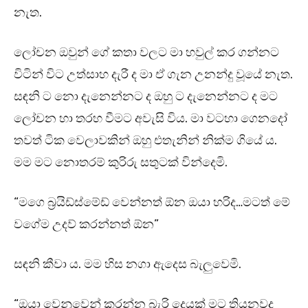
නැත.
ලෝචන ඔවුන් ගේ කතා වලට මා හවුල් කර ගන්නට
විටින් විට උත්සාහ දැරී ද මා ඒ ගැන උනන්දු වූයේ නැත.
සඳනි ට නො දැනෙන්නට ද ඔහු ට දැනෙන්නට ද මට
ලෝචන හා තරහ වීමට අවැසි විය. මා වටහා ගෙනදෝ
තවත් ටික වෙලාවකින් ඔහු එතැනින් නික්ම ගියේ ය.
මම මට නොතරම් කුරිරු සතුටක් වින්දෙමි.
“මගෙ බ්‍රයිඩ්ස්මේඩ් වෙන්නත් ඕන ඔයා හරිද…මටත් මේ
වගේම උදව් කරන්නත් ඕන”
සඳනි කීවා ය. මම හිස නගා ඇදෙස බැලුවෙමි.
“ඔයා වෙනුවෙන් කරන්න බැරි දෙයක් මට තියනවද