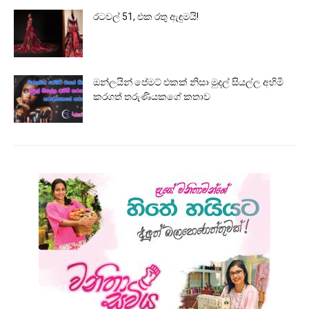
රටවල් 51, එක රතු ඇඳුමයි!
ඔන්ලයින් පේමට් එකක් නිසා මුදල් සියල්ල අහිමි
කරගත් තරුණියකගේ කතාව