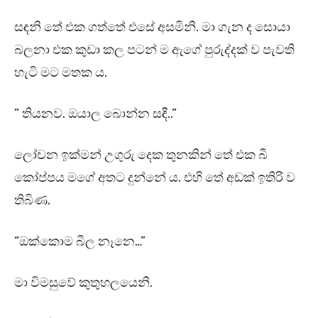
සඳනි තේ එක ගත්තේ එසේ අසමිනි. මා ගැන ද සොයා
බලනා එක කුඩා කල පටන් ම ඇගේ පුරුද්දක් ව පැවති
හැටි මට මතක ය.
” තියනව. ඔයාල බොන්න සඳී..”
ලෝචන ඉක්මන් උගුරු දෙක තුනකින් තේ එක බී
කෝප්පය මගේ අතට දුන්නේ ය. එහි තේ අඩක් ඉතිරි ව
තිබිණ.
“ඔක්කොම බීල නෑනෙ…”
මා විමසුවේ කුතුහලයෙනි.