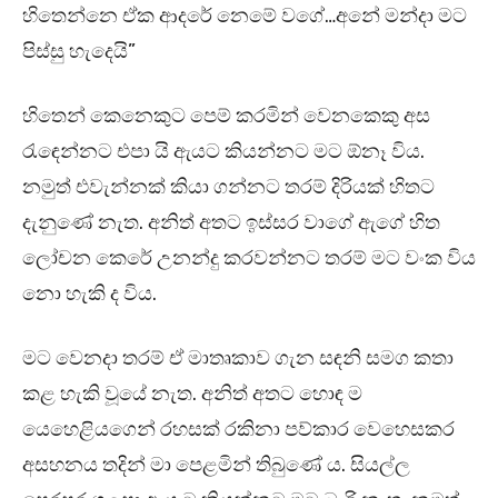
හිතෙන්නෙ ඒක ආදරේ නෙමේ වගේ…අනේ මන්දා මට
පිස්සු හැදෙයි”
හිතෙන් කෙනෙකුට පෙම් කරමින් වෙනකෙකු අස
රැඳෙන්නට එපා යි ඇයට කියන්නට මට ඕනෑ විය.
නමුත් එවැන්නක් කියා ගන්නට තරම් දිරියක් හිතට
දැනුණේ නැත. අනිත් අතට ඉස්සර වාගේ ඇගේ හිත
ලෝචන කෙරේ උනන්දු කරවන්නට තරම් මට වංක විය
නො හැකි ද විය.
මට වෙනදා තරම් ඒ මාතෘකාව ගැන සඳනි සමග කතා
කළ හැකි වූයේ නැත. අනිත් අතට හොඳ ම
යෙහෙළියගෙන් රහසක් රකිනා පව්කාර වෙහෙසකර
අසහනය තදින් මා පෙළමින් තිබුණේ ය. සියල්ල