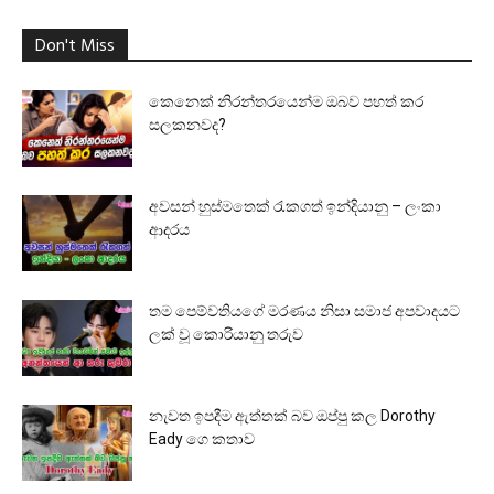
Don't Miss
කෙනෙක් නිරන්තරයෙන්ම ඔබව පහත් කර
සලකනවද?
අවසන් හුස්මතෙක් රැකගත් ඉන්දියානු – ලංකා
ආදරය
තම පෙම්වතියගේ මරණය නිසා සමාජ අපවාදයට
ලක් වූ කොරියානු තරුව
නැවත ඉපදීම ඇත්තක් බව ඔප්පු කල Dorothy
Eady ගෙ කතාව