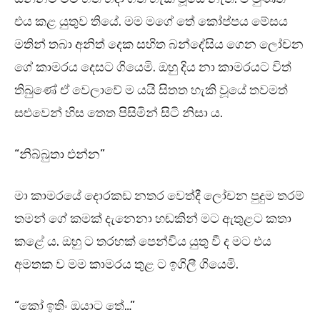
එය කළ යුතුව තියේ. මම මගේ තේ කෝප්පය මේසය
මතින් තබා අනිත් දෙක සහිත බන්දේසිය ගෙන ලෝචන
ගේ කාමරය දෙසට ගියෙමි. ඔහු දිය නා කාමරයට විත්
තිබුණේ ඒ වෙලාවේ ම යයි සිතත හැකි වූයේ තවමත්
සළුවෙන් හිස තෙත පිසිමින් සිටි නිසා ය.
“නිබ්බුතා එන්න”
මා කාමරයේ දොරකඩ නතර වෙත්දී ලෝචන පුදුම තරම්
තමන් ගේ කමක් දැනෙනා හඬකින් මට ඇතුළට කතා
කළේ ය. ඔහු ට තරහක් පෙන්විය යුතු වී ද මට එය
අමතක ව මම කාමරය තුළ ට ඉගිලී ගියෙමි.
“කෝ ඉතිං ඔයාට තේ…”