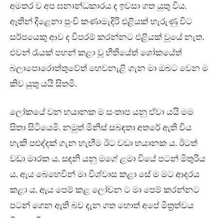
අමතර ව අප ඝනාන්ධකාරය ද ඉවසා ගත යුතු විය.
ඈතින් දිළෙනා පුංචි කණාමැදිරි එළියක් හැරුණු විට
සර්පයෙකු ආව ද විපරම් කරන්නට එළියක් වූයේ නැත.
එවන් රැයක් පහන් කළා වූ භීතියේත් ශෝකයේත්
බලාපොරොත්තුවේත් හෙවනැළි ගැන මා ඔබට වෙන ම
කිව යුතු යයි සිතමි.
ලෝකයේ වන භයානක ම සංතාප යනු ඒවා යයි මම
සිතා සිටියෙමි. නමුත් මිනිස් සබඳතා අතරේ ඇති විය
හැකි පළුද්දක් ගැන හැඟීම ඊට වඩා භයානක ය. ඊටත්
වඩා මාරක ය. සඳනි යනු මගේ ළමා වියේ පටන් මිතුරිය
ය. ඇය බෙහෙවින් මා විශ්වාස කළා සේ ම මට ආදරය
කළා ය. ඇය පෙම් කළ ලෝචන ට මා පෙම් කරන්නට
පටන් ගෙන ඇති බව දැන ගත හොත් අපේ මිත්‍රත්වය