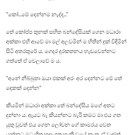
“කෝ…මේ දෙන්නම නැද්ද…”
තේ කෝප්ප තුනක් සහිත බන්දේසියක් ගෙන මධාරා
අක්කා එහි ආවේ මා මල් අලවමින් ම හිතින් දුක් විඳිමින්
සිටි අතරතුරේ ය. ගෙදර දුරකතනය හැඬවෙන්නට
ගත්තේ ඒ වෙලාවේ ම ය.
“අනේ නිබ්බුතා ඔයා එකක් අරං අර දෙන්නට මේ තේ
දෙකක් දෙන්න”
කියමින් මධාරා අක්කා තේ බන්දේසිය මගේ අතට
දුන්නා ය. ඇයට බෑ කියන්නට බැරි කමට මා එය ගත
යුතු වූවත් එය ගෙන ලෝචන ගේ කාමරය වෙත
යන්නට මට හිත හදා ගත හැකි වූයේ නැත. ඒ වුණත්