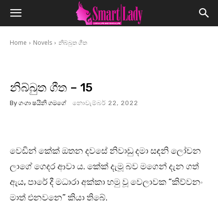
Home
Novels
නිබ්බුත ගීත
නිබ්බුත ගීත – 15
By
ගංගා ෂයිනි ගමගේ
නොවැම්බර් 22, 2022
වෙඩින් කේක් ඔතන දවසේ නිවාඩු දමා සඳනි ලෝචන
ලාගේ ගෙදර ආවා ය. කේක් දැමූ බව මගෙන් දැන ගත්
ඇය, පාරේ දී මධාරා අක්කා හමු වූ වෙලාවක “කිව්වනං
මාත් එනවනෙ” කියා තිබේ.