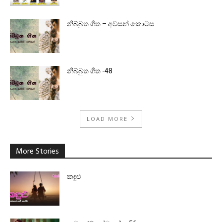
නිබ්බුත ගීත – අවසන් කොටස
නිබ්බුත ගීත -48
LOAD MORE
More Stories
කඳුළු