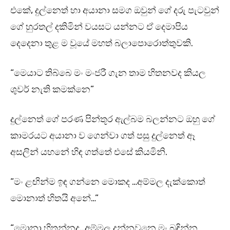
එකේ, දුල්නෙත් හා අයානා සමග ඔවුන් ගේ දරු පැටවුන්
ගේ හුරතල් දකිමින් වයසට යන්නට ඒ දෙමාපිය
දෙදෙනා තුළ ම වූයේ මහත් බලාපොරොත්තුවකි.
“මෙයාට තිබ්බෙ මං මංජරී ගැන තාම හිතනවද කියල
ශුවර් නැති කමක්නෙ”
දුල්නෙත් ගේ පරණ පින්තූර ඇල්බම බලන්නට ඔහු ගේ
කාමරයට අයානා ව ගෙන්වා ගත් පසු දුල්නෙත් ඈ
අසලින් යහනේ හිඳ ගත්තේ එසේ කියමිනි.
“මං ළඟින්ම ඉඳ ගන්නෙ මොකද …අම්මල දැක්කොත්
මොනාත් හිතයි අනේ…”
“මොනා හිතන්නද…අම්මල දන්නවනෙ මං බඳින්න