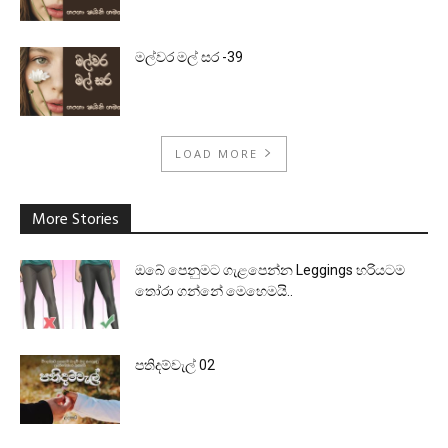
මල්වර මල් සර -39
LOAD MORE
More Stories
ඔබේ පෙනුමට ගැළපෙන්න Leggings හරියටම
තෝරා ගන්නේ මෙහෙමයි..
පතිදම්වැල් 02