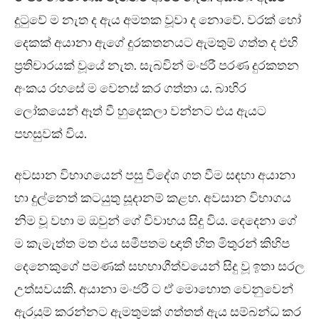
දුටුවේ ම නැත ද ඇය අමතක වූවා ද නොවේ. වරක් හෝ
දෙකක් අයානා ඇගේ දුරකතනයට ඇමතුම් ගත්ත ද එහි
ප්‍රතිචාරයක් වූයේ නැත. සැබවින් මංජරී පරණ දුරකතන
අංකය රහසේ ම වෙනස් කර ගත්තා ය. බාහිර
ලෝකයෙන් ඈත් වී හුදෙකලා වන්නට එය ඇයට
පහසුවක් විය.
අවසාන විභාගයෙන් පසු විදේශ ගත වීම සඳහා අයානා
හා දුල්නෙත් කටයුතු සූදානම් කළහ. අවසාන විභාගය
නිම වූ වහා ම ඔවුන් ගේ විවාහය සිදු විය. දෙදෙනා ගේ
ම කැමැත්ත මත එය සමීපතම ඥාති හිත මිතුරන් කිහිප
දෙනෙකුගේ පමණක් සහභාගීත්වයෙන් සිදු වූ ඉතා සරල
උත්සවයකි. අයානා මංජරී ට ඒ මොහොත වෙනුවෙන්
ඇරයුම් කරන්නට ඇමතුමක් ගත්තත් ඇය සම්බන්ධ කර