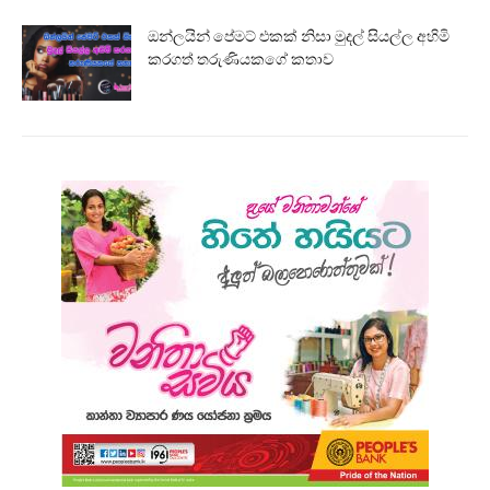
ඔන්ලයින් පේමට් එකක් නිසා මුදල් සියල්ල අහිමි
කරගත් තරුණියකගේ කතාව