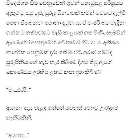
විදෙස්ගත වීම වෙනුවෙන් ගුවන් තොටුපළ පරිශ්‍රයට
ඇතුළු වූ පසු හුරු පුරුදු සිනහවක් තමන් වෙතට දැල්වී
ගෙන තිබෙනවා අයානා දුටුවා ය. ඒ මංජරී බව හැඳින
ගන්නට තත්පරකට වැඩි කාලයක් ගත විණි. සැබවින්
ඇය බාහිර පෙනුමෙන් වෙනස් වී හිටියා ය. අතිශය
නාගරික පෙනුමක් දරා ගත් මංජරී, පරණ ගම්බද
සුරූපිනිය ගේ හැව හැර තිබිණ. දිගට තිබූ ඇගේ
කොණ්ඩය උරහිස ළඟට කපා දමා තිබිණ!
“මං…ජ..රී…”
අයානා ඇය වැළඳ ගත්තේ වෙනස් නොවූ උණුහුම්
හැඟීමකිනි.
“අයානා…”