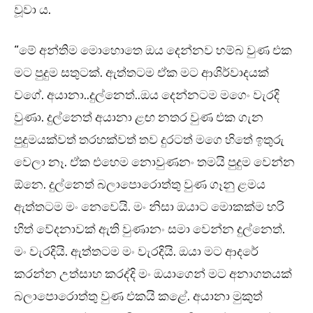
වූවා ය.
“මේ අන්තිම මොහොතෙ ඔය දෙන්නව හම්බ වුණ එක
මට පුදුම සතුටක්. ඇත්තටම ඒක මට ආශිර්වාදයක්
වගේ. අයානා..දුල්නෙත්..ඔය දෙන්නටම මගෙං වැරදි
වුණා. දුල්නෙත් අයානා ළඟ නතර වුණ එක ගැන
පුදුමයක්වත් තරහක්වත් තව දුරටත් මගෙ හිතේ ඉතුරු
වෙලා නෑ. ඒක එහෙම නොවුණනං තමයි පුදුම වෙන්න
ඕනෙ. දුල්නෙත් බලාපොරොත්තු වුණ ගෑනු ළමය
ඇත්තටම මං නෙවෙයි. මං නිසා ඔයාට මොකක්ම හරි
හිත් වේදනාවක් ඇති වුණානං සමා වෙන්න දුල්නෙත්.
මං වැරදියි. ඇත්තටම මං වැරදියි. ඔයා මට ආදරේ
කරන්න උත්සාහ කරද්දි මං ඔයාගෙන් මට අනාගතයක්
බලාපොරොත්තු වුණ එකයි කළේ. අයානා මුකුත්