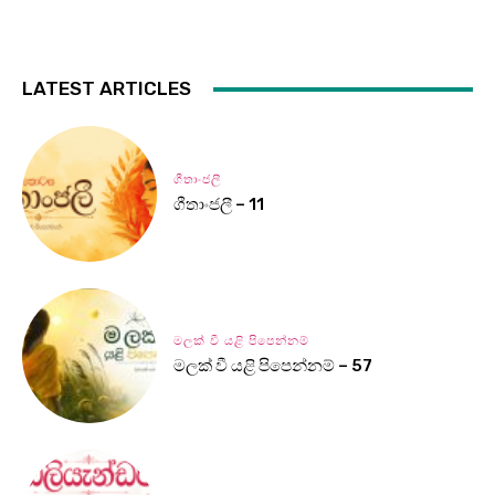
LATEST ARTICLES
ගීතාංජලී
ගීතාංජලී – 11
මලක් වී යළි පිපෙන්නම්
මලක් වී යළි පිපෙන්නම් – 57