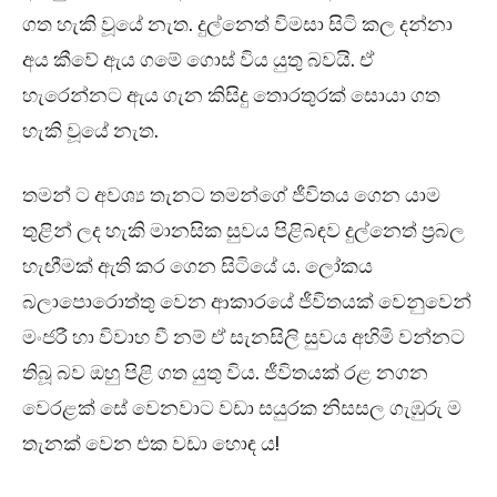
ගත හැකි වූයේ නැත. දුල්නෙත් විමසා සිටි කල දන්නා
අය කීවේ ඇය ගමේ ගොස් විය යුතු බවයි. ඒ
හැරෙන්නට ඇය ගැන කිසිදු තොරතුරක් සොයා ගත
හැකි වූයේ නැත.
තමන් ට අවශ්‍ය තැනට තමන්ගේ ජීවිතය ගෙන යාම
තුළින් ලද හැකි මානසික සුවය පිළිබඳව දුල්නෙත් ප්‍රබල
හැඟීමක් ඇති කර ගෙන සිටියේ ය. ලෝකය
බලාපොරොත්තු වෙන ආකාරයේ ජීවිතයක් වෙනුවෙන්
මංජරී හා විවාහ වී නම් ඒ සැනසිලි සුවය අහිමි වන්නට
තිබූ බව ඔහු පිළි ගත යුතු විය. ජීවිතයක් රළ නගන
වෙරළක් සේ වෙනවාට වඩා සයුරක නිසසල ගැඹුරු ම
තැනක් වෙන එක වඩා හොඳ ය!