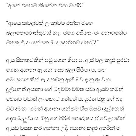
“අනේ එහෙම කියන්න එපා මංජරී”
“ආයෙ කවදාවත් ලංකාවට එන්න මගෙ
බලාපොරොත්තුවක් නෑ. මගෙ අතීතෙං මං අනාගතේට
මතක තියං යන්නෙ ඔය දෙන්නව විතරයි”
ඇය සිනහවකින් සමු ගෙන ගියා ය. ඇස් වල කඳුළු පුරවා
ගෙන අයානා ඈ යන දෙස බලා සිටියා ය. තව
මොහොතකින් ඇය හඬනු ඇති බව දැනුණු වහා
දුල්නෙත් අයානා ගේ බඳ වටා වමත යවා ඇයව තමන්
වෙතට වඩාත් ලං කොට ගත්තේ ය. සුරත ඔහු ගේ බඳ
වට දමනා ගමන් අයානා යන්තම් හිස ඔසවා දුල්නෙත්
දෙස බැලුවා ය. ඔහු ගේ පිරිමි පෞරුෂය ඒ වෙලාවේත්
ඇයව වසඟ කර ගන්නා ලදී. අයානා කඳුළු අතරින් ම