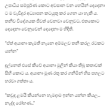
උපාධිය සම්පූර්ණ කොට අවසාන වන හෙයින් දෙදෙනා
ට ම වැඩිදුර අධ්‍යාපන කටයුතු කර ගෙන යා හැකි ය.
තනිව විදේශයක ජීවත් වෙනවා වෙනුවට, එතකොට
දෙදෙනා වෙනුවෙන් දෙදෙනා ම හිඳිති.
“ඒත් අයානා කැමති නෑනෙ අම්මලව තනි කරල රටකට
යන්න”
දුල්නෙත් එසේ කීවේ අයානා මුලින් කියා තිබූ කතාවක්
සිහි කොට ය. අයානා මූණ රතු කර ගනිමින් හිස පහලට
හරවා ගත්තා ය.
“කවුද ළමයි කියන්නෙ හැමදාම ඉන්න යන්න කියල…
නැද්ද රෝහණ…”