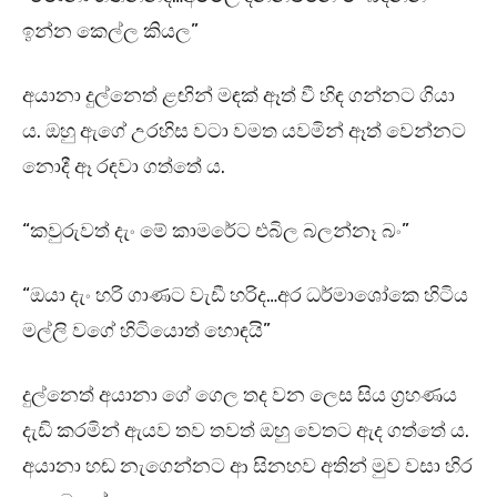
ඉන්න කෙල්ල කියල”
අයානා දුල්නෙත් ළඟින් මඳක් ඈත් වී හිඳ ගන්නට ගියා
ය. ඔහු ඇගේ උරහිස වටා වමත යවමින් ඈත් වෙන්නට
නොදී ඈ රඳවා ගත්තේ ය.
“කවුරුවත් දැං මේ කාමරේට එබිල බලන්නෑ බං”
“ඔයා දැං හරි ගාණට වැඩී හරිද…අර ධර්මාශෝකෙ හිටිය
මල්ලි වගේ හිටියොත් හොඳයි”
දුල්නෙත් අයානා ගේ ගෙල තද වන ලෙස සිය ග්‍රහණය
දැඩි කරමින් ඇයව තව තවත් ඔහු වෙතට ඇද ගත්තේ ය.
අයානා හඬ නැගෙන්නට ආ සිනහව අතින් මුව වසා හිර