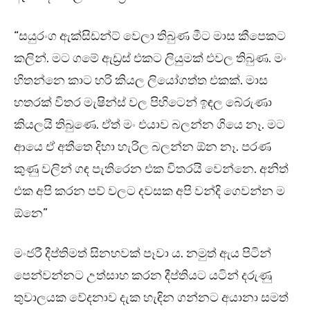
“සයුරංග ඇක්සිඩන්ට් වෙලා තිබුණ මීට මාස කීපෙකට
කලින්. මට ගමේ ඇඩ්‍රස් එකට ලියුමක් එවල තිබුණ. මං
හිතන්නෙ කාට හරි කියල ලියෝගත්ත එකක්. මාස
හතරක් විතර මැෂින්ස් වල පිහිටෙන් ඉඳල බේරුණා
කියලයි තිබුණෙ. ඒත් මං එයාව බලන්න ගියෙ නෑ. මට
ආයෙ ඒ අතීතෙ දිහා හැරිල බලන්න ඕන නෑ. පරණ
කුණු වලින් ගඳ පැතිරෙන එක විතරයි වෙන්නෙ. අනිත්
එක අපි කරන පව් වලට දවසක අපි වන්දි ගෙවන්න ම
ඕනෙ”
මංජරී දීප්තිමත් සිනහවක් පෑවා ය. නමුත් ඇය පිටින්
පෙන්වන්නට උත්සාහ කරන දීප්තියට යටින් දරුණු
තුවාලයක වේදනාව දැක හැඳින ගන්නට අයානා සමත්