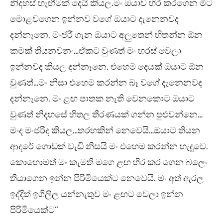
නිදහස් හැඟීමක් දෙයි කියල.මං ඔයාව හිර කරගෙන මිට
මොළවගෙන ඉන්නව වගේ ඔයාට දැනෙනවද
දන්නෑනෙ. මංජරී ගැන ඔයාට අලුතෙන් හිතන්න ඕන
කමක් තියනවනං…ඒකට වුණත් මං හරස් වෙලා
ඉන්නවද කියල දන්නෑනෙ. එහෙම දෙයක් ඔයාට ඕන
වුණත්…මං නිසා එහෙම කරන්න බෑ වගේ දැනෙනවද
දන්නෑනෙ. මං ළඟ පාතක නැති වෙනකොට ඔයාට
වුණත් නිදහසේ හිතල තීරණයක් ගන්න පුළුවන්නෙ…
මංද මංජරීද කියල…තරහකින් නෙවෙයි…ඔයාට තියන
ආදරේ ගොඩක් වැඩි නිසයි මං එහෙම කරන්න හැදුවෙ.
කොහොමත් මං කැමති මගෙ ළඟ හිර කර ගෙන බලෙං
තියාගෙන ඉන්න පිරිමියෙක්ට නෙවෙයි. මං අත් ඇරල
ඉද්දිත් ඉගිලිල යන්නැතුව මං ළඟට වෙලා ඉන්න
පිරිමියෙක්ට”