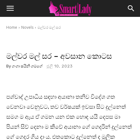
Home
Novels
මල්වර මල් සර
මල්වර මල් සර – අවසාන කොටස
By
ගංගා ෂයිනි ගමගේ
ජූලි 10, 2023
පශ්චාද් උපාධිය සඳහා අයානා තනිව විදේශ ගත
වෙනවා වෙනුවට, තව වර්ෂයක් ඉවසා සිට දුල්නෙත්
සමග ම ඇය ඒ ගමන යන එක හොඳ යයි දෙපස මා
පියන් සිව් දෙනා ම කීවේ අයානා ගේ ගෙදරින් දුල්නෙත්
ගේ ගෙදර ගිය දා ය. එතකොට දුල්නෙත් ද මූලික