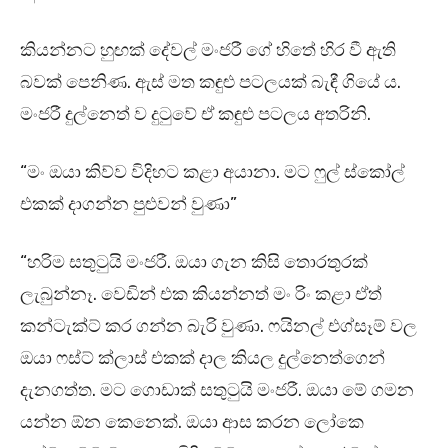
කියන්නට හුඟක් දේවල් මංජරී ගේ හිතේ හිර වී ඇති
බවක් පෙනිණ. ඇස් මත කඳුළු පටලයක් බැඳී ගියේ ය.
මංජරී දුල්නෙත් ව දුටුවේ ඒ කඳුළු පටලය අතරිනි.
“මං ඔයා කිව්ව විදිහට කළා අයානා. මට ෆුල් ස්කෝල්
එකක් දාගන්න පුළුවන් වුණා”
“හරිම සතුටුයි මංජරී. ඔයා ගැන කිසි තොරතුරක්
ලැබුන්නෑ. වෙඩින් එක කියන්නත් මං රිං කළා ඒත්
කන්ටැක්ට් කර ගන්න බැරි වුණා. ෆයිනල් එග්සෑම් වල
ඔයා ෆස්ට් ක්ලාස් එකක් දාල කියල දුල්නෙත්ගෙන්
දැනගත්ත. මට ගොඩාක් සතුටුයි මංජරී. ඔයා මේ ගමන
යන්න ඕන කෙනෙක්. ඔයා ආස කරන ලෝකෙ