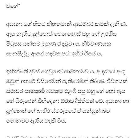
වගේ”
අයානා ගේ හිතට නිහතමානී ආඩම්බර කමක් දැනිණ.
ඇය නැගිට දුල්නෙත් වෙත ගොස් ඔහු ගේ උරහිස
පිටුපස යන්තම් මුහුණ රැඳවූවා ය. නිර්වාණයක
සැනසිල්ල ඇගේ හදවත පුරා ඉහිර ගියේ ය.
ඉනික්බිති දවස් ගෙවුණේ සාමකාමීව ය. ආදරයේ අංශු
ඔවුන් අතරේ විසිරෙමින් පැතිරෙමින් තිබිණ. ජීවිතයක්
ස්ථාවර සාමකාමී බවකට එළඹි පසු ඔහු ගේ හෝ ඇය
ගේ සිරුරෙන් විහිදෙනා ඕරාව දීප්තිමත් වේ. අයානා හා
දුල්නෙත් ගේ බාහිර ස්වරූපයේ ඒ සන්සුන් බව
මොනවට දැකිය හැකි විය.