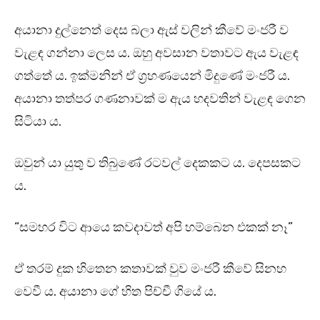
අයානා දුල්නෙත් දෙස බලා ඇස් වලින් කීවේ මංජරී ව
වැළඳ ගන්නා ලෙස ය. ඔහු අවසාන වතාවට ඇය වැළඳ
ගත්තේ ය. ඉක්මනින් ඒ ග්‍රහණයෙන් මිදුණේ මංජරී ය.
අයානා තත්පර ගණනාවක් ම ඇය හදවතින් වැළඳ ගෙන
සිටියා ය.
ඔවුන් යා යුතු ව තිබුණේ රටවල් දෙකකට ය. දෙපසකට
ය.
“සමහර විට ආයෙ කවදාවත් අපි හම්බෙන එකක් නෑ”
ඒ තරම් දුක හිතෙන කතාවක් වුව මංජරී කීවේ සිනහ
වෙවී ය. අයානා ගේ හිත පිච්චී ගියේ ය.