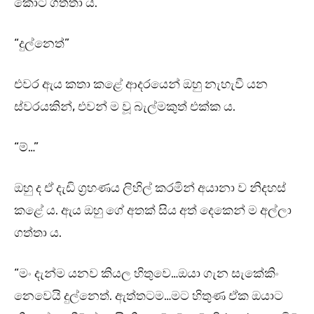
කොට ගත්තා ය.
“දුල්නෙත්”
එවර ඇය කතා කළේ ආදරයෙන් ඔහු නැහැවී යන
ස්වරයකින්, එවන් ම වූ බැල්මකුත් එක්ක ය.
“ම්…”
ඔහු ද ඒ දැඩි ග්‍රහණය ලිහිල් කරමින් අයානා ව නිදහස්
කළේ ය. ඇය ඔහු ගේ අතක් සිය අත් දෙකෙන් ම අල්ලා
ගත්තා ය.
“මං දැන්ම යනව කියල හිතුවෙ…ඔයා ගැන සැකේකිං
නෙවෙයි දුල්නෙත්. ඇත්තටම…මට හිතුණ ඒක ඔයාට