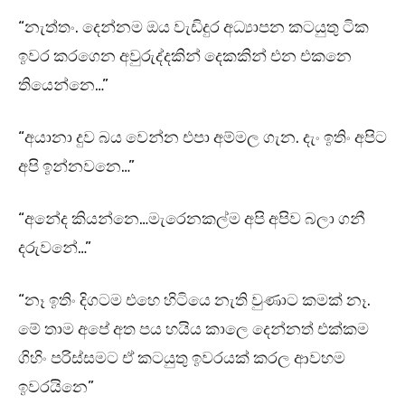
“නැත්තං. දෙන්නම ඔය වැඩිදුර අධ්‍යාපන කටයුතු ටික
ඉවර කරගෙන අවුරුද්දකින් දෙකකින් එන එකනෙ
තියෙන්නෙ…”
“අයානා දුව බය වෙන්න එපා අම්මල ගැන. දැං ඉතිං අපිට
අපි ඉන්නවනෙ…”
“අනේද කියන්නෙ…මැරෙනකල්ම අපි අපිව බලා ගනී
දරුවනේ…”
“නෑ ඉතිං දිගටම එහෙ හිටියෙ නැති වුණාට කමක් නෑ.
මේ තාම අපේ අත පය හයිය කාලෙ දෙන්නත් එක්කම
ගිහිං පරිස්සමට ඒ කටයුතු ඉවරයක් කරල ආවහම
ඉවරයිනෙ”