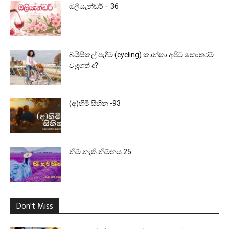
ඔලියැන්ඩර් – 36
බයිසිකල් පැදීම (cycling) කාන්තා අපිට කොතරම්
වැදගත් ද?
(අ)හිමි සිහින -93
නිම් නැති නිම්නය 25
Don't Miss