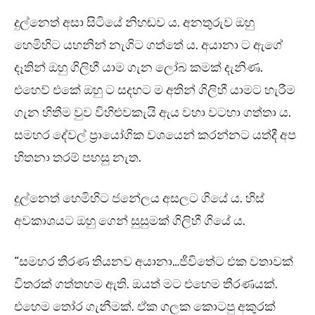
දුල්නෙත් අසා සිටියේ නිහඬව ය. අනතුරුව ඔහු
හෙමිහිට යහනින් නැගිට ගත්තේ ය. අයානා ට ඇගේ
දෑතින් ඔහු ගිලිහී යාම ගැන ලෝබ කමක් දැනිණ.
එහෙව් එකේ ඔහු ට සදහට ම අතින් ගිලිහී යාමට හැරීම
ගැන හිතීම වුව විහිළුවකැයි ඇය වහා වටහා ගත්තා ය.
සමහර දේවල් ප්‍රායෝගික වශයෙන් කරන්නට යත්දී අප
හිතනා තරම් පහසු නැත.
දුල්නෙත් හෙමිහිට ජනේලය අසලට ගියේ ය. හිස්
අවකාශයට ඔහු ගෙන් සුසුමක් ගිලිහී ගියේ ය.
“සමහර තීරණ තියනව අයානා…ජීවිතේට එක වතාවක්
විතරක් ගත්තහම ඇති. ඔයත් මට එහෙම තීරණයක්.
එහෙම තෝර ගැනීමක්. ඒක ගලක කොටපු අකුරක්