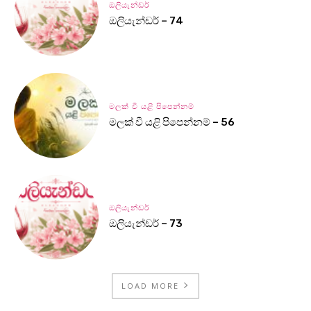
ඔලියැන්ඩර්
ඔලියැන්ඩර් – 74
මලක් වී යළි පිපෙන්නම්
මලක් වී යළි පිපෙන්නම් – 56
ඔලියැන්ඩර්
ඔලියැන්ඩර් – 73
LOAD MORE