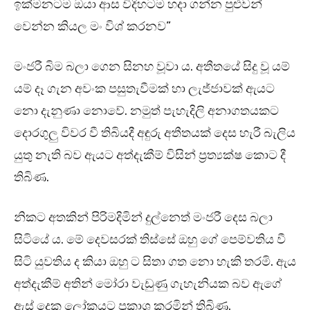
ඉක්මනටම ඔයා ආස විදිහටම හදා ගන්න පුළුවන්
වෙන්න කියල මං විශ් කරනව”
මංජරී බිම බලා ගෙන සිනහ වූවා ය. අතීතයේ සිදු වූ යම්
යම් දෑ ගැන අවංක පසුතැවීමක් හා ලැජ්ජාවක් ඇයට
නො දැනුණා නොවේ. නමුත් පැහැදිලි අනාගතයකට
දොරගුලු විවර වී තිබියදී අඳුරු අතීතයක් දෙස හැරී බැලිය
යුතු නැති බව ඇයට අත්දැකීම් විසින් ප්‍රත්‍යක්ෂ කොට දී
තිබිණ.
නිකට අතකින් පිරිමදිමින් දුල්නෙත් මංජරී දෙස බලා
සිටියේ ය. මේ දෙවසරක් තිස්සේ ඔහු ගේ පෙම්වතිය වී
සිටි යුවතිය ද කියා ඔහු ට සිතා ගත නො හැකි තරමි. ඇය
අත්දැකීම් අතින් මෝරා වැඩුණු ගැහැනියක බව ඇගේ
ඇස් දෙක ලෝකයට ප්‍රකාශ කරමින් තිබිණ.