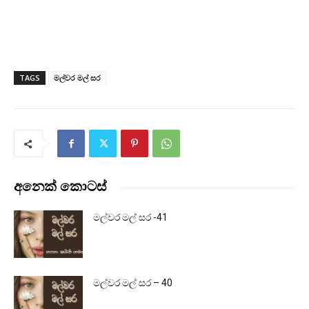
TAGS
මල්වර මල් සර
අනෙක් කොටස්
මල්වර මල් සර -41
මල්වර මල් සර – 40