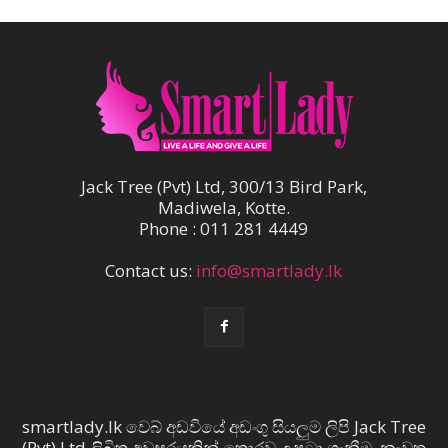
Jack Tree (Pvt) Ltd, 300/13 Bird Park,
Madiwela, Kotte.
Phone : 011 281 4449
Contact us:
info@smartlady.lk
smartlady.lk වෙබ් අඩවියේ අඩංගු සියලුම ලිපි Jack Tree
(Pvt) Ltd ලිඛිත අවසරයකින් තොරව උපුටා ගැනීම, නැවත