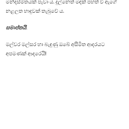
මන්දස්මිතයක් පෑවා ය. දුල්නෙත් මඳක් පහත් වී ඇගේ
නළලත හාදුවක් තැබුවේ ය.
සමාප්තයි
.
මල්වර මල්සර හා බැඳුණු ඔබේ අසීමිත ආදරයට
අපමණක් ආදරෙයි!