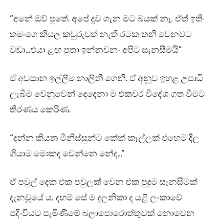
“අනේ ඔව් පුතේ. අපේ දුව ගැන මට බයක් නෑ. ඒත් ඉතිං
තමංගෙ කියල කවුරුවත් නැති රටක තනි වෙනවට
වඩා…එයා ළඟ පුතා ඉන්නවනං අපිට සැනසීමයි”
ඒ අවසාන ඉල්ලීම නාලිනී ගෙනි. ඒ අනුව ඉහළ උපාධි
ලැබීම වෙනුවෙන් දෙදෙනා ම එකවර විදේශ ගත වීමට
තීරණය කෙරිණ.
“දන්න කියන මිනිස්සුන්ට කේක් කෑල්ලක් එහෙම දීල
ගියාම මොකද වෙන්නෙ නේද…”
ඒ පවුල් දෙක එක පවුලක් වෙන එක පුදුම සැනසීමක්
දැනවූයේ ය. දහම් සේ ම දුලනිකා ද යළි ලංකාවේ
පදිංචියට පැමිණීමේ බලාපොරොත්තුවක් නොවෙන