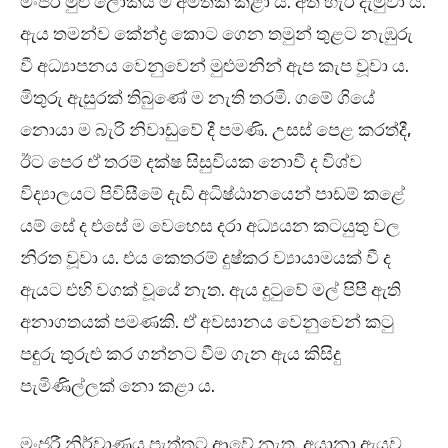
මංජරී මුළු ලෝකය ම අමතක කළා ය. අත් හැර දැමුවා ය.
ඇය තමන්ව කේන්ද්‍ර කොට ගෙන තමුන් තුළට නැඹුරු
වී අධ්‍යාපනය වෙනුවෙන් මුළුමනින් ඇප කැප වූවා ය.
මිතුරු ඇසුරක් තිබුණේ ම නැති තරමි. ගමේ ගියේ
නොයා ම බැරි නිවාඩුවේ දී පමණි. උසස් පෙළ කරත්දී,
ඊට පෙර ඒ තරම් දක්ෂ සිසුවියක නොවී ද විශ්ව
විද්‍යාලයට පිවිසීමේ දැඩි අධිෂ්ඨානයෙන් පාඩම් කළේ
යම් සේ ද එසේ ම වෙහෙස දරා අධ්‍යයන කටයුතු වල
නිරත වූවා ය. එය කෙතරම් දුෂ්කර ව්‍යායාමයක් වී ද
ඇයට එහි වගක් වූයේ නැත. ඇය දුටුවේ මල් පිපී ඇති
අනාගතයක් පමණකි. ඒ අවසානය වෙනුවෙන් කටු
පඳුරු තුරුළු කර ගන්නට වීම ගැන ඇය කිසිදු
පැමිණිල්ලක් නො කළා ය.
මංජරී නිර්වාණය පැත්තට ආවේ නැත. අයානා ඇයව