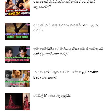
කෙනෙක් නිරන්තරයෙන්ම ඔබව පහත් කර
සලකනවද?
අවසන් හුස්මතෙක් රැකගත් ඉන්දියානු – ලංකා
ආදරය
තම පෙම්වතියගේ මරණය නිසා සමාජ අපවාදයට
ලක් වූ කොරියානු තරුව
නැවත ඉපදීම ඇත්තක් බව ඔප්පු කල Dorothy
Eady ගෙ කතාව
රටවල් 51, එක රතු ඇඳුමයි!