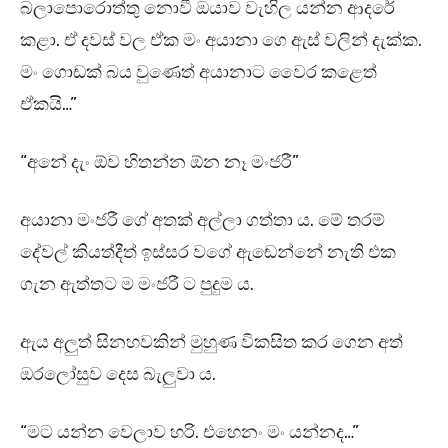
බලාපොරොත්තු නොවී ඔයාව වැහිල යන්න ආදරේ
කළා. ඒ දවස් වල ඒක මං අයානා ගෙ ඇස් වලින් දැක්ක.
මං ගොඩක් බය වුණෙත් අයානාට වෛර කළෙත්
ඒකයි…”
“අනේ දැං ඕව හිතන්න ඕන නෑ මංජරී”
අයානා මංජරී ගේ අතක් අල්ලා ගත්තා ය. මේ තරම්
දේවල් කියත්දීත් ඉස්සර වගේ ඇඬෙන්නේ නැති එක
ගැන ඇත්තට ම මංජරී ට පුදුම ය.
ඇය අලුත් සිනහවකින් මුහුණ විකසිත කර ගෙන අත්
ඔරලෝසුව දෙස බැලුවා ය.
“මට යන්න වෙලාව හරි. එහෙනං මං යන්නද…”