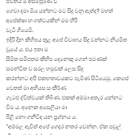
ජීවිතය ම අසම්පූර්ණ ව
ගෙවා දමා මිය යන්නට මට සිදු වනු ඇත්ද? මහත්
අපේක්ෂා භංගත්වයකින් මම හිරි
වැටී ගියෙමි.
ඉදිරි දින කිහිපය තුළ අපේ විවාහය සිදු වන්නට නියමිත
වූයේ ය. එය ඉතා ම
සීමිත සමීපතම කිහිප දෙනෙකු ගෙන් පමණක්
සමන්විත ව සරල හමුවක් ලෙස සිදු
කරන්නට අපි එකඟතාවයකට පැමිණ සිටියෙමු. කෙසේ
වෙතත් මා අභියස සංකීර්ණ
ගැටළු ද්විත්වයක් තිබිණ. එකක් අම්මා අතැර යන්නට
වීම ය. අනෙක අසෙලියා මා
පිළි නො ගනීවිද යන ප්‍රශ්නය ය.
“අම්මල ඇවිත් අපේ ගෙදර නතර වෙන්න. ඒක පවුල්