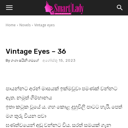
Home
Novels
Vintage eyes
Vintage Eyes – 36
By
ගංගා ෂයිනි ගමගේ
අගෝස්තු 15, 2023
පායන්නට අරන් මාසයක් ඉක්මවූවා පමණක් වන්නට
ඇත. නමුත් ගිම්හානය
ඉතා කටුක වූයේ ය. ගහ කොළ දුහුවිලි පාටට හැරී, පෙත්
මග තුරු වියන පවා
ඝණත්වයෙන් අඩු වන්නට විය. සරත් සමයක් ගැන