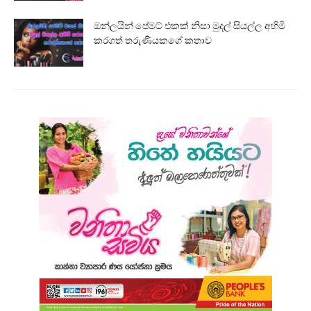
ඔන්ලයින් පේමට් එකක් නිසා මුදල් සියල්ල අහිමි
කරගත් තරුණියකගේ කතාව