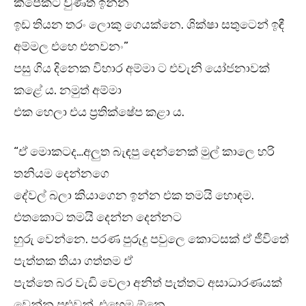
කීපෙකට වුණත් ඉන්න
ඉඩ තියන තරං ලොකු ගෙයක්නෙ. ශික්ෂා සතුටෙන් ඉඳී
අම්මල එහෙ එනවනං”
පසු ගිය දිනෙක විහාර අම්මා ට එවැනි යෝජනාවක්
කළේ ය. නමුත් අම්මා
එක හෙලා එය ප්‍රතික්ෂේප කළා ය.
“ඒ මොකටද…අලුත බැඳපු දෙන්නෙක් මුල් කාලෙ හරි
තනියම දෙන්නගෙ
දේවල් බලා කියාගෙන ඉන්න එක තමයි හොඳම.
එතකොට තමයි දෙන්න දෙන්නට
හුරු වෙන්නෙ. පරණ පුරුදු පවුලෙ කොටසක් ඒ ජීවිතේ
පැත්තක තියා ගත්තම ඒ
පැත්තෙ බර වැඩි වෙලා අනිත් පැත්තට අසාධාරණයක්
වෙන්න පුළුවන්. එහෙම ඕනෙ