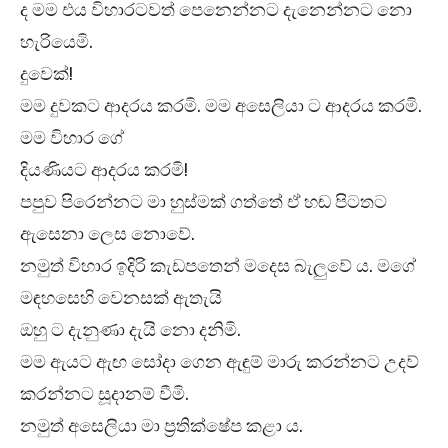
ද මම එය විහාරටවත් පෙනෙන්නට දැනෙන්නට නො
හැරියෙමි.
දුවෙක්!
මම දුවකට ආදරය කරමි. මම අසෙලියා ට ආදරය කරමි.
මම විහාර ගේ
දියණියට ආදරය කරමි!
පපුව පිරෙන්නට මා හුස්මක් ගත්තේ ඒ හඬ පිටතට
ඇසෙනා ලෙස නොවේ.
නමුත් විහාර ඉදිරි කැඩපතෙන් මදෙස බැලුවේ ය. මගේ
මඳහසෙහි වෙනසක් ඇතැයි
ඔහු ට දැනුණා දැයි නො දනිමි.
මම ඇයට ඇඟ සෝදා ගෙන ඇඳුම් මාරු කරන්නට උදව්
කරන්නට සූදානම් වීමි.
නමුත් අසෙලියා මා ප්‍රතික්ෂේප කළා ය.