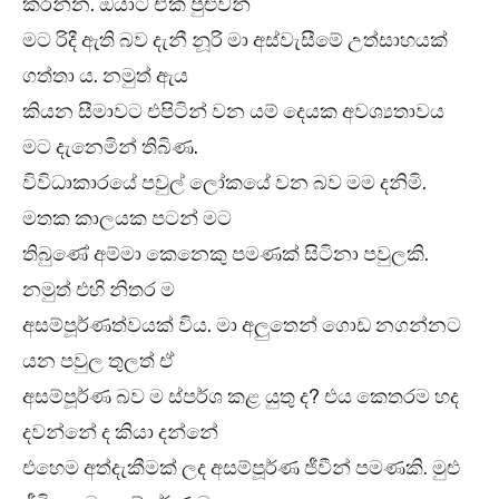
කරන්න. ඔයාට ඒක පුළුවන්”
මට රිදී ඇති බව දැනී නූරි මා අස්වැසීමේ උත්සාහයක්
ගත්තා ය. නමුත් ඇය
කියන සීමාවට එපිටින් වන යම් දෙයක අවශ්‍යතාවය
මට දැනෙමින් තිබිණ.
විවිධාකාරයේ පවුල් ලෝකයේ වන බව මම දනිමි.
මතක කාලයක පටන් මට
තිබුණේ අම්මා කෙනෙකු පමණක් සිටිනා පවුලකි.
නමුත් එහි නිතර ම
අසම්පූර්ණත්වයක් විය. මා අලුතෙන් ගොඩ නගන්නට
යන පවුල තුලත් ඒ
අසම්පූර්ණ බව ම ස්පර්ශ කළ යුතු ද? එය කෙතරම හද
දවන්නේ ද කියා දන්නේ
එහෙම අත්දැකීමක් ලද අසම්පූර්ණ ජීවීන් පමණකි. මුළු