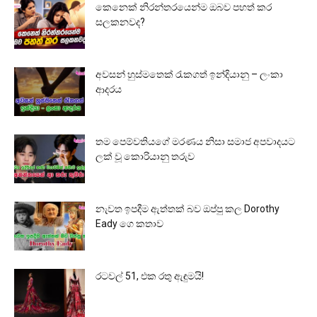
කෙනෙක් නිරන්තරයෙන්ම ඔබව පහත් කර
සලකනවද?
අවසන් හුස්මතෙක් රැකගත් ඉන්දියානු – ලංකා
ආදරය
තම පෙම්වතියගේ මරණය නිසා සමාජ අපවාදයට
ලක් වූ කොරියානු තරුව
නැවත ඉපදීම ඇත්තක් බව ඔප්පු කල Dorothy
Eady ගෙ කතාව
රටවල් 51, එක රතු ඇඳුමයි!