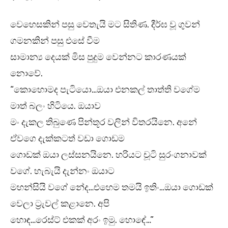
වෙහෙසකින් පසු වෙතැයි මට සිතිණ. දීර්ඝ වූ ගුවන්
ගමනකින් පසු එසේ වීම
සාමාන්‍ය දෙයක් මිස පුදුම වෙන්නට කාරණයක්
නොවේ.
“කොහොමද පැටියො…ඔයා එනකල් තාත්ති වගේම
මාත් බලං හිටියෙ. ඔයාව
මං දැකල තිබුණෙ පින්තූර වලින් විතරයිනෙ. අනේ
ඒවගෙ දැක්කටත් වඩා ගොඩම
ගොඩක් ඔයා ලස්සනයිනෙ. හරියට චූටි සුරංගනාවක්
වගේ. හැබැයි දැන්නං ඔයාට
මහන්සියි වගේ නේද…එහෙම තමයි ඉතිං…ඔයා ගොඩක්
වෙලා ට්‍රැවල් කළානෙ. අපි
හොඳ…රෙස්ට් එකක් අරං ඉමු. හොඳේ…”