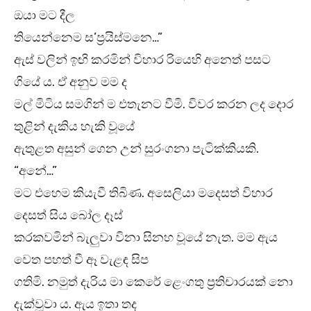
ඔයා මට දීල
තියෙන්නෙම ස’ප්‍රයිස්මනෙ…”
ඇස් වලින් ඉඟි කරමින් විහාර රියෙහි අනෙත් පසට
ගියේ ය. ඒ අනුව මම ද
මල් මිටිය සමගින් ම එතැනට වීමි. විවර කරන ලද දොර
තුළින් දැකිය හැකි වූයේ
ඇතුළත අසුන් ගෙන උන් සුරංගනා පැටික්කියකි.
“අනේ…”
මට එහෙම කියැවී තිබිණ. අසෙලියා මදෙසත් විහාර
දෙසත් සිය බෝල දෑස්
කරකවමින් බැලුවා විනා සිනහ වූයේ නැත. මම ඇය
වෙත පහත් වී ඈ වැළඳ සිප
ගතිමි. නමුත් දැරිය මා කෙරේ ළෙංගතු ප්‍රතිචාරයක් නො
දැක්වූවා ය. ඇය ඉතා තද