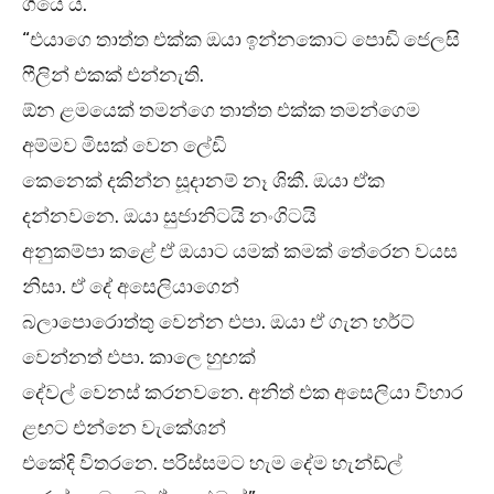
ගියේ ය.
“එයාගෙ තාත්ත එක්ක ඔයා ඉන්නකොට පොඩි ජෙලසි
ෆීලින් එකක් එන්නැති.
ඕන ළමයෙක් තමන්ගෙ තාත්ත එක්ක තමන්ගෙම
අම්මව මිසක් වෙන ලේඩි
කෙනෙක් දකින්න සූදානම් නෑ ශිකී. ඔයා ඒක
දන්නවනෙ. ඔයා සුජානිටයි නංගිටයි
අනුකම්පා කළේ ඒ ඔයාට යමක් කමක් තේරෙන වයස
නිසා. ඒ දේ අසෙලියාගෙන්
බලාපොරොත්තු වෙන්න එපා. ඔයා ඒ ගැන හර්ට්
වෙන්නත් එපා. කාලෙ හුඟක්
දේවල් වෙනස් කරනවනෙ. අනිත් එක අසෙලියා විහාර
ළඟට එන්නෙ වැකේශන්
එකේදි විතරනෙ. පරිස්සමට හැම දේම හැන්ඩ්ල්