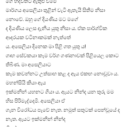
ගේ හදවතට ඇතුළු වීමේ
මාර්ගය අසෙලියා තුළින් වැටී ඇතැයි සිතීම නිසා
නොවේ. ඔහු ගේ දියණිය මට මගේ
ද දියණිය ලෙස දැනිය යුතු නිසා ය. ඒක පාර්ශ්වික
ආදරයක වටිනාකමක් නැත්තේ
ය. අසෙලියා දිනෙක මා පිළි ගත යුතු ය!
ගෘහ සේවකයා කෑම වර්ග ගණනාවක් පිළියෙල කොට
තිබිණ. මා අසෙලියාට
කෑම කවන්නට උත්සාහ කළ ද ඇය එකඟ නොවූවා ය.
මහන්සියි කියා ඇය
ඉක්මනින් යහනට ගියා ය. ඇයට නින්ද යන තුරු මම
හිස පිරිමැද්දෙමි. අසෙලියා ඒ
ගැන විරෝධය පෑවේ නැත. නමුත් සතුටක් පෙන්වූයේ ද
නැත. ඇයට ඉක්මනින් නින්ද