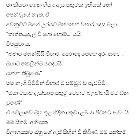
මා කියවා ගෙන ගිය ද ඇය සතුටක ඉඟියක් හෝ
පෙන්වූයේ නැත. ඒ
වෙනුවට මගේ උරයට මත්තෙන් විහාර දෙස බලා
“තාත්ත…ශැල් වී ගෝ හෝම්…” යයි
විමසුවා ය.
“බබාට මහන්සියි විහාර. අපරාදෙ මෙහෙ අරං ආවෙ…
ඔයාට කෙලින්ම ගෙදරයි
යන්න තිබුණෙ”
මම නැගී සිටිමින් විහාර ට සම්මුඛ ව පැවසීමි.
“ඔයා එයාව දැක්කාම සතුටු වෙනව බලන්නයි මට ඕන
වුණේ”
ඒ වෙලාවේ ඔහු තුළ හිඳිනා කුඩා ළමයා පිටතට ආවා යි
මම සිතමි. අහිංසක
විලාශයකට ඔහු ගේ ඇස් සිහින් වී තිබිණ. මම යන්තම්