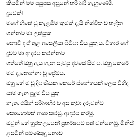
කියමින් මම පසුපස අසුනේ හරි බරි ගැහුණෙමි.
දුවෙක්!
මගේ හිතේ වූ කැළඹීම කුමක් දැයි නිශ්චිත ව හැඳින
ගන්නට මා උත්සුක
නොවී ද ඒ තුළ අසෙලියා සිටියා විය යුතු ය. විහාර ගේ
දුවට මා ආදරය කරන්නට
ගත්තේ ඔහු ඇය ගැන පැවසූ දවසේ සිට ය. ඔහු කෙරේ
මට දැනෙන්නා වූ ප්‍රේමය,
ඔහු ගේ ම වූ දියණියක කෙරේ ස්නේහයක් ලෙස විහිද
යාම ගැන පුදුම විය යුතු
නැත. එයින් පරිබාහිර ව අප කුඩා දරුවන්ට
කොහොමත් ආශා කරමු. ආදරය කරමු.
ඔවුන් ගේ හුරතලයෙන් ප්‍රහර්ෂයට පත් වන්නෙමු. මිනිස්
ළපටීන් පමණකුදු නොව