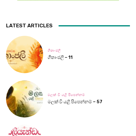
LATEST ARTICLES
ගීතාංජලී
ගීතාංජලී – 11
මලක් වී යළි පිපෙන්නම්
මලක් වී යළි පිපෙන්නම් – 57