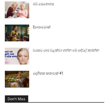
මව් සෙනෙහස
දිසාපාමොක්
වයසට යාම වළක්වා ගන්න මේ දේවල් කරන්න
දෙහිතක කතාවක් 41
Don't Miss