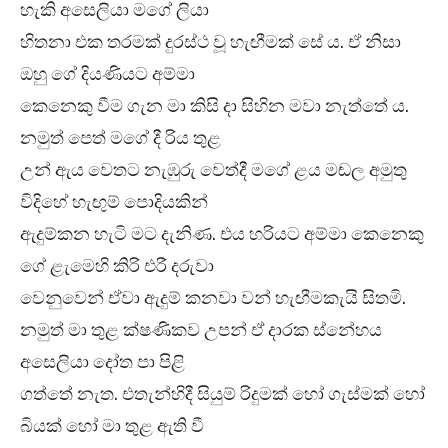
හැකි අසෙලියා මගේ ලියා
හිතනා එක තරමක් දුරස්ථ වූ හැඟීමක් සේ ය. ඒ නිසා
ඔහු ගේ දියණියට අම්මා
කෙනෙකු වීම ගැන මා කිසි දා සිහින මවා නැත්තේ ය.
නමුත් පෙත් මගේ දී රිය තුළ
උන් ඇය වෙතට නැඹුරු වෙත්දී මගේ ළය මඬල අමුතු
විදිහේ හැඟුම් පොදියකින්
ඇදුම්කන හැටි මට දැනිණ. එය හරියට අම්මා කෙනෙකු
ගේ ළැමෙහි කිරි එරී දරුවා
වෙනුවෙන් ඒවා ඇදුම් කනවා වන් හැඟීමකැයි සිතමි.
නමුත් මා තුළ ක්ෂණිකව උපන් ඒ දාරක ස්නේහය
අසෙලියා දෝත පා පිළි
ගත්තේ නැත. එතැන්හිදී සියුම් රිදුමක් හෝ ගැස්මක් හෝ
බියක් හෝ මා තුළ ඇති වී