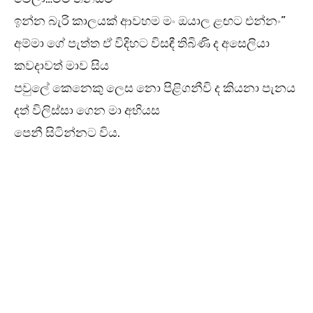
ඉන්න බැරි කාලයක් ආවහම මං ඔයාල ළඟට එන්නං”
අම්මා ගේ පැත්ත ඒ විදිහට විසඳී තිබිණි ද අසෙලියා
කවදාවත් මාව සිය
පවුලේ කෙනෙකු ලෙස නො පිළිගනීවි ද කියනා පැනය
දත් විලිස්සා ගෙන මා අභියස
පෙනී සිටින්නට විය.