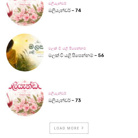
ඔලියැන්ඩර්
ඔලියැන්ඩර් – 74
මලක් වී යළි පිපෙන්නම්
මලක් වී යළි පිපෙන්නම් – 56
ඔලියැන්ඩර්
ඔලියැන්ඩර් – 73
LOAD MORE