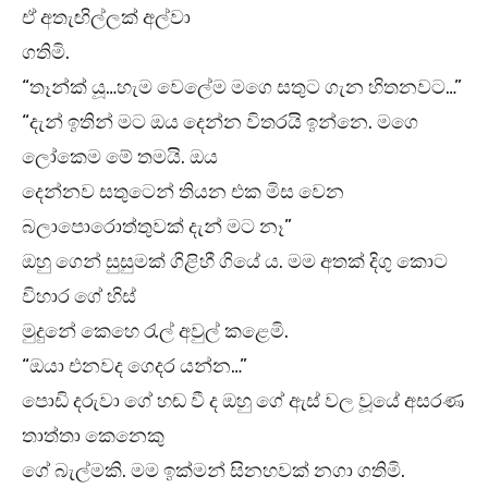
ඒ අතැඟිල්ලක් අල්වා
ගතිමි.
“තෑන්ක් යූ…හැම වෙලේම මගෙ සතුට ගැන හිතනවට…”
“දැන් ඉතින් මට ඔය දෙන්න විතරයි ඉන්නෙ. මගෙ
ලෝකෙම මේ තමයි. ඔය
දෙන්නව සතුටෙන් තියන එක මිස වෙන
බලාපොරොත්තුවක් දැන් මට නෑ”
ඔහු ගෙන් සුසුමක් ගිළිහී ගියේ ය. මම අතක් දිගු කොට
විහාර ගේ හිස්
මුදුනේ කෙහෙ රැල් අවුල් කළෙමි.
“ඔයා එනවද ගෙදර යන්න…”
පොඩි දරුවා ගේ හඬ වී ද ඔහු ගේ ඇස් වල වූයේ අසරණ
තාත්තා කෙනෙකු
ගේ බැල්මකි. මම ඉක්මන් සිනහවක් නගා ගතිමි.