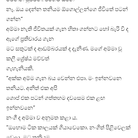
නෑ. ඔය දෙන්න තනියම ඕගොල්ලන්ගෙ ජීවිතේ පටන්
ගන්න”
අම්මා නැති ජීවිතයක් ගැන හිතා ගන්නට හෝ බැරි වී ද
ඇගේ ප්‍රතිචාරය ගැන
මට සතුටක් ද ආඩම්බරයක් ද දැනිණ. මගේ අම්මා වූ
කලී ශ්‍රේෂ්ඨ මව්වත්
ගැහැනියකි.
“අක්ක අම්ම ගැන බය වෙන්න එපා. මං ඉන්නවනෙ
තනියට. අනිත් එක අපි
ශොප් එක පටන් ගත්තහම දවසෙම එක ළඟ
ඉන්නවනෙ”
නංගී ද අම්මා ව අනුමත කළා ය.
“ඔහොම ටික කාලයක් ගියාවෙකො. නංගිත් පිළිවෙලක්
වෙලා…මට තනියම