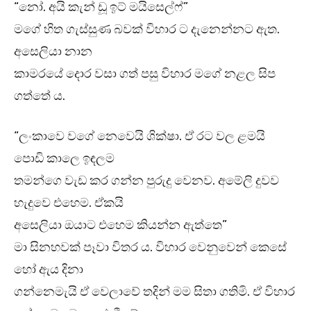
“නෝ. අයි කැන් ඩූ ඉට් මයිසෙල්ෆ්”
මගේ හිත ගැස්සුණ බවක් විහාර ට දැනෙන්නට ඇත.
අසෙලියා නාන
කාමරයේ දොර වසා ගත් පසු විහාර මගේ නළල සිප
ගත්තේ ය.
“ලංකාවෙ වගේ නෙවෙයි ශික්ෂා. ඒ රට වල ළමයි
පොඩි කාලෙ ඉඳලම
තමන්ගෙ වැඩ කර ගන්න පුරුදු වෙනව. අමේලි දුවව
හැදුවෙ එහෙම. ඒකයි
අසෙලියා ඔයාට එහෙම කියන්න ඇත්තෙ”
මා සිනහවක් පෑවා විතර ය. විහාර වෙනුවෙන් කෙසේ
හෝ ඇය දිනා
ගන්නෙමැයි ඒ වෙලාවේ තදින් මම සිතා ගතිමි. ඒ විහාර