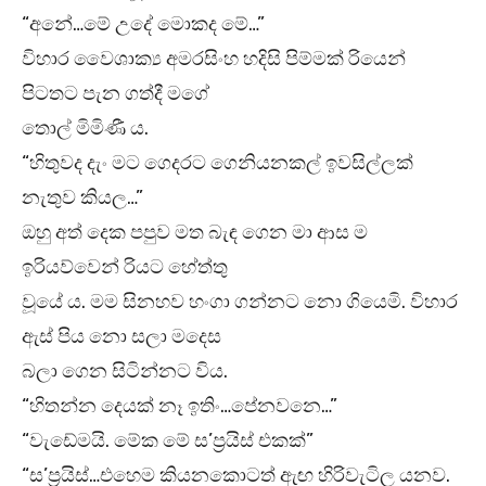
“අනේ…මේ උදේ මොකද මේ…”
විහාර වෛශාක්‍ය අමරසිංහ හදිසි පිම්මක් රියෙන්
පිටතට පැන ගත්දී මගේ
තොල් මිමිණී ය.
“හිතුවද දැං මට ගෙදරට ගෙනියනකල් ඉවසිල්ලක්
නැතුව කියල…”
ඔහු අත් දෙක පපුව මත බැඳ ගෙන මා ආස ම
ඉරියව්වෙන් රියට හේත්තු
වූයේ ය. මම සිනහව හංගා ගන්නට නො ගියෙමි. විහාර
ඇස් පිය නො සලා මදෙස
බලා ගෙන සිටින්නට විය.
“හිතන්න දෙයක් නෑ ඉතිං…පේනවනෙ…”
“වැඩේමයි. මේක මේ ස’ප්‍රයිස් එකක්”
“ස’ප්‍රයිස්…එහෙම කියනකොටත් ඇඟ හිරිවැටිල යනව.