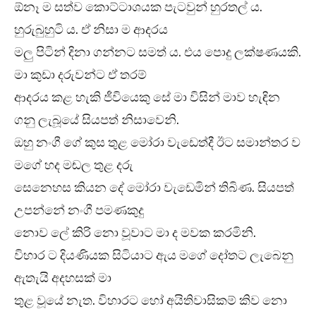
ඕනෑ ම සත්ව කොට්ටාශයක පැටවුන් හුරතල් ය.
හුරුබුහුටි ය. ඒ නිසා ම ආදරය
මලු පිටින් දිනා ගන්නට සමත් ය. එය පොදු ලක්ෂණයකි.
මා කුඩා දරුවන්ට ඒ තරම්
ආදරය කළ හැකි ජීවියෙකු සේ මා විසින් මාව හැඳින
ගනු ලැබූයේ සියපත් නිසාවෙනි.
ඔහු නංගී ගේ කුස තුළ මෝරා වැඩෙත්දී ඊට සමාන්තර ව
මගේ හද මඬල තුළ දරු
සෙනෙහස කියන දේ මෝරා වැඩෙමින් තිබිණ. සියපත්
උපන්නේ නංගී පමණකුදු
නොව ලේ කිරි නො වූවාට මා ද මවක කරමිනි.
විහාර ට දියණියක සිටියාට ඇය මගේ දෝතට ලැබෙනු
ඇතැයි අදහසක් මා
තුළ වූයේ නැත. විහාරට හෝ අයිතිවාසිකම් කිව නො