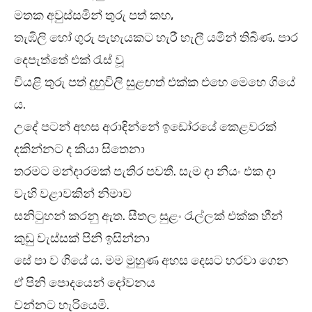
මතක අවුස්සමින් තුරු පත් කහ,
තැඹිලි හෝ ගුරු පැහැයකට හැරී හැලී යමින් තිබිණ. පාර
දෙපැත්තේ එක් රැස් වූ
වියළි තුරු පත් දුහුවිලි සුළඟත් එක්ක එහෙ මෙහෙ ගියේ
ය.
උදේ පටන් අහස අරාඳින්නේ ඉඩෝරයේ කෙළවරක්
දකින්නට ද කියා සිතෙනා
තරමට මන්දාරමක් පැතිර පවතී. සැම දා නියං එක දා
වැහි වළාවකින් නිමාව
සනිටුහන් කරනු ඇත. සීතල සුළං රැල්ලක් එක්ක හීන්
කුඩු වැස්සක් පිනි ඉසින්නා
සේ පා ව ගියේ ය. මම මුහුණ අහස දෙසට හරවා ගෙන
ඒ පිනි පොදයෙන් දෝවනය
වන්නට හැරියෙමි.