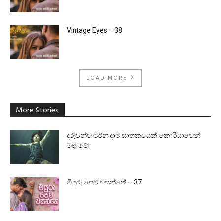
Vintage Eyes – 38
LOAD MORE
More Stories
දරුවන්ව මරන දාම ඝාතකයෙක් කොරියාවෙන්
මතු වේ!
මියුරු පෙම් වසන්තේ – 37