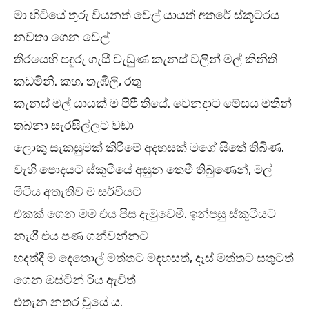
මා හිටියේ තුරු වියනත් වෙල් යායත් අතරේ ස්කූටරය
නවතා ගෙන වෙල්
තීරයෙහි පඳුරු ගැසී වැඩුණ කැනස් වලින් මල් කිනිති
කඩමිනි. කහ, තැඹිලි, රතු
කැනස් මල් යායක් ම පිපී තියේ. වෙනදාට මේසය මතින්
තබනා සැරසිල්ලට වඩා
ලොකු සැකසුමක් කිරීමේ අදහසක් මගේ සිතේ තිබිණ.
වැහි පොදයට ස්කූටියේ අසුන තෙමී තිබුණෙන්, මල්
මිටිය අතැතිව ම සර්වියට්
එකක් ගෙන මම එය පිස දැමුවෙමි. ඉන්පසු ස්කූටියට
නැගී එය පණ ගන්වන්නට
හදත්දී ම දෙතොල් මත්තට මඳහසත්, දෑස් මත්තට සතුටත්
ගෙන ඔස්ටින් රිය ඇවිත්
එතැන නතර වූයේ ය.