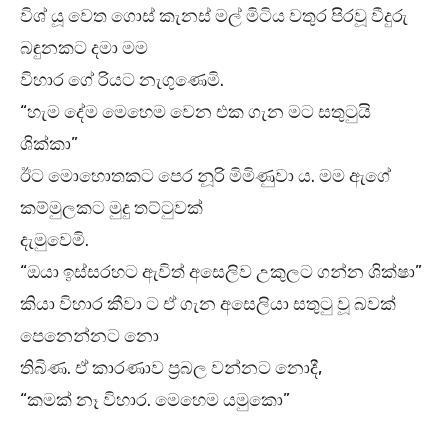
විශ් යූ වෙත ගොස් කැනස් මල් මිටිය වතුර පිරවූ වීදුරු
බඳුනකට දමා මම
විහාර ගේ රියට නැගුණෙමි.
“හැම දේම මෙහෙම වෙන එක ගැන මට සතුටුයි
ශික්කා”
ඊට මොහොතකට පෙර නූරි මිමිණුවා ය. මම ඇගේ
කම්මුලකට මුදු තට්ටුවක්
දැමුවෙමි.
“ඔයා ඉස්සරහට ඇවිත් අසෙලිව උකුලට ගන්න ශික්ෂා”
කියා විහාර කීවා ට ඒ ගැන අසෙලියා සතුටු වූ බවක්
පෙනෙන්නට නො
තිබිණ. ඒ කාරණාව ප්‍රබල වන්නට නොදී,
“කමක් නෑ විහාර. මෙහෙම යමුකො”