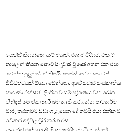
සෙක්ස් කියන්නෙ ආට් එකක්. එක ම විදියට, එක ම
තාලෙන් කියන කොට සිංදුවක් වුණත් අහන එක එපා
වෙන්න පුලුවන්. ඒ නිසයි සෙක්ස් කරනකොටත්
විවිධත්වයක් ඕනෙ වෙන්නෙ. අපේ සමාජ සංස්කෘතික
කාරණා එක්කත්, ලිංගික ව සම්ප්‍රේෂණය වන රෝග
හින්දත් මේ ඒකාකාරී බව නැති කරගන්න පාට්නර්ව
මාරු කරනවට වඩා ගැළපෙන දේ තමයි එයා එක්ක ම
වෙනස් දේවල් ට්‍රයි කරන එක.
ආදරෙත් එක්ක ම ලිංගික තෘප්තිය වැඩිවෙන්නේ