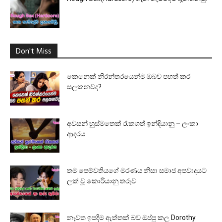
Don't Miss
කෙනෙක් නිරන්තරයෙන්ම ඔබව පහත් කර
සලකනවද?
අවසන් හුස්මතෙක් රැකගත් ඉන්දියානු – ලංකා
ආදරය
තම පෙම්වතියගේ මරණය නිසා සමාජ අපවාදයට
ලක් වූ කොරියානු තරුව
නැවත ඉපදීම ඇත්තක් බව ඔප්පු කල Dorothy