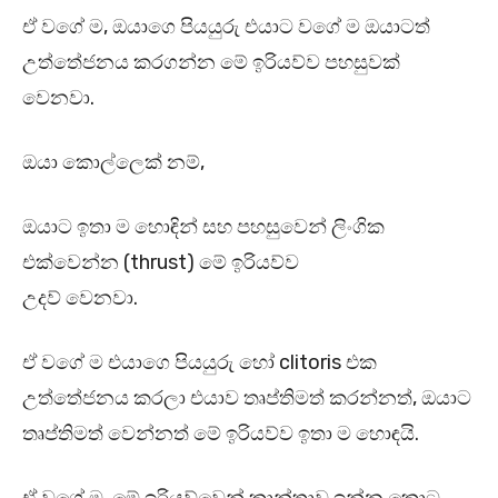
ඒ වගේ ම, ඔයාගෙ පියයුරු එයාට වගේ ම ඔයාටත්
උත්තේජනය කරගන්න මේ ඉරියව්ව පහසුවක්
වෙනවා.
ඔයා කොල්ලෙක් නම්,
ඔයාට ඉතා ම හොඳින් සහ පහසුවෙන් ලිංගික
එක්වෙන්න (thrust) මේ ඉරියව්ව
උදව් වෙනවා.
ඒ වගේ ම එයාගෙ පියයුරු හෝ clitoris එක
උත්තේජනය කරලා එයාව තෘප්තිමත් කරන්නත්, ඔයාට
තෘප්තිමත් වෙන්නත් මේ ඉරියව්ව ඉතා ම හොඳයි.