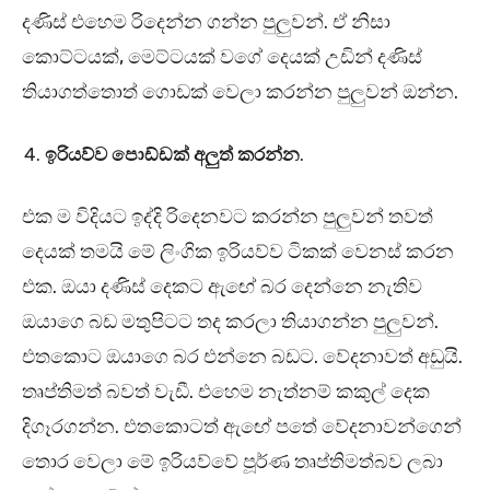
දණිස් එහෙම රිදෙන්න ගන්න පුලුවන්. ඒ නිසා
කොට්ටයක්, මෙට්ටයක් වගේ දෙයක් උඩින් දණිස්
තියාගත්තොත් ගොඩක් වෙලා කරන්න පුලුවන් ඔන්න.
ඉරියව්ව පොඩ්ඩක් අලුත් කරන්න
.
එක ම විදියට ඉද්දි රිදෙනවට කරන්න පුලුවන් තවත්
දෙයක් තමයි මේ ලිංගික ඉරියව්ව ටිකක් වෙනස් කරන
එක. ඔයා දණිස් දෙකට ඇඟේ බර දෙන්නෙ නැතිව
ඔයාගෙ බඩ මතුපිටට තද කරලා තියාගන්න පුලුවන්.
එතකොට ඔයාගෙ බර එන්නෙ බඩට. වේදනාවත් අඩුයි.
තෘප්තිමත් බවත් වැඩී. එහෙම නැත්නම් කකුල් දෙක
දිගෑරගන්න. එතකොටත් ඇඟේ පතේ වේදනාවන්ගෙන්
තොර වෙලා මේ ඉරියව්වේ පූර්ණ තෘප්තිමත්බව ලබා