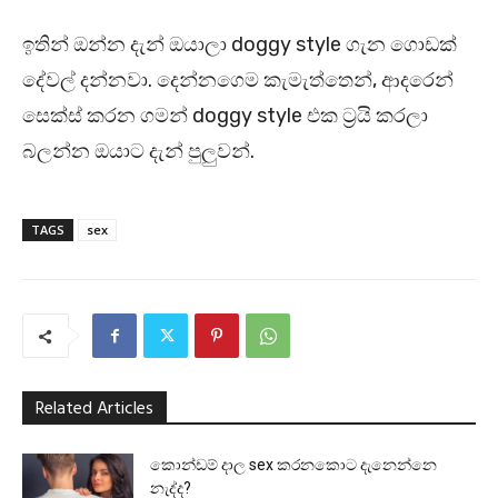
ඉතින් ඔන්න දැන් ඔයාලා doggy style ගැන ගොඩක්
දේවල් දන්නවා. දෙන්නගෙම කැමැත්තෙන්, ආදරෙන්
සෙක්ස් කරන ගමන් doggy style එක ට්‍රයි කරලා
බලන්න ඔයාට දැන් පුලුවන්.
TAGS
sex
Related Articles
කොන්ඩම් දාල sex කරනකොට දැනෙන්නෙ
නැද්ද?