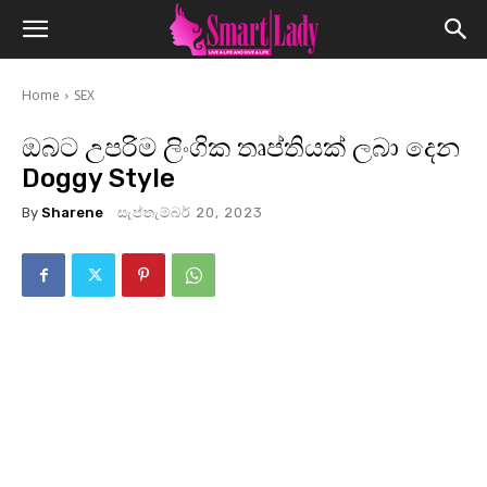
Home
SEX
ඔබට උපරිම ලිංගික තෘප්තියක් ලබා දෙන
Doggy Style
By
Sharene
සැප්තැම්බර් 20, 2023