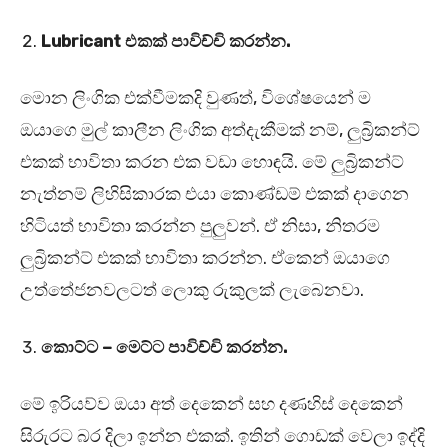
Lubricant එකක් පාවිච්චි කරන්න.
මොන ලිංගික එක්වීමකදි වුණත්, විශේෂයෙන් ම
ඔයාගෙ මුල් කාලීන ලිංගික අත්දැකීමක් නම්, ලුබ්‍රිකන්ට්
එකක් භාවිතා කරන එක වඩා හොඳයි. මේ ලුබ්‍රිකන්ට්
නැත්නම් ලිහිසිකාරක එයා කොණ්ඩම් එකක් දාගෙන
හිටියත් භාවිතා කරන්න පුලුවන්. ඒ නිසා, නිතරම
ලුබ්‍රිකන්ට් එකක් භාවිතා කරන්න. ඒකෙන් ඔයාගෙ
උත්තේජනවලටත් ලොකු රුකුලක් ලැබෙනවා.
කොට්ට – මෙට්ට පාවිච්චි කරන්න.
මේ ඉරියව්ව ඔයා අත් දෙකෙන් සහ දණහිස් දෙකෙන්
සිරුරට බර දිලා ඉන්න එකක්. ඉතින් ගොඩක් වෙලා ඉද්දි