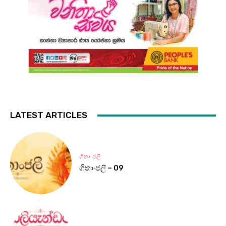
LATEST ARTICLES
ගීතාංජලී
ගීතාංජලී – 09