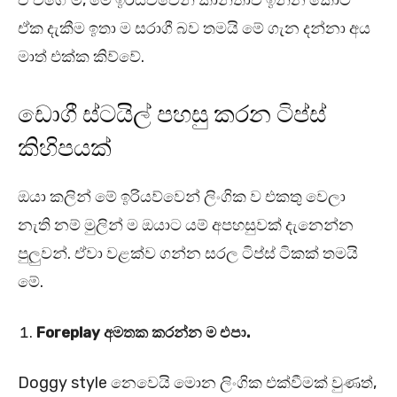
ඒ වගේ ම, මේ ඉරියව්වෙන් කාන්තාව ඉන්න කොට
ඒක දැකීම ඉතා ම සරාගී බව තමයි මේ ගැන දන්නා අය
මාත් එක්ක කිව්වේ.
ඩොගී ස්ටයිල් පහසු කරන ටිප්ස්
කිහිපයක්
ඔයා කලින් මේ ඉරියව්වෙන් ලිංගික ව එකතු වෙලා
නැති නම් මුලින් ම ඔයාට යම් අපහසුවක් දැනෙන්න
පුලුවන්. ඒවා වළක්ව ගන්න සරල ටිප්ස් ටිකක් තමයි
මේ.
Foreplay අමතක කරන්න ම එපා.
Doggy style නෙවෙයි මොන ලිංගික එක්වීමක් වුණත්,