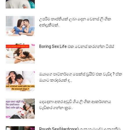
උපරිම තෘප්තියක් ලබා දෙන වෙනස් ලිංගික
අත්දැකීමක්.
Boring Sex Life එක වෙනස් කරගන්න ටිප්ස්
ඔයාගෙ පාට්නර්ගෙ සෙක්ස් ඩ්‍රයිව් එක වැඩිද ? ඒක
ඔයාට කරදරයක් ද...
දෙදෙනා අතර අඩුවී ගිය ලිංගික ආකර්ශනය
වැඩිකර ගන්න ක්‍රම..
Rough Sex(Hardcore) ගැන හැමදේම දැනගනිමු.