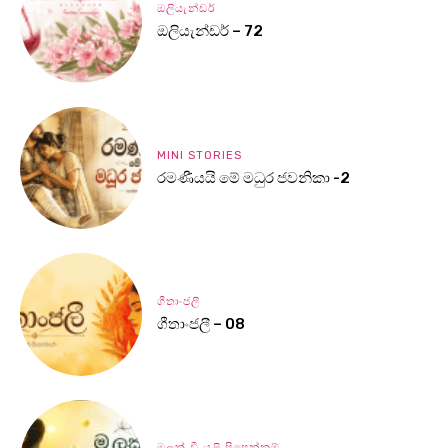
ඔලියැන්ඩර්
ඔලියැන්ඩර් – 72
MINI STORIES
රමණීයයි මේ මධුර ජවනිකා -2
ගීතාංජලී
ගීතාංජලී – 08
මලක් වී යළි පිපෙන්නම්