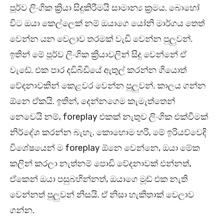
පූර්ව ලිංගික ක්‍රියා සිදුකිරීමයි සාමාන්‍ය ක්‍රමය. බොහෝ
විට ඔයා කෙල්ලෙක් නම් ඔයාගෙ යෝනි මාර්ගය තෙත්
වෙන්න යන වෙලාව තරමක් වැඩි වෙන්න පුලුවන්.
ඉතින් මේ පූර්ව ලිංගික ක්‍රියාවලින් සිදු වෙන්නේ ඒ
වැඩේ. එක පාර දඩිබිඩියේ ඇතුල් කරන්න ගියොත්
වේදනාවකින් කෙළවර වෙන්න පුලුවන්. කාලය ගන්න
ඕනෙ ඒකයි. ඉතින්, දෙන්නගෙම කැමැත්තෙන්
නෙවෙයි නම්, foreplay එකක් නැතුව ලිංගික එක්වීමක්
නිර්දේශ කරන්න බැහැ. කොහොම හරි, මේ ඉරියව්වෙදි
විශේෂයෙන් ම foreplay ඕනෙ වෙන්නෙ, ඔයා මේක
කලින් කරලා නැත්නම් පොඩි වේදනාවක් එන්නත්,
ඒකෙන් ඔයා පසුබහින්නත්, ඔයාගෙ මූඩ් එක නැති
වෙන්නත් පුලුවන් නිසයි. ඒ නිසා හැකිතාක් වෙලාව
ගන්න.