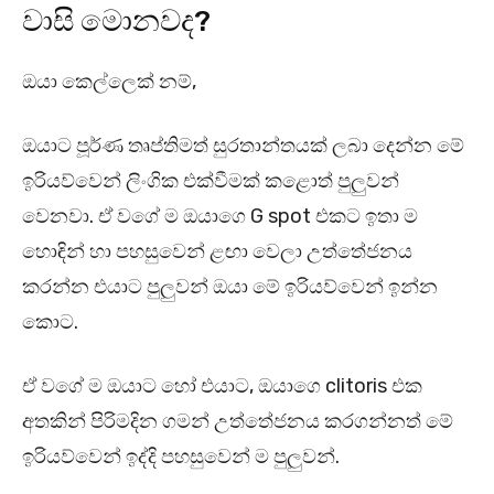
වාසි මොනවද?
ඔයා කෙල්ලෙක් නම්,
ඔයාට පූර්ණ තෘප්තිමත් සුරතාන්තයක් ලබා දෙන්න මේ
ඉරියව්වෙන් ලිංගික එක්වීමක් කළොත් පුලුවන්
වෙනවා. ඒ වගේ ම ඔයාගෙ G spot එකට ඉතා ම
හොඳින් හා පහසුවෙන් ළඟා වෙලා උත්තේජනය
කරන්න එයාට පුලුවන් ඔයා මේ ඉරියව්වෙන් ඉන්න
කොට.
ඒ වගේ ම ඔයාට හෝ එයාට, ඔයාගෙ clitoris එක
අතකින් පිරිමදින ගමන් උත්තේජනය කරගන්නත් මේ
ඉරියව්වෙන් ඉද්දි පහසුවෙන් ම පුලුවන්.