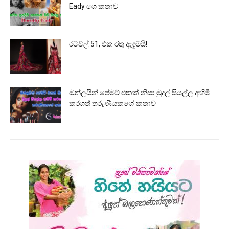
Eady ගෙ කතාව
රටවල් 51, එක රතු ඇඳුමයි!
ඔන්ලයින් පේමට් එකක් නිසා මුදල් සියල්ල අහිමි
කරගත් තරුණියකගේ කතාව