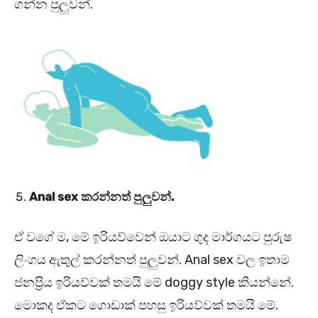
ගන්න පුලුවන්.
Anal sex කරන්නත් පුලුවන්.
ඒ වගේ ම, මේ ඉරියව්වෙන් ඔයාට ගුද මාර්ගයට පුරුෂ
ලිංගය ඇතුල් කරන්නත් පුලුවන්. Anal sex වල ඉතාම
ජනප්‍රිය ඉරියව්වක් තමයි මේ doggy style කියන්නේ.
මොකද ඒකට ගොඩාක් පහසු ඉරියව්වක් තමයි මේ.