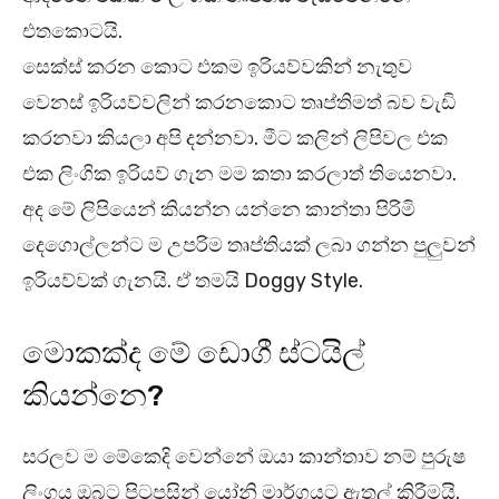
එතකොටයි.
සෙක්ස් කරන කොට එකම ඉරියව්වකින් නැතුව
වෙනස් ඉරියව්වලින් කරනකොට තෘප්තිමත් බව වැඩි
කරනවා කියලා අපි දන්නවා. මීට කලින් ලිපිවල එක
එක ලිංගික ඉරියව් ගැන මම කතා කරලාත් තියෙනවා.
අද මේ ලිපියෙන් කියන්න යන්නෙ කාන්තා පිරිමි
දෙගොල්ලන්ට ම උපරිම තෘප්තියක් ලබා ගන්න පුලුවන්
ඉරියව්වක් ගැනයි. ඒ තමයි Doggy Style.
මොකක්ද මේ ඩොගී ස්ටයිල්
කියන්නෙ?
සරලව ම මේකෙදි වෙන්නේ ඔයා කාන්තාව නම් පුරුෂ
ලිංගය ඔබට පිටුපසින් යෝනි මාර්ගයට ඇතුල් කිරීමයි.