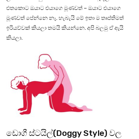
එතකොට ඔයාට එයාගෙ මූණවත් – ඔයාට එයාගෙ
මූණවත් පේන්නෙ නෑ. හැබැයි මේ ඉතා ම තෘප්තිමත්
ඉරියව්වක් කියලා තමයි කියන්නෙ. අපි බලමු ඒ ඇයි
කියලා.
ඩොගී ස්ටයිල්(Doggy Style) වල