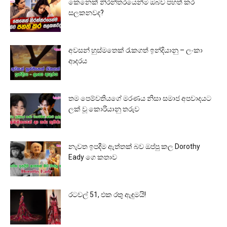
කෙනෙක් නිරන්තරයෙන්ම ඔබව පහත් කර
සලකනවද?
අවසන් හුස්මතෙක් රැකගත් ඉන්දියානු – ලංකා
ආදරය
තම පෙම්වතියගේ මරණය නිසා සමාජ අපවාදයට
ලක් වූ කොරියානු තරුව
නැවත ඉපදීම ඇත්තක් බව ඔප්පු කල Dorothy
Eady ගෙ කතාව
රටවල් 51, එක රතු ඇඳුමයි!