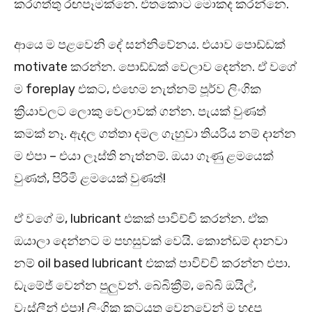
කරගත්තු රඟපෑමක්නෙ. එතකොට මොකද කරන්නෙ.
ආයෙ ම පළවෙනි දේ සන්නිවේනය. එයාව පොඩ්ඩක්
motivate කරන්න. පොඩ්ඩක් වෙලාව දෙන්න. ඒ වගේ
ම foreplay එකට, එහෙම නැත්නම් පූර්ව ලිංගික
ක්‍රියාවලට ලොකු වෙලාවක් ගන්න. පැයක් වුණත්
කමක් නෑ. ඇදල ගත්තා දමල ගැහුවා තියරිය නම් දාන්න
ම එපා – එයා ලෑස්ති නැත්නම්. ඔයා ගෑණු ළමයෙක්
වුණත්, පිරිමි ළමයෙක් වුණත්!
ඒ වගේ ම, lubricant එකක් පාවිච්චි කරන්න. ඒක
ඔයාලා දෙන්නට ම පහසුවක් වෙයි. කොන්ඩම් දානවා
නම් oil based lubricant එකක් පාවිච්චි කරන්න එපා.
ඩැමේජ් වෙන්න පුලුවන්. බේබික්‍රීම්, බේබි ඔයිල්,
වැස්ලීන් එපා! ලිංගික කටයුතු වෙනුවෙන් ම හදපු