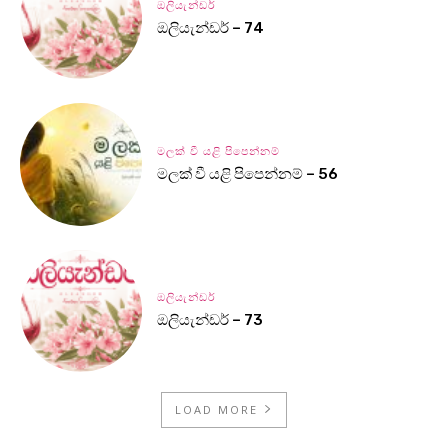
ඔලියැන්ඩර්
ඔලියැන්ඩර් – 74
මලක් වී යළි පිපෙන්නම්
මලක් වී යළි පිපෙන්නම් – 56
ඔලියැන්ඩර්
ඔලියැන්ඩර් – 73
LOAD MORE