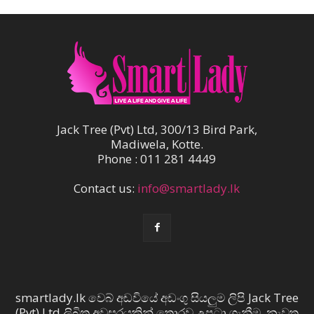
Jack Tree (Pvt) Ltd, 300/13 Bird Park,
Madiwela, Kotte.
Phone : 011 281 4449
Contact us:
info@smartlady.lk
smartlady.lk වෙබ් අඩවියේ අඩංගු සියලුම ලිපි Jack Tree
(Pvt) Ltd ලිඛිත අවසරයකින් තොරව උපුටා ගැනීම, නැවත