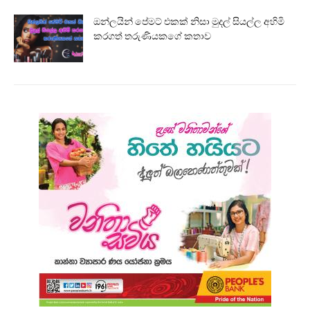
ඔන්ලයින් පේමට් එකක් නිසා මුදල් සියල්ල අහිමි
කරගත් තරුණියකගේ කතාව