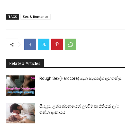
TAGS
Sex & Romance
Related Articles
Rough Sex(Hardcore) ගැන හැමදේම දැනගනිමු.
පියයුරු උත්තේජනයෙන් උපරිම තෘප්තියක් ලබා
ගන්න ආකාරය