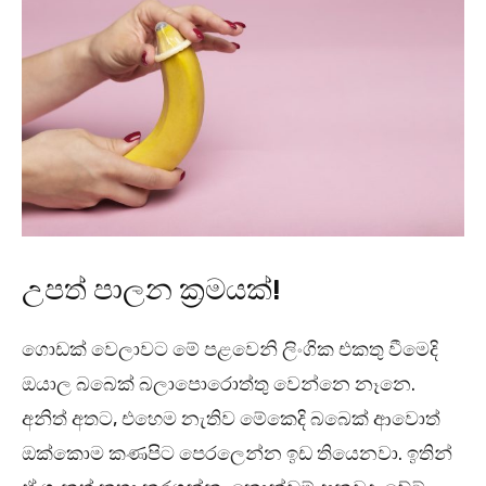
උපත් පාලන ක්‍රමයක්!
ගොඩක් වෙලාවට මේ පළවෙනි ලිංගික එකතු වීමෙදි
ඔයාල බබෙක් බලාපොරොත්තු වෙන්නෙ නෑනෙ.
අනිත් අතට, එහෙම නැතිව මේකෙදි බබෙක් ආවොත්
ඔක්කොම කණපිට පෙරලෙන්න ඉඩ තියෙනවා. ඉතින්