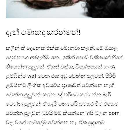
දැන් මොකද කරන්නේ!
කලින් කී දෙනෙක් එක්ක මොනවා කළත්, මේ ඔයාල
දෙන්නගෙ අත්දැකීම නෙ.. ඉතින් පොඩි චකිතයක් හිතේ
තියෙන්න පුලුවන්. ඒකත් එක්ක, විශේෂයෙන් ගෑණු
ළමයින්ට wet වෙන එක අඩු වෙන්න පුලුවන්. පිරිමි
ළමයින්ට ලිංගික අවයවය ප්‍රාණවත් වෙන්නෙ නැති
වෙන්න පුලුවන්. කරන දේ හරියට කරගන්න බැරි
වෙන්න පුලුවන්. ඒ හැටි නෙවෙයි සමහර විට එහෙම
වෙන්න පුලුවන් බවයි මම කියන්නෙ. අපි බලන porn
වල වගේ හැමදේම වෙන්නෙ නෑ. ඒක සූදානම්