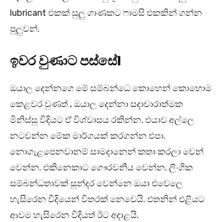
lubricant එකක් සුලු ගාණකට ෆාමසි එකකින් ගන්න
පුලුවන්.
ඉවර වුණාට පස්සේ!
ඔයාල දෙන්නගෙ මේ සම්බන්ධෙ කොහෙන් කොහොම
කෙළවර වුණත් , ඔයාල දෙන්නා සදාචාරාත්මක
මිනිස්සු විදියට ඒ විශ්වාසය රකින්න. එයාව අල්ලෙ
නටවන්න මේක මාර්ගයක් කරගන්න එපා.
නොගැළපෙනවානම් සාමදානෙන් කතා කරලා වෙන්
වෙන්න. එකිනෙකාට ගෞරවනීය වෙන්න. ලිංගික
සම්බන්ධතාවක් සුන්දර වෙන්නෙ ඔයා එවෙලෙ
හැසිරෙන විදියෙන් විතරක් නෙවෙයි. එතනින් එළියට
ආවම හැසිරෙන විදියත් ඊට අදාළයි.