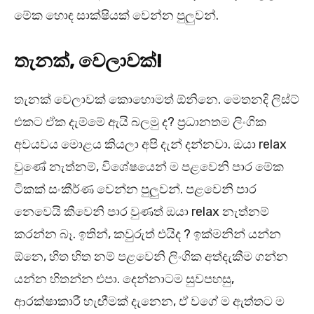
මේක හොඳ සාක්ෂියක් වෙන්න පුලුවන්.
තැනක්, වෙලාවක්!
තැනක් වෙලාවක් කොහොමත් ඕනිනෙ. මෙතනදි ලිස්ට්
එකට ඒක දැම්මේ ඇයි බලමු ද? ප්‍රධානතම ලිංගික
අවයවය මොළය කියලා අපි දැන් දන්නවා. ඔයා relax
වුණේ නැත්නම්, විශේෂයෙන් ම පළවෙනි පාර මේක
ටිකක් සංකීර්ණ වෙන්න පුලුවන්. පළවෙනි පාර
නෙවෙයි කීවෙනි පාර වුණත් ඔයා relax නැත්නම්
කරන්න බෑ. ඉතින්, කවුරුත් එයිද ? ඉක්මනින් යන්න
ඕනෙ, හිත හිත නම් පළවෙනි ලිංගික අත්දැකීම ගන්න
යන්න හිතන්න එපා. දෙන්නාටම සුවපහසු,
ආරක්ෂාකාරී හැඟීමක් දැනෙන, ඒ වගේ ම ඇත්තට ම