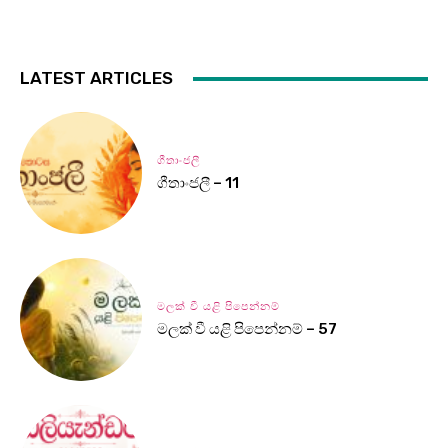
LATEST ARTICLES
ගීතාංජලී
ගීතාංජලී – 11
මලක් වී යළි පිපෙන්නම්
මලක් වී යළි පිපෙන්නම් – 57