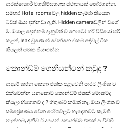
ආරක්ෂාකාරී වගකීම්සහගත ස්ථානයක් තෝරගන්න.
සමහර Hotel rooms වල hidden කැමරා තියෙන
බවත් ඔයා දන්නවා ඇති. Hidden cameraවලින් වගේ
ම, ඔයාල දෙන්නම දැනුවත් ව ෆොටෝ හරි වීඩියෝ හරි
කළත්, leak වුණොත් වෙන්නෙ එකම දේවල් ටික
කියලත් මතක තියාගන්න.
කොන්ඩම් ගෙනියන්නේ කවුද ?
ආදරේ කරන කෙනා එක්ක පළවෙනි පාරට ලිංගික ව
එක්වෙන්න යනකොට කොන්ඩම් එකක් මොකටද
කියලා හිතෙනව ද ? හිතුණට කමක් නෑ. ඔයා ලිංගික ව
සම්ප්‍රේෂණය වෙන රෝගවලට හැදෙනවට කැමති
නැත්නම්, අනිවාර්යයෙන් කොන්ඩම් එකක් පාවිච්චි