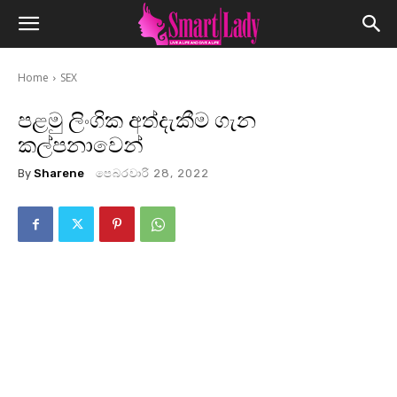
Home
SEX
පළමු ලිංගික අත්දැකීම ගැන
කල්පනාවෙන්
By
Sharene
පෙබරවාරි 28, 2022