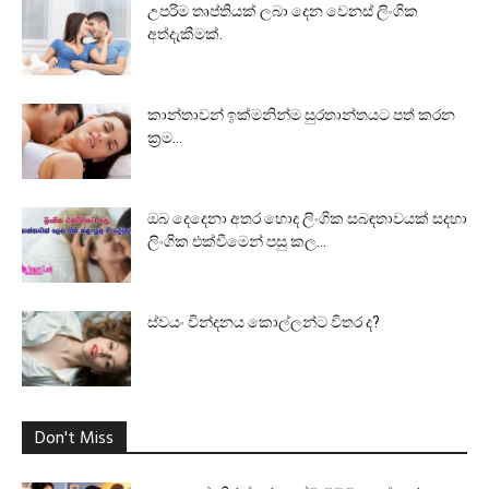
උපරිම තෘප්තියක් ලබා දෙන වෙනස් ලිංගික
අත්දැකීමක්.
කාන්තාවන් ඉක්මනින්ම සුරතාන්තයට පත් කරන
ක්‍රම…
ඔබ දෙදෙනා අතර හොද ලිංගික සබඳතාවයක් සදහා
ලිංගික එක්වීමෙන් පසු කල...
ස්වයං වින්දනය කොල්ලන්ට විතර ද?
Don't Miss