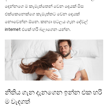
දෙන්නගෙ ම කැමැත්තෙන් වෙන දෙයක් මිස
එක්කෙනෙක්ගෙ කැමැත්තට වෙන දෙයක්
නොවෙන්න ඕනෙ. කන්‍යා පටලය ගැන දේවල්
internet එකේ හරි බලාගෙන යන්න.
නීතිය ගැන දැනගෙන ඉන්න එක හරි
ම වැදගත්