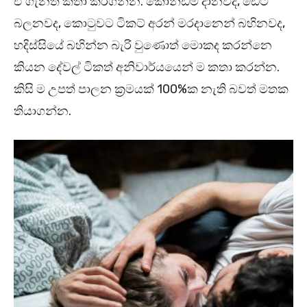
ඒ ගැනත් කතා කරගන්න. කොන්ඩම් දානවද, ඩේට්
බලනවද, කොටුවට ටිකට් අරන් මරදානෙන් බහිනවද,
හදිස්සියේ බහින්න බැරි වුණොත් මොකද කරන්නෙ
කියන දේවල් ටිකත් අනිවාර්යයෙන් ම කතා කරන්න.
කිසි ම උපත් පාලන ක්‍රමයක් 100%ක නැති බවත් මතක
තියාගන්න.