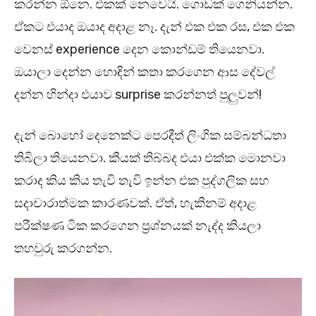
කරන්න ඕනෙ. එකක් නෙවෙයි. ගොඩක් ගෙනියන්න.
ඒකට එයාද ඔයාද අදාළ නෑ. දැන් එක එක රස, එක එක
වෙනස් experience දෙන කොන්ඩම් තියෙනවා.
ඔයාලා දෙන්න හොඳින් කතා කරගෙන ආස දේවල්
දන්න හින්දා එයාව surprise කරන්නත් පුලුවන්!
දැන් බොහෝ දෙනෙක්ට පෙරදීත් ලිංගික සම්බන්ධතා
තිබිලා තියෙනවා. කීයක් තිබ්බද එයා එක්ක මොනවා
කරාද කිය කිය තැවි තැවි ඉන්න එක පුද්ගලික සහ
සදාචාරාත්මක කාරණවක්. ඒත්, හැකිනම් අදාළ
පරීක්ෂණ ටික කරගෙන ප්‍රශ්නයක් නැද්ද කියලා
තහවුරු කරගන්න.