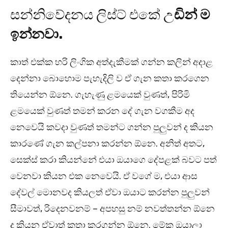
සන්නිවේදනය ලිස්ට් එකේ උ
ඩින් ම
ඉන්නවා.
කාත් එක්ක හරි ලිංගික අත්දැකීමක් ගන්න කලින් අදාළ
දෙන්නා බොහොම පැහැදිලි ව ඒ ගැන කතා කරගෙන
තියෙන්න ඕනෙ. ගැහැණු ළමයෙක් වුණත්, පිරිමි
ළමයෙක් වුණත් තමන් කරන දේ ගැන වගකීම අද
නෙවෙයි කවදා වුණත් තමන්ට ගන්න පුලුවන් ද කියන
කාරණේ ගැන කල්පනා කරන්න ඕනෙ. අනිත් අතට,
සෙක්ස් කරා කියන්නේ එයා ඔයාගෙ දේපළක් බවට පත්
වෙනවා කියන එක නෙවෙයි. ඒ වගේ ම, එයා ආස
දේවල් මොනවද කියලත් ඒවා ඔයාට කරන්න පුලුවන්
සීමාවත්, රිදෙනවනම් – අපහසු නම් නවත්තන්න ඕනෙ
ද කියන ඒවාත් කතා කරගන්න ඕනෙ. මේක ඔයාලා