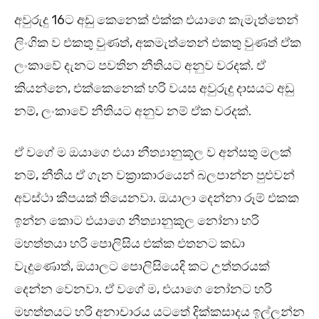
අවුරුදු 16ට අඩු කෙනෙක් එක්ක එයාගෙ කැමැත්තෙන්
ලිංගික ව එකතු වුණත්, අකමැත්තෙන් එකතු වුණත් ඒක
ලංකාවේ දැනට පවතින නීතියට අනුව වරදක්. ඒ
කියන්නෙ, එක්කෙනෙක් හරි වයස අවුරුදු දාසයට අඩු
නම්, ලංකාවේ නීතියට අනුව නම් ඒක වරදක්.
ඒ වගේ ම ඔයාගෙ එයා නීත්‍යානුකූල ව අන්සතු මලක්
නම්, නීතිය ඒ ගැන වක්‍රාකාරයෙන් බලපාන්න පුළුවන්
අවස්ථා කීපයක් තියෙනවා. ඔයාලා දෙන්නා රූම් එකක
ඉන්න කොට එයාගෙ නීත්‍යානුකූල නෝනා හරි
මහත්තයා හරි පොලිසිය එක්ක එතනට කඩා
වැදුණොත්, ඔයාලට පොලිසියෙදි කට උත්තරයක්
දෙන්න වෙනවා. ඒ වගේ ම, එයාගෙ නෝනට හරි
මහත්තයට හරි අනාචාරය යටතේ දික්කසාදය ඉල්ලන්න