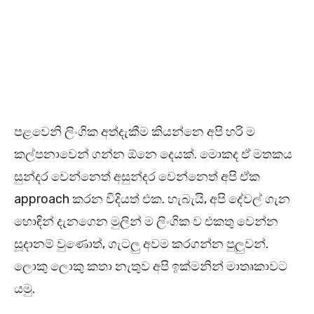
පළවෙනි ලිංගික අත්දැකීම කියන්නෙ අපි හරි ම
කල්පනාවෙන් ගන්න ඕනෙ දෙයක්. මොකද ඒ මතකය
සුන්දර වෙන්නෙත් අසුන්දර වෙන්නෙත් අපි ඒක
approach කරන විදියත් එක. හැබැයි, අපි දේවල් ගැන
හොඳින් දැනගෙන මුලින් ම ලිංගික ව එකතු වෙන්න
සූදානම් වුණොත්, ගැටලු අවම කරගන්න පුලුවන්.
ලොකු ලොකු කතා නැතුව අපි ඉක්මනින් මාතෘකාවට
යමු.