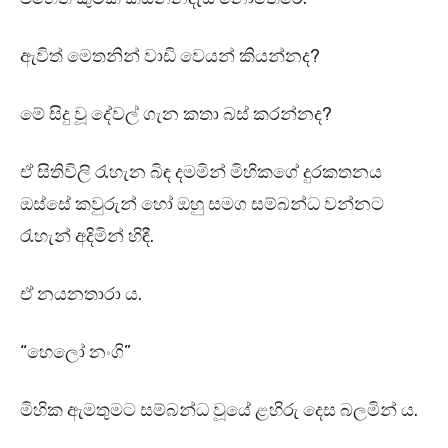
ඇවිත් මෙතනින් වාඩි වෙයන් කියන්නද?
මේ සිදු වූ දේවල් ගැන කතා බස් කරන්නද?
ඒ සිතිවිලි රැහැන බිඳ දමමින් මිහිකගේ දුරකතනය
ඔස්සේ කවුරුන් හෝ ඔහු සමග සම්බන්ධ වන්නට
රැහැන් අදිමින් හිඳී.
ඒ නයනතාරා ය.
“හෙලෝ නංගි”
මිහික ඇමතුමට සම්බන්ධ වූයේ ළහිරු දෙස බලමින්‍ ය.