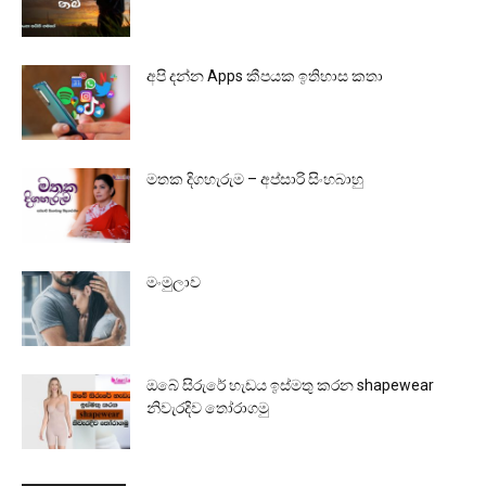
අපි දන්න Apps කීපයක ඉතිහාස කතා
මතක දිගහැරුම – අප්සාරි සිංහබාහු
මංමුලාව
ඔබේ සිරුරේ හැඩය ඉස්මතු කරන shapewear
නිවැරදිව තෝරාගමු