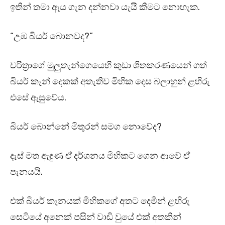
ඉතින් තමා ඇය ගැන දන්නවා යැයී කීමට නොහැක.
“උඹ බියර් බොනවද?”
චරිත්‍රාගේ මුලුතැන්ගෙයෙහි කුඩා ශිතකරණයෙන් ගත්
බියර් කෑන් දෙකක් අතැතිව මිහික දෙස බලාහුන් ළහිරු
එසේ ඇසුවේය.
බියර් බොන්නේ මිතුරන් සමග නොවේද?
දැස් මත ඇඳුණ ඒ දර්ශනය මිහිකට ගෙන ආවේ ඒ
පැනයයි.
එක් බියර් කෑනයක් මිහිකගේ අතට දෙමින් ළහිරු
සෙටියේ අනෙක් පසින් වාඩි වුයේ එක් අතකින්