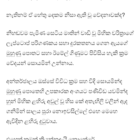
නැතිනම් ඒ හේතු දෙකම නිසා ඇති වූ වේදනාවක්ද?
නිහඬවම පැමිණ සෙටිය මාතින් වාඩි වූ මිහික චරිත්‍රාගේ
ලැප්ටොප් පරිගණකය සහා දුරකතනය ගෙන ඇයගේ
මුහුණු පොතට සහා ඊමේල් ගිණුමට පිවිසිය හැකි ක්‍රම
වේදයන් සොයමින් උන්නාය.
අන්තර්ජාලය ඔස්සේ විවිධ ක්‍රම සහ විදි සොයමින්ද
මුහුණු පොතෙහි උපකාරක අංශයට පණිවිඩ යවමින්ද
හුන් මිහික ළහිරු අවුල් වූ හිස කේ අතැඟිලි වලින් ඇද
ගනිමින් සාලය පුරා නොඉවසිල්ලේ එහෙ මෙහෙ
ඇවිදින ළහිරු දුටුවාය.
එහෙත් කුමක් කියන්නදැයි නොතේරේ.