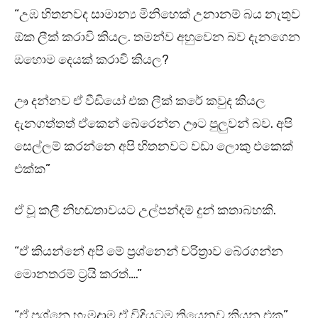
“උඹ හිතනවද සාමාන්‍ය මිනිහෙක් උනානම් බය නැතුව
ඕක ලීක් කරාවි කියල. තමන්ව අහුවෙන බව දැනගෙන
ඔහොම දෙයක් කරාවි කියල?
ඌ දන්නව ඒ වීඩියෝ එක ලීක් කරේ කවුද කියල
දැනගත්තත් ඒකෙන් බේරෙන්න ඌට පුලුවන් බව. අපි
සෙල්ලම් කරන්නෙ අපි හිතනවට වඩා ලොකු එකෙක්
එක්ක”
ඒ වූ කලී නිහඬතාවයට උල්පන්දම් දුන් කතාබහකි.
“ඒ කියන්නේ අපි මේ ප්‍රශ්නෙන් චරිත්‍රාව බේරගන්න
මොනතරම් ට්‍රයි කරත්….”
“ඒ ප්‍රශ්නෙ හැමදාම ඒ විදියටම තියෙනව කියන එක”