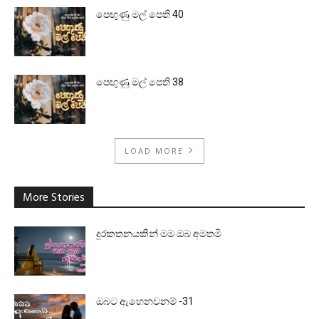
පෙඟුණු මල් පෙති 40
පෙඟුණු මල් පෙති 38
LOAD MORE
More Stories
දුරකතනයකින් මම ඔබ අමතමි
ඔබට ඇහෙනවනම් -31