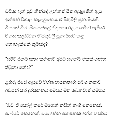
චරිත්‍රා දැන් සුව නින්දේ උන්නත් සිත ඇතුළතින් ඇය
ඉන්නේ විශාල කැළඹුමකය. ඒ සිතුවිලි සුනාමියකි.
විටෙන් විටා සිත පත්ලේ හිඳ මහා රළ නගමින් පැමිණ
මනස කලඹවන ඒ සිතුවිලි සුනාමියට කළ
නොහැක්කේ කුමක්ද?
“සර්ට් එකට කතා කරානම් අපිට සපෝට් එකක් ගන්න
තිබුනා නේද?”
ළහිරු එසේ ඇසුවේ මිහික නයනතාරා සමග කතාව
අවසන් කර දුරකතනය මේසය මත තබනවාත් සමගය.
“ඔව්. ඒ කෝල් කරේ මගෙන් කසින් නංගි කෙනෙක්.
ලෝයර් කෙනෙක්. එයා දන්න කෙනෙක් ඉන්නව සර්ට්