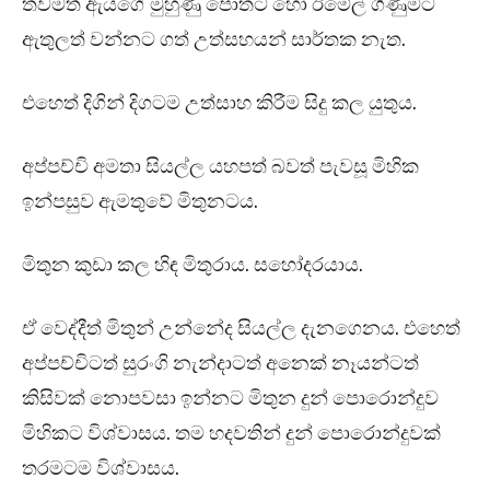
තවමත් ඇයගේ මුහුණු පොතට හෝ ඊමේල් ගිණුමට
ඇතුලත් වන්නට ගත් උත්සහයන් සාර්තක නැත.
එහෙත් දිගින් දිගටම උත්සාහ කිරීම සිදු කල යුතුය.
අප්පච්චි අමතා සියල්ල යහපත් බවත් පැවසූ මිහික
ඉන්පසුව ඇමතුවේ මිතුනටය.
මිතුන කුඩා කල හිඳ මිතුරාය. සහෝදරයාය.
ඒ වෙද්දීත් මිතුන් උන්නේද සියල්ල දැනගෙනය. එහෙත්
අප්පච්චිටත් සුරංගි නැන්දාටත් අනෙක් නෑයන්ටත්
කිසිවක් නොපවසා ඉන්නට මිතුන දුන් පොරොන්දුව
මිහිකට විශ්වාසය. තම හදවතින් දුන් පොරොන්දුවක්
තරමටම විශ්වාසය.