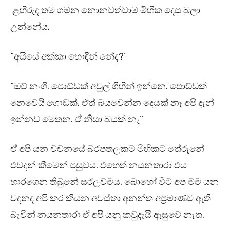
ළහිරුද තම ගමන නොනවත්වාම මිහික දෙස බලා
උන්නේය.
“අයියේ අක්කා හොඳින් නේද?’
“ඔව් නංගි. පොඩ්ඩක් අවුල් ගිහින් ඉන්නෙ. පොඩ්ඩක්
නෙවෙයි ගොඩක්. ඒත් බයවෙන්න දෙයක් නෑ අපි දැන්
ඉන්නව මෙතන. ඒ නිසා බයක් නෑ”
ඒ අපි යන වචනයේ බරපතලකම මිහිකට තේරුනේ
එවදන් කීමෙන් පසුවය. එහෙත් නයනතාරා එය
භාරගෙන තිබුනේ සරලවමය. බොහෝ විට අප මම යන
වදනද අපි කර කියන අවස්තා අනන්ත අප්‍රමාණව ඇති
බැවින් නයනතාරා ඒ අපි යනු කවුදැයි ඇසුවේ නැත.