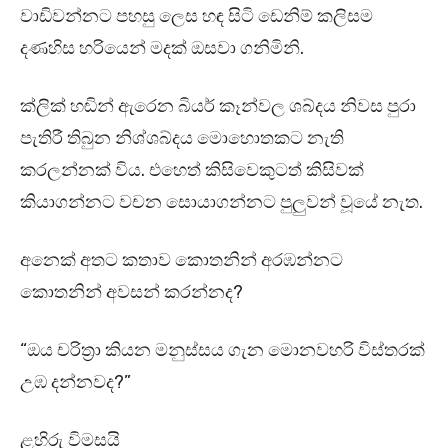
වාඩිවන්නට පහසු ලෙස හඳ සිටි ඩෙනිම් කලිසම
දණහිස හරියෙන් මදක් ඔසවා ගනිමිනි.
ක්ලික් හඬින් ඇරෙන බියර් කෑන්වල ශබ්දය නිවස පුරා
පැතිරී තිබුන නිශ්ශබ්දය මොහොතකට නැති
කරලන්නක් විය. එහෙත් කිසිවෙකුටත් කිසිවක්
කියාගන්නට වචන සොයාගන්නට පුලුවන් වූයේ නැත.
අනෙක් අතට කතාව කොතනින් අරඹන්නට
කොතනින් අවසන් කරන්නද?
“ඔය චරිත්‍රා කියන මනුස්සය ගැන මොනවහරි විස්තරක්
උඹ දන්නවද?”
ළහිරු විමසයි