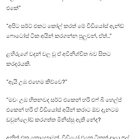
එකේ”
“අපිට සර්ට් එකට කෝල් කරත් මේ වීඩියෝස් ඇන්ඩ්
ෆොටෝස් ටික අයින් කරගන්න පුලුවන්, ඒත්…”
ළහිරුගේ වදන් වල වූ ඒ අවිනිශ්චිත බව සිතට
කරදරයකි.
“ඇයි උඹ එහෙම කිව්වෙ?”
“මචං උඹ හිතනවද සර්ට් එකෙන් හරි එෆ් බී හෙල්ප්
එකෙන් හරි ඒ වීඩියෝස් අයින් කරාට ඕව දැනටම
ඩවුන්ලෝඩ් කරගත්ත මිනිස්සු ඇති නේද?
අනිත් එක කොහොමත් වීඩියෝ එකෙ ටිකක් දාලා ෆුල්