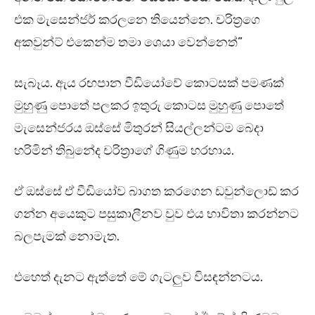
එක මැසෙන්ජර් කරලනෙ තියෙන්නෙ. චරිත්‍රගෙ
අකවුන්ට් එකෙන්ම තමා ශෙයා වෙන්නෙත්”
සැබෑය. ඇය රඟපාන වීඩියෝවේ කොටසක් පමණක්
මුහුණු පොතේ පලකර ඉතුරු කොටස මුහුණු පොතේ
මැසෙන්ජරය ඔස්සේ මිතුරන් සියල්ලන්ටම බෙදා
හරිමින් තිබුනේද චරිත්‍රාගේ ගිණුම හරහාය.
ඒ ඔස්සේ ඒ වීඩියෝව බාගත කරගෙන ඩවුන්ලොඩ් කර
ගන්න අයෙකුට පසුකාලීනව වුව එය භාවිතා කරන්නට
බලපැමක් නොමැත.
එහෙත් දැනට ඇත්තේ මේ ගැටලුව විසඳන්නටය.