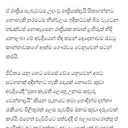
ඒ රාත්‍රිය සැබෑවටම උදා වූ රාත්‍රියක්දැයි සිතාගන්නට
නොහැකි තරමටම නිශ්චලය. ඉඳිකට්ටක් බිම වැටෙන
හඬක්වත් නොඇසෙන රාත්‍රියක තමාත් ළහිරුත් නිදි
නොලබා මේ අවදියෙන් හිඳ තමන් දෙදෙනාවම රැවටූ
කාන්තාවකගේ ආත්ම ගෞරවය වෙනුවෙන් සටන්
කරයි.
ජීවිතය යනු හෙට මෙසේ වේය යනුවෙන් අපට
සටහනක් අඳින්නට හැකි දෙයක් නොවේ. කුඩා
අවදියේදී “පුතා කැමති ලොකු උනාම කවුරු
වෙන්නදැයි” කියන පැනයට තමා හොඳින්ම දන්නා
රැකියාව පිලිතුරක් ලෙස පැවසීම ඕනම කුඩා දරුවෙක්
කරයි. එහෙත් වැඩිවියට පත්වද්දී ඒ බලාපොරොත්තු ඒ