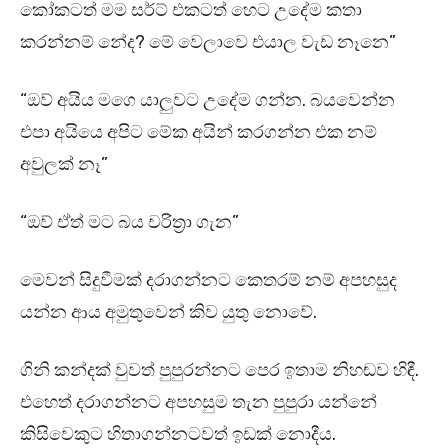
කෝකටත් මම සර්ට් එකටත් හෙට උදේම කතා
කරන්නම් නේද? මේ වෙලාවෙ එයාල වැඩ නෑනෙ”
“ඔව් අයිය මගෙ යාලුවට උදේම ගන්න. බයවෙන්න
එපා අයියෙ අපිට මේක අයින් කරගන්න එක නම්
අවුලක් නෑ”
“ඔව් ඒත් මට බය චරිත්‍රා ගැන”
මෙවන් සිදුවීමක් දරාගන්නට කෙතරම් නම් අපහසුද
යන්න ආය අමුතුවෙන් කිව යුතු නොවේ.
ගිනි කන්දක් වුවත් පුපුරන්නට පෙර ඉතාම නිහඬව හිඳී.
එහෙත් දරාගන්නට අපහසුම තැන පුපුරා යන්නේ
කිසිවෙකුට හිතාගන්නටවත් ඉඩක් නොදීය.