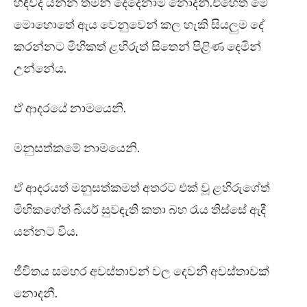
හිඳීවද යන්න තමන් දෙදෙනාම නොදනී.එහෙත් මේ
මොහොතේ ඇය වෙනුවෙන් කල හැකි සියලුම දේ
කරන්නට මිහිකත් ළහිරුත් සිතෙන් පිළිණ දෙමින්
උන්නේය.
ඒ ආදරයේ නාමයෙනි.
මනුසත්කමේ නාමයෙනි.
ඒ ආදරයත් මනුසත්කමත් අතරට එක් වූ ළහිරුගේත්
මිහිකගේත් බියර් සුවඳැති කතා බහ රැය තිස්සේ ඇදී
යන්නට විය.
ජීවිතය සමහර අවස්තාවන් වල දෙවනි අවස්තාවක්
නොදනී.