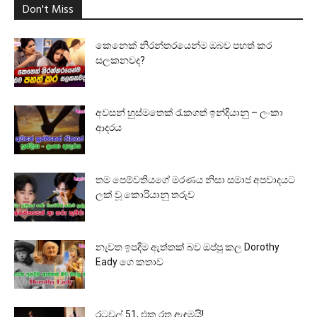
Don't Miss
කෙනෙක් නිරන්තරයෙන්ම ඔබව පහත් කර
සලකනවද?
අවසන් හුස්මතෙක් රැකගත් ඉන්දියානු – ලංකා
ආදරය
තම පෙම්වතියගේ මරණය නිසා සමාජ අපවාදයට
ලක් වූ කොරියානු තරුව
නැවත ඉපදීම ඇත්තක් බව ඔප්පු කල Dorothy
Eady ගෙ කතාව
රටවල් 51, එක රතු ඇඳුමයි!