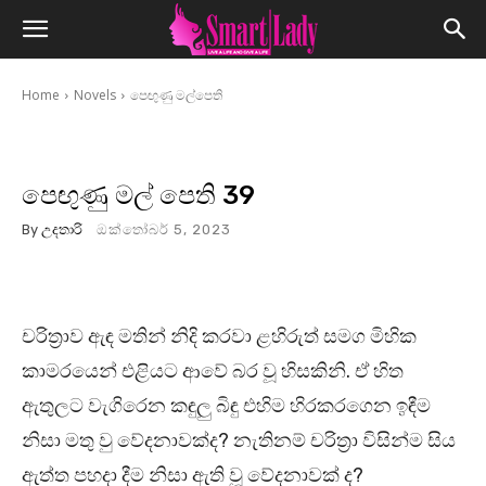
Home
Novels
පෙඟුණු මල්පෙති
පෙඟුණු මල් පෙති 39
By
උදතාරි
ඔක්තෝබර් 5, 2023
චරිත්‍රාව ඇඳ මතින් නිදි කරවා ළහිරුත් සමග මිහික
කාමරයෙන් එළියට ආවේ බර වූ හිසකිනි. ඒ හිත
ඇතුලට වැගිරෙන කඳුලු බිඳු එහිම හිරකරගෙන ඉඳීම
නිසා මතු වු වේදනාවක්ද? නැතිනම් චරිත්‍රා විසින්ම සිය
ඇත්ත පහදා දීම නිසා ඇති වූ වේදනාවක් ද?