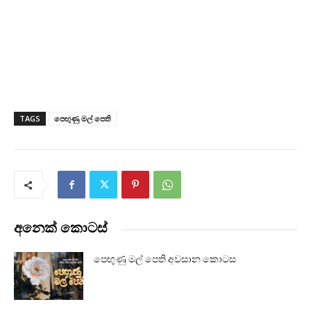
TAGS
පෙඟුණු මල් පෙති
අනෙක් කොටස්
පෙඟුණු මල් පෙති අවසාන කොටස