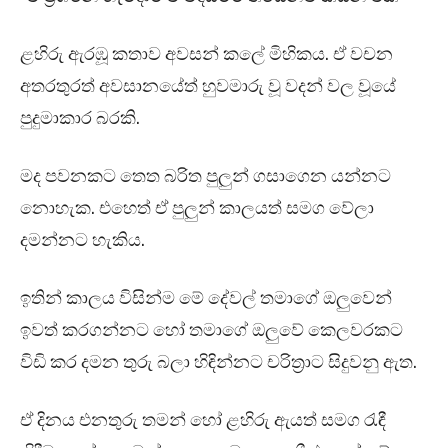
ළහිරු ඇරඹූ කතාව අවසන් කලේ මිහිකය. ඒ වචන
අතරතුරත් අවසානයේත් හුවමාරු වූ වදන් වල වූයේ
පුදුමාකාර බරකි.
මද පවනකට තෙත බරිත පුලුන් ගසාගෙන යන්නට
නොහැක. එහෙත් ඒ පුලුන් කාලයත් සමග වේලා
දමන්නට හැකිය.
ඉතින් කාලය විසින්ම මේ දේවල් තමාගේ ඔලුවෙන්
ඉවත් කරගන්නට හෝ තමාගේ ඔලුවේ කෙලවරකට
විඩි කර දමන තුරු බලා හිඳින්නට චරිත්‍රාට සිදුවනු ඇත.
ඒ දිනය එනතුරු තමන් හෝ ළහිරු ඇයත් සමග රැඳී