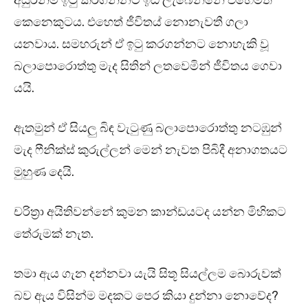
අයුරින්ම ඉටු කරගන්නට ඉඩ ලැබෙන්නේ එහෙමත්
කෙනෙකුටය. එහෙත් ජීවිතය් නොනැවතී ගලා
යනවාය. සමහරුන් ඒ ඉටු කරගන්නට නොහැකි වූ
බලාපොරොත්තු මැද සිතින් ලතවෙමින් ජීවිතය ගෙවා
යයි.
ඇතමුන් ඒ සියලු බිඳ වැටුණු බලාපොරොත්තු නටඹුන්
මැද ෆීනික්ස් කුරුල්ලන් මෙන් නැවත පිබිදී අනාගතයට
මුහුණ දෙයි.
චරිත්‍රා අයිතිවන්නේ කුමන කාන්ඩයටද යන්න මිහිකට
තේරුමක් නැත.
තමා ඇය ගැන දන්නවා යැයි සිතූ සියල්ලම බොරුවක්
බව ඇය විසින්ම මදකට පෙර කියා දුන්නා නොවේද?