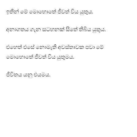
ඉතින් මේ මොහොතේ ජීවත් විය යුතුය.
අනාගතය ගැන සටහනක් සිතේ තිබිය යුතුය.
එහෙත් එසේ නොමැති අවස්තාවක පවා මේ
මොහොතේ ජීවත් විය යුතුමය.
ජීවිතය යනු එයමය.