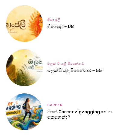
ගීතාංජලී
ගීතාංජලී – 08
මලක් වී යළි පිපෙන්නම්
මලක් වී යළි පිපෙන්නම් – 55
CAREER
ඔයත් Career zigzagging කරන
කෙනෙක්ද?