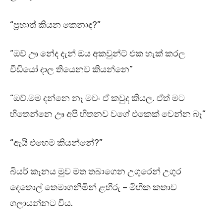
“ප්‍රභාත් කියන කෙනාද?”
“ඔව් ඌ නේද දැන් ඔය අකවුන්ට් එක හැක් කරල
වීඩියෝ දාල තියෙනව කියන්නෙ”
“ඔව්.මම දන්නෙ නෑ මචං ඒ කවුද කියල. ඒත් මට
හිතෙන්නෙ ඌ අපි හිතනව වගේ එකෙක් වෙන්න බෑ”
“ඇයි එහෙම කියන්නේ?”
බියර් කෑනය මුව මත තබාගෙන උගුරෙන් උගුර
දෙතොල් තෙමාගනිමින් ළහිරු – මිහික කතාව
ගලායන්නට විය.