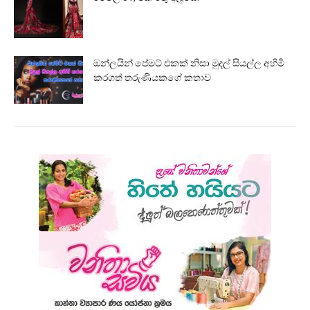
ඔන්ලයින් පේමට් එකක් නිසා මුදල් සියල්ල අහිමි
කරගත් තරුණියකගේ කතාව