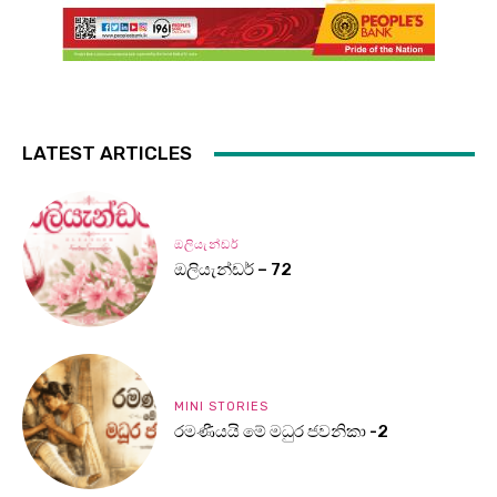
LATEST ARTICLES
ඔලියැන්ඩර්
ඔලියැන්ඩර් – 72
MINI STORIES
රමණීයයි මේ මධුර ජවනිකා -2