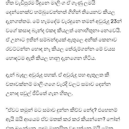
හිත වැඩිපුරම රිදුනෙ මාලිංග ඒ ගෑණු ලමයි
දෙන්නෙක්ව හම්බුවෙන්නත් ගිහින් තියෙනව කියල
දැනගත්තම. මේ හැමදේම වැරදුනෙ තමන් අවුරුදු 23න්
වගේ කසාද බැන්ද එකද කියලත් නොහිතුනා නෙවෙයි.
ඒ උනාට ඉතින් සම්බන්දයක් ඇතුලෙ අනික් කෙනාව
රවට්ටන්න හොඳ නෑ කියල තේරුම්ගන්න මේ වයස
හොඳටම ඇති කියල භානු දැනගෙන හිටිය.
දැන් බැඳල අවුරුදු පහක්. ඒ අවුරුදු පහ ඇතුලත කී
වතාවක්නම් මාලිංගගෙ වැරදි වලට සමාව දෙන්න
උනාද පවුල් ජීවිතේ ගැන හිතල.
“ඒවට තමුන් මට සමාව දුන්න කිව්ව නේද? එහෙනම්
ඇයි ඕයි ආයෙම ඒව මතක් කර කර කියන්නෙ? ෆෝන්
එක බලන්නෙ. පුදුම මානසික වදයක්නෙ ඕයි මේක.