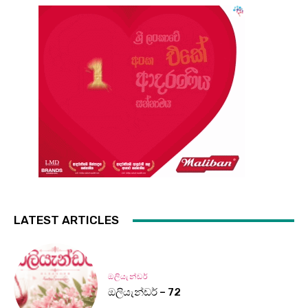
LATEST ARTICLES
ඔලියැන්ඩර්
ඔලියැන්ඩර් – 72