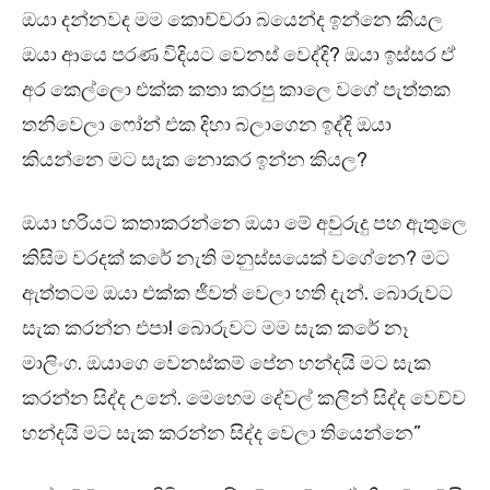
ඔයා දන්නවද මම කොච්චරා බයෙන්ද ඉන්නෙ කියල
ඔයා ආයෙ පරණ විදියට වෙනස් වෙද්දි? ඔයා ඉස්සර ඒ
අර කෙල්ලො එක්ක කතා කරපු කාලෙ වගේ පැත්තක
තනිවෙලා ෆෝන් එක දිහා බලාගෙන ඉද්දි ඔයා
කියන්නෙ මට සැක නොකර ඉන්න කියල?
ඔයා හරියට කතාකරන්නෙ ඔයා මේ අවුරුදු පහ ඇතුලෙ
කිසිම වරදක් කරේ නැති මනුස්සයෙක් වගේනෙ? මට
ඇත්තටම ඔයා එක්ක ජීවත් වෙලා හති දැන්. බොරුවට
සැක කරන්න එපා! බොරුවට මම සැක කරේ නෑ
මාලිංග. ඔයාගෙ වෙනස්කම් පේන හන්දයි මට සැක
කරන්න සිද්ද උනේ. මෙහෙම දේවල් කලින් සිද්ද වෙච්ච
හන්දයි මට සැක කරන්න සිද්ද වෙලා තියෙන්නෙ”