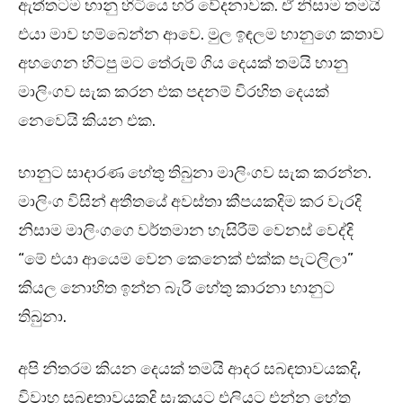
ඇත්තටම භානු හිටියෙ හරි වේදනාවක. ඒ නිසාම තමයි
එයා මාව හම්බෙන්න ආවෙ. මුල ඉඳලම භානුගෙ කතාව
අහගෙන හිටපු මට තේරුම් ගිය දෙයක් තමයි භානු
මාලිංගව සැක කරන එක පදනම් විරහිත දෙයක්
නෙවෙයි කියන එක.
භානුට සාදාරණ හේතු තිබුනා මාලිංගව සැක කරන්න.
මාලිංග විසින් අතීතයේ අවස්තා කීපයකදිම කර වැරදි
නිසාම මාලිංගගෙ වර්තමාන හැසිරීම් වෙනස් වෙද්දි
“මේ එයා ආයෙම වෙන කෙනෙක් එක්ක පැටලිලා”
කියල නොහිත ඉන්න බැරි හේතු කාරනා භානුට
තිබුනා.
අපි නිතරම කියන දෙයක් තමයි ආදර සබඳතාවයකදි,
විවාහ සබඳතාවයකදි සැකයට එලියට එන්න හේතු