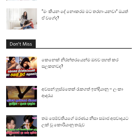
“මං කියන දේ නොකරම මට තරහා යනවා” ඔයත්
ඒ වගේද?
Don't Miss
කෙනෙක් නිරන්තරයෙන්ම ඔබව පහත් කර
සලකනවද?
අවසන් හුස්මතෙක් රැකගත් ඉන්දියානු – ලංකා
ආදරය
තම පෙම්වතියගේ මරණය නිසා සමාජ අපවාදයට
ලක් වූ කොරියානු තරුව