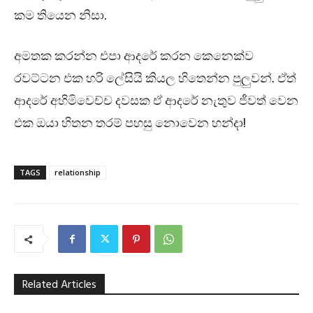
කම තියෙන නිසා.
අමතක කරන්න එපා ආදරේ කරන කෙනෙක්ව
රවට්ටන එක හරි ලේසියි කියල හිතෙන්න පුලුවන්. ඒත්
ආදරේ අහිමිවෙච්ච දවසක ඒ ආදරේ නැතුව ජීවත් වෙන
එක ඔයා හිතන තරම් පහසු නොවෙන හන්දා!
TAGS
relationship
Related Articles