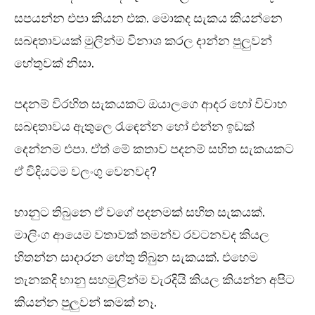
සපයන්න එපා කියන එක. මොකද සැකය කියන්නෙ
සබඳතාවයක් මුලින්ම විනාශ කරල දාන්න පුලුවන්
හේතුවක් නිසා.
පදනම් විරහිත සැකයකට ඔයාලගෙ ආදර හෝ විවාහ
සබඳතාවය ඇතුලෙ රැඳෙන්න හෝ එන්න ඉඩක්
දෙන්නම එපා. ඒත් මේ කතාව පදනම් සහිත සැකයකට
ඒ විදියටම වලංගු වෙනවද?
භානුට තිබුනෙ ඒ වගේ පදනමක් සහිත සැකයක්.
මාලිංග ආයෙම වතාවක් තමන්ව රවටනවද කියල
හිතන්න සාදාරන හේතු තිබුන සැකයක්. එහෙම
තැනකදි භානු සහමුලින්ම වැරදියි කියල කියන්න අපිට
කියන්න පුලුවන් කමක් නෑ.