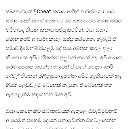
සබඳතාවයකදි Cheat කරාම අනික් පාර්ශ්වය ඔයාට
සමාව දෙන්නෙ ඒ කෙනාට මේ සබඳතාවය මොනතරම්
වටිනවද කියන කතාව ඔප්පු කරමින්. එයා ඔයාට
මොනතරම් ආදරේද කියල ඔප්පු කරගෙන. හැබැයි ඒ
සමාව දීමෙන්ම සියලුම දේ එයා අමතක කරල දාලා
කියන එක අපිට හිතන්න පුලුවන් කමක් නෑ. අපි මොන
තරම් අමතක කරන්න හැදුවත් ඒ වගේ වේදනාකාරී
දේවල් හිතෙන් මුලිනුපුටා දමන්න අපිට හැකියාවක් නෑ.
හිතේ ලෙඩවලට බෙහෙත් නෑනෙ. ඒ බෙහෙත් හිත
ඇතුලෙන්ම හදාගන්න ඕන අපි.
ඔයා කෙනෙක්ව සබඳතාවයක් ඇතුලෙ රැවැට්ටුවනම්
ආයෙමත් එහෙම දෙයක් නොවෙන්න වගබලාගන්න