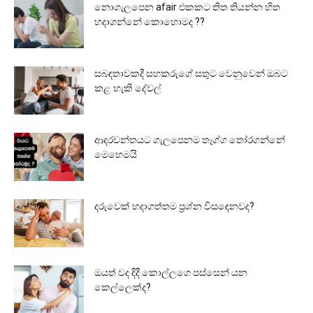
නොගැලපෙන afair එකකට තිත තියන්න හිත
හදාගන්නේ කොහොමද ??
සබඳතාවකදී සහකරුගේ සතුට වෙනුවෙන් ඔබට
කළ හැකි දේවල්
ආදරවන්තයට ගැලපෙනම තෑග්ග තෝරගන්නේ
මෙහෙමයි
දරුවෙක් හදාගත්තම ප්‍රශ්න විසඳෙනවද?
ඔයත් වද දිදී කොල්ලගෙ පස්සෙන් යන
කෙල්ලෙක්ද?