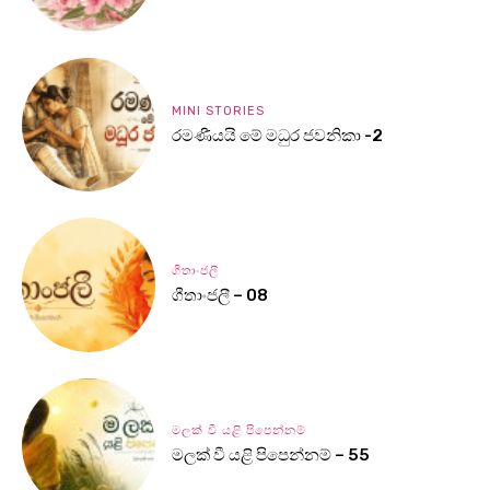
MINI STORIES
රමණීයයි මේ මධුර ජවනිකා -2
ගීතාංජලී
ගීතාංජලී – 08
මලක් වී යළි පිපෙන්නම්
මලක් වී යළි පිපෙන්නම් – 55