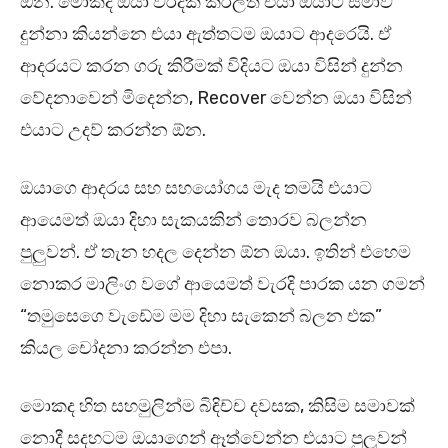
ඕන. මොකද ඔයා වරදක් කරලත් එයා ඔයාට සමාව
දුන්නා කියන්නෙ එයා ඇත්තටම ඔයාට ආදරෙයි. ඒ
ආදරයට කරන ගරු කිරීමක් විදියට ඔයා විසින් දුන්න
වේදනාවෙන් මිදෙන්න, Recover වෙන්න ඔයා විසින්
එයාට උදව් කරන්න ඕන.
ඔයාගෙ ආදරය සහ සහයෝගය මැද තමයි එයාට
ආයෙමත් ඔයා දිහා සැකයකින් තොරව බලන්න
පුලුවන්. ඒ තැන හදල දෙන්න ඕන ඔයා. ඉතින් එහෙම
නොකර මාලිංග වගේ ආයෙමත් වැරදි පාරක යන ගමන්
“තමුසෙගෙ වැඩේම මම දිහා සැකෙන් බලන එක”
කියල චෝදනා කරන්න එපා.
මොකද හිත සහමුලින්ම බිඳිච්ච දවසක, කිසිම සමාවක්
නොදී සදහටම ඔයාගෙන් ඈත්වෙන්න එයාට පුලුවන්