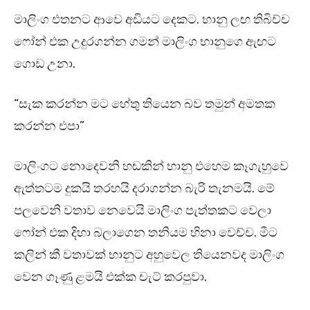
මාලිංග එතනට ආවෙ අඩියට දෙකට. භානු ලඟ තිබිච්ච
ෆෝන් එක උදුරගන්න ගමන් මාලිංග භානුගෙ ඇඟට
ගොඩ උනා.
“සැක කරන්න මට හේතු තියෙන බව තමුන් අමතක
කරන්න එපා”
මාලිංගට නොදෙවනි හඬකින් භානු එහෙම කෑගැහුවෙ
ඇත්තටම දුකයි තරහයි දරාගන්න බැරි තැනමයි. මේ
පලවෙනි වතාව නෙවෙයි මාලිංග පැත්තකට වෙලා
ෆෝන් එක දිහා බලාගෙන තනියම හිනා වෙච්ච. මීට
කලින් කී වතාවක් භානුට අහුවෙල තියෙනවද මාලිංග
වෙන ගෑණු ළමයි එක්ක චැට් කරපුවා.