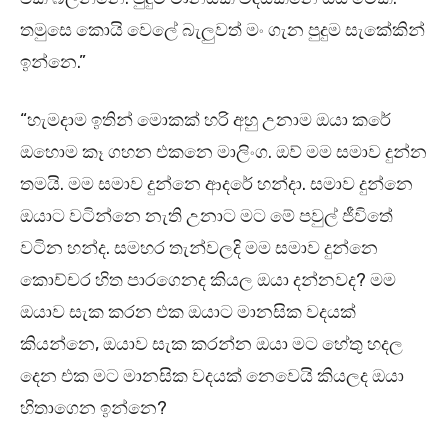
තමුසෙ කොයි වෙලේ බැලුවත් මං ගැන පුදුම සැකේකින්
ඉන්නෙ.”
“හැමදාම ඉතින් මොකක් හරි අහු උනාම ඔයා කරේ
ඔහොම කෑ ගහන එකනෙ මාලිංග. ඔව් මම සමාව දුන්න
තමයි. මම සමාව දුන්නෙ ආදරේ හන්දා. සමාව දුන්නෙ
ඔයාට වටින්නෙ නැති උනාට මට මේ පවුල් ජීවිතේ
වටින හන්ද. සමහර තැන්වලදි මම සමාව දුන්නෙ
කොච්චර හිත පාරගෙනද කියල ඔයා දන්නවද? මම
ඔයාව සැක කරන එක ඔයාට මානසික වදයක්
කියන්නෙ, ඔයාව සැක කරන්න ඔයා මට හේතු හදල
දෙන එක මට මානසික වදයක් නෙවෙයි කියලද ඔයා
හිතාගෙන ඉන්නෙ?