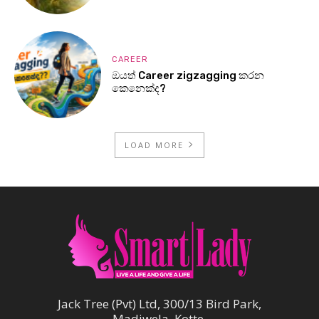
CAREER
ඔයත් Career zigzagging කරන
කෙනෙක්ද?
LOAD MORE
Jack Tree (Pvt) Ltd, 300/13 Bird Park,
Madiwela, Kotte.