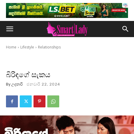
Home
Lifestyle
Relationships
බිරිඳගේ සැකය
By
උදතාරි
ජනවාරි 22, 2024