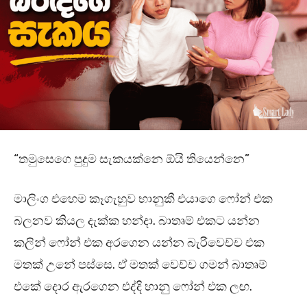
“තමුසෙගෙ පුදුම සැකයක්නෙ ඕයි තියෙන්නෙ”
මාලිංග එහෙම කෑගැහුව භානුකී එයාගෙ ෆෝන් එක
බලනව කියල දැක්ක හන්දා. බාතෘම් එකට යන්න
කලින් ෆෝන් එක අරගෙන යන්න බැරිවෙච්ච එක
මතක් උනේ පස්සෙ. ඒ මතක් වෙච්ච ගමන් බාතෘම්
එකේ දොර ඇරගෙන එද්දි භානු ෆෝන් එක ලඟ.