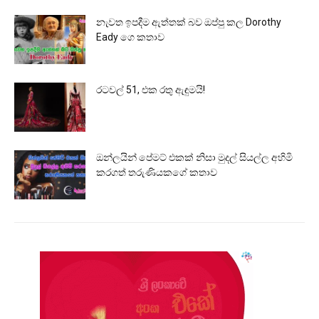
නැවත ඉපදීම ඇත්තක් බව ඔප්පු කල Dorothy
Eady ගෙ කතාව
රටවල් 51, එක රතු ඇඳුමයි!
ඔන්ලයින් පේමට් එකක් නිසා මුදල් සියල්ල අහිමි
කරගත් තරුණියකගේ කතාව