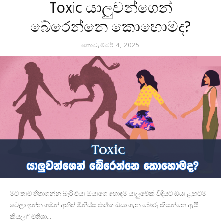
Toxic යාලුවන්ගෙන්
බේරෙන්නෙ කොහොමද?
නොවැම්බර් 4, 2025
මට තාම හිතාගන්න බැරි එයා ඔයාගෙ හොඳම යාලුවෙක් විදියට ඔයා ළඟටම
වෙලා ඉන්න ගමන් අනිත් මිනිස්සු එක්ක ඔයා ගැන බොරු කියන්නෙ ඇයි
කියලා” මතිශා...