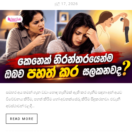
ජූලි 17, 2026
සමහර අය තමන් ගැන වඩා හොඳ හැඟීමක් ඇති කර ගැනීම සඳහා අන් අයව
විවේචනය කිරීම, පහත් කිරීම හෝ අවතක්සේරු කිරීම සිදුකරනවා. එවැනි
අවස්ථාවන් වලදී...
READ MORE