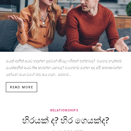
ඔයත් අනිත් අයව හදන්න පුළුවන් කියලා හිතන් ඉන්නවද? එහෙම නැත්තම්
ඔයත්අනිත් අයව Fix කරන්න යනවද? එහෙනම් ඔන්න අද අපි කතාකරන්න
යන්නෙ ඔයා වගේ තව අය ගැන. සමහර...
READ MORE
RELATIONSHIPS
හිරයක් ද? හිර ගෙයක්ද?