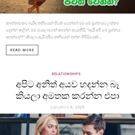
කාන්තාවකට බැරිද තනියෙන් ජීවත් වෙන්න? මම මේ ප්‍රශ්නයට උත්තර
දෙන්න කලින්, මම ඔයාලාගෙන් අහන්න කැමතියි, "ඇයි අපි මේ ප්‍රශ්නය
අහන්නේ?" කියලා. ඇයි අපිට තනියෙන් ඉන්න පිරිමියෙක්...
READ MORE
RELATIONSHIPS
අපිට අනිත් අයව හදන්න බෑ
කියලා අමතක කරන්න එපා
ඔක්තෝබර් 6, 2025