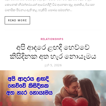
කෙනෙක් නිරන්තරයෙන් ආවේගශීලී වීම අනෙකා තුළ ආතතිය, බිය සහ
මානසික පීඩනය ඇති කළ හැකියි. සෞඛ්‍ය සම්පන්න...
READ MORE
RELATIONSHIPS
අපි ආදරෙ ළඟදි හෙව්වේ
කිසිදිනක අත හැර නොයෑමය
ජූනි 5, 2026