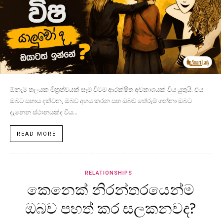
ඕනෑම තලයක මිත්‍රත්වයක් සෑම විටම ආරක්ෂිත අවකාශයක් විය යුතුයි. එය
ඔබට සහාය දක්වන, ඔබව අගය කරන සහ ඔබව තේරුම් ගන්නා ඔබට
දැනෙන ස්ථානයක්ද විය...
READ MORE
RELATIONSHIPS
කෙනෙක් නිරන්තරයෙන්ම
ඔබව පහත් කර සලකනවද?