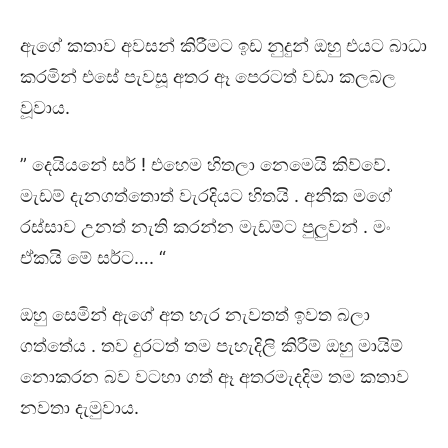
ඇගේ කතාව අවසන් කිරීමට ඉඩ නුදුන් ඔහු එයට බාධා
කරමින් එසේ පැවසූ අතර ඈ පෙරටත් වඩා කලබල
වූවාය.
” දෙයියනේ සර් ! එහෙම හිතලා නෙමෙයි කිව්වේ.
මැඩම් දැනගත්තොත් වැරදියට හිතයි . අනික මගේ
රස්සාව උනත් නැති කරන්න මැඩම්ට පුලුවන් . මං
ඒකයි මේ සර්ට…. “
ඔහු සෙමින් ඇගේ අත හැර නැවතත් ඉවත බලා
ගත්තේය . තව දුරටත් තම පැහැදිලි කිරීම් ඔහු මායිම්
නොකරන බව වටහා ගත් ඈ අතරමැදදිම තම කතාව
නවතා දැමුවාය.