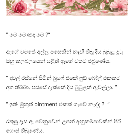
” මේ මොකද මේ ?”
ඇගේ වමතේ අල්ල පසෙකින් නැඟී තිබූ දිය බුබුළ දුටු
ඔහු කලබලයෙන් යළිත් ඇගේ වතට එබුණේය.
” දවල් රස්නේ පිටින් බුෆේ එකේ ෆුඩ් බෝල් එකකට
අත තිබ්බා. පස්සේ දැක්කේ දිය බුබුළක් ඇවිල්ලා. “
” ඉතිං මුකුත් ointment එකක් ගෑවේ නැද්ද ? “
රකුසු දෑස ඈ වෙනුවෙන් උපන් අනුකම්පාවකින් පිරී
ගොස් තිබුණේය.