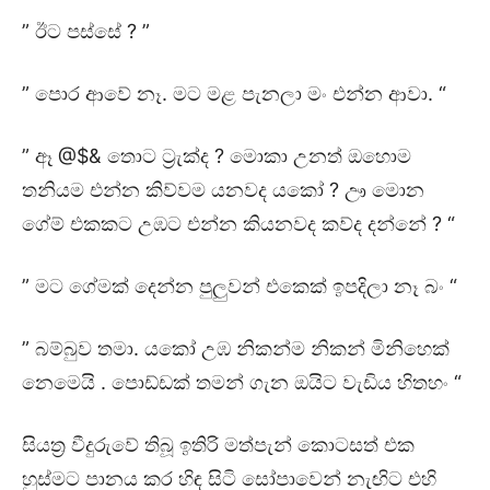
” ඊට පස්සේ ? ”
” පොර ආවේ නෑ. මට මළ පැනලා මං එන්න ආවා. “
” ඈ @$& තොට ට්‍රැක්ද ? මොකා උනත් ඔහොම
තනියම එන්න කිව්වම යනවද යකෝ ? ඌ මොන
ගේම් එකකට උඹට එන්න කියනවද කව්ද දන්නේ ? “
” මට ගේමක් දෙන්න පුලුවන් එකෙක් ඉපදිලා නෑ බං “
” බම්බුව තමා. යකෝ උඹ නිකන්ම නිකන් මිනිහෙක්
නෙමෙයි . පොඩ්ඩක් තමන් ගැන ඔයිට වැඩිය හිතහං “
සියත්‍ර වීදුරුවේ තිබූ ඉතිරි මත්පැන් කොටසත් එක
හුස්මට පානය කර හිඳ සිටි සෝපාවෙන් නැඟිට එහි