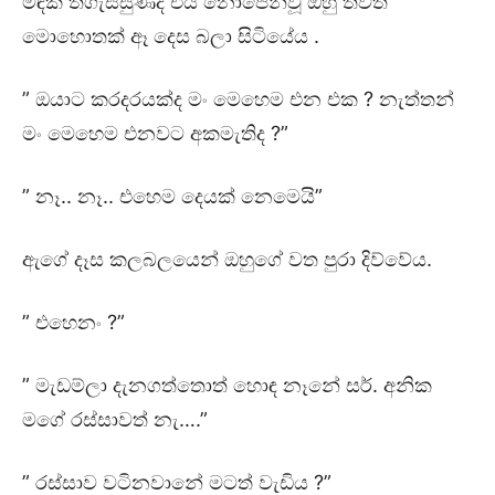
මඳක් තිගැස්සුණද එය නොපෙන්වූ ඔහු තවත්
මොහොතක් ඈ දෙස බලා සිටියේය .
” ඔයාට කරදරයක්ද මං මෙහෙම එන එක ? නැත්තන්
මං මෙහෙම එනවට අකමැතිද ?”
” නෑ.. නෑ.. එහෙම දෙයක් නෙමෙයි”
ඇගේ දෑස කලබලයෙන් ඔහුගේ වත පුරා දිව්වේය.
” එහෙනං ?”
” මැඩම්ලා දැනගත්තොත් හොඳ නෑනේ සර්. අනික
මගේ රස්සාවත් නැ….”
” රස්සාව වටිනවානේ මටත් වැඩිය ?”