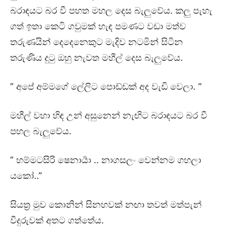
බරාඳයට බර වී පහත මහල දෙස බැලුවේය. කලු පැහැ
ගත් ඉතා කෙටි ගවුමක් හැඳ පමණට වඩා මත්ව
තරුණයින් දෙදෙනෙකුට මැදිව නටමින් සිටින
තරුණිය දුටු ඔහු නැවත මහීල් දෙස බැලුවේය.
” අපේ අම්මගේ ලේලිට පොඩ්ඩක් අද වැඩි වෙලා. “
මහීල් වහා හිඳ උන් අසුනෙන් නැඟිට බරාඳයට බර වී
පහල බැලුවේය.
” හම්මටසිරි ෂෙනාර්‍යා .. නාගසලං වෙන්නම ගහලා
යකෝ..”
සියත්‍ර මුව කොනින් සිනහවක් නඟා තවත් මත්පැන්
වීදුරුවක් අතට ගත්තේය.