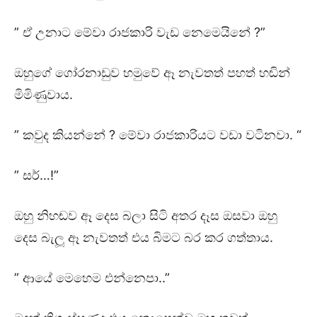
” ඒ උනාට මේවා රාජකාරි වැඩ නෙමෙයිනේ ?”
ඔහුගේ ගෝරනාඩුව හමුවේ ඈ නැවතත් පහත් හඬින්
මිමිණුවාය.
” කවුද කියන්නේ ? මේවා රාජකාරියට වඩා වටිනවා. “
” සර්…!”
ඔහු නිහඬව ඈ දෙස බලා සිටි අතර දෑස ඔසවා ඔහු
දෙස බැලූ ඈ නැවතත් එය බිමට බර කර ගත්තාය.
” ආයේ මෙහෙම එන්නෙපා..”