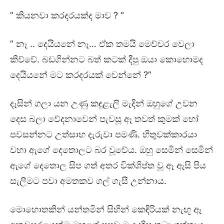
” කියනවා කරදරයක්ද මාව ? “
” නෑ .. දෙයියනේ නෑ… ඒක තමයි මෙච්චර වෙලා
කිව්වේ. බඩගින්නට බත් කටක් දීපු ඔයා කොහොමද
දෙයියනේ මට කරදරයක් වෙන්නේ ?”
දෑසින් ගලා යන උණු කඳුළැලි මැදින් ඔහුගේ උවන
දෙස බලා වේදනාවෙන් පැවසූ ඈ තවත් කුමක් හෝ
පවසන්නට උත්සාහ දැරුවා පමණි. හිතුවක්කාරයා
වහා ඇගේ දෙතොලට බර වූවේය. ඔහු සෙමින් සෙමින්
ඇගේ දෙතොල සිප ගත් අතර වික්ශිප්ත වූ ඈ ඇසි පිය
සැලීමට පවා අමතකව ගල් ගැසී උන්නාය.
මොහොතකින් යන්තමින් සිහින් කෙඳිරියක් නැඟූ ඈ