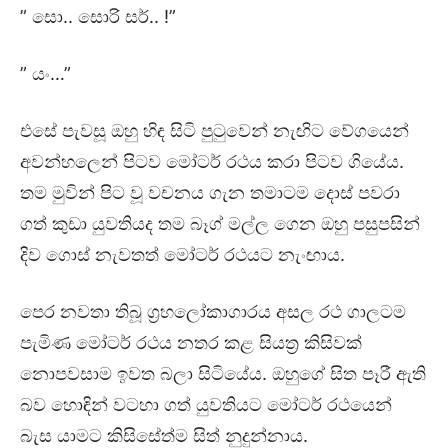
” සො.. සොරි සර්.. !”
” යං…”
එසේ පැවසූ ඔහු හිඳ සිටි පුටුවෙන් නැඟිට වේගයෙන්
අවන්හලෙන් පිටව මෝටර් රථය කරා පිටව ගියේය.
තම මුවින් පිට වූ වචනය ගැන තමාටම දොස් පවරා
ගත් කුඩා යුවතියද තම බෑග් මල්ල ගෙන ඔහු පසුපසින්
දිව ගොස් නැවතත් මෝටර් රථයට නැංඟාය.
පෙර නවතා තිබූ ග්‍රහලෝකාගාරය අසල රථ ගාලටම
පැමිණ මෝටර් රථය නතර කළ සියත්‍ර කිසිවක්
නොපවසාම ඉවත බලා සිටියේය. ඔහුගේ සිත පෑරී ඇති
බව හොඳින් වටහා ගත් යුවතියට මෝටර් රථයෙන්
බැස යාමට කිසිසේත්ම සිත් නුදුන්නාය.