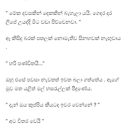
” මේක දවසකින් දෙකකින් බැහැලා යයි. ගෙදර දර
ලිපේ උයද්දි මීට වඩා පිච්චෙනවා. “
ඈ කිසිදු බරක් පතලක් නොමැතිව සිනහවක් නැඟුවාය
.
” හරි පණ්ඩිතයි…”
ඔහු එසේ පවසා නැවතත් ඉවත බලා ගත්තේය . ඇගේ
මුව මත යළිත් මල් හසරැල්ලක් පීදුණේය.
” දැන් ඔය කුප්පිය කීයටද ඉවර වෙන්නේ ? ”
” අට විතර වෙයි “