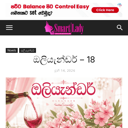
Novels
ඔලියැන්ඩර්
ඔලියැන්ඩර් – 18
ජූනි 14, 2026