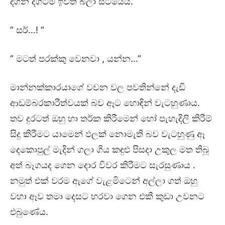
දිගින් දිගටම ඉවත බලා සිටියේය.
” සර්…! “
” මටත් පරක්කු වෙනවා , යන්න…”
මාන්නක්කාරයාගේ වචන වල පවතින්නේ දැඩි
ආඩම්බරකාරීත්වයක් බව ඈට හොඳින් වැටහුණාය.
තව දුරටත් ඔහු හා තර්ක කිරීමෙන් හෝ පැහැදිලි කිරීම්
සිදු කිරීමට යාමෙන් ඵලක් නොමැති බව වැටහුණු ඈ
දෙකොපුල් මැදින් ගලා ගිය කඳුළු පිසදා උකුල මත තිබූ
අත් බෑගයද ගෙන දොර විවර කිරීමට සැරසුණාය .
නමුත් එක් වරම ඇගේ වැළමිටෙන් අල්ලා ගත් ඔහු
වහා ඈව තමා දෙසට හරවා ගෙන එකී කුඩා උවනට
එබුණේය.