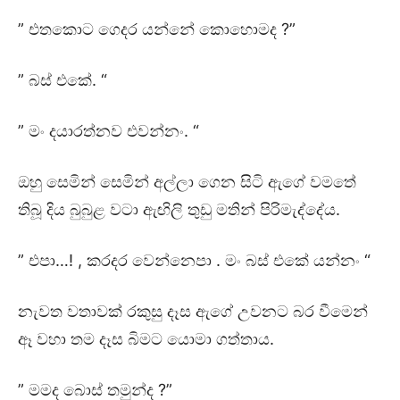
” එතකොට ගෙදර යන්නේ කොහොමද ?”
” බස් එකේ. “
” මං දයාරත්නව එවන්නං. “
ඔහු සෙමින් සෙමින් අල්ලා ගෙන සිටි ඇගේ වමතේ
තිබූ දිය බුබුළ වටා ඇඟිලි තුඩු මතින් පිරිමැද්දේය.
” එපා…! , කරදර වෙන්නෙපා . මං බස් එකේ යන්නං “
නැවත වතාවක් රකුසු දෑස ඇගේ උවනට බර වීමෙන්
ඈ වහා තම දෑස බිමට යොමා ගත්තාය.
” මමද බොස් තමුන්ද ?”