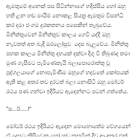
ඇමතුමේ අනෙක් පස සිටින්නාගේ හදිස්සිය හෝ ඔහු
හති ළන හඬ මායිම් නොකළ සියත්‍ර ඇමතුම විසන්ධි
කර දමා ජංගම දුරකතනය පසෙකින් තැබුවේය.
මිනිත්තුවෙන් මිනිත්තුව කාලය ගෙවී යද්දි ඔහු
නැවතත් අත බැඳි ඔරලෝසුව දෙස බැලුවේය. මිනිත්තු
පහක කාලය මිනිත්තු දහයක් දක්වා දිගු වී තිබුණද තමා
මුණ ගැසීමට පැමිණෙතැයි බලාපොරොත්තු වූ
පුද්ගලයාගේ නොපැමිණීම ඔහුගේ හදවතේ කෝපයක්
ඇති කළ අතර තව දුරටත් බලා නොසිටි ඔහු මෝටර්
රථය පණ ගන්වා ඉදිරියට ඇදෙන්නට පටන් ගත්තේය.
“ස…ර්…..!”
මෝටර් රථය ඉදිරියට ඇදෙන මොහොතේම වේගයෙන්
ඒ දෙසට කිසිවෙකු හෝ හඬ නඟමින් දිව ආ අතර එක්