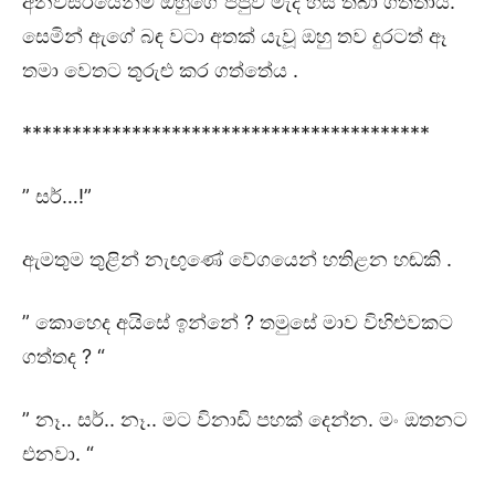
අනවසරයෙන්ම ඔහුගේ පපුව මැද හිස තබා ගත්තාය.
සෙමින් ඇගේ බඳ වටා අතක් යැවූ ඔහු තව දුරටත් ඈ
තමා වෙතට තුරුළු කර ගත්තේය .
*****************************************
” සර්…!”
ඇමතුම තුළින් නැඟුණේ වේගයෙන් හතිළන හඬකි .
” කොහෙද අයිසේ ඉන්නේ ? තමුසේ මාව විහිළුවකට
ගත්තද ? “
” නෑ.. සර්.. නෑ.. මට විනාඩි පහක් දෙන්න. මං ඔතනට
එනවා. “