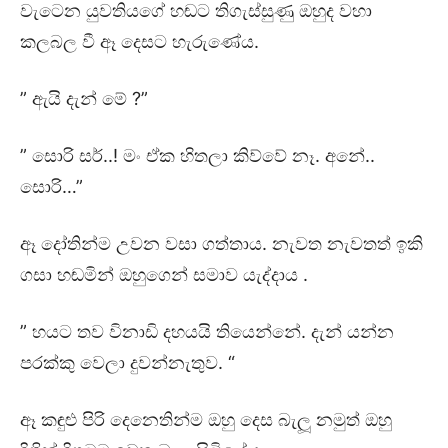
වැටෙන යුවතියගේ හඬට තිගැස්සුණු ඔහුද වහා
කලබල වී ඈ දෙසට හැරුණේය.
” ඇයි දැන් මේ ?”
” සොරි සර්..! මං ඒක හිතලා කිව්වේ නෑ. අනේ..
සොරි…”
ඈ දෝතින්ම උවන වසා ගත්තාය. නැවත නැවතත් ඉකි
ගසා හඬමින් ඔහුගෙන් සමාව යැද්දාය .
” හයට තව විනාඩි දහයයි තියෙන්නේ. දැන් යන්න
පරක්කු වෙලා දුවන්නැතුව. “
ඈ කඳුළු පිරි දෙනෙතින්ම ඔහු දෙස බැලූ නමුත් ඔහු