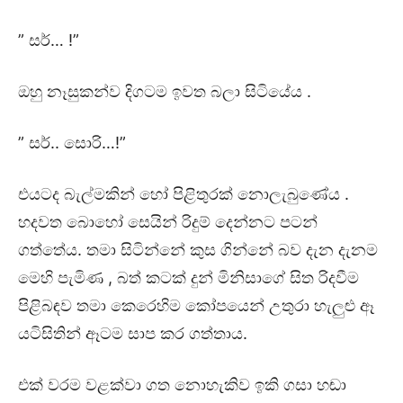
” සර්… !”
ඔහු නෑසුකන්ව දිගටම ඉවත බලා සිටියේය .
” සර්.. සොරි…!”
එයටද බැල්මකින් හෝ පිළිතුරක් නොලැබුණේය .
හදවත බොහෝ සෙයින් රිදුම් දෙන්නට පටන්
ගත්තේය. තමා සිටින්නේ කුස ගින්නේ බව දැන දැනම
මෙහි පැමිණ , බත් කටක් දුන් මිනිසාගේ සිත රිදවීම
පිළිබඳව තමා කෙරෙහිම කෝපයෙන් උතුරා හැලුළු ඈ
යටිසිතින් ඈටම සාප කර ගත්තාය.
එක් වරම වළක්වා ගත නොහැකිව ඉකි ගසා හඬා