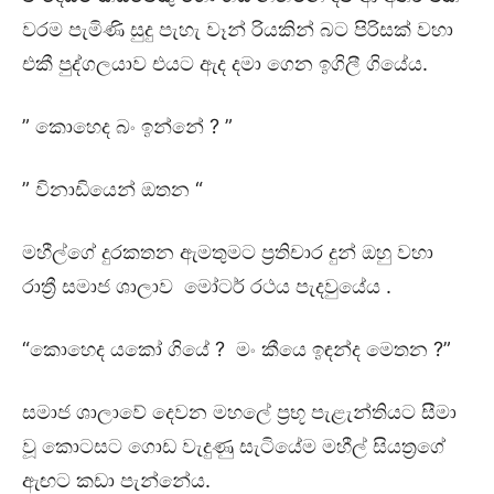
වරම පැමිණි සුදු පැහැ වෑන් රියකින් බට පිරිසක් වහා
එකී පුද්ගලයාව එයට ඇද දමා ගෙන ඉගිලී ගියේය.
” කොහෙද බං ඉන්නේ ? ”
” විනාඩියෙන් ඔතන “
මහීල්ගේ දුරකතන ඇමතුමට ප්‍රතිචාර දුන් ඔහු වහා
රාත්‍රී සමාජ ශාලාව මෝටර් රථය පැදවුයේය .
“කොහෙද යකෝ ගියේ ? මං කීයෙ ඉඳන්ද මෙතන ?”
සමාජ ශාලාවේ දෙවන මහලේ ප්‍රභූ පැළැන්තියට සීමා
වූ කොටසට ගොඩ වැදුණු සැටියේම මහීල් සියත්‍රගේ
ඇඟට කඩා පැන්නේය.