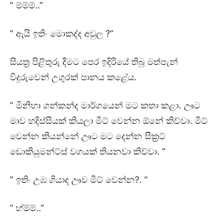
” ම්ම්ම්..”
” ඇයි ඉතිං මොකද්ද අවුල ?”
සියත්‍ර පිළිතුරු දීමට පෙර ඉදිරියේ තිබූ මත්පැන්
වීදුරුවෙන් උගුරක් පානය කළේය.
” මිනිහා ගන්කන්ද මාර්ගයෙන් මට කතා කළා. ඌට
මාව හදිස්සියක් කියලා මීට් වෙන්න ඕනේ කිව්වා. මීට්
වෙන්න කියන්නේ ඌට මට දෙන්න සීක්‍රට්
ඩොකියුමන්ට්ස් වගයක් තියනවා කිව්වා. “
” ඉතිං උඹ ගියාද ඌව මීට් වෙන්න?. “
” හ්ම්ම්..”