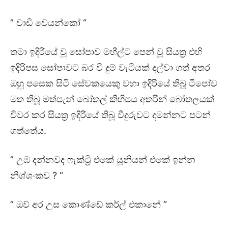
” වාඩි වෙයන්කෝ “
තමා ඉදිරියේ වූ සෝපාව මහීල්ට පෙන් වූ සියත්‍ර එහි
ඉදිරිපස සෝපාවට බර වී දුම් වැටියක් දල්වා ගත් අතර
ඔහු පසෙක සිටි සේවකයෙකු වහා ඉදිරියේ තිබූ ටීපෝව
මත තිබූ මත්පැන් බෝතල් කිහිපය අතරින් බෝතලයක්
විවර කර සියත්‍ර ඉදිරියේ තිබූ වීදුරුවට දමන්නට පටන්
ගත්තේය.
” උඹ දන්නවද ෆැක්ට්‍රි එකේ යූනියන් එකේ ඉන්න
නිශ්ශංකව ? “
” ඔව් අර උස කොණ්ඩේ කර්ල් එකානේ “