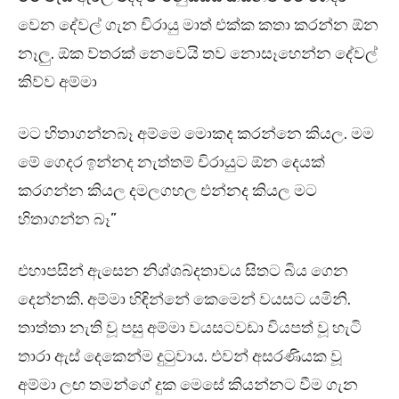
වෙන දේවල් ගැන චිරායු මාත් එක්ක කතා කරන්න ඕන
නෑලු. ඕක ව්තරක් නෙවෙයි තව නොසෑහෙන්න දේවල්
කිව්ව අම්මා
මට හිතාගන්නබෑ අම්මෙ මොකද කරන්නෙ කියල. මම
මේ ගෙදර ඉන්නද නැත්තම් චිරායුට ඕන දෙයක්
කරගන්න කියල දමලගහල එන්නද කියල මට
හිතාගන්න බෑ”
එහාපසින් ඇසෙන නිශ්ශබ්දතාවය සිතට බිය ගෙන
දෙන්නකි. අම්මා හිඳින්නේ කෙමෙන් වයසට යමිනි.
තාත්තා නැති වූ පසු අම්මා වයසටවඩා වියපත් වූ හැටි
තාරා ඇස් දෙකෙන්ම දුටුවාය. එවන් අසරණියක වූ
අම්මා ලඟ තමන්ගේ දුක මෙසේ කියන්නට වීම ගැන