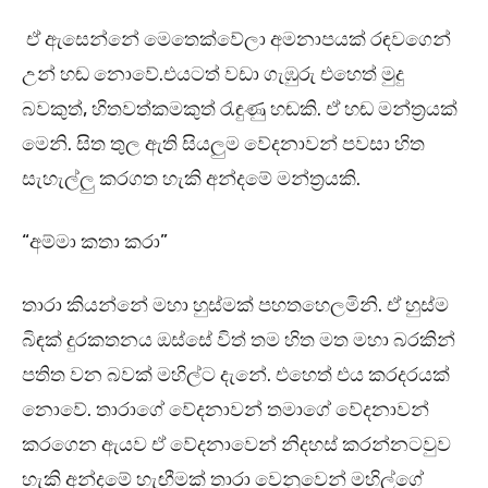
ඒ ඇසෙන්නේ මෙතෙක්වේලා අමනාපයක් රඳවගෙන්
උන් හඬ නොවේ.එයටත් වඩා ගැඹුරු එහෙත් මුදු
බවකුත්, හිතවත්කමකුත් රැඳුණු හඬකි. ඒ හඬ මන්ත්‍රයක්
මෙනි. සිත තුල ඇති සියලුම වේදනාවන් පවසා හිත
සැහැල්ලු කරගත හැකි අන්දමේ මන්ත්‍රයකි.
“අම්මා කතා කරා”
තාරා කියන්නේ මහා හුස්මක් පහතහෙලමිනි. ඒ හුස්ම
බිඳක් දුරකතනය ඔස්සේ විත් තම හිත මත මහා බරකින්
පතිත වන බවක් මහිල්ට දැනේ. එහෙත් එය කරදරයක්
නොවේ. තාරාගේ වේදනාවන් තමාගේ වේදනාවන්
කරගෙන ඇයව ඒ වේදනාවෙන් නිදහස් කරන්නටවුව
හැකි අන්දමේ හැඟීමක් තාරා වෙනුවෙන් මහිල්ගේ