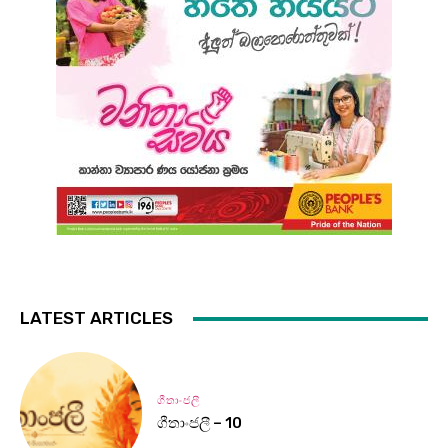
LATEST ARTICLES
ගීතාංජලී
ගීතාංජලී – 10