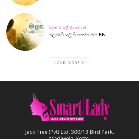
මලක් වී යළි පිපෙන්නම්
මලක් වී යළි පිපෙන්නම් – 55
LOAD MORE
Jack Tree (Pvt) Ltd, 300/13 Bird Park,
Madiwela, Kotte.