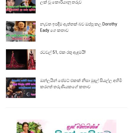
ලක් වූ කොරියානු තරුව
නැවත ඉපදීම ඇත්තක් බව ඔප්පු කල Dorothy
Eady ගෙ කතාව
රටවල් 51, එක රතු ඇඳුමයි!
ඔන්ලයින් පේමට් එකක් නිසා මුදල් සියල්ල අහිමි
කරගත් තරුණියකගේ කතාව