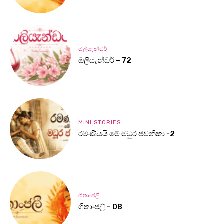
ඔලියැන්ඩර්
ඔලියැන්ඩර් – 72
MINI STORIES
රමණීයයි මේ මධුර ජවනිකා -2
ගීතාංජලී
ගීතාංජලී – 08