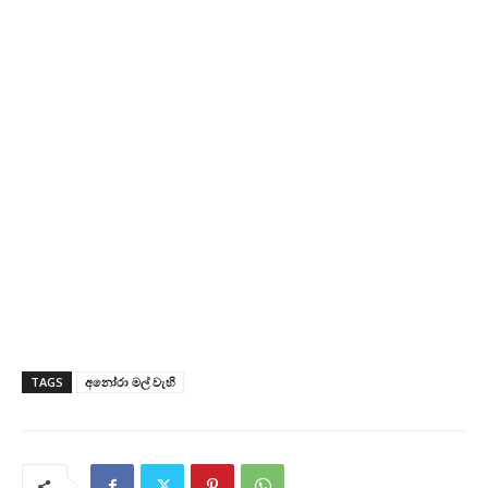
TAGS
අනෝරා මල් වැහි