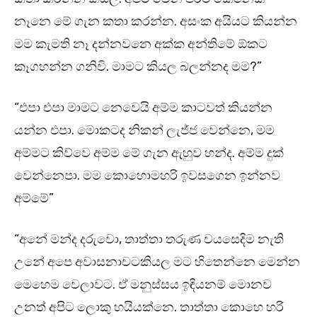
නෑනෙ මේ ගැන කතා කරන්න. අසංක අයියට කියන්න
මම කැමති නෑ දන්නවනෙ අක්ක අන්තිමේ ඕකට
කෑගහන්න ගනිවි. මාමට කියල බලන්නද මම?”
“එපා එපා මාමට නෙවෙයි අම්ම කාටවත් කියන්න
යන්න එපා. මොකටද නිකන් ලැජ්ජ වෙන්නෙ, මම
අම්මට කිව්වෙ අම්ම මේ ගැන ඇහුව හන්ද. අම්ම දුක්
වෙන්නෙපා. මම කොහොමහරි ඉවසගෙන ඉන්නව
අම්මේ”
“අනේ මන්ද දරුවො, තාත්තා තරුණ වයසෙදිම නැති
උනේ අපෙ අවාසනාවටකියල මට හිතෙන්නෙ මෙන්න
මෙහෙම වෙලාවට. ඒ මනුස්සය ඉඳියනම් මොනව
උනත් අපිට ලොකු හයියක්නෙ. තාත්තා කොහෙ හරි