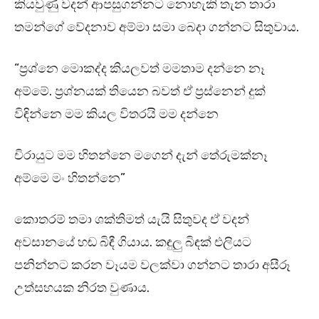
කියවුණු වදන් ආපසුගන්නට නොහැකි තැන තාරා
තමන්ගේ වේදනාව අම්මා සමා බෙදා ගන්නට සිතුවාය.
“ප්‍රශ්නෙ මොකද්ද කියලවත් මමතාම දන්නෙ නෑ
අම්මේ. ප්‍රශ්නයක් තියෙන බවත් ඒ ප්‍රස්නෙන් දුක්
විඳින්නෙ මම කියල විතරයි මම දන්නෙ
චිරායුට මම හිතන්නෙ මගෙන් දැන් තේරුමක්නෑ
අම්මෙ මං හිතන්නෙ”
කොතරම් තමා ශක්තිමත් යැයි සිතුවද ඒ වදන්
අවසානයේ හඬ බිඳී ගියාය. කඳුලු බිඳක් එලියට
පනින්නට කරන වෑයම වලක්වා ගන්නට තාරා අසීරූ
උත්සහයක නිරත වුණාය.