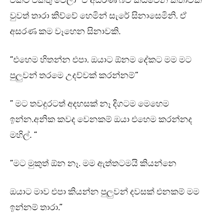
එකට එකතු වෙලා” ඒ අසරණ බව කියවෙන කතාවක්
වුවත් තාරා කිව්වේ හෙමින් සැරේ සිනාසෙමිනි. ඒ
අසරණ කම වෑහෙන සිනාවකි.
“එහෙම හිතන්න එපා. ඔයාට ඕනම දේකට මම මට
පුලුවන් තරමෙ උදව්වක් කරන්නම්”
” මට තවදුරටත් අදහසක් නෑ දිගටම මෙහෙම
ඉන්න.අනික කවද වෙනකම් ඔයා එහෙම කරන්නද
මහිල්. “
“මට මුකුත් ඕන නෑ. මම ඇත්තටමයි කියන්නෙ
ඔයාට මාව එපා කියන්න පුලුවන් දවසක් එනකම් මම
ඉන්නම් තාරා.”