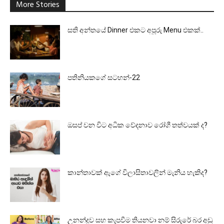
More Stories
සති අන්තයේ Dinner එකට අපූරු Menu එකක්..
පතිනියකගේ සටහන්-22
ඔසප් වන විට අධික වේදනාව රෝගී තත්වයක් ද?
කාන්තාවක් ඇගේ විලාසිතාවලින් මැනිය හැකිද?
උනන්දුව සහ කැපවීම තියනවා නම් සිරුරේ බර අඩු