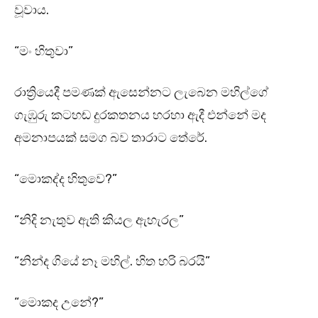
වූවාය.
“මං හිතුවා”
රාත්‍රියෙදී පමණක් ඇසෙන්නට ලැබෙන මහිල්ගේ
ගැඹුරු කටහඬ දුරකතනය හරහා ඇදී එන්නේ මද
අමනාපයක් සමග බව තාරාට තේරේ.
“මොකද්ද හිතුවෙ?”
“නිදි නැතුව ඇති කියල ඇහැරල”
“නින්ද ගියේ නෑ මහිල්. හිත හරි බරයි”
“මොකද උනේ?”