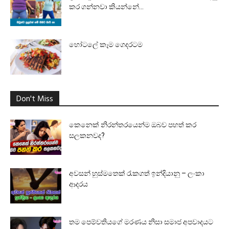
කර ගන්නවා කියන්නේ...
හෝටලේ කෑම ගෙදරටම
Don't Miss
කෙනෙක් නිරන්තරයෙන්ම ඔබව පහත් කර
සලකනවද?
අවසන් හුස්මතෙක් රැකගත් ඉන්දියානු – ලංකා
ආදරය
තම පෙම්වතියගේ මරණය නිසා සමාජ අපවාදයට