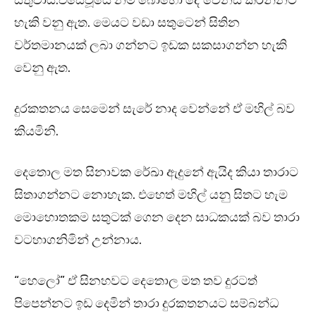
සිතුවාය.එසේවූයේ නම් බොහෝ දේ වෙනස් කරන්නට
හැකි වනු ඇත. මෙයට වඩා සතුටෙන් සිතින
වර්තමානයක් ලබා ගන්නට ඉඩක සකසාගන්න හැකි
වෙනු ඇත.
දුරකතනය සෙමෙන් සැරේ නාද වෙන්නේ ඒ මහිල් බව
කියමිනි.
දෙතොල මත සිනාවක රේඛා ඇදුනේ ඇයිද කියා තාරාට
සිතාගන්නට නොහැක. එහෙත් මහිල් යනු සිතට හැම
මොහොතකම සතුටක් ගෙන දෙන සාධකයක් බව තාරා
වටහාගනිමින් උන්නාය.
“හෙලෝ” ඒ සිනහවට දෙතොල මත තව දුරටත්
පිපෙන්නට ඉඩ දෙමින් තාරා දුරකතනයට සම්බන්ධ