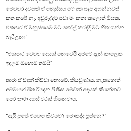
මෙච්චර දවසක් ඒ මනුස්සය මේ දුක සැප අහන්නවත්
කත කරේ නෑ. අවුරුද්දට පවා මං කතා කලොත් මිසක.
එකපාර ඒ මනුස්සයම මට කෝල් කරද්දි මට හිතාගන්න
බැරිඋනා”
“එකපාර වෙච්ච දෙයක් නෙවෙයි අම්මේ දැන් කාලෙක
ඉඳලම ඔහොම තමයි”
තාරා ඒ වදන් කිව්වා නොවේ. කියවුණාය. නැතහොත්
අම්මාගේ සිත රිදෙන පිණිස මෙවන් දෙයක් කියන්නට
පෙර තාරා දහස් වරක් හිතනවාය.
“ඇයි පුතේ එහෙම කිව්වේ? මොකද්ද ප්‍රස්නෙ?”