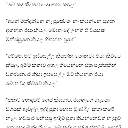
“මොකද කිව්වේ එයා කතා කරල”
“අනේ මන්දන්නෙ නෑ පුතේ. මං නං කියන්නෙ ප්‍රශ්න
දාගන්න එපා කියල. මොන දේ උනත් ඒ වයසක
මිනිස්සුනෙ කියල හිතන්න පුතේ”
“අම්මෙ, මට ඉස්සෙල්ල කියන්න මොනවද එයා කිව්වෙ
කියල. අම්ම කතාව අහල තියෙන්නෙ එක පැත්තකින්
විතරනෙ. ඒ නිසා ඉස්සෙල්ල මට කියන්න එයා
මොනවද කිව්වෙ කියල”
“පුතාට හොඳටම දොස් කියනව. එයාලගෙ නෑයො
වගයක් ඇවිල්ල ඉද්දි පුතා හොඳා මූණ දීල කතා කරේ
නෑලු. හවස ඒ මිනිස්සු ඉද්දිම පුතා කියන්නෙවත් නැතුව
කොහෙද මන්ද ගියාලු. මොකද්ද පුතේ ඇත්තටම උනේ?