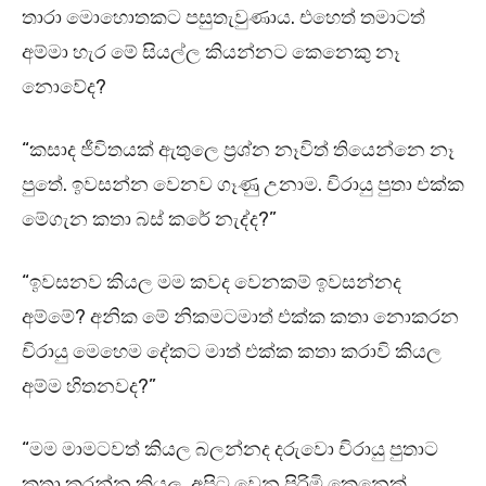
තාරා මොහොතකට පසුතැවුණාය. එහෙත් තමාටත්
අම්මා හැර මේ සියල්ල කියන්නට කෙනෙකු නෑ
නොවේද?
“කසාද ජීවිතයක් ඇතුලෙ ප්‍රශ්න නෑවිත් තියෙන්නෙ නෑ
පුතේ. ඉවසන්න වෙනව ගෑණු උනාම. චිරායු පුතා එක්ක
මේගැන කතා බස් කරේ නැද්ද?”
“ඉවසනව කියල මම කවද වෙනකම් ඉවසන්නද
අම්මේ? අනික මේ නිකමටමාත් එක්ක කතා නොකරන
චිරායු මෙහෙම දේකට මාත් එක්ක කතා කරාවි කියල
අම්ම හිතනවද?”
“මම මාමටවත් කියල බලන්නද දරුවො චිරායු පුතාට
කතා කරන්න කියල. අපිට වෙන පිරිමි කෙනෙක්