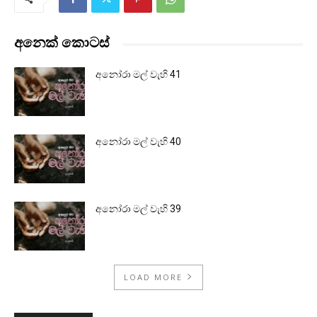
අනෙක් කොටස්
අනෝරා මල් වැහි 41
අනෝරා මල් වැහි 40
අනෝරා මල් වැහි 39
LOAD MORE