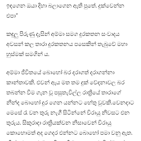
ඉඳගෙන ඔයා දිහා බලාගෙන ඇති පුතේ. දුක්වෙන්න
එපා”
කඳුලු පිරුණු දෑසින් අම්මා සමග දුරකතන සංවාදය
අවසන් කල තාරා දුරකතනය පසෙකින් තැබුවේ මහා
හුස්මක් සමගින් ය.
අම්මා ජීවිතයේ බොහෝ බර දරාගත් දරාගන්නා
කාන්තාවකි. එවන් ඇය මත තම දුක් වේදනාවල බර
තබන්න වීම ගැන වූ පසුතැවිල්ල රාත්‍රියේ තාරාගේ
නින්ද බොහෝ දුර ගෙන යන්නට හේතු වුවකි.වෙනදාට
මෙසේ රෑ වන තුරු නැගී සිටින්නේ චිරායු නිවසට එන
තුරුය. සිකුරාදා රාත්‍රියක්වන නිසාවෙන් චිරායු
කොහොමත් අද ගෙදර එන්නට බොහෝ පමා වනු ඇත.