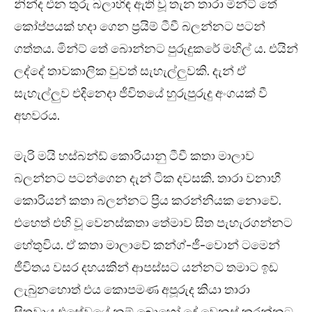
නින්ද එන තුරු බලාහිඳ ඇති වූ තැන තාරා මින්ට් තේ
කෝප්පයක් හදා ගෙන ප්‍රයිම් ටීවී බලන්නට පටන්
ගත්තය. මින්ට් තේ බොන්නට පුරුදුකරේ මහිල් ය. එයින්
ලද්දේ තාවකාලික වුවත් සැහැල්ලුවකි. දැන් ඒ
සැහැල්ලුව එදිනෙදා ජීවිතයේ හුරුපුරුදු අංගයක් වී
අහවරය.
මැරි මයි හස්බන්ඩ් කොරියානු ටීවී කතා මාලාව
බලන්නට පටන්ගෙන දැන් ටික දවසකි. තාරා වනාහී
කොරියන් කතා බලන්නට ප්‍රිය කරන්නියක නොවේ.
එහෙත් එහි වූ වෙනස්කතා තේමාව සිත පැහැරගන්නට
හේතුවිය. ඒ කතා මාලාවේ කන්ග්-ජී-වොන් ටමෙන්
ජීවිතය වසර දහයකින් ආපස්සට යන්නට තමාට ඉඩ
ලැබුනහොත් එය කොපමණ අපූරුද කියා තාරා