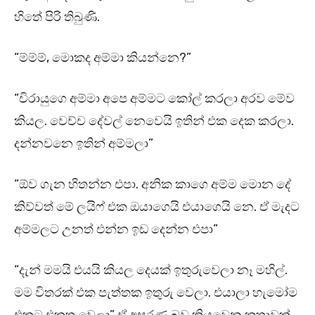
හිතේ පිරි තිබුණි.
“ම්ම්ම්, මොකද අම්මා කියන්නෙ?”
“චිරායුගෙ අම්මා අපෙ අම්මට කෝල් කරලා අරව මේව
කියල. වෙච්ච දේවල් නෙවෙයි ඉතින් එක දෙක කරලා.
දන්නවනෙ ඉතින් අම්මලා”
“ඕව ගැන හිතන්න එපා. අනික කාගෙ අම්ම මොන දේ
කිව්වත් මේ ලයිෆ් එක ඔයාගෙයි එයාගෙයි නෙ. ඒ මැදට
අම්මලට උනත් එන්න ඉඩ දෙන්න එපා”
“දැන් මමයි එයයි කියල දෙයක් ඉතුරුවෙලා නෑ මහිල්.
මම විතරක් එක පැත්තක ඉතුරු වෙලා. එයාලා හැමෝම