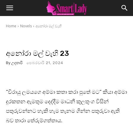
Home
Novels
අනෝරා මල් වැහි
අනෝරා මල් වැහි 23
By
උදතාරි
පෙබරවාරි 21, 2024
“චිරායු ලමයගෙ අම්මා කතා කරා පුතේ මට” කියා අම්මා
දුරකතන ඇමතුම දෙද්දීම මාධනී කුලතුංග විසින්
පතුරුවන්නට හැකි හැම තැනම ගින්න පතුරුවා ඇති
බව තාරා තේරුම්ගත්තාය.