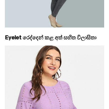
Eyelet රෙද්දෙන් කළ අත් සහිත විලාසිතා