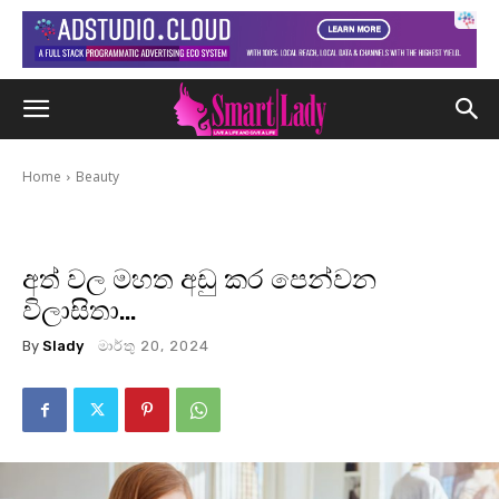
Home
Beauty
අත් වල මහත අඩු කර පෙන්වන
විලාසිතා…
By
Slady
මාර්තු 20, 2024