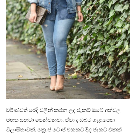
වර්ණවත් රෙදි වලින් කරන ලද ජැකට් ඔබේ අත්වල
මහත සඟවා පෙන්වනවා. ඒවා ද ඔබට ගැළපෙන
විලාසිතාවක්. ක්‍රොප් ටොප් එකකට දිගු ජැකට් එකක්