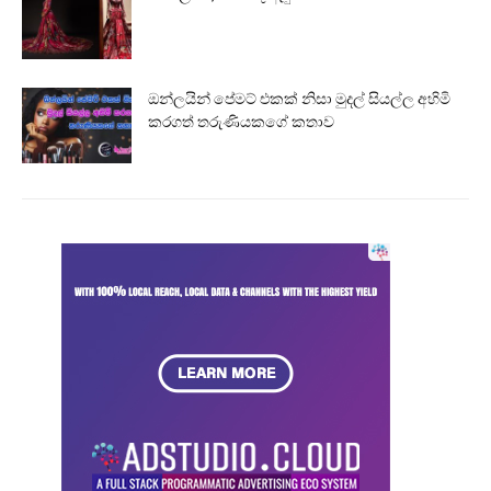
ඔන්ලයින් පේමට් එකක් නිසා මුදල් සියල්ල අහිමි
කරගත් තරුණියකගේ කතාව