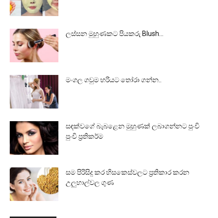
ලස්සන මුහුණකට පියකරු Blush…
මංගල ගවුම හරියට තෝරා ගන්න..
සඳක්වගේ බැබළෙන මුහුණක් ලබාගන්නට පුංචි
පුංචි ප්‍රතිකර්ම
සම පිරිසිදු කර හිසකෙස්වලට ප්‍රතිකාර කරන
උලුහාල්වල ගුණ