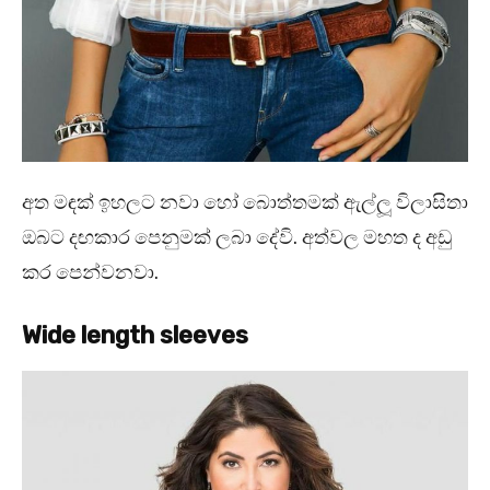
අත මඳක් ඉහලට නවා හෝ බොත්තමක් ඇල්ලූ විලාසිතා
ඔබට දඟකාර පෙනුමක් ලබා දේවි. අත්වල මහත ද අඩු
කර පෙන්වනවා.
Wide length sleeves