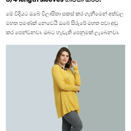
මේ විදියට ඔබේ විලාසිතා සකස් කර ගැනීමෙන් අත්වල
මහත පමණක් නෙවෙයි ඔබේ සිරුරේ මහත පවා අඩු
කර පෙන්වනවා. ඔබට හැඩැති පෙනුමක් ලැබෙනවා.