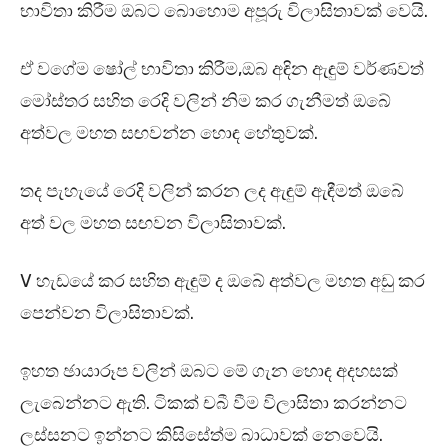
භාවිතා කිරීම ඔබට බොහොම අපූරු විලාසිතාවක් වෙයි.
ඒ වගේම ෂෝල් භාවිතා කිරීම,ඔබ අඳින ඇඳුම් වර්ණවත්
මෝස්තර සහිත රෙදි වලින් නිම කර ගැනීමත් ඔබේ
අත්වල මහත සඟවන්න හොඳ හේතුවක්.
තද පැහැයේ රෙදි වලින් කරන ලද ඇඳුම් ඇඳීමත් ඔබේ
අත් වල මහත සඟවන විලාසිතාවක්.
V හැඩයේ කර සහිත ඇඳුම් ද ඔබේ අත්වල මහත අඩු කර
පෙන්වන විලාසිතාවක්.
ඉහත ඡායාරූප වලින් ඔබට මේ ගැන හොඳ අදහසක්
ලැබෙන්නට ඇති. ටිකක් චබී වීම විලාසිතා කරන්නට
ලස්සනට ඉන්නට කිසිසේත්ම බාධාවක් නෙවෙයි.