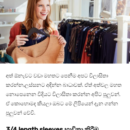
අත් ඕනෑවට වඩා මහතට පෙනීම අපට විලාසිතා
කරන්න,ලස්සනට අඳින්න බාධාවක්. ඒත් අත්වල මහත
නොපෙනෙන විදියට විලාසිතා කරන්න අපිට පුලුවන්.
ඒ කොහොමද කියලා ඔබට මේ ලිපියෙන් දැන ගන්න
පුලුවන් වේවි.
3/4 length sleeves භාවිතා කිරීම.