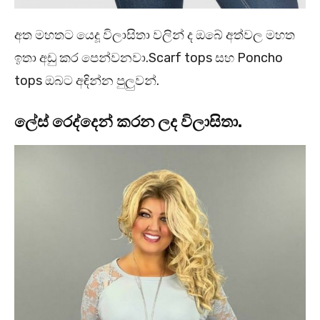
අත මහතට යෙදූ විලාසිතා වලින් ද ඔබේ අත්වල මහත
ඉතා අඩු කර පෙන්වනවා.Scarf tops සහ Poncho
tops ඔබට අඳින්න පුලුවන්.
ලේස් රෙද්දෙන් කරන ලද විලාසිතා.