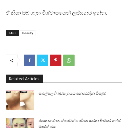
ඒ නිසා ඔබ ගැන විශ්වාසයෙන් ලස්සනට ඉන්න.
TAGS
beauty
Related Articles
බෙල්ලෙහි අවපැහයට නොවරදින විසඳුම්
ජපානයේ කාන්තාවන් භාවිතා කරන බිත්තර ෆේස්
මාස්ක් එක