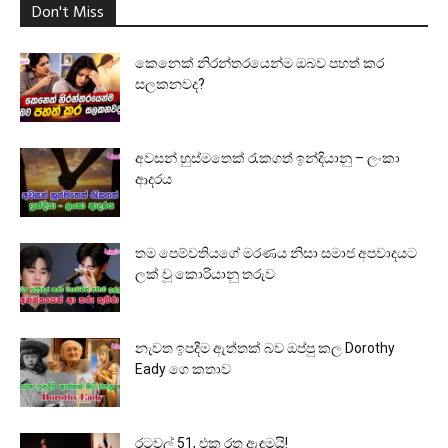
Don't Miss
කෙනෙක් නිරන්තරයෙන්ම ඔබව පහත් කර
සලකනවද?
අවසන් හුස්මතෙක් රැකගත් ඉන්දියානු – ලංකා
ආදරය
තම පෙම්වතියගේ මරණය නිසා සමාජ අපවාදයට
ලක් වූ කොරියානු තරුව
නැවත ඉපදීම ඇත්තක් බව ඔප්පු කල Dorothy
Eady ගෙ කතාව
රටවල් 51, එක රතු ඇඳුමයි!