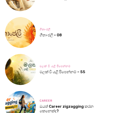
ගීතාංජලී
ගීතාංජලී – 08
මලක් වී යළි පිපෙන්නම්
මලක් වී යළි පිපෙන්නම් – 55
CAREER
ඔයත් Career zigzagging කරන
කෙනෙක්ද?