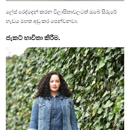
ලේස් රෙද්දෙන් කරන විලාසිතාවලටත් ඔබේ සිරුරේ
හැඩය මහත අඩු කර පෙන්වනවා.
ජැකට් භාවිතා කිරීම.