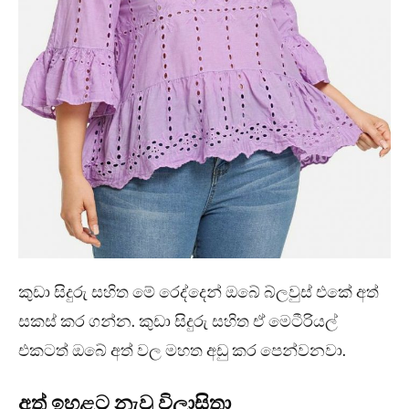
කුඩා සිදුරු සහිත මේ රෙද්දෙන් ඔබේ බ්ලවුස් එකේ අත්
සකස් කර ගන්න. කුඩා සිදුරු සහිත ඒ මෙටීරියල්
එකටත් ඔබේ අත් වල මහත අඩු කර පෙන්වනවා.
අත් ඉහළට නැවූ විලාසිතා