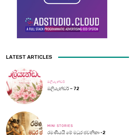
LATEST ARTICLES
ඔලියැන්ඩර්
ඔලියැන්ඩර් – 72
MINI STORIES
රමණීයයි මේ මධුර ජවනිකා -2