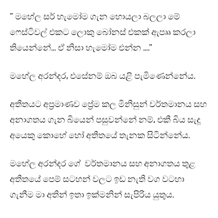
” මහේල සර් හැමෝම ගැන හොයලා බලලා මේ
ෆෙස්ටිවල් එකට ලොකු බෝනස් එකක් ඇපෲ කරලා
තියෙන්නේ… ඒ නිසා හැමෝම එන්න ….”
මහේල අරන්දර, එසේනම් ඔබ යළි පැමිණෙන්නේය.
අතීතයට අප්‍රමාණව ප්‍රේම කල මිනිසුන් වර්තමානය සහ
අනාගතය ගැන බියෙන් පසුවන්නේ නම්, එකී බිය සැදූ
අයෙකු කොහේ හෝ අතීතයේ තැනක සිටින්නේය.
මහේල අරන්දර ගේ වර්තමානය සහ අනාගතය තුළ
අතීතයේ පෙම් සටහන් වලට ඉඩ නැති වග වටහා
ගැනීම මා අතින් ඉතා ඉක්මනින් සැපිරිය යුතුය.