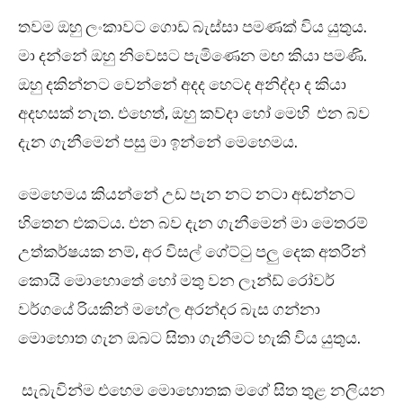
තවම ඔහු ලංකාවට ගොඩ බැස්සා පමණක් විය යුතුය.
මා දන්නේ ඔහු නිවෙසට පැමිණෙන මඟ කියා පමණි.
ඔහු දකින්නට වෙන්නේ අදද හෙටද අනිද්දා ද කියා
අදහසක් නැත. එහෙත්, ඔහු කව්දා හෝ මෙහි එන බව
දැන ගැනීමෙන් පසු මා ඉන්නේ මෙහෙමය.
මෙහෙමය කියන්නේ උඩ පැන නට නටා අඬන්නට
හිතෙන එකටය. එන බව දැන ගැනීමෙන් මා මෙතරම්
උත්කර්ෂයක නම්, අර විසල් ගේට්ටු පලු දෙක අතරින්
කොයි මොහොතේ හෝ මතු වන ලෑන්ඩ් රෝවර්
වර්ගයේ රියකින් මහේල අරන්දර බැස ගන්නා
මොහොත ගැන ඔබට සිතා ගැනීමට හැකි විය යුතුය.
සැබැවින්ම එහෙම මොහොතක මගේ සිත තුළ නලියන