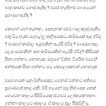
තීරු කපා දමා සිටිනවාද විය හැක. මනාව සකසා තිබූ
බාහු කෘශව ගොස් ඇතිද ? එසේ නැතිනම් මාංශයෙන්
පුරා දමා ඇතිද ?
කොහේ හෝ තැනක , දෙතැනක පච්චා සලකුණු ඇතිව
මතු විය හැක. සැහැල්ලු කලිසමකට, කමිසයක් ඇඳ ඒවිද
? බරසාර කාර්‍යාල ඇඳුමකින් සැරසී ඒවිද ? මා ආසා කල
ලෙස සරමකින් සහ කමිසයකින් සැරසී ඒවිද? කිසිවක්
සිතා ගන්නට නොහැක. ඔහුගේ චිත්ත විපරීත බවෙහි
අන්තයක් සිතා ගන්නට මට කෙලෙසකවත් නොහැක
වසර හයක් යනු මිනිසෙකුට වෙනස් වන්නට අතිශය
ප්‍රමාණවත් කාලයකි. විසි හයෙන් පසු තිස් දෙක තෙක්
ගෙවෙන කාලය පිරිමියෙකු ස්ථාවර ලෝකයක් තනා
ගන්නා කාලයට අදාලය. ඒ කාලය තුළ සිතුවිලි ද,