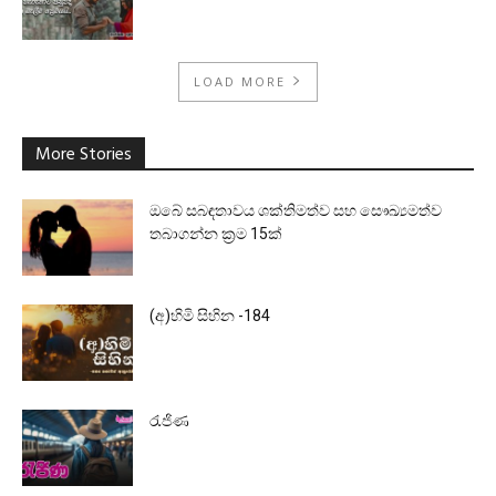
LOAD MORE
More Stories
ඔබේ සබඳතාවය ශක්තිමත්ව සහ සෞඛ්‍යමත්ව
තබාගන්න ක්‍රම 15ක්
(අ)හිමි සිහින -184
රැජිණ