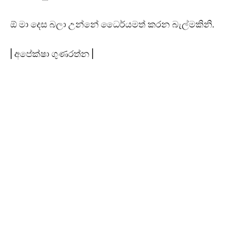
ඕ මා දෙස බලා උන්නේ ධෛර්යමත් කරන බැල්මකිනි.
| අපේක්ෂා ගුණරත්න |