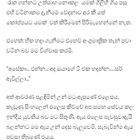
රැක ගන්නට උත්සාහ නොකල යමක් ගිලිහී ගිය පසු
එහි වටිනාකම දැනීමේ වේදනාව අර කී තේ
කෝප්පයට යමක් වත් කිරීමෙන් පිරිමැහෙන්නේ නැත.
එහෙත්; හිත හදා ගැනීමට එහෙව් අංශුමාත්‍රික තැන් පවා
වටින බව මම විශ්වාස කරමි.
“අසේකා… එන්න… අද ඔයාගේ ටී එක හදන්න…..සර්
ඇවිල්ලා…”
අත් ආවරණ පළඳිමින් උන් මට ඇසුණේ එලෙසය.
කැඩුණු සිංහලෙන් එලෙස කිව්වේ අප සමඟ සේවය කල
ඉන්දීය යුවතිය බව මට සිතුණි. ඇය එලෙස පැවසුවාදැයි
බලන්නට මම ඇය උන් දෙස බැලුවෙමි. සැබැවින්ම ඇය
පවසා තිබුණේ එයය.