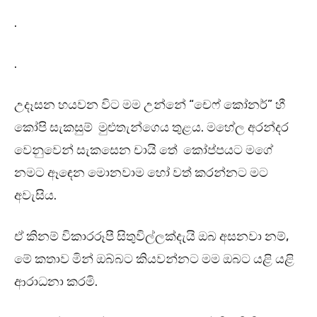
.
.
උදෑසන හයවන විට මම උන්නේ “චෙෆ් කෝනර්” හී
කෝපි සැකසුම් මුළුතැන්ගෙය තුළය. මහේල අරන්දර
වෙනුවෙන් සැකසෙන චායි තේ කෝප්පයට මගේ
නමට ඈඳෙන මොනවාම හෝ වත් කරන්නට මට
අවැසිය.
ඒ කිනම් විකාරරූපී සිතුවිල්ලක්දැයි ඔබ අසනවා නම්,
මේ කතාව මින් ඔබ්බට කියවන්නට මම ඔබට යළි යළි
ආරාධනා කරමි.