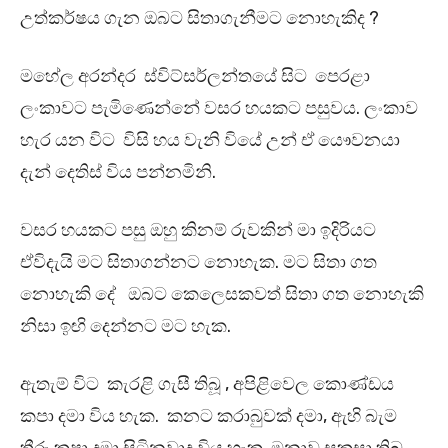
උත්කර්ෂය ගැන ඔබට සිතාගැනීමට නොහැකිද ?
මහේල අරන්දර ස්විට්සර්ලන්තයේ සිට පෙරළා
ලංකාවට පැමිණෙන්නේ වසර හයකට පසුවය. ලංකාව
හැර යන විට විසි හය වැනි වියේ උන් ඒ යෞවනයා
දැන් දෙතිස් විය පන්නමිනි.
වසර හයකට පසු ඔහු කිනම් රුවකින් මා ඉදිරියට
ඒවිදැයි මට සිතාගන්නට නොහැක. මට සිතා ගත
නොහැකි දේ ඔබට කෙලෙසකවත් සිතා ගත නොහැකි
නිසා ඉඟි දෙන්නට මට හැක.
ඇතැම් විට කැරළි ගැසී තිබූ , අපිළිවෙල කොණ්ඩය
කපා දමා විය හැක. කනට කරාබුවක් දමා, ඇහි බැම