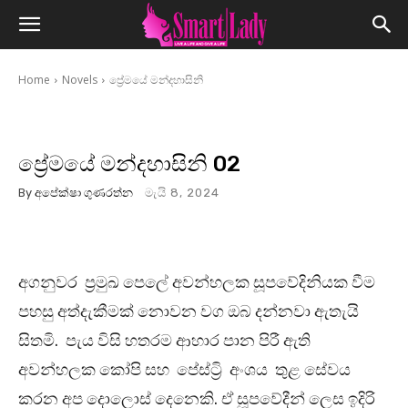
Home
Novels
ප්‍රේමයේ මන්දහාසිනි
ප්‍රේමයේ මන්දහාසිනි 02
By
අපේක්ෂා ගුණරත්න
මැයි 8, 2024
අගනුවර ප්‍රමුඛ පෙලේ අවන්හලක සූපවේදිනියක වීම
පහසු අත්දැකීමක් නොවන වග ඔබ දන්නවා ඇතැයි
සිතමි. පැය විසි හතරම ආහාර පාන පිරී ඇති
අවන්හලක කෝපි සහ පේස්ට්‍රි අංශය තුළ සේවය
කරන අප දොලොස් දෙනෙකි. ඒ සූපවේදීන් ලෙස ඉදිරි