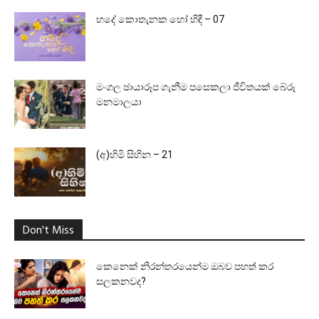
හදේ කොතැනක හෝ හිඳී – 07
මංගල ඡායාරූප ගැනීම පසෙකලා ජීවිතයක් බේරූ
මනමාලයා
(අ)හිමි සිහින – 21
Don't Miss
කෙනෙක් නිරන්තරයෙන්ම ඔබව පහත් කර
සලකනවද?