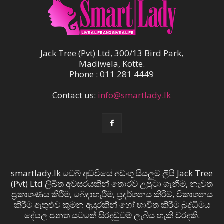
Jack Tree (Pvt) Ltd, 300/13 Bird Park,
Madiwela, Kotte.
Phone : 011 281 4449
Contact us:
info@smartlady.lk
smartlady.lk වෙබ් අඩවියේ අඩංගු සියලුම ලිපි Jack Tree
(Pvt) Ltd ලිඛිත අවසරයකින් තොරව උපුටා ගැනීම, නැවත
ප්‍රකාශණය කිරීම, බෙදාහැරීම, ප්‍රදර්ශනය කිරීම, විකාශනය
කිරීම ඇතුළුව කුමන අයුරකින් හෝ භාවිත කිරීම බුද්ධිමය
දේපල පනත යටතේ සිරදඬුවම් ලැබිය හැකි වරදකි.