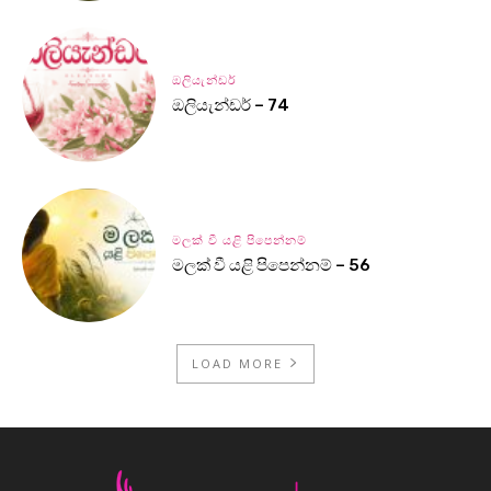
ඔලියැන්ඩර්
ඔලියැන්ඩර් – 74
මලක් වී යළි පිපෙන්නම්
මලක් වී යළි පිපෙන්නම් – 56
LOAD MORE