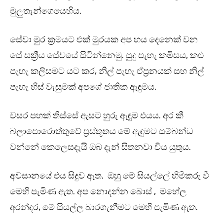
මුලුතැන්ගෙයෙහිය.
සේවා මුර ක්‍රමයට එක් මුරයක අප හය දෙනෙක් වන
සේ සක්‍රීය සේවයේ සිටින්නෙමු. සුදු පැහැ කමිසය, කළු
පැහැ කලිසමට යට කර, නිල් පැහැ ඒප්‍රනයක් සහ නිල්
පැහැ හිස් වැසුමක් අපගේ ජාතික ඇඳුමය.
වසර පහක් තිස්සේ ඇසට හුරු ඇඳුම එයය. අර කී
බලාපොරොත්තුවේ ප්‍රස්තූතය මේ ඇඳුමට සම්බන්ධ
වන්නේ කෙලෙසදැයි ඔබ දැන් සිතනවා විය යුතුය.
අවසානයේ එය සිදුව ඇත. ඔහු මේ සියල්ලේ හිමිකරු වී
මෙහි පැමිණ ඇත. අප නොදන්න බොස් , මහේල
අරන්දර, මේ සියල්ල බාරගැනීමට මෙහි පැමිණ ඇත.