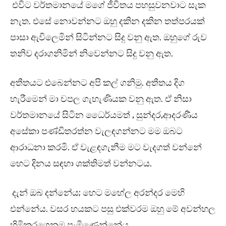
එවිට වර්තමානයේ මගේ ජීවිතය පහසුවනවාට සැක
නැත. එසේ නොවන්නට ඔහු දකින දකින තත්පරයක්
පාසා ඇවිලෙමින් සිටින්නට සිදු වනු ඇත. ඔහුගේ රුව
තනිව දරාගනිමින් නිවෙන්නට සිදු වනු ඇත.
අතීතයට එබෙන්නට අපි කල් ගනිමු. අතීතය දිග
හැරීමෙන් මා චපල ගැහැණියක වනු ඇත. ඒ නිසා
වර්තමානයේ සිටින ධෛර්යමත් , සුන්දර,ආදරණීය
අසේකා පණ්ඩිතරත්න වැලඳගන්නට මම ඔබට
ආරාධනා කරමි. ඒ වැළඳගැනීම මට වැදගත් වන්නේ
හෙට දිනය සඳහා ශක්තිමත් වන්නටය.
දැන් ඔබ දන්නේය; හෙට මහේල අරන්දර මෙහි
එන්නේය. වසර හයකට පසු එක්වරම ඔහු මේ අවන්හල
හිමිකරගෙනම පැමිණෙන්නේය.