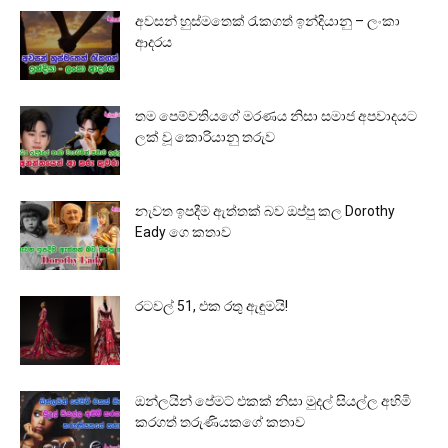
අවසන් හුස්මතෙක් රැකගත් ඉන්දියානු – ලංකා
ආදරය
තම පෙම්වතියගේ මරණය නිසා සමාජ අපවාදයට
ලක් වූ කොරියානු තරුව
නැවත ඉපදීම ඇත්තක් බව ඔප්පු කල Dorothy
Eady ගෙ කතාව
රටවල් 51, එක රතු ඇඳුමයි!
ඔන්ලයින් පේමට් එකක් නිසා මුදල් සියල්ල අහිමි
කරගත් තරුණියකගේ කතාව