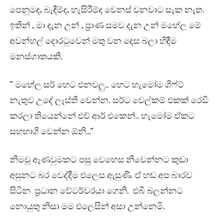
පෙනුමද, බැඳීම්ද, හැසිරීම්ද වෙනස් වනවාට සැක නැත.
ඉතින් , මා දැන උන් , ප්‍රාණ සමව දැන උන් මහේල මේ
අවන්හල් දොරටුවෙන් මතු වන දෙස බලා හිඳීම
මනස්ගාතයකි.
” මහේල සර් හෙට එනවලු.. හෙට හැමෝම ශිෆ්ට්
නැතුව උදේ ලෑස්ති වෙන්න. සර්ට වෙල්කම් එකක් රෙඩි
කරලා තියෙන්නේ එච් ආර් එකෙන්.. හැමෝම ඒකට
සහභාගි වෙන්න ඕනි…”
නිමවූ ඇණවුමකට පසු වෙහෙස නිවෙන්නට කුඩා
අසුනට බර වෙද්දීම එලෙස ඇසුණි. ඒ හඬ අප බාරව
සිටින ප්‍රධාන වේටර්වරයා ගෙනි. එබී බලන්නට
නොයුතු නිසා මම එලෙසින් අසා උන්නෙමි.