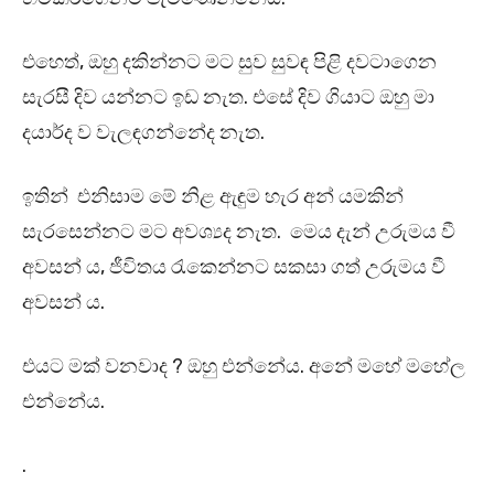
එහෙත්, ඔහු දකින්නට මට සුව සුවඳ පිළි දවටාගෙන
සැරසී දිව යන්නට ඉඩ නැත. එසේ දිව ගියාට ඔහු මා
දයාර්ද ව වැලඳගන්නේද නැත.
ඉතින් එනිසාම මේ නිළ ඇඳුම හැර අන් යමකින්
සැරසෙන්නට මට අවශ්‍යද නැත. මෙය දැන් උරුමය වී
අවසන් ය, ජීවිතය රැකෙන්නට සකසා ගත් උරුමය වී
අවසන් ය.
එයට මක් වනවාද ? ඔහු එන්නේය. අනේ මහේ මහේල
එන්නේය.
.