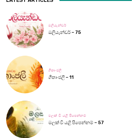
LATEST ARTICLES
ඔලියැන්ඩර්
ඔලියැන්ඩර් – 75
ගීතාංජලී
ගීතාංජලී – 11
මලක් වී යළි පිපෙන්නම්
මලක් වී යළි පිපෙන්නම් – 57