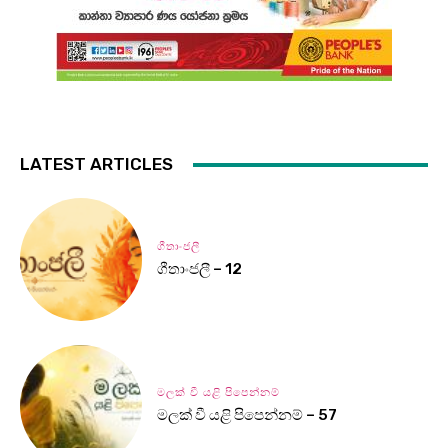
LATEST ARTICLES
ගීතාංජලී
ගීතාංජලී – 12
මලක් වී යළි පිපෙන්නම්
මලක් වී යළි පිපෙන්නම් – 57