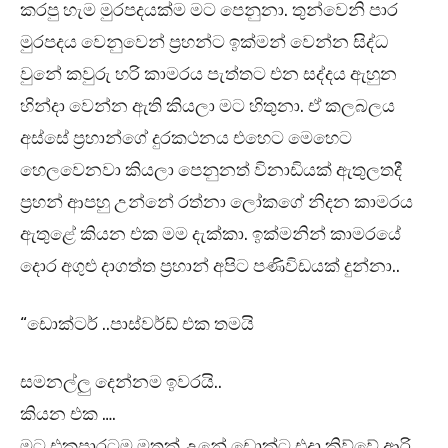
කරපු හැම මුරපදයක්ම මට පෙනුනා. තුන්වෙනි පාර
මුරපදය වෙනුවෙන් ප්‍රහන්ට ඉක්මන් වෙන්න සිද්ධ
වුනේ කවුරු හරි කාමරය පැත්තට එන සද්දය ඇහුන
හින්දා වෙන්න ඇති කියලා මට හිතුනා. ඒ කලබලය
අස්සේ ප්‍රහාන්ගේ දුරකථනය එහෙට මෙහෙට
හෙලවෙනවා කියලා පෙනුනත් විනාඩියක් ඇතුලතදී
ප්‍රහන් ආපහු උන්නේ රත්නා ලෝකගේ නිදන කාමරය
ඇතුළේ කියන එක මම දැක්කා. ඉක්මනින් කාමරයේ
දොර අගුළු දාගත්ත ප්‍රහාන් අපිට පණිවිඩයක් දුන්නා..
“ඩොක්ටර් ..පාස්වර්ඩ් එක තමයි
සමනල්ලු දෙන්නම ඉවරයි..
කියන එක ….
මට එකපාරටම මතක් උනේ ඩොක්ට එදා කිව්වේ ආරි