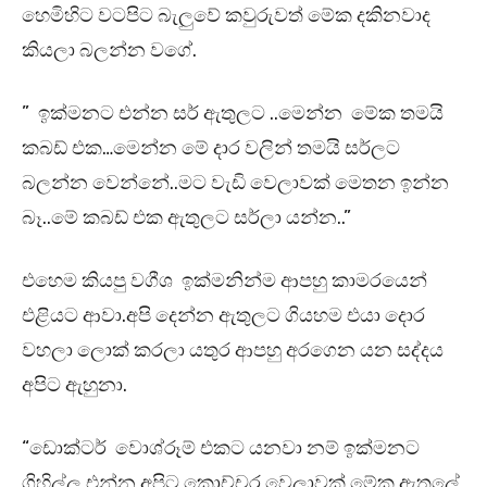
හෙමිහිට වටපිට බැලුවේ කවුරුවත් මේක දකිනවාද
කියලා බලන්න වගේ.
” ඉක්මනට එන්න සර් ඇතුලට ..මෙන්න මේක තමයි
කබඩ් එක…මෙන්න මේ දාර වලින් තමයි සර්ලට
බලන්න වෙන්නේ..මට වැඩි වෙලාවක් මෙතන ඉන්න
බෑ..මේ කබඩ් එක ඇතුලට සර්ලා යන්න..”
එහෙම කියපු වගීශ ඉක්මනින්ම ආපහු කාමරයෙන්
එළියට ආවා.අපි දෙන්න ඇතුලට ගියහම එයා දොර
වහලා ලොක් කරලා යතුර ආපහු අරගෙන යන සද්දය
අපිට ඇහුනා.
“ඩොක්ටර් වොශ්රූම් එකට යනවා නම් ඉක්මනට
ගිහිල්ල එන්න අපිට කොච්චර වෙලාවක් මේක ඇතුලේ