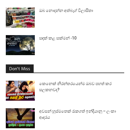
ඔබ නොදන්න අත්බෑග් විලාසිතා
සඳක් කළ සක්මන් -10
Don't Miss
කෙනෙක් නිරන්තරයෙන්ම ඔබව පහත් කර
සලකනවද?
අවසන් හුස්මතෙක් රැකගත් ඉන්දියානු – ලංකා
ආදරය