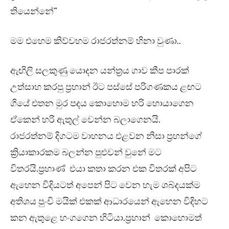
තියෙන්නේ”
මම එහෙම කිව්වහම රාජරත්නම් හිනා වුණා..
ඇඟිලි සලකුණු යොදන යන්ත්‍රය ගාව කීප පාරක්
උත්සාහ කරපු ප්‍රහාන් ඊට පස්සේ පරිගණකය ළඟට
ගියේ එතන මුර පදය කොහොම හරි හොයාගෙන
ඒකෙන් හරි ඇතුල් වෙන්න බලාගෙනයි.
රාජරත්නම් දිගටම වාහනය එළවන නිසා ප්‍රහන්ගේ
ක්‍රියාකාරකම බලන්න පුළුවන් වුනේ මට
විතරයි.ප්‍රහාණ් එයා කතා කරන එක විතරක් අපිට
ඇහෙන විදියටත් අපෙන් පිට වෙන හැම ශබ්දයක්ම
අතිශය පුංචි මයික් එකක් ආධාරයෙන් ඇහෙන විදිහට
කන ඇතුළෙ හංගගෙන හිටියා.ප්‍රහාන් කොහොමත්