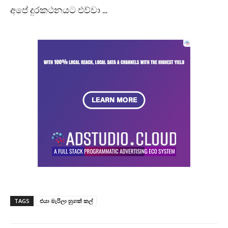
අපේ දුරකථනයට එව්වා …
TAGS
එයා මැරිලා හුගක් කල්