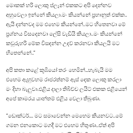
මොකක් හරි ලොකු ප්ලෑන් එකකට අපි දෙන්නව
අහුවෙලා ඉන්නේ කියලා.මං කියන්නේ ප්‍රහානුත් එක්ක..
ඇයි දන්නවද මම එහෙම කියන්නේ..මට හිතෙනවා මේ
ප්‍රශ්නය විසදෙනවා ලේසි වැඩියි කියලා..මං කියන්නේ
කවුරුහරි මේක විසඳන්න උදව් කරනවා කියලයි මට
හිතෙන්නේ..”
අපි කතා කළේ කූඹියෝ තරං හෙමින්…හැබැයි මම
එහෙම ඇහුවහම රාජරත්නම් ඇස් දෙක ලොකු කරලා
මං දිහා බැලුවා.එළිය දාලා තිබිච්ච ලයිට් එකක එළියෙන්
අපේ කාමරය යාන්තම් එළිය වෙලා තිබුණා.
“ඩොක්ටර්…. මට සමාවෙන්න මෙහෙම කියනවට..මේ
ගමන එනකොට මගදී මට එහෙම හිතුණා..ඒත් අපි