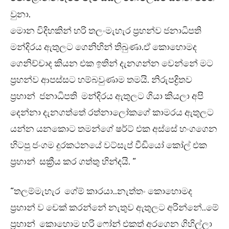
වුනා.
මොන විදිහකින් හරි තලංමැහැර ප්‍රහන්ව ජනාධිපති
මන්දිරය ඇතුලට ගෙනිහින් තිබුණා.ඒ කොහොමද
ගෙනිච්චාද කියන එක ඉතින් දැනගන්න වෙන්නේ මට
ප්‍රහන්ව ආපස්සට හම්බවුණාම තමයි. නිරුපද්‍රිතව
ප්‍රහාන් ජනාධිපති මන්දිරය ඇතුලට ගියා කියලා අපි
දෙන්නා දැනගත්තේ රත්නාලෝකගේ කාමරය ඇතුලට
යන්න යනකොට තමන්ගේ ෂර්ට් එක අස්සේ හංගගෙන
හිටපු ජංගම දුරකථනයේ වට්සැප් වීඩියෝ කෝල් එක
ප්‍රහාන් සක්‍රීය කර ගත්තු හින්දයි. “
“තලම්මැහැර ගේම් කාරයා..නැත්තං කොහොමද
ප්‍රහාන් ව චෙක් කරන්නේ නැතුව ඇතුලට අරින්නේ..මේ
ප්‍රහාන් කොහොම හරි ෆෝන් එකත් අරගෙන ගිහිල්ලා