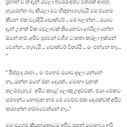
ප්‍රහාන් ව ත් දැන් යවලා ඉවරයි.අපිට විතරක් ආපහු
හැරෙන්න බෑ කියලා මට හිතුනා.හැබැයි මම එහෙම
කියන එක වැරදියි.ඩොක්ටර් … මේ බලන්න .. ඔයාට
දැන් උනත් ටික වෙලාවක් තියෙනවා බේරිලා යන්න
ඕනේ නම්..අපිට පුළුවන් වගීශ ට කතා කරලා ඉක්මන්
වෙන්න… හැබැයි … ඩොක්ටර් විතරයි … මං එන්නෙ නෑ….
“
” පිස්සු ද රාජා … මං එහෙම ඔයාව දාලා යන්නේ
නෑ..ඔන්න ඔහේ ඕන දෙයක්… මොනා වුනත්
තලම්මැහැර අපිට කළේ ලොකු උදව්වක්.. එයා මේකට
සම්බන්ධ නොවුන නම් මේ වෙච්ච එක දෙයක්වත් අපිට
කරගන්න හම්බවෙන්නේ නෑ…”
මම එහෙම කියනකොටම අපිට ප්‍රහන් මොනවා හරි