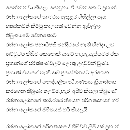
පෙන්නනවා කියලා පෙනුනා..ඒ වෙනකොට ප්‍රහාන්
රත්නාලෝකගේ කාමරය ඇතුළට ගිහිල්ලා පැය
හතරකටත් කිට්ටු කාලයක් වෙන්න ඇවිල්ලා
තිබුණා.මේ වෙනකොට
රත්නාලෝක ජනාධිපති මන්දිරයේ නැති හින්දා උඩ
තට්ටුවට කිසිම කෙනෙක් ආවේ නැහැ.ඇත්තටම ඒක
ප්‍රහාන්ගේ පරීක්ෂණවලට ලොකු උදව්වක් වුණා.
ප්‍රහාණ් එයාගේ හැකියාව ප්‍රයෝජනයට අරගෙන
රත්නාලෝකගේ පෞද්ගලික පරිගණකය ක්‍රියාත්මක
කරගෙන තිබුණා.තලම්මැහැර අපිට කියලා තිබුණේ
රත්නාලෝකගේ කාමරයේ තියෙන පරිගණකයත් හරි
රත්නාලෝකගේ ජීවිතයත් හරි කියලයි.
රත්නාලෝකගේ පරිගණකයේ තිබිච්ච ලිපියක් ප්‍රහාන්