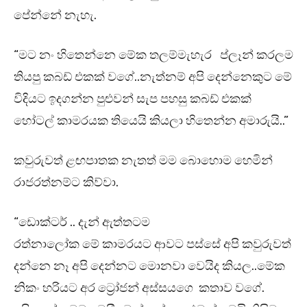
පේන්නේ නැහැ.
“මට නං හිතෙන්නෙ මේක තලම්මැහැර ප්ලෑන් කරලම
තියපු කබඩ් එකක් වගේ..නැත්නම් අපි දෙන්නෙකුට මේ
විදියට ඉදගන්න පුළුවන් සැප පහසු කබඩ් එකක්
හෝටල් කාමරයක තියෙයි කියලා හිතෙන්න අමාරුයි..”
කවුරුවත් ළඟපාතක නැතත් මම බොහොම හෙමින්
රාජරත්නම්ට කිව්වා.
“ඩොක්ටර් .. දැන් ඇත්තටම
රත්නාලෝක මේ කාමරයට ආවට පස්සේ අපි කවුරුවත්
දන්නෙ නෑ අපි දෙන්නට මොනවා වෙයිද කියල..මේක
නිකං හරියට අර ට්‍රෝජන් අස්සයගෙ කතාව වගේ.