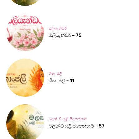
ඔලියැන්ඩර්
ඔලියැන්ඩර් – 75
ගීතාංජලී
ගීතාංජලී – 11
මලක් වී යළි පිපෙන්නම්
මලක් වී යළි පිපෙන්නම් – 57