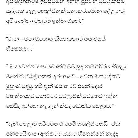
අපි දෙන්නටම ඉවසීමෙන් ඉන්න පුළුවන් වෙයි.කිසිම
සද්දයක් හැල හොල්මනක් නොකර.මොන දේ උනත්
අපි දෙන්නා එකටම ඉන්න ඕනේ..”
“රාජා .. ඔයා ඔහොම කියනකොට මට බයත්
හිතෙනවා..”
” බයවෙන්න එපා ඩොක්ට මම සූදානම් ශරීරය කියලා
මගේ රිවෝල් එකත් අරං ආවේ… වෙන ඕන දේකට
මුහුණ දෙමු. හරි දැන් ඔය කබඩ් එකේ දොර
වහන්න.තව කොච්චර වෙලාවක් මෙහෙම ඉන්න
වෙයිද දන්නෙ නෑ..දැන් කීයද ඩොක්ට වෙලාව..”
“දැන් වෙලාව හරියටම රෑ අටයි හතලිස් පහයි. ඒක
නෙමෙයි රාජා ඇත්තටම ඔයාට හිතෙන්නේ නැද්ද