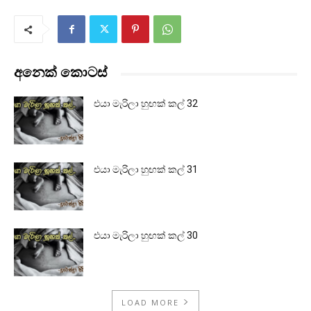
අනෙක් කොටස්
එයා මැරිලා හුඟක් කල් 32
එයා මැරිලා හුඟක් කල් 31
එයා මැරිලා හුඟක් කල් 30
LOAD MORE