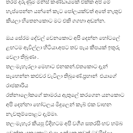
තරම් දරුණුම මිනිස් කණ්ඩායමක් එක්ක අපි මේ
හැප්පෙන්න යන්නේ කැට පෝලයක්වත් අතේ නැතුව
කියලා හිතෙනකොට මට එකි ගගහා අඬන්න.
ඔය සේරම දේවල් වෙනකොට අපි දෙන්න හෝටලේ
ළඟටම ඇවිල්ලා හිටියා.අපට තව පැය කීපයක් ඉතුරු
වෙලා තිබුණා .
තලංමැහැරලා මෙහාට එනකන්.එතකොට දැන්
සෑහෙන්න කළුවර වැටිලා තිබුණේ.ප්‍රහාන් එයාගේ
රාජකාරිය
රත්නාලෝකගේ කාමරය ඇතුලේ කරගෙන යනකොට
අපි දෙන්නා හෝටලය මිදුලෙන් කැබ් එක වාහන
නැවතුම්පොළට දැම්මා.
තලංමැහැර කියපු විදිහටම අපි වගීශ සතරසිංහව හම්බ