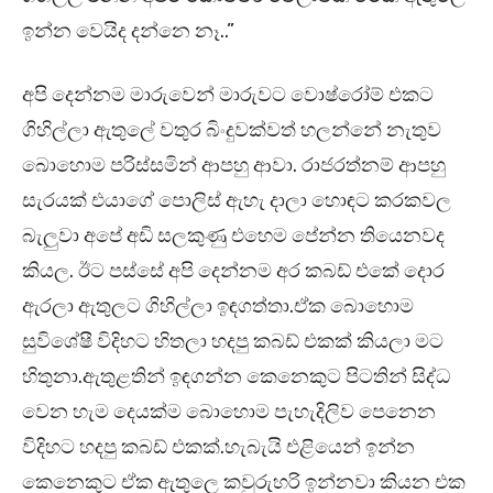
ඉන්න වෙයිද දන්නෙ නෑ..”
අපි දෙන්නම මාරුවෙන් මාරුවට වොෂ්රෝම් එකට
ගිහිල්ලා ඇතුලේ වතුර බිංදුවක්වත් හලන්නේ නැතුව
බොහොම පරිස්සමින් ආපහු ආවා. රාජරත්නම් ආපහු
සැරයක් එයාගේ පොලිස් ඇහැ දාලා හොඳට කරකවල
බැලුවා අපේ අඩි සලකුණු එහෙම පේන්න තියෙනවද
කියල. ඊට පස්සේ අපි දෙන්නම අර කබඩ් එකේ දොර
ඇරලා ඇතුලට ගිහිල්ලා ඉඳගත්තා.ඒක බොහොම
සුවිශේෂී විදිහට හිතලා හදපු කබඩ් එකක් කියලා මට
හිතුනා.ඇතුළතින් ඉඳගන්න කෙනෙකුට පිටතින් සිද්ධ
වෙන හැම දෙයක්ම බොහොම පැහැදිලිව පෙනෙන
විදිහට හදපු කබඩ් එකක්.හැබැයි එළියෙන් ඉන්න
කෙනෙකුට ඒක ඇතුලෙ කවුරුහරි ඉන්නවා කියන එක