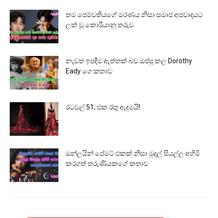
තම පෙම්වතියගේ මරණය නිසා සමාජ අපවාදයට
ලක් වූ කොරියානු තරුව
නැවත ඉපදීම ඇත්තක් බව ඔප්පු කල Dorothy
Eady ගෙ කතාව
රටවල් 51, එක රතු ඇඳුමයි!
ඔන්ලයින් පේමට් එකක් නිසා මුදල් සියල්ල අහිමි
කරගත් තරුණියකගේ කතාව