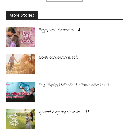
More Stories
මියුරු පෙම් වසන්තේ – 4
පරණ නොවෙන ආදරේ
වතුර වැඩිපුර බිව්වොත් මොකද වෙන්නෙ?
ළතෙත් ආදර හැඟුම් ගංගා – 35