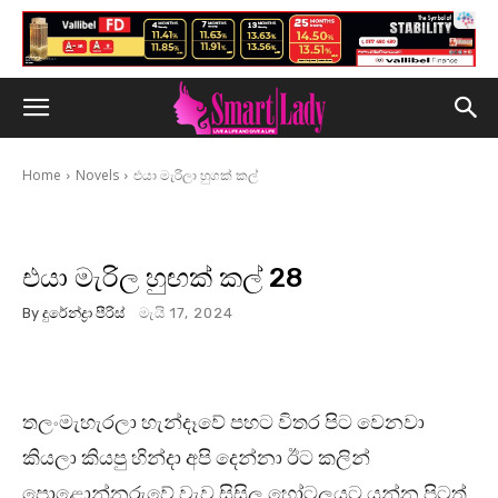
Home
Novels
එයා මැරිලා හුගක් කල්
එයා මැරිල හුඟක් කල් 28
By
දුරේන්ද්‍රා පීරිස්
මැයි 17, 2024
තලංමැහැරලා හැන්දෑවේ පහට විතර පිට වෙනවා
කියලා කියපු හින්දා අපි දෙන්නා ඊට කලින්
පොළොන්නරුවේ වැව සිසිල හෝටලයට යන්න පිටත්