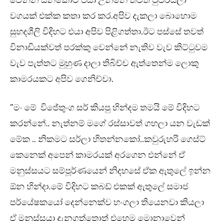
වෙන්න යනකොට එයා උන්නෙ තවත් ටුවරිස්ලා
වගයක් එක්ක කතා කර කර.අපිව දැකලා බොහොම
සුහදශීලි විදිහට එයා අපිව පිළිගත්තා.ඊට පස්සේ තවත්
විනාඩියක්වත් පරක්කු වෙන්නේ නැතිව වැව කිට්ටුවම
වැව පැත්තට මුහුණ දාලා තිබිච්ච ඇත්තෙන්ම ලොකු
කාමරයකට අපිව ගෙනිච්චා.
“මං මේ විජේතුංග සර් කියපු හින්දම තමයි මේ විදිහට
කරන්නේ.. නැත්නම් මගේ රස්සාවත් ගහලා යන වැඩක්
මේක .. නිකමට සර්ලා හිතන්නකෝ..කවුරුහරි ගෙස්ට්
කෙනෙක් අපෙන් කාමරයක් අරගෙන එන්නේ ඒ
මනුස්සයට සම්පූර්ණයෙන් නිදහසේ ඒක ඇතුලේ ඉන්න
ඕන හින්දා.මේ විදිහට කබඩ් එකක් ඇතුලේ සමාජ
පර්යේෂකයෝ දෙන්නෙක්ව හංගලා තියෙනවා කියලා
ඒ මනුස්සයා දැනගත්තොත් එහෙම මොනාවෙන්