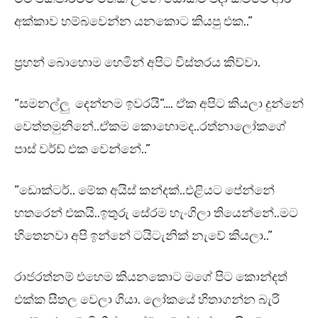
අක්කාව හම්බවෙන්න යනකොට කියපු එක..”
ප්‍රහන් බොහොම හෙමින් අපිට විස්තරය කිව්වා.
“සමනල්ලු දෙන්නම ඉවරයි”…. ඒක අපිට කියලා දුන්නේ
වෙත්තමුනිනේ..ඒකම කොහොමද..රත්නාලෝකගේ
පාස් වර්ඩ් එක වෙන්නේ..”
“ඩොක්ටර්.. මේක අයිස් කන්දක්..එළියට පේන්නේ
හතරෙන් එකයි..ඉතුරු සේරම හැංගිලා තියෙන්නේ..මට
හිතෙනවා අපි ඉන්නේ ටයිටැනික් නැවේ කියලා..”
රාජරත්නම් එහෙම කියනකොට මගේ පිට කොන්දත්
එක්ක සීතල වෙලා ගියා. ලෝකයේ හිතාගන්න බැරි