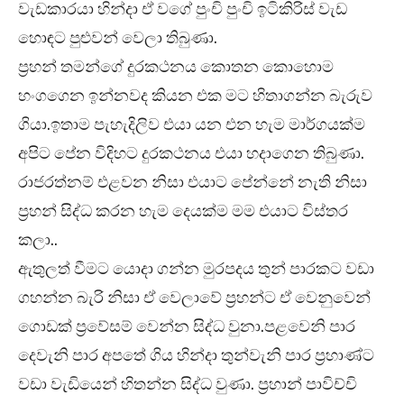
වැඩකාරයා හින්දා ඒ වගේ පුංචි පුංචි ඉටිකිරිස් වැඩ
හොඳට පුළුවන් වෙලා තිබුණා.
ප්‍රහන් තමන්ගේ දුරකථනය කොතන කොහොම
හංගගෙන ඉන්නවද කියන එක මට හිතාගන්න බැරුව
ගියා.ඉතාම පැහැදිලිව එයා යන එන හැම මාර්ගයක්ම
අපිට පේන විදිහට දුරකථනය එයා හදාගෙන තිබුණා.
රාජරත්නම් එළවන නිසා එයාට පේන්නේ නැති නිසා
ප්‍රහන් සිද්ධ කරන හැම දෙයක්ම මම එයාට විස්තර
කලා..
ඇතුලත් වීමට යොදා ගන්න මුරපදය තුන් පාරකට වඩා
ගහන්න බැරි නිසා ඒ වෙලාවේ ප්‍රහන්ට ඒ වෙනුවෙන්
ගොඩක් ප්‍රවේසම් වෙන්න සිද්ධ වුනා.පළවෙනි පාර
දෙවැනි පාර අපතේ ගිය හින්දා තුන්වැනි පාර ප්‍රහාණ්ට
වඩා වැඩියෙන් හිතන්න සිද්ධ වුණා. ප්‍රහාන් පාවිච්චි