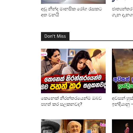
අඩු නින්ද මානසික රෝග රැසකට
ජාත්‍යන්ත
අත වනයි
ගැන දැනග
Don't Miss
කෙනෙක් නිරන්තරයෙන්ම ඔබව
අවසන් හුස
පහත් කර සලකනවද?
ඉන්දියානු