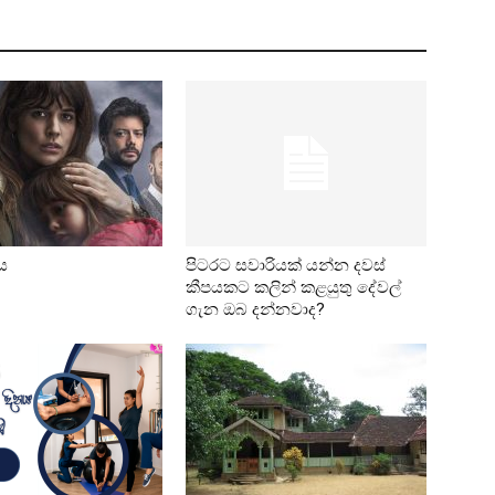
ය
පිටරට සවාරියක් යන්න දවස්
කීපයකට කලින් කළයුතු දේවල්
ගැන ඔබ දන්නවාද?