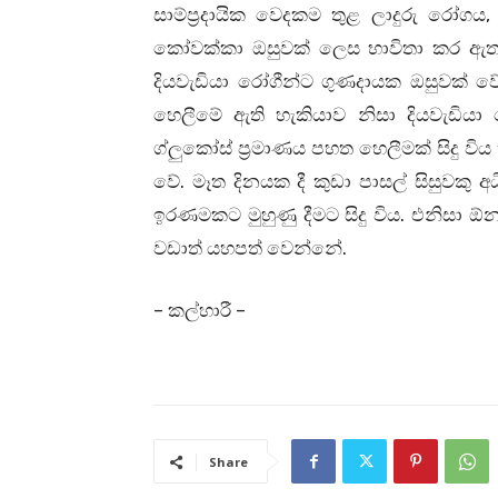
සාම්ප්‍රදායික වෙදකම තුළ ලාදුරු රෝගය
කෝවක්කා ඔසුවක් ලෙස භාවිතා කර ඇත
දියවැඩියා රෝගීන්ට ගුණදායක ඔසුවක් වේ
හෙලීමේ ඇති හැකියාව නිසා දියවැඩියා 
ග්ලුකෝස් ප්‍රමාණය පහත හෙලීමක් සිදු විය 
වේ. මෑත දිනයක දී කුඩා පාසල් සිසුව
ඉරණමකට මුහුණු දීමට සිදු විය. එනිසා
වඩාත් යහපත් වෙන්නේ.
– කල්හාරී –
Share