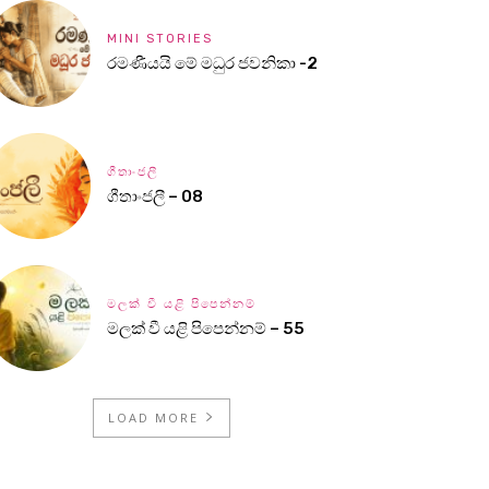
MINI STORIES
රමණීයයි මේ මධුර ජවනිකා -2
ගීතාංජලී
ගීතාංජලී – 08
මලක් වී යළි පිපෙන්නම්
මලක් වී යළි පිපෙන්නම් – 55
LOAD MORE