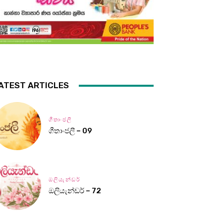
ATEST ARTICLES
ගීතාංජලී
ගීතාංජලී – 09
ඔලියැන්ඩර්
ඔලියැන්ඩර් – 72