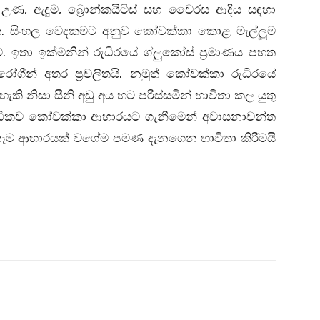
, උණ, ඇදුම, බ්‍රොන්කයිටිස් සහ වෛරස ආදිය සඳහා
. සිංහල වෙදකමට අනුව කෝවක්කා කොළ මැල්ලූම
. ඉතා ඉක්මනින් රුධිරයේ ග්ලුකෝස් ප්‍රමාණය පහත
රෝගීන් අතර ප්‍රචලිතයි. නමුත් කෝවක්කා රුධිරයේ
හැකි නිසා සීනි අඩු අය හට පරිස්සමින් භාවිතා කල යුතු
කු අධිකව කෝවක්කා ආහාරයට ගැනීමෙන් අවාසනාවන්ත
 ඕනෑම ආහාරයක් වගේම පමණ දැනගෙන භාවිතා කිරීමයි