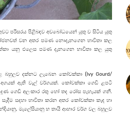
වට පරිසරය පිළිබඳව අවබෝධයෙන් යුතු ව සිටිය යුතු
යෝජනවත් වන අතර පමණ නොදැනගෙන භාවිතා කල
ෝවක්කා යනු එලෙස පමණ දැනගෙන භාවිතා කල යුතු
ුළ බහුලව දක්නට ලැබෙන කෝවක්කා (Ivy Gourd/
 අගයක් ඇති වැල් වර්ගයක්. කෝවක්කා ගෙඩි ළපටි
දුණ ගෙඩි අලංකාර රතු හෝ තද රෝස පැහැයක් ගනී.
 සෑදීම සදහා භාවිතා කරන අතර කෝවක්කා කැඳ හා
්දියානු, මැලේසියානු හ තායි ආහාර වර්ග වල බහුලව