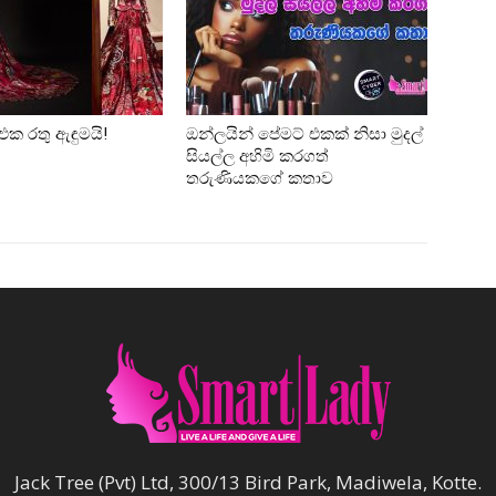
එක රතු ඇඳුමයි!
ඔන්ලයින් පේමට් එකක් නිසා මුදල්
සියල්ල අහිමි කරගත්
තරුණියකගේ කතාව
Jack Tree (Pvt) Ltd, 300/13 Bird Park, Madiwela, Kotte.