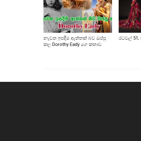
නැවත ඉපදීම ඇත්තක් බව ඔප්පු
රටවල් 51, 
කල Dorothy Eady ගෙ කතාව