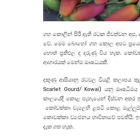
ගහ කොලින් පිරී ඇති රටක ජීවත්වන අප, අ
වේ. මෙම බොහෝ ගහ කොල අපට ප්‍ර
හොත් ප්‍රතිඵල ද දරුණු විය හැක. ක
ආහාරයක් මෙන්ම ඖෂධයකි.
දකුණු ආසියානු රටවල වියළි කලාපය ත
Scarlet Gourd/ Kowai) යනු ඖෂධීමය
කාලයේදී කොළ පැහැයෙන් දිස්වන අතර ඉ
කෝවක්කා වැලෙහි ළපටි කොළ මැල්ලූම්
කොවක්කා ව්‍යංජනය භාවිතාවේ පවතියි. ඉන
දැක ගත හැක.