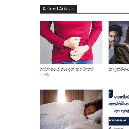
Related Articles
ගර්භාෂයේ හැදෙන අසාමාන්‍ය
කාලතරණ
ගෙඩි