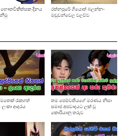
ර භෞතචිකිත්සක දිනය
රත්නපුරේ ගියොත් බලන්න-
නිමු
මඩුවන්වෙල වලව්ව
්මතෙක් රැකගත්
තම පෙම්වතියගේ මරණය නිසා
 – ලංකා ආදරය
සමාජ අපවාදයට ලක් වූ
කොරියානු තරුව