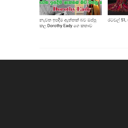
නැවත ඉපදීම ඇත්තක් බව ඔප්පු
රටවල් 51, 
කල Dorothy Eady ගෙ කතාව