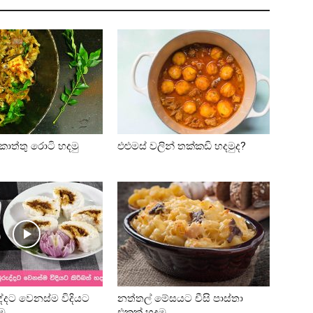
ොත්තු රොටි හදමු
එළුමස් වලින් තක්කඩි හදමුද?
ුද්දට වෙනස්ම විදියට
නත්තල් මේසයට චීසි පාස්තා
මු…
එකක් හදමු.