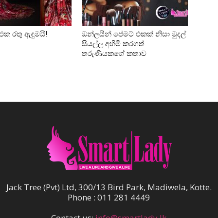
එක රතු ඇඳුමයි!
ඔන්ලයින් පේමට් එකක් නිසා මුදල්
සියල්ල අහිමි කරගත්
තරුණියකගේ කතාව
Jack Tree (Pvt) Ltd, 300/13 Bird Park, Madiwela, Kotte.
Phone : 011 281 4449
Contact us:
info@smartlady.lk