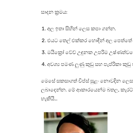
සාදන ක්‍රමය:
අල ඉතා සිහින් ලෙස කපා ගන්න.
එයට තෙල් එක්කර හොඳින් අල පෙත්තේ 
මයික්‍රෝ වේව් උඳුනක උපරිම උෂ්ණත්වයෙ
අවශ්‍ය පමණ ලුණු කුඩු සහ පැප්රිකා ක
මෙසේ සකසාගත් චිප්ස් සුළං නොවදින ලෙස 
ලබාදෙන්න. මේ ආකාරයෙන්ම බතල, කැරට් 
හැකියි…