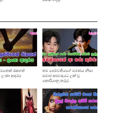
්මතෙක් රැකගත්
තම පෙම්වතියගේ මරණය නිසා
 – ලංකා ආදරය
සමාජ අපවාදයට ලක් වූ
කොරියානු තරුව