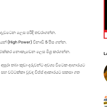
දැවටෙන ලෙස පරිදි තවරාගන්න.
න් (High Power) විනාඩි 5 පිස ගන්න.
ුඩු එක්කර නොකැඩෙන ලෙස මිශ්‍ර කරගන්න.
L
අසුරා තබා කුඩා දරුවන්ට අවශ්‍ය විටෙක ආහාරයට
සහ වට්ටක්කා වුවද චිප්ස් ආකාරයට සකසා ගත