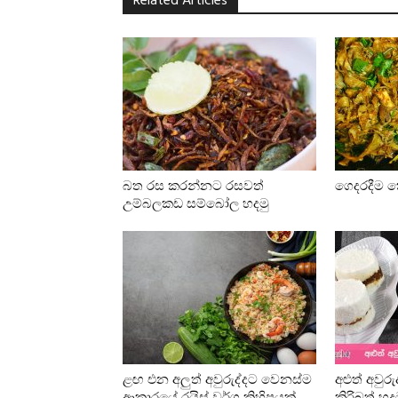
Related Articles
බත රස කරන්නට රසවත්
ගෙදරදීම ක
උම්බලකඩ සම්බෝල හදමු
ළඟ එන අලුත් අවුරුද්දට වෙනස්ම
අළුත් අවුර
ආකාරයේ රයිස් වර්ග කිහිපයක්
කිරිබත් හද