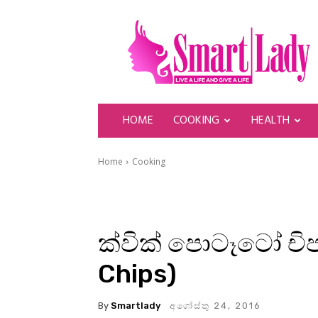
SmartLady
HOME
COOKING
HEALTH
Home
Cooking
ක්වික් පොටෑටෝ චිප
Chips)
By
Smartlady
අගෝස්තු 24, 2016