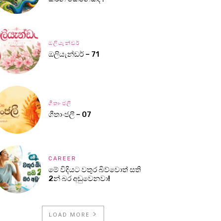
ඔලියැන්ඩර්
ඔලියැන්ඩර් – 71
ගීතාංජලී
ගීතාංජලී – 07
CAREER
මේ විදියට වතුර බිව්වොත් සති
2න් බර අඩුවෙනවා!
LOAD MORE