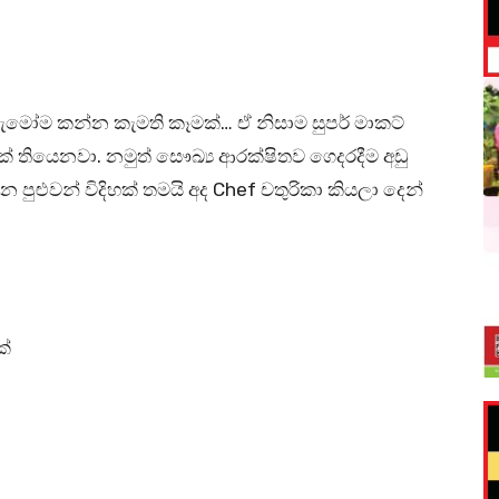
මෝම කන්න කැමති කෑමක්… ඒ නිසාම සුපර් මාකට්
් තියෙනවා. නමුත් සෞඛ්‍ය ආරක්ෂිතව ගෙදරදීම අඩු
ුළුවන් විදිහක් තමයි අද Chef චතුරිකා කියලා දෙන්
ක්