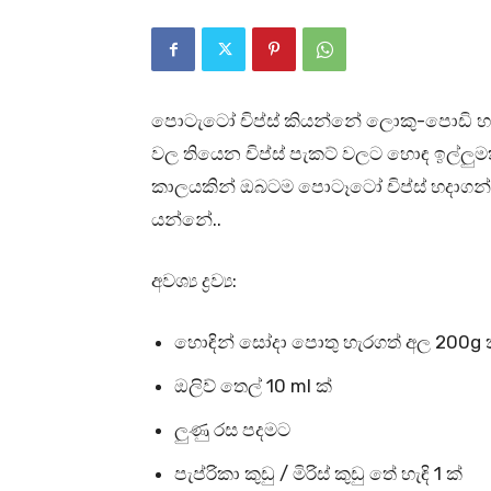
පොටැටෝ චිප්ස් කියන්නේ ලොකු-පොඩි හැ
වල තියෙන චිප්ස් පැකට් වලට හොඳ ඉල්ලුමක
කාලයකින් ඔබටම පොටෑටෝ චිප්ස් හදාගන්න ප
යන්නේ..
අවශ්‍ය ද්‍රව්‍ය:
හොඳින් සෝදා පොතු හැරගත් අල 200g 
ඔලිව් තෙල් 10 ml ක්
ලුණු රස පදමට
පැප්රිකා කුඩු / මිරිස් කුඩු තේ හැඳි 1 ක්