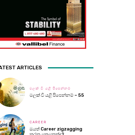
ATEST ARTICLES
මලක් වී යළි පිපෙන්නම්
මලක් වී යළි පිපෙන්නම් – 55
CAREER
ඔයත් Career zigzagging
කරන කෙනෙක්ද?