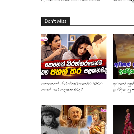
Don't Miss
කෙනෙක් නිරන්තරයෙන්ම ඔබව
අවසන් හුස
පහත් කර සලකනවද?
ඉන්දියානු