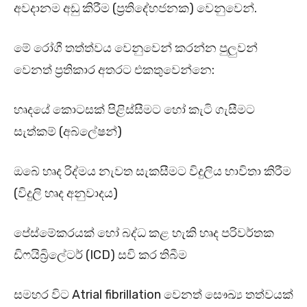
අවදානම අඩු කිරීම (ප්‍රතිදේහජනක) වෙනුවෙන්.
මේ රෝගී තත්ත්වය වෙනුවෙන් කරන්න පුලුවන්
වෙනත් ප්‍රතිකාර අතරට එකතුවෙන්නෙ:
හෘදයේ කොටසක් පිළිස්සීමට හෝ කැටි ගැසීමට
සැත්කම් (අබ්ලේෂන්)
ඔබේ හෘද රිද්මය නැවත සැකසීමට විදුලිය භාවිතා කිරීම
(විදුලි හෘද අනුවාදය)
පේස්මේකරයක් හෝ බද්ධ කළ හැකි හෘද පරිවර්තක
ඩිෆයිබ්‍රිලේටර් (ICD) සවි කර තිබීම
සමහර විට Atrial fibrillation
වෙනත් සෞඛ්‍ය තත්වයක්