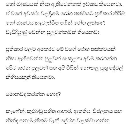
හෝ ඖෂධයක් නිසා ඇතිවෙන්නත් ඉඩකඩ තියෙනවා.
ඒ වගේ අවස්ථා වලදී,මේ රෝග තත්වයට ප්‍රතිකාර කිරීම
හෝ ඖෂධය නැවැත්වීම මගින් රෝග ලක්ෂණ
වැඩිදියුණු වෙන්න පූලුවන්කමක් තියෙනවා.
ප්‍රතිකාර වලට අමතරව මේ වගේ රෝග තත්ත්වයක්
නිසා ඇතිවෙන්න පුලුවන් සංකූලතා අවම කරගන්න
අපිට කරන පුලුවන් සහ අපි විසින් නොකල යුතු දේවල්
කිහිපයකුත් තියෙනවා.
මොනවද කරන්න හොඳ?
කැෆේන්, කුළුබඩු සහිත ආහාර, ආතතිය, විජලනය සහ
නින්ද නොමැතිකම වැනි ප්‍රේරක වළක්වා ගන්න