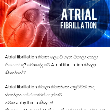
Atrial fibrillation කියන ලෙඩේ ගැන ඔයාලා අහලා
තියෙනවද? මොකද්ද මේ Atrial fibrillation කියලා
කියන්නේ?
Atrial fibrillation කියලා කියන්නෙ අක්‍රමවත් හෘද
ස්පන්දනයක් එහෙමත් නැත්තම්
මේක arrhythmia කියලත්