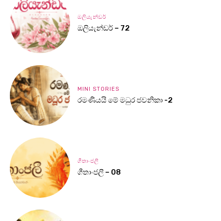
ඔලියැන්ඩර්
ඔලියැන්ඩර් – 72
MINI STORIES
රමණීයයි මේ මධුර ජවනිකා -2
ගීතාංජලී
ගීතාංජලී – 08