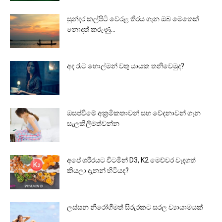
සුන්දර කල්පිටි වෙරළ තීරය ගැන ඔබ මෙතෙක්
නොදත් කරුණු…
අද රෑට හොල්මන් වතු යායක තනිවෙමුද?
ඔසප්වීමේ අක්‍රමිකතාවන් සහ වේදනාවන් ගැන
සැලකිලිමත්වන්න
අපේ ශරීරයට විටමින් D3, K2 මෙච්චර වැදගත්
කියලා දැනන් හිටියද?
ලස්සන නීරෝගීමත් සිරුරකට සරල ව්‍යායාමයක්