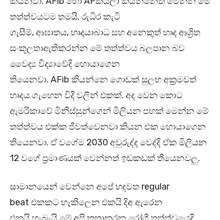
කියනවා. AFib හෝ AFකියලා කියන්නෙත් මෙන්න මේ
තත්ත්වයටම තමයි. රුධිර කැටි
ගැසීම්, ආඝාතය, හෘදයාබාධ සහ අනෙකුත් හෘද ආශ්‍රිත
සංකූලතාඇතිකරන්න මේ තත්ත්වය බලපාන බව
වෛද්‍ය විද්‍යාවේදි හොයාගෙන
තියෙනවා. AFib කියන්නෙ ගොඩක් සුලභ අක්‍රමවත්
හෘදය ගැහෙන විදි වලින් එකක්. අද වෙන කොට
ඇමරිකාවේ මිනිස්සුන්ගෙන් මිලියන පහක් මෙන්න මේ
තත්ත්වය එක්ක ජීවත්වෙනවා කියන එක හොයාගෙන
තියෙනවා. ඒ වගේම 2030 අවුරුද්ද වෙද්දි ඒක මිලියන
12 වගේ ප්‍රමාණයක් වෙන්නත් ඉඩකඩක් තියෙනවලු.
සාමානයෙන් වෙන්නෙ අපේ හදවත regular
beat එකකට හැකිලෙන එකයි දිඅ ඇරෙන
එකයි.හැබැයි මේ අපි කතාකරන රෝගී තත්ත්වයෙදි