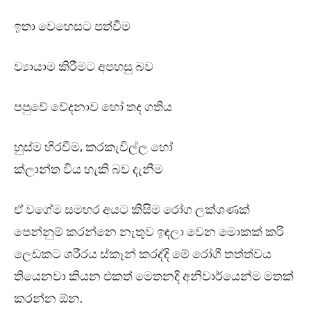
ඉතා වෙහෙසට පත්වීම
ව්‍යායාම කිරීමට අපහසු බව
පපුවේ වේදනාව හෝ තද ගතිය
හුස්ම හිරවීම, කරකැවිල්ල හෝ
ක්ලාන්ත විය හැකි බව දැනීම
ඒ වගේම සමහර අයට කිසිම රෝග ලක්ශණක්
පෙන්නුම් කරන්නෙ නැතුව ඉඳලා වෙන මොකක් කරි
ලෙඩකට ශරීරය ස්කෑන් කරද්දි මේ රෝගී තත්ත්වය
තියෙනවා කියන එකත් මෙතනදි අනිවාර්යෙන්ම මතක්
කරන්න ඕන.‍