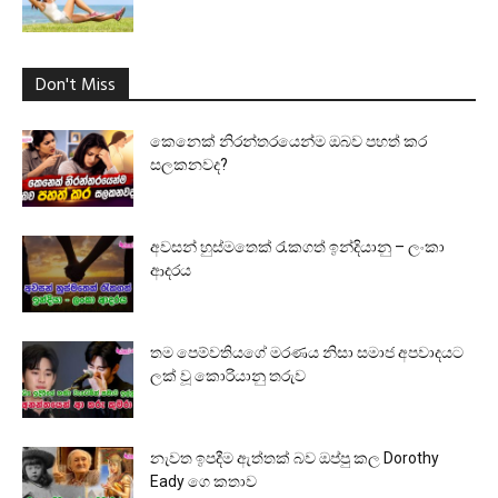
Don't Miss
කෙනෙක් නිරන්තරයෙන්ම ඔබව පහත් කර
සලකනවද?
අවසන් හුස්මතෙක් රැකගත් ඉන්දියානු – ලංකා
ආදරය
තම පෙම්වතියගේ මරණය නිසා සමාජ අපවාදයට
ලක් වූ කොරියානු තරුව
නැවත ඉපදීම ඇත්තක් බව ඔප්පු කල Dorothy
Eady ගෙ කතාව