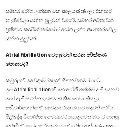
සමහර රෝග ලක්ෂන ටික කාලයක් තිබිලා එකපාර
නැතිවෙලා යන්න පුලුවන් වගේම සමහර අවතාවක
ප්‍රතිකාර කරයින් පස්සේ ඒ රෝග ලක්ශණ නතරවෙලා
යන්න පුලුවන්.
Atrial fibrillation
වෙනුවෙන් කරන පරීක්ෂණ
මොනවද?
කවුරුහරි වෛද්‍යවරයෙක් හිතනවනම් ඔයාට
මේ Atrial fibrillation කියන රෝගී තත්ත්වය තියෙනව
හෝ ඇතිවෙන්න ඉඩකඩක් තියෙනවා කියලා
අනිවාර්යෙන්ම ඒ වෛද්‍යවරයා ඔයාව හදවත් රෝග
පිළිබඳ්අ විශේෂ්ඥ වෛඩ්‍යවරයෙකු වෙත ඔයාව යොමු
කරාවි.ඒ වෛද්‍යවරයා ඔයාගේ රෝග ලක්ශණ අහලා