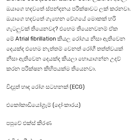
ඔයාගෙ හදවතේ ස්පන්දනය පරීක්ෂාවට ලක් කරනවා.
ඔයාගෙ හදවතේ ගැහෙන වේගයේ මොකක් හරි
ගැටලුවක් තියෙනවද? එහෙම තියෙනවනම් ඒක
මේ Atrial fibrillation කියල රෝගය නිසා ඇතිවෙන
දෙයක්ද එහෙම නැත්තම් වෙනත් රෝගී තත්ත්වයක්
නිසා ඇතිවෙන දෙයක්ද කියලා හොයාගන්න උදව්
කරන පරීක්ෂන කිහිපයක්ම තියෙනවා.
විද්‍යුත් හෘද රෝග සටහනක් (ECG)
එකෝකාඩියෝග්‍රෑම් (දෝංකාරය)
පපුවේ එක්ස් කිරණ