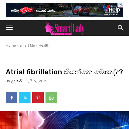
Home
Smart Me
Health
Atrial fibrillation කියන්නෙ මොකද්ද?
By
උදතාරි
මැයි 6, 2025