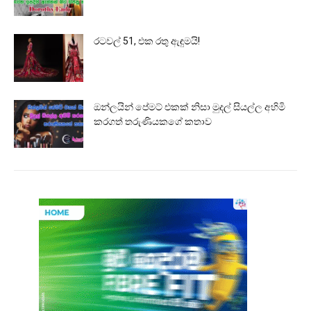
රටවල් 51, එක රතු ඇඳුමයි!
ඔන්ලයින් පේමට් එකක් නිසා මුදල් සියල්ල අහිමි
කරගත් තරුණියකගේ කතාව