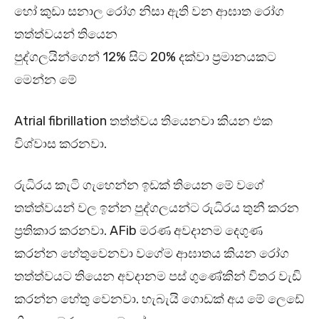
හෝ කුඩා සනාල රෝග නිසා ඇති වන ආඝාත රෝග
තත්ත්වයන් තියෙන
පුද්ගලයින්ගෙන් 12% සිට 20% දක්වා ප්‍රමානයකට
මෙන්න මේ
Atrial fibrillation තත්ත්වය තියෙනවා කියන එක
විශ්වාස කරනවා.
රුධිරය කැටි ගැහෙන්න ඉඩක් තියෙන මේ වගේ
තත්ත්වයන් වල ඉන්න පුද්ගලයන්ට රුධිරය තුනී කරන
ප්‍රතිකාර කරනවා. AFib මරණ අවදානම දෙගුණ
කරන්න හේතුවෙනවා වගේම ආඝාතය කියන රෝග
තත්ත්වයට තියෙන අවදානම පස් ගුණේකින් විතර වැඩි
කරන්න හේතු වෙනවා. හැබැයි ගොඩක් අය මේ ලෙඩේ