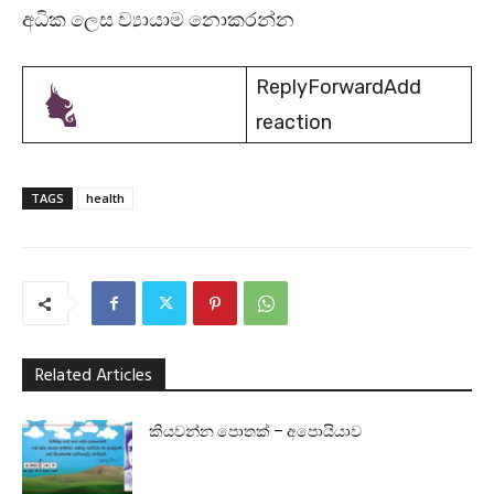
අධික ලෙස ව්‍යායාම නොකරන්න
ReplyForwardAdd
reaction
TAGS
health
Related Articles
කියවන්න පොතක් – අපොයියාව