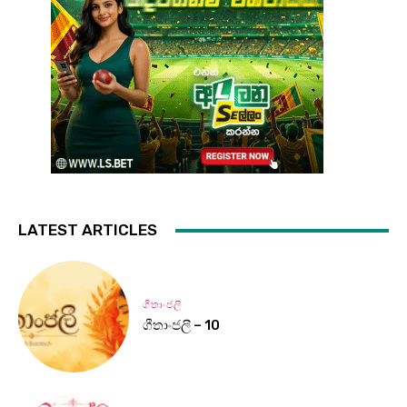
LATEST ARTICLES
ගීතාංජලී
ගීතාංජලී – 10