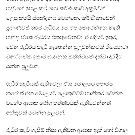
හදවතේ ඉහළ කුටි හෝ කර්ණිකාව අක්‍රමවත්
ලෙස තමයි ස්පන්දනය වෙන්නෙ. කර්ණිකාවෙන්
ප්‍රමාණවත් තරම් රුධිරය පොම්ප කෙරෙන්නෙ නැති
හන්දා ඒකෙ රුධිරය එකතුවෙනවා. ඒ විදියට ඉතුරු
වෙන රුධිරය කැටි ගැහෙන්න පුලුවන්කමක් තියෙනවා
වගේම ඒක ඉතාම භයානක තත්ත්වයක් දක්වා දුර දිග
යන්න පුලුවන්.
රුධිර කැටියක් ඇතිවෙලා ඒක මොලයට පොම්ප
කරොත් ඒක මොලයට ලොකුවටම හානිකර වෙන්න
වහේම ආඝාත රෝග තත්ත්වයක් ඇතිවෙන්නත්
හේතුවක් වෙන්න පුලුවන්.
රුධිර කැටි ගැසීම් නිසා ඇතිවන ආඝාත ඇති හෝ විශාල