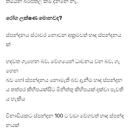
තියෙන බරපතල කම දන්නෙ නෑ.
රෝග ලක්ෂණ මොනවද?
ස්පන්දනය ස්ථාවර නොවන අක්‍රමවත් හෘද ස්පන්දනය
ක්
හදවත ගැහෙන බව, වේගයෙන් ධාවනය වන බව, ගැ
හෙන
බව හෝ ස්පන්දනය නොමැති බව දැනීම හෘද ස්පන්දන
ය තත්පර කිහිපයක්සිට මිනිත්තු කිහිපයක් දක්වා පැවති
ය හැකිය
විනාඩියකට ස්පන්දන 100 ට වඩා වේගවත් හෘද ස්පන්ද
නයක්