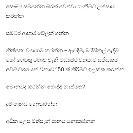
සෞඛ්‍ය සම්පන්න බරක් පවත්වා ගැනීමට උත්සාහ
කරන්න
සමබර ආහාර වේලක් ගන්න
නිතිපතා ව්‍යායාම කරන්න – ඇවිදීම, බයිසිකල් පැදීම
හෝ ගෙවතු වගාව වැනි මධ්‍යස්ථ ව්‍යායාම සතියකට
අවම වශයෙන් විනාඩි 150 ක් කිරීමට ඉලක්ක කරන්න.
මොනවද කරන්න හොඳ්අ නැත්තෙ?
දුම් පානය නොකරන්න
අධික ලෙස මත්පැන් පානය නොකරන්න