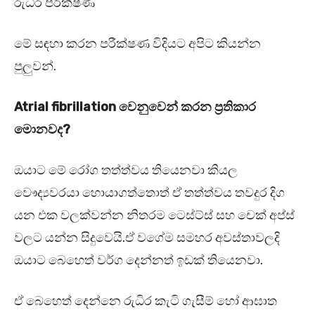
රුධිර පරීක්ෂණ
මේ සඳහා කරන පරීක්ෂණ විදියට අපිට කියන්න
පුලුවන්.
Atrial fibrillation
වෙනුවෙන් කරන ප්‍රතිකාර
මොනවද?
ඔයාට මේ රෝග තත්ත්වය තියෙනවා කියල
වෞද්‍යවරයා හොයාගත්තොත් ඒ තත්ත්වය තවදුර දිග
යන එක වලක්වන්න නිතරම ටෙස්ට්ස් සහ චෙක් අප්ස්
වලට යන්න සිදුවෙයි.ඒ වගේම සමහර අවස්තාවලදි
ඔයාට බෙහෙත් වර්ග දෙන්නත් ඉඩක් තියෙනවා.
ඒ බෙහෙත් දෙන්නෙ රුධිර කැටි ගැසීම් හෝ ආඝාත