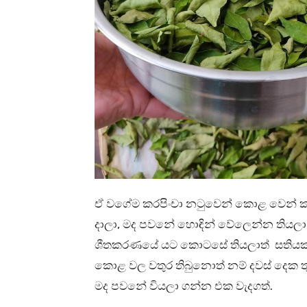
ඒ වගේම කරපිංචා නටුවෙන් කොළ වෙන් 
දාලා, මද පවනේ හොඳින් වේලෙන්න තියලා, 
ශීතකරණයේ යට කොටසේ තියලාත් සතියක් වි
කොළ වල වතුර තිබුනොත් නම් දවස් දෙක
මද පවනේ වියලා ගන්න එක වැදගත්.