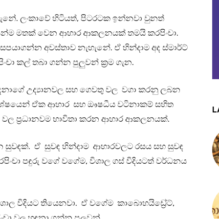
ේ. ලංකාවේ හිටියත්, පිටරටක ඉන්නවා වුනත්
න්ම මතක් වෙන ආහාර ආකලනයක් තමයි කරපිංචා.
සපයාගන්න අවස්තාව නැහැනේ. ඒ හින්දාම අද ස්මාර්ට්
චා කල් තබා ගන්න පුලුවන් ක්‍රම ගැන.
දෙනාගේ උද්‍යානවල සහ ගෙවතු වල වගා කරනු ලබන
 විශේෂයෙන් ඒක ආහාර සහ ඖෂධීය වටිනාකම් සහිත
L
ම් වල ප්‍රධානවම භාවිතා කරන ආහාර ආකලනයක්.
 සුවඳක්. ඒ සුවඳ හින්දාම ආහාරවලට රසය සහ සුවඳ
ිංචා පඳුරු වගේ වගේම, විශාල ගස් විදියටත් වර්ධනය
ිශාල විදියට තියෙනවා. ඒ වගේම කාබොහයිඩ්‍රේට්,
ිංචා වල හඳුනා ගන්න පුලුවන්.