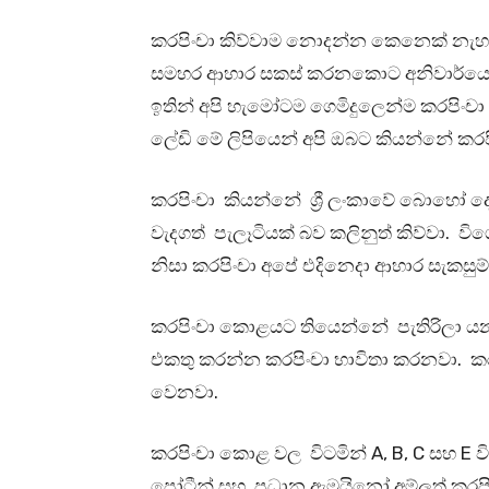
කරපිංචා කිව්වාම නොදන්න කෙනෙක් නැහැන
සමහර ආහාර සකස් කරනකොට අනිවාර්යෙ
ඉතින් අපි හැමෝටම ගෙමිදුලෙන්ම කරපිංචා 
ලේඩි මේ ලිපියෙන් අපි ඔබට කියන්නේ කරපිං
කරපිංචා කියන්නේ ශ්‍රී ලංකාවේ බොහෝ 
වැදගත් පැලෑටියක් බව කලිනුත් කිව්වා.
නිසා කරපිංචා අපේ එදිනෙදා ආහාර සැකසු
කරපිංචා කොළයට තියෙන්නේ පැතිරිලා යන
එකතු කරන්න කරපිංචා භාවිතා කරනවා. කරප
වෙනවා.
කරපිංචා කොළ වල විටමින් A, B, C සහ E ව
ප්‍රෝටීන් සහ ප්‍රධාන ඇමයිනෝ අම්ලත් කරප