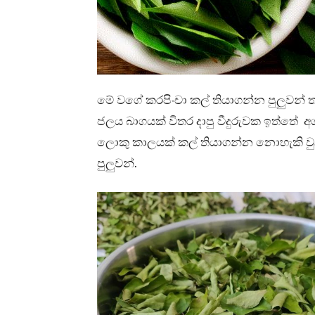
මේ වගේ කරපිංචා කල් තියාගන්න පුලුවන් ත
ජලය බාගයක් විතර දාපු වීදුරුවක ඉත්තේ 
ලොකු කාලයක් කල් තියාගන්න නොහැකි වුන
පුලුවන්.