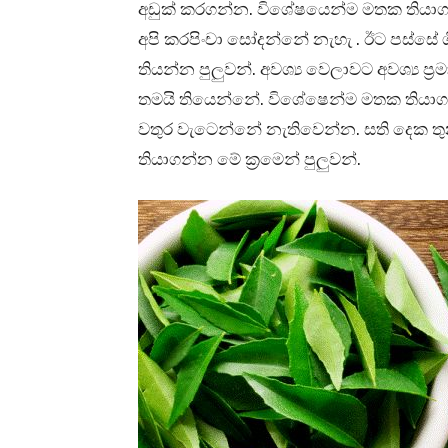
අඩුක් කරගන්න. විශේෂයෙන්ම මතක තියාග
අපි කරපිංචා සෝදන්නේ නැහැ . ඊට පස්ස
තියන්න පුලුවන්. අවශ්‍ය වෙලාවට අවශ්‍ය 
තමයි තියෙන්නේ. විශේෂෙන්ම මතක තියාග
වතුර වැටෙන්නේ නැතිවෙන්න. සති දෙක තුනක්
තියාගන්න මේ ක්‍රමෙන් පුලුවන්.