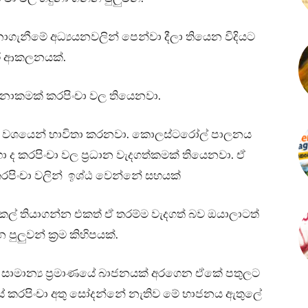
නීමේ අධ්‍යයනවලින් පෙන්වා දීලා තියෙන විදියට
ාර ආකලනයක්.
ාකමක් කරපිංචා වල තියෙනවා.
විශාල වශයෙන් භාවිතා කරනවා. කොලස්ටරෝල් පාලනය
ා ද කරපිංචා වල ප්‍රධාන වැදගත්කමක් තියෙනවා. ඒ
කරපිංචා වලින් ඉශ්ඨ වෙන්නේ සහයක්
 කල් තියාගන්න එකත් ඒ තරම්ම වැදගත් බව ඔයාලාටත්
ලුවන් ක්‍රම කිහිපයක්.
. සාමාන්‍ය ප්‍රමාණයේ බාජනයක් අරගෙන ඒකේ පතුලට
ස්සේ කරපිංචා අතු සෝදන්නේ නැතිව මේ භාජනය ඇතුලේ