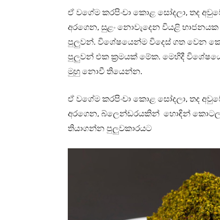
ඒ වගේම කරපිංචා කොළ සෝදලා, තද අවුව
අරගෙන, සුළං නොවැදෙන වියළි භාජනයක දා
පුලුවන්. විශේෂයෙන්ම විදෙස් ගත වෙන 
පුලුවන් එක ක්‍රමයක් මේක. මෙහිදී විශේෂ
මුහු නොවී තියෙන්න.
ඒ වගේම කරපිංචා කොළ සෝදලා, තද අවුව
අරගෙන, බ්ලෙන්ඩරයකින් හොඳින් කොටලා
තියාගන්න පුලුවකාරයට