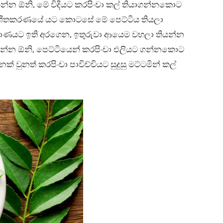
න්න ඕනි, මේ විදියට කරපිංචා කල් තියාගන්නකොට
ේ ශීතකරණයේ යට කොටසේ මේ පෙට්ටිය තියලා
ප්‍රමාණයට ඉති අරගෙන, ඉතුරුවා ආයෙම වහලා තියන්න
න්න ඕනි, පෙට්ටියෙන් කරපිංචා එලියට ගන්නකොට
 වුනත් කරපිංචා පාවිච්චියට සුදුසු මට්ටමින් කල්