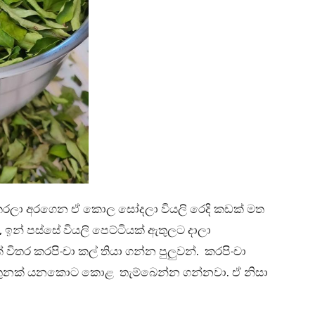
කරලා අරගෙන ඒ කොල සෝදලා වියලි රෙදි කඩක් මත
ඉන් පස්සේ වියලි පෙට්ටියක් ඇතුලට දාලා
තර කරපිංචා කල් තියා ගන්න පුලුවන්. කරපිංචා
 තුනක් යනකොට කොළ තැම්බෙන්න ගන්නවා. ඒ නිසා