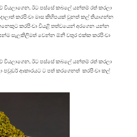
ේ වියලාගෙන, ඊට පස්සේ කබලේ යන්තම් රත් කරලා
ලාත් කරපිංචා මාස කිහිපයක් වුනත් කල් තියාගන්න
කෙනෙකුට කරපිංචා වියළි තත්වයෙන් අරගෙන යන්න
යෙන්ම සැලකිලිමත් වෙන්න ඕනි වතුර එක්ක කරපිංචා
ේ වියලාගෙන, ඊට පස්සේ කබලේ යන්තම් රත් කරලා
 පවුඩර් ආකාරයට ට පත් කරගෙනත් කරපිංචා කල්