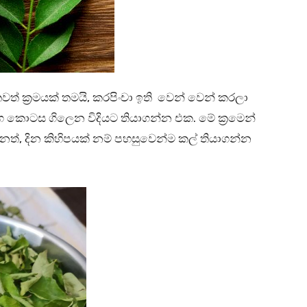
වත් ක්‍රමයක් තමයි, කරපිංචා ඉති වෙන් වෙන් කරලා
අග කොටස ගිලෙන විදියට තියාගන්න එක. මේ ක්‍රමෙන්
ත්, දින කිහිපයක් නම් පහසුවෙන්ම කල් තියාගන්න