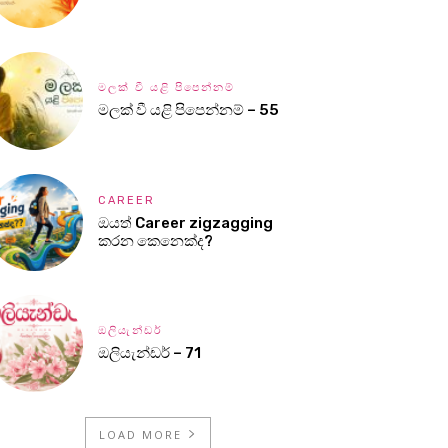
මලක් වී යළි පිපෙන්නම්
මලක් වී යළි පිපෙන්නම් – 55
CAREER
ඔයත් Career zigzagging
කරන කෙනෙක්ද?
ඔලියැන්ඩර්
ඔලියැන්ඩර් – 71
LOAD MORE