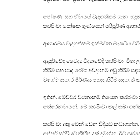
පෝෂණ සහ ඒවායේ වැදගත්කම ගැන හඳුනාගැ
කරපිංචා පෝෂක ගුණයෙන් පරිපූර්ණ ආහ
ආහාරමය වැදගත්කම ඉක්මවන ඖෂධීය වටින
ආයුර්වේද වෛද්‍ය විද්‍යාවේදි කරපිංචා 
කිරීම සහ හෘද රෝග අවදානම අඩු කිරීම සඳහ
වගේම ආහාර ජීර්ණය පහසු කිරිම සඳහාත් 
ඉතින්, මෙච්චර වටිනාකම් තියෙන කරපිංචා
තේරෙනවානේ. මේ කරපිංචා කල් තබා ගන්න පු
කරපිංචා අතු වෙන් වෙන විදියට කඩාගන්න
පේපර් සර්වියට් කිහිපයක් දමන්න. ඊට ප