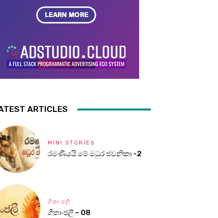
ATEST ARTICLES
MINI STORIES
රමණීයයි මේ මධුර ජවනිකා -2
ගීතාංජලී
ගීතාංජලී – 08