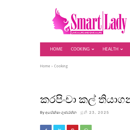
SmartLady
HOME
COOKING
HEALTH
Home
Cooking
කරපිංචා කල් තිය
By
අපේක්ෂා ගුණරත්න
ජූනි 23, 2025