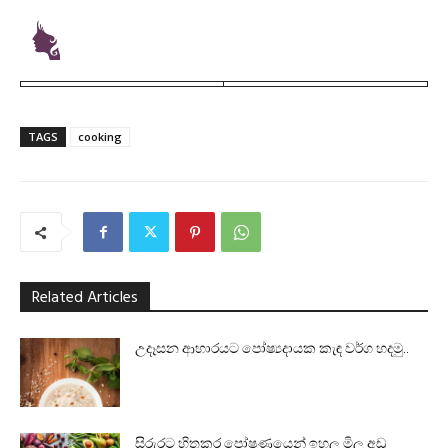
TAGS
cooking
Related Articles
උදෑසන ආහාරයට පෝෂ්‍යදායක කැඳ වර්ග හදමු..
සිරුරට හිතකර පෝෂණයෙන් ඉහල මිල අඩු