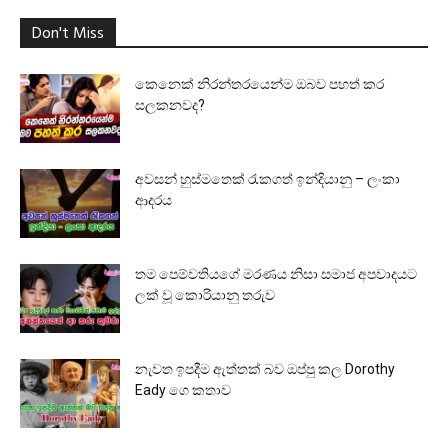
Don't Miss
කෙනෙක් නිරන්තරයෙන්ම ඔබව පහත් කර
සලකනවද?
අවසන් හුස්මතෙක් රැකගත් ඉන්දියානු – ලංකා
ආදරය
තම පෙම්වතියගේ මරණය නිසා සමාජ අපවාදයට
ලක් වූ කොරියානු තරුව
නැවත ඉපදීම ඇත්තක් බව ඔප්පු කල Dorothy
Eady ගෙ කතාව