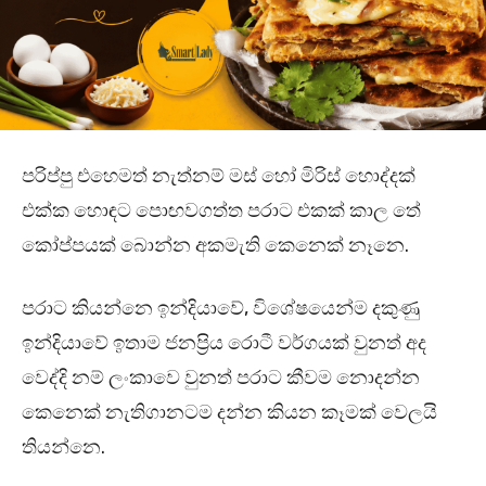
පරිප්පු එහෙමත් නැත්නම් මස් හෝ මිරිස් හොද්දක්
එක්ක හොඳට පොඟවගත්ත පරාට එකක් කාල තේ
කෝප්පයක් බොන්න අකමැති කෙනෙක් නෑනෙ.
පරාට කියන්නෙ ඉන්දියාවේ, විශේෂයෙන්ම දකුණු
ඉන්දියාවේ ඉතාම ජනප්‍රිය රොටී වර්ගයක් වුනත් අද
වෙද්දි නම් ලංකාවෙ වුනත් පරාට කීවම නොදන්න
කෙනෙක් නැතිගානටම දන්න කියන කෑමක් වෙලයි
තියන්නෙ.