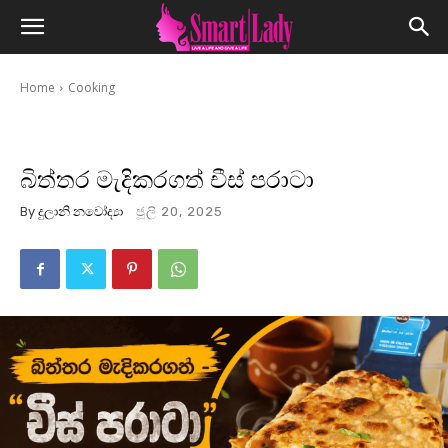
Home
Cooking
බිත්තර මැදිකරගත් චීස් පරාටා
By
දුලානි නවෝද්‍යා
ජූලි 20, 2025