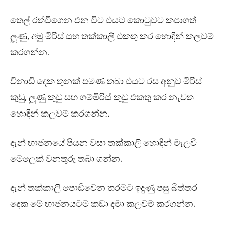
තෙල් රත්වීගෙන එන විට එයට කොටුවට කපාගත්
ලූණු, අමු මිරිස් සහ තක්කාලි එකතු කර හොඳින් කලවම්
කරගන්න.
විනාඩි දෙක තුනක් පමණ තබා එයට රස අනුව මිරිස්
කුඩු, ලුණු කුඩු සහ ගම්මිරිස් කුඩු එකතු කර නැවත
හොඳින් කලවම් කරගන්න.
දැන් භාජනයේ පියන වසා තක්කාලි හොඳින් මැලවී
මෙලෙක් වනතුරු තබා ගන්න.
දැන් තක්කාලි පොඩිවෙන තරමට ඉදුණු පසු බිත්තර
දෙක මේ භාජනයටම කඩා දමා කලවම් කරගන්න.