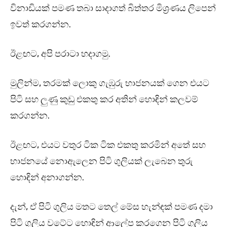
විනාඩියක් පමණ තබා සාදාගත් බිත්තර මිශ්‍රණය ලිපෙන්
ඉවත් කරගන්න.
ඊළඟට, අපි පරාටා හදාගමු.
මුලින්ම, තරමක් ලොකු ගැඹුරු භාජනයක් ගෙන එයට
පිටි සහ ලුණු කුඩු එකතු කර අතින් හොඳින් කලවම්
කරගන්න.
ඊළඟට, එයට වතුර ටික ටික එකතු කරමින් අතේ සහ
භාජනයේ නොඇලෙන පිටි ගුලියක් ලැබෙන තුරු
හොඳින් අනාගන්න.
දැන්, ඒ පිටි ගුලිය මතට තෙල් මේස හැන්ඳක් පමණ දමා
පිටි ගුලිය වටේට හොඳින් ආලේප කරගෙන පිටි ගුලිය