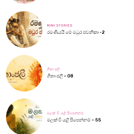
MINI STORIES
රමණීයයි මේ මධුර ජවනිකා -2
ගීතාංජලී
ගීතාංජලී – 08
මලක් වී යළි පිපෙන්නම්
මලක් වී යළි පිපෙන්නම් – 55