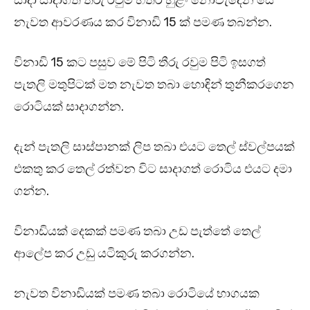
සාදා සාදාගත් තීරු රවුම් හතර හුළං නොවැදෙන සේ
නැවත ආවරණය කර විනාඩි 15 ක් පමණ තබන්න.
විනාඩි 15 කට පසුව මේ පිටි තීරු රවුම පිටි ඉසගත්
පැතලි මතුපිටක් මත නැවත තබා හොඳින් තුනීකරගෙන
රොටියක් සාදාගන්න.
දැන් පැතලි සාස්පානක් ලිප තබා එයට තෙල් ස්වල්පයක්
එකතු කර තෙල් රත්වන විට සාදාගත් රොටිය එයට දමා
ගන්න.
විනාඩියක් දෙකක් පමණ තබා උඩ පැත්තේ තෙල්
ආලේප කර උඩු යටිකුරු කරගන්න.
නැවත විනාඩියක් පමණ තබා රොටියේ භාගයක