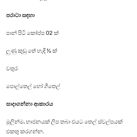
පරාටා සඳහා
පාන් පිටි කෝප්ප 02 ක්
ලුණු කුඩු තේ හැඳි ½ ක්
වතුර
පොල්තෙල් හෝ ගිතෙල්
සාදාගන්නා ආකාරය
මුලින්ම, භාජනයක් ලිප තබා එයට තෙල් ස්වල්පයක්
එකතු කරගන්න.