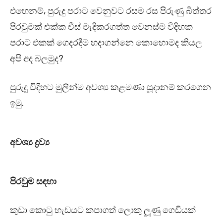
එහෙනම්, පුරුදු පරාට වෙනුවට රසම රස පිරුණු බිත්තර
පිරවුමක් එක්ක චීස් මැදිකරගත්ත වෙනස්ම විදිහක
පරාට එකක් ගෙදරදීම හදාගන්නෙ කොහොමද කියල
අපි අද බලමුද?
පුරුදු විදිහට මුලින්ම අවශ්‍ය කළමණා සූදානම් කරගෙන
ඉමු.
අවශ්‍ය ද්‍රව්‍ය
පිරවුම සඳහා
කුඩා කොටු හැඩයට කපාගත් ලොකු ලූණු ගෙඩියක්