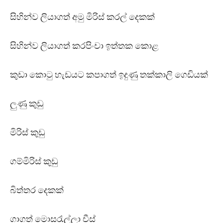
සිහින්ව ලියාගත් අමු මිරිස් කරල් දෙකක්
සිහින්ව ලියාගත් කරපිංචා ඉත්තක කොළ
කුඩා කොටු හැඩයට කපාගත් ඉදුණු තක්කාලි ගෙඩියක්
ලුණු කුඩු
මිරිස් කුඩු
ගම්මිරිස් කුඩු
බිත්තර දෙකක්
ගාගත් මොසරැල්ලා චීස්