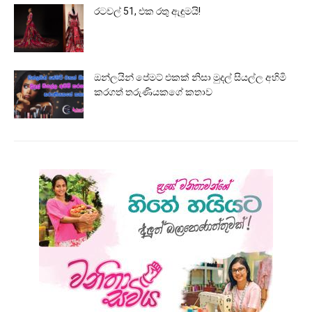
රටවල් 51, එක රතු ඇඳුමයි!
ඔන්ලයින් පේමට් එකක් නිසා මුදල් සියල්ල අහිමි
කරගත් තරුණියකගේ කතාව