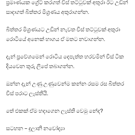
ප්‍රමාණයක ග්‍රේට් කරගත් චීස් තට්ටුවක් අතුරා ඊට උඩින්
සාදාගත් බිත්තර මිශ්‍රණය අතුරාගන්න.
බිත්තර මිශ්‍රණයට උඩින් නැවත චීස් තට්ටුවක් අතුරා
රොටියේ අනෙක් භාගය ඒ මතට නවාගන්න.
දැන් ප්‍රවේශමෙන් රොටිය දෙපැත්ත හරවමින් චීස් ටික
දියවෙන තුරු ලිපේ තබාගන්න.
ඔන්න දැන් උණු උණුවෙන්ම කන්න රසම රස බිත්තර
චීස් පරාට ලෑස්තියි.
තේ එකක් ඒම හදාගෙන ලෑස්ති වෙමු නේද?
සටහන – දුලානි නවෝද්‍යා