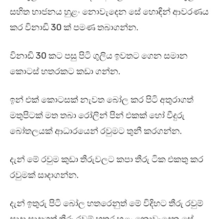
සහිත භාජනය හුළං නොවැදෙන සේ හොඳින් ආවරණය
කර විනාඩි 30 ක් පමණ තබාගන්න.
විනාඩි 30 කට පසු පිටි ගුලිය ඉවතට ගෙන සමාන
කොටස් හතරකට කඩා ගන්න.
ඉන් එක් කොටසක් නැවත බෝල කර පිටි අතුරාගත්
මතුපිටක් මත තබා රෝලින් පින් එකක් හෝ වීදුරු
බෝතලයක් ආධාරයෙන් රවුමට තුනී කරගන්න.
දැන් මේ රවුම කුඩා තීරුවලට කපා තීරු ටික එකතු කර
රවුමක් සාදාගන්න.
දැන් ඉතුරු පිටි බෝල හතරෙනුත් මේ විදිහට තීරු රවුම්