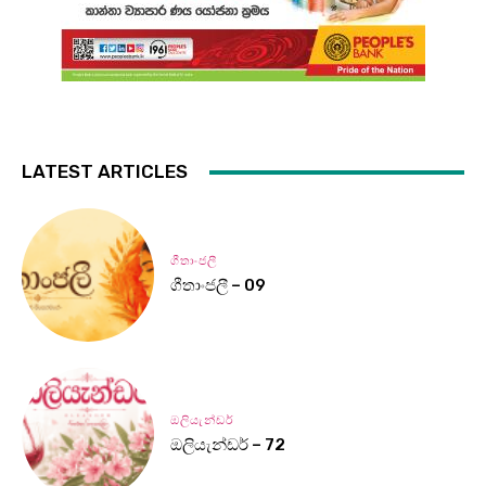
LATEST ARTICLES
ගීතාංජලී
ගීතාංජලී – 09
ඔලියැන්ඩර්
ඔලියැන්ඩර් – 72