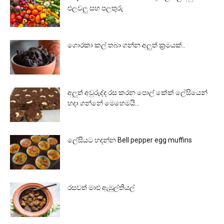
එලවලු සහ පලතුරු
ගොරකා කල් තබා ගන්න අලුත් ක්‍රමයක්..
අලුත් අවුරුද්ද රස කරන පොල් කේක් ලේසියෙන්
හදා ගන්නේ මෙහෙමයි…
ලේසියට හදන්න Bell pepper egg muffins
රසවත් මාළු ඇඹුල්තියල්