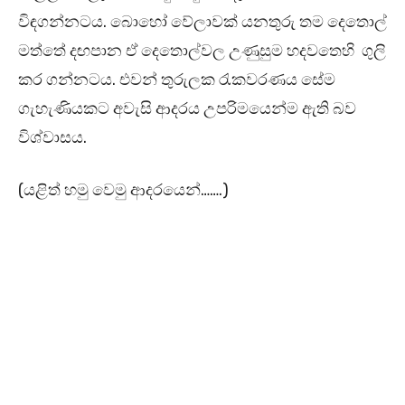
විඳගන්නටය. බොහෝ වේලාවක් යනතුරු තම දෙතොල්
මත්තේ දඟපාන ඒ දෙතොල්වල උණුසුම හදවතෙහි ගුලි
කර ගන්නටය. එවන් තුරුලක රැකවරණය සේම
ගැහැණියකට අවැසි ආදරය උපරිමයෙන්ම ඇති බව
විශ්වාසය.
(යළිත් හමු වෙමු ආදරයෙන්…….)