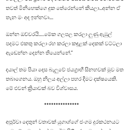
තවත් මිනිහෙක්ගෙ දුක තේරෙන්නේ කියලා…අන්න ඒ
තැන මං අද ඉන්නවා….
ඔන්න ඔච්චරයි…..මේක ගලපල කරලා ලුණු ඇඹුල්
පදමට එකතු කරලා රහ කරලා කඳුළක් දෙකක් වට්ටලා
ඇඬෙන්න දෙන්න තියෙන්නේ.”
දයාල් තම පියා දෙස බැලුවේ ජයග්‍රාහී සිනහවක් මුව මත
තබාගෙනය. ඔහු නිලය අල්ලා පහර දීමට දක්ෂයෙකි.
මේ එවන් ක්‍රියාවක් බව විශ්වාසය.
***************
අපූර්වා දෙතුන් වතාවක් යුගාශ්ගේ ජංගම දුරකථනයට