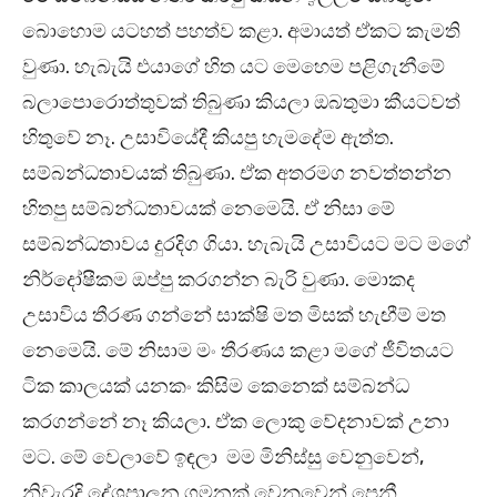
බොහොම යටහත් පහත්ව කළා. අමායත් ඒකට කැමති
වුණා. හැබැයි එයාගේ හිත යට මෙහෙම පළිගැනීමේ
බලාපොරොත්තුවක් තිබුණා කියලා ඔබතුමා කීයටවත්
හිතුවේ නෑ. උසාවියේදී කියපු හැමදේම ඇත්ත.
සම්බන්ධතාවයක් තිබුණා. ඒක අතරමග නවත්තන්න
හිතපු සම්බන්ධතාවයක් නෙමෙයි. ඒ නිසා මේ
සම්බන්ධතාවය දුරදිග ගියා. හැබැයි උසාවියට මට මගේ
නිර්දෝෂීකම ඔප්පු කරගන්න බැරි වුණා. මොකද
උසාවිය තීරණ ගන්නේ සාක්ෂි මත මිසක් හැඟීම් මත
නෙමෙයි. මේ නිසාම මං තීරණය කළා මගේ ජීවිතයට
ටික කාලයක් යනකං කිසිම කෙනෙක් සම්බන්ධ
කරගන්නේ නෑ කියලා. ඒක ලොකු වේදනාවක් උනා
මට. මේ වෙලාවේ ඉඳලා මම මිනිස්සු වෙනුවෙන්,
නිවැරදි දේශපාලන ගමනක් වෙනුවෙන් පෙනී