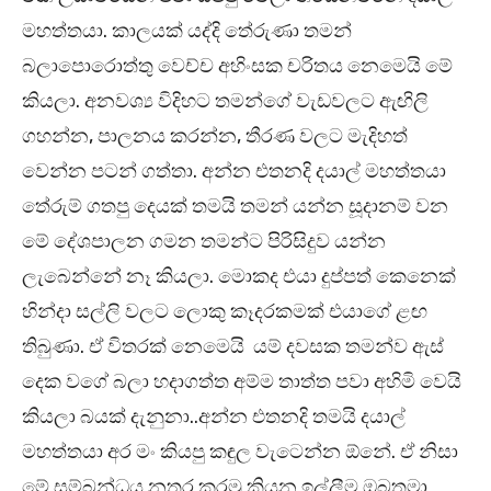
මහත්තයා. කාලයක් යද්දි තේරුණා තමන්
බලාපොරොත්තු වෙච්ච අහිංසක චරිතය නෙමෙයි මේ
කියලා. අනවශ්‍ය විදිහට තමන්ගේ වැඩවලට ඇඟිලි
ගහන්න, පාලනය කරන්න, තීරණ වලට මැදිහත්
වෙන්න පටන් ගත්තා. අන්න එතනදි දයාල් මහත්තයා
තේරුම් ගතපු දෙයක් තමයි තමන් යන්න සූදානම් වන
මේ දේශපාලන ගමන තමන්ට පිරිසිදුව යන්න
ලැබෙන්නේ නෑ කියලා. මොකද එයා දුප්පත් කෙනෙක්
හින්දා සල්ලි වලට ලොකු කෑදරකමක් එයාගේ ළඟ
තිබුණා. ඒ විතරක් නෙමෙයි යම් දවසක තමන්ව ඇස්
දෙක වගේ බලා හදාගත්ත අම්ම තාත්ත පවා අහිමි වෙයි
කියලා බයක් දැනුනා..අන්න එතනදි තමයි දයාල්
මහත්තයා අර මං කියපු කඳුල වැටෙන්න ඕනේ. ඒ නිසා
මේ සම්බන්ධය නතර කරමු කියන ඉල්ලීම ඔබතුමා