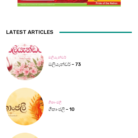
LATEST ARTICLES
ඔලියැන්ඩර්
ඔලියැන්ඩර් – 73
ගීතාංජලී
ගීතාංජලී – 10