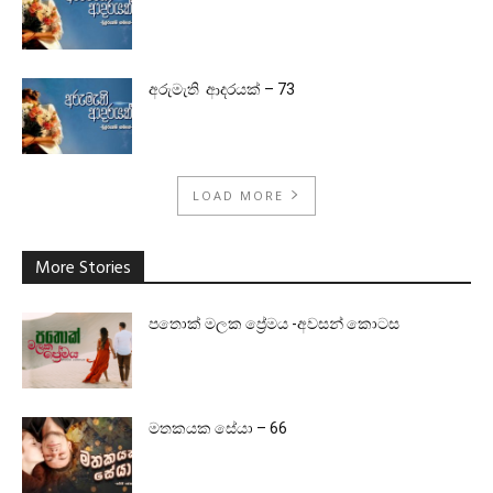
අරුමැති ආදරයක් – 73
LOAD MORE
More Stories
පතොක් මලක ප්‍රේමය -අවසන් කොටස
මතකයක සේයා – 66