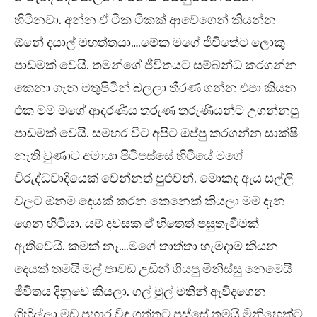
හිටිනවා. අන්න ඒ ටික ටිකක් ආවේගෙන් කියන්න
ඕනේ දයාල් මහත්තයා….මේක මගේ ජීවිතේට ලොකු
පාඩමක් වෙයි. තමන්ගේ ජීවිතයට සම්බන්ධ කරගන්න
කෙනා ගැන මතුපිටින් බලලා තීරණ ගන්න එපා කියන
එක මම මගේ ආදරණීය තරුණ තරුණියන්ට උගන්නපු
පාඩමක් වෙයි. සමහර විට අපිට ඔප්පු කරගන්න සාක්ෂි
නැති වුණාට අමායා පිටිපස්සේ හිටියේ මගේ
විරුද්ධවාදියෙක් වෙන්නත් පුළුවන්. මොකද ඇය සල්ලි
වලට ඕනම දෙයක් කරන කෙනෙක් කියලා මම දැන
ගෙන හිටියා. යම් දවසක ඒ හිතෙත් පසුතැවීමක්
ඇතිවෙයි. කමක් නෑ….මගේ තාත්තා හැමදාම කියන
දෙයක් තමයි මල් පාවඩ උඩින් ගියපු මිනිස්සු නෙමෙයි
ජීවිතය දිනුවෙ කියලා. ගල් මුල් මතින් ඇවිදගෙන
ගිහිල්ලා මඩ ප්‍රහාර විඳ ගත්තට පස්සේ තමයි මිනිහෙක්ට