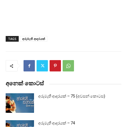
TAGS
අරුමැති ආදරයක්
අනෙක් කොටස්
අරුමැති ආදරයක් – 75 (අවසන් කොටස)
අරුමැති ආදරයක් – 74