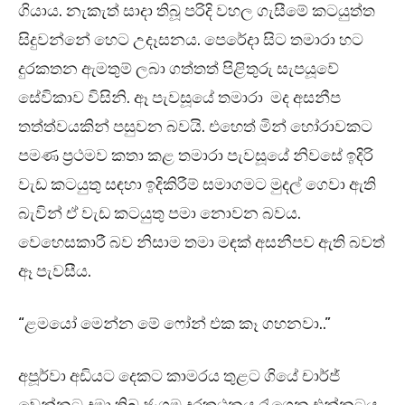
ගියාය. නැකැත් සාදා තිබූ පරිදි වහල ගැසීමේ කටයුත්ත
සිදුවන්නේ හෙට උදෑසනය. පෙරේදා සිට තමාරා හට
දුරකතන ඇමතුම් ලබා ගත්තත් පිළිතුරු සැපයූවේ
සේවිකාව විසිනි. ඈ පැවසූයේ තමාරා මද අසනීප
තත්ත්වයකින් පසුවන බවයි. එහෙත් මින් හෝරාවකට
පමණ ප්‍රථමව කතා කළ තමාරා පැවසූයේ නිවසේ ඉදිරි
වැඩ කටයුතු සඳහා ඉදිකිරීම් සමාගමට මුදල් ගෙවා ඇති
බැවින් ඒ වැඩ කටයුතු පමා නොවන බවය.
වෙහෙසකාරී බව නිසාම තමා මඳක් අසනීපව ඇති බවත්
ඈ පැවසීය.
“ළමයෝ මෙන්න මේ ෆෝන් එක කෑ ගහනවා..”
අපූර්වා අඩියට දෙකට කාමරය තුළට ගියේ චාර්ජ්