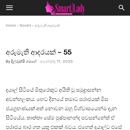
Home
Novels
අරුමැති ආදරයක්
අරුමැති ආදරයක් – 55
By
දිල්රුක්ෂි ගමගේ
අගෝස්තු 11, 2025
දයාල් සිටියේ මිතුරෙකුට අයිති වූ සමුද්‍රාසන්න
අවන්හලකය. හෙට දිනයේ තමාට පරාජයක් මිස
ජයග්‍රහණයක් අත් නොවන ඔහු විශ්වාසයෙන්ම දැන
සිටියේය. තාත්තා සේම පුෂ්පානන්ද පවසන්නේත් ඒ
පරාජය බාර ගත යුතු එකක් බවය. එහෙත් දයාල්ට එසේ