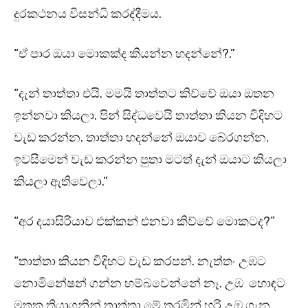
දුරකථනය විසන්ධි කරද්දීමය.
“ඒ පාර ඔයා මොකක්ද කියන්න හදන්නේ?.”
“දැන් තාත්තා එයි. මමයි තාත්තට කිව්වේ ඔයා ඔතන
ඉන්නවා කියලා. පින් සිද්ධවෙයි තාත්තා කියන විදිහට
වැඩ කරන්න. තාත්තා හදන්නේ ඔයාව බේරගන්න.
ඉවසීමෙන් වැඩ කරන්න පුතා මටත් දැන් ඔයාට කියලා
කියලා ඇතිවෙලා.”
“අර දයාසිරියාව එක්කන් එනවා කිව්වේ මොකටද?”
“තාත්තා කියන විදිහට වැඩ කරපන්. නැත්තං උඹට
නොමිනේෂන් ගන්න හම්බවෙන්නේ නෑ. උඹ හොඳට
මතක තියාගනින් තාත්තා මේ තරමින් හරි උඹ ගැන