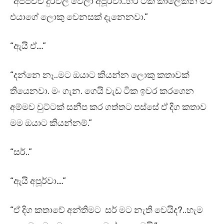
“අප්පච්චි දුර්වල වෙලා අපූර්වා..හරි ටික කාලෙකින් මට
එයාගේ ලොකු වෙනසක් දැනෙනවා.”
“ඇයි ඒ….”
“දන්නෙ නෑ..මට ඔයාට කියන්න ලොකු කතාවක්
තියෙනවා. මං ගැන. ගෙයි වැඩ ටික ඉවර කරගෙන
අම්මව චුට්ටක් සනීප කර ගත්තට පස්සේ ඒ දිග කතාව
මම ඔයාට කියන්නම්.”
“සර්..”
“ඇයි අපූර්වා….”
“ඒ දිග කතාවේ අන්තිමට සර් මට නැති වෙයිද?..හැම