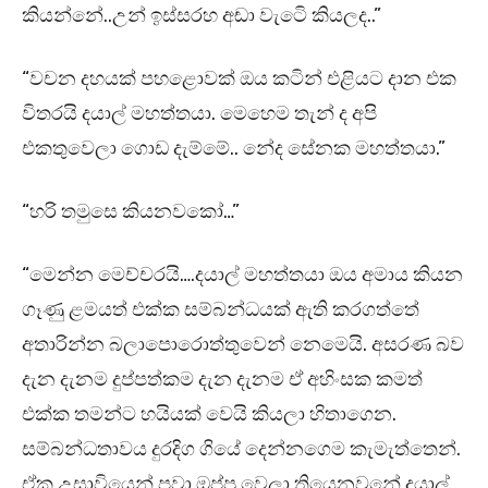
කියන්නේ..උන් ඉස්සරහ අඬා වැටෙි කියලද..”
“වචන දහයක් පහළොවක් ඔය කටින් එළියට දාන එක
විතරයි දයාල් මහත්තයා. මෙහෙම තැන් ද අපි
එකතුවෙලා ගොඩ දැම්මේ.. නේද සේනක මහත්තයා.”
“හරි තමුසෙ කියනවකෝ…”
“මෙන්න මෙච්චරයි….දයාල් මහත්තයා ඔය අමාය කියන
ගෑණු ළමයත් එක්ක සම්බන්ධයක් ඇති කරගත්තේ
අතාරින්න බලාපොරොත්තුවෙන් නෙමෙයි. අසරණ බව
දැන දැනම දුප්පත්කම දැන දැනම ඒ අහිංසක කමත්
එක්ක තමන්ට හයියක් වෙයි කියලා හිතාගෙන.
සම්බන්ධතාවය දුරදිග ගියේ දෙන්නගෙම කැමැත්තෙන්.
ඒක උසාවියෙන් පවා ඔප්පු වෙලා තියෙනවනේ දයාල්