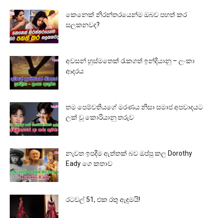
කෙනෙක් නිරන්තරයෙන්ම ඔබව පහත් කර
සලකනවද?
අවසන් හුස්මතෙක් රැකගත් ඉන්දියානු – ලංකා
ආදරය
තම පෙම්වතියගේ මරණය නිසා සමාජ අපවාදයට
ලක් වූ කොරියානු තරුව
නැවත ඉපදීම ඇත්තක් බව ඔප්පු කල Dorothy
Eady ගෙ කතාව
රටවල් 51, එක රතු ඇඳුමයි!