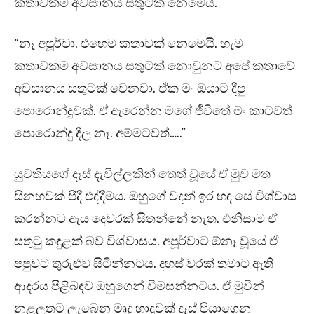
කතාවකම අවසානය සතුටක් නෙමෙයි.”
“නෑ අපූර්වා. එහෙම කතාවක් නෙමෙයි. හැම
කතාවකම අවසානය සතුටක් නොවුනට අපේ කතාවේ
අවසානය සතුටක් වෙනවා. ඒක මං ඔයාට දීපු
පොරොන්දුවක්. ඒ ඇරෙන්න මගේ ජීවිතේ මං කාටවත්
පොරොන්දු දීල නෑ. අම්මටවත්…..”
යුවතියගේ දෑස් දැවිල්ලකින් තෙත් වූයේ ඒ මුව මත
සිනහවක් පීදී එද්දීමය. ඔහුගේ වදන් ඉර හඳ සේ විශ්වාස
කරන්නට ඇය දෙවරක් සිතන්නේ නැත. එනිසාම ඒ
සතුටු කඳුළක් බව විශ්වාසය. අපූර්වාට ඕනෑ වූයේ ඒ
පපුවට තුරුළුව සිටින්නටය. දහස් වරක් තමාට ඇති
ආදරය පිළිබඳව ඔහුගෙන් විමසන්නටය. ඒ මුවින්
නළලතට ලැබෙන මෘදු හාදුවක් දෑස් පියාගෙන