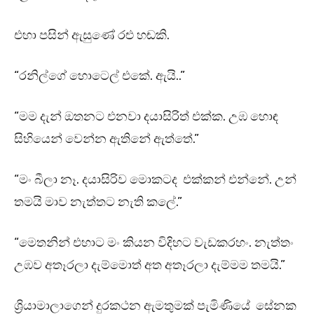
එහා පසින් ඇසුණේ රළු හඬකි.
“රනිල්ගේ හොටෙල් එකේ. ඇයි..”
“මම දැන් ඔතනට එනවා දයාසිරිත් එක්ක. උඹ හොඳ
සිහියෙන් වෙන්න ඇතිනේ ඇත්තේ.”
“මං බීලා නෑ. දයාසිරිව මොකටද එක්කන් එන්නේ. උන්
තමයි මාව නැත්තට නැති කලේ.”
“මෙතනින් එහාට මං කියන විදිහට වැඩකරහං. නැත්තං
උඹව අතෑරලා දැම්මොත් අත අතෑරලා දැම්මම තමයි.”
ශ්‍රියාමාලාගෙන් දුරකථන ඇමතුමක් පැමිණියේ සේනක