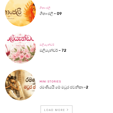
ගීතාංජලී
ගීතාංජලී – 09
ඔලියැන්ඩර්
ඔලියැන්ඩර් – 72
MINI STORIES
රමණීයයි මේ මධුර ජවනිකා -2
LOAD MORE