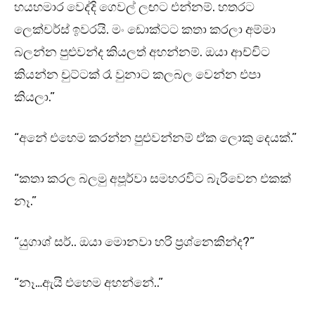
හයහමාර වෙද්දි ගෙවල් ලඟට එන්නම්. හතරට
ලෙක්චර්ස් ඉවරයි. මං ඩොක්ටට කතා කරලා අම්මා
බලන්න පුළුවන්ද කියලත් අහන්නම්. ඔයා ආච්චිට
කියන්න චුට්ටක් රෑ වුනාට කලබල වෙන්න එපා
කියලා.”
“අනේ එහෙම කරන්න පුළුවන්නම් ඒක ලොකු දෙයක්.”
“කතා කරල බලමු අපූර්වා සමහරවිට බැරිවෙන එකක්
නෑ.”
“යුගාශ් සර්.. ඔයා මොනවා හරි ප්‍රශ්නෙකින්ද?”
“නෑ…ඇයි එහෙම අහන්නේ..”