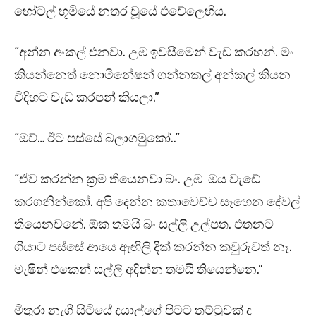
හෝටල් භූමියේ නතර වූයේ එවේලෙහිය.
“අන්න අංකල් එනවා. උඹ ඉවසීමෙන් වැඩ කරහන්. මං
කියන්නෙත් නොමිනේෂන් ගන්නකල් අන්කල් කියන
විදිහට වැඩ කරපන් කියලා.”
“ඔව්… ඊට පස්සේ බලාගමුකෝ..”
“ඒව කරන්න ක්‍රම තියෙනවා බං. උඹ ඔය වැඩේ
කරගනින්කෝ. අපි දෙන්න කතාවෙච්ච සෑහෙන දේවල්
තියෙනවනේ. ඕක තමයි බං සල්ලි උල්පත. එතනට
ගියාට පස්සේ ආයෙ ඇඟිලි දික් කරන්න කවුරුවත් නෑ.
මැෂින් එකෙන් සල්ලි අදින්න තමයි තියෙන්නෙ.”
මිතුරා නැගී සිටියේ දයාල්ගේ පිටට තට්ටුවක් ද