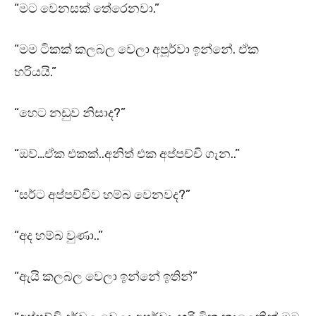
“මට වෙනසක් තේරෙනවා.”
“මම ටිකක් කලබල වෙලා අපූර්වා ඉන්නේ. ඒක
හරියයි.”
“හෙට නඩුව නිසාද?”
“ඔව්…ඒක එකක්..අනිත් එක අප්පච්චි ගැන..”
“සර්ට අප්පච්චිව හම්බ වෙනවද?”
“අද හම්බ වුණා..”
“ඇයි කලබල වෙලා ඉන්නේ ඉතින්”