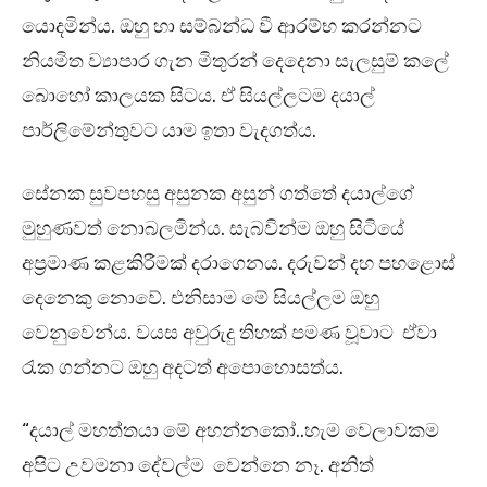
යොදමින්ය. ඔහු හා සම්බන්ධ වී ආරම්භ කරන්නට
නියමිත ව්‍යාපාර ගැන මිතුරන් දෙදෙනා සැලසුම් කලේ
බොහෝ කාලයක සිටය. ඒ සියල්ලටම දයාල්
පාර්ලිමේන්තුවට යාම ඉතා වැදගත්ය.
සේනක සුවපහසු අසුනක අසුන් ගත්තේ දයාල්ගේ
මුහුණවත් නොබලමින්ය. සැබවින්ම ඔහු සිටියේ
අප්‍රමාණ කළකිරීමක් දරාගෙනය. දරුවන් දහ පහළොස්
දෙනෙකු නොවේ. එනිසාම මේ සියල්ලම ඔහු
වෙනුවෙන්ය. වයස අවුරුදු තිහක් පමණ වූවාට ඒවා
රැක ගන්නට ඔහු අදටත් අපොහොසත්ය.
“දයාල් මහත්තයා මේ අහන්නකෝ..හැම වෙලාවකම
අපිට උවමනා දේවල්ම වෙන්නෙ නෑ. අනිත්