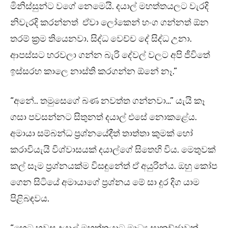
මිනිස්සුන්ට වගේ නෙමෙයි. දයාල් මහත්තයලට වැරදි
නිවැරදි කරන්නත් ඒවා ලෝකෙන් හංග ගන්නත් ඕන
තරම් ක්‍රම තියෙනවා. සිද්ධ වෙච්ච දේ සිද්ධ උනා.
ආපස්සට හරවලා ගන්න බැරි දේවල් වලට අපි ජීවිතේ
ඉස්සරහ කාලෙ නාස්ති කරගන්න ඕනේ නෑ.”
“අනේ.. තමුසෙගේ බණ නවත්ත ගන්නවා…” යැයි කෑ
ගසා පවසන්නට සිතුනත් දයාල් එසේ නොකළේය.
අමායා සම්බන්ධ ප්‍රශ්නයේදීත් තාත්තා කුමක් හෝ
කරාවියැයි විශ්වාසයක් දයාල්ගේ සිතෙහි විය. මෙතුවක්
කල් සෑම ප්‍රශ්නයක්ම විසඳුනේත් ඒ අයුරින්ය. ඔහු කෝප
ගෙන සිටියේ අමායාගේ ප්‍රශ්නය මේ සා දුර දිග යාම
පිළිබඳවය.