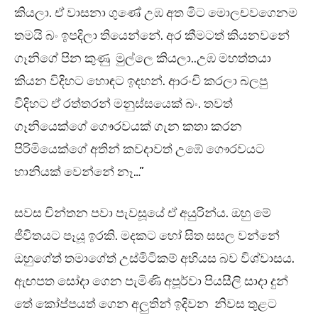
කියලා. ඒ වාසනා ගුණේ උඹ අත මිට මොලචවගෙනම
තමයි බං ඉපදිලා තියෙන්නේ. අර කීමටත් කියනවනේ
ගෑනිගේ පින කුණු මුල්ලෙ කියලා..උඹ මහත්තයා
කියන විදිහට හොඳට ඉදහන්. ආරංචි කරලා බලපු
විදිහට ඒ රත්තරන් මනුස්සයෙක් බං. තවත්
ගෑනියෙක්ගේ ගෞරවයක් ගැන කතා කරන
පිරිමියෙක්ගේ අතින් කවදාවත් උඹේ ගෞරවයට
හානියක් වෙන්නේ නෑ…”
සවස චින්තන පවා පැවසූයේ ඒ අයුරින්ය. ඔහු මේ
ජීවිතයට පෑයූ ඉරකි. මදකට හෝ සිත සසල වන්නේ
ඔහුගේත් තමාගේත් උස්මිටිකම් අභියස බව විශ්වාසය.
ඇඟපත සෝදා ගෙන පැමිණි අපූර්වා පියසීලි සාදා දුන්
තේ කෝප්පයත් ගෙන අලුතින් ඉදිවන නිවස තුළට