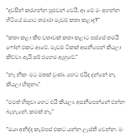
“දවසින් කරගන්න පුළුවන් වෙයි. ආ මේ මං අහන්න
හිටියේ ඔයාට තමාරා මැඩම් කතා කළාද?”
“කතා කළා කීප වතාවක් කතා කළාට පස්සේ තමයි
ෆෝන් එකට ආවේ. මැඩම් ටිකක් අසනීපෙන් කියලා
කිව්වා. ඇයි සර් එහෙම ඇහුවේ.”
“නෑ නිකං මට මතක් වුණා. හෙට එයිද දන්නේ නෑ
කියලා හිතුනා.”
“මමත් හිතුවා හෙට එයි කියලා. අසනීපෙන්නේ එන්න
බැහැනේ. කමක් නෑ.”
“ඔයා අනිද්ද කැම්පස් එකට යන්න ලෑස්ති වෙන්න. මං