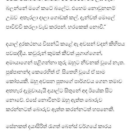
බලන්නේ මගේ කටේ බලේට. එහෙම නොවුනනම්
උඹව අතෑරලා දාලා ගොඩක් කල්. දැන්වත් මොලේ
පාවිච්චි කරලා වැඩ කරපන්. හරකෙක් නොවී.”
දයාල් දුරකථනය විසන්ධි කළේ ඈ අවසන් වදන් කිහිපය
පවසද්දීය. කවුරුන් කුමක් කීවත් යුගාශ්ගෙන්,
අමායාගෙන් පළිගන්නා තුරු ඔහුට නිවනක් වූයේ නැත.
පුෂ්පානන්ද කෙරෙහිත් ඒ සිතෙහි වූයේ ඒ සාම
කෝපයකි. ඔහු අවසන පුතාගේ පාර්ශවය ගෙන තමාව
අතහැර දැමුවායැයි දයාල්ට සිතුනේ අද ඊයේක සිට
නොවේ. එසේ නොවීනම් ඔහු ඇත්ත බොරුව
කරන්නටත් බොරුව ඇත්ත කරන්නටත් හපනෙකි.
සේනකත් දයාසිරිත් රැගත් බෙන්ස් වර්ගයේ කාරය