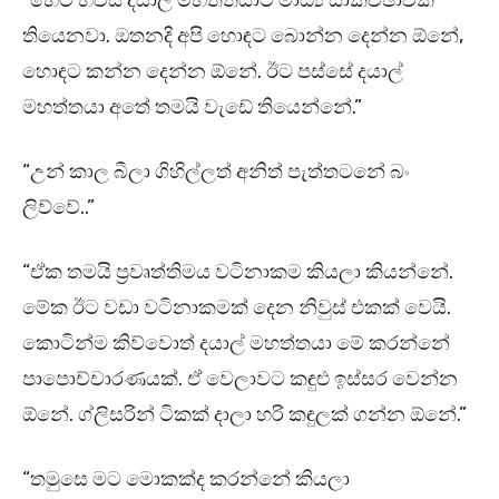
“හෙට හවස දයාල් මහත්තයාට මාධ්‍ය සාකච්ඡාවක්
තියෙනවා. ඔතනදි අපි හොඳට බොන්න දෙන්න ඕනේ,
හොඳට කන්න දෙන්න ඕනේ. ඊට පස්සේ දයාල්
මහත්තයා අතේ තමයි වැඩේ තියෙන්නේ.”
“උන් කාල බීලා ගිහිල්ලත් අනිත් පැත්තටනේ බං
ලිව්වේ..”
“ඒක තමයි ප්‍රවෘත්තිමය වටිනාකම කියලා කියන්නේ.
මේක ඊට වඩා වටිනාකමක් දෙන නිවුස් එකක් වෙයි.
කොටින්ම කිව්වොත් දයාල් මහත්තයා මේ කරන්නේ
පාපොච්චාරණයක්. ඒ වෙලාවට කඳුළු ඉස්සර වෙන්න
ඕනේ. ග්ලිසරින් ටිකක් දාලා හරි කඳුලක් ගන්න ඕනේ.”
“තමුසෙ මට මොකක්ද කරන්නේ කියලා