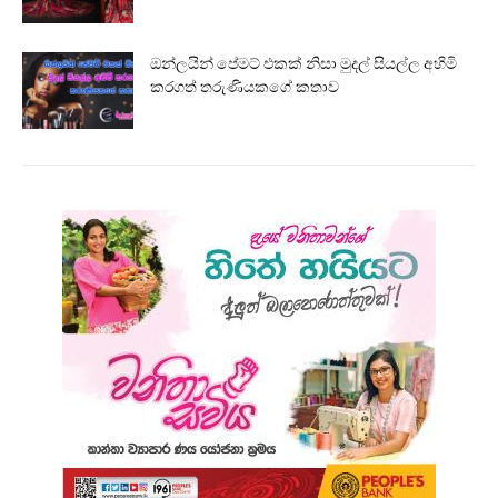
ඔන්ලයින් පේමට් එකක් නිසා මුදල් සියල්ල අහිමි
කරගත් තරුණියකගේ කතාව