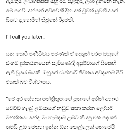
ඇමතුම් ලබාගත්තත් ඔහු ඊට පිළිතුරු ලබා දුන්නේ නැත.
මේ ගෙවී යන්නේ අවිවේකී දිනයක් වුවත් යුවතියගේ
සිතට දැනෙමින් තිබුනේ රිදුමකි.
I’ll call you later…
යන කෙටි පණිවිඩය පමණක් ඒ දෙතුන් වරම ඔහුගේ
ජංගම දුරකථනයෙන් පැමිණෙද්දී අපූර්වාගේ සිතෙහි
ඇති වූයේ බියකි. ඔහුගේ රාජකාරී ජීවිතය අවදානම් පිරි
එකක් බව විශ්වාසය.
“මේ අර සේනක මන්ත්‍රීතුමාගේ පුතාගේ අතින් අනාථ
වෙච්ච ගෑණු ළමයාගේ නඩුව කතා කරන ලෝයර්
මහත්තයා නේද. මං හැමදාම උඹට කියපු එක දෙයක්
තමයි උඹ මෙතන ඉන්න ඕන කෙල්ලෙක් නෙමෙයි