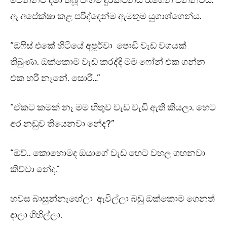
වෙන්නට දමා තිබූ ජංගම දුරකථනය රැගෙන එන්නටය.
ඈ අපේක්ෂා කළ පරිද්දෙන්ම ඇමතුම යුගාශ්ගෙන්ය.
“ඔෆිස් එකේ හිටියේ අපූර්වා පොඩි වැඩ වගයක්
තිබුණා. ඔක්කොම වැඩ කරද්දි මම ෆෝන් එක ගන්න
එක හරි නෑනේ. සොරි…”
“ඒකට කමක් නෑ මම හිතුව වැඩ වැඩි ඇති කියලා. හෙට
අර නඩුව තියෙනවා නේද?”
“ඔව්.. කොහොමද ඔයාගේ වැඩ හෙට වහල ගහනවා
කිව්වා නේද.”
හවස බාසුන්නැහේලා ඇවිල්ලා බඩු ඔක්කොම ගෙනත්
දාලා ගිහිල්ලා.