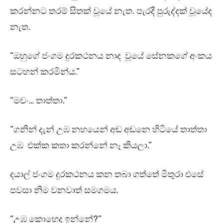
කරන්නට තරම් සිතක් වූයේ නැත. පැරදී පුරුද්දක් වූ⁣යේද
නැත.
“ඔහුගේ ජංගම දුරකථනය නාද වූයේ සේනකගේ අංකය
සටහන් කරමින්ය.”
“මචං… තාත්තා.”
“ගනින් දැන් උඹ නහයෙන් අඬ අඬනෙ හිටියේ තාත්තා
උඹ එක්ක කතා කරන්නේ නෑ කියලා.”
දයාල් ජංගම දුරකථනය කන තබා ගත්තේ මිතුරා එසේ
පවසා නිම වනවාත් සමගමය.
“උඹ කොහෙද ඉන්නේ?”