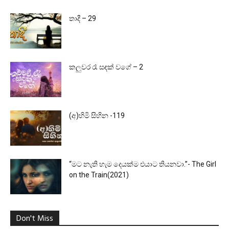
තාදී – 29
කලුවර රෑ සඳක් වගේ – 2
(අ)හිමි සිහින -119
“මට නැති හැම දෙයක්ම එයාට තියනවා.”- The Girl
on the Train(2021)
Don't Miss