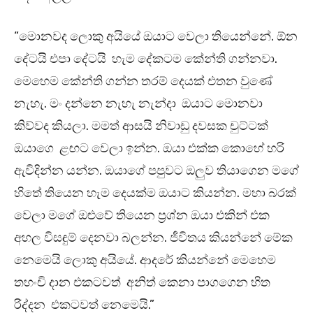
“මොනවද ලොකු අයියේ ඔයාට වෙලා තියෙන්නේ. ඕන
දේටයි එපා දේටයි හැම දේකටම කේන්ති ගන්නවා.
මෙහෙම කේන්ති ගන්න තරම් දෙයක් එතන වුණේ
නැහැ. මං දන්නෙ නැහැ නැන්දා ඔයාට මොනවා
කිව්වද කියලා. මමත් ආසයි නිවාඩු දවසක චුට්ටක්
ඔයාගෙ ළඟට වෙලා ඉන්න. ඔයා එක්ක කොහේ හරි
ඇවිදින්න යන්න. ඔයාගේ පපුවට ඔලුව තියාගෙන මගේ
හිතේ තියෙන හැම දෙයක්ම ඔයාට කියන්න. මහා බරක්
වෙලා මගේ ඔළුවේ තියෙන ප්‍රශ්න ඔයා එකින් එක
අහල විසඳුම් දෙනවා බලන්න. ජීවිතය කියන්නේ මේක
නෙමෙයි ලොකු අයියේ. ආදරේ කියන්නේ මෙහෙම
තහංචි දාන එකටවත් අනිත් කෙනා පාගගෙන හිත
රිද්දන එකටවත් නෙමෙයි.”