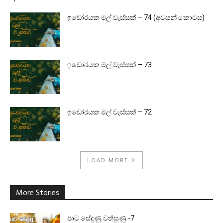
ඉඩෝරයක මල් වැස්සක් – 74 (අවසන් කොටස)
ඉඩෝරයක මල් වැස්සක් – 73
ඉඩෝරයක මල් වැස්සක් – 72
LOAD MORE
More Stories
පාට සේදුණු වත්සුණු -7