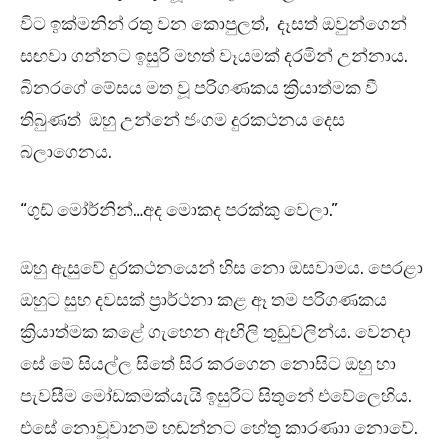
විට ඉක්මනින් රතු වන කොපුලත්, දෑසත් ඔවුන්ගෙන්
සඟවා ගන්නට ඉසුරි මහත් වෑයමක් දරමින් උන්නාය.
බිනරගේ මේසය මත වූ පරිගණකය ක්‍රියාත්මක වී
තිබුණත් ඔහු උන්නේ ජංගම දුරකථනය දෙස
බලාගෙනය.
“ගුඩ් මෝර්නින්…අද මොකද පරක්කු වෙලා.”
ඔහු ඇසුවේ දුරකථනයෙන් හිස නො ඔසවාමය. පෙරළා
ඔහුට සුභ දවසක් ප්‍රාර්ථනා කළ ඈ තම පරිගණකය
ක්‍රියාත්මක කළේ ගැහෙන ඇඟිලි තුඩුවලින්ය. වෙනදා
සේ මේ සියල්ල සිතේ සිර කරගෙන නොසිට ඔහු හා
පැවසීම මෝඩකමක්යැයි ඉසුරිට සිතුනේ එවේලෙහිය.
එසේ නොවූවානම් හඬන්නට හේතු කාරණාා නොවේ.