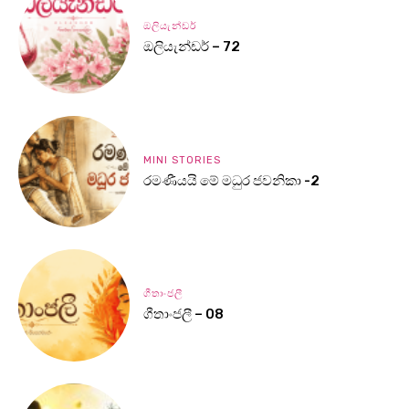
ඔලියැන්ඩර්
ඔලියැන්ඩර් – 72
MINI STORIES
රමණීයයි මේ මධුර ජවනිකා -2
ගීතාංජලී
ගීතාංජලී – 08