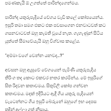
පමණකැයි ඕ උගත්තේ පාරින්දගෙන්මය.
පාරින්ද යතුරුපැදියේ වේගය වැඩි කලේ කෝපයෙන්ය.
ඉසුරි තමා සමග එකට එක පවසාගෙන එනවාටවත් කට
ගසනවාටවත් ඔහු කැමති වූයේ නැත. ගැහැණුන් සිටිය
යුත්තේ සීමාවේයැයි ඔහු විශ්වාස කළේය.
“අම්මා වගේ වෙන්න යනවද…?”
අවසන ඔහු ඇසුවේ වේගයෙන් පැමිණි යතුරුපැදිය
තිරිංග තද කොට එකවර නතර කරමින්ය. මේ ඉසුරිගේ
සිත රිදවන කතාවමය. සිතුවිලි කෝප ගන්වන
කතාවමය. මදක් ඉදිරියට ඇදී ගිය යතුරු පැදියෙන්
වැටෙන්නට ගිය ඉසුරි බේරුනේ ඔහුගේ ඉඟ දෙපස
තදින් අල්ලා ගත් නිසාය.