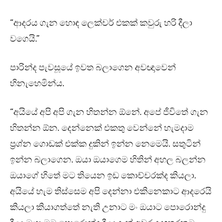
“ආදරය ගැන හොඳ ලෙක්චර් එකක් කවුරු හරි දීලා
වගෙයි.”
පාරින්ද පැවසූයේ ඉවත බලාගෙන අවඥාවෙන්
හිනැහෙමින්ය.
“අයියේ අපි අපි ගැන හිතන්න ඕනේ. අපේ ජීවිතේ ගැන
හිතන්න ඕන. දෙන්නෙක් එකතු වෙන්නේ හැමදාම
ප්‍රශ්න ගොඩක් එක්ක දුකින් ඉන්න නෙමෙයි. සතුටින්
ඉන්න බලාගෙන. ඔයා ඔයාගෙම හිතින් අහල බලන්න
ඔයාගේ හිතේ මට තියෙන ඉඩ කොච්චරක්ද කියලා.
අයියේ හැම තිස්සෙම අපි දෙන්නා එකිනෙකාට ආදරෙයි
කියලා කියාගත්තේ නැති උනාට මං ඔයාට පොරොන්දු