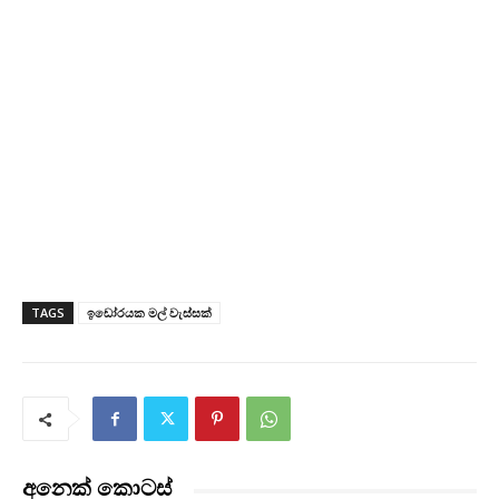
TAGS
ඉඩෝරයක මල් වැස්සක්
අනෙක් කොටස්