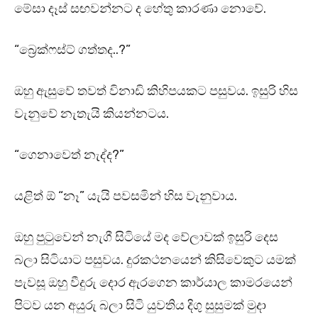
මේසා දෑස් සඟවන්නට ද හේතු කාරණා නොවේ.
“බ්‍රෙක්ෆස්ට් ගත්තද..?”
ඔහු ඇසුවේ තවත් විනාඩි කිහිපයකට පසුවය. ඉසුරි හිස
වැනුවේ නැතැයි කියන්නටය.
“ගෙනාවෙත් නැද්ද?”
යළිත් ඕ “නෑ” යැයි පවසමින් හිස වැනුවාය.
ඔහු පුටුවෙන් නැගී සිටියේ මද වේලාවක් ඉසුරි දෙස
බලා සිටියාට පසුවය. දුරකථනයෙන් කිසිවෙකුට යමක්
පැවසූ ඔහු වීදුරු දොර ඇරගෙන කාර්යාල කාමරයෙන්
පිටව යන අයුරු බලා සිටි යුවතිය දිගු සුසුමක් මුදා