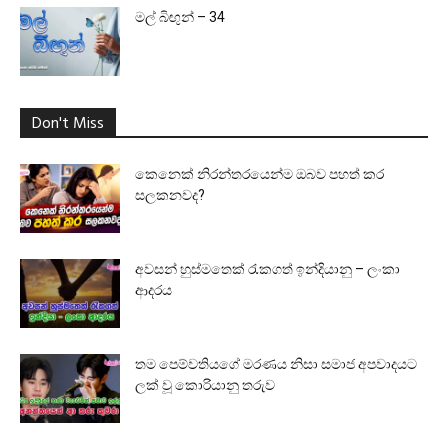
මල් බිඟුන් – 34
Don't Miss
කෙනෙක් නිරන්තරයෙන්ම ඔබව පහත් කර
සලකනවද?
අවසන් හුස්මතෙක් රැකගත් ඉන්දියානු – ලංකා
ආදරය
තම පෙම්වතියගේ මරණය නිසා සමාජ අපවාදයට
ලක් වූ කොරියානු තරුව