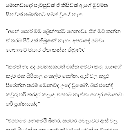
මොනවාදෝ පැවසුවක් ඒ කිසිවක් ඇගේ මුවමත
සිනවක් තබන්නට සමත් වූ⁣යේ නැත.
“අනේ සොරි මම බ්‍රෙක්ෆස්ට් ගෙනාවා. ඒත් මට කන්න
ඒ තරම් පිරියක් තිබුණේ නැහැ. අපරාදේ මේවා
ගෙනාවේ ඔයාට ඒක කන්න තිබුණා.”
“කමක් නෑ අද වෙනසකටත් එක්ක මේවා කමු. ඔයාගේ
කෑම එක සිරිපාල අංකල්ට දෙන්න. ඇස් වල කඳුළු
පිරෙන්න තරම් මොනවද උදේ වුණේ?. බස් එකේදි
කවුරුහරි කරදර කලාද. එහෙම නැත්තං ගෙදර මොනවා
හරි ප්‍රශ්නයක්ද.”
“එහෙමම නෙමෙයි බිනර. සමහර වෙලාවට ඇස් වල