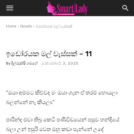
Home
Novels
ඉඩෝරයක මල් වැස්සක්
ඉඩෝරයක මල් වැස්සක් – 11
By
දිල්රුක්ෂි ගමගේ
ඔක්තෝබර් 3, 2025
“ඔයා අම්මට කිව්වද මං ඔයා ගැන ඒ තරම් හොයලා
බලන්නේ නෑ කියලා.”
පාරින්ද එවා තිබූ කෙටි පණිවිඩයෙන් පසුව හන්දියේ
බලා උන් ඉසුරි වෙත ඔහු කඩා පැන්නේ උදේ