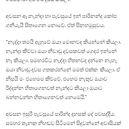
අවසන ඈ නැන්දා හා පැවසූයේ ඉන් පාරිනන්ද කෝප
ගනීයැයි සිතාගෙන නොවේ. ඒත් සිනහමුසුවය.
“නැද්දා තමයි ඇහුවේ ඔයා මොනවද කියන්නේ කියලා.
නැන්දා කිව්වා ඔයා නිවාඩු දවසකවත් ගෙදර ඉන්නේ
නෑ කියලා. සමහරවිට නැද්දා හිතනවද දන්නෙ නැහැ
ඔයා නිවාඩු දවස ගතකරන්නේ මමත් එක්ක කියලා. ඒ
නිසයි මං එහෙමම කිව්වේ. එහෙම නැතුව ඔයාව
රිද්දන්න හිතාගෙනවත් නැන්දට කියලා ඔයාට
බන්නවන්න හිතාගෙනවත් නෙමෙයි.”
අවසන ඉසුරි පැවසූයේ පාරින්ද දහසක් දේ පවසද්දීය.
සමහර තැනක නිහඬව සිටීමෙන් සිදුවන්නේ අවාසියක්