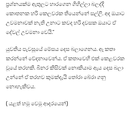
ප්‍රශ්නයක්ම ඇතුලට හාරගෙන ගිහිල්ලා බලද්දි
කොතනක හරි කෙලවරක තියෙන්නේ සල්ලි. අද ඔයාට
උවමනාවක් නැති උනාට කවද හරි දවසක ඔයාට ඒ
දේවල් උවමනා වෙයි.”
යුවතිය පැවසූයේ මේසය දෙස බලාගෙනය. ඈ කතා
කරන්නේ වේදනාවෙන්ය. ඒ කතාවෙහි එක් කෙළවරක
වූයේ තරහකි. බිනර කිසිවක් නොකියාම ඇය දෙස බලා
උන්නේ ඒ තරහව කුමක්දැයි තෝරා බේරා ගනු
නොහැකිවය.
( යළත් හමු වෙමු ආදරයෙන්)