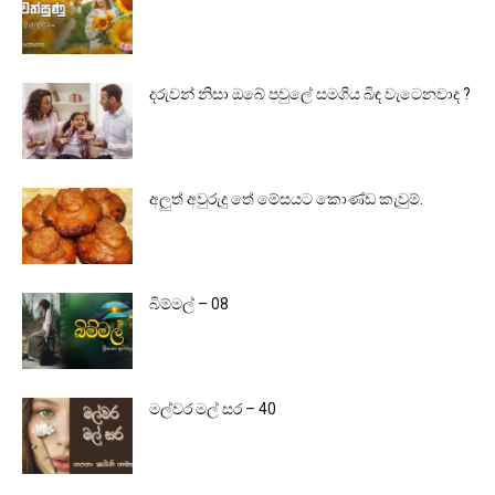
දරුවන් නිසා ඔබේ පවුලේ සමගිය බිඳ වැටෙනවාද ?
අලුත් අවුරුදු තේ මේසයට කොණ්ඩ කැවුම්.
බිම්මල් – 08
මල්වර මල් සර – 40