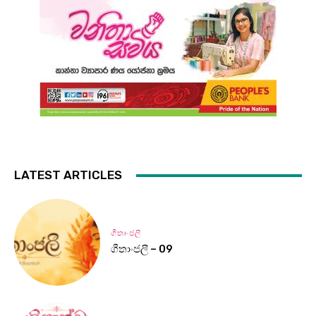
LATEST ARTICLES
ගීතාංජලී
ගීතාංජලී – 09