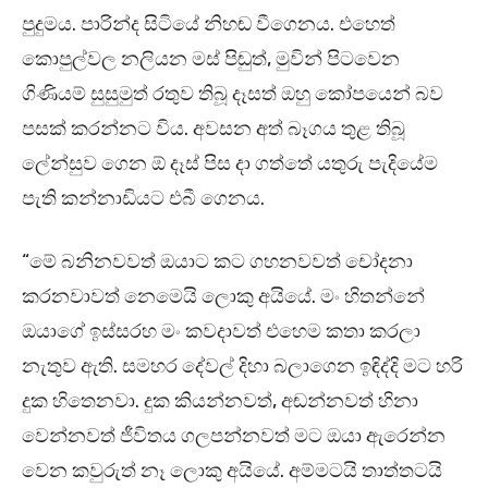
පුදුමය. පාරින්ද සිටියේ නිහඬ වීගෙනය. එහෙත්
කොපුල්වල නලියන මස් පිඬුත්, මුවින් පිටවෙන
ගිණියම් සුසුමුත් රතුව තිබූ දෑසත් ඔහු කෝපයෙන් බව
පසක් කරන්නට විය. අවසන අත් බෑගය තුළ තිබූ
ලේන්සුව ගෙන ඕ දෑස් පිස දා ගත්තේ යතුරු පැදියේම
පැති කන්නාඩියට එබී ගෙනය.
“මේ බනිනවවත් ඔයාට කට ගහනවවත් චෝදනා
කරනවාවත් නෙමෙයි ලොකු අයියේ. මං හිතන්නේ
ඔයාගේ ඉස්සරහ මං කවදාවත් එහෙම කතා කරලා
නැතුව ඇති. සමහර දේවල් දිහා බලාගෙන ඉඳිද්දි මට හරි
දුක හිතෙනවා. දුක කියන්නවත්, අඬන්නවත් හිනා
වෙන්නවත් ජීවිතය ගලපන්නවත් මට ඔයා ඇරෙන්න
වෙන කවුරුත් නෑ ලොකු අයියේ. අම්මටයි තාත්තටයි