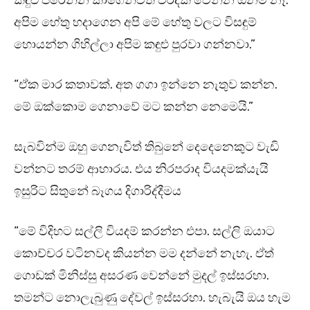
කඳුළු පිරෙන්න කාගෙන්වත් වරදක් වෙන්න ඕනම නෑ.
අපිම හේතු හදාගෙන අපි මේ හේතු වලට විසඳුම්
හොයන්න ගිහිල්ලා අපිම කඳුළු පුරවා ගන්නවා.”
“ඒක මාර කතාවක්. අත ගගා ඉන්නෙ නැතුව කන්න.
මේ ඔක්කොම ගෙනාවේ මට කන්න නෙමෙයි.”
සැබවින්ම ඔහු ගෙනැවිත් තිබුනේ දෙදෙනෙකුට වැඩි
වන්නට තරම් ආහාරය. එය නිරපරාද වියදමක්යැයි
ඉසුරිට සිතුනේ බෑගය දිගාරිද්දීමය
“මේ විදිහට සල්ලි වියදම් කරන්න එපා. සල්ලි ඔයාට
කොච්චර වටිනවද කියන්න මම දන්නේ නැහැ. ඒත්
ගොඩක් මිනිස්සු අසරණ වෙන්නේ මුදල් ඉස්සරහා.
තමන්ට නොලැබුණු දේවල් ඉස්සරහා. හැබැයි ඔය හැම