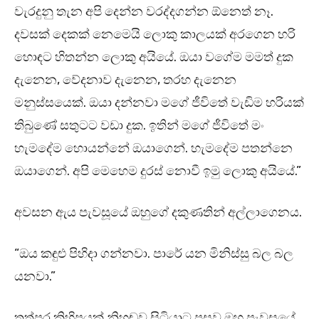
වැරදුනු තැන අපි දෙන්න වරද්දගන්න ඕනෙත් නෑ.
දවසක් දෙකක් නෙමෙයි ලොකු කාලයක් අරගෙන හරි
හොඳට හිතන්න ලොකු අයියේ. ඔයා වගේම මමත් දුක
දැනෙන, වේදනාව දැනෙන, තරහ දැනෙන
මනුස්සයෙක්. ඔයා දන්නවා මගේ ජීවිතේ වැඩිම හරියක්
තිබුණේ සතුටට වඩා දුක. ඉතින් මගේ ජීවිතේ මං
හැමදේම හොයන්නේ ඔයාගෙන්. හැමදේම පතන්නෙ
ඔයාගෙන්. අපි මෙහෙම දුරස් නොවී ඉමු ලොකු අයියේ.”
අවසන ඇය පැවසූයේ ඔහුගේ දකුණතින් අල්ලාගෙනය.
“ඔය කඳුළු පිහිදා ගන්නවා. පාරේ යන මිනිස්සු බල බල
යනවා.”
තත්පර කිහිපයක් නිහඬව සිටියාට පසුව ඔහු පැවසූයේ