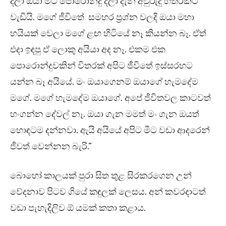
දීලා ඔයා මට පොරොන්දු දීලා දැන් අවුරුදු හතරකට
වැඩියි. මගේ ජීවිතේ සමහර ප්‍රශ්න වලදි ඔයා මහා
හයියක් වෙලා මගේ ළඟ හිටියේ නෑ කියන්න බෑ. ඒත්
එදා ඉඳපු ඒ ලොකු අයියා අද නෑ. එකම එක
පොරොන්දුවකින් විතරක් අපිට ජීවිතේ ඉස්සරහට
යන්න බෑ අයියේ. මං ඔයාගෙනම් ඔයාගේ හැමදේම
මගේ. මගේ හැමදේම ඔයාගේ. අපේ ජීවිතවල කාටවත්
හංගන්න දේවල් නෑ. ඔයා ගැන මමත් මං ගැන ඔයත්
හොඳටම දන්නවා. ඇයි අයියේ අපිට මීට වඩා ආදරෙන්
ජීවත් වෙන්නන බැරි.”
බොහෝ කාලයක් පුරා සිත තුළ සිරකරගෙන උන්
වේදනාව පිටව ගියේ කඳුලක් ලෙසය. අන් කවරදාටත්
වඩා පැහැදිලිව ඕ යමක් කතා කළාය.