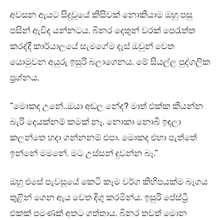
අවසන ඇයට සිදුවූයේ කිසිවක් නොකියාම ඔහු පසු
පසින් ඇවිද යන්නටය. බිනර දෙතුන් වරක් පෙරැත්ත
කරද්දී කාර්යාලයේ සැමගේම දෑස් ඔවුන් වෙත
යොමුවන අයුරු ඉසුරි බලාගෙනය. මේ සියල්ල පුද්ගලික
ප්‍රශ්නය.
“මොකද උනේ..ඔයා අඬල නේද? මාත් එක්ක කියන්න
බැරි දෙයක්නම් කමක් නෑ. නොකා නොබී ඉඳලා
කලන්තෙ හදා ගන්නනම් එපා. මොකද එහා පැත්තේ
ඉන්නේ මමනේ. මට උස්සන් දුවන්න බෑ.”
ඔහු එසේ පැවසූයේ කෙටි කෑම වර්ග කිහිපයක්ම බෑගය
තුළින් ගෙන ඇය වෙත දිගු කරමින්ය. ඉසුරි පේස්ට්‍රී
එකක් පමණක් අතට ගත්තාය. බිනර තවත් මොන