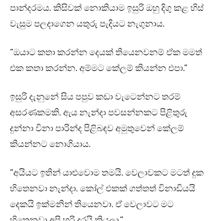
පාන්දරමය. කිසිවක් නොකියාම ඉසුරි ඔහු දිගු කළ හිස්
වැසුම පලදාගෙන යතුරු පැදියට නැගුනාය.
“ඔයාට කතා කරන්න දෙයක් තියෙනවනම් ඒක මමත්
එක කතා කරන්න. අම්මට කේලම් කියන්න එපා.”
ඉසුරි දැනුනේ සිය පපුව කඩා වැටෙන්නට තරම්
අසරණකමකි. ඇය නැන්දා පවසන්නකට පිළිතුරු
දුන්නා විනා පාරින්ද පිළිබඳව අමුතුවෙන් කේලම්
කියන්නට නොගියාය.
“අයියට ඉතින් යාළුවොම තමයි. වෙලාවකට මටත් දුක
හිතෙනවා නැන්දා. කෝල් එකක් ගත්තත් විනාඩියයි
දෙකයි ඉක්මනින් තියෙනවා. ඒ වෙලාවට මට
හිතෙනවා අපි හරි දුරයි කියලා.”