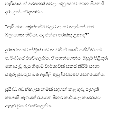
හැරියාය. ඒ මෙතෙක් වේලා ඔහු සඟවාගෙන සිතෙහි
දරා උන් වේදනාවය.
“ඇයි ඔයා බ්‍රෙක්ෆස්ට් වලට ආවෙ නැත්තේ. මම
බලාගෙන හිටියා. අද එන්න පරක්කු උනාද?”
දුරකථනයට ක්ලික් හඬ නංවමින් කෙටි පණිවිඩයක්
පැමිණියේ එවේලෙහිය. ඒ සහන්ගෙන්ය. ඔහුට පිළිතුරු
නොයැවූ ඇය ගිණුම් වාර්තාවක් සකස් කිරීම සඳහා
යතුරු පුවරුව මත ඇඟිලි තුඩු දිවෙව්වේ වේගයෙන්ය.
ප්‍රසිද්ධ අවන්හලක නමක් සඳහන් කළ ගුරු පැහැති
කඩදාසි බෑගයක් රැගෙන බිනර කාර්යාල කාමරයට
ඇතුළු වූයේ එවේලෙහිය.