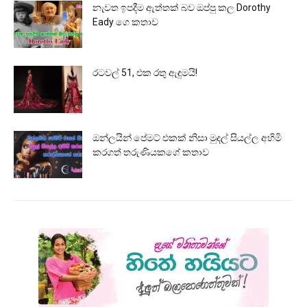
නැවත ඉපදීම ඇත්තක් බව ඔප්පු කල Dorothy
Eady ගෙ කතාව
රටවල් 51, එක රතු ඇඳුමයි!
ඔන්ලයින් පේමට් එකක් නිසා මුදල් සියල්ල අහිමි
කරගත් තරුණියකගේ කතාව