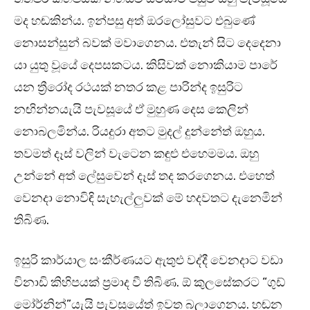
මද හඬකින්ය. ඉන්පසු අත් ඔරලෝසුවට එබුණේ
නොසන්සුන් බවක් මවාගෙනය. එතැන් සිට දෙදෙනා
යා යුතු වූයේ දෙපසකටය. කිසිවක් නොකියාම පාරේ
යන ත්‍රීරෝද රථයක් නතර කළ පාරින්ද ඉසුරිට
නඟින්නයැයි පැවසූයේ ඒ මුහුණ දෙස කෙලින්
නොබලමින්ය. රියදුරා අතට මුදල් දුන්නේත් ඔහුය.
තවමත් දෑස් වලින් වැටෙන කඳුළු එහෙමමය. ඔහු
උන්නේ අත් ලේසුවෙන් දෑස් තද කරගෙනය. එහෙත්
වෙනදා නොවිඳි සැහැල්ලුවක් මේ හදවතට දැනෙමින්
තිබිණ.
ඉසුරි කාර්යාල සංකීර්ණයට ඇතුළු වද්දී වෙනදාට වඩා
විනාඩි කිහිපයක් ප්‍රමාද වී තිබිණ. ඕ කුලසේකරට “ගුඩ්
මෝර්නින්”යැයි පැවසූයේත් ඉවත බලාගෙනය. හඬන