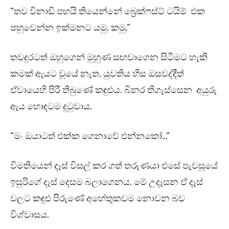
“තව විනාඩි පහයි තියෙන්නේ බ්‍රෙක්ෆස්ට් ටයිම් එක
පහුවෙන්න ඉක්මනට යමු. කමු.”
තවදුරටත් ඔහුගෙන් මුහුණ සඟවාගෙන සිටීමට හැකි
කමක් ඇයට වූයේ නැත. යුවතිය හිස ඔසවද්දීත්
ඒවායෙහි පිරී තිබුණේ කඳුළුය. බිනර තිගැස්සෙන අයුරු
ඇය හොඳටම දුටුවාය.
“මං ඔයාටත් එක්ක ගෙනාවේ එන්නකෝ…”
විමතියෙන් දෑස් විසල් කර ගත් තරුණයා එසේ පැවසූයේ
ඉසුරිගේ දෑස් දෙසම බලාගෙනය. මේ උදෑසන ඒ දෑස්
වලට කඳුළු පිරුණේ අහේතුකවම නොවන බව
විශ්වාසය.