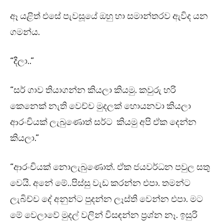
ඈ යළිත් එසේ පැවසූයේ ඔහු හා සමාන්තරව ඇවිද යන
ගමන්ය.
“දීලා..”
“සර් ගාව තියාගන්න කියලා කියමු. කවුරු හරි
කෙනෙක් නැති වෙච්ච මුදලක් හොයනවා කියලා
ආරංචියක් ලැබුණොත් සර්ට කියමු අපි ඒක දෙන්න
කියලා.”
“ආරංචියක් නොලැබුණොත්. ඒක ජයවර්ධන පවුල සතු
වෙයි. අනේ මේ..පිස්සු වැඩ කරන්න එපා. තමන්ට
ලැබිච්ච දේ අනුන්ට පුදන්න ලෑස්ති වෙන්න එපා. මට
මේ වෙලාවේ මුදල් වලින් විසඳන්න ප්‍රශ්න නෑ. ඉසුරි