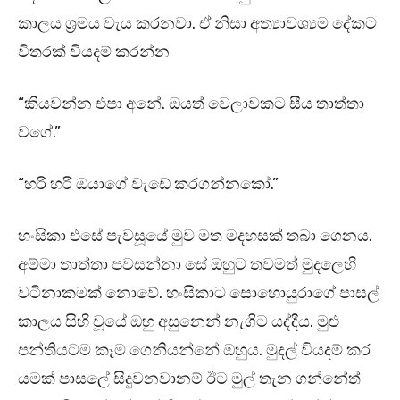
කාලය ශ්‍රමය වැය කරනවා. ඒ නිසා අත්‍යාවශ්‍යම දේකට
විතරක් වියදම් කරන්න
“කියවන්න එපා අනේ. ඔයත් වෙලාවකට සීය තාත්තා
වගේ.”
“හරි හරි ඔයාගේ වැඩේ කරගන්නකෝ.”
හංසිකා එසේ පැවසූයේ මුව මත මදහසක් තබා ගෙනය.
අම්මා තාත්තා පවසන්නා සේ ඔහුට තවමත් මුදලෙහි
වටිනාකමක් නොවේ. හංසිකාට සොහොයුරාගේ පාසල්
කාලය සිහි වූයේ ඔහු අසුනෙන් නැගිට යද්දීය. මුළු
පන්තියටම කෑම ගෙනියන්නේ ඔහුය. මුදල් වියදම් කර
යමක් පාසලේ සිදුවනවානම් ඊට මුල් තැන ගන්නේත්