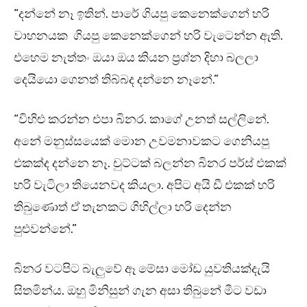
“දන්නේ නෑ ඉතින්. පාරේ ගියපු කෙනෙක්ගෙන් හරි
වාහනයක ගියපු කෙනෙක්ගෙන් හරි වැටෙන්න ඇති.
එහෙම නැත්තං ඔයා ඔය කියන ප්‍රශ්න දිහා බලලා
දෙයියො ගෙනත් තිබ්බද දන්නෙ නෑනේ.”
“විහිළු කරන්න එපා බිනර. කාගේ උනත් සල්ලිනේ.
අනේ මනුස්සයෙක් මොන උවමනාවකට ගෙනියපු
එකක්ද දන්නෙ නෑ. චුට්ටක් බලන්න බිනර පර්ස් එකක්
හරි වැටිලා තියෙනවද කියලා. අපිට අයි ඩී එකක් හරි
තිබුණොත් ඒ තැනකට ගිහිල්ලා හරි දෙන්න
පුළුවන්නේ.”
බිනර වටපිට බැලුවේ ඈ මේසා මෝඩ යුවතියක්දැයි
සිතමින්ය. ඔහු මිනිසුන් ගැන අසා තිබුනේ මීට වඩා