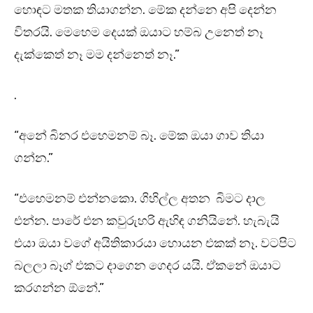
හොඳට මතක තියාගන්න. මේක දන්නෙ අපි දෙන්න
විතරයි. මෙහෙම දෙයක් ඔයාට හම්බ උනෙත් නෑ
දැක්කෙත් නෑ මම දන්නෙත් නෑ.”
.
“අනේ බිනර එහෙමනම් බෑ. මේක ඔයා ගාව තියා
ගන්න.”
“එහෙමනම් එන්නකො. ගිහිල්ල අතන බිමට දාල
එන්න. පාරේ එන කවුරුහරි ඇහිඳ ගනියිනේ. හැබැයි
එයා ඔයා වගේ අයිතිකාරයා හොයන එකක් නෑ. වටපිට
බලලා බෑග් එකට දාගෙන ගෙදර යයි. ඒකනේ ඔයාට
කරගන්න ඕනේ.”