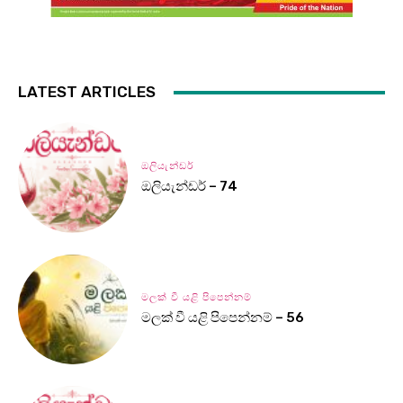
LATEST ARTICLES
ඔලියැන්ඩර්
ඔලියැන්ඩර් – 74
මලක් වී යළි පිපෙන්නම්
මලක් වී යළි පිපෙන්නම් – 56