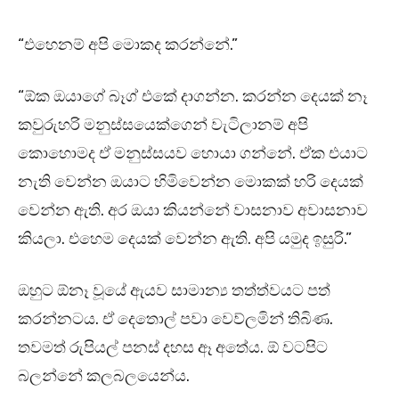
“එහෙනම් අපි මොකද කරන්නේ.”
“ඕක ඔයාගේ බෑග් එකේ දාගන්න. කරන්න දෙයක් නෑ
කවුරුහරි මනුස්සයෙක්ගෙන් වැටිලානම් අපි
කොහොමද ඒ මනුස්සයව හොයා ගන්නේ. ඒක එයාට
නැති වෙන්න ඔයාට හිමිවෙන්න මොකක් හරි දෙයක්
වෙන්න ඇති. අර ඔයා කියන්නේ වාසනාව අවාසනාව
කියලා. එහෙම දෙයක් වෙන්න ඇති. අපි යමුද ඉසුරි.”
ඔහුට ඕනෑ වූයේ ඇයව සාමාන්‍ය තත්ත්වයට පත්
කරන්නටය. ඒ දෙතොල් පවා වෙව්ලමින් තිබිණ.
තවමත් රුපියල් පනස් දහස ඈ අතේය. ඕ වටපිට
බලන්නේ කලබලයෙන්ය.