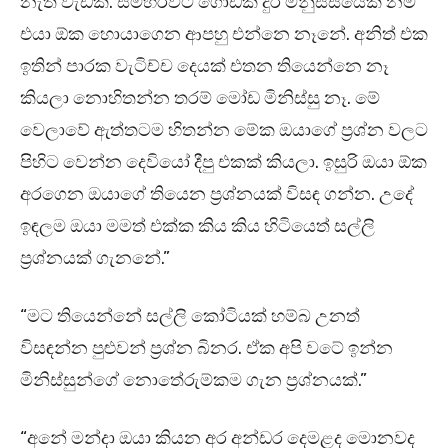
නැති වැඩක්. සමහරවිට ගොඩක් දුර මනුස්සයෙක් නම්
එයා ඕක හොයාගෙන ආපහු එන්නෙ නෑනේ. අනිත් එක
ඉතින් පාරක වැටිච්ච දෙයක් එතන තියෙන්නෙ නෑ
කියලා නොහිතන්න තරම් මෝඩ මිනිස්සු නෑ. මේ
වෙලාවේ ඇත්තටම හිතන්න මේක ඔයාගේ ප්‍රශ්න වලට
පිහිට වෙන්න දෙවියෝ දීපු එකක් කියලා. ඉසුරි ඔයා ඕක
අරගෙන ඔයාගේ තියෙන ප්‍රශ්නයක් විසඳ ගන්න. උදේ
ඉඳලම ඔයා මමත් එක්ක කිය කිය හිටියෙත් සල්ලි
ප්‍රශ්නයක් ගැනනේ.”
“මට තියෙන්නේ සල්ලි කෝටියක් හම්බ උනත්
විසඳන්න පුළුවන් ප්‍රශ්න බිනර. ඒක අපි වටේ ඉන්න
මිනිස්සුන්ගේ නොතේරුම්කම ගැන ප්‍රශ්නයක්.”
“අනේ මන්දා ඔයා කියන අර අන්ඩර දෙමළද මොනවද