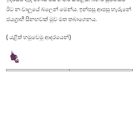
ඊට නංවාලූයේ බලෙන් මෙන්ය. ඉන්පසු ආපසු හැරුනේ
ජයග්‍රාහී සිනහවක් මුව මත තබාගෙනය.
( යළිත් හමුවෙමු ආදරයෙන්)