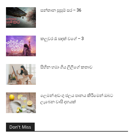
සන්තාන සුසුම් සර – 36
කලුවර රෑ සඳක් වගේ – 3
සිහින හඹා ගිය ලිලීගේ කතාව
ලෙමන් අඩංගු ජලය පානය කිරීමෙන් ඔබට
ලැබෙන වාසි දහයක්
Don't Miss