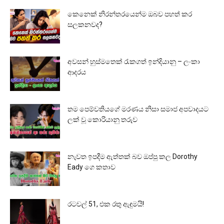
කෙනෙක් නිරන්තරයෙන්ම ඔබව පහත් කර
සලකනවද?
අවසන් හුස්මතෙක් රැකගත් ඉන්දියානු – ලංකා
ආදරය
තම පෙම්වතියගේ මරණය නිසා සමාජ අපවාදයට
ලක් වූ කොරියානු තරුව
නැවත ඉපදීම ඇත්තක් බව ඔප්පු කල Dorothy
Eady ගෙ කතාව
රටවල් 51, එක රතු ඇඳුමයි!