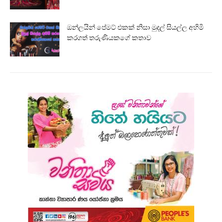
ඔන්ලයින් පේමට් එකක් නිසා මුදල් සියල්ල අහිමි
කරගත් තරුණියකගේ කතාව