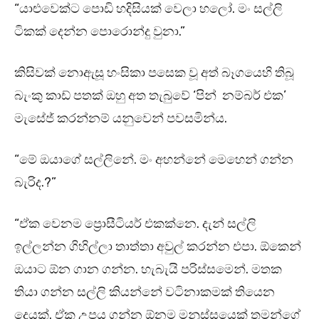
“යාළුවෙක්ට පොඩි හදිසියක් වෙලා හලෝ. මං සල්ලි
ටිකක් දෙන්න පොරොන්දු වුනා.”
කිසිවක් නොඇසූ හංසිකා පසෙක වූ අත් බෑගයෙහි තිබූ
බැංකු කාඩ් පතක් ඔහු අත තැබුවේ ‘පින් නම්බර් එක’
මැසේජ් කරන්නම් යනුවෙන් පවසමින්ය.
“මේ ඔයාගේ සල්ලිනේ. මං අහන්නේ මෙහෙන් ගන්න
බැරිද.?”
“ඒක වෙනම ප්‍රොසීටියර් එකක්නෙ. දැන් සල්ලි
ඉල්ලන්න ගිහිල්ලා තාත්තා අවුල් කරන්න එපා. ඕකෙන්
ඔයාට ඕන ගාන ගන්න. හැබැයි පරිස්සමෙන්. මතක
තියා ගන්න සල්ලි කියන්නේ වටිනාකමක් තියෙන
දෙයක්. ඒක උපය ගන්න ඕනම මනුස්සයෙක් තමන්ගේ