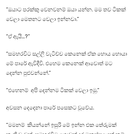
“ඔයාට පරක්කු වෙනවනම් ඔයා යන්න. මම තව ටිකක්
වෙලා මෙතනට වෙලා ඉන්නවා.”
“ඒ ඇයි…?”
“සමහරවිට සල්ලි වැටිච්ච කෙනෙක් ඒක හොය හොයා
මේ පාරේ ඇවිදීවි. එහෙම කෙනෙක් ආවොත් මට
දෙන්න පුළුවන්නේ.”
“එහෙනම් අපි දෙන්නම ටිකක් වෙලා ඉමු.”
අවසන දෙදෙනා පාරේ පසෙකට වූවේය.
“මමනම් කියන්නේ ඉසුරි මේ ඉන්න එක තේරුමක්