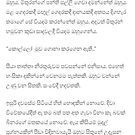
ඔහුය. මිතුරන්ගේ පන්ති සල්ලි ගෙවා දමන්නේත් ඔහුය.
මළ ගෙදරකදී මඟුල් ගෙදරකදී දානයකදී අතපය දිගහැර
තමාගේ සේ වියදම් කරන්නේත් ඔහුය. අදටත් මිතුරන්
හමුවන කුඩා සාදවලදී වියදම ඔහුගෙන්ය.
“කොල්ලෝ මූව ගොනා කරගෙන ඇති..”
සීයා තාත්තා නිරතුරුවම පවසන්නේ එනිසාය. එහෙත්
හංසිකා දකින්නේ වෙනමම පැත්තකි. ඔහුට වන්නේ
උණු වන සිතකි. සංවේදී හදවතකි.
ඉසුරි දවසේම සිටියේ හිත් හොඳකින් නොවේ. දිවා
විවේකයේදීත් ඈ තම බත් පත අත ගෑවා විනා කෑ බවක්
බිනරගේ මතකයේ නොවේ. ඇය කිසියම් මුදල්
ප්‍රශ්නයකින් පීඩා විඳිනවායැයි ඔහුට සිතුනේ උදෑසන