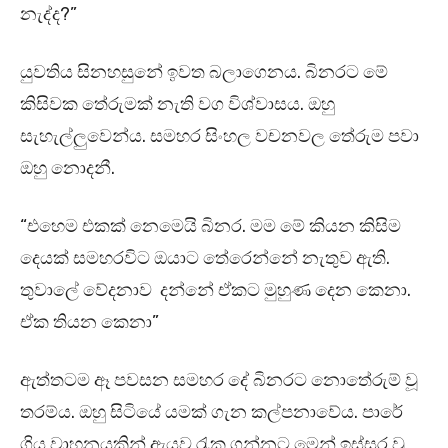
නැද්ද?”
යුවතිය සිනහසුනේ ඉවත බලාගෙනය. බිනරට මේ
කිසිවක තේරුමක් නැති වග විශ්වාසය. ඔහු
සැහැල්ලුවෙන්ය. සමහර සිංහල වචනවල තේරුම පවා
ඔහු නොදනී.
“එහෙම එකක් නෙමෙයි බිනර. මම මේ කියන කිසිම
දෙයක් සමහරවිට ඔයාට තේරෙන්නේ නැතුව ඇති.
තුවාලේ වේදනාව දන්නේ ඒකට මුහුණ දෙන කෙනා.
ඒක තියන කෙනා”
ඇත්තටම ඈ පවසන සමහර දේ බිනරට නොතේරුම් වූ
තරම්ය. ඔහු සිටියේ යමක් ගැන කල්පනාවේය. පාරේ
ගිය වාහනයකින් ඇයව රැක ගන්නට මෙන් ඉස්සර වූ