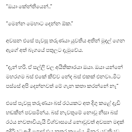
“ඔයා කේන්තියෙන්..”
“මෙන්න මෙහාට දෙන්න ඕක.”
අවසන එසේ පැවසූ තරුණයා යුවතිය අතින් මුදල් ගෙන
ඇගේ අත් බෑගයේ පතුලට දැමුවේය.
“දැන් හරි. ඒ සල්ලි වල අයිතිකාරයා ඔයා. ඔයා යන්නේ
මහරගම බස් එකේ කිව්ව නේද බස් එකක් එනවා..මීට
පස්සේ අපි දෙන්නවත් මේ ගැන කතා කරන්නේ නෑ”
එසේ පැවසූ තරුණයා බස් රථයකට අත දිගු කළේ දැඩි
හඬකින් පවසමින්ය. බස් නැවතුමේ නොවූ නිසා බස්
රථය නවතාවියැයි විශ්වාසයේ නොවූවත් අවසන මඳක්
ඉදිරියට ඇදී ගොස් එය නතර කළේය. බිනර යුවතියව