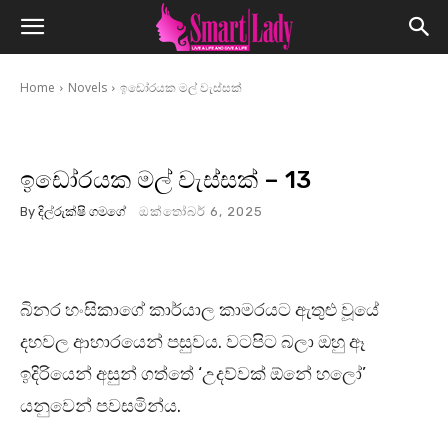
Home
Novels
ඉඩෝරයක මල් වැස්සක්
ඉඩෝරයක මල් වැස්සක් – 13
By
දිල්රුක්ෂි ගමගේ
ඔක්තෝබර් 6, 2025
බිනර හංසිකාගේ කාර්යාල කාමරයට ඇතුළු වූයේ
දහවල ආහාරයෙන් පසුවය. වටපිට බලා ඔහු ඈ
ඉදිරියෙන් අසුන් ගත්තේ ‘උදව්වක් ඕනේ හලෝ’
යනුවෙන් පවසමින්ය.