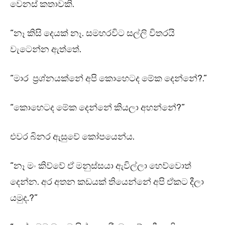
වෙනස් කතාවකි.
“නෑ කිසි දෙයක් නෑ. සමහරවිට සල්ලි විතරයි
වැටෙන්න ඇත්තේ.
“මාර ප්‍රශ්නයක්නේ අපි කොහෙටද මේක දෙන්නේ?.”
“කොහෙටද මේක දෙන්නේ කියලා අහන්නේ?”
එවර බිනර ඇසුවේ කෝපයෙන්ය.
“නෑ මං කිව්වේ ඒ මනුස්සයා ඇවිල්ලා හෙව්වොත්
දෙන්න. අර අතන කඩයක් තියෙන්නේ අපි ඒකට දීලා
යමුද.?”