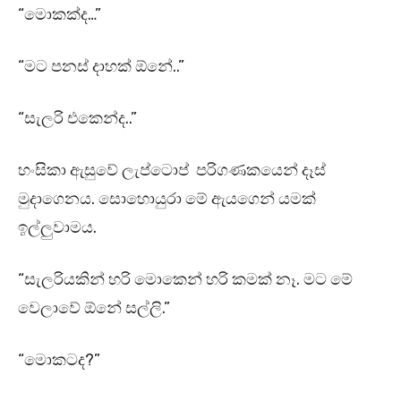
“මොකක්ද…”
“මට පනස් දාහක් ඕනේ..”
“සැලරි එකෙන්ද..”
හංසිකා ඇසුවේ ලැප්ටොප් පරිගණකයෙන් දෑස්
මුදාගෙනය. සොහොයුරා මේ ඇයගෙන් යමක්
ඉල්ලුවාමය.
“සැලරියකින් හරි මොකෙන් හරි කමක් නෑ. මට මේ
වෙලාවේ ඕනේ සල්ලි.”
“මොකටද?”