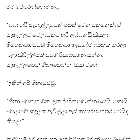
මට තේරෙන්නෙම නෑ.”
“ඔයා හරි සැහැල්ලුවෙන් ජීවත් වෙන කෙනෙක්. ඒ
සැහැල්ලුව වෙලාවකට හරි ලස්සනයි කියලා
හිතෙනවා. මටත් හිතෙනවා හැමදේම අමතක කරලා
දාලා කිරිල්ලියක් වගේ පියාඹගෙන යන්න.
සැහැල්ලුවෙන් හිනාවෙන්න. ඔයා වගේ”
“ඉතින් අපි හිනාවෙමු.”
“හිනා වෙන්න ඕන උනත් හිනාවෙන්න බයයි. කොයි
වෙලාවේ කඳුලක් ඇවිල්ලා ඇස් ඉස්සරහ නතර වෙයිද
කියලා.”
කාර්යාලීය වාහනයක උන් පිරිසක් ඔවුන් දෙස බලමින්