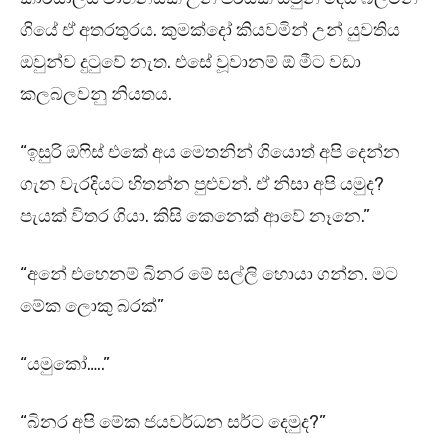
ගියේ ඒ අතරතුරය. කුමක්දෝ කියවමින් උන් යුවතිය
ඔවුන්ව දුටුවේ නැත. එසේ වූවානම් ඕ මීට වඩා
කලබලවනු නියතය.
“ඉසුරි ඔෆිස් එකේ අය මෙතනින් ගියොත් අපි දෙන්න
ගැන වැරදියට හිතන්න පුළුවන්. ඒ නිසා අපි යමුද?
පැයක් විතර ගියා. කිසි කෙනෙක් ආවේ නෑනෙ.”
“අනේ එහෙනම් බිනර මේ සල්ලි හොයා ගන්න. මට
මේක ලොකු බරක්”
“යමුකෝ…..”
“බිනර අපි මේක ජයවර්ධන සර්ට දෙමුද?”