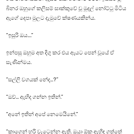
බිනර ඔහුගේ කලිසම් සාක්කුවේ වූ මුදල් නෝට්ටු මිටිය
ඇගේ දෙපා මුලට දැමුවේ ක්ෂණයකින්ය.
“ඉසුරි ඔය….”
ඉන්පසු ඔහුම අත දිගු කර එය ඇයට පෙන් වූයේ ඒ
සැණින්මය.
“සල්ලි වගයක් නේද…?”
“ඔව්… ඇහිද ගන්න ඉතින්.”
“අනේ ඉතින් අපේ නෙමෙයිනේ.”
“කාගෙන් හරි වැටෙන්න ඇති. ඔයා ඕක ඇහිඳ ගත්තේ