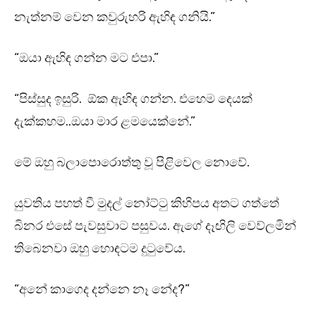
නැත්නම් වෙන කවුරුහරි ඇහිඳ ගනියි.”
“ඔයා ඇහිඳ ගන්න මට එපා.”
“පිස්සුද ඉසුරි. ඕක ඇහිඳ ගන්න. එහෙම දෙයක්
දැක්කහම..ඔයා මාර ළමයෙක්නේ.”
මේ ඔහු බලාපොරොත්තු වූ පිළිවෙල නොවේ.
යුවතිය පහත් වී මුදල් නෝට්ටු කිහිපය අතට ගත්තේ
බිනර එසේ පැවසුවාට පසුවය. ඇගේ දෑඟිලි වෙව්ලමින්
තිබෙනවා ඔහු හොඳටම දුටුවේය.
“අනේ කාගෙද දන්නෙ නෑ නේද?”