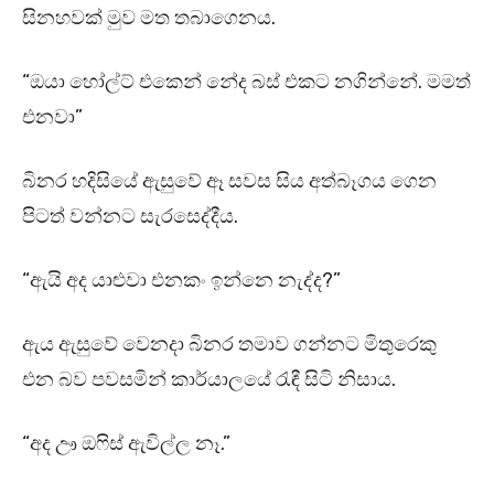
සිනහවක් මුව මත තබාගෙනය.
“ඔයා හෝල්ට් එකෙන් නේද බස් එකට නගින්නේ. මමත්
එනවා”
බිනර හදිසියේ ඇසුවේ ඈ සවස සිය අත්බෑගය ගෙන
පිටත් වන්නට සැරසෙද්දීය.
“ඇයි අද යාළුවා එනකං ඉන්නෙ නැද්ද?”
ඇය ඇසුවේ වෙනදා බිනර තමාව ගන්නට මිතුරෙකු
එන බව පවසමින් කාර්යාලයේ රැඳී සිටි නිසාය.
“අද ඌ ඔෆිස් ඇවිල්ල නෑ.”