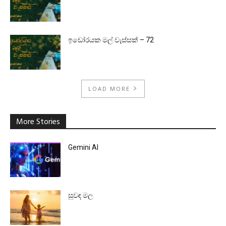
ඉඩෝරයක මල් වැස්සක් – 72
LOAD MORE
More Stories
Gemini AI
සුවඳ මල