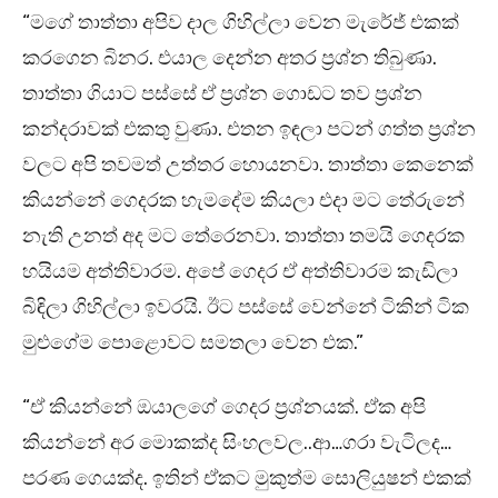
“මගේ තාත්තා අපිව දාල ගිහිල්ලා වෙන මැරේජ් එකක්
කරගෙන බිනර. එයාල දෙන්න අතර ප්‍රශ්න තිබුණා.
තාත්තා ගියාට පස්සේ ඒ ප්‍රශ්න ගොඩට තව ප්‍රශ්න
කන්දරාවක් එකතු වුණා. එතන ඉඳලා පටන් ගත්ත ප්‍රශ්න
වලට අපි තවමත් උත්තර හොයනවා. තාත්තා කෙනෙක්
කියන්නේ ගෙදරක හැමදේම කියලා එදා මට තේරුනේ
නැති උනත් අද මට තේරෙනවා. තාත්තා තමයි ගෙදරක
හයියම අත්තිවාරම. අපේ ගෙදර ඒ අත්තිවාරම කැඩිලා
බිඳිලා ගිහිල්ලා ඉවරයි. ඊට පස්සේ වෙන්නේ ටිකින් ටික
මුළුගේම පොළොවට සමතලා වෙන එක.”
“ඒ කියන්නේ ඔයාලගේ ගෙදර ප්‍රශ්නයක්. ඒක අපි
කියන්නේ අර මොකක්ද සිංහලවල..ආ…ගරා වැටිලද…
පරණ ගෙයක්ද. ඉතින් ඒකට මුකුත්ම සොලියුෂන් එකක්