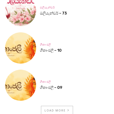
ඔලියැන්ඩර්
ඔලියැන්ඩර් – 73
ගීතාංජලී
ගීතාංජලී – 10
ගීතාංජලී
ගීතාංජලී – 09
LOAD MORE