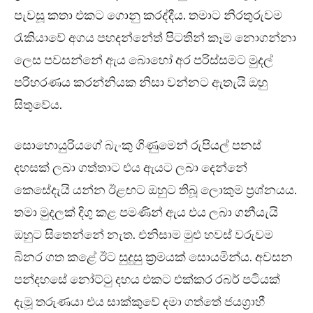
පැවසූ කතා එකට ගොනු කරද්දීය. තමාට නිරතුරුවම
රැකියාවේ අගය පහදන්නේත් පිටතින් කෑම නොගන්නා
ලෙස පවසන්නේ ඇය බොහෝ අර පරිස්සමට මුදල්
පරිහරණය කරන්නියක නිසා වන්නට ඇතැයි ඔහු
සිතුවේය.
සොහොයුරියගේ බැංකු ගිණුමෙන් රුපියල් පනස්
දහසක් ලබා ගත්තාට එය ඇයට ලබා දෙන්නේ
කෙසේදැයි යන්න ඊළඟට ඔහුට තිබූ ලොකුම ප්‍රශ්නයය.
තමා මුදලක් දිගු කළ පමණින් ඇය එය ලබා ගනීයැයි
ඔහුට සිතෙන්නේ නැත. එනිසාම මුළු හවස් වරුවම
බිනර ගත කළේ ඊට සුදුසු ක්‍රමයක් සොයමින්ය. අවසන
පන්දහසේ නෝට්ටු දහය එකට එක්කර රබර් පටියක්
දැමූ තරුණයා එය සාක්කුවේ දමා ගත්තේ ජයග්‍රාහී