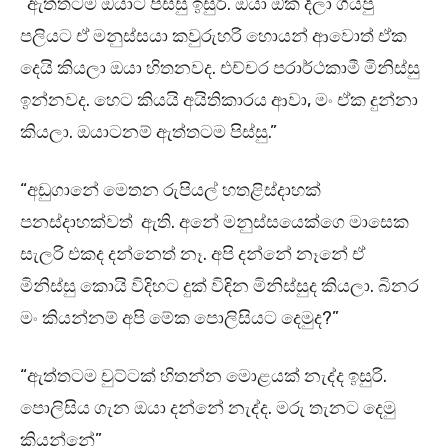
“ඇත්තටම ඔයාට පිස්සු ඉසුරි. ඔයා ඕක දීලා ගියපු
පලියට ඒ මනුස්සයා කවුරුහරි හොයන් ආවොත් ඒක
දෙයි කියලා ඔයා හිතනවද. එච්චර පරාර්ථකාමී මිනිස්සු
ඉන්නවද. හෙට කියයි අයිතිකාරය ආවා, මං ඒක දුන්නා
කියලා. ඔයාටනම් ඇත්තටම පිස්සු.”
“අඩුගානේ මෙතන රුපියල් හතළිස්දාහක්
පනස්දාහක්වත් ඇති. අනේ මනුස්සයෙක්ගෙ මාසෙක
සැලරි එකද දන්නෙත් නෑ. අපි දන්නේ නෑනේ ඒ
මිනිස්සු කොයි විදිහට දුක් විඳින මිනිස්සුද කියලා. බිනර
මං කියන්නම් අපි මේක පොලිසියට දෙමුද?”
“ඇත්තටම චුට්ටක් හිතන්න මොළයක් නැද්ද ඉසුරි.
පොලිසිය ගැන ඔයා දන්නේ නැද්ද. මරු තැනට දෙමු
කියන්නේ”