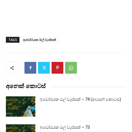
TAGS
ඉඩෝරයක මල් වැස්සක්
අනෙක් කොටස්
ඉඩෝරයක මල් වැස්සක් – 74 (අවසන් කොටස)
ඉඩෝරයක මල් වැස්සක් – 73