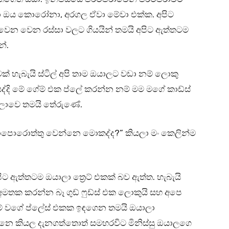
ා ඔය කොරෝනා, අරගල ඒවා මේවා එක්ක. අපිට
වෙන වෙන රස්සා වලට ගියයින් තමයි අපිට ඇත්තටම
නේ.
් හැබැයි ස්ටිල් අපි තාම ඔයාලට වඩා නම් ලොකු
කියද්දි මේ ගේම් එක ප්ලේ කරන්න නම් මම මගේ කාඩ්ස්
ෙලාවෙ තමයි තේරුණේ.
බලාපොරොත්තු වෙන්නෙ මොකද්ද?” කියලා මං කෙලින්ම
ිට ඇත්තටම ඔයාලා ත්‍රෙට් එකක් බව ඇත්ත. හැබැයි
මතක කරන්න බෑ ගුඩ් ෆුඩ්ස් එක ලොකුයි සහ අපෙ
 මේ වගේ ප්ලේස් එකක ඉඳගෙන තමයි ඔයාලා
්නෙ කියල දැනගත්තොත් සමහරවිට මිනිස්සු ඔයාලගෙ