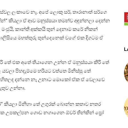
ස්වල ලංකාවෙ නෑ. අපේ ලොකු සර්, තාරානාත් සර්ගෙ
ින්” කියලා ඒ ආව මනුස්සයා තමන්ව අඳුන්නලා දෙන්න
 මංජුයි, කාන්ති අක්කයි තුන් දෙනාම කරේ නිකන්
ලිසියෙ මහත්තුරු තුන්දෙනෙක් වගේ එක දිගටම ඒ
L
කිරි තේ එක අතේ තියාගෙන උන්න ඒ මනුස්සයා කිරි තේ
වලා පිහදැම්මෙ හරියට වත්තෙ මිනිස්සු තේ
ා හිතලද දන්නෙ නෑ උනාට මොකෝ ඒක ඒ වෙලාවෙ
ැතුව උන්නා.
ේජර්” කියලා මිනිහා තේ උගුරක් බොන්න කතාව නතර
එක උපකල්පන ගොඩ නගාගෙන ඕවර් තින්කින් ප්‍රෝ