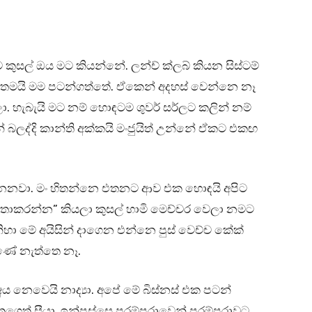
කුසල් ඔය මට කියන්නේ. ලන්ච් ක්ලබ් කියන සිස්ටම්
් තමයි මම පටන්ගත්තේ. ඒකෙන් අදහස් වෙන්නෙ නෑ
. හැබැයි මට නම් හොඳටම ශුවර් සර්ලට කලින් නම්
බලද්දි කාන්ති අක්කයි මංජුයිත් උන්නේ ඒකට එකඟ
 දිනනවා. මං හිතන්නෙ එතනට ආව එක හොඳයි අපිට
තාකරන්න” කියලා කුසල් හාමි මෙච්චර වෙලා නමට
 මිනිහා මේ අයිසින් දාගෙන එන්නෙ පුස් වෙච්ච කේක්
ණේ නැත්තෙ නෑ.
ය නෙවෙයි නාද්‍යා. අපේ මේ බිස්නස් එක පටන්
ගෙත් සීයා. ඉන්පස්සෙ පරම්පරාවෙන් පරම්පරාවට