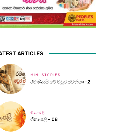
ATEST ARTICLES
MINI STORIES
රමණීයයි මේ මධුර ජවනිකා -2
ගීතාංජලී
ගීතාංජලී – 08