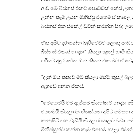
ආව මේ බිස්නස් එකට පොඩ්ඩක් කේස් උන
උන්න කෑම උයන මිනිස්සු එහෙම ඒ කාලෙ 
බිස්නස් එක ස්කේල් ඩව්න් කරන්න සිද්ද උ
ඒක අපිට දරාගන්න බැරිවෙච්ච ලොකු පාඩුවක
බිස්නස් එකක් නාද්‍යා” කියලා කුසල් හාමි 
හරියට අඳුරගන්න ඕන කියන එක මට ඒ ව
“දැන් ඔය කතාව මට කියලා මිස්ට කුසල් 
ඇහුවෙ අන්න ඒකයි.
“මෙහෙමයි මම ඇත්තම කියන්නම් නාද්‍යා.අප
එහෙමයි කියලා මං හිතන්නෙ අපිට මෙතන අ
කැපෑසිටි එක වැඩියි කියලා ඔයාලට වඩා.
මිනිස්සුන්ට කන්න කෑම එහෙම හදලා එවන