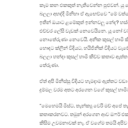
කෑම කන එකකුත් නැතිවෙන්න පුළුවන්. යු නෝ
බලලා අහද්දි මිනිහා ඒ ඇඟෙව්වෙ “මේ වත්ත
ඉතින් ඔයාට ළමේකුත් ඉන්නවලු නේද? හස්
එච්චර ලේසි වැඩක් නෙවෙයිනෙ. යූ නෝ වට
නොතේරුණා නෙවෙයි. අනික කුසල් හාමි කි
හොඳට ක්ලීන් විදියට, හයිජිනික් විදිය
බලලා හන්දා කුසල් හාමි කිව්ව කතාව ඇත
තේරුණා.
ඒත් අපි මිනිස්සු විදියට හැමදාම ඇත්තට 
දුම්මල වරම අතට අරගෙන වගේ කුසල් හාම
“මෙහෙමයි මිස්ට, තැන්ක්‍යු වෙරි මච් අප
කතාකරනවට. තමුන් අරගෙන ආව ඔෆර් එක
කිසිම උවමනාවක් නෑ. ඒ වගේම තමයි අපිව