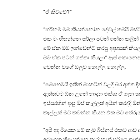
“ඒ කිව්වේ?”
“හරිනම් මම කියන්නෝන දේවල් තමයි මිස්ට 
එක මං හිතන්නෙ සර්ලා පටන් ගන්න කලින
මේ ඒක මම ඉන්වෙන්ට් කරපු අදහසක් කියලා
මම ඒක පටන් ගත්තා කියලා” ඇස් කොනෙන් 
වෙන්න වගේ ඔලුව හොල්ල හොල්ල.
“මෙහෙමයි ඉතින් මාකටින් වලදි බර අත්ත
ඇත්තටම ඕන උනේ නාද්‍යා එක්ක ඒ ගැන ක
ඉස්සරහින් දාපු මිස් කෑල්ලත් අයින් කරද්දි
කෑල්ලක් මට කවන්න කියන එක මට තේරු
“අපි අද ඊයෙක මේ කෑම බිස්නස් එකට ආව අ
අරගෙන තියෙන්නෙ තාරානාත් සර්ගෙ තාත්ත