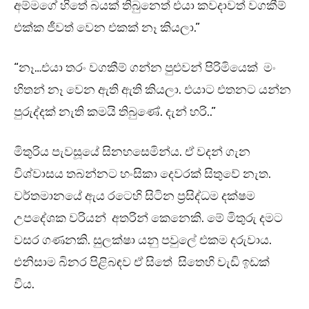
අම්මගේ හිතේ බයක් තිබුනෙත් එයා කවදාවත් වගකීම්
එක්ක ජීවත් වෙන එකක් නෑ කියලා.”
“නෑ…එයා තරං වගකීම් ගන්න පුළුවන් පිරිමියෙක් මං
හිතන් නෑ වෙන ඇති ඇති කියලා. එයාට එතනට යන්න
පුරුද්දක් නැති කමයි තිබුණේ. දැන් හරි..”
මිතුරිය පැවසූයේ සිනහසෙමින්ය. ඒ වදන් ගැන
විශ්වාසය තබන්නට හංසිකා දෙවරක් සිතුවේ නැත.
වර්තමානයේ ඇය රටෙහි සිටින ප්‍රසිද්ධම දක්ෂම
උපදේශක වරියන් අතරින් කෙනෙකි. මේ මිතුරු දමට
වසර ගණනකි. සුලක්ෂා යනු පවුලේ එකම දරුවාය.
එනිසාම බිනර පිළිබඳව ඒ සිතේ සිතෙහි වැඩි ඉඩක්
විය.