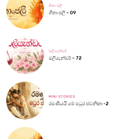
ගීතාංජලී
ගීතාංජලී – 09
ඔලියැන්ඩර්
ඔලියැන්ඩර් – 72
MINI STORIES
රමණීයයි මේ මධුර ජවනිකා -2