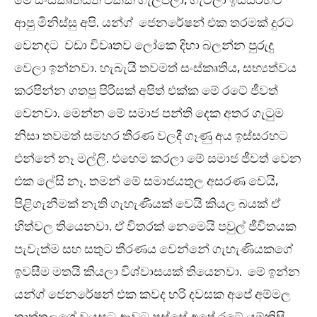
මේ සංස්කෘතියත් එක්ක ගැලපිලා, ගැටිලා ඉස්සරහට
ආපු මිනිස්සු අපි. යන්ග් ජෙනරේෂන් එක තරමක් දුරට
වෙනදට වඩා විවෘතව ලෝකෙ දිහා බලන්න පුරුදු
වෙලා ඉන්නවා. හැබැයි තවමත් සංස්කෘතිය, සභ්‍යත්වය
කරපින්න ගතපු පිරිසක් අපිත් එක්ක මේ රටේ ජීවත්
වෙනවා. මෙන්න මේ සමාජ පන්ති දෙක අතර ගැටුම
නිසා තවමත් සමහර තීරණ වලදී ගෑණු අය ඉස්සරහට
එන්නේ නෑ මල්ලි. එහෙම කරලා මේ සමාජ ජීවත් වෙන
එක ලේසි නෑ. තමන් මේ සමාජයතුල අසරණ වෙයි,
පිළිගැනීමක් නැති ගැහැණියක් වෙයි කියල බයක් ඒ
හිත්වල තියෙනවා. ඒ විතරක් නෙමෙයි පවුල් ජීවිතයක
පැවැත්ම සහ සතුට තීරණය වෙන්නේ ගැහැණියකගේ
ඉවසීම මතයි කියලා විශ්වාසයක් තියෙනවා. මේ ඉන්න
යන්ග් ජෙනරේෂන් එක කවද හරි දවසක අපේ අම්මල