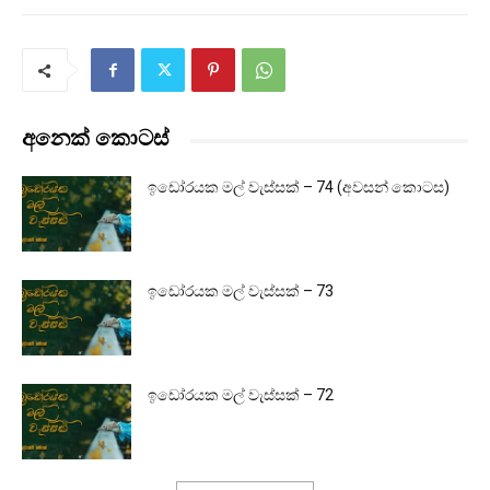
අනෙක් කොටස්
ඉඩෝරයක මල් වැස්සක් – 74 (අවසන් කොටස)
ඉඩෝරයක මල් වැස්සක් – 73
ඉඩෝරයක මල් වැස්සක් – 72