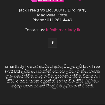
Jack Tree (Pvt) Ltd, 300/13 Bird Park,
Madiwela, Kotte.
Phone : 011 281 4449
Contact us:
info@smartlady.lk
smartlady.lk වෙබ් අඩවියේ අඩංගු සියලුම ලිපි Jack Tree
(Pvt) Ltd ලිඛිත අවසරයකින් තොරව උපුටා ගැනීම, නැවත
ප්‍රකාශණය කිරීම, බෙදාහැරීම, ප්‍රදර්ශනය කිරීම, විකාශනය
කිරීම ඇතුළුව කුමන අයුරකින් හෝ භාවිත කිරීම බුද්ධිමය
දේපල පනත යටතේ සිරදඬුවම් ලැබිය හැකි වරදකි.