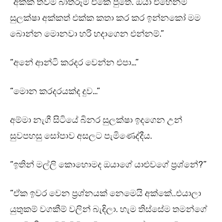
“අක්ක තවම බාත්රූම් එකේ පුතේ. ඔයා එහෙනම්
සුලක්ෂා අක්කත් එක්ක කතා කර කර ඉන්නකෝ මම
බොන්න මොනවා හරි හදාගෙන එන්නම්.”
“අනේ ආන්ටි කරදර වෙන්න එපා…”
“මොන කරදරයක්ද දුව…”
අම්මා නැගී සිටියේ බිනර සුලක්ෂා ඉදගෙන උන්
සුවපහසු සෝපාව අසලට පැමිණෙද්දීය.
“ඉතින් මල්ලි කොහොමද ඔයාගේ යාළුවගේ ප්‍රශ්නේ?”
“ඒක ඉවර වෙන ප්‍රශ්නයක් නෙමෙයි අක්කේ..එයාලා
යුතුකම් වගකීම් වලින් බැඳිලා. හැම තිස්සේම තමන්ගේ