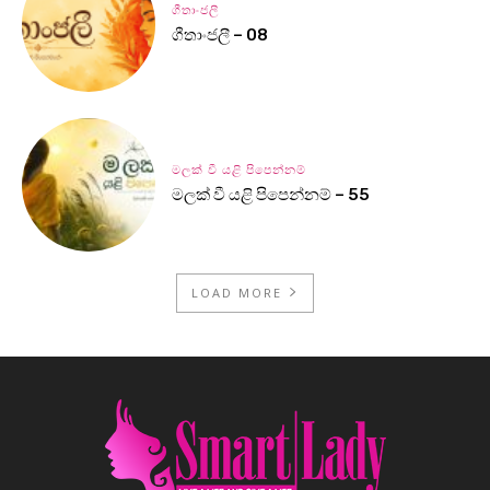
ගීතාංජලී
ගීතාංජලී – 08
මලක් වී යළි පිපෙන්නම්
මලක් වී යළි පිපෙන්නම් – 55
LOAD MORE