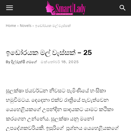
Home
Novels
ඉඩෝරයක මල් වැස්සක්
ඉඩෝරයක මල් වැස්සක් – 25
By
දිල්රුක්ෂි ගමගේ
ඔක්තෝබර් 18, 2025
සුලක්ෂා ජයවර්ධන නිවසට පැමිණියේ හංසිකා
හමුවීමටය. දෙදෙනා එක්ව රාත්‍රියේ පැවැත්වෙන
යෙහෙළියකගේ උපන්දින සාදයකට යාමට කථිකා
කරගෙන උන්නේය. සුලක්ෂා යනු මනෝ
උපදේශකවරියකි. ඉසුරිගේ ප්‍රශ්නය යෙහෙළියකගේ