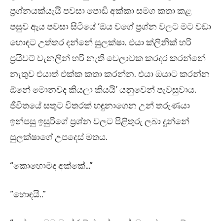
ප්‍රශ්නයක්යැයි පවසා පොඩි අක්කා සමග කතා කළ
පසුව ඇය පවසා සිටියේ ‘ඔය වගේ ප්‍රශ්න වලට මට වඩා
හොඳට උත්තර දන්නේ සුලක්ෂා. එයා ක්ලිනික් හරි
ප්‍රයි⁣වට් චැනලින් හරි නැති වෙලාවක කරදර කරන්නේ
නැතුව එයාත් එක්ක කතා කරන්න. එයා ඔයාට කරන්න
ඕනේ මොනවද කියලා කියයි’ යනුවෙන් පැවසුවාය.
ජීවිතයේ සතුට විතරක් හඳුනාගෙන උන් තරුණයා
ඉන්පසු ඉසුරිගේ ප්‍රශ්න වලට පිළිතුරු ලබා දුන්නේ
සුලක්ෂාගේ උපදෙස් මතය.
“කොහොමද අක්කේ…”
“හොඳයි..”