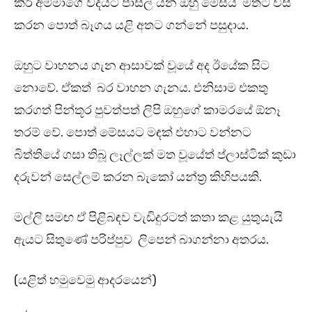
කිරි අම්මාගේ වදයට පාසල් යන ඔහු මේසය මතට විසි
කරන පොත් බෑගය යළි අතට ගන්නේ පසුදාය.
ඔහුට වාහනය ගැන ආසාවක් වූයේ අද ඊයේක සිට
නොවේ. ඒකත් බර වාහන ගැනය. එනිසාම එකතු
කරගත් පින්තූර පුවත්පත් ලිපි ඔහුගේ කාමරයේ ඕනෑ
තරම් වේ. පොත් මේසයට මඳක් එහාට වන්නට
බිත්තියේ ගසා තිබූ ලෑල්ලක් මත වූයේත් ප්ලාස්ටික් කුඩා
දරුවන් සෙල්ලම් කරන බැකෝ යන්ත්‍ර කිහිපයකි.
මල්ලි සමඟ ඒ පිළිබඳව වැඩිදුරටත් කතා කළ යුතුයැයි
ඇයට සිතුණේ පරිප්පුව ලිපෙන් බාගන්නා අතරය.
(යළිත් හමුවෙමු ආදරයෙන්)