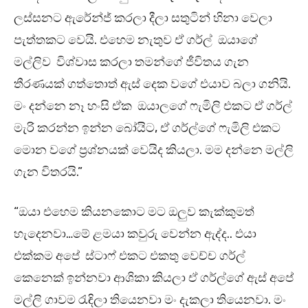
ලස්සනට ඇරේන්ජ් කරලා දීලා සතුටින් හිනා වෙලා
පැත්තකට වෙයි. එහෙම නැතුව ඒ ගර්ල් ඔයාගේ
මල්ලිව විශ්වාස කරලා තමන්ගේ ජීවිතය ගැන
තීරණයක් ගත්තොත් ඇස් දෙක වගේ එයාව බලා ගනියි.
මං දන්නෙ නෑ හංසි ඒක ඔයාලගේ ෆැමිලි එකට ඒ ගර්ල්
මැරි කරන්න ඉන්න බෝයිට, ඒ ගර්ල්ගේ ෆැමිලි එකට
මොන වගේ ප්‍රශ්නයක් වෙයිද කියලා. මම දන්නෙ මල්ලි
ගැන විතරයි.”
“ඔයා එහෙම කියනකොට මට ඔලුව කැක්කුමත්
හැදෙනවා…මේ ළමයා කවුරු වෙන්න ඇද්ද.. එයා
එක්කම අපේ ස්ටාෆ් එකට එකතු වෙච්ච ගර්ල්
කෙනෙක් ඉන්නවා ආශිකා කියලා ඒ ගර්ල්ගේ ඇස් අපේ
මල්ලි ගාවම රැඳිලා තියෙනවා මං දැකලා තියෙනවා. මං