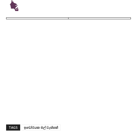
TAGS
ඉඩෝරයක මල් වැස්සක්