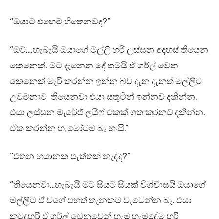
“ඔයාට එහෙම හිතෙනවද?”
“ඔව්….හැබැයි ඔයාගේ මල්ලි හරි ලස්සන අදහස් තියෙන
කෙනෙක්. මට දැනෙන දේ තමයි ඒ ගර්ල් වෙන
කෙනෙක් මැරි කරන්න ඉන්න බව දැන දැනත් මල්ලිට
උවමනාව තියෙනවා එයා සතුටින් ඉන්නව දකින්න.
එයා ලස්සන මැරේජ් ලයිෆ් එකක් ගත කරනව දකින්න.
ඒක කරන්න හැමෝටම බෑ හංසි.”
“එතන භයානක පැත්තක් නැද්ද?”
“තියෙනවා…හැබැයි මට සීයට සීයක් විශ්වාසයි ඔයාගේ
මල්ලිට ඒ වගේ පහත් තැනකට වැටෙන්න බෑ. එයා
කවදහරි ඒ ගර්ල් වෙනුවෙන් හැම හැමදේම හරි