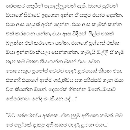
තරමකට සතුටින් සැහැල්ලුවෙන් ඇති. ඔයාට පුළුවන්
ඔයාගේ සීමාවෙ ඉඳගෙන අන්න ඒ සතුට එයාට දෙන්න.
එයා ආස දෙයක් අරන් දෙන්න, එයා ආස කෑමක් කන්න
එක් කරගෙන යන්න, එයා ආස විදිහේ ෆිල්ම් එකක්
බලන්න එක් කරගෙන යන්න. එයාගේ ප්‍රශ්නත් එක්ක
ඔයා ඉන්නවා කියලා පෙන්නන්න. හැබැයි මල්ලි ඒ හැම
තැනකම මතක තියාගන්න ඕනේ එයා වෙන
කෙනෙකුට ප්‍රපෝස් වෙච්ච ගෑණු ළමයෙක් කියන එක.
එතනදී එයාගේ ආත්ම ගරුත්වය සහ පරිස්සම ගැන ඔයා
වග කියන්න ඕනේ. දෙපාරක් හිතන්න ඕනේ…ඔයාට
තේරෙනවා නේද මං කියන දේ…..”
“මට තේරෙනවා අක්කෙ…ඒක පුදුම අහිංසක කමක්. මම
මේ ලෝකේ දැකපු අහිංසකම ගෑණු ළමයා එයා…”