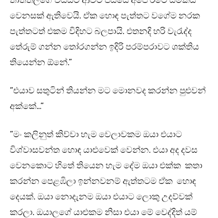
තාත්තලගේ වයසට ආවට පස්සේ අපේ රටේ යම්කිසි
වෙනසක් ඇතිවෙයි. ඒක හොඳ පැත්තට වගේම නරක
පැත්තටත් එකම විදිහට බලපායි. එතනදි හරි වැරැද්ද
තේරුම් ගන්න තෝරගන්න ඉදිරි පරම්පරාවට ශක්තිය
තියෙන්න ඕනේ.”
“එයාව සතුටින් තියන්න මට මොනවද කරන්න පුළුවන්
අක්කේ…”
“මං කලිනුත් කිව්වා හැම වෙලාවකම ඔයා එයාට
විශ්වාසවන්ත හොඳ යාළුවෙක් වෙන්න. එයා අද දවස
වෙනකොට හිතේ තියෙන හැම දේම ඔයා එක්ක කතා
කරන්න පෙළඹිලා ඉන්නවනම් ඇත්තටම ඒක හොඳ
දෙයක්. ඔයා නොදැනම ඔයා එයාට ලොකු උදව්වක්
කරලා. ඔයාලගේ යාළුකම නිසා එයා මේ වෙද්දිත් යම්