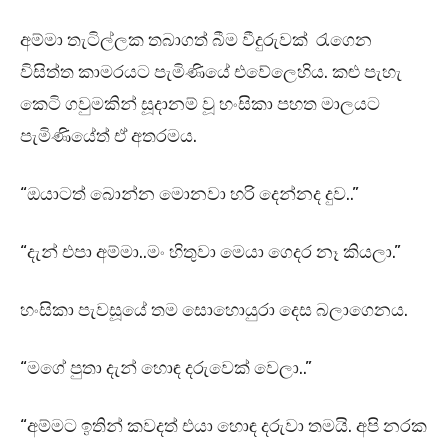
අම්මා තැටිල්ලක තබාගත් බීම වීදුරුවක් රැගෙන
විසිත්ත කාමරයට පැමිණියේ එවේලෙහිය. කළු පැහැ
කෙටි ගවුමකින් සූදානම් වූ හංසිකා පහත මාලයට
පැමිණියේත් ඒ අතරමය.
“ඔයාටත් බොන්න මොනවා හරි දෙන්නද දුව..”
“දැන් එපා අම්මා..මං හිතුවා මෙයා ගෙදර නෑ කියලා.”
හංසිකා පැවසූයේ තම සොහොයුරා දෙස බලාගෙනය.
“මගේ පුතා දැන් හොඳ දරුවෙක් වෙලා..”
“අම්මට ඉතින් කවදත් එයා හොඳ දරුවා තමයි. අපි නරක