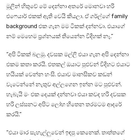
මුලින් හිතුවේ මේ දෙන්නා අතරේ මොනවා හරි
එෆෙයාර් එකක් ඇති වෙයි කියලා. ඒ ගර්ල්ගේ family
background එක ගැන මම ටිකක් දන්නවා. එයාගේ
නම් මෙහෙම ප්‍රශ්නයක් තියෙන්න විදිහක් නෑ.”
“අපි ටිකක් බලමු. දවසක මල්ලි එයා ගැන අපි දෙන්නා
එකම කතා කරයි. එතකල් ඔයාට පුළුවන් විදිහට එයාට
හයියක් වෙන්න හංසි. එයාව මානසිකව කඩන්
වැටෙන්නේ නැතුව අල්ලගෙන ඉන්න මට පුළුවන්.
හැබැයි මං එක දෙයක් දන්නවා එයා කවද හරි දවසක
හරි ලස්සනට අපිට ලෝභ හිතෙන තරමටම ආදරේ
කරයි.”
“එයා මාර සැහැල්ලුවෙන් ඉඳපු කෙනෙක්. තාත්තගේ