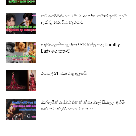
තම පෙම්වතියගේ මරණය නිසා සමාජ අපවාදයට
ලක් වූ කොරියානු තරුව
නැවත ඉපදීම ඇත්තක් බව ඔප්පු කල Dorothy
Eady ගෙ කතාව
රටවල් 51, එක රතු ඇඳුමයි!
ඔන්ලයින් පේමට් එකක් නිසා මුදල් සියල්ල අහිමි
කරගත් තරුණියකගේ කතාව