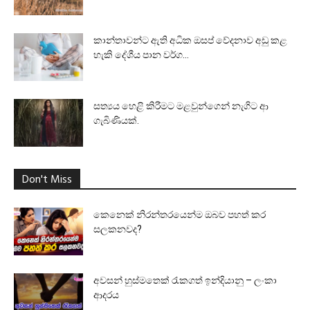
කාන්තාවන්ට ඇති අධික ඔසප් වේදනාව අඩු කළ
හැකි දේශීය පාන වර්ග...
සත්‍යය හෙළි කිරීමට මළවුන්ගෙන් නැගිට ආ
ගැබිණියක්.
Don't Miss
කෙනෙක් නිරන්තරයෙන්ම ඔබව පහත් කර
සලකනවද?
අවසන් හුස්මතෙක් රැකගත් ඉන්දියානු – ලංකා
ආදරය