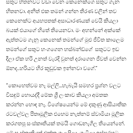
සතුට හිතනවට වඩා වෙන කෙනෙක්ගෙ සතුට ගැන
හිතනවා. අනිත් එක තමන් ගන්න තීරණ වලින් තව
කෙනෙක්ට අයහපතක් අසාධාරණයක් වෙයි කියලා
බයක් එයාගේ හිතේ තියෙනවා. මං අහන්නේ අක්කේ
ඇත්තටම ගෑනු කෙනෙක් තමන්ගේ මුළු ජීවිත කාලෙම
තමන්ගේ සතුට හංගගෙන හස්බන්ඩ්ගේ සතුටට ඉඩ
දීලා ඒක හරි උනත් වැරදි වුනත් දරාගෙන ජීවත් වෙන්න
ඕනද..හරියට හිර කූඩුවක ඉන්නවා වගේ.”
“කොහෙත්වම නෑ මල්ලි…හැබැයි සමහර ප්‍රශ්න වලට
විසඳුම් හොයද්දී මේක ශ්‍රී ලංකාව කියලා අමතක
කරන්න හොඳ නෑ. විශේෂයෙන්ම මේ දකුණු ආසියාතික
රටවල්වල පීතෘමූලික එහෙම නැත්නම් ස්වාමියා මූලික
කරගතපු සංස්කෘතියක් තමයි ගොඩනැගිල තියෙන්නේ.