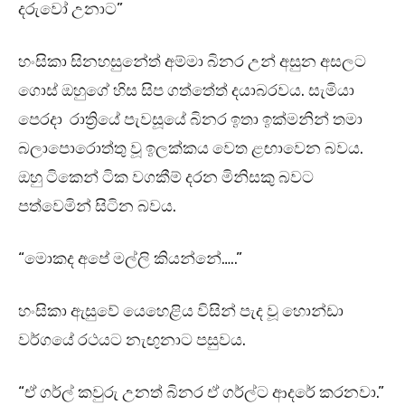
දරුවෝ උනාට”
හංසිකා සිනහසුනේත් අම්මා බිනර උන් අසුන අසලට
ගොස් ඔහුගේ හිස සිප ගත්තේත් දයාබරවය. සැමියා
පෙරදා රාත්‍රියේ පැවසූයේ බිනර ඉතා ඉක්මනින් තමා
බලාපොරොත්තු වූ ඉලක්කය වෙත ළඟාවෙන බවය.
ඔහු ටිකෙන් ටික වගකීම් දරන මිනිසකු බවට
පත්වෙමින් සිටින බවය.
“මොකද අපේ මල්ලි කියන්නේ…..”
හංසිකා ඇසුවේ යෙහෙළිය විසින් පැද වූ හොන්ඩා
වර්ගයේ රථයට නැඟුනාට පසුවය.
“ඒ ගර්ල් කවුරු උනත් බිනර ඒ ගර්ල්ට ආදරේ කරනවා.”