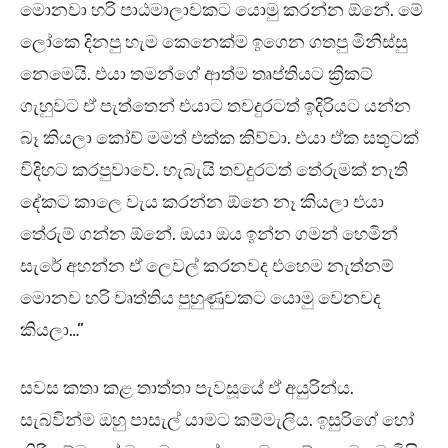
මොනවා හරි පාඨමාලාවකට යොමු කරන්න ඕනේ. මේ
ලෝකෙ දිනපු හැම කෙනෙක්ම ඉගෙන ගතපු මිනිස්සු
නෙමෙයි. එයා තමන්ගේ ආත්ම තෘප්තියට ක්‍රිකට්
ගැහුවට ඒ පැත්තෙන් එයාට තවදුරටත් ඉදිරියට යන්න
බෑ කියලා කෝච් මමත් එක්ක කිව්වා. එයා ඒක සතුටක්
විදිහට කරපුවාවේ. හැබැයි තවදුරටත් තේරුමක් නැති
දේකට කාලෙ වැය කරන්න ඕනෙ නෑ කියලා එයා
තේරුම් ගන්න ඕනේ. ඔයා ඔය ඉන්න ගමන් හෙමින්
සැරේ අහන්න ඒ ලෙවල් කරනවද එහෙම නැත්නම්
මොනව හරි වෘත්තිය පුහුණුවකට යොමු වෙනවද
කියලා…”
සවස කතා කළ තාත්තා පැවසූයේ ඒ අයුරින්ය.
සැබවින්ම ඔහු පාසැල් යාමට කම්මැලිය. ඉසුරිගේ හෝ