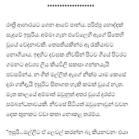
*******************
රාත්‍රී ආහාරයට ගෙන ආවේ පාන්ය. පරිප්පු හොද්දක්
සෑදුවේ ඉසුරිය. අම්මා ගැන එවේලෙහි ඇගේ සිතෙහි
වූයේ වේදනාවකි. තෙසතියකින්ම ඈ රැකියාවට
නොගියාය. ඉඳහිට දවසක නිවසින් පිටව ගියේ පිටරට
ගමනට අවශ්‍ය ලිය කියවිලි සකසා ගන්නයැයි
පවසමින්ය. නංගීත් මල්ලිත් ඇගේ නික්ම යාම කෙසේ
දරා ගනීදැයි ඉසුරිට සිතාගත හැකි කමක් වූයේ නැත.
මෑත කාලයේ අම්මාත් ඔවුනුත් අතර වූයේ දුරස්ථ
සම්බන්ධතාවයකි. නිවසේ සිටියත් ඔවුනොවුන් වචන
දෙක තුනකට වඩා කතා නොකළ තරම්ය.
“ඉසුරි….මල්ලිට ඒ ලෙවල් කරන්න බෑ කියනවනං එයා