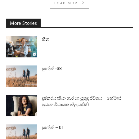
LOAD MORE
More Stories
හීන
සුහදිනී -38
දුෂ්කරය කියා හැර යා යුතුද ජීවිතය – හේමාස්
ප්‍රධාන විධායක නිලධාරිනි...
සුහදිනි – 01