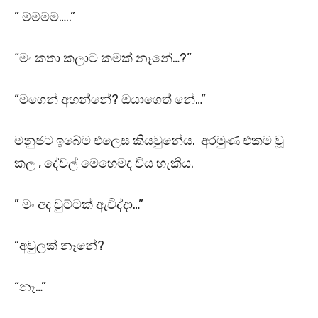
” ම්ම්ම්ම්…..”
“මං කතා කලාට කමක් නෑනේ…?”
“මගෙන් අහන්නේ? ඔයාගෙත් නේ…”
මනුජට ඉබේම එලෙස කියවුනේය. අරමුණ එකම වූ
කල , දේවල් මෙහෙමද විය හැකිය.
” මං අද චුට්ටක් ඇවිද්දා…”
“අවුලක් නෑනේ?
“නෑ…”