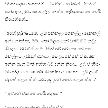
වචන දෙක තුනෙන් බං…. මං මාර අසරණයි…. සින්දූව
පන්නලා උඹට ගෙනල්ලා දෙන්න බැරිකමක් නෙවෙයි
තියෙන්නේ…”
“අනේ හු$*& ..මේ… උඹ පන්නලා ගෙනල්ලා දෙනකල්
ඉන්නෝනි නෑ මට… තෝ බලපංකෝ විශ්ව මම කවුද
කියලා… මට ඕනි නම් ගිහින් මේ මොහොතේ මම
කෙල්ලව උස්සන් එනවා.. මේ ඉවසන්නේ ඒ තාත්ත
ඉන්න තැන මාත් ඉන්න බව දන්න නිසා….. උඹ ඒ නිසා
මට නිදහසට කාරණා කියන්න අවශ්‍ය නා.. උඹ උඹේ
වැඩක් බලාගනින්….මට පුලුවන් මේවා බලාගන්න…”
” ප්‍රශ්නේ ඒක නෙවෙයි මනුජ… “
“මොන මඟුලක්ද බං කියන්නේ ?”