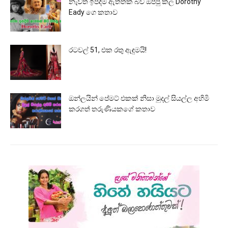
නැවත ඉපදීම ඇත්තක් බව ඔප්පු කල Dorothy
Eady ගෙ කතාව
රටවල් 51, එක රතු ඇඳුමයි!
ඔන්ලයින් පේමට් එකක් නිසා මුදල් සියල්ල අහිමි
කරගත් තරුණියකගේ කතාව