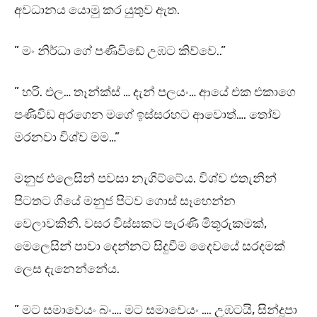
අවධානය යොමු කර යුතුව ඇත.
” මං නිර්ධා ගේ පණිවිඩේ උඹට කිව්වෙ..”
” හරි. එල… තෑන්ක්ස් … දැන් පලයං… ආයේ එක එකාගෙ
පණිවිඩ අරගෙන මගේ ඉස්සරහට ආවොත්…. තෝව
මරනවා විශ්ව මම…”
මනුජ එලෙසින් පවසා නැගිට්ටේය. විශ්ව එතැනින්
පිටතට ගියේ මනුජ පිටව ගොස් සෑහෙන්න
වෙලාවකිනි. වසර විස්සකට පැරණි මිතූරුකමක්,
මෙලෙසින් පාවා දෙන්නට සිදුවීම දෛවයේ සරදමක්
ලෙස දැනෙන්නේය.
” මට සමාවෙයං බං…. මට සමාවෙයං …. උඹටයි, සින්දූපා