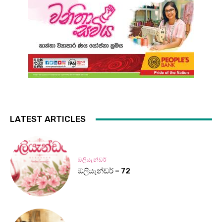
LATEST ARTICLES
ඔලියැන්ඩර්
ඔලියැන්ඩර් – 72