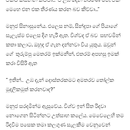
ඒකිට කියන්න කිව්වා… ඒ උඹ දෙන තීරණේ මත, ඒකි
මෙහෙ එන එක තීරණය කරන බව කිව්වා…”
මනුජ සිනාසුනේය. එලෙස නම්, සින්දූපා ගේ පියාගේ
සැලැස්ම එලෙස දිග හැරී ඇත. විශ්වද ඒ බව සඟවමින්
කතා කලාට, ඔහුද ඒ ගැන දන්නවා විය යුතුය. ඔවුන්
ගේ තුරුම්පු මෙතරම් ඉක්මනින්, එතරම් අපහසු ඉමක්
කරා විසිරී ඇත
” ඉතින්.. උඹ දැන් දොස්තරකමට අමතරව තෝල්ක
මුදලිකමුත් කරනවාද?”
මනුජ සරදමින්ම ඇසුවේය. විශ්ව ඉන් සිත රිදවා
නොගෙන සිටින්නට උත්සාහ කලේය. මෙවෙලෙහි තම
රිදවීම පසෙක තමා කලගුණ සැලකීම වෙනුවෙන්