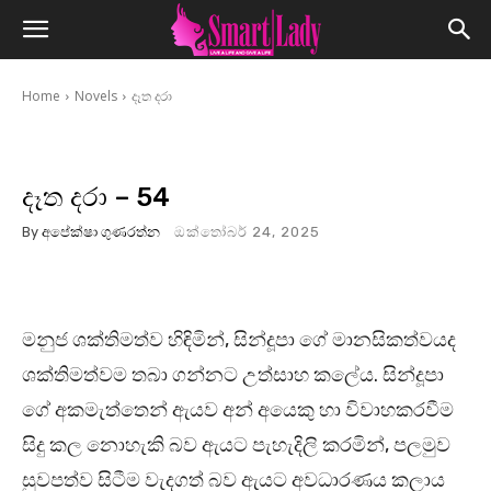
Home
Novels
දෑත දරා
දෑත දරා – 54
By
අපේක්ෂා ගුණරත්න
ඔක්තෝබර් 24, 2025
මනුජ ශක්තිමත්ව හිඳිමින්, සින්දූපා ගේ මානසිකත්වයද
ශක්තිමත්වම තබා ගන්නට උත්සාහ කලේය. සින්දූපා
ගේ අකමැත්තෙන් ඇයව අන් අයෙකු හා විවාහකරවීම
සිදු කල නොහැකි බව ඇයට පැහැදිලි කරමින්, පලමුව
සුවපත්ව සිටීම වැදගත් බව ඇයට අවධාරණය කලාය