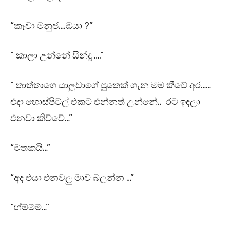
“කෑවා මනුජ….ඔයා ?”
” කාලා උන්නේ සින්දූ ….”
” තාත්තාගෙ යාලුවාගේ පුතෙක් ගැන මම කීවේ අර……
එදා හොස්පිට්ල් එකට එන්නත් උන්නේ.. රට ඉඳලා
එනවා කිව්වේ…”
“මතකයි…”
“අද එයා එනවලු මාව බලන්න …”
“හ්ම්ම්ම්…”