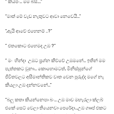
” කියපං… මම බිසි….”
“මාත් මේ වැඩ නැතුවට ආවා නෙවෙයි…”
“,ඇයි ආවේ එහෙනම් ..?”
” එතකොට එහෙමද උඹ ?”
” මං හින්දා උඹට ප්‍රශ්න කිව්වේ උඹමනේ… ඉතින් මම
පැත්තකට වුනා… කොහොමටත්, මිනිස්සුන්ගේ
ජීවිතවලට අසීමාන්තිකව වාත වෙන පුරුද්ද මගේ නෑ
කියලා උඹ දන්නවනේ…”
“බලු කතා කියන්නෙපා බං… උඹ මාව මඟෑරලා ක්ලබ්
එකේ සෙට් වෙලා තියෙනවා පෙරේදා…උඹ ගෲප් එකට