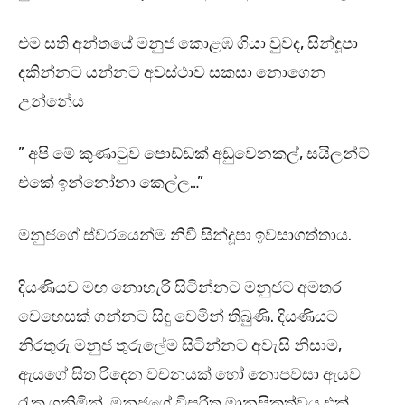
එම සති අන්තයේ මනුජ කොළඹ ගියා වුවද, සින්දූපා
දකින්නට යන්නට අවස්ථාව සකසා නොගෙන
උන්නේය
” අපි මේ කුණාටුව පොඩ්ඩක් අඩුවෙනකල්, සයිලන්ට්
එකේ ඉන්නෝනා කෙල්ල…”
මනුජගේ ස්වරයෙන්ම නිවී සින්දූපා ඉවසාගත්තාය.
දියණියව මඟ නොහැරි සිටින්නට මනුජට අමතර
වෙහෙසක් ගන්නට සිදු වෙමින් තිබුණි. දියණියට
නිරතුරු මනුජ තුරුලේම සිටින්නට අවැසි නිසාම,
ඇයගේ සිත රිදෙන වචනයක් හෝ නොපවසා ඇයව
රැක ගනිමින්, මනුජගේ විසරිත මානසිකත්වය එක්