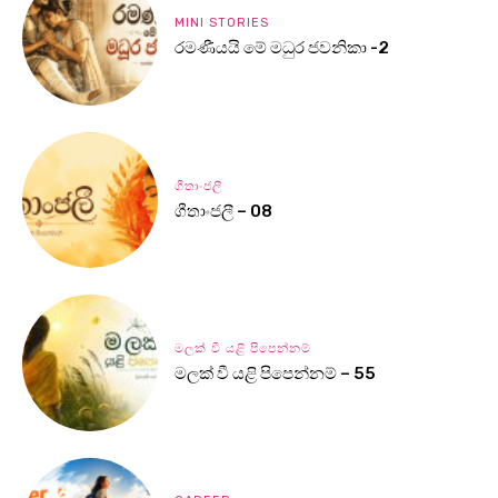
MINI STORIES
රමණීයයි මේ මධුර ජවනිකා -2
ගීතාංජලී
ගීතාංජලී – 08
මලක් වී යළි පිපෙන්නම්
මලක් වී යළි පිපෙන්නම් – 55