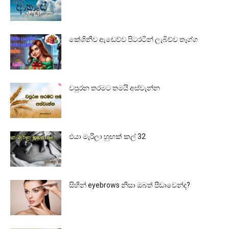
කේශිනීව ඇඬෙව්ව පිටරටින් ලැබිච්ච තෑග්ග
වපුරන තරමට තමයි අස්වැන්න
එයා මැරිලා හුඟක් කල් 32
සිහින් eyebrows නිසා ඔබත් පීඩාවෙන්ද?