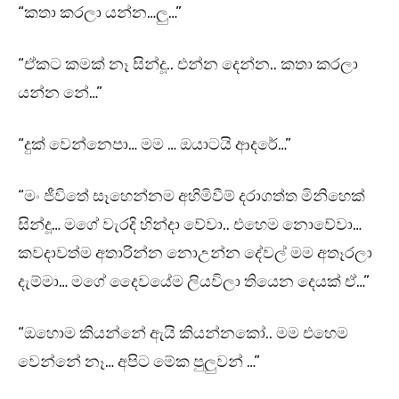
“කතා කරලා යන්න…ලු…”
“ඒකට කමක් නෑ සින්දූ.. එන්න දෙන්න.. කතා කරලා
යන්න නේ…”
“දුක් වෙන්නෙපා… මම … ඔයාටයි ආදරේ…”
“මං ජීවිතේ සෑහෙන්නම අහිමිවීම් දරාගත්ත මිනිහෙක්
සින්දූ… මගේ වැරදි හින්දා වේවා.. එහෙම නොවේවා…
කවදාවත්ම අතාරින්න නොඋන්න දේවල් මම අතෑරලා
දැම්මා… මගේ දෛවයේම ලියවිලා තියෙන දෙයක් ඒ…”
“ඔහොම කියන්නේ ඇයි කියන්නකෝ.. මම එහෙම
වෙන්නේ නෑ… අපිට මේක පුලුවන් …”