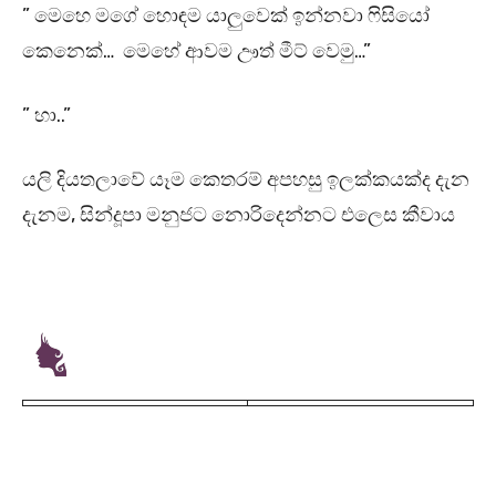
” මෙහෙ මගේ හොඳම යාලුවෙක් ඉන්නවා ෆිසියෝ
කෙනෙක්… මෙහේ ආවම ඌත් මීට් වෙමු…”
” හා..”
යලි දියතලාවේ යෑම කෙතරම් අපහසු ඉලක්කයක්ද දැන
දැනම, සින්දූපා මනුජට නොරිදෙන්නට එලෙස කීවාය