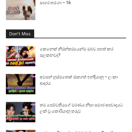
සාගර තරංගා – 16
Don't Miss
කෙනෙක් නිරන්තරයෙන්ම ඔබව පහත් කර
සලකනවද?
අවසන් හුස්මතෙක් රැකගත් ඉන්දියානු – ලංකා
ආදරය
තම පෙම්වතියගේ මරණය නිසා සමාජ අපවාදයට
ලක් වූ කොරියානු තරුව