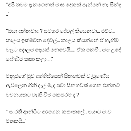
“අපි තවම දැනගෙනත් මාස දෙකක් පැන්නේ නෑ සින්දූ
..”
“ඔයා දන්නවාද ? සමහර දේවල් තියෙනවා… එව්ව…
කාලය ඉක්මවන දේවල්… කාලය කියන්නේ ඒ හැඟීම්
වලට අදාලම දෙයක් නෙවෙයි….. ඒක නෙවී.. මම උදේ
දෝණිට කතා කලා…..”
මනුජගේ මුව අග්ගිස්සෙන් සිනහවක් වැටුණේය.
ඇවිලෙන ගිනි දැල් මැද පවා සිනහවක් ගෙන එන්නට
වචනයකට හැකි වීම කෙතරම් ද ?
” සාරතී ආන්ටිට අරගෙන කතාකලේ.. එයාට මාව
මතකයි…”