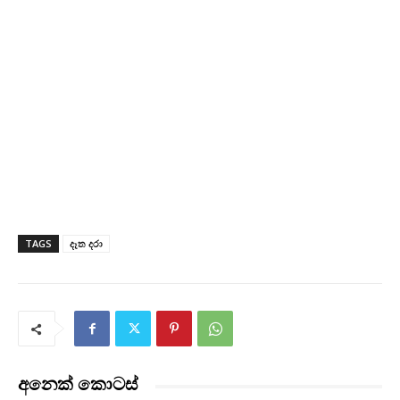
TAGS
දෑත දරා
අනෙක් කොටස්