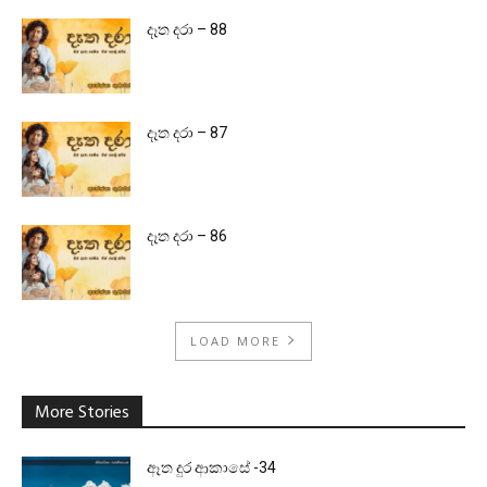
දෑත දරා – 88
දෑත දරා – 87
දෑත දරා – 86
LOAD MORE
More Stories
ඈත දුර ආකාසේ -34