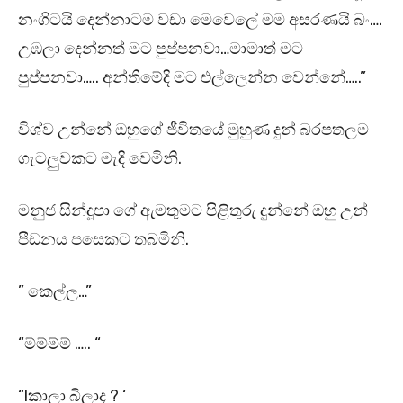
නංගිටයි දෙන්නාටම වඩා මෙවෙලේ මම අසරණයි බං….
උඹලා දෙන්නත් මට පුප්පනවා…මාමාත් මට
පුප්පනවා….. අන්තිමේදි මට එල්ලෙන්න වෙන්නේ…..”
විශ්ව උන්නේ ඔහුගේ ජීවිතයේ මුහුණ දුන් බරපතලම
ගැටලුවකට මැදි වෙමිනි.
මනුජ සින්දූපා ගේ ඇමතුමට පිළිතුරු දුන්නේ ඔහු උන්
පීඩනය පසෙකට තබමිනි.
” කෙල්ල…”
“ම්ම්ම්ම් ….. “
“!කාලා බීලාද ? ‘