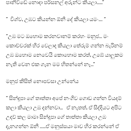
පානිවිඩේ නොදා පර්සනල් අරුන්ට කියලා……”
” විශ්ව, උඹට කියන්න ඕනි දේ කියලා යමං…. “
“උඹ මට ඔහොම කරනවානම් කරහං මනුජ… මං
කොච්චරක් හිර වෙලාද කියලා තේරුම් ගන්න බැරිනම්
උඹ ඔහොම නෙවෙයි කොහොම කරත්, උඹේ යාලුකම
නැති වෙන එක ගැන මම හිතන්නේ නෑ…”
මනුජ කිසිත් නොපවසා උන්නේය
” සින්දූපා ගේ තාත්තා අපේ නංගිව ගොඩ ගන්න වියදම්
කලා කියලා උඹ දන්නවා… ඒ නැතත්, ඒ සිද්දියට අපිට
උදව් කල මාමා සින්දූපා ගේ තාත්තා කියලා උඹ
දැනගන්න ඕනි ……ඒ මනුස්සයා මාව හිර කරන්නේ ඒ