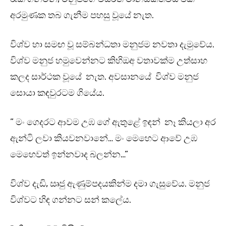
අරමුණක තබ ගැනීම පහසු වූයේ නැත.
විශ්ව හා සමඟ වූ සම්බන්ධතා මනුජම නවතා දැමුවේය.
විශ්ව මනුජ හමුවෙන්නට කිහිඔඅ වතාවක්ම උත්සාහ
කලද සාර්ථක වූයේ නැත. අවසානයේ විශ්ව මනුජ
සොයා කඳවුරටම ගියේය.
” මං ගෙදරට ආවම උඹ ගේ ඇතුළේ ඉඳන් නෑ කියලා අර
ඇන්ටි ලවා කියවනවානේ… මං මෙහෙට ආවේ උඹ
මෙහෙවත් ඉන්නවාද බලන්න…”
විශ්ව දැඩි, ඍජු ඇණුම්පදයකින්ම දමා ගැසුවේය. මනුජ
විශ්වට හිඳ ගන්නට සන් කලේය.