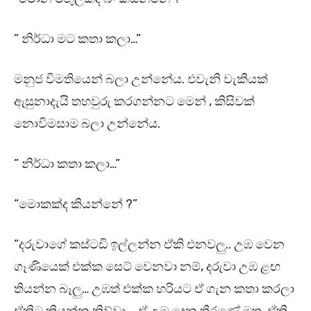
” නිර්ධා මට කතා කලා…”
මනුජ විමතියෙන් බලා උන්නේය. එවැනි වැකියක්
ඇසුනාදැයි තහවුරු කරගන්නට මෙන් , කිසිවක්
නොවිමසාම බලා උන්නේය.
” නිර්ධා කතා කලා…”
“මොකක්ද කියන්නේ ?”
“දරුවාගේ කස්ටඩි ඉල්ලන්න ඒකි එනවලු.. උඹ වෙන
ගෑණියෙක් එක්ක සෙට් වෙනවා නම්, දරුවා උඹ ළඟ
තියන්න බෑලු… උඹත් එක්ක හරියට ඒ ගැන කතා කරලා